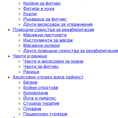
Колани за фитнес
Фитили и куки
Кърпи
Ръкавици за фитнес
Други аксесоари за упражнения
Помощни средства за рехабилитация
Масажни пистолети
Инструменти за масаж
Масажни ролери
Други помощни средства за рехабилитация
Чанти и раници
Чанти и аксесоари за храна
Чанти за фитнес
Раници
Аксесоари според вида дейност
Бягане
Бойни спортове
Колоездене
Йога и пилатес
Студена терапия
Плуване
Пешеходен туризъм