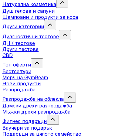
Натурална козметика
Душ гелове и сапуни
Шампоани и продукти за коса
Други категории
Диагностични тестове
ДНК тестове
Други тестове
CBD
Топ оферти
Бестселъри
Мерч на GymBeam
Нови продукти
Разпродажба
Разпродажба на облекла
Дамски дрехи разпродажба
Мъжки дрехи разпродажба
Фитнес подаръци
Ваучери за подарък
Подаръци за цялото семейство