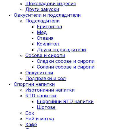
Шоколадови изделия
Други закуски
Овкусители и подсладители
Подсладители
Еритритол
Мед
Стевия
Ксилитол
Други подсладители
Сосове и сиропи
Сладки сосове и сиропи
Солени сосове и сиропи
Овкусители
Подправки и сол
Спортни напитки
Изотонични напитки
RTD напитки
Енергийни RTD напитки
Шотове
Сок
Чай и матча
Кафе