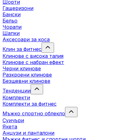
Шорти
Гащеризони
Бански
Бельо
Чорапи
Шапки
Аксесоари за коса
Клин за фитнес
Клинове с висока талия
Клинове с набран ефект
Черни клинове
Разкроени клинове
Безшевни клинове
Тенденции
Комплекти
Комплекти за фитнес
Мъжко спортно облекло
Суичъри
Якета
Aнцузи и панталони
Mъжки фитнес и спортни шорти