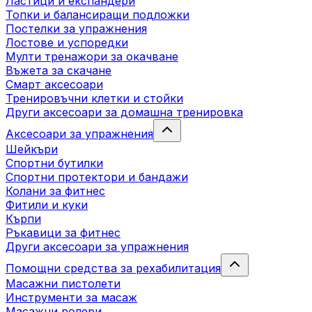
Ластици и експандери
Топки и балансиращи подложки
Постелки за упражнения
Лостове и успоредки
Мулти тренажори за окачване
Въжета за скачане
Смарт аксесоари
Тренировъчни клетки и стойки
Други аксесоари за домашна тренировка
Аксесоари за упражнения
Шейкъри
Спортни бутилки
Спортни протектори и бандажи
Колани за фитнес
Фитили и куки
Кърпи
Ръкавици за фитнес
Други аксесоари за упражнения
Помощни средства за рехабилитация
Масажни пистолети
Инструменти за масаж
Масажни ролери