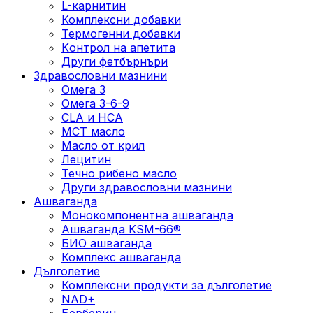
L-карнитин
Комплексни добавки
Термогенни добавки
Kонтрол на апетита
Други фетбърнъри
Здравословни мазнини
Омега 3
Омега 3-6-9
CLA и HCA
МСТ масло
Масло от крил
Лецитин
Течно рибено масло
Други здравословни мазнини
Ашваганда
Монокомпонентна ашваганда
Ашваганда KSM-66®
БИО ашваганда
Комплекс ашваганда
Дълголетие
Комплексни продукти за дълголетие
NAD+
Берберин