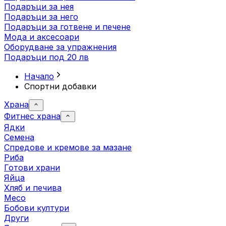
Подаръци за нея
Подаръци за него
Подаръци за готвене и печене
Мода и аксесоари
Оборудване за упражнения
Подаръци под 20 лв
Начало
Спортни добавки
Храна
Фитнес храна
Ядки
Семена
Спредове и кремове за мазане
Риба
Готови храни
Яйца
Хляб и печива
Месо
Бобови култури
Други