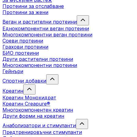
За мускулен растеж
Протеини за отслабване
Протеини за жени
Веган и растителни протеини
Еднокомпонентни веган протеини
Многокомпонентни веган протеини
Соеви протеини
Грахови протеини
БИО протеини
Други растителни протеини
Многокомпонентни протеини
Гейнъри
Спортни добавки
Креатин
Креатин Монохидрат
Креатин Creapure®
Многокомпонентен креатин
Други форми на креатин
Анаболизатори и стимуланти
Предтренировъчни стимуланти