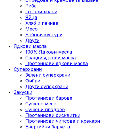
Риба
Готови храни
Яйца
Хляб и печива
Месо
Бобови култури
Други
Ядкови масла
100% Ядкови масла
Сладки ядкови масла
Протеинови ядкови масла
Суперхрани
Зелени суперхрани
Фибри
Други суперхрани
3акуски
Протеинови бaрове
Сушено месо
Сушени плодове
Протеинови бисквитки
Протеинови чипсове и крекери
Енергийни барчета