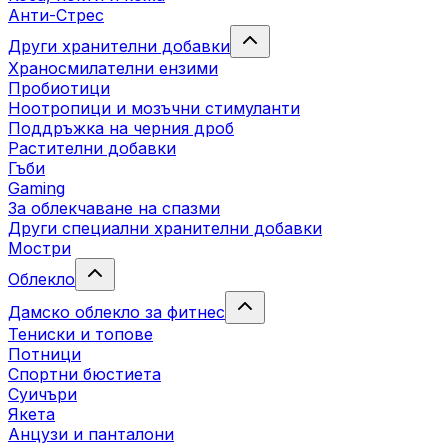
Анти-Стрес
Други хранителни добавки
Храносмилателни ензими
Пробиотици
Ноотропици и мозъчни стимуланти
Поддръжка на черния дроб
Растителни добавки
Гъби
Gaming
За облекчаване на спазми
Други специални хранителни добавки
Мостри
Облекло
Дамско облекло за фитнес
Тениски и топове
Потници
Спортни бюстиета
Суичъри
Якета
Aнцузи и панталони