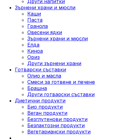
Други напитки
Зърнени храни и мюсли
Каши
Паста
Гранола
Овесени ядки
Зърнени храни и мюсли
Елда
Киноа
Ориз
Други зърнени храни
Готварски съставки
Олио и масла
Смеси за готвене и печене
Брашна
Други готварски съставки
Диетични продукти
Био продукти
Веган продукти
Безглутенови продукти
Безлактозни продукти
Вегетариански продукти