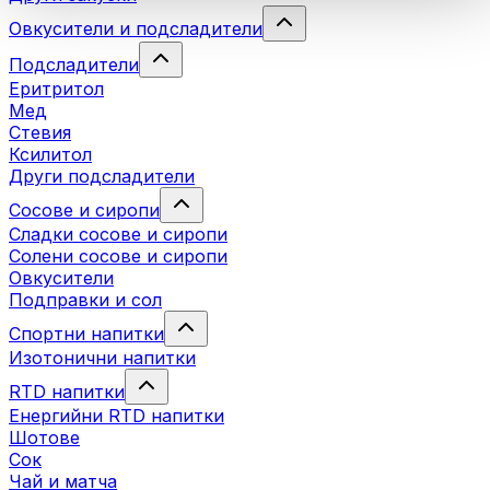
Овкусители и подсладители
Подсладители
Еритритол
Мед
Стевия
Ксилитол
Други подсладители
Сосове и сиропи
Сладки сосове и сиропи
Солени сосове и сиропи
Овкусители
Подправки и сол
Спортни напитки
Изотонични напитки
RTD напитки
Енергийни RTD напитки
Шотове
Сок
Чай и матча