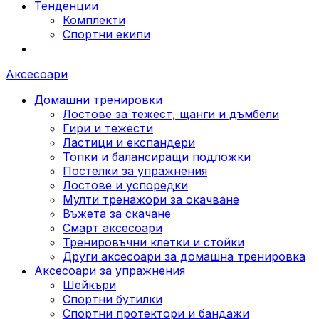
Тенденции
Комплекти
Спортни екипи
Аксесоари
Домашни тренировки
Лостове за тежест, щанги и дъмбели
Гири и тежести
Ластици и експандери
Топки и балансиращи подложки
Постелки за упражнения
Лостове и успоредки
Мулти тренажори за окачване
Въжета за скачане
Смарт аксесоари
Тренировъчни клетки и стойки
Други аксесоари за домашна тренировка
Аксесоари за упражнения
Шейкъри
Спортни бутилки
Спортни протектори и бандажи