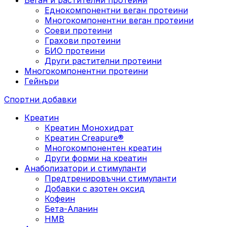
Еднокомпонентни веган протеини
Многокомпонентни веган протеини
Соеви протеини
Грахови протеини
БИО протеини
Други растителни протеини
Многокомпонентни протеини
Гейнъри
Спортни добавки
Креатин
Креатин Монохидрат
Креатин Creapure®
Многокомпонентен креатин
Други форми на креатин
Анаболизатори и стимуланти
Предтренировъчни стимуланти
Добавки с азотен оксид
Кофеин
Бета-Аланин
HMB