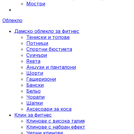
Мостри
Облекло
Дамско облекло за фитнес
Тениски и топове
Потници
Спортни бюстиета
Суичъри
Якета
Aнцузи и панталони
Шорти
Гащеризони
Бански
Бельо
Чорапи
Шапки
Аксесоари за коса
Клин за фитнес
Клинове с висока талия
Клинове с набран ефект
Черни клинове