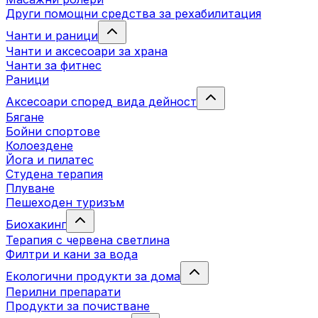
Други помощни средства за рехабилитация
Чанти и раници
Чанти и аксесоари за храна
Чанти за фитнес
Раници
Аксесоари според вида дейност
Бягане
Бойни спортове
Колоездене
Йога и пилатес
Студена терапия
Плуване
Пешеходен туризъм
Биохакинг
Терапия с червена светлина
Филтри и кани за вода
Екологични продукти за дома
Перилни препарати
Продукти за почистване