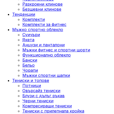
Разкроени клинове
Безшевни клинове
Тенденции
Комплекти
Комплекти за фитнес
Мъжко спортно облекло
Суичъри
Якета
Aнцузи и панталони
Mъжки фитнес и спортни шорти
Функционално облекло
Бански
Бельо
Чорапи
Mъжки спортни шапки
Тениски и топове
Потници
Овърсайз тениски
Блузи с дълъг ръкав
Черни тениски
Компресиращи тениски
Тениски с прилепнала кройка