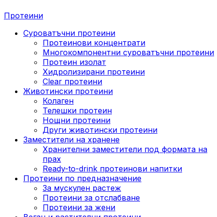
Протеини
Суроватъчни протеини
Протеинови концентрати
Многокомпонентни суроватъчни протеини
Протеин изолат
Хидролизирани протеини
Clear протеини
Животински протеини
Колаген
Телешки протеин
Нощни протеини
Други животински протеини
Заместители на хранене
Хранителни заместители под формата на
прах
Ready-to-drink протеинови напитки
Протеини по предназначение
За мускулен растеж
Протеини за отслабване
Протеини за жени
Веган и растителни протеини