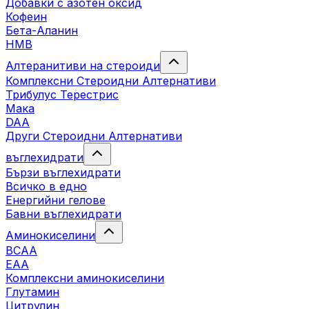
Добавки с азотен оксид
Кофеин
Бета-Аланин
HMB
Алтеранитиви на стероиди
Комплексни Стероидни Алтернативи
Трибулус Терестрис
Maка
DAA
Други Стероидни Алтернативи
въглехидрати
Бързи въглехидрати
Всичко в едно
Енергийни гелове
Бавни въглехидрати
Аминокиселини
BCAA
EAA
Комплексни аминокиселини
Глутамин
Цитрулин