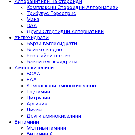
Алтеранитиви на стероиди
Комплексни Стероидни Алтернативи
Трибулус Терестрис
Maка
DAA
Други Стероидни Алтернативи
въглехидрати
Бързи въглехидрати
Всичко в едно
Енергийни гелове
Бавни въглехидрати
Аминокиселини
BCAA
EAA
Комплексни аминокиселини
Глутамин
Цитрулин
Аргинин
Лизин
Други аминокиселини
Витамини
Мултивитамини
Витамин А