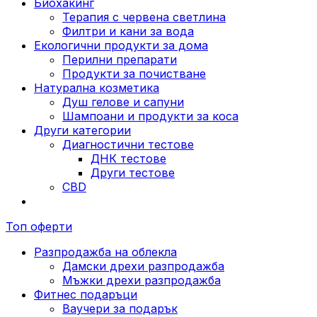
Биохакинг
Терапия с червена светлина
Филтри и кани за вода
Екологични продукти за дома
Перилни препарати
Продукти за почистване
Натурална козметика
Душ гелове и сапуни
Шампоани и продукти за коса
Други категории
Диагностични тестове
ДНК тестове
Други тестове
CBD
Топ оферти
Разпродажба на облекла
Дамски дрехи разпродажба
Мъжки дрехи разпродажба
Фитнес подаръци
Ваучери за подарък