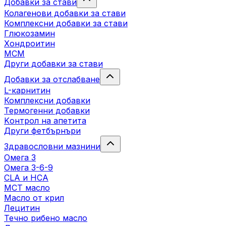
Добавки за стави
Колагенови добавки за стави
Комплексни добавки за стави
Глюкозамин
Хондроитин
МСМ
Други добавки за стави
Добавки за отслабване
L-карнитин
Комплексни добавки
Термогенни добавки
Kонтрол на апетита
Други фетбърнъри
Здравословни мазнини
Омега 3
Омега 3-6-9
CLA и HCA
МСТ масло
Масло от крил
Лецитин
Течно рибено масло