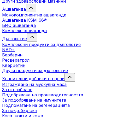
Други здравословни мазнини
Ашваганда
Монокомпонентна ашваганда
Ашваганда KSM-66®
БИО ашваганда
Комплекс ашваганда
Дълголетие
Комплексни продукти за дълголетие
NAD+
Берберин
Ресвератрол
Кверцетин
Други продукти за дълголетие
Хранителни добавки по цели
Изграждане на мускулна маса
За отслабване
Подобряване на производителността
За подобряване на имунитета
Подпомагане на регенерацията
За по-добър сън
Коса, нокти и кожа