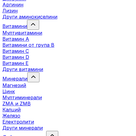
Аргинин
Лизин
Други аминокиселини
Витамини
Мултивитамини
Витамин А
Витамини от група B
Витамин C
Витамин D
Витамин E
Други витамини
Минерали
Магнезий
Цинк
Мултиминерали
ZMA и ZMB
Калций
Желязо
Електролити
Други минерали