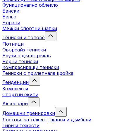
Функционално облекло
Бански
Бельо
Чорапи
Mъжки спортни шапки
Тениски и топове
Потници
Овърсайз тениски
Блузи с дълъг ръкав
Черни тениски
Компресиращи тениски
Тениски с прилепнала кройка
Тенденции
Комплекти
Спортни екипи
Аксесоари
Домашни тренировки
Лостове за тежест, щанги и дъмбели
Гири и тежести