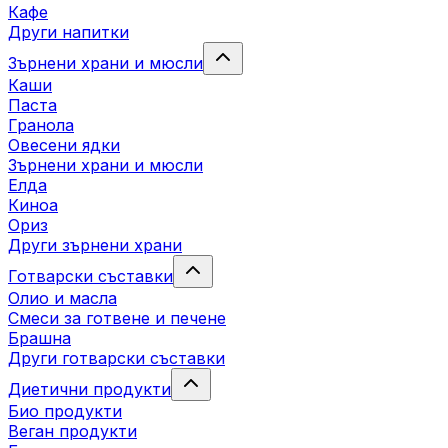
Кафе
Други напитки
Зърнени храни и мюсли
Каши
Паста
Гранола
Овесени ядки
Зърнени храни и мюсли
Елда
Киноа
Ориз
Други зърнени храни
Готварски съставки
Олио и масла
Смеси за готвене и печене
Брашна
Други готварски съставки
Диетични продукти
Био продукти
Веган продукти