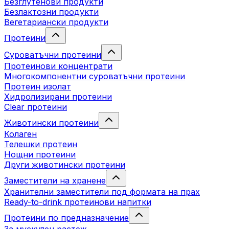
Безглутенови продукти
Безлактозни продукти
Вегетариански продукти
Протеини
Суроватъчни протеини
Протеинови концентрати
Многокомпонентни суроватъчни протеини
Протеин изолат
Хидролизирани протеини
Clear протеини
Животински протеини
Колаген
Телешки протеин
Нощни протеини
Други животински протеини
Заместители на хранене
Хранителни заместители под формата на прах
Ready-to-drink протеинови напитки
Протеини по предназначение