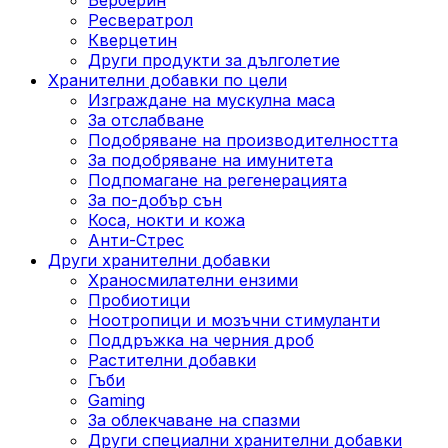
Ресвератрол
Кверцетин
Други продукти за дълголетие
Хранителни добавки по цели
Изграждане на мускулна маса
За отслабване
Подобряване на производителността
За подобряване на имунитета
Подпомагане на регенерацията
За по-добър сън
Коса, нокти и кожа
Анти-Стрес
Други хранителни добавки
Храносмилателни ензими
Пробиотици
Ноотропици и мозъчни стимуланти
Поддръжка на черния дроб
Растителни добавки
Гъби
Gaming
За облекчаване на спазми
Други специални хранителни добавки