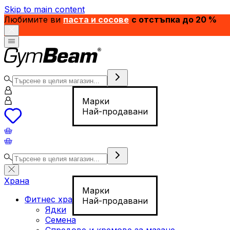
Skip to main content
Любимите ви
паста и сосове
с отстъпка до 20 %
Марки
Най-продавани
Храна
Марки
Фитнес храна
Най-продавани
Ядки
Семена
Спредове и кремове за мазане