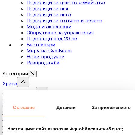
Подаръци за цялото семейство
Подаръци за нея
Подаръци за него
Подаръци за готвене и печене
Мода и аксесоари
Оборудване за упражнения
Подаръци под 20 лв
Бестселъри
Мерч на GymBeam
Нови продукти
Разпродажба
Категории
Храна
Фитнес храна
Ядки
Семена
Съгласие
Детайли
За приложението
Спредове и кремове за мазане
Риба
Готови храни
Настоящият сайт използва &quot;бисквитки&quot;
Яйца