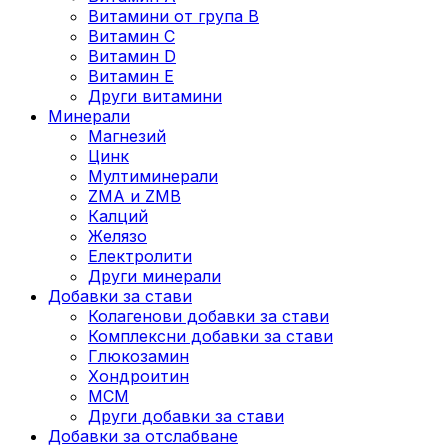
Витамини от група B
Витамин C
Витамин D
Витамин E
Други витамини
Минерали
Магнезий
Цинк
Мултиминерали
ZMA и ZMB
Калций
Желязо
Електролити
Други минерали
Добавки за стави
Колагенови добавки за стави
Комплексни добавки за стави
Глюкозамин
Хондроитин
МСМ
Други добавки за стави
Добавки за отслабване