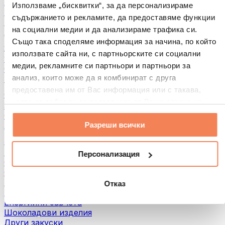
Хляб и печива
Използваме „бисквитки“, за да персонализираме
Месо
съдържанието и рекламите, да предоставяме функции
Бобови култури
на социални медии и да анализираме трафика си.
Други
Също така споделяме информация за начина, по който
Ядкови масла
използвате сайта ни, с партньорските си социални
100% Ядкови масла
медии, рекламните си партньори и партньори за
Сладки ядкови масла
анализ, които може да я комбинират с друга
Протеинови ядкови масла
предоставена им от Вас информация или с такава,
Суперхрани
която са събрали от ползването от Ваша страна на
Зелени суперхрани
услугите им.
Фибри
Разреши всички
Други суперхрани
3акуски
Протеинови бaрове
Персонализация
Сушено месо
Сушени плодове
Протеинови бисквитки
Отказ
Протеинови чипсове и крекери
Енергийни барчета
Шоколадови изделия
Други закуски