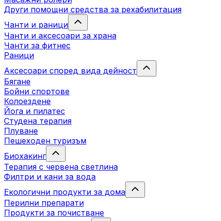
Други помощни средства за рехабилитация
Чанти и раници
Чанти и аксесоари за храна
Чанти за фитнес
Раници
Аксесоари според вида дейност
Бягане
Бойни спортове
Колоездене
Йога и пилатес
Студена терапия
Плуване
Пешеходен туризъм
Биохакинг
Терапия с червена светлина
Филтри и кани за вода
Екологични продукти за дома
Перилни препарати
Продукти за почистване