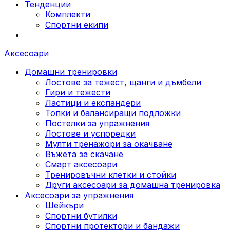
Тенденции
Комплекти
Спортни екипи
Аксесоари
Домашни тренировки
Лостове за тежест, щанги и дъмбели
Гири и тежести
Ластици и експандери
Топки и балансиращи подложки
Постелки за упражнения
Лостове и успоредки
Мулти тренажори за окачване
Въжета за скачане
Смарт аксесоари
Тренировъчни клетки и стойки
Други аксесоари за домашна тренировка
Аксесоари за упражнения
Шейкъри
Спортни бутилки
Спортни протектори и бандажи