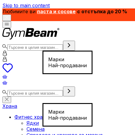
Skip to main content
Любимите ви
паста и сосове
с отстъпка до 20 %
Марки
Най-продавани
Храна
Марки
Фитнес храна
Най-продавани
Ядки
Семена
Спредове и кремове за мазане