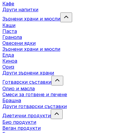
Кафе
Други напитки
Зърнени храни и мюсли
Каши
Паста
Гранола
Овесени ядки
Зърнени храни и мюсли
Елда
Киноа
Ориз
Други зърнени храни
Готварски съставки
Олио и масла
Смеси за готвене и печене
Брашна
Други готварски съставки
Диетични продукти
Био продукти
Веган продукти