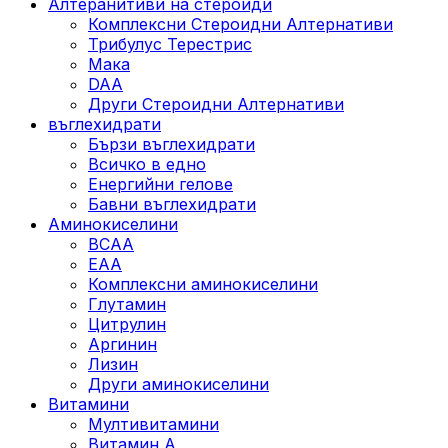
Алтеранитиви на стероиди
Комплексни Стероидни Алтернативи
Трибулус Терестрис
Maка
DAA
Други Стероидни Алтернативи
въглехидрати
Бързи въглехидрати
Всичко в едно
Енергийни гелове
Бавни въглехидрати
Аминокиселини
BCAA
EAA
Комплексни аминокиселини
Глутамин
Цитрулин
Аргинин
Лизин
Други аминокиселини
Витамини
Мултивитамини
Витамин А