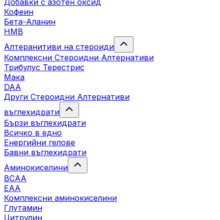
Добавки с азотен оксид
Кофеин
Бета-Аланин
HMB
Алтеранитиви на стероиди
Комплексни Стероидни Алтернативи
Трибулус Терестрис
Maка
DAA
Други Стероидни Алтернативи
въглехидрати
Бързи въглехидрати
Всичко в едно
Енергийни гелове
Бавни въглехидрати
Аминокиселини
BCAA
EAA
Комплексни аминокиселини
Глутамин
Цитрулин