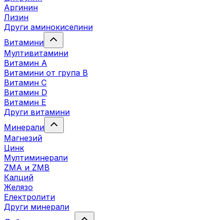
Аргинин
Лизин
Други аминокиселини
Витамини
Мултивитамини
Витамин А
Витамини от група B
Витамин C
Витамин D
Витамин E
Други витамини
Минерали
Магнезий
Цинк
Мултиминерали
ZMA и ZMB
Калций
Желязо
Електролити
Други минерали