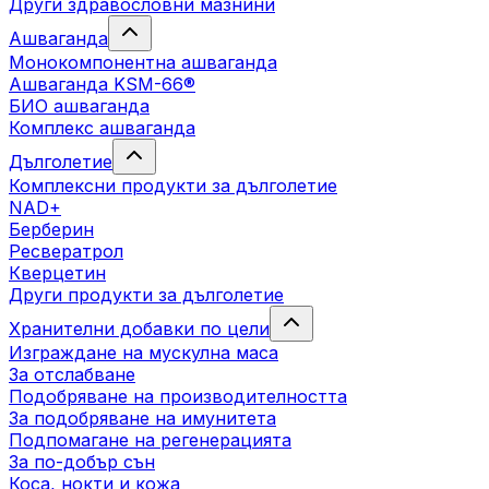
Други здравословни мазнини
Ашваганда
Монокомпонентна ашваганда
Ашваганда KSM-66®
БИО ашваганда
Комплекс ашваганда
Дълголетие
Комплексни продукти за дълголетие
NAD+
Берберин
Ресвератрол
Кверцетин
Други продукти за дълголетие
Хранителни добавки по цели
Изграждане на мускулна маса
За отслабване
Подобряване на производителността
За подобряване на имунитета
Подпомагане на регенерацията
За по-добър сън
Коса, нокти и кожа