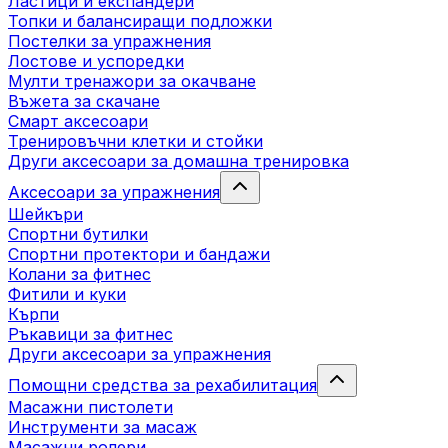
Ластици и експандери
Топки и балансиращи подложки
Постелки за упражнения
Лостове и успоредки
Мулти тренажори за окачване
Въжета за скачане
Смарт аксесоари
Тренировъчни клетки и стойки
Други аксесоари за домашна тренировка
Аксесоари за упражнения
Шейкъри
Спортни бутилки
Спортни протектори и бандажи
Колани за фитнес
Фитили и куки
Кърпи
Ръкавици за фитнес
Други аксесоари за упражнения
Помощни средства за рехабилитация
Масажни пистолети
Инструменти за масаж
Масажни ролери