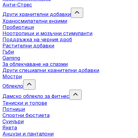
Анти-Стрес
Други хранителни добавки
Храносмилателни ензими
Пробиотици
Ноотропици и мозъчни стимуланти
Поддръжка на черния дроб
Растителни добавки
Гъби
Gaming
За облекчаване на спазми
Други специални хранителни добавки
Мостри
Облекло
Дамско облекло за фитнес
Тениски и топове
Потници
Спортни бюстиета
Суичъри
Якета
Aнцузи и панталони