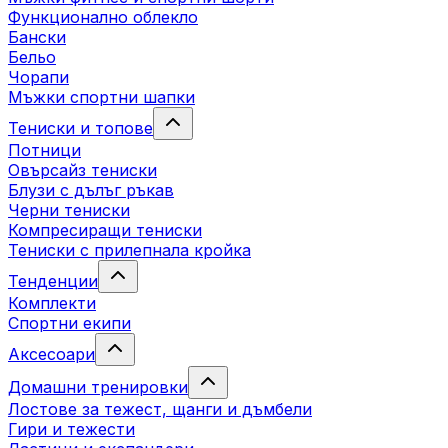
Функционално облекло
Бански
Бельо
Чорапи
Mъжки спортни шапки
Тениски и топове
Потници
Овърсайз тениски
Блузи с дълъг ръкав
Черни тениски
Компресиращи тениски
Тениски с прилепнала кройка
Тенденции
Комплекти
Спортни екипи
Аксесоари
Домашни тренировки
Лостове за тежест, щанги и дъмбели
Гири и тежести