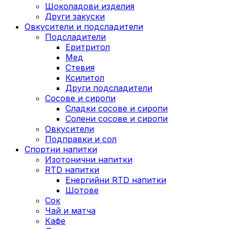
Шоколадови изделия
Други закуски
Овкусители и подсладители
Подсладители
Еритритол
Мед
Стевия
Ксилитол
Други подсладители
Сосове и сиропи
Сладки сосове и сиропи
Солени сосове и сиропи
Овкусители
Подправки и сол
Спортни напитки
Изотонични напитки
RTD напитки
Енергийни RTD напитки
Шотове
Сок
Чай и матча
Кафе