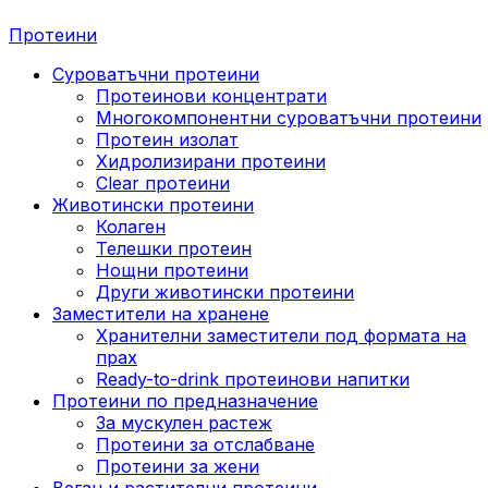
Протеини
Суроватъчни протеини
Протеинови концентрати
Многокомпонентни суроватъчни протеини
Протеин изолат
Хидролизирани протеини
Clear протеини
Животински протеини
Колаген
Телешки протеин
Нощни протеини
Други животински протеини
Заместители на хранене
Хранителни заместители под формата на
прах
Ready-to-drink протеинови напитки
Протеини по предназначение
За мускулен растеж
Протеини за отслабване
Протеини за жени
Веган и растителни протеини