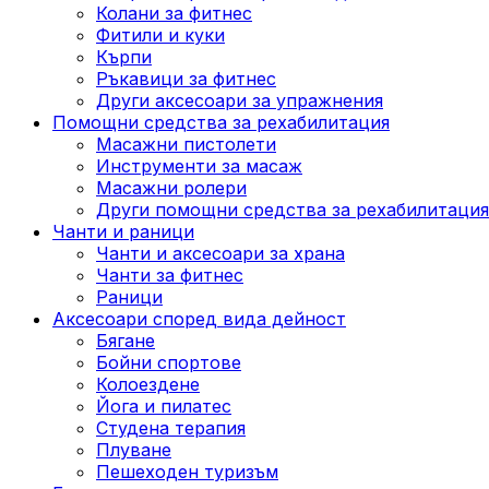
Колани за фитнес
Фитили и куки
Кърпи
Ръкавици за фитнес
Други аксесоари за упражнения
Помощни средства за рехабилитация
Масажни пистолети
Инструменти за масаж
Масажни ролери
Други помощни средства за рехабилитация
Чанти и раници
Чанти и аксесоари за храна
Чанти за фитнес
Раници
Аксесоари според вида дейност
Бягане
Бойни спортове
Колоездене
Йога и пилатес
Студена терапия
Плуване
Пешеходен туризъм