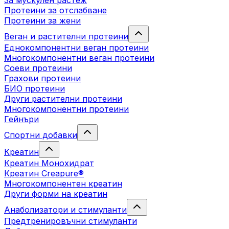
За мускулен растеж
Протеини за отслабване
Протеини за жени
Веган и растителни протеини
Еднокомпонентни веган протеини
Многокомпонентни веган протеини
Соеви протеини
Грахови протеини
БИО протеини
Други растителни протеини
Многокомпонентни протеини
Гейнъри
Спортни добавки
Креатин
Креатин Монохидрат
Креатин Creapure®
Многокомпонентен креатин
Други форми на креатин
Анаболизатори и стимуланти
Предтренировъчни стимуланти