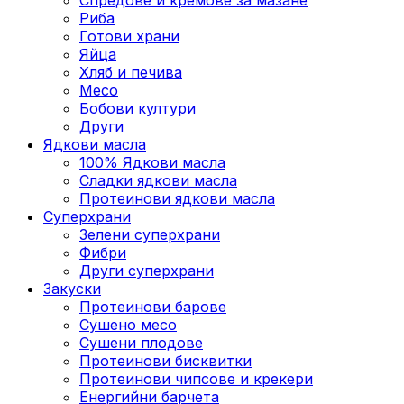
Риба
Готови храни
Яйца
Хляб и печива
Месо
Бобови култури
Други
Ядкови масла
100% Ядкови масла
Сладки ядкови масла
Протеинови ядкови масла
Суперхрани
Зелени суперхрани
Фибри
Други суперхрани
3акуски
Протеинови бaрове
Сушено месо
Сушени плодове
Протеинови бисквитки
Протеинови чипсове и крекери
Енергийни барчета