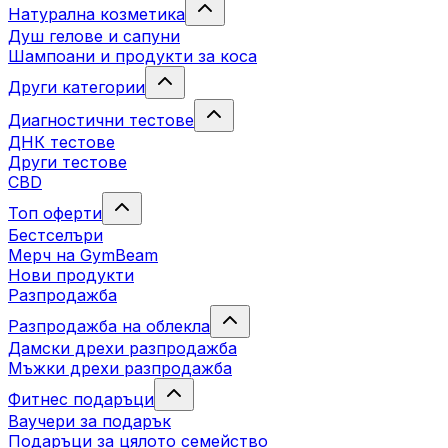
Натурална козметика
Душ гелове и сапуни
Шампоани и продукти за коса
Други категории
Диагностични тестове
ДНК тестове
Други тестове
CBD
Топ оферти
Бестселъри
Мерч на GymBeam
Нови продукти
Разпродажба
Разпродажба на облекла
Дамски дрехи разпродажба
Мъжки дрехи разпродажба
Фитнес подаръци
Ваучери за подарък
Подаръци за цялото семейство