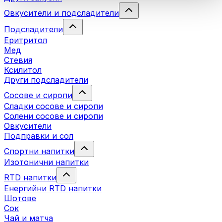
Овкусители и подсладители
Подсладители
Еритритол
Мед
Стевия
Ксилитол
Други подсладители
Сосове и сиропи
Сладки сосове и сиропи
Солени сосове и сиропи
Овкусители
Подправки и сол
Спортни напитки
Изотонични напитки
RTD напитки
Енергийни RTD напитки
Шотове
Сок
Чай и матча