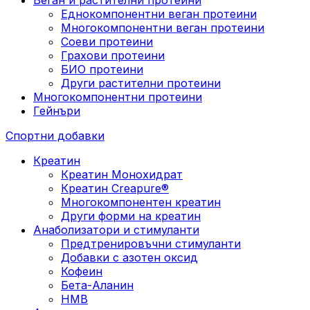
Еднокомпонентни веган протеини
Многокомпонентни веган протеини
Соеви протеини
Грахови протеини
БИО протеини
Други растителни протеини
Многокомпонентни протеини
Гейнъри
Спортни добавки
Креатин
Креатин Монохидрат
Креатин Creapure®
Многокомпонентен креатин
Други форми на креатин
Анаболизатори и стимуланти
Предтренировъчни стимуланти
Добавки с азотен оксид
Кофеин
Бета-Аланин
HMB