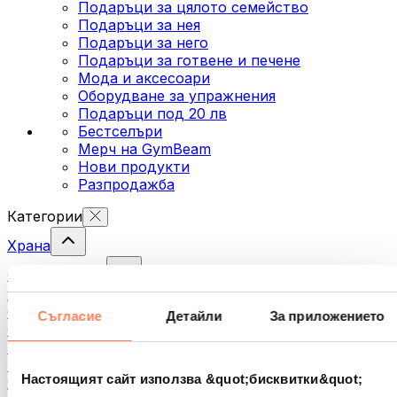
Подаръци за цялото семейство
Подаръци за нея
Подаръци за него
Подаръци за готвене и печене
Мода и аксесоари
Оборудване за упражнения
Подаръци под 20 лв
Бестселъри
Мерч на GymBeam
Нови продукти
Разпродажба
Категории
Храна
Фитнес храна
Ядки
Семена
Съгласие
Детайли
За приложението
Спредове и кремове за мазане
Риба
Готови храни
Настоящият сайт използва &quot;бисквитки&quot;
Яйца