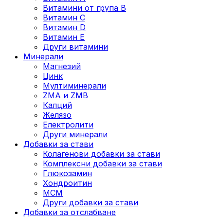
Витамини от група B
Витамин C
Витамин D
Витамин E
Други витамини
Минерали
Магнезий
Цинк
Мултиминерали
ZMA и ZMB
Калций
Желязо
Електролити
Други минерали
Добавки за стави
Колагенови добавки за стави
Комплексни добавки за стави
Глюкозамин
Хондроитин
МСМ
Други добавки за стави
Добавки за отслабване