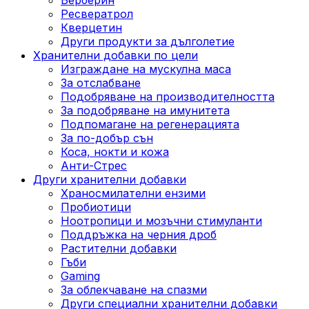
Ресвератрол
Кверцетин
Други продукти за дълголетие
Хранителни добавки по цели
Изграждане на мускулна маса
За отслабване
Подобряване на производителността
За подобряване на имунитета
Подпомагане на регенерацията
За по-добър сън
Коса, нокти и кожа
Анти-Стрес
Други хранителни добавки
Храносмилателни ензими
Пробиотици
Ноотропици и мозъчни стимуланти
Поддръжка на черния дроб
Растителни добавки
Гъби
Gaming
За облекчаване на спазми
Други специални хранителни добавки