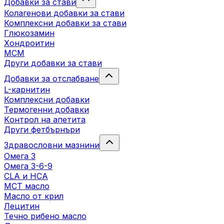
Добавки за стави
Колагенови добавки за стави
Комплексни добавки за стави
Глюкозамин
Хондроитин
МСМ
Други добавки за стави
Добавки за отслабване
L-карнитин
Комплексни добавки
Термогенни добавки
Kонтрол на апетита
Други фетбърнъри
Здравословни мазнини
Омега 3
Омега 3-6-9
CLA и HCA
МСТ масло
Масло от крил
Лецитин
Течно рибено масло