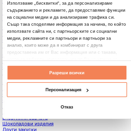
Хляб и печива
Използваме „бисквитки“, за да персонализираме
Месо
съдържанието и рекламите, да предоставяме функции
Бобови култури
на социални медии и да анализираме трафика си.
Други
Също така споделяме информация за начина, по който
Ядкови масла
използвате сайта ни, с партньорските си социални
100% Ядкови масла
медии, рекламните си партньори и партньори за
Сладки ядкови масла
анализ, които може да я комбинират с друга
Протеинови ядкови масла
предоставена им от Вас информация или с такава,
Суперхрани
която са събрали от ползването от Ваша страна на
Зелени суперхрани
услугите им.
Фибри
Разреши всички
Други суперхрани
3акуски
Протеинови бaрове
Персонализация
Сушено месо
Сушени плодове
Протеинови бисквитки
Отказ
Протеинови чипсове и крекери
Енергийни барчета
Шоколадови изделия
Други закуски