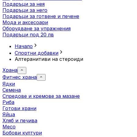
Подаръци за нея
Подаръци за него
Подаръци за готвене и печене
Мода и аксесоари
Оборудване за упражнения
Подаръци под 20 лв
Начало
Спортни добавки
Алтеранитиви на стероиди
Храна
Фитнес храна
Ядки
Семена
Спредове и кремове за мазане
Риба
Готови храни
Яйца
Хляб и печива
Месо
Бобови култури