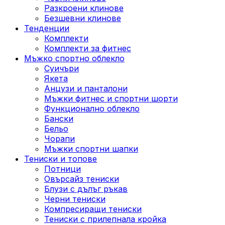
Разкроени клинове
Безшевни клинове
Тенденции
Комплекти
Комплекти за фитнес
Мъжко спортно облекло
Суичъри
Якета
Aнцузи и панталони
Mъжки фитнес и спортни шорти
Функционално облекло
Бански
Бельо
Чорапи
Mъжки спортни шапки
Тениски и топове
Потници
Овърсайз тениски
Блузи с дълъг ръкав
Черни тениски
Компресиращи тениски
Тениски с прилепнала кройка