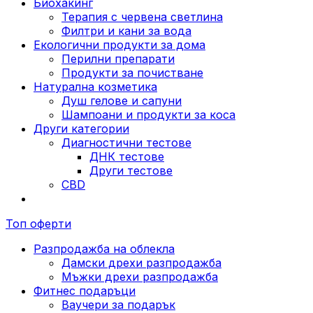
Биохакинг
Терапия с червена светлина
Филтри и кани за вода
Екологични продукти за дома
Перилни препарати
Продукти за почистване
Натурална козметика
Душ гелове и сапуни
Шампоани и продукти за коса
Други категории
Диагностични тестове
ДНК тестове
Други тестове
CBD
Топ оферти
Разпродажба на облекла
Дамски дрехи разпродажба
Мъжки дрехи разпродажба
Фитнес подаръци
Ваучери за подарък