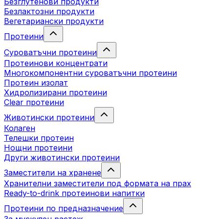
Безглутенови продукти
Безлактозни продукти
Вегетариански продукти
Протеини
Суроватъчни протеини
Протеинови концентрати
Многокомпонентни суроватъчни протеини
Протеин изолат
Хидролизирани протеини
Clear протеини
Животински протеини
Колаген
Телешки протеин
Нощни протеини
Други животински протеини
Заместители на хранене
Хранителни заместители под формата на прах
Ready-to-drink протеинови напитки
Протеини по предназначение