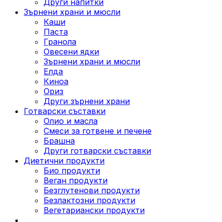
Други напитки
Зърнени храни и мюсли
Каши
Паста
Гранола
Овесени ядки
Зърнени храни и мюсли
Елда
Киноа
Ориз
Други зърнени храни
Готварски съставки
Олио и масла
Смеси за готвене и печене
Брашна
Други готварски съставки
Диетични продукти
Био продукти
Веган продукти
Безглутенови продукти
Безлактозни продукти
Вегетариански продукти