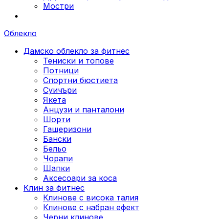
Мостри
Облекло
Дамско облекло за фитнес
Тениски и топове
Потници
Спортни бюстиета
Суичъри
Якета
Aнцузи и панталони
Шорти
Гащеризони
Бански
Бельо
Чорапи
Шапки
Аксесоари за коса
Клин за фитнес
Клинове с висока талия
Клинове с набран ефект
Черни клинове