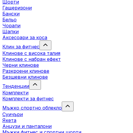
Шорти
Гащеризони
Бански
Бельо
Чорапи
Шапки
Аксесоари за коса
Клин за фитнес
Клинове с висока талия
Клинове с набран ефект
Черни клинове
Разкроени клинове
Безшевни клинове
Тенденции
Комплекти
Комплекти за фитнес
Мъжко спортно облекло
Суичъри
Якета
Aнцузи и панталони
Mъжки фитнес и спортни шорти