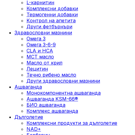
L-карнитин
Комплексни добавки
Термогенни добавки
Kонтрол на апетита
Други фетбърнъри
Здравословни мазнини
Омега 3
Омега 3-6-9
CLA и HCA
МСТ масло
Масло от крил
Лецитин
Течно рибено масло
Други здравословни мазнини
Ашваганда
Монокомпонентна ашваганда
Ашваганда KSM-66®
БИО ашваганда
Комплекс ашваганда
Дълголетие
Комплексни продукти за дълголетие
NAD+
Берберин