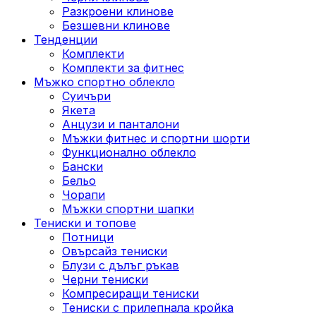
Разкроени клинове
Безшевни клинове
Тенденции
Комплекти
Комплекти за фитнес
Мъжко спортно облекло
Суичъри
Якета
Aнцузи и панталони
Mъжки фитнес и спортни шорти
Функционално облекло
Бански
Бельо
Чорапи
Mъжки спортни шапки
Тениски и топове
Потници
Овърсайз тениски
Блузи с дълъг ръкав
Черни тениски
Компресиращи тениски
Тениски с прилепнала кройка