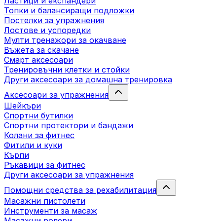
Ластици и експандери
Топки и балансиращи подложки
Постелки за упражнения
Лостове и успоредки
Мулти тренажори за окачване
Въжета за скачане
Смарт аксесоари
Тренировъчни клетки и стойки
Други аксесоари за домашна тренировка
Аксесоари за упражнения
Шейкъри
Спортни бутилки
Спортни протектори и бандажи
Колани за фитнес
Фитили и куки
Кърпи
Ръкавици за фитнес
Други аксесоари за упражнения
Помощни средства за рехабилитация
Масажни пистолети
Инструменти за масаж
Масажни ролери