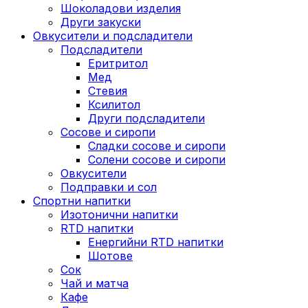
Шоколадови изделия
Други закуски
Овкусители и подсладители
Подсладители
Еритритол
Мед
Стевия
Ксилитол
Други подсладители
Сосове и сиропи
Сладки сосове и сиропи
Солени сосове и сиропи
Овкусители
Подправки и сол
Спортни напитки
Изотонични напитки
RTD напитки
Енергийни RTD напитки
Шотове
Сок
Чай и матча
Кафе