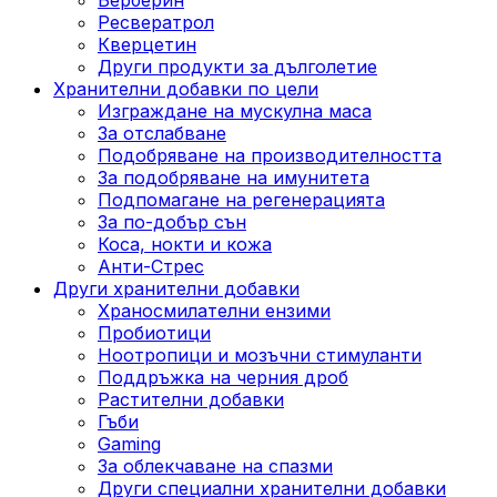
Ресвератрол
Кверцетин
Други продукти за дълголетие
Хранителни добавки по цели
Изграждане на мускулна маса
За отслабване
Подобряване на производителността
За подобряване на имунитета
Подпомагане на регенерацията
За по-добър сън
Коса, нокти и кожа
Анти-Стрес
Други хранителни добавки
Храносмилателни ензими
Пробиотици
Ноотропици и мозъчни стимуланти
Поддръжка на черния дроб
Растителни добавки
Гъби
Gaming
За облекчаване на спазми
Други специални хранителни добавки