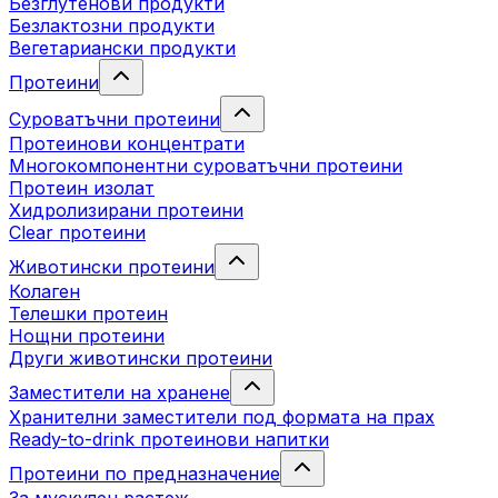
Безглутенови продукти
Безлактозни продукти
Вегетариански продукти
Протеини
Суроватъчни протеини
Протеинови концентрати
Многокомпонентни суроватъчни протеини
Протеин изолат
Хидролизирани протеини
Clear протеини
Животински протеини
Колаген
Телешки протеин
Нощни протеини
Други животински протеини
Заместители на хранене
Хранителни заместители под формата на прах
Ready-to-drink протеинови напитки
Протеини по предназначение