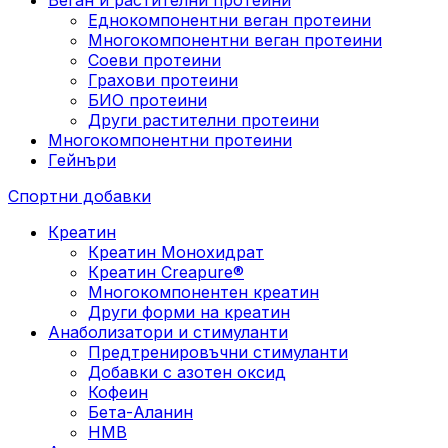
Еднокомпонентни веган протеини
Многокомпонентни веган протеини
Соеви протеини
Грахови протеини
БИО протеини
Други растителни протеини
Многокомпонентни протеини
Гейнъри
Спортни добавки
Креатин
Креатин Монохидрат
Креатин Creapure®
Многокомпонентен креатин
Други форми на креатин
Анаболизатори и стимуланти
Предтренировъчни стимуланти
Добавки с азотен оксид
Кофеин
Бета-Аланин
HMB