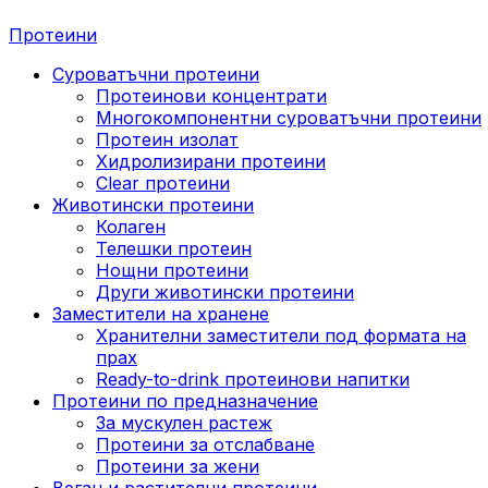
Протеини
Суроватъчни протеини
Протеинови концентрати
Многокомпонентни суроватъчни протеини
Протеин изолат
Хидролизирани протеини
Clear протеини
Животински протеини
Колаген
Телешки протеин
Нощни протеини
Други животински протеини
Заместители на хранене
Хранителни заместители под формата на
прах
Ready-to-drink протеинови напитки
Протеини по предназначение
За мускулен растеж
Протеини за отслабване
Протеини за жени
Веган и растителни протеини