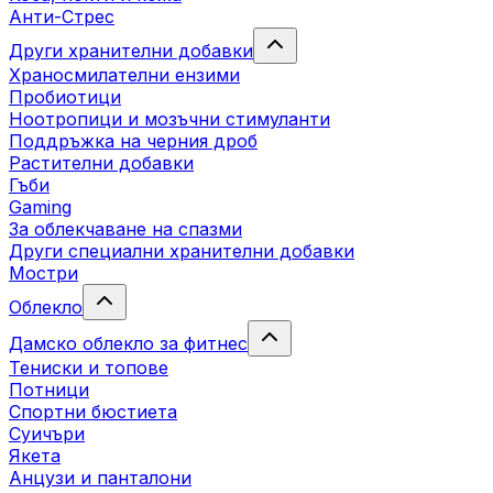
Анти-Стрес
Други хранителни добавки
Храносмилателни ензими
Пробиотици
Ноотропици и мозъчни стимуланти
Поддръжка на черния дроб
Растителни добавки
Гъби
Gaming
За облекчаване на спазми
Други специални хранителни добавки
Мостри
Облекло
Дамско облекло за фитнес
Тениски и топове
Потници
Спортни бюстиета
Суичъри
Якета
Aнцузи и панталони