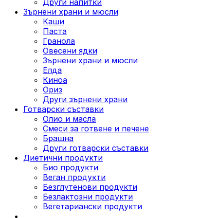
Други напитки
Зърнени храни и мюсли
Каши
Паста
Гранола
Овесени ядки
Зърнени храни и мюсли
Елда
Киноа
Ориз
Други зърнени храни
Готварски съставки
Олио и масла
Смеси за готвене и печене
Брашна
Други готварски съставки
Диетични продукти
Био продукти
Веган продукти
Безглутенови продукти
Безлактозни продукти
Вегетариански продукти