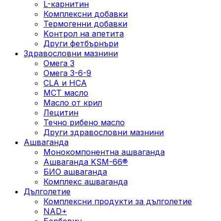
L-карнитин
Комплексни добавки
Термогенни добавки
Kонтрол на апетита
Други фетбърнъри
Здравословни мазнини
Омега 3
Омега 3-6-9
CLA и HCA
МСТ масло
Масло от крил
Лецитин
Течно рибено масло
Други здравословни мазнини
Ашваганда
Монокомпонентна ашваганда
Ашваганда KSM-66®
БИО ашваганда
Комплекс ашваганда
Дълголетие
Комплексни продукти за дълголетие
NAD+
Берберин