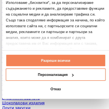
Хляб и печива
Използваме „бисквитки“, за да персонализираме
Месо
съдържанието и рекламите, да предоставяме функции
Бобови култури
на социални медии и да анализираме трафика си.
Други
Също така споделяме информация за начина, по който
Ядкови масла
използвате сайта ни, с партньорските си социални
100% Ядкови масла
медии, рекламните си партньори и партньори за
Сладки ядкови масла
анализ, които може да я комбинират с друга
Протеинови ядкови масла
предоставена им от Вас информация или с такава,
Суперхрани
която са събрали от ползването от Ваша страна на
Зелени суперхрани
услугите им.
Фибри
Разреши всички
Други суперхрани
3акуски
Протеинови бaрове
Персонализация
Сушено месо
Сушени плодове
Протеинови бисквитки
Отказ
Протеинови чипсове и крекери
Енергийни барчета
Шоколадови изделия
Други закуски