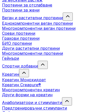
За мускулен растеж
Протеини за отслабване
Протеини за жени
Веган и растителни протеини
Еднокомпонентни веган протеини
Многокомпонентни веган протеини
Соеви протеини
Грахови протеини
БИО протеини
Други растителни протеини
Многокомпонентни протеини
Гейнъри
Спортни добавки
Креатин
Креатин Монохидрат
Креатин Creapure®
Многокомпонентен креатин
Други форми на креатин
Анаболизатори и стимуланти
Предтренировъчни стимуланти