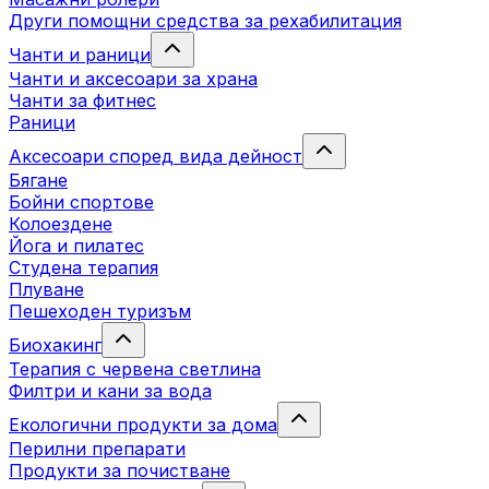
Други помощни средства за рехабилитация
Чанти и раници
Чанти и аксесоари за храна
Чанти за фитнес
Раници
Аксесоари според вида дейност
Бягане
Бойни спортове
Колоездене
Йога и пилатес
Студена терапия
Плуване
Пешеходен туризъм
Биохакинг
Терапия с червена светлина
Филтри и кани за вода
Екологични продукти за дома
Перилни препарати
Продукти за почистване