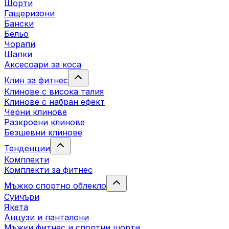
Шорти
Гащеризони
Бански
Бельо
Чорапи
Шапки
Аксесоари за коса
Клин за фитнес
Клинове с висока талия
Клинове с набран ефект
Черни клинове
Разкроени клинове
Безшевни клинове
Тенденции
Комплекти
Комплекти за фитнес
Мъжко спортно облекло
Суичъри
Якета
Aнцузи и панталони
Mъжки фитнес и спортни шорти