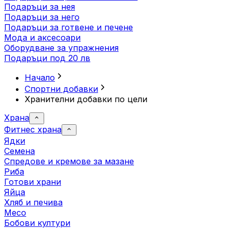
Подаръци за нея
Подаръци за него
Подаръци за готвене и печене
Мода и аксесоари
Оборудване за упражнения
Подаръци под 20 лв
Начало
Спортни добавки
Хранителни добавки по цели
Храна
Фитнес храна
Ядки
Семена
Спредове и кремове за мазане
Риба
Готови храни
Яйца
Хляб и печива
Месо
Бобови култури