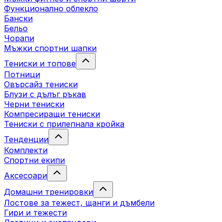
Функционално облекло
Бански
Бельо
Чорапи
Mъжки спортни шапки
Тениски и топове
Потници
Овърсайз тениски
Блузи с дълъг ръкав
Черни тениски
Компресиращи тениски
Тениски с прилепнала кройка
Тенденции
Комплекти
Спортни екипи
Аксесоари
Домашни тренировки
Лостове за тежест, щанги и дъмбели
Гири и тежести