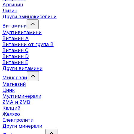
Аргинин
Лизин
Други аминокиселини
Витамини
Мултивитамини
Витамин А
Витамини от група B
Витамин C
Витамин D
Витамин E
Други витамини
Минерали
Магнезий
Цинк
Мултиминерали
ZMA и ZMB
Калций
Желязо
Електролити
Други минерали