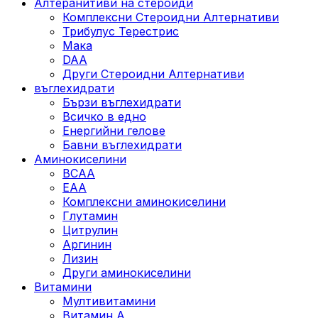
Алтеранитиви на стероиди
Комплексни Стероидни Алтернативи
Трибулус Терестрис
Maка
DAA
Други Стероидни Алтернативи
въглехидрати
Бързи въглехидрати
Всичко в едно
Енергийни гелове
Бавни въглехидрати
Аминокиселини
BCAA
EAA
Комплексни аминокиселини
Глутамин
Цитрулин
Аргинин
Лизин
Други аминокиселини
Витамини
Мултивитамини
Витамин А