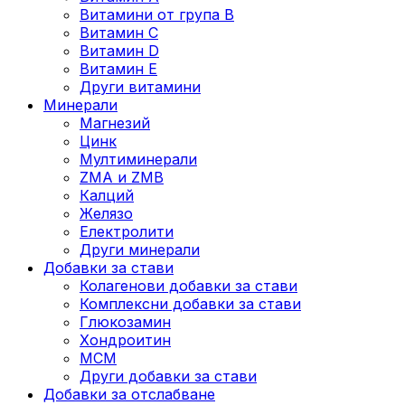
Витамини от група B
Витамин C
Витамин D
Витамин E
Други витамини
Минерали
Магнезий
Цинк
Мултиминерали
ZMA и ZMB
Калций
Желязо
Електролити
Други минерали
Добавки за стави
Колагенови добавки за стави
Комплексни добавки за стави
Глюкозамин
Хондроитин
МСМ
Други добавки за стави
Добавки за отслабване