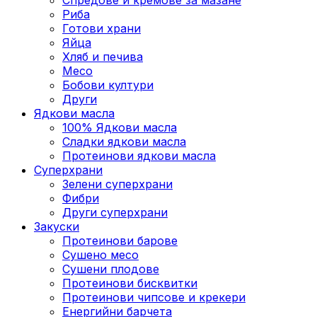
Риба
Готови храни
Яйца
Хляб и печива
Месо
Бобови култури
Други
Ядкови масла
100% Ядкови масла
Сладки ядкови масла
Протеинови ядкови масла
Суперхрани
Зелени суперхрани
Фибри
Други суперхрани
3акуски
Протеинови бaрове
Сушено месо
Сушени плодове
Протеинови бисквитки
Протеинови чипсове и крекери
Енергийни барчета