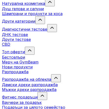
Натурална козметика
Душ гелове и сапуни
Шампоани и продукти за коса
Други категории
Диагностични тестове
ДНК тестове
Други тестове
CBD
Топ оферти
Бестселъри
Мерч на GymBeam
Нови продукти
Разпродажба
Разпродажба на облекла
Дамски дрехи разпродажба
Мъжки дрехи разпродажба
Фитнес подаръци
Ваучери за подарък
Подаръци за цялото семейство