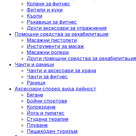
Колани за фитнес
Фитили и куки
Кърпи
Ръкавици за фитнес
Други аксесоари за упражнения
Помощни средства за рехабилитация
Масажни пистолети
Инструменти за масаж
Масажни ролери
Други помощни средства за рехабилитация
Чанти и раници
Чанти и аксесоари за храна
Чанти за фитнес
Раници
Аксесоари според вида дейност
Бягане
Бойни спортове
Колоездене
Йога и пилатес
Студена терапия
Плуване
Пешеходен туризъм