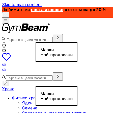
Skip to main content
Любимите ви
паста и сосове
с отстъпка до 20 %
Марки
Най-продавани
Храна
Марки
Фитнес храна
Най-продавани
Ядки
Семена
Спредове и кремове за мазане