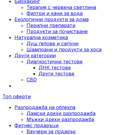
Биохакинг
Терапия с червена светлина
Филтри и кани за вода
Екологични продукти за дома
Перилни препарати
Продукти за почистване
Натурална козметика
Душ гелове и сапуни
Шампоани и продукти за коса
Други категории
Диагностични тестове
ДНК тестове
Други тестове
CBD
Топ оферти
Разпродажба на облекла
Дамски дрехи разпродажба
Мъжки дрехи разпродажба
Фитнес подаръци
Ваучери за подарък