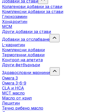
Добавки за стави
Колагенови добавки за стави
Комплексни добавки за стави
Глюкозамин
Хондроитин
МСМ
Други добавки за стави
Добавки за отслабване
L-карнитин
Комплексни добавки
Термогенни добавки
Kонтрол на апетита
Други фетбърнъри
Здравословни мазнини
Омега 3
Омега 3-6-9
CLA и HCA
МСТ масло
Масло от крил
Лецитин
Течно рибено масло