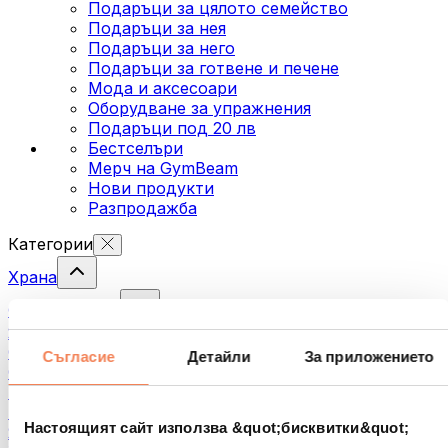
Подаръци за цялото семейство
Подаръци за нея
Подаръци за него
Подаръци за готвене и печене
Мода и аксесоари
Оборудване за упражнения
Подаръци под 20 лв
Бестселъри
Мерч на GymBeam
Нови продукти
Разпродажба
Категории
Храна
Фитнес храна
Ядки
Семена
Съгласие
Детайли
За приложението
Спредове и кремове за мазане
Риба
Готови храни
Настоящият сайт използва &quot;бисквитки&quot;
Яйца