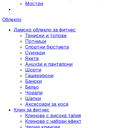
Мостри
Облекло
Дамско облекло за фитнес
Тениски и топове
Потници
Спортни бюстиета
Суичъри
Якета
Aнцузи и панталони
Шорти
Гащеризони
Бански
Бельо
Чорапи
Шапки
Аксесоари за коса
Клин за фитнес
Клинове с висока талия
Клинове с набран ефект
Черни клинове