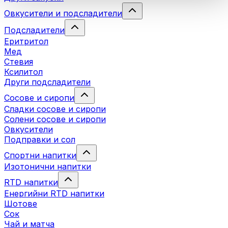
Овкусители и подсладители
Подсладители
Еритритол
Мед
Стевия
Ксилитол
Други подсладители
Сосове и сиропи
Сладки сосове и сиропи
Солени сосове и сиропи
Овкусители
Подправки и сол
Спортни напитки
Изотонични напитки
RTD напитки
Енергийни RTD напитки
Шотове
Сок
Чай и матча