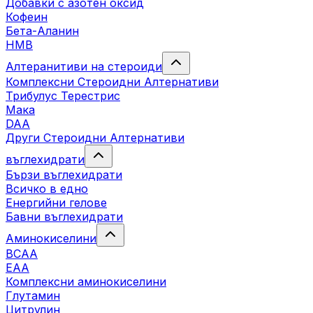
Добавки с азотен оксид
Кофеин
Бета-Аланин
HMB
Алтеранитиви на стероиди
Комплексни Стероидни Алтернативи
Трибулус Терестрис
Maка
DAA
Други Стероидни Алтернативи
въглехидрати
Бързи въглехидрати
Всичко в едно
Енергийни гелове
Бавни въглехидрати
Аминокиселини
BCAA
EAA
Комплексни аминокиселини
Глутамин
Цитрулин