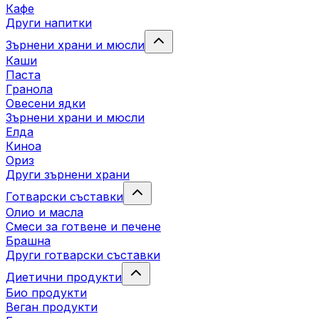
Кафе
Други напитки
Зърнени храни и мюсли
Каши
Паста
Гранола
Овесени ядки
Зърнени храни и мюсли
Елда
Киноа
Ориз
Други зърнени храни
Готварски съставки
Олио и масла
Смеси за готвене и печене
Брашна
Други готварски съставки
Диетични продукти
Био продукти
Веган продукти