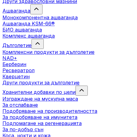
Други здравословни мазнини
Ашваганда
Монокомпонентна ашваганда
Ашваганда KSM-66®
БИО ашваганда
Комплекс ашваганда
Дълголетие
Комплексни продукти за дълголетие
NAD+
Берберин
Ресвератрол
Кверцетин
Други продукти за дълголетие
Хранителни добавки по цели
Изграждане на мускулна маса
За отслабване
Подобряване на производителността
За подобряване на имунитета
Подпомагане на регенерацията
За по-добър сън
Коса, нокти и кожа