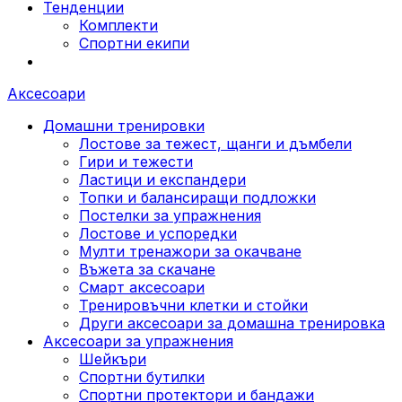
Тенденции
Комплекти
Спортни екипи
Аксесоари
Домашни тренировки
Лостове за тежест, щанги и дъмбели
Гири и тежести
Ластици и експандери
Топки и балансиращи подложки
Постелки за упражнения
Лостове и успоредки
Мулти тренажори за окачване
Въжета за скачане
Смарт аксесоари
Тренировъчни клетки и стойки
Други аксесоари за домашна тренировка
Аксесоари за упражнения
Шейкъри
Спортни бутилки
Спортни протектори и бандажи