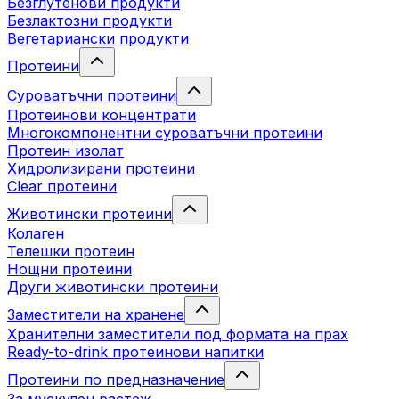
Безглутенови продукти
Безлактозни продукти
Вегетариански продукти
Протеини
Суроватъчни протеини
Протеинови концентрати
Многокомпонентни суроватъчни протеини
Протеин изолат
Хидролизирани протеини
Clear протеини
Животински протеини
Колаген
Телешки протеин
Нощни протеини
Други животински протеини
Заместители на хранене
Хранителни заместители под формата на прах
Ready-to-drink протеинови напитки
Протеини по предназначение