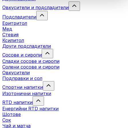
Овкусители и подсладители
Подсладители
Еритритол
Мед
Стевия
Ксилитол
Други подсладители
Сосове и сиропи
Сладки сосове и сиропи
Солени сосове и сиропи
Овкусители
Подправки и сол
Спортни напитки
Изотонични напитки
RTD напитки
Енергийни RTD напитки
Шотове
Сок
Чай и матча