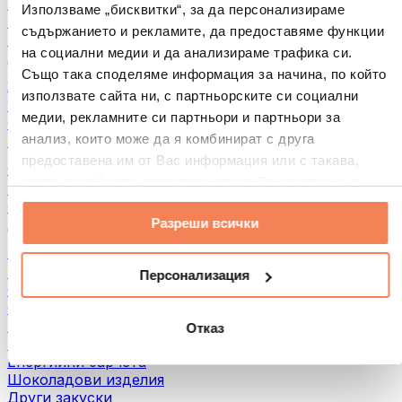
Хляб и печива
Използваме „бисквитки“, за да персонализираме
Месо
съдържанието и рекламите, да предоставяме функции
Бобови култури
на социални медии и да анализираме трафика си.
Други
Също така споделяме информация за начина, по който
Ядкови масла
използвате сайта ни, с партньорските си социални
100% Ядкови масла
медии, рекламните си партньори и партньори за
Сладки ядкови масла
анализ, които може да я комбинират с друга
Протеинови ядкови масла
предоставена им от Вас информация или с такава,
Суперхрани
която са събрали от ползването от Ваша страна на
Зелени суперхрани
услугите им.
Фибри
Разреши всички
Други суперхрани
3акуски
Протеинови бaрове
Персонализация
Сушено месо
Сушени плодове
Протеинови бисквитки
Отказ
Протеинови чипсове и крекери
Енергийни барчета
Шоколадови изделия
Други закуски