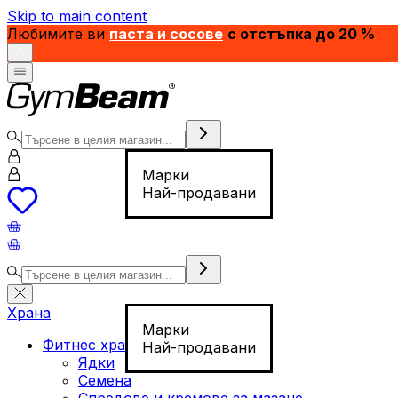
Skip to main content
Любимите ви
паста и сосове
с отстъпка до 20 %
Марки
Най-продавани
Храна
Марки
Фитнес храна
Най-продавани
Ядки
Семена
Спредове и кремове за мазане