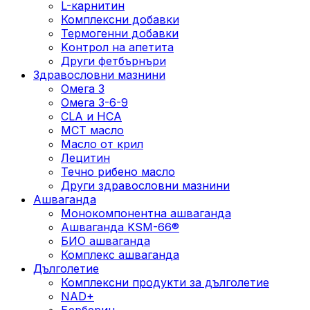
L-карнитин
Комплексни добавки
Термогенни добавки
Kонтрол на апетита
Други фетбърнъри
Здравословни мазнини
Омега 3
Омега 3-6-9
CLA и HCA
МСТ масло
Масло от крил
Лецитин
Течно рибено масло
Други здравословни мазнини
Ашваганда
Монокомпонентна ашваганда
Ашваганда KSM-66®
БИО ашваганда
Комплекс ашваганда
Дълголетие
Комплексни продукти за дълголетие
NAD+
Берберин