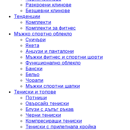
Разкроени клинове
Безшевни клинове
Тенденции
Комплекти
Комплекти за фитнес
Мъжко спортно облекло
Суичъри
Якета
Aнцузи и панталони
Mъжки фитнес и спортни шорти
Функционално облекло
Бански
Бельо
Чорапи
Mъжки спортни шапки
Тениски и топове
Потници
Овърсайз тениски
Блузи с дълъг ръкав
Черни тениски
Компресиращи тениски
Тениски с прилепнала кройка