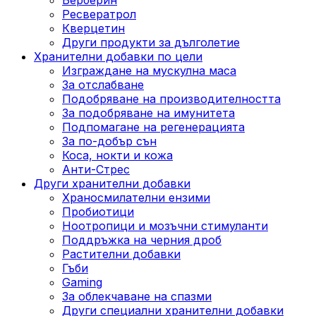
Ресвератрол
Кверцетин
Други продукти за дълголетие
Хранителни добавки по цели
Изграждане на мускулна маса
За отслабване
Подобряване на производителността
За подобряване на имунитета
Подпомагане на регенерацията
За по-добър сън
Коса, нокти и кожа
Анти-Стрес
Други хранителни добавки
Храносмилателни ензими
Пробиотици
Ноотропици и мозъчни стимуланти
Поддръжка на черния дроб
Растителни добавки
Гъби
Gaming
За облекчаване на спазми
Други специални хранителни добавки