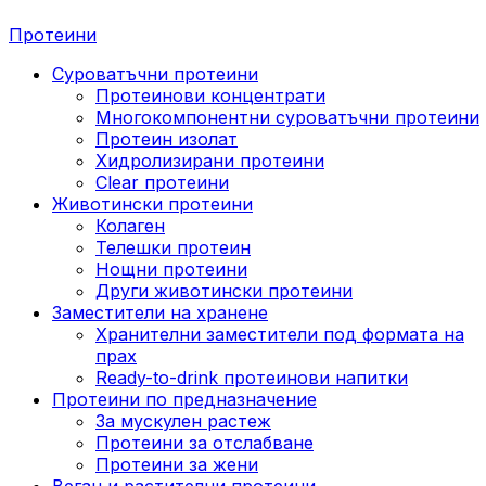
Протеини
Суроватъчни протеини
Протеинови концентрати
Многокомпонентни суроватъчни протеини
Протеин изолат
Хидролизирани протеини
Clear протеини
Животински протеини
Колаген
Телешки протеин
Нощни протеини
Други животински протеини
Заместители на хранене
Хранителни заместители под формата на
прах
Ready-to-drink протеинови напитки
Протеини по предназначение
За мускулен растеж
Протеини за отслабване
Протеини за жени
Веган и растителни протеини