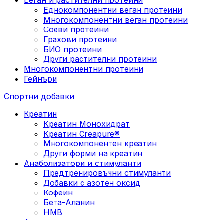
Еднокомпонентни веган протеини
Многокомпонентни веган протеини
Соеви протеини
Грахови протеини
БИО протеини
Други растителни протеини
Многокомпонентни протеини
Гейнъри
Спортни добавки
Креатин
Креатин Монохидрат
Креатин Creapure®
Многокомпонентен креатин
Други форми на креатин
Анаболизатори и стимуланти
Предтренировъчни стимуланти
Добавки с азотен оксид
Кофеин
Бета-Аланин
HMB