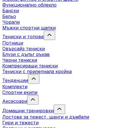
Функционално облекло
Бански
Бельо
Чорапи
Mъжки спортни шапки
Тениски и топове
Потници
Овърсайз тениски
Блузи с дълъг ръкав
Черни тениски
Компресиращи тениски
Тениски с прилепнала кройка
Тенденции
Комплекти
Спортни екипи
Аксесоари
Домашни тренировки
Лостове за тежест, щанги и дъмбели
Гири и тежести