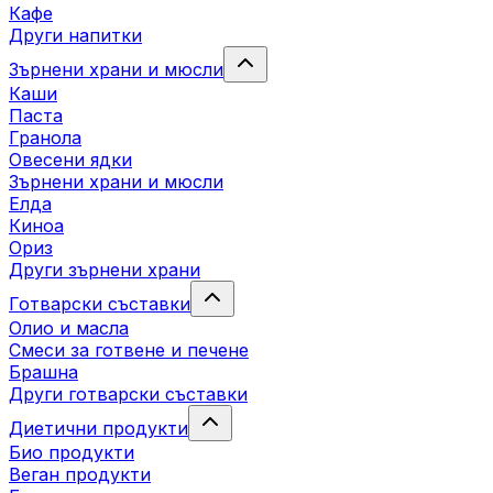
Кафе
Други напитки
Зърнени храни и мюсли
Каши
Паста
Гранола
Овесени ядки
Зърнени храни и мюсли
Елда
Киноа
Ориз
Други зърнени храни
Готварски съставки
Олио и масла
Смеси за готвене и печене
Брашна
Други готварски съставки
Диетични продукти
Био продукти
Веган продукти