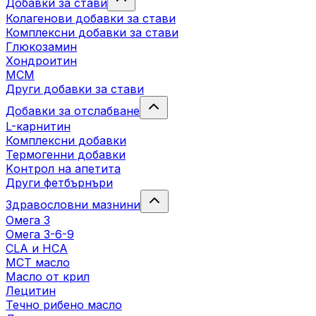
Добавки за стави
Колагенови добавки за стави
Комплексни добавки за стави
Глюкозамин
Хондроитин
МСМ
Други добавки за стави
Добавки за отслабване
L-карнитин
Комплексни добавки
Термогенни добавки
Kонтрол на апетита
Други фетбърнъри
Здравословни мазнини
Омега 3
Омега 3-6-9
CLA и HCA
МСТ масло
Масло от крил
Лецитин
Течно рибено масло