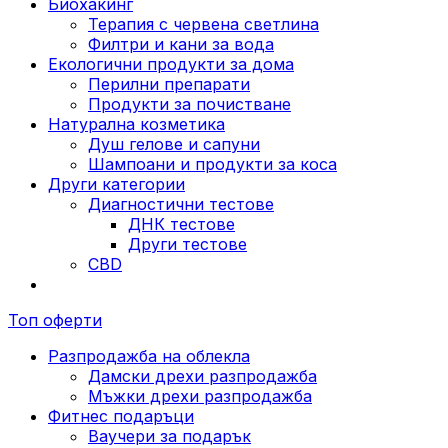
Биохакинг
Терапия с червена светлина
Филтри и кани за вода
Екологични продукти за дома
Перилни препарати
Продукти за почистване
Натурална козметика
Душ гелове и сапуни
Шампоани и продукти за коса
Други категории
Диагностични тестове
ДНК тестове
Други тестове
CBD
Топ оферти
Разпродажба на облекла
Дамски дрехи разпродажба
Мъжки дрехи разпродажба
Фитнес подаръци
Ваучери за подарък