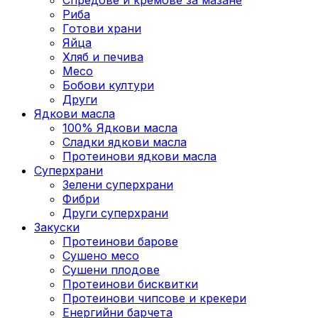
Риба
Готови храни
Яйца
Хляб и печива
Месо
Бобови култури
Други
Ядкови масла
100% Ядкови масла
Сладки ядкови масла
Протеинови ядкови масла
Суперхрани
Зелени суперхрани
Фибри
Други суперхрани
3акуски
Протеинови бaрове
Сушено месо
Сушени плодове
Протеинови бисквитки
Протеинови чипсове и крекери
Енергийни барчета