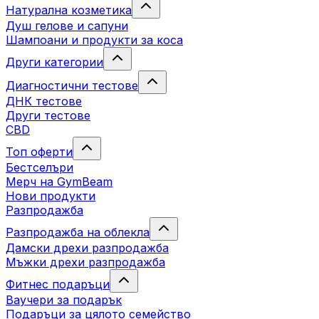
Натурална козметика
Душ гелове и сапуни
Шампоани и продукти за коса
Други категории
Диагностични тестове
ДНК тестове
Други тестове
CBD
Топ оферти
Бестселъри
Мерч на GymBeam
Нови продукти
Разпродажба
Разпродажба на облекла
Дамски дрехи разпродажба
Мъжки дрехи разпродажба
Фитнес подаръци
Ваучери за подарък
Подаръци за цялото семейство