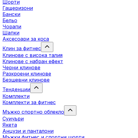
Шорти
Гащеризони
Бански
Бельо
Чорапи
Шапки
Аксесоари за коса
Клин за фитнес
Клинове с висока талия
Клинове с набран ефект
Черни клинове
Разкроени клинове
Безшевни клинове
Тенденции
Комплекти
Комплекти за фитнес
Мъжко спортно облекло
Суичъри
Якета
Aнцузи и панталони
Mъжки фитнес и спортни шорти