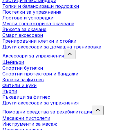
Ластици и експандери
Топки и балансиращи подложки
Постелки за упражнения
Лостове и успоредки
Мулти тренажори за окачване
Въжета за скачане
Смарт аксесоари
Тренировъчни клетки и стойки
Други аксесоари за домашна тренировка
Аксесоари за упражнения
Шейкъри
Спортни бутилки
Спортни протектори и бандажи
Колани за фитнес
Фитили и куки
Кърпи
Ръкавици за фитнес
Други аксесоари за упражнения
Помощни средства за рехабилитация
Масажни пистолети
Инструменти за масаж
Масажни ролери