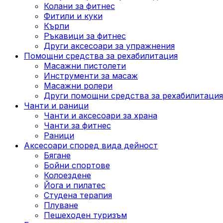
Колани за фитнес
Фитили и куки
Кърпи
Ръкавици за фитнес
Други аксесоари за упражнения
Помощни средства за рехабилитация
Масажни пистолети
Инструменти за масаж
Масажни ролери
Други помощни средства за рехабилитация
Чанти и раници
Чанти и аксесоари за храна
Чанти за фитнес
Раници
Аксесоари според вида дейност
Бягане
Бойни спортове
Колоездене
Йога и пилатес
Студена терапия
Плуване
Пешеходен туризъм