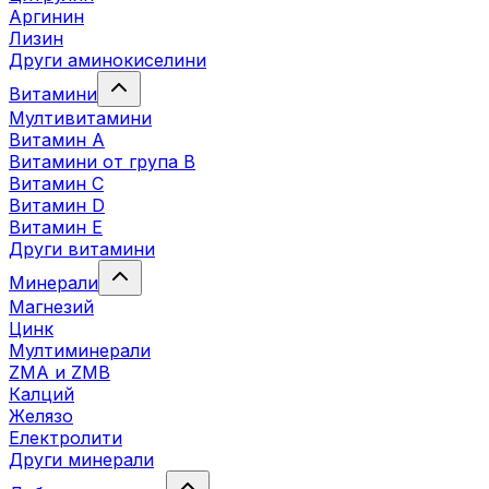
Аргинин
Лизин
Други аминокиселини
Витамини
Мултивитамини
Витамин А
Витамини от група B
Витамин C
Витамин D
Витамин E
Други витамини
Минерали
Магнезий
Цинк
Мултиминерали
ZMA и ZMB
Калций
Желязо
Електролити
Други минерали