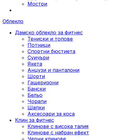
Мостри
Облекло
Дамско облекло за фитнес
Тениски и топове
Потници
Спортни бюстиета
Суичъри
Якета
Aнцузи и панталони
Шорти
Гащеризони
Бански
Бельо
Чорапи
Шапки
Аксесоари за коса
Клин за фитнес
Клинове с висока талия
Клинове с набран ефект
Черни клинове