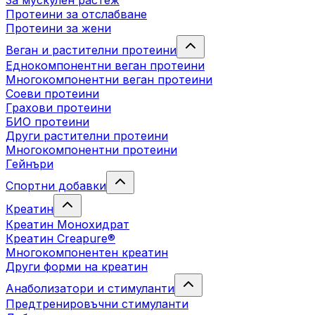
За мускулен растеж
Протеини за отслабване
Протеини за жени
Веган и растителни протеини
Еднокомпонентни веган протеини
Многокомпонентни веган протеини
Соеви протеини
Грахови протеини
БИО протеини
Други растителни протеини
Многокомпонентни протеини
Гейнъри
Спортни добавки
Креатин
Креатин Монохидрат
Креатин Creapure®
Многокомпонентен креатин
Други форми на креатин
Анаболизатори и стимуланти
Предтренировъчни стимуланти