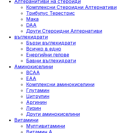
Алтеранитиви на стероиди
Комплексни Стероидни Алтернативи
Трибулус Терестрис
Maка
DAA
Други Стероидни Алтернативи
въглехидрати
Бързи въглехидрати
Всичко в едно
Енергийни гелове
Бавни въглехидрати
Аминокиселини
BCAA
EAA
Комплексни аминокиселини
Глутамин
Цитрулин
Аргинин
Лизин
Други аминокиселини
Витамини
Мултивитамини
Витамин А