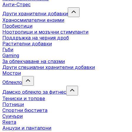
Анти-Стрес
Други хранителни добавки
Храносмилателни ензими
Пробиотици
Ноотропици и мозъчни стимуланти
Поддръжка на черния дроб
Растителни добавки
Гъби
Gaming
За облекчаване на спазми
Други специални хранителни добавки
Мостри
Облекло
Дамско облекло за фитнес
Тениски и топове
Потници
Спортни бюстиета
Суичъри
Якета
Aнцузи и панталони