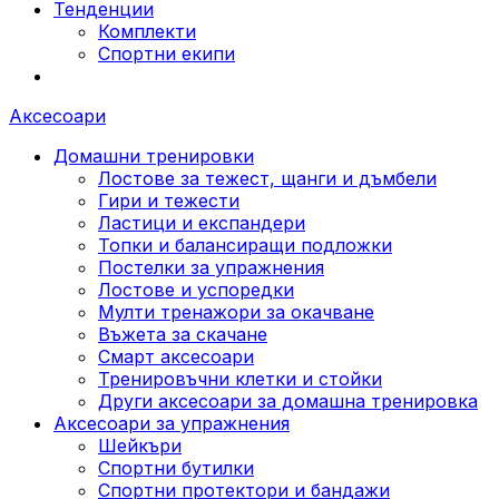
Тенденции
Комплекти
Спортни екипи
Аксесоари
Домашни тренировки
Лостове за тежест, щанги и дъмбели
Гири и тежести
Ластици и експандери
Топки и балансиращи подложки
Постелки за упражнения
Лостове и успоредки
Мулти тренажори за окачване
Въжета за скачане
Смарт аксесоари
Тренировъчни клетки и стойки
Други аксесоари за домашна тренировка
Аксесоари за упражнения
Шейкъри
Спортни бутилки
Спортни протектори и бандажи