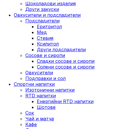
Шоколадови изделия
Други закуски
Овкусители и подсладители
Подсладители
Еритритол
Мед
Стевия
Ксилитол
Други подсладители
Сосове и сиропи
Сладки сосове и сиропи
Солени сосове и сиропи
Овкусители
Подправки и сол
Спортни напитки
Изотонични напитки
RTD напитки
Енергийни RTD напитки
Шотове
Сок
Чай и матча
Кафе