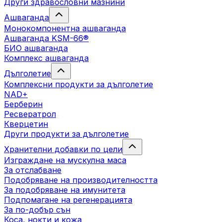
Други здравословни мазнини
Ашваганда
Монокомпонентна ашваганда
Ашваганда KSM-66®
БИО ашваганда
Комплекс ашваганда
Дълголетие
Комплексни продукти за дълголетие
NAD+
Берберин
Ресвератрол
Кверцетин
Други продукти за дълголетие
Хранителни добавки по цели
Изграждане на мускулна маса
За отслабване
Подобряване на производителността
За подобряване на имунитета
Подпомагане на регенерацията
За по-добър сън
Коса, нокти и кожа