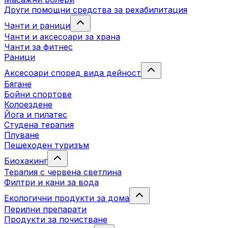
Други помощни средства за рехабилитация
Чанти и раници
Чанти и аксесоари за храна
Чанти за фитнес
Раници
Аксесоари според вида дейност
Бягане
Бойни спортове
Колоездене
Йога и пилатес
Студена терапия
Плуване
Пешеходен туризъм
Биохакинг
Терапия с червена светлина
Филтри и кани за вода
Екологични продукти за дома
Перилни препарати
Продукти за почистване