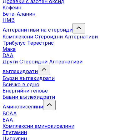
Добавки с азотен оксид
Кофеин
Бета-Аланин
HMB
Алтеранитиви на стероиди
Комплексни Стероидни Алтернативи
Трибулус Терестрис
Maка
DAA
Други Стероидни Алтернативи
въглехидрати
Бързи въглехидрати
Всичко в едно
Енергийни гелове
Бавни въглехидрати
Аминокиселини
BCAA
EAA
Комплексни аминокиселини
Глутамин
Цитрулин