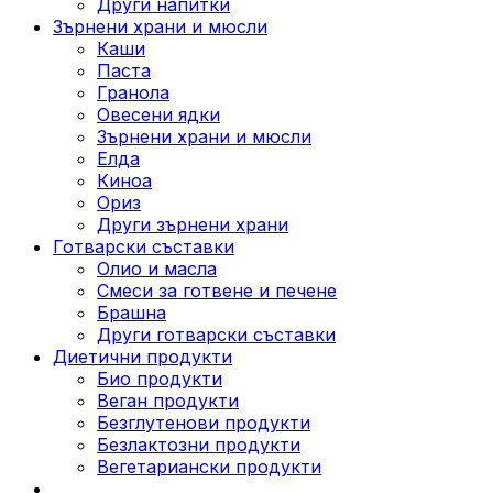
Други напитки
Зърнени храни и мюсли
Каши
Паста
Гранола
Овесени ядки
Зърнени храни и мюсли
Елда
Киноа
Ориз
Други зърнени храни
Готварски съставки
Олио и масла
Смеси за готвене и печене
Брашна
Други готварски съставки
Диетични продукти
Био продукти
Веган продукти
Безглутенови продукти
Безлактозни продукти
Вегетариански продукти