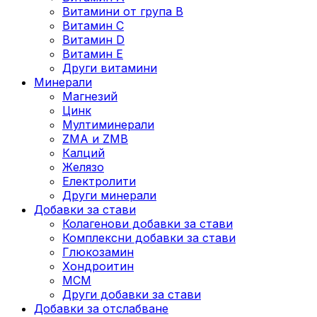
Витамини от група B
Витамин C
Витамин D
Витамин E
Други витамини
Минерали
Магнезий
Цинк
Мултиминерали
ZMA и ZMB
Калций
Желязо
Електролити
Други минерали
Добавки за стави
Колагенови добавки за стави
Комплексни добавки за стави
Глюкозамин
Хондроитин
МСМ
Други добавки за стави
Добавки за отслабване