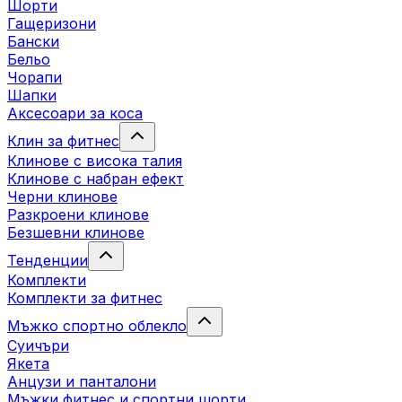
Шорти
Гащеризони
Бански
Бельо
Чорапи
Шапки
Аксесоари за коса
Клин за фитнес
Клинове с висока талия
Клинове с набран ефект
Черни клинове
Разкроени клинове
Безшевни клинове
Тенденции
Комплекти
Комплекти за фитнес
Мъжко спортно облекло
Суичъри
Якета
Aнцузи и панталони
Mъжки фитнес и спортни шорти