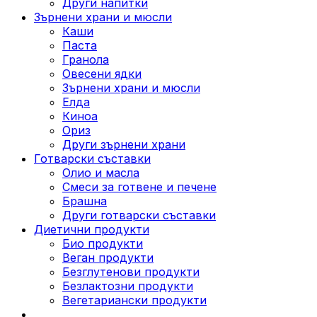
Други напитки
Зърнени храни и мюсли
Каши
Паста
Гранола
Овесени ядки
Зърнени храни и мюсли
Елда
Киноа
Ориз
Други зърнени храни
Готварски съставки
Олио и масла
Смеси за готвене и печене
Брашна
Други готварски съставки
Диетични продукти
Био продукти
Веган продукти
Безглутенови продукти
Безлактозни продукти
Вегетариански продукти