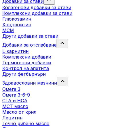
Добавки за стави
Колагенови добавки за стави
Комплексни добавки за стави
Глюкозамин
Хондроитин
МСМ
Други добавки за стави
Добавки за отслабване
L-карнитин
Комплексни добавки
Термогенни добавки
Kонтрол на апетита
Други фетбърнъри
Здравословни мазнини
Омега 3
Омега 3-6-9
CLA и HCA
МСТ масло
Масло от крил
Лецитин
Течно рибено масло