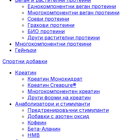
Еднокомпонентни веган протеини
Многокомпонентни веган протеини
Соеви протеини
Грахови протеини
БИО протеини
Други растителни протеини
Многокомпонентни протеини
Гейнъри
Спортни добавки
Креатин
Креатин Монохидрат
Креатин Creapure®
Многокомпонентен креатин
Други форми на креатин
Анаболизатори и стимуланти
Предтренировъчни стимуланти
Добавки с азотен оксид
Кофеин
Бета-Аланин
HMB