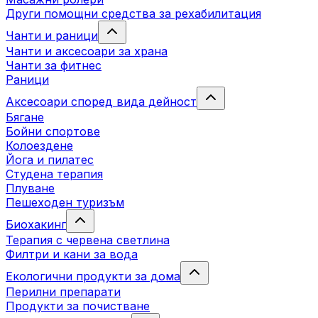
Други помощни средства за рехабилитация
Чанти и раници
Чанти и аксесоари за храна
Чанти за фитнес
Раници
Аксесоари според вида дейност
Бягане
Бойни спортове
Колоездене
Йога и пилатес
Студена терапия
Плуване
Пешеходен туризъм
Биохакинг
Терапия с червена светлина
Филтри и кани за вода
Екологични продукти за дома
Перилни препарати
Продукти за почистване