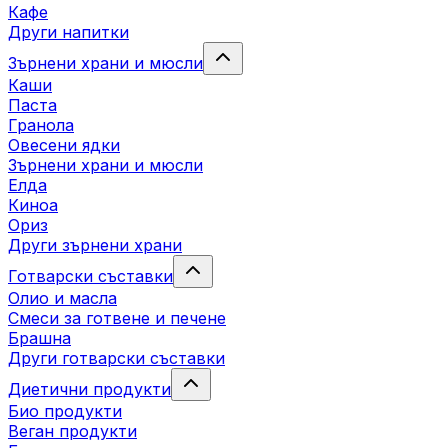
Кафе
Други напитки
Зърнени храни и мюсли
Каши
Паста
Гранола
Овесени ядки
Зърнени храни и мюсли
Елда
Киноа
Ориз
Други зърнени храни
Готварски съставки
Олио и масла
Смеси за готвене и печене
Брашна
Други готварски съставки
Диетични продукти
Био продукти
Веган продукти