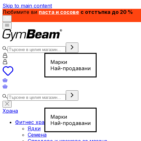
Skip to main content
Любимите ви
паста и сосове
с отстъпка до 20 %
Марки
Най-продавани
Храна
Марки
Фитнес храна
Най-продавани
Ядки
Семена
Спредове и кремове за мазане