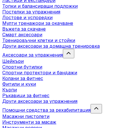
Ластици и експандери
Топки и балансиращи подложки
Постелки за упражнения
Лостове и успоредки
Мулти тренажори за окачване
Въжета за скачане
Смарт аксесоари
Тренировъчни клетки и стойки
Други аксесоари за домашна тренировка
Аксесоари за упражнения
Шейкъри
Спортни бутилки
Спортни протектори и бандажи
Колани за фитнес
Фитили и куки
Кърпи
Ръкавици за фитнес
Други аксесоари за упражнения
Помощни средства за рехабилитация
Масажни пистолети
Инструменти за масаж
Масажни ролери