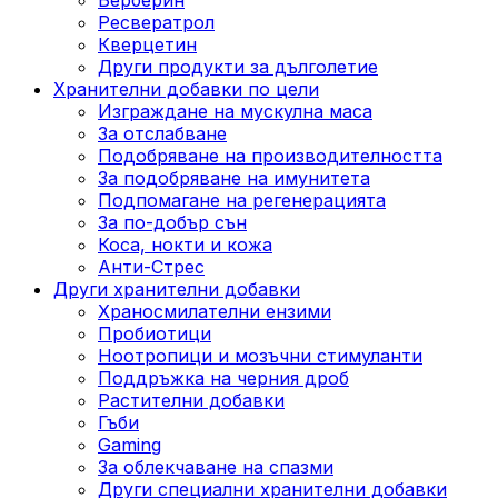
Ресвератрол
Кверцетин
Други продукти за дълголетие
Хранителни добавки по цели
Изграждане на мускулна маса
За отслабване
Подобряване на производителността
За подобряване на имунитета
Подпомагане на регенерацията
За по-добър сън
Коса, нокти и кожа
Анти-Стрес
Други хранителни добавки
Храносмилателни ензими
Пробиотици
Ноотропици и мозъчни стимуланти
Поддръжка на черния дроб
Растителни добавки
Гъби
Gaming
За облекчаване на спазми
Други специални хранителни добавки