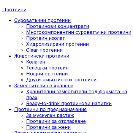
Протеини
Суроватъчни протеини
Протеинови концентрати
Многокомпонентни суроватъчни протеини
Протеин изолат
Хидролизирани протеини
Clear протеини
Животински протеини
Колаген
Телешки протеин
Нощни протеини
Други животински протеини
Заместители на хранене
Хранителни заместители под формата на
прах
Ready-to-drink протеинови напитки
Протеини по предназначение
За мускулен растеж
Протеини за отслабване
Протеини за жени
Веган и растителни протеини