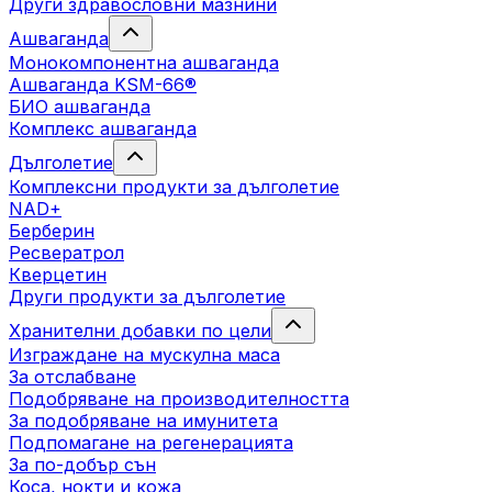
Други здравословни мазнини
Ашваганда
Монокомпонентна ашваганда
Ашваганда KSM-66®
БИО ашваганда
Комплекс ашваганда
Дълголетие
Комплексни продукти за дълголетие
NAD+
Берберин
Ресвератрол
Кверцетин
Други продукти за дълголетие
Хранителни добавки по цели
Изграждане на мускулна маса
За отслабване
Подобряване на производителността
За подобряване на имунитета
Подпомагане на регенерацията
За по-добър сън
Коса, нокти и кожа