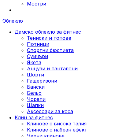
Мостри
Облекло
Дамско облекло за фитнес
Тениски и топове
Потници
Спортни бюстиета
Суичъри
Якета
Aнцузи и панталони
Шорти
Гащеризони
Бански
Бельо
Чорапи
Шапки
Аксесоари за коса
Клин за фитнес
Клинове с висока талия
Клинове с набран ефект
Черни клинове