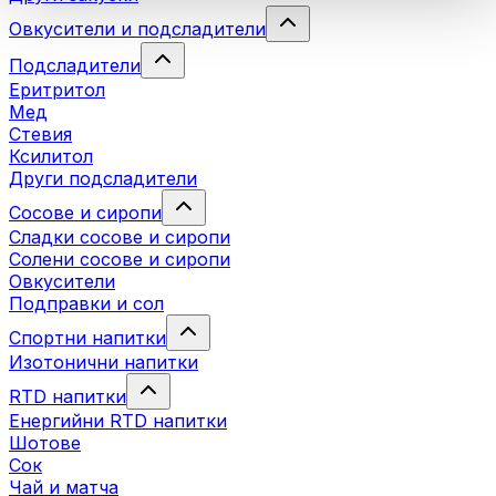
Овкусители и подсладители
Подсладители
Еритритол
Мед
Стевия
Ксилитол
Други подсладители
Сосове и сиропи
Сладки сосове и сиропи
Солени сосове и сиропи
Овкусители
Подправки и сол
Спортни напитки
Изотонични напитки
RTD напитки
Енергийни RTD напитки
Шотове
Сок
Чай и матча