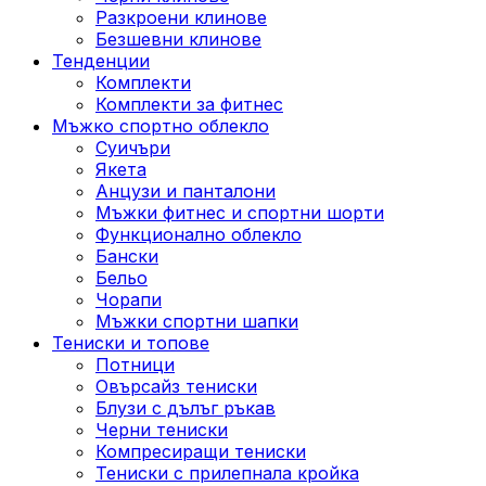
Разкроени клинове
Безшевни клинове
Тенденции
Комплекти
Комплекти за фитнес
Мъжко спортно облекло
Суичъри
Якета
Aнцузи и панталони
Mъжки фитнес и спортни шорти
Функционално облекло
Бански
Бельо
Чорапи
Mъжки спортни шапки
Тениски и топове
Потници
Овърсайз тениски
Блузи с дълъг ръкав
Черни тениски
Компресиращи тениски
Тениски с прилепнала кройка