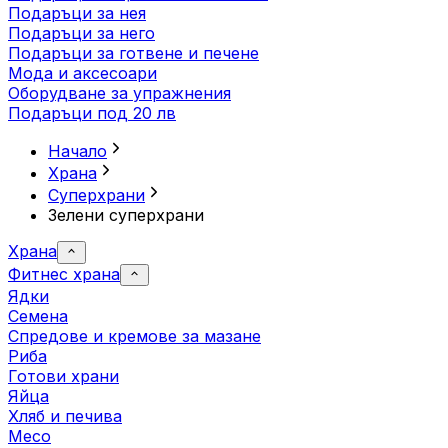
Подаръци за нея
Подаръци за него
Подаръци за готвене и печене
Мода и аксесоари
Оборудване за упражнения
Подаръци под 20 лв
Начало
Храна
Суперхрани
Зелени суперхрани
Храна
Фитнес храна
Ядки
Семена
Спредове и кремове за мазане
Риба
Готови храни
Яйца
Хляб и печива
Месо