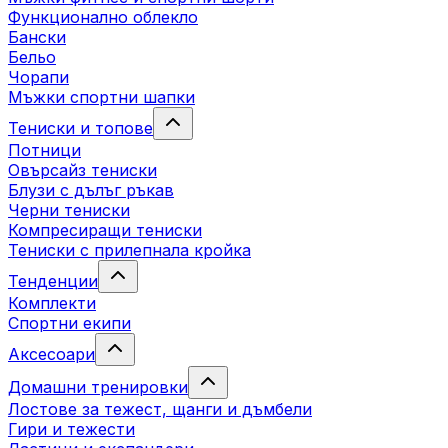
Функционално облекло
Бански
Бельо
Чорапи
Mъжки спортни шапки
Тениски и топове
Потници
Овърсайз тениски
Блузи с дълъг ръкав
Черни тениски
Компресиращи тениски
Тениски с прилепнала кройка
Тенденции
Комплекти
Спортни екипи
Аксесоари
Домашни тренировки
Лостове за тежест, щанги и дъмбели
Гири и тежести