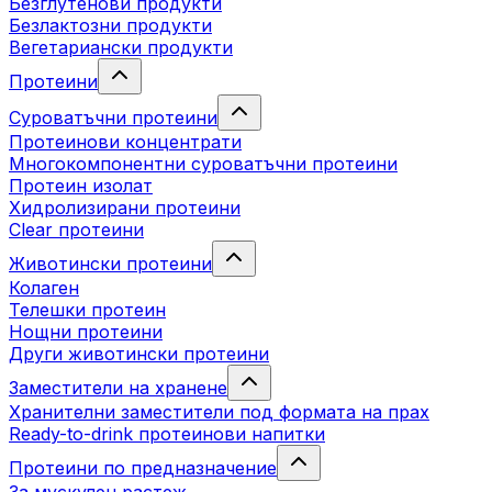
Безглутенови продукти
Безлактозни продукти
Вегетариански продукти
Протеини
Суроватъчни протеини
Протеинови концентрати
Многокомпонентни суроватъчни протеини
Протеин изолат
Хидролизирани протеини
Clear протеини
Животински протеини
Колаген
Телешки протеин
Нощни протеини
Други животински протеини
Заместители на хранене
Хранителни заместители под формата на прах
Ready-to-drink протеинови напитки
Протеини по предназначение