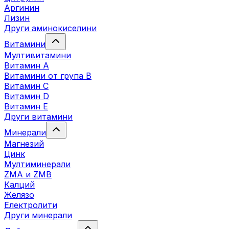
Аргинин
Лизин
Други аминокиселини
Витамини
Мултивитамини
Витамин А
Витамини от група B
Витамин C
Витамин D
Витамин E
Други витамини
Минерали
Магнезий
Цинк
Мултиминерали
ZMA и ZMB
Калций
Желязо
Електролити
Други минерали