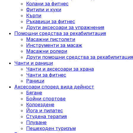
Колани за фитнес
Фитили и куки
Кърпи
Ръкавици за фитнес
Други аксесоари за упражнения
Помощни средства за рехабилитация
Масажни пистолети
Инструменти за масаж
Масажни ролери
Други помощни средства за рехабилитация
Чанти и раници
Чанти и аксесоари за храна
Чанти за фитнес
Раници
Аксесоари според вида дейност
Бягане
Бойни спортове
Колоездене
Йога и пилатес
Студена терапия
Плуване
Пешеходен туризъм