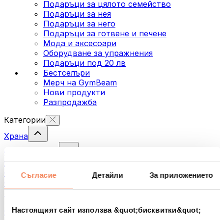
Подаръци за цялото семейство
Подаръци за нея
Подаръци за него
Подаръци за готвене и печене
Мода и аксесоари
Оборудване за упражнения
Подаръци под 20 лв
Бестселъри
Мерч на GymBeam
Нови продукти
Разпродажба
Категории
Храна
Фитнес храна
Ядки
Семена
Съгласие
Детайли
За приложението
Спредове и кремове за мазане
Риба
Готови храни
Настоящият сайт използва &quot;бисквитки&quot;
Яйца