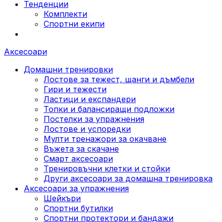
Тенденции
Комплекти
Спортни екипи
Аксесоари
Домашни тренировки
Лостове за тежест, щанги и дъмбели
Гири и тежести
Ластици и експандери
Топки и балансиращи подложки
Постелки за упражнения
Лостове и успоредки
Мулти тренажори за окачване
Въжета за скачане
Смарт аксесоари
Тренировъчни клетки и стойки
Други аксесоари за домашна тренировка
Аксесоари за упражнения
Шейкъри
Спортни бутилки
Спортни протектори и бандажи