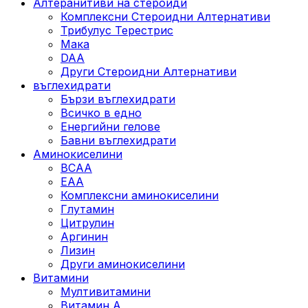
Алтеранитиви на стероиди
Комплексни Стероидни Алтернативи
Трибулус Терестрис
Maка
DAA
Други Стероидни Алтернативи
въглехидрати
Бързи въглехидрати
Всичко в едно
Енергийни гелове
Бавни въглехидрати
Аминокиселини
BCAA
EAA
Комплексни аминокиселини
Глутамин
Цитрулин
Аргинин
Лизин
Други аминокиселини
Витамини
Мултивитамини
Витамин А