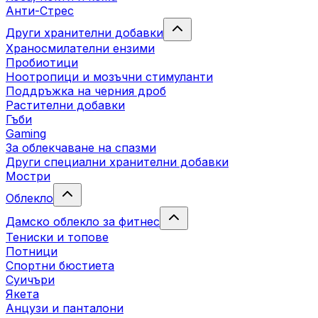
Анти-Стрес
Други хранителни добавки
Храносмилателни ензими
Пробиотици
Ноотропици и мозъчни стимуланти
Поддръжка на черния дроб
Растителни добавки
Гъби
Gaming
За облекчаване на спазми
Други специални хранителни добавки
Мостри
Облекло
Дамско облекло за фитнес
Тениски и топове
Потници
Спортни бюстиета
Суичъри
Якета
Aнцузи и панталони