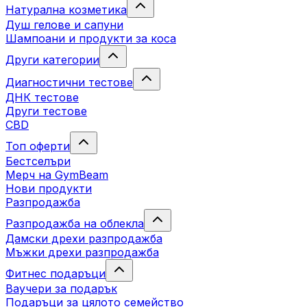
Натурална козметика
Душ гелове и сапуни
Шампоани и продукти за коса
Други категории
Диагностични тестове
ДНК тестове
Други тестове
CBD
Топ оферти
Бестселъри
Мерч на GymBeam
Нови продукти
Разпродажба
Разпродажба на облекла
Дамски дрехи разпродажба
Мъжки дрехи разпродажба
Фитнес подаръци
Ваучери за подарък
Подаръци за цялото семейство