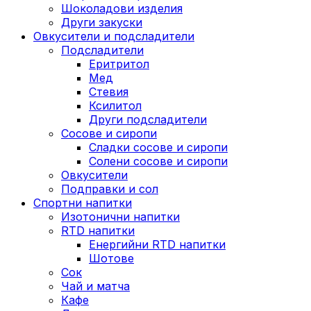
Шоколадови изделия
Други закуски
Овкусители и подсладители
Подсладители
Еритритол
Мед
Стевия
Ксилитол
Други подсладители
Сосове и сиропи
Сладки сосове и сиропи
Солени сосове и сиропи
Овкусители
Подправки и сол
Спортни напитки
Изотонични напитки
RTD напитки
Енергийни RTD напитки
Шотове
Сок
Чай и матча
Кафе