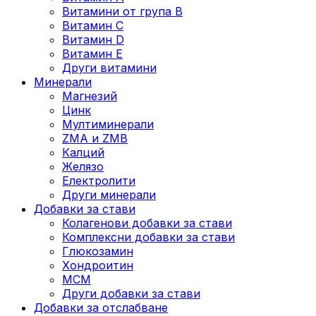
Витамини от група B
Витамин C
Витамин D
Витамин E
Други витамини
Минерали
Магнезий
Цинк
Мултиминерали
ZMA и ZMB
Калций
Желязо
Електролити
Други минерали
Добавки за стави
Колагенови добавки за стави
Комплексни добавки за стави
Глюкозамин
Хондроитин
МСМ
Други добавки за стави
Добавки за отслабване