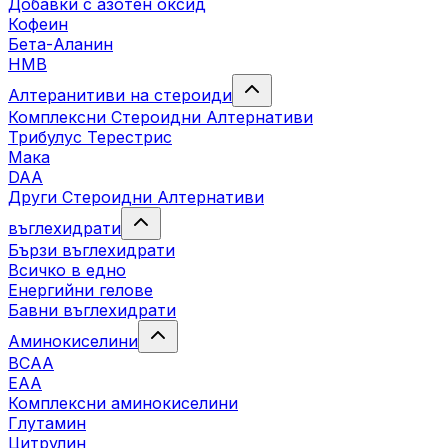
Добавки с азотен оксид
Кофеин
Бета-Аланин
HMB
Алтеранитиви на стероиди
Комплексни Стероидни Алтернативи
Трибулус Терестрис
Maка
DAA
Други Стероидни Алтернативи
въглехидрати
Бързи въглехидрати
Всичко в едно
Енергийни гелове
Бавни въглехидрати
Аминокиселини
BCAA
EAA
Комплексни аминокиселини
Глутамин
Цитрулин