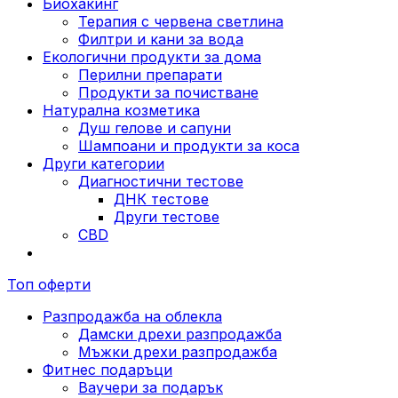
Биохакинг
Терапия с червена светлина
Филтри и кани за вода
Екологични продукти за дома
Перилни препарати
Продукти за почистване
Натурална козметика
Душ гелове и сапуни
Шампоани и продукти за коса
Други категории
Диагностични тестове
ДНК тестове
Други тестове
CBD
Топ оферти
Разпродажба на облекла
Дамски дрехи разпродажба
Мъжки дрехи разпродажба
Фитнес подаръци
Ваучери за подарък