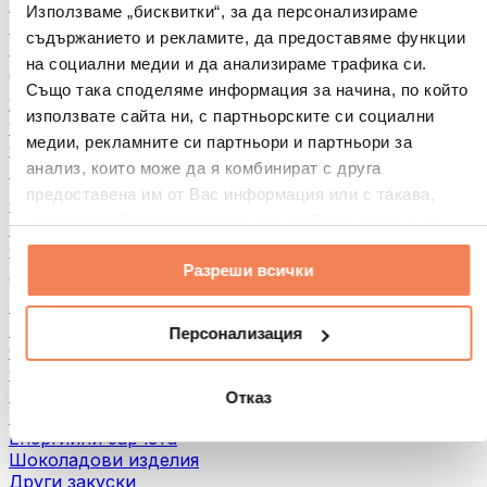
Хляб и печива
Използваме „бисквитки“, за да персонализираме
Месо
съдържанието и рекламите, да предоставяме функции
Бобови култури
на социални медии и да анализираме трафика си.
Други
Също така споделяме информация за начина, по който
Ядкови масла
използвате сайта ни, с партньорските си социални
100% Ядкови масла
медии, рекламните си партньори и партньори за
Сладки ядкови масла
анализ, които може да я комбинират с друга
Протеинови ядкови масла
предоставена им от Вас информация или с такава,
Суперхрани
която са събрали от ползването от Ваша страна на
Зелени суперхрани
услугите им.
Фибри
Разреши всички
Други суперхрани
3акуски
Протеинови бaрове
Персонализация
Сушено месо
Сушени плодове
Протеинови бисквитки
Отказ
Протеинови чипсове и крекери
Енергийни барчета
Шоколадови изделия
Други закуски