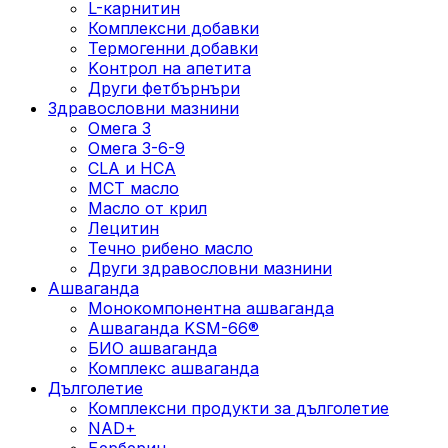
L-карнитин
Комплексни добавки
Термогенни добавки
Kонтрол на апетита
Други фетбърнъри
Здравословни мазнини
Омега 3
Омега 3-6-9
CLA и HCA
МСТ масло
Масло от крил
Лецитин
Течно рибено масло
Други здравословни мазнини
Ашваганда
Монокомпонентна ашваганда
Ашваганда KSM-66®
БИО ашваганда
Комплекс ашваганда
Дълголетие
Комплексни продукти за дълголетие
NAD+
Берберин