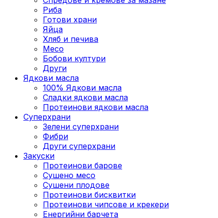
Риба
Готови храни
Яйца
Хляб и печива
Месо
Бобови култури
Други
Ядкови масла
100% Ядкови масла
Сладки ядкови масла
Протеинови ядкови масла
Суперхрани
Зелени суперхрани
Фибри
Други суперхрани
3акуски
Протеинови бaрове
Сушено месо
Сушени плодове
Протеинови бисквитки
Протеинови чипсове и крекери
Енергийни барчета