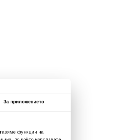
За приложението
ставяме функции на
чина, по който използвате