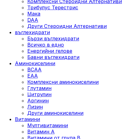
Комплексни Стероидни Алтернативи
Трибулус Терестрис
Maка
DAA
Други Стероидни Алтернативи
въглехидрати
Бързи въглехидрати
Всичко в едно
Енергийни гелове
Бавни въглехидрати
Аминокиселини
BCAA
EAA
Комплексни аминокиселини
Глутамин
Цитрулин
Аргинин
Лизин
Други аминокиселини
Витамини
Мултивитамини
Витамин А
Витамини от група B