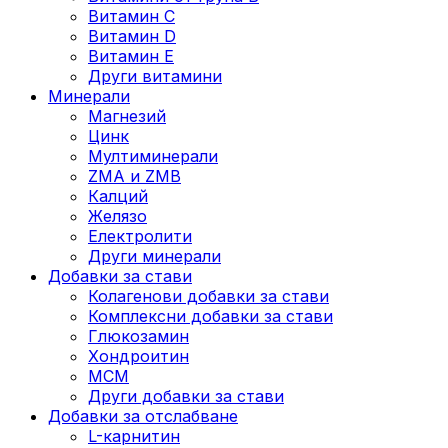
Витамин C
Витамин D
Витамин E
Други витамини
Минерали
Магнезий
Цинк
Мултиминерали
ZMA и ZMB
Калций
Желязо
Електролити
Други минерали
Добавки за стави
Колагенови добавки за стави
Комплексни добавки за стави
Глюкозамин
Хондроитин
МСМ
Други добавки за стави
Добавки за отслабване
L-карнитин