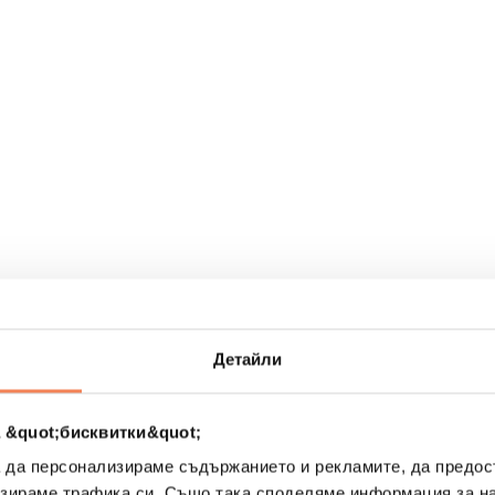
рах
Детайли
 &quot;бисквитки&quot;
а да персонализираме съдържанието и рекламите, да предо
зираме трафика си. Също така споделяме информация за на