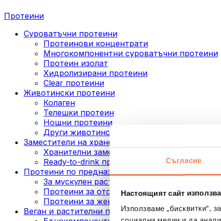
Протеини
Суроватъчни протеини
Протеинови концентрати
Многокомпонентни суроватъчни протеини
Протеин изолат
Хидролизирани протеини
Clear протеини
Животински протеини
Колаген
Телешки протеин
Нощни протеини
Други животински протеини
Заместители на хранене
Хранителни заместители под формата на п
Съгласие
Ready-to-drink протеинови напитки
Протеини по предназначение
За мускулен растеж
Протеини за отслабване
Настоящият сайт използва
Протеини за жени
Използваме „бисквитки“, з
Веган и растителни протеини
социални медии и да анали
Еднокомпонентни веган протеини