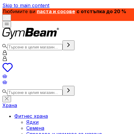
Skip to main content
Любимите ви
паста и сосове
с отстъпка до 20 %
Храна
Фитнес храна
Ядки
Семена
Спредове и кремове за мазане