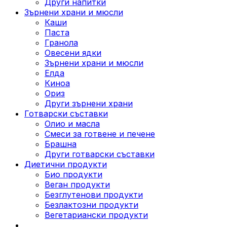
Други напитки
Зърнени храни и мюсли
Каши
Паста
Гранола
Овесени ядки
Зърнени храни и мюсли
Елда
Киноа
Ориз
Други зърнени храни
Готварски съставки
Олио и масла
Смеси за готвене и печене
Брашна
Други готварски съставки
Диетични продукти
Био продукти
Веган продукти
Безглутенови продукти
Безлактозни продукти
Вегетариански продукти