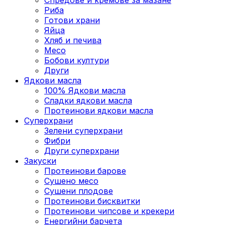
Риба
Готови храни
Яйца
Хляб и печива
Месо
Бобови култури
Други
Ядкови масла
100% Ядкови масла
Сладки ядкови масла
Протеинови ядкови масла
Суперхрани
Зелени суперхрани
Фибри
Други суперхрани
3акуски
Протеинови бaрове
Сушено месо
Сушени плодове
Протеинови бисквитки
Протеинови чипсове и крекери
Енергийни барчета