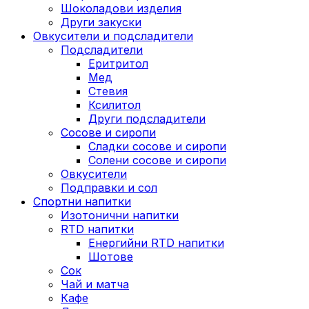
Шоколадови изделия
Други закуски
Овкусители и подсладители
Подсладители
Еритритол
Мед
Стевия
Ксилитол
Други подсладители
Сосове и сиропи
Сладки сосове и сиропи
Солени сосове и сиропи
Овкусители
Подправки и сол
Спортни напитки
Изотонични напитки
RTD напитки
Енергийни RTD напитки
Шотове
Сок
Чай и матча
Кафе