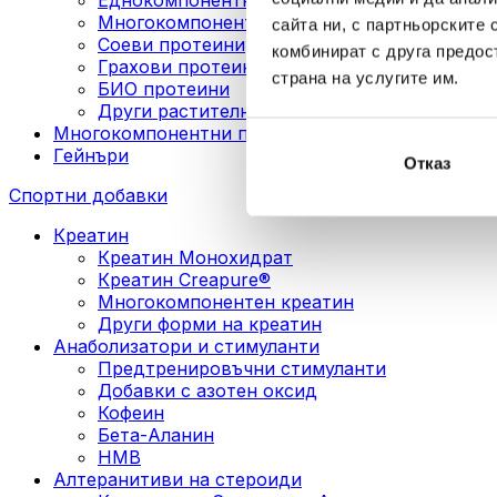
Многокомпонентни веган протеини
сайта ни, с партньорските 
Соеви протеини
комбинират с друга предос
Грахови протеини
страна на услугите им.
БИО протеини
Други растителни протеини
Многокомпонентни протеини
Гейнъри
Отказ
Спортни добавки
Креатин
Креатин Монохидрат
Креатин Creapure®
Многокомпонентен креатин
Други форми на креатин
Анаболизатори и стимуланти
Предтренировъчни стимуланти
Добавки с азотен оксид
Кофеин
Бета-Аланин
HMB
Алтеранитиви на стероиди