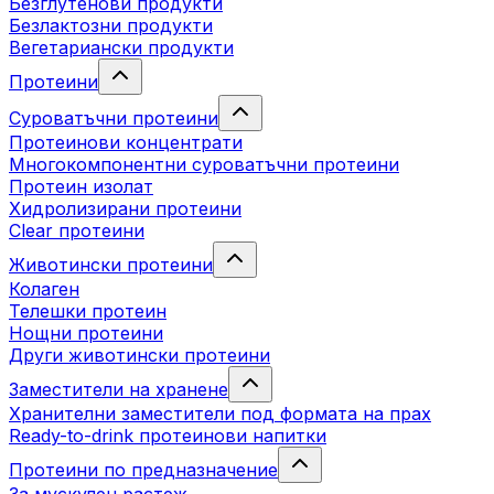
Безглутенови продукти
Безлактозни продукти
Вегетариански продукти
Протеини
Суроватъчни протеини
Протеинови концентрати
Многокомпонентни суроватъчни протеини
Протеин изолат
Хидролизирани протеини
Clear протеини
Животински протеини
Колаген
Телешки протеин
Нощни протеини
Други животински протеини
Заместители на хранене
Хранителни заместители под формата на прах
Ready-to-drink протеинови напитки
Протеини по предназначение