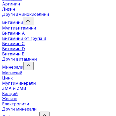
Аргинин
Лизин
Други аминокиселини
Витамини
Мултивитамини
Витамин А
Витамини от група B
Витамин C
Витамин D
Витамин E
Други витамини
Минерали
Магнезий
Цинк
Мултиминерали
ZMA и ZMB
Калций
Желязо
Електролити
Други минерали