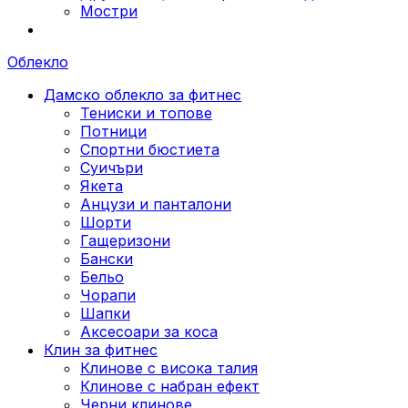
Мостри
Облекло
Дамско облекло за фитнес
Тениски и топове
Потници
Спортни бюстиета
Суичъри
Якета
Aнцузи и панталони
Шорти
Гащеризони
Бански
Бельо
Чорапи
Шапки
Аксесоари за коса
Клин за фитнес
Клинове с висока талия
Клинове с набран ефект
Черни клинове