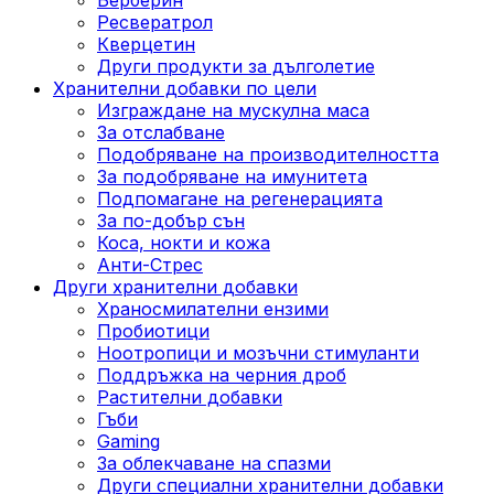
Ресвератрол
Кверцетин
Други продукти за дълголетие
Хранителни добавки по цели
Изграждане на мускулна маса
За отслабване
Подобряване на производителността
За подобряване на имунитета
Подпомагане на регенерацията
За по-добър сън
Коса, нокти и кожа
Анти-Стрес
Други хранителни добавки
Храносмилателни ензими
Пробиотици
Ноотропици и мозъчни стимуланти
Поддръжка на черния дроб
Растителни добавки
Гъби
Gaming
За облекчаване на спазми
Други специални хранителни добавки