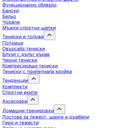
Функционално облекло
Бански
Бельо
Чорапи
Mъжки спортни шапки
Тениски и топове
Потници
Овърсайз тениски
Блузи с дълъг ръкав
Черни тениски
Компресиращи тениски
Тениски с прилепнала кройка
Тенденции
Комплекти
Спортни екипи
Аксесоари
Домашни тренировки
Лостове за тежест, щанги и дъмбели
Гири и тежести