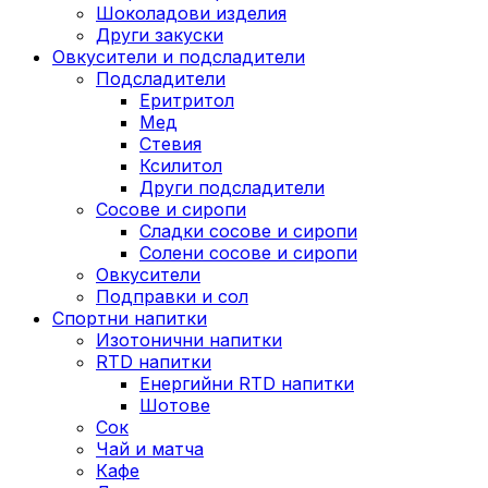
Шоколадови изделия
Други закуски
Овкусители и подсладители
Подсладители
Еритритол
Мед
Стевия
Ксилитол
Други подсладители
Сосове и сиропи
Сладки сосове и сиропи
Солени сосове и сиропи
Овкусители
Подправки и сол
Спортни напитки
Изотонични напитки
RTD напитки
Енергийни RTD напитки
Шотове
Сок
Чай и матча
Кафе