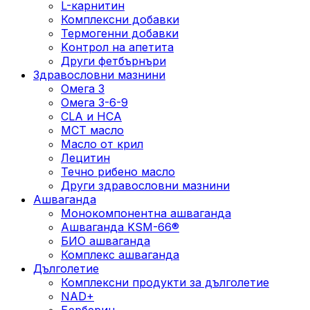
L-карнитин
Комплексни добавки
Термогенни добавки
Kонтрол на апетита
Други фетбърнъри
Здравословни мазнини
Омега 3
Омега 3-6-9
CLA и HCA
МСТ масло
Масло от крил
Лецитин
Течно рибено масло
Други здравословни мазнини
Ашваганда
Монокомпонентна ашваганда
Ашваганда KSM-66®
БИО ашваганда
Комплекс ашваганда
Дълголетие
Комплексни продукти за дълголетие
NAD+
Берберин