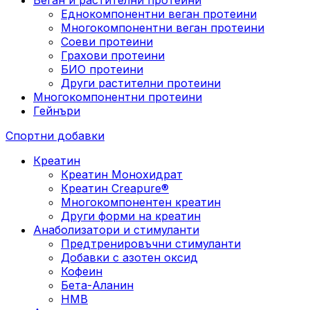
Еднокомпонентни веган протеини
Многокомпонентни веган протеини
Соеви протеини
Грахови протеини
БИО протеини
Други растителни протеини
Многокомпонентни протеини
Гейнъри
Спортни добавки
Креатин
Креатин Монохидрат
Креатин Creapure®
Многокомпонентен креатин
Други форми на креатин
Анаболизатори и стимуланти
Предтренировъчни стимуланти
Добавки с азотен оксид
Кофеин
Бета-Аланин
HMB