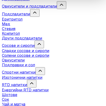
Овкусители и подсладители
Подсладители
Еритритол
Мед
Стевия
Ксилитол
Други подсладители
Сосове и сиропи
Сладки сосове и сиропи
Солени сосове и сиропи
Овкусители
Подправки и сол
Спортни напитки
Изотонични напитки
RTD напитки
Енергийни RTD напитки
Шотове
Сок
Чай и матча