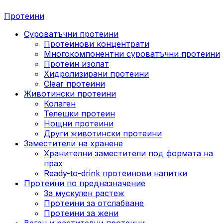
Протеини
Суроватъчни протеини
Протеинови концентрати
Многокомпонентни суроватъчни протеини
Протеин изолат
Хидролизирани протеини
Clear протеини
Животински протеини
Колаген
Телешки протеин
Нощни протеини
Други животински протеини
Заместители на хранене
Хранителни заместители под формата на
прах
Ready-to-drink протеинови напитки
Протеини по предназначение
За мускулен растеж
Протеини за отслабване
Протеини за жени
Веган и растителни протеини