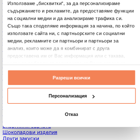
Хляб и печива
Използваме „бисквитки“, за да персонализираме
Месо
съдържанието и рекламите, да предоставяме функции
Бобови култури
на социални медии и да анализираме трафика си.
Други
Също така споделяме информация за начина, по който
Ядкови масла
използвате сайта ни, с партньорските си социални
100% Ядкови масла
медии, рекламните си партньори и партньори за
Сладки ядкови масла
анализ, които може да я комбинират с друга
Протеинови ядкови масла
предоставена им от Вас информация или с такава,
Суперхрани
която са събрали от ползването от Ваша страна на
Зелени суперхрани
услугите им.
Фибри
Разреши всички
Други суперхрани
3акуски
Протеинови бaрове
Персонализация
Сушено месо
Сушени плодове
Протеинови бисквитки
Отказ
Протеинови чипсове и крекери
Енергийни барчета
Шоколадови изделия
Други закуски