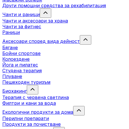
Други помощни средства за рехабилитация
Чанти и раници
Чанти и аксесоари за храна
Чанти за фитнес
Раници
Аксесоари според вида дейност
Бягане
Бойни спортове
Колоездене
Йога и пилатес
Студена терапия
Плуване
Пешеходен туризъм
Биохакинг
Терапия с червена светлина
Филтри и кани за вода
Екологични продукти за дома
Перилни препарати
Продукти за почистване