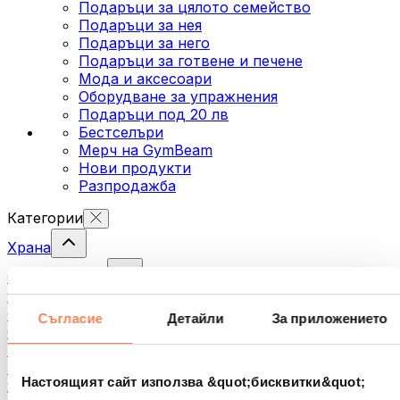
Подаръци за цялото семейство
Подаръци за нея
Подаръци за него
Подаръци за готвене и печене
Мода и аксесоари
Оборудване за упражнения
Подаръци под 20 лв
Бестселъри
Мерч на GymBeam
Нови продукти
Разпродажба
Категории
Храна
Фитнес храна
Ядки
Семена
Съгласие
Детайли
За приложението
Спредове и кремове за мазане
Риба
Готови храни
Настоящият сайт използва &quot;бисквитки&quot;
Яйца