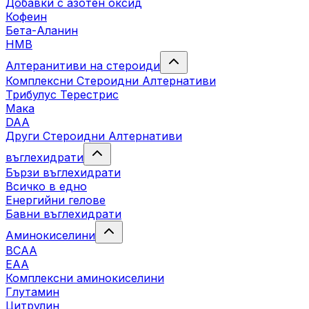
Добавки с азотен оксид
Кофеин
Бета-Аланин
HMB
Алтеранитиви на стероиди
Комплексни Стероидни Алтернативи
Трибулус Терестрис
Maка
DAA
Други Стероидни Алтернативи
въглехидрати
Бързи въглехидрати
Всичко в едно
Енергийни гелове
Бавни въглехидрати
Аминокиселини
BCAA
EAA
Комплексни аминокиселини
Глутамин
Цитрулин