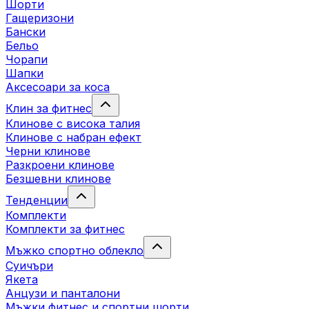
Шорти
Гащеризони
Бански
Бельо
Чорапи
Шапки
Аксесоари за коса
Клин за фитнес
Клинове с висока талия
Клинове с набран ефект
Черни клинове
Разкроени клинове
Безшевни клинове
Тенденции
Комплекти
Комплекти за фитнес
Мъжко спортно облекло
Суичъри
Якета
Aнцузи и панталони
Mъжки фитнес и спортни шорти