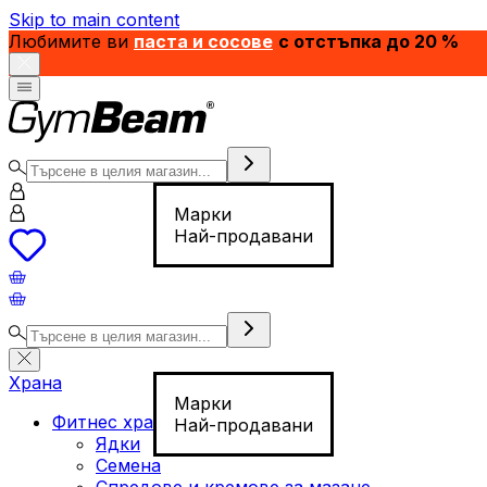
Skip to main content
Любимите ви
паста и сосове
с отстъпка до 20 %
Марки
Най-продавани
Храна
Марки
Фитнес храна
Най-продавани
Ядки
Семена
Спредове и кремове за мазане