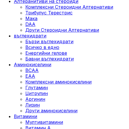
Алтеранитиви на стероиди
Комплексни Стероидни Алтернативи
Трибулус Терестрис
Maка
DAA
Други Стероидни Алтернативи
въглехидрати
Бързи въглехидрати
Всичко в едно
Енергийни гелове
Бавни въглехидрати
Аминокиселини
BCAA
EAA
Комплексни аминокиселини
Глутамин
Цитрулин
Аргинин
Лизин
Други аминокиселини
Витамини
Мултивитамини
Витамин А