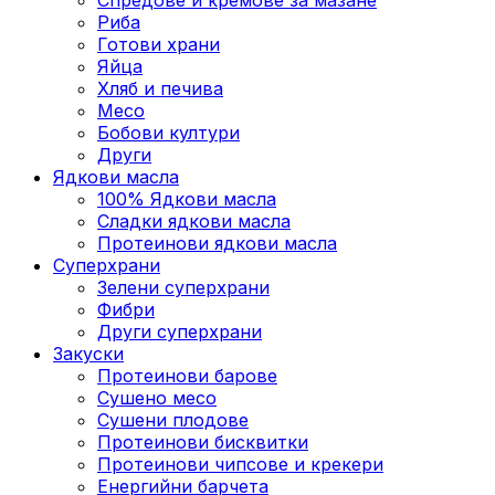
Риба
Готови храни
Яйца
Хляб и печива
Месо
Бобови култури
Други
Ядкови масла
100% Ядкови масла
Сладки ядкови масла
Протеинови ядкови масла
Суперхрани
Зелени суперхрани
Фибри
Други суперхрани
3акуски
Протеинови бaрове
Сушено месо
Сушени плодове
Протеинови бисквитки
Протеинови чипсове и крекери
Енергийни барчета