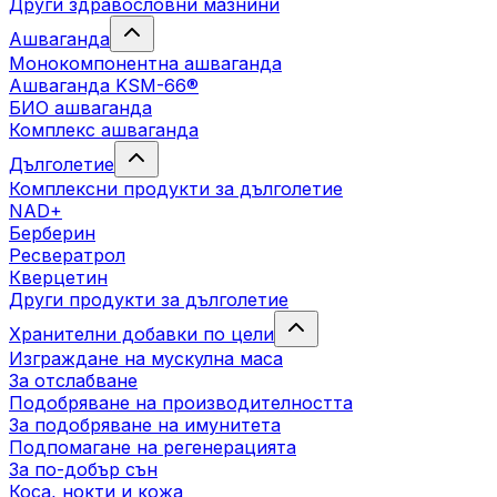
Други здравословни мазнини
Ашваганда
Монокомпонентна ашваганда
Ашваганда KSM-66®
БИО ашваганда
Комплекс ашваганда
Дълголетие
Комплексни продукти за дълголетие
NAD+
Берберин
Ресвератрол
Кверцетин
Други продукти за дълголетие
Хранителни добавки по цели
Изграждане на мускулна маса
За отслабване
Подобряване на производителността
За подобряване на имунитета
Подпомагане на регенерацията
За по-добър сън
Коса, нокти и кожа