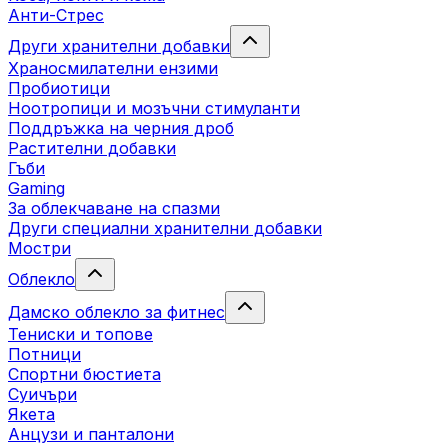
Анти-Стрес
Други хранителни добавки
Храносмилателни ензими
Пробиотици
Ноотропици и мозъчни стимуланти
Поддръжка на черния дроб
Растителни добавки
Гъби
Gaming
За облекчаване на спазми
Други специални хранителни добавки
Мостри
Облекло
Дамско облекло за фитнес
Тениски и топове
Потници
Спортни бюстиета
Суичъри
Якета
Aнцузи и панталони