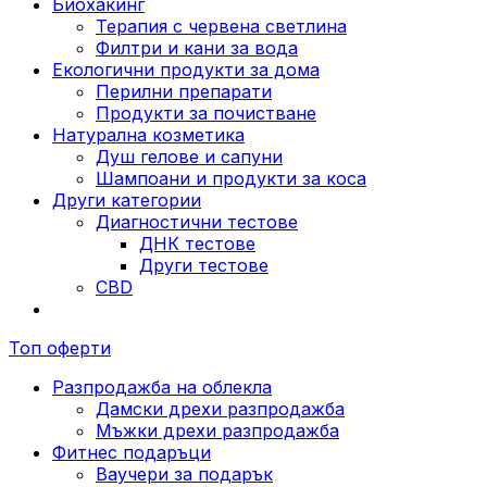
Биохакинг
Терапия с червена светлина
Филтри и кани за вода
Екологични продукти за дома
Перилни препарати
Продукти за почистване
Натурална козметика
Душ гелове и сапуни
Шампоани и продукти за коса
Други категории
Диагностични тестове
ДНК тестове
Други тестове
CBD
Топ оферти
Разпродажба на облекла
Дамски дрехи разпродажба
Мъжки дрехи разпродажба
Фитнес подаръци
Ваучери за подарък