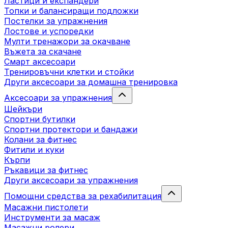
Ластици и експандери
Топки и балансиращи подложки
Постелки за упражнения
Лостове и успоредки
Мулти тренажори за окачване
Въжета за скачане
Смарт аксесоари
Тренировъчни клетки и стойки
Други аксесоари за домашна тренировка
Аксесоари за упражнения
Шейкъри
Спортни бутилки
Спортни протектори и бандажи
Колани за фитнес
Фитили и куки
Кърпи
Ръкавици за фитнес
Други аксесоари за упражнения
Помощни средства за рехабилитация
Масажни пистолети
Инструменти за масаж
Масажни ролери