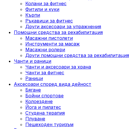
Колани за фитнес
Фитили и куки
Кърпи
Ръкавици за фитнес
Други аксесоари за упражнения
Помощни средства за рехабилитация
Масажни пистолети
Инструменти за масаж
Масажни ролери
Други помощни средства за рехабилитация
Чанти и раници
Чанти и аксесоари за храна
Чанти за фитнес
Раници
Аксесоари според вида дейност
Бягане
Бойни спортове
Колоездене
Йога и пилатес
Студена терапия
Плуване
Пешеходен туризъм