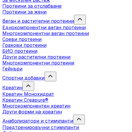
За мускулен растеж
Протеини за отслабване
Протеини за жени
Веган и растителни протеини
Еднокомпонентни веган протеини
Многокомпонентни веган протеини
Соеви протеини
Грахови протеини
БИО протеини
Други растителни протеини
Многокомпонентни протеини
Гейнъри
Спортни добавки
Креатин
Креатин Монохидрат
Креатин Creapure®
Многокомпонентен креатин
Други форми на креатин
Анаболизатори и стимуланти
Предтренировъчни стимуланти