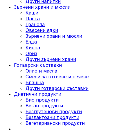
Други напитки
Зърнени храни и мюсли
Каши
Паста
Гранола
Овесени ядки
Зърнени храни и мюсли
Елда
Киноа
Ориз
Други зърнени храни
Готварски съставки
Олио и масла
Смеси за готвене и печене
Брашна
Други готварски съставки
Диетични продукти
Био продукти
Веган продукти
Безглутенови продукти
Безлактозни продукти
Вегетариански продукти