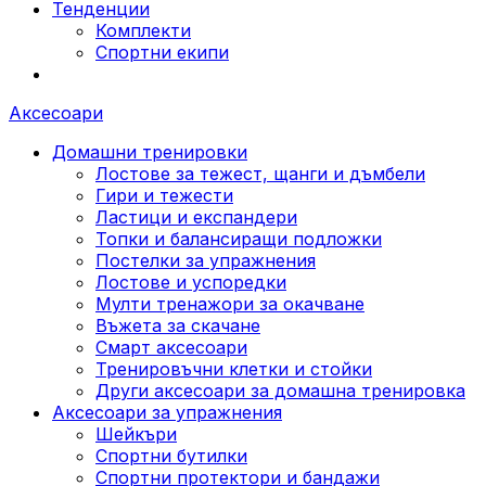
Тенденции
Комплекти
Спортни екипи
Аксесоари
Домашни тренировки
Лостове за тежест, щанги и дъмбели
Гири и тежести
Ластици и експандери
Топки и балансиращи подложки
Постелки за упражнения
Лостове и успоредки
Мулти тренажори за окачване
Въжета за скачане
Смарт аксесоари
Тренировъчни клетки и стойки
Други аксесоари за домашна тренировка
Аксесоари за упражнения
Шейкъри
Спортни бутилки
Спортни протектори и бандажи