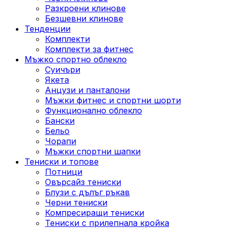
Разкроени клинове
Безшевни клинове
Тенденции
Комплекти
Комплекти за фитнес
Мъжко спортно облекло
Суичъри
Якета
Aнцузи и панталони
Mъжки фитнес и спортни шорти
Функционално облекло
Бански
Бельо
Чорапи
Mъжки спортни шапки
Тениски и топове
Потници
Овърсайз тениски
Блузи с дълъг ръкав
Черни тениски
Компресиращи тениски
Тениски с прилепнала кройка