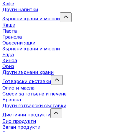
Кафе
Други напитки
Зърнени храни и мюсли
Каши
Паста
Гранола
Овесени ядки
Зърнени храни и мюсли
Елда
Киноа
Ориз
Други зърнени храни
Готварски съставки
Олио и масла
Смеси за готвене и печене
Брашна
Други готварски съставки
Диетични продукти
Био продукти
Веган продукти