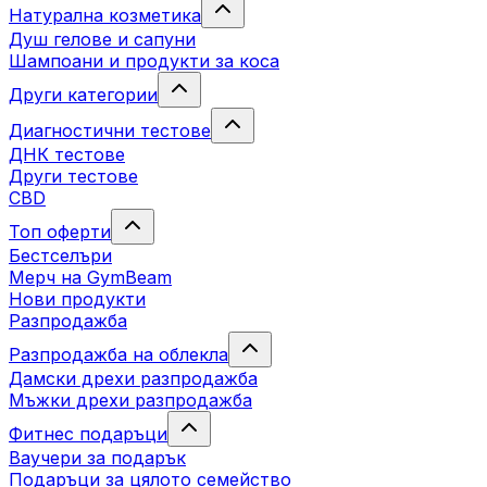
Натурална козметика
Душ гелове и сапуни
Шампоани и продукти за коса
Други категории
Диагностични тестове
ДНК тестове
Други тестове
CBD
Топ оферти
Бестселъри
Мерч на GymBeam
Нови продукти
Разпродажба
Разпродажба на облекла
Дамски дрехи разпродажба
Мъжки дрехи разпродажба
Фитнес подаръци
Ваучери за подарък
Подаръци за цялото семейство