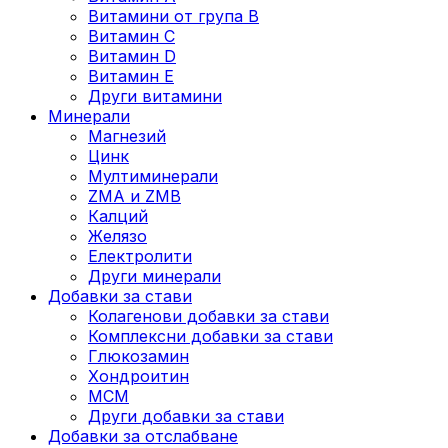
Витамини от група B
Витамин C
Витамин D
Витамин E
Други витамини
Минерали
Магнезий
Цинк
Мултиминерали
ZMA и ZMB
Калций
Желязо
Електролити
Други минерали
Добавки за стави
Колагенови добавки за стави
Комплексни добавки за стави
Глюкозамин
Хондроитин
МСМ
Други добавки за стави
Добавки за отслабване