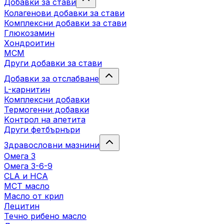
Добавки за стави
Колагенови добавки за стави
Комплексни добавки за стави
Глюкозамин
Хондроитин
МСМ
Други добавки за стави
Добавки за отслабване
L-карнитин
Комплексни добавки
Термогенни добавки
Kонтрол на апетита
Други фетбърнъри
Здравословни мазнини
Омега 3
Омега 3-6-9
CLA и HCA
МСТ масло
Масло от крил
Лецитин
Течно рибено масло