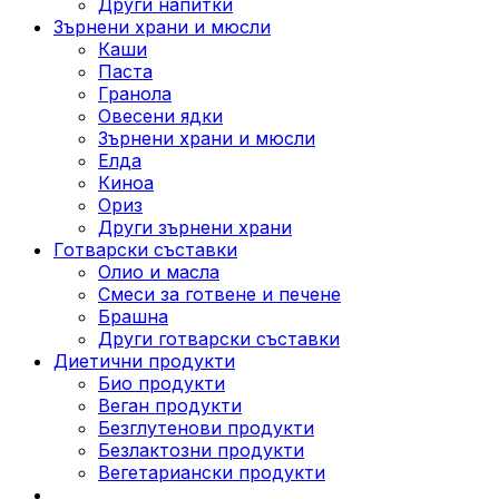
Други напитки
Зърнени храни и мюсли
Каши
Паста
Гранола
Овесени ядки
Зърнени храни и мюсли
Елда
Киноа
Ориз
Други зърнени храни
Готварски съставки
Олио и масла
Смеси за готвене и печене
Брашна
Други готварски съставки
Диетични продукти
Био продукти
Веган продукти
Безглутенови продукти
Безлактозни продукти
Вегетариански продукти