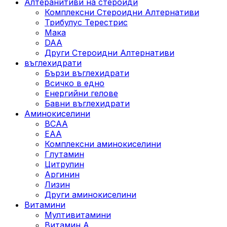
Алтеранитиви на стероиди
Комплексни Стероидни Алтернативи
Трибулус Терестрис
Maка
DAA
Други Стероидни Алтернативи
въглехидрати
Бързи въглехидрати
Всичко в едно
Енергийни гелове
Бавни въглехидрати
Аминокиселини
BCAA
EAA
Комплексни аминокиселини
Глутамин
Цитрулин
Аргинин
Лизин
Други аминокиселини
Витамини
Мултивитамини
Витамин А