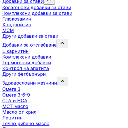
Добавки за стави
Колагенови добавки за стави
Комплексни добавки за стави
Глюкозамин
Хондроитин
МСМ
Други добавки за стави
Добавки за отслабване
L-карнитин
Комплексни добавки
Термогенни добавки
Kонтрол на апетита
Други фетбърнъри
Здравословни мазнини
Омега 3
Омега 3-6-9
CLA и HCA
МСТ масло
Масло от крил
Лецитин
Течно рибено масло