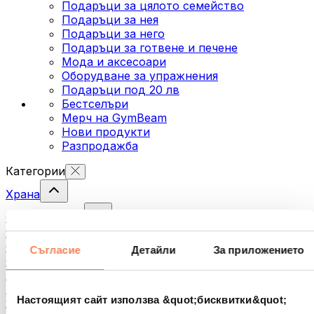
Подаръци за цялото семейство
Подаръци за нея
Подаръци за него
Подаръци за готвене и печене
Мода и аксесоари
Оборудване за упражнения
Подаръци под 20 лв
Бестселъри
Мерч на GymBeam
Нови продукти
Разпродажба
Категории
Храна
Фитнес храна
Ядки
Семена
Съгласие
Детайли
За приложението
Спредове и кремове за мазане
Риба
Готови храни
Настоящият сайт използва &quot;бисквитки&quot;
Яйца