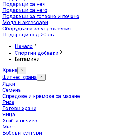
Подаръци за нея
Подаръци за него
Подаръци за готвене и печене
Мода и аксесоари
Оборудване за упражнения
Подаръци под 20 лв
Начало
Спортни добавки
Витамини
Храна
Фитнес храна
Ядки
Семена
Спредове и кремове за мазане
Риба
Готови храни
Яйца
Хляб и печива
Месо
Бобови култури