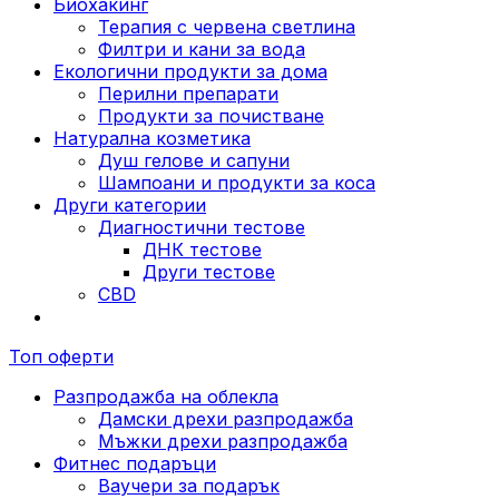
Биохакинг
Терапия с червена светлина
Филтри и кани за вода
Екологични продукти за дома
Перилни препарати
Продукти за почистване
Натурална козметика
Душ гелове и сапуни
Шампоани и продукти за коса
Други категории
Диагностични тестове
ДНК тестове
Други тестове
CBD
Топ оферти
Разпродажба на облекла
Дамски дрехи разпродажба
Мъжки дрехи разпродажба
Фитнес подаръци
Ваучери за подарък