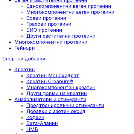
Еднокомпонентни веган протеини
Многокомпонентни веган протеини
Соеви протеини
Грахови протеини
БИО протеини
Други растителни протеини
Многокомпонентни протеини
Гейнъри
Спортни добавки
Креатин
Креатин Монохидрат
Креатин Creapure®
Многокомпонентен креатин
Други форми на креатин
Анаболизатори и стимуланти
Предтренировъчни стимуланти
Добавки с азотен оксид
Кофеин
Бета-Аланин
HMB