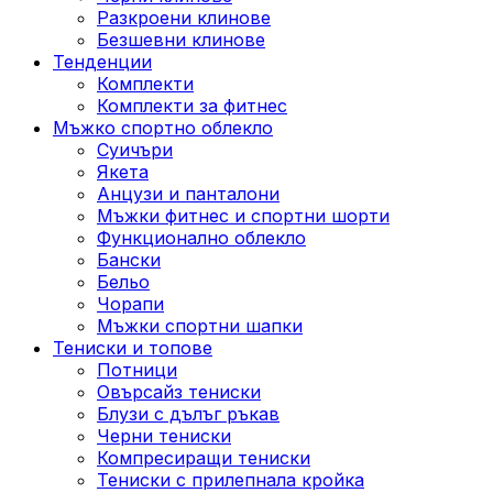
Разкроени клинове
Безшевни клинове
Тенденции
Комплекти
Комплекти за фитнес
Мъжко спортно облекло
Суичъри
Якета
Aнцузи и панталони
Mъжки фитнес и спортни шорти
Функционално облекло
Бански
Бельо
Чорапи
Mъжки спортни шапки
Тениски и топове
Потници
Овърсайз тениски
Блузи с дълъг ръкав
Черни тениски
Компресиращи тениски
Тениски с прилепнала кройка