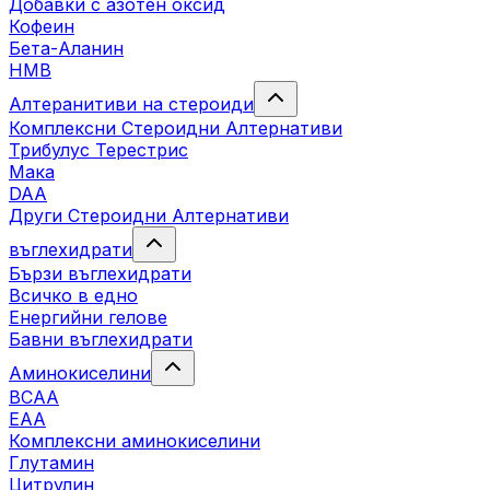
Добавки с азотен оксид
Кофеин
Бета-Аланин
HMB
Алтеранитиви на стероиди
Комплексни Стероидни Алтернативи
Трибулус Терестрис
Maка
DAA
Други Стероидни Алтернативи
въглехидрати
Бързи въглехидрати
Всичко в едно
Енергийни гелове
Бавни въглехидрати
Аминокиселини
BCAA
EAA
Комплексни аминокиселини
Глутамин
Цитрулин