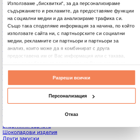
Хляб и печива
Използваме „бисквитки“, за да персонализираме
Месо
съдържанието и рекламите, да предоставяме функции
Бобови култури
на социални медии и да анализираме трафика си.
Други
Също така споделяме информация за начина, по който
Ядкови масла
използвате сайта ни, с партньорските си социални
100% Ядкови масла
медии, рекламните си партньори и партньори за
Сладки ядкови масла
анализ, които може да я комбинират с друга
Протеинови ядкови масла
предоставена им от Вас информация или с такава,
Суперхрани
която са събрали от ползването от Ваша страна на
Зелени суперхрани
услугите им.
Фибри
Разреши всички
Други суперхрани
3акуски
Протеинови бaрове
Персонализация
Сушено месо
Сушени плодове
Протеинови бисквитки
Отказ
Протеинови чипсове и крекери
Енергийни барчета
Шоколадови изделия
Други закуски