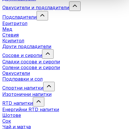
Овкусители и подсладители
Подсладители
Еритритол
Мед
Стевия
Ксилитол
Други подсладители
Сосове и сиропи
Сладки сосове и сиропи
Солени сосове и сиропи
Овкусители
Подправки и сол
Спортни напитки
Изотонични напитки
RTD напитки
Енергийни RTD напитки
Шотове
Сок
Чай и матча