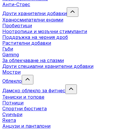
Анти-Стрес
Други хранителни добавки
Храносмилателни ензими
Пробиотици
Ноотропици и мозъчни стимуланти
Поддръжка на черния дроб
Растителни добавки
Гъби
Gaming
За облекчаване на спазми
Други специални хранителни добавки
Мостри
Облекло
Дамско облекло за фитнес
Тениски и топове
Потници
Спортни бюстиета
Суичъри
Якета
Aнцузи и панталони