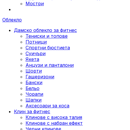
Мостри
Облекло
Дамско облекло за фитнес
Тениски и топове
Потници
Спортни бюстиета
Суичъри
Якета
Aнцузи и панталони
Шорти
Гащеризони
Бански
Бельо
Чорапи
Шапки
Аксесоари за коса
Клин за фитнес
Клинове с висока талия
Клинове с набран ефект
Черни клинове