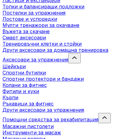
Ластици и експандери
Топки и балансиращи подложки
Постелки за упражнения
Лостове и успоредки
Мулти тренажори за окачване
Въжета за скачане
Смарт аксесоари
Тренировъчни клетки и стойки
Други аксесоари за домашна тренировка
Аксесоари за упражнения
Шейкъри
Спортни бутилки
Спортни протектори и бандажи
Колани за фитнес
Фитили и куки
Кърпи
Ръкавици за фитнес
Други аксесоари за упражнения
Помощни средства за рехабилитация
Масажни пистолети
Инструменти за масаж
Масажни ролери