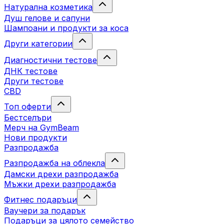
Натурална козметика
Душ гелове и сапуни
Шампоани и продукти за коса
Други категории
Диагностични тестове
ДНК тестове
Други тестове
CBD
Топ оферти
Бестселъри
Мерч на GymBeam
Нови продукти
Разпродажба
Разпродажба на облекла
Дамски дрехи разпродажба
Мъжки дрехи разпродажба
Фитнес подаръци
Ваучери за подарък
Подаръци за цялото семейство