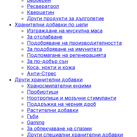
Ресвератрол
Кверцетин
Други продукти за дълголетие
Хранителни добавки по цели
Изграждане на мускулна маса
За отслабване
Подобряване на производителността
За подобряване на имунитета
Подпомагане на регенерацията
За по-добър сън
Коса, нокти и кожа
Анти-Стрес
Други хранителни добавки
Храносмилателни ензими
Пробиотици
Ноотропици и мозъчни стимуланти
Поддръжка на черния дроб
Растителни добавки
Гъби
Gaming
За облекчаване на спазми
Други специални хранителни добавки