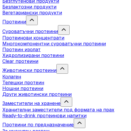
Безглутенови продукти
Безлактозни продукти
Вегетариански продукти
Протеини
Суроватъчни протеини
Протеинови концентрати
Многокомпонентни суроватъчни протеини
Протеин изолат
Хидролизирани протеини
Clear протеини
Животински протеини
Колаген
Телешки протеин
Нощни протеини
Други животински протеини
Заместители на хранене
Хранителни заместители под формата на прах
Ready-to-drink протеинови напитки
Протеини по предназначение