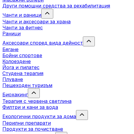
Други помощни средства за рехабилитация
Чанти и раници
Чанти и аксесоари за храна
Чанти за фитнес
Раници
Аксесоари според вида дейност
Бягане
Бойни спортове
Колоездене
Йога и пилатес
Студена терапия
Плуване
Пешеходен туризъм
Биохакинг
Терапия с червена светлина
Филтри и кани за вода
Екологични продукти за дома
Перилни препарати
Продукти за почистване