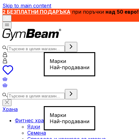
Skip to main content
2 БЕЗПЛАТНИ ПОДАРЪКА
при поръчки
над 50 евро!
Марки
Най-продавани
Храна
Марки
Фитнес храна
Най-продавани
Ядки
Семена
Спредове и кремове за мазане