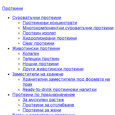
Протеини
Суроватъчни протеини
Протеинови концентрати
Многокомпонентни суроватъчни протеини
Протеин изолат
Хидролизирани протеини
Clear протеини
Животински протеини
Колаген
Телешки протеин
Нощни протеини
Други животински протеини
Заместители на хранене
Хранителни заместители под формата на
прах
Ready-to-drink протеинови напитки
Протеини по предназначение
За мускулен растеж
Протеини за отслабване
Протеини за жени
Веган и растителни протеини