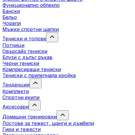
Функционално облекло
Бански
Бельо
Чорапи
Mъжки спортни шапки
Тениски и топове
Потници
Овърсайз тениски
Блузи с дълъг ръкав
Черни тениски
Компресиращи тениски
Тениски с прилепнала кройка
Тенденции
Комплекти
Спортни екипи
Аксесоари
Домашни тренировки
Лостове за тежест, щанги и дъмбели
Гири и тежести