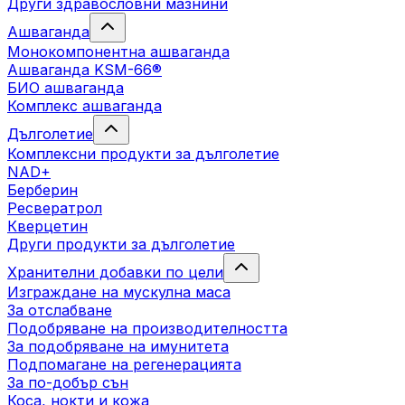
Други здравословни мазнини
Ашваганда
Монокомпонентна ашваганда
Ашваганда KSM-66®
БИО ашваганда
Комплекс ашваганда
Дълголетие
Комплексни продукти за дълголетие
NAD+
Берберин
Ресвератрол
Кверцетин
Други продукти за дълголетие
Хранителни добавки по цели
Изграждане на мускулна маса
За отслабване
Подобряване на производителността
За подобряване на имунитета
Подпомагане на регенерацията
За по-добър сън
Коса, нокти и кожа