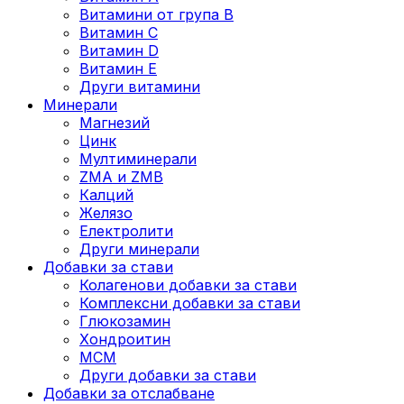
Витамини от група B
Витамин C
Витамин D
Витамин E
Други витамини
Минерали
Магнезий
Цинк
Мултиминерали
ZMA и ZMB
Калций
Желязо
Електролити
Други минерали
Добавки за стави
Колагенови добавки за стави
Комплексни добавки за стави
Глюкозамин
Хондроитин
МСМ
Други добавки за стави
Добавки за отслабване