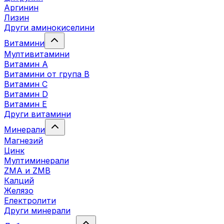
Аргинин
Лизин
Други аминокиселини
Витамини
Мултивитамини
Витамин А
Витамини от група B
Витамин C
Витамин D
Витамин E
Други витамини
Минерали
Магнезий
Цинк
Мултиминерали
ZMA и ZMB
Калций
Желязо
Електролити
Други минерали