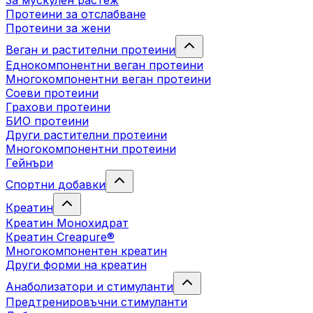
За мускулен растеж
Протеини за отслабване
Протеини за жени
Веган и растителни протеини
Еднокомпонентни веган протеини
Многокомпонентни веган протеини
Соеви протеини
Грахови протеини
БИО протеини
Други растителни протеини
Многокомпонентни протеини
Гейнъри
Спортни добавки
Креатин
Креатин Монохидрат
Креатин Creapure®
Многокомпонентен креатин
Други форми на креатин
Анаболизатори и стимуланти
Предтренировъчни стимуланти