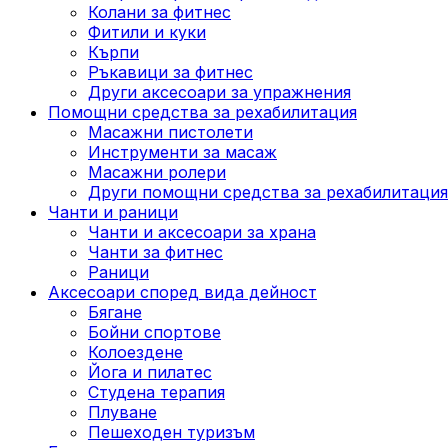
Колани за фитнес
Фитили и куки
Кърпи
Ръкавици за фитнес
Други аксесоари за упражнения
Помощни средства за рехабилитация
Масажни пистолети
Инструменти за масаж
Масажни ролери
Други помощни средства за рехабилитация
Чанти и раници
Чанти и аксесоари за храна
Чанти за фитнес
Раници
Аксесоари според вида дейност
Бягане
Бойни спортове
Колоездене
Йога и пилатес
Студена терапия
Плуване
Пешеходен туризъм