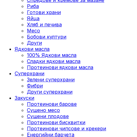
Риба
Готови храни
Яйца
Хляб и печива
Месо
Бобови култури
Други
Ядкови масла
100% Ядкови масла
Сладки ядкови масла
Протеинови ядкови масла
Суперхрани
Зелени суперхрани
Фибри
Други суперхрани
3акуски
Протеинови бaрове
Сушено месо
Сушени плодове
Протеинови бисквитки
Протеинови чипсове и крекери
Енергийни барчета