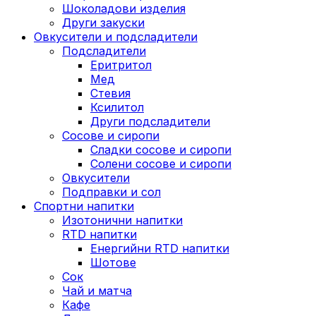
Шоколадови изделия
Други закуски
Овкусители и подсладители
Подсладители
Еритритол
Мед
Стевия
Ксилитол
Други подсладители
Сосове и сиропи
Сладки сосове и сиропи
Солени сосове и сиропи
Овкусители
Подправки и сол
Спортни напитки
Изотонични напитки
RTD напитки
Енергийни RTD напитки
Шотове
Сок
Чай и матча
Кафе