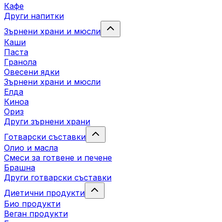
Кафе
Други напитки
Зърнени храни и мюсли
Каши
Паста
Гранола
Овесени ядки
Зърнени храни и мюсли
Елда
Киноа
Ориз
Други зърнени храни
Готварски съставки
Олио и масла
Смеси за готвене и печене
Брашна
Други готварски съставки
Диетични продукти
Био продукти
Веган продукти