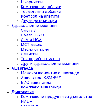
L-карнитин
Комплексни добавки
Термогенни добавки
Kонтрол на апетита
Други фетбърнъри
Здравословни мазнини
Омега 3
Омега 3-6-9
CLA и HCA
МСТ масло
Масло от крил
Лецитин
Течно рибено масло
Други здравословни мазнини
Ашваганда
Монокомпонентна ашваганда
Ашваганда KSM-66®
БИО ашваганда
Комплекс ашваганда
Дълголетие
Комплексни продукти за дълголетие
NAD+
Берберин