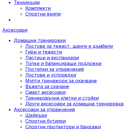
Тенденции
Комплекти
Спортни екипи
Аксесоари
Домашни тренировки
Лостове за тежест, щанги и дъмбели
Гири и тежести
Ластици и експандери
Топки и балансиращи подложки
Постелки за упражнения
Лостове и успоредки
Мулти тренажори за окачване
Въжета за скачане
Смарт аксесоари
Тренировъчни клетки и стойки
Други аксесоари за домашна тренировка
Аксесоари за упражнения
Шейкъри
Спортни бутилки
Спортни протектори и бандажи