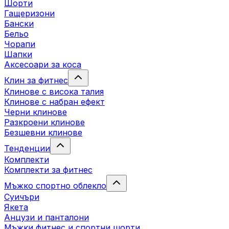
Шорти
Гащеризони
Бански
Бельо
Чорапи
Шапки
Аксесоари за коса
Клин за фитнес
Клинове с висока талия
Клинове с набран ефект
Черни клинове
Разкроени клинове
Безшевни клинове
Тенденции
Комплекти
Комплекти за фитнес
Мъжко спортно облекло
Суичъри
Якета
Aнцузи и панталони
Mъжки фитнес и спортни шорти