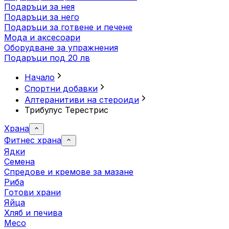
Подаръци за нея
Подаръци за него
Подаръци за готвене и печене
Мода и аксесоари
Оборудване за упражнения
Подаръци под 20 лв
Начало
Спортни добавки
Алтеранитиви на стероиди
Трибулус Терестрис
Храна
Фитнес храна
Ядки
Семена
Спредове и кремове за мазане
Риба
Готови храни
Яйца
Хляб и печива
Месо