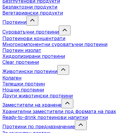
Безглутенови продукти
Безлактозни продукти
Вегетариански продукти
Протеини
Суроватъчни протеини
Протеинови концентрати
Многокомпонентни суроватъчни протеини
Протеин изолат
Хидролизирани протеини
Clear протеини
Животински протеини
Колаген
Телешки протеин
Нощни протеини
Други животински протеини
Заместители на хранене
Хранителни заместители под формата на прах
Ready-to-drink протеинови напитки
Протеини по предназначение