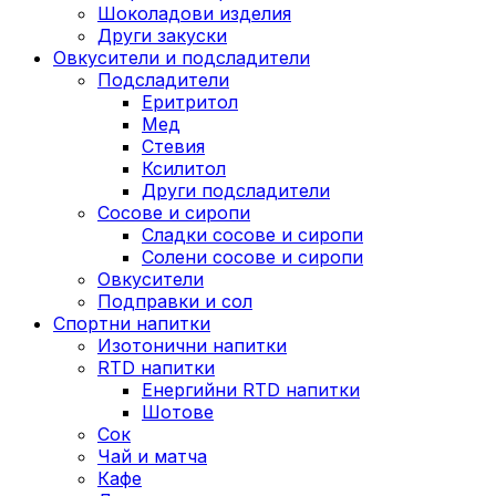
Шоколадови изделия
Други закуски
Овкусители и подсладители
Подсладители
Еритритол
Мед
Стевия
Ксилитол
Други подсладители
Сосове и сиропи
Сладки сосове и сиропи
Солени сосове и сиропи
Овкусители
Подправки и сол
Спортни напитки
Изотонични напитки
RTD напитки
Енергийни RTD напитки
Шотове
Сок
Чай и матча
Кафе