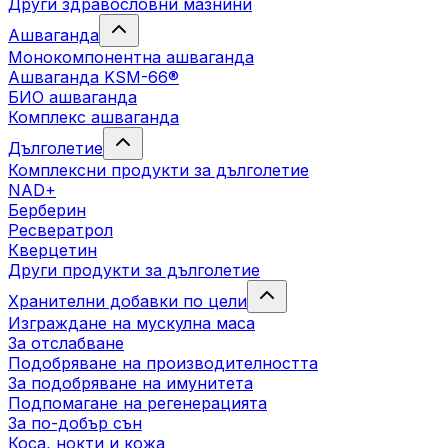
Други здравословни мазнини
Ашваганда
Монокомпонентна ашваганда
Ашваганда KSM-66®
БИО ашваганда
Комплекс ашваганда
Дълголетие
Комплексни продукти за дълголетие
NAD+
Берберин
Ресвератрол
Кверцетин
Други продукти за дълголетие
Хранителни добавки по цели
Изграждане на мускулна маса
За отслабване
Подобряване на производителността
За подобряване на имунитета
Подпомагане на регенерацията
За по-добър сън
Коса, нокти и кожа