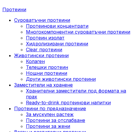
Протеини
Суроватъчни протеини
Протеинови концентрати
Многокомпонентни суроватъчни протеини
Протеин изолат
Хидролизирани протеини
Clear протеини
Животински протеини
Колаген
Телешки протеин
Нощни протеини
Други животински протеини
Заместители на хранене
Хранителни заместители под формата на
прах
Ready-to-drink протеинови напитки
Протеини по предназначение
За мускулен растеж
Протеини за отслабване
Протеини за жени
Веган и растителни протеини