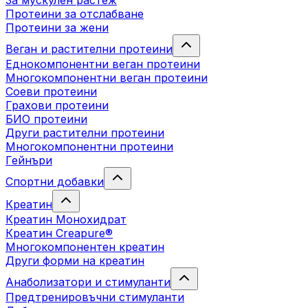
За мускулен растеж
Протеини за отслабване
Протеини за жени
Веган и растителни протеини
Еднокомпонентни веган протеини
Многокомпонентни веган протеини
Соеви протеини
Грахови протеини
БИО протеини
Други растителни протеини
Многокомпонентни протеини
Гейнъри
Спортни добавки
Креатин
Креатин Монохидрат
Креатин Creapure®
Многокомпонентен креатин
Други форми на креатин
Анаболизатори и стимуланти
Предтренировъчни стимуланти