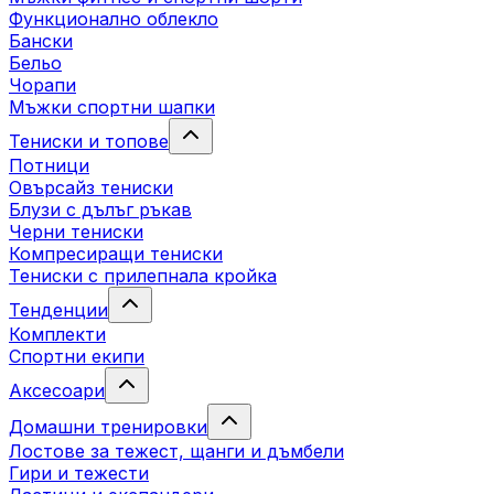
Функционално облекло
Бански
Бельо
Чорапи
Mъжки спортни шапки
Тениски и топове
Потници
Овърсайз тениски
Блузи с дълъг ръкав
Черни тениски
Компресиращи тениски
Тениски с прилепнала кройка
Тенденции
Комплекти
Спортни екипи
Аксесоари
Домашни тренировки
Лостове за тежест, щанги и дъмбели
Гири и тежести