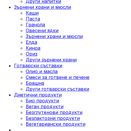
Други напитки
Зърнени храни и мюсли
Каши
Паста
Гранола
Овесени ядки
Зърнени храни и мюсли
Елда
Киноа
Ориз
Други зърнени храни
Готварски съставки
Олио и масла
Смеси за готвене и печене
Брашна
Други готварски съставки
Диетични продукти
Био продукти
Веган продукти
Безглутенови продукти
Безлактозни продукти
Вегетариански продукти