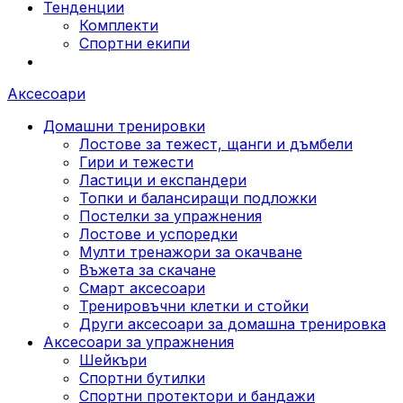
Тенденции
Комплекти
Спортни екипи
Аксесоари
Домашни тренировки
Лостове за тежест, щанги и дъмбели
Гири и тежести
Ластици и експандери
Топки и балансиращи подложки
Постелки за упражнения
Лостове и успоредки
Мулти тренажори за окачване
Въжета за скачане
Смарт аксесоари
Тренировъчни клетки и стойки
Други аксесоари за домашна тренировка
Аксесоари за упражнения
Шейкъри
Спортни бутилки
Спортни протектори и бандажи