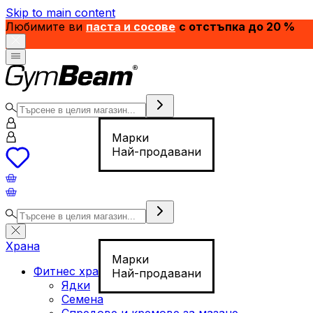
Skip to main content
Любимите ви
паста и сосове
с отстъпка до 20 %
Марки
Най-продавани
Храна
Марки
Фитнес храна
Най-продавани
Ядки
Семена
Спредове и кремове за мазане