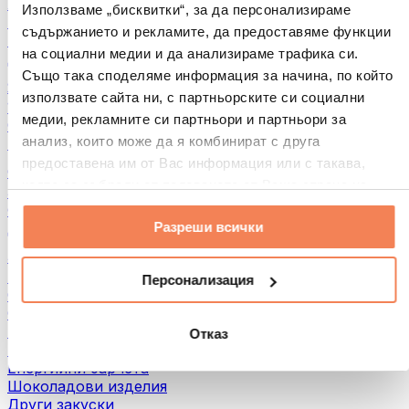
Хляб и печива
Използваме „бисквитки“, за да персонализираме
Месо
съдържанието и рекламите, да предоставяме функции
Бобови култури
на социални медии и да анализираме трафика си.
Други
Също така споделяме информация за начина, по който
Ядкови масла
използвате сайта ни, с партньорските си социални
100% Ядкови масла
медии, рекламните си партньори и партньори за
Сладки ядкови масла
анализ, които може да я комбинират с друга
Протеинови ядкови масла
предоставена им от Вас информация или с такава,
Суперхрани
която са събрали от ползването от Ваша страна на
Зелени суперхрани
услугите им.
Фибри
Разреши всички
Други суперхрани
3акуски
Протеинови бaрове
Персонализация
Сушено месо
Сушени плодове
Протеинови бисквитки
Отказ
Протеинови чипсове и крекери
Енергийни барчета
Шоколадови изделия
Други закуски