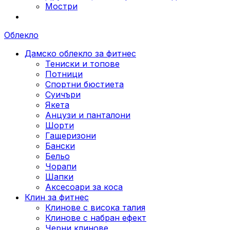
Мостри
Облекло
Дамско облекло за фитнес
Тениски и топове
Потници
Спортни бюстиета
Суичъри
Якета
Aнцузи и панталони
Шорти
Гащеризони
Бански
Бельо
Чорапи
Шапки
Аксесоари за коса
Клин за фитнес
Клинове с висока талия
Клинове с набран ефект
Черни клинове