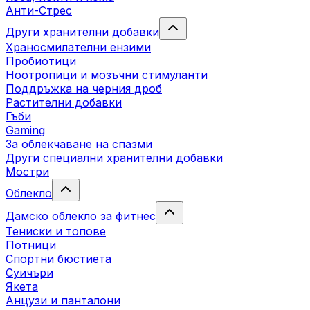
Анти-Стрес
Други хранителни добавки
Храносмилателни ензими
Пробиотици
Ноотропици и мозъчни стимуланти
Поддръжка на черния дроб
Растителни добавки
Гъби
Gaming
За облекчаване на спазми
Други специални хранителни добавки
Мостри
Облекло
Дамско облекло за фитнес
Тениски и топове
Потници
Спортни бюстиета
Суичъри
Якета
Aнцузи и панталони