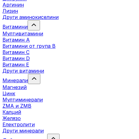
Аргинин
Лизин
Други аминокиселини
Витамини
Мултивитамини
Витамин А
Витамини от група B
Витамин C
Витамин D
Витамин E
Други витамини
Минерали
Магнезий
Цинк
Мултиминерали
ZMA и ZMB
Калций
Желязо
Електролити
Други минерали