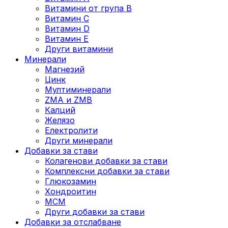
Витамини от група B
Витамин C
Витамин D
Витамин E
Други витамини
Минерали
Магнезий
Цинк
Мултиминерали
ZMA и ZMB
Калций
Желязо
Електролити
Други минерали
Добавки за стави
Колагенови добавки за стави
Комплексни добавки за стави
Глюкозамин
Хондроитин
МСМ
Други добавки за стави
Добавки за отслабване