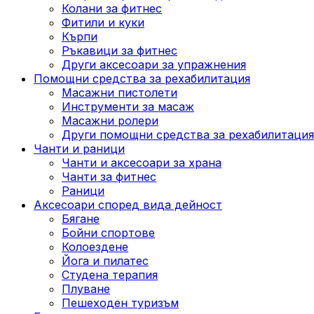
Колани за фитнес
Фитили и куки
Кърпи
Ръкавици за фитнес
Други аксесоари за упражнения
Помощни средства за рехабилитация
Масажни пистолети
Инструменти за масаж
Масажни ролери
Други помощни средства за рехабилитация
Чанти и раници
Чанти и аксесоари за храна
Чанти за фитнес
Раници
Аксесоари според вида дейност
Бягане
Бойни спортове
Колоездене
Йога и пилатес
Студена терапия
Плуване
Пешеходен туризъм