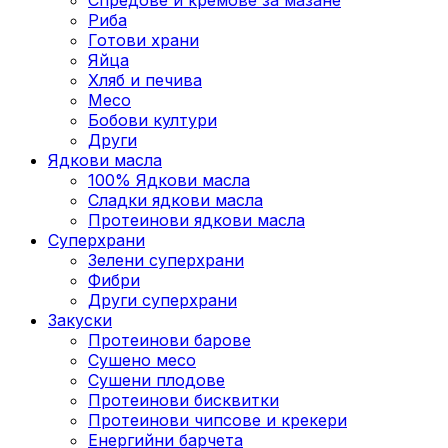
Риба
Готови храни
Яйца
Хляб и печива
Месо
Бобови култури
Други
Ядкови масла
100% Ядкови масла
Сладки ядкови масла
Протеинови ядкови масла
Суперхрани
Зелени суперхрани
Фибри
Други суперхрани
3акуски
Протеинови бaрове
Сушено месо
Сушени плодове
Протеинови бисквитки
Протеинови чипсове и крекери
Енергийни барчета