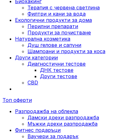
Биохакинг
Терапия с червена светлина
Филтри и кани за вода
Екологични продукти за дома
Перилни препарати
Продукти за почистване
Натурална козметика
Душ гелове и сапуни
Шампоани и продукти за коса
Други категории
Диагностични тестове
ДНК тестове
Други тестове
CBD
Топ оферти
Разпродажба на облекла
Дамски дрехи разпродажба
Мъжки дрехи разпродажба
Фитнес подаръци
Ваучери за подарък