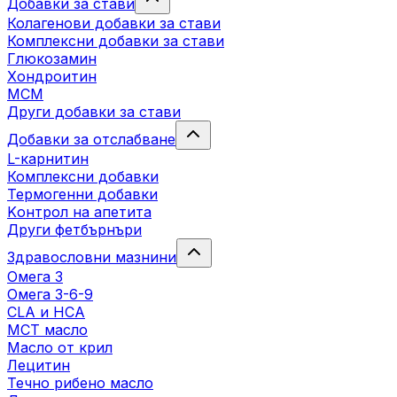
Добавки за стави
Колагенови добавки за стави
Комплексни добавки за стави
Глюкозамин
Хондроитин
МСМ
Други добавки за стави
Добавки за отслабване
L-карнитин
Комплексни добавки
Термогенни добавки
Kонтрол на апетита
Други фетбърнъри
Здравословни мазнини
Омега 3
Омега 3-6-9
CLA и HCA
МСТ масло
Масло от крил
Лецитин
Течно рибено масло