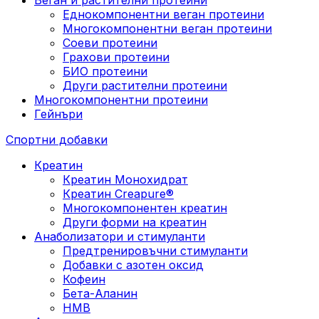
Еднокомпонентни веган протеини
Многокомпонентни веган протеини
Соеви протеини
Грахови протеини
БИО протеини
Други растителни протеини
Многокомпонентни протеини
Гейнъри
Спортни добавки
Креатин
Креатин Монохидрат
Креатин Creapure®
Многокомпонентен креатин
Други форми на креатин
Анаболизатори и стимуланти
Предтренировъчни стимуланти
Добавки с азотен оксид
Кофеин
Бета-Аланин
HMB