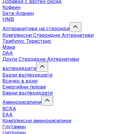
Добавки с азотен оксид
Кофеин
Бета-Аланин
HMB
Алтеранитиви на стероиди
Комплексни Стероидни Алтернативи
Трибулус Терестрис
Maка
DAA
Други Стероидни Алтернативи
въглехидрати
Бързи въглехидрати
Всичко в едно
Енергийни гелове
Бавни въглехидрати
Аминокиселини
BCAA
EAA
Комплексни аминокиселини
Глутамин
Цитрулин