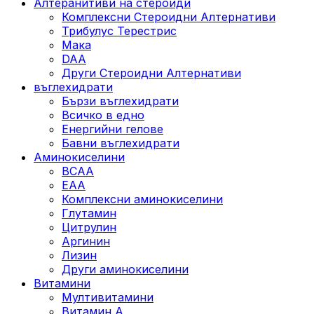
Алтеранитиви на стероиди
Комплексни Стероидни Алтернативи
Трибулус Терестрис
Maка
DAA
Други Стероидни Алтернативи
въглехидрати
Бързи въглехидрати
Всичко в едно
Енергийни гелове
Бавни въглехидрати
Аминокиселини
BCAA
EAA
Комплексни аминокиселини
Глутамин
Цитрулин
Аргинин
Лизин
Други аминокиселини
Витамини
Мултивитамини
Витамин А