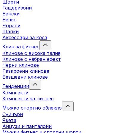
Шорти
Гащеризони
Бански
Бельо
Чорапи
Шапки
Аксесоари за коса
Клин за фитнес
Клинове с висока талия
Клинове с набран ефект
Черни клинове
Разкроени клинове
Безшевни клинове
Тенденции
Комплекти
Комплекти за фитнес
Мъжко спортно облекло
Суичъри
Якета
Aнцузи и панталони
Mъжки фитнес и спортни шорти