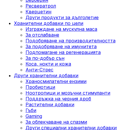
Ресвератрол
Кверцетин
Други продукти за дълголетие
Хранителни добавки по цели
Изграждане на мускулна маса
За отслабване
Подобряване на производителността
За подобряване на имунитета
Подпомагане на регенерацията
За по-добър сън
Коса, нокти и кожа
Анти-Стрес
Други хранителни добавки
Храносмилателни ензими
Пробиотици
Ноотропици и мозъчни стимуланти
Поддръжка на черния дроб
Растителни добавки
Гъби
Gaming
За облекчаване на спазми
Други специални хранителни добавки