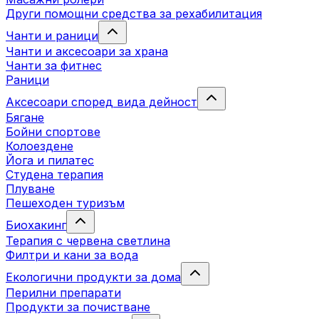
Други помощни средства за рехабилитация
Чанти и раници
Чанти и аксесоари за храна
Чанти за фитнес
Раници
Аксесоари според вида дейност
Бягане
Бойни спортове
Колоездене
Йога и пилатес
Студена терапия
Плуване
Пешеходен туризъм
Биохакинг
Терапия с червена светлина
Филтри и кани за вода
Екологични продукти за дома
Перилни препарати
Продукти за почистване