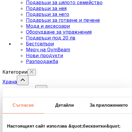
Подаръци за цялото семейство
Подаръци за нея
Подаръци за него
Подаръци за готвене и печене
Мода и аксесоари
Оборудване за упражнения
Подаръци под 20 лв
Бестселъри
Мерч на GymBeam
Нови продукти
Разпродажба
Категории
Храна
Фитнес храна
Ядки
Семена
Съгласие
Детайли
За приложението
Спредове и кремове за мазане
Риба
Готови храни
Настоящият сайт използва &quot;бисквитки&quot;
Яйца