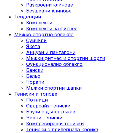
Разкроени клинове
Безшевни клинове
Тенденции
Комплекти
Комплекти за фитнес
Мъжко спортно облекло
Суичъри
Якета
Aнцузи и панталони
Mъжки фитнес и спортни шорти
Функционално облекло
Бански
Бельо
Чорапи
Mъжки спортни шапки
Тениски и топове
Потници
Овърсайз тениски
Блузи с дълъг ръкав
Черни тениски
Компресиращи тениски
Тениски с прилепнала кройка