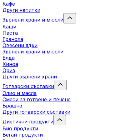
Кафе
Други напитки
Зърнени храни и мюсли
Каши
Паста
Гранола
Овесени ядки
Зърнени храни и мюсли
Елда
Киноа
Ориз
Други зърнени храни
Готварски съставки
Олио и масла
Смеси за готвене и печене
Брашна
Други готварски съставки
Диетични продукти
Био продукти
Веган продукти