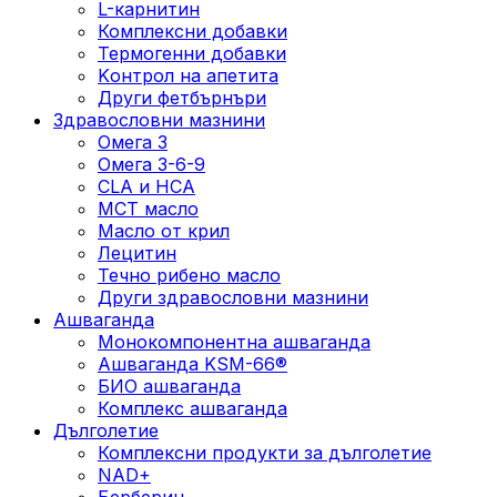
L-карнитин
Комплексни добавки
Термогенни добавки
Kонтрол на апетита
Други фетбърнъри
Здравословни мазнини
Омега 3
Омега 3-6-9
CLA и HCA
МСТ масло
Масло от крил
Лецитин
Течно рибено масло
Други здравословни мазнини
Ашваганда
Монокомпонентна ашваганда
Ашваганда KSM-66®
БИО ашваганда
Комплекс ашваганда
Дълголетие
Комплексни продукти за дълголетие
NAD+
Берберин