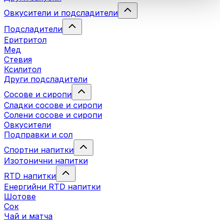
Овкусители и подсладители
Подсладители
Еритритол
Мед
Стевия
Ксилитол
Други подсладители
Сосове и сиропи
Сладки сосове и сиропи
Солени сосове и сиропи
Овкусители
Подправки и сол
Спортни напитки
Изотонични напитки
RTD напитки
Енергийни RTD напитки
Шотове
Сок
Чай и матча