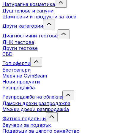
Натурална козметика
Душ гелове и сапуни
Шампоани и продукти за коса
Други категории
Диагностични тестове
ДНК тестове
Други тестове
CBD
Топ оферти
Бестселъри
Мерч на GymBeam
Нови продукти
Разпродажба
Разпродажба на облекла
Дамски дрехи разпродажба
Мъжки дрехи разпродажба
Фитнес подаръци
Ваучери за подарък
Подаръци за цялото семейство