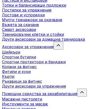
Ластици и експандери
Топки и балансиращи подложки
Постелки за упражнения
Лостове и успоредки
Мулти тренажори за окачване
Въжета за скачане
Смарт аксесоари
Тренировъчни клетки и стойки
Други аксесоари за домашна тренировка
Аксесоари за упражнения
Шейкъри
Спортни бутилки
Спортни протектори и бандажи
Колани за фитнес
Фитили и куки
Кърпи
Ръкавици за фитнес
Други аксесоари за упражнения
Помощни средства за рехабилитация
Масажни пистолети
Инструменти за масаж
Масажни ролери