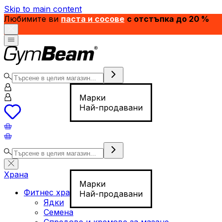
Skip to main content
Любимите ви
паста и сосове
с отстъпка до 20 %
Марки
Най-продавани
Храна
Марки
Фитнес храна
Най-продавани
Ядки
Семена
Спредове и кремове за мазане