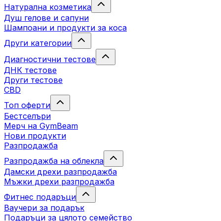
Натурална козметика
Душ гелове и сапуни
Шампоани и продукти за коса
Други категории
Диагностични тестове
ДНК тестове
Други тестове
CBD
Топ оферти
Бестселъри
Мерч на GymBeam
Нови продукти
Разпродажба
Разпродажба на облекла
Дамски дрехи разпродажба
Мъжки дрехи разпродажба
Фитнес подаръци
Ваучери за подарък
Подаръци за цялото семейство