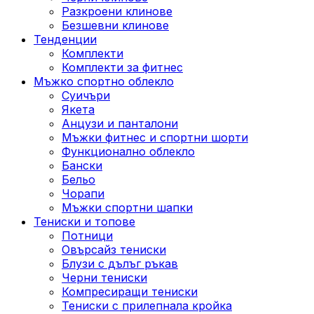
Разкроени клинове
Безшевни клинове
Тенденции
Комплекти
Комплекти за фитнес
Мъжко спортно облекло
Суичъри
Якета
Aнцузи и панталони
Mъжки фитнес и спортни шорти
Функционално облекло
Бански
Бельо
Чорапи
Mъжки спортни шапки
Тениски и топове
Потници
Овърсайз тениски
Блузи с дълъг ръкав
Черни тениски
Компресиращи тениски
Тениски с прилепнала кройка