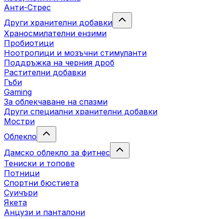
Анти-Стрес
Други хранителни добавки
Храносмилателни ензими
Пробиотици
Ноотропици и мозъчни стимуланти
Поддръжка на черния дроб
Растителни добавки
Гъби
Gaming
За облекчаване на спазми
Други специални хранителни добавки
Мостри
Облекло
Дамско облекло за фитнес
Тениски и топове
Потници
Спортни бюстиета
Суичъри
Якета
Aнцузи и панталони