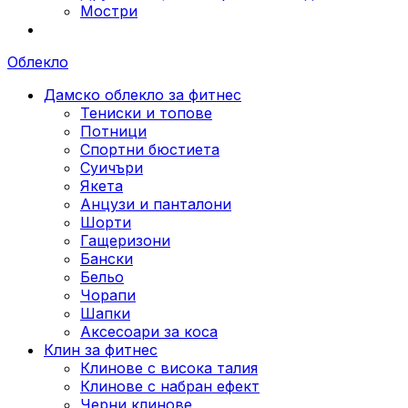
Мостри
Облекло
Дамско облекло за фитнес
Тениски и топове
Потници
Спортни бюстиета
Суичъри
Якета
Aнцузи и панталони
Шорти
Гащеризони
Бански
Бельо
Чорапи
Шапки
Аксесоари за коса
Клин за фитнес
Клинове с висока талия
Клинове с набран ефект
Черни клинове