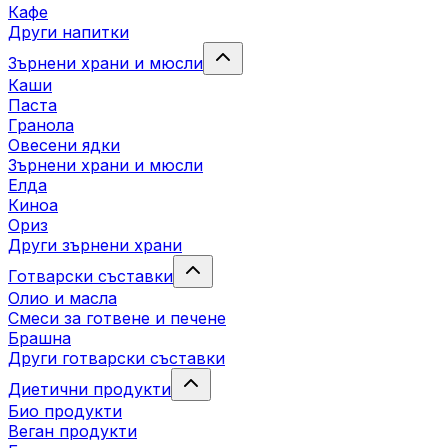
Кафе
Други напитки
Зърнени храни и мюсли
Каши
Паста
Гранола
Овесени ядки
Зърнени храни и мюсли
Елда
Киноа
Ориз
Други зърнени храни
Готварски съставки
Олио и масла
Смеси за готвене и печене
Брашна
Други готварски съставки
Диетични продукти
Био продукти
Веган продукти