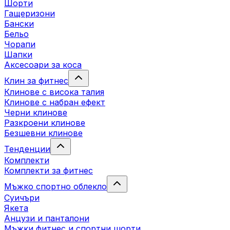
Шорти
Гащеризони
Бански
Бельо
Чорапи
Шапки
Аксесоари за коса
Клин за фитнес
Клинове с висока талия
Клинове с набран ефект
Черни клинове
Разкроени клинове
Безшевни клинове
Тенденции
Комплекти
Комплекти за фитнес
Мъжко спортно облекло
Суичъри
Якета
Aнцузи и панталони
Mъжки фитнес и спортни шорти