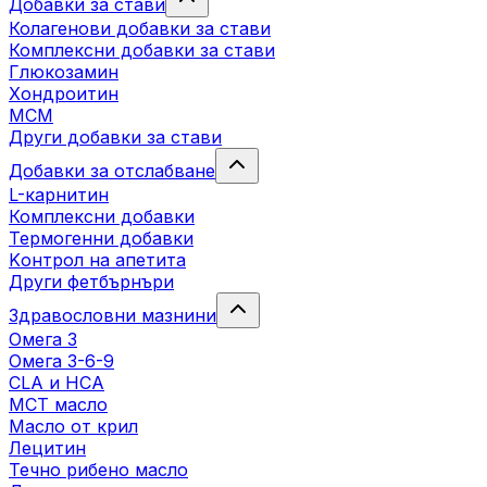
Добавки за стави
Колагенови добавки за стави
Комплексни добавки за стави
Глюкозамин
Хондроитин
МСМ
Други добавки за стави
Добавки за отслабване
L-карнитин
Комплексни добавки
Термогенни добавки
Kонтрол на апетита
Други фетбърнъри
Здравословни мазнини
Омега 3
Омега 3-6-9
CLA и HCA
МСТ масло
Масло от крил
Лецитин
Течно рибено масло