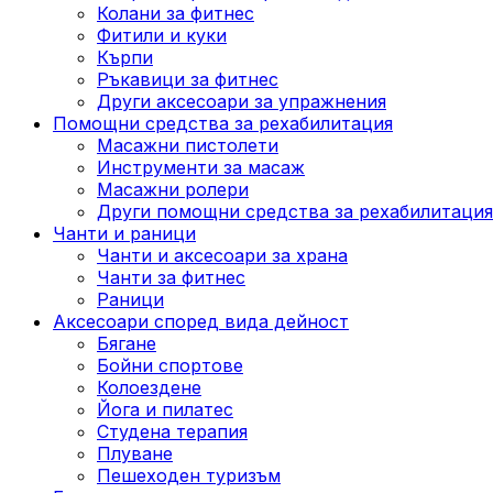
Колани за фитнес
Фитили и куки
Кърпи
Ръкавици за фитнес
Други аксесоари за упражнения
Помощни средства за рехабилитация
Масажни пистолети
Инструменти за масаж
Масажни ролери
Други помощни средства за рехабилитация
Чанти и раници
Чанти и аксесоари за храна
Чанти за фитнес
Раници
Аксесоари според вида дейност
Бягане
Бойни спортове
Колоездене
Йога и пилатес
Студена терапия
Плуване
Пешеходен туризъм