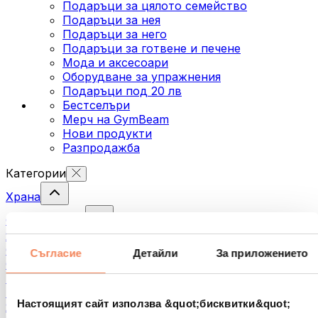
Подаръци за цялото семейство
Подаръци за нея
Подаръци за него
Подаръци за готвене и печене
Мода и аксесоари
Оборудване за упражнения
Подаръци под 20 лв
Бестселъри
Мерч на GymBeam
Нови продукти
Разпродажба
Категории
Храна
Фитнес храна
Ядки
Семена
Съгласие
Детайли
За приложението
Спредове и кремове за мазане
Риба
Готови храни
Настоящият сайт използва &quot;бисквитки&quot;
Яйца