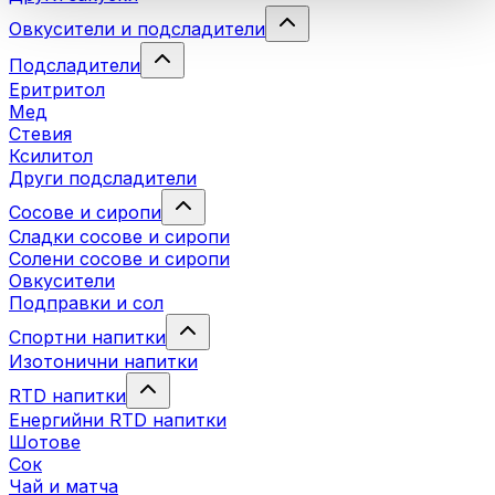
Овкусители и подсладители
Подсладители
Еритритол
Мед
Стевия
Ксилитол
Други подсладители
Сосове и сиропи
Сладки сосове и сиропи
Солени сосове и сиропи
Овкусители
Подправки и сол
Спортни напитки
Изотонични напитки
RTD напитки
Енергийни RTD напитки
Шотове
Сок
Чай и матча