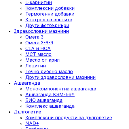
L-карнитин
Комплексни добавки
Термогенни добавки
Kонтрол на апетита
Други фетбърнъри
Здравословни мазнини
Омега 3
Омега 3-6-9
CLA и HCA
МСТ масло
Масло от крил
Лецитин
Течно рибено масло
Други здравословни мазнини
Ашваганда
Монокомпонентна ашваганда
Ашваганда KSM-66®
БИО ашваганда
Комплекс ашваганда
Дълголетие
Комплексни продукти за дълголетие
NAD+
Берберин