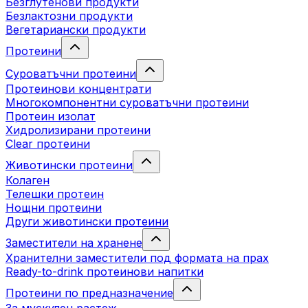
Безглутенови продукти
Безлактозни продукти
Вегетариански продукти
Протеини
Суроватъчни протеини
Протеинови концентрати
Многокомпонентни суроватъчни протеини
Протеин изолат
Хидролизирани протеини
Clear протеини
Животински протеини
Колаген
Телешки протеин
Нощни протеини
Други животински протеини
Заместители на хранене
Хранителни заместители под формата на прах
Ready-to-drink протеинови напитки
Протеини по предназначение