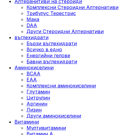
Алтеранитиви на стероиди
Комплексни Стероидни Алтернативи
Трибулус Терестрис
Maка
DAA
Други Стероидни Алтернативи
въглехидрати
Бързи въглехидрати
Всичко в едно
Енергийни гелове
Бавни въглехидрати
Аминокиселини
BCAA
EAA
Комплексни аминокиселини
Глутамин
Цитрулин
Аргинин
Лизин
Други аминокиселини
Витамини
Мултивитамини
Витамин А