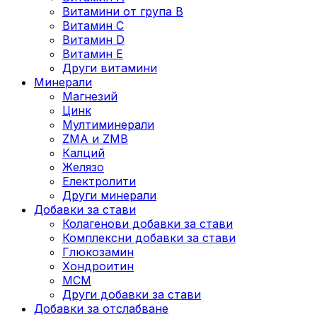
Витамини от група B
Витамин C
Витамин D
Витамин E
Други витамини
Минерали
Магнезий
Цинк
Мултиминерали
ZMA и ZMB
Калций
Желязо
Електролити
Други минерали
Добавки за стави
Колагенови добавки за стави
Комплексни добавки за стави
Глюкозамин
Хондроитин
МСМ
Други добавки за стави
Добавки за отслабване