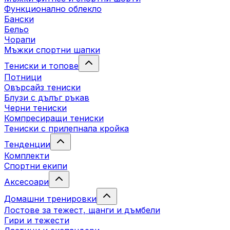
Функционално облекло
Бански
Бельо
Чорапи
Mъжки спортни шапки
Тениски и топове
Потници
Овърсайз тениски
Блузи с дълъг ръкав
Черни тениски
Компресиращи тениски
Тениски с прилепнала кройка
Тенденции
Комплекти
Спортни екипи
Аксесоари
Домашни тренировки
Лостове за тежест, щанги и дъмбели
Гири и тежести