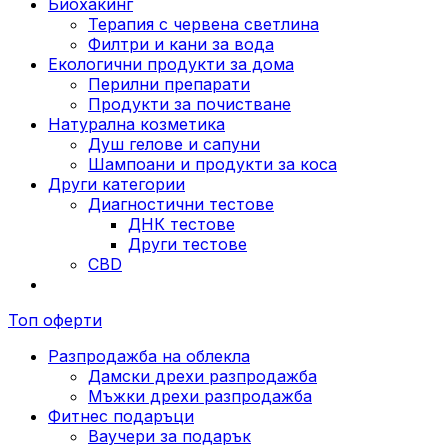
Биохакинг
Терапия с червена светлина
Филтри и кани за вода
Екологични продукти за дома
Перилни препарати
Продукти за почистване
Натурална козметика
Душ гелове и сапуни
Шампоани и продукти за коса
Други категории
Диагностични тестове
ДНК тестове
Други тестове
CBD
Топ оферти
Разпродажба на облекла
Дамски дрехи разпродажба
Мъжки дрехи разпродажба
Фитнес подаръци
Ваучери за подарък