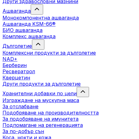
Други здравословни мазнини
Ашваганда
Монокомпонентна ашваганда
Ашваганда KSM-66®
БИО ашваганда
Комплекс ашваганда
Дълголетие
Комплексни продукти за дълголетие
NAD+
Берберин
Ресвератрол
Кверцетин
Други продукти за дълголетие
Хранителни добавки по цели
Изграждане на мускулна маса
За отслабване
Подобряване на производителността
За подобряване на имунитета
Подпомагане на регенерацията
За по-добър сън
Коса, нокти и кожа