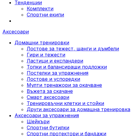
Тенденции
Комплекти
Спортни екипи
Аксесоари
Домашни тренировки
Лостове за тежест, щанги и дъмбели
Гири и тежести
Ластици и експандери
Топки и балансиращи подложки
Постелки за упражнения
Лостове и успоредки
Мулти тренажори за окачване
Въжета за скачане
Смарт аксесоари
Тренировъчни клетки и стойки
Други аксесоари за домашна тренировка
Аксесоари за упражнения
Шейкъри
Спортни бутилки
Спортни протектори и бандажи