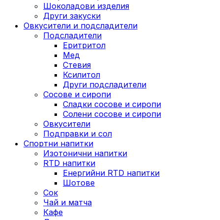
Шоколадови изделия
Други закуски
Овкусители и подсладители
Подсладители
Еритритол
Мед
Стевия
Ксилитол
Други подсладители
Сосове и сиропи
Сладки сосове и сиропи
Солени сосове и сиропи
Овкусители
Подправки и сол
Спортни напитки
Изотонични напитки
RTD напитки
Енергийни RTD напитки
Шотове
Сок
Чай и матча
Кафе