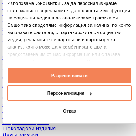
Хляб и печива
Използваме „бисквитки“, за да персонализираме
Месо
съдържанието и рекламите, да предоставяме функции
Бобови култури
на социални медии и да анализираме трафика си.
Други
Също така споделяме информация за начина, по който
Ядкови масла
използвате сайта ни, с партньорските си социални
100% Ядкови масла
медии, рекламните си партньори и партньори за
Сладки ядкови масла
анализ, които може да я комбинират с друга
Протеинови ядкови масла
предоставена им от Вас информация или с такава,
Суперхрани
която са събрали от ползването от Ваша страна на
Зелени суперхрани
услугите им.
Фибри
Разреши всички
Други суперхрани
3акуски
Протеинови бaрове
Персонализация
Сушено месо
Сушени плодове
Протеинови бисквитки
Отказ
Протеинови чипсове и крекери
Енергийни барчета
Шоколадови изделия
Други закуски