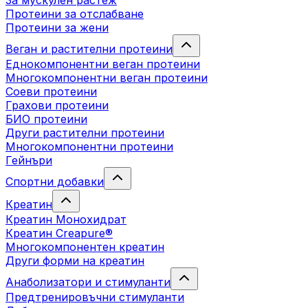
За мускулен растеж
Протеини за отслабване
Протеини за жени
Веган и растителни протеини
Еднокомпонентни веган протеини
Многокомпонентни веган протеини
Соеви протеини
Грахови протеини
БИО протеини
Други растителни протеини
Многокомпонентни протеини
Гейнъри
Спортни добавки
Креатин
Креатин Монохидрат
Креатин Creapure®
Многокомпонентен креатин
Други форми на креатин
Анаболизатори и стимуланти
Предтренировъчни стимуланти