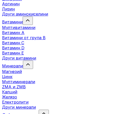
Аргинин
Лизин
Други аминокиселини
Витамини
Мултивитамини
Витамин А
Витамини от група B
Витамин C
Витамин D
Витамин E
Други витамини
Минерали
Магнезий
Цинк
Мултиминерали
ZMA и ZMB
Калций
Желязо
Електролити
Други минерали