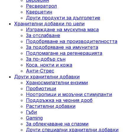
Ресвератрол
Кверцетин
Други продукти за дълголетие
Хранителни добавки по цели
Изграждане на мускулна маса
За отслабване
Подобряване на производителността
За подобряване на имунитета
Подпомагане на регенерацията
За по-добър сън
Коса, нокти и кожа
Анти-Стрес
Други хранителни добавки
Храносмилателни ензими
Пробиотици
Ноотропици и мозъчни стимуланти
Поддръжка на черния дроб
Растителни добавки
Гъби
Gaming
За облекчаване на спазми
Други специални хранителни добавки