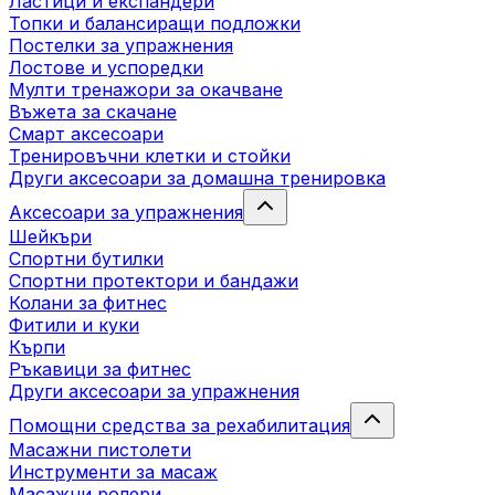
Ластици и експандери
Топки и балансиращи подложки
Постелки за упражнения
Лостове и успоредки
Мулти тренажори за окачване
Въжета за скачане
Смарт аксесоари
Тренировъчни клетки и стойки
Други аксесоари за домашна тренировка
Аксесоари за упражнения
Шейкъри
Спортни бутилки
Спортни протектори и бандажи
Колани за фитнес
Фитили и куки
Кърпи
Ръкавици за фитнес
Други аксесоари за упражнения
Помощни средства за рехабилитация
Масажни пистолети
Инструменти за масаж
Масажни ролери