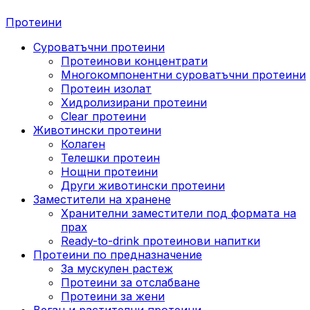
Протеини
Суроватъчни протеини
Протеинови концентрати
Многокомпонентни суроватъчни протеини
Протеин изолат
Хидролизирани протеини
Clear протеини
Животински протеини
Колаген
Телешки протеин
Нощни протеини
Други животински протеини
Заместители на хранене
Хранителни заместители под формата на
прах
Ready-to-drink протеинови напитки
Протеини по предназначение
За мускулен растеж
Протеини за отслабване
Протеини за жени
Веган и растителни протеини