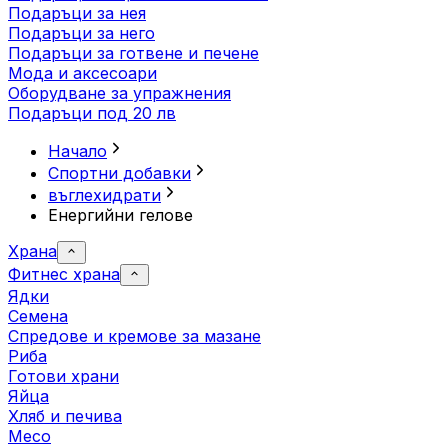
Подаръци за нея
Подаръци за него
Подаръци за готвене и печене
Мода и аксесоари
Оборудване за упражнения
Подаръци под 20 лв
Начало
Спортни добавки
въглехидрати
Енергийни гелове
Храна
Фитнес храна
Ядки
Семена
Спредове и кремове за мазане
Риба
Готови храни
Яйца
Хляб и печива
Месо