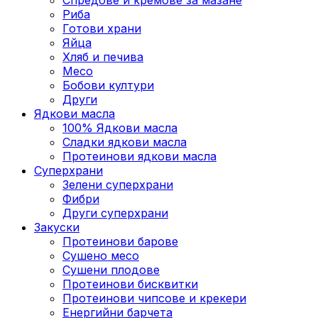
Риба
Готови храни
Яйца
Хляб и печива
Месо
Бобови култури
Други
Ядкови масла
100% Ядкови масла
Сладки ядкови масла
Протеинови ядкови масла
Суперхрани
Зелени суперхрани
Фибри
Други суперхрани
3акуски
Протеинови бaрове
Сушено месо
Сушени плодове
Протеинови бисквитки
Протеинови чипсове и крекери
Енергийни барчета