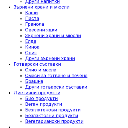
Други напитки
Зърнени храни и мюсли
Каши
Паста
Гранола
Овесени ядки
Зърнени храни и мюсли
Елда
Киноа
Ориз
Други зърнени храни
Готварски съставки
Олио и масла
Смеси за готвене и печене
Брашна
Други готварски съставки
Диетични продукти
Био продукти
Веган продукти
Безглутенови продукти
Безлактозни продукти
Вегетариански продукти