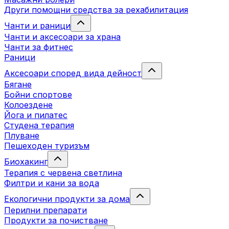
Други помощни средства за рехабилитация
Чанти и раници
Чанти и аксесоари за храна
Чанти за фитнес
Раници
Аксесоари според вида дейност
Бягане
Бойни спортове
Колоездене
Йога и пилатес
Студена терапия
Плуване
Пешеходен туризъм
Биохакинг
Терапия с червена светлина
Филтри и кани за вода
Екологични продукти за дома
Перилни препарати
Продукти за почистване