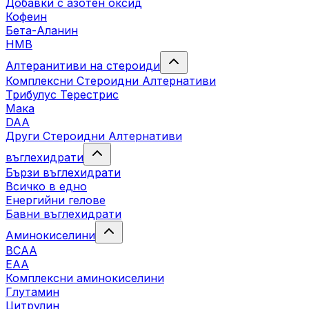
Добавки с азотен оксид
Кофеин
Бета-Аланин
HMB
Алтеранитиви на стероиди
Комплексни Стероидни Алтернативи
Трибулус Терестрис
Maка
DAA
Други Стероидни Алтернативи
въглехидрати
Бързи въглехидрати
Всичко в едно
Енергийни гелове
Бавни въглехидрати
Аминокиселини
BCAA
EAA
Комплексни аминокиселини
Глутамин
Цитрулин