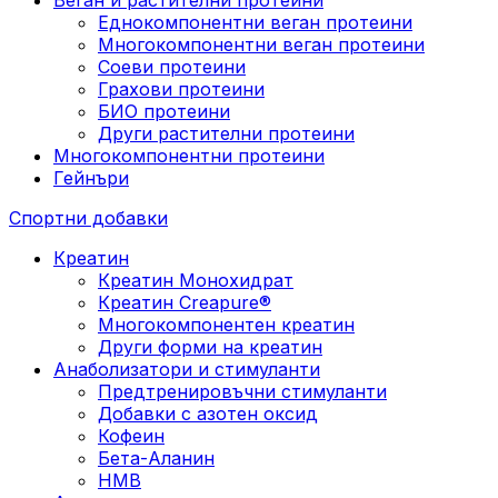
Еднокомпонентни веган протеини
Многокомпонентни веган протеини
Соеви протеини
Грахови протеини
БИО протеини
Други растителни протеини
Многокомпонентни протеини
Гейнъри
Спортни добавки
Креатин
Креатин Монохидрат
Креатин Creapure®
Многокомпонентен креатин
Други форми на креатин
Анаболизатори и стимуланти
Предтренировъчни стимуланти
Добавки с азотен оксид
Кофеин
Бета-Аланин
HMB