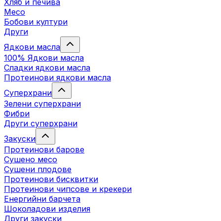
Хляб и печива
Месо
Бобови култури
Други
Ядкови масла
100% Ядкови масла
Сладки ядкови масла
Протеинови ядкови масла
Суперхрани
Зелени суперхрани
Фибри
Други суперхрани
3акуски
Протеинови бaрове
Сушено месо
Сушени плодове
Протеинови бисквитки
Протеинови чипсове и крекери
Енергийни барчета
Шоколадови изделия
Други закуски