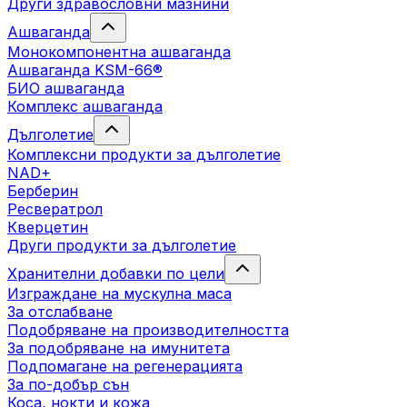
Други здравословни мазнини
Ашваганда
Монокомпонентна ашваганда
Ашваганда KSM-66®
БИО ашваганда
Комплекс ашваганда
Дълголетие
Комплексни продукти за дълголетие
NAD+
Берберин
Ресвератрол
Кверцетин
Други продукти за дълголетие
Хранителни добавки по цели
Изграждане на мускулна маса
За отслабване
Подобряване на производителността
За подобряване на имунитета
Подпомагане на регенерацията
За по-добър сън
Коса, нокти и кожа