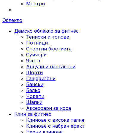
Мостри
Облекло
Дамско облекло за фитнес
Тениски и топове
Потници
Спортни бюстиета
Суичъри
Якета
Aнцузи и панталони
Шорти
Гащеризони
Бански
Бельо
Чорапи
Шапки
Аксесоари за коса
Клин за фитнес
Клинове с висока талия
Клинове с набран ефект
Черни клинове