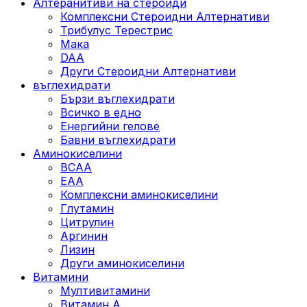
Алтеранитиви на стероиди
Комплексни Стероидни Алтернативи
Трибулус Терестрис
Maка
DAA
Други Стероидни Алтернативи
въглехидрати
Бързи въглехидрати
Всичко в едно
Енергийни гелове
Бавни въглехидрати
Аминокиселини
BCAA
EAA
Комплексни аминокиселини
Глутамин
Цитрулин
Аргинин
Лизин
Други аминокиселини
Витамини
Мултивитамини
Витамин А