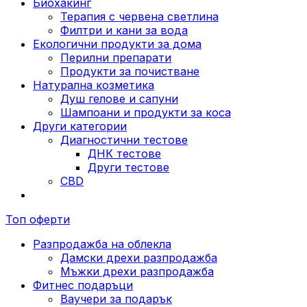
Биохакинг
Терапия с червена светлина
Филтри и кани за вода
Екологични продукти за дома
Перилни препарати
Продукти за почистване
Натурална козметика
Душ гелове и сапуни
Шампоани и продукти за коса
Други категории
Диагностични тестове
ДНК тестове
Други тестове
CBD
Топ оферти
Разпродажба на облекла
Дамски дрехи разпродажба
Мъжки дрехи разпродажба
Фитнес подаръци
Ваучери за подарък