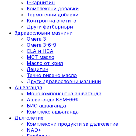
L-карнитин
Комплексни добавки
Термогенни добавки
Kонтрол на апетита
Други фетбърнъри
Здравословни мазнини
Омега 3
Омега 3-6-9
CLA и HCA
МСТ масло
Масло от крил
Лецитин
Течно рибено масло
Други здравословни мазнини
Ашваганда
Монокомпонентна ашваганда
Ашваганда KSM-66®
БИО ашваганда
Комплекс ашваганда
Дълголетие
Комплексни продукти за дълголетие
NAD+
Берберин