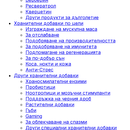
Ресвератрол
Кверцетин
Други продукти за дълголетие
Хранителни добавки по цели
Изграждане на мускулна маса
За отслабване
Подобряване на производителността
За подобряване на имунитета
Подпомагане на регенерацията
За по-добър сън
Коса, нокти и кожа
Анти-Стрес
Други хранителни добавки
Храносмилателни ензими
Пробиотици
Ноотропици и мозъчни стимуланти
Поддръжка на черния дроб
Растителни добавки
Гъби
Gaming
За облекчаване на спазми
Други специални хранителни добавки