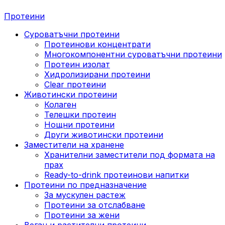
Протеини
Суроватъчни протеини
Протеинови концентрати
Многокомпонентни суроватъчни протеини
Протеин изолат
Хидролизирани протеини
Clear протеини
Животински протеини
Колаген
Телешки протеин
Нощни протеини
Други животински протеини
Заместители на хранене
Хранителни заместители под формата на
прах
Ready-to-drink протеинови напитки
Протеини по предназначение
За мускулен растеж
Протеини за отслабване
Протеини за жени
Веган и растителни протеини