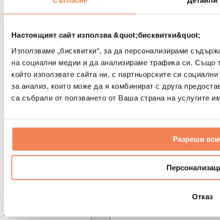
Съгласие
Детайли
Други помощни средства за рехабилитация
Чанти и раници
Чанти и аксесоари за храна
Настоящият сайт използва &quot;бисквитки&quot;
Чанти за фитнес
Използваме „бисквитки“, за да персонализираме съдърж
Раници
на социални медии и да анализираме трафика си. Също 
Аксесоари според вида дейност
който използвате сайта ни, с партньорските си социални
Бягане
за анализ, които може да я комбинират с друга предоста
Бойни спортове
са събрали от ползването от Ваша страна на услугите им
Колоездене
Йога и пилатес
Студена терапия
Плуване
Разреши вси
Пешеходен туризъм
Биохакинг
Терапия с червена светлина
Персонализац
Филтри и кани за вода
Екологични продукти за дома
Отказ
Перилни препарати
Продукти за почистване