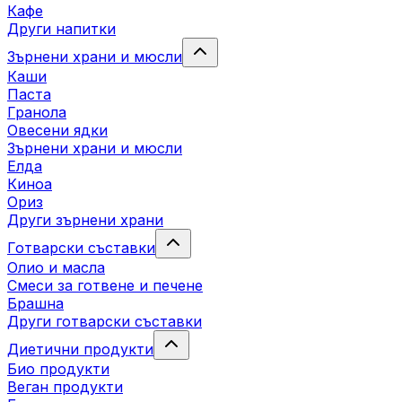
Кафе
Други напитки
Зърнени храни и мюсли
Каши
Паста
Гранола
Овесени ядки
Зърнени храни и мюсли
Елда
Киноа
Ориз
Други зърнени храни
Готварски съставки
Олио и масла
Смеси за готвене и печене
Брашна
Други готварски съставки
Диетични продукти
Био продукти
Веган продукти