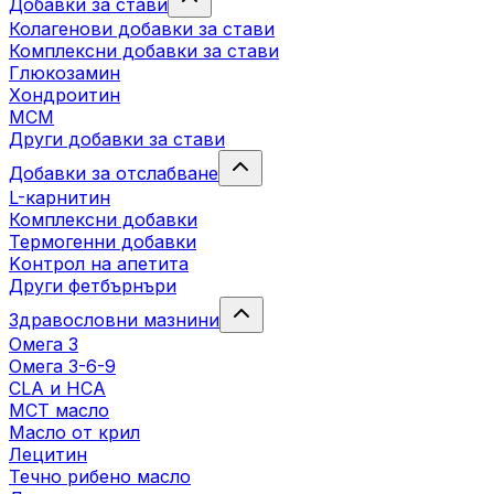
Добавки за стави
Колагенови добавки за стави
Комплексни добавки за стави
Глюкозамин
Хондроитин
МСМ
Други добавки за стави
Добавки за отслабване
L-карнитин
Комплексни добавки
Термогенни добавки
Kонтрол на апетита
Други фетбърнъри
Здравословни мазнини
Омега 3
Омега 3-6-9
CLA и HCA
МСТ масло
Масло от крил
Лецитин
Течно рибено масло