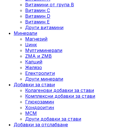
Витамини от група B
Витамин C
Витамин D
Витамин E
Други витамини
Минерали
Магнезий
Цинк
Мултиминерали
ZMA и ZMB
Калций
Желязо
Електролити
Други минерали
Добавки за стави
Колагенови добавки за стави
Комплексни добавки за стави
Глюкозамин
Хондроитин
МСМ
Други добавки за стави
Добавки за отслабване