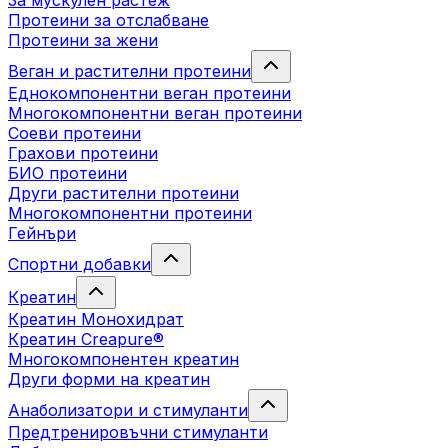
За мускулен растеж
Протеини за отслабване
Протеини за жени
Веган и растителни протеини
Еднокомпонентни веган протеини
Многокомпонентни веган протеини
Соеви протеини
Грахови протеини
БИО протеини
Други растителни протеини
Многокомпонентни протеини
Гейнъри
Спортни добавки
Креатин
Креатин Монохидрат
Креатин Creapure®
Многокомпонентен креатин
Други форми на креатин
Анаболизатори и стимуланти
Предтренировъчни стимуланти