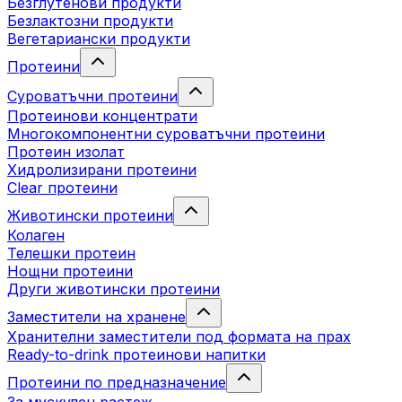
Безглутенови продукти
Безлактозни продукти
Вегетариански продукти
Протеини
Суроватъчни протеини
Протеинови концентрати
Многокомпонентни суроватъчни протеини
Протеин изолат
Хидролизирани протеини
Clear протеини
Животински протеини
Колаген
Телешки протеин
Нощни протеини
Други животински протеини
Заместители на хранене
Хранителни заместители под формата на прах
Ready-to-drink протеинови напитки
Протеини по предназначение