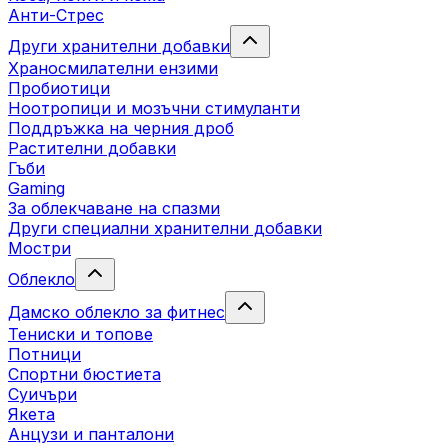
Анти-Стрес
Други хранителни добавки
Храносмилателни ензими
Пробиотици
Ноотропици и мозъчни стимуланти
Поддръжка на черния дроб
Растителни добавки
Гъби
Gaming
За облекчаване на спазми
Други специални хранителни добавки
Мостри
Облекло
Дамско облекло за фитнес
Тениски и топове
Потници
Спортни бюстиета
Суичъри
Якета
Aнцузи и панталони