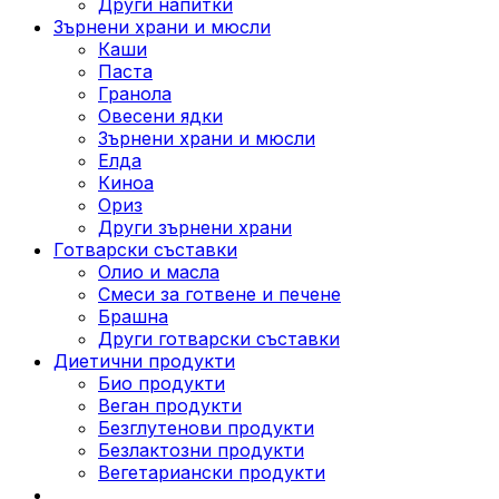
Други напитки
Зърнени храни и мюсли
Каши
Паста
Гранола
Овесени ядки
Зърнени храни и мюсли
Елда
Киноа
Ориз
Други зърнени храни
Готварски съставки
Олио и масла
Смеси за готвене и печене
Брашна
Други готварски съставки
Диетични продукти
Био продукти
Веган продукти
Безглутенови продукти
Безлактозни продукти
Вегетариански продукти