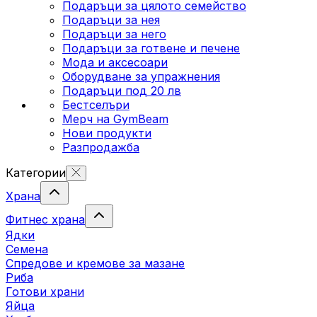
Подаръци за цялото семейство
Подаръци за нея
Подаръци за него
Подаръци за готвене и печене
Мода и аксесоари
Оборудване за упражнения
Подаръци под 20 лв
Бестселъри
Мерч на GymBeam
Нови продукти
Разпродажба
Категории
Храна
Фитнес храна
Ядки
Семена
Спредове и кремове за мазане
Риба
Готови храни
Яйца