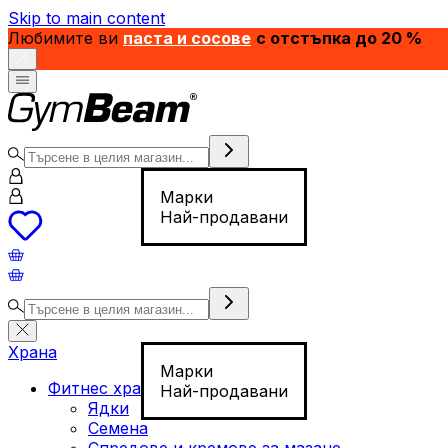
Skip to main content
Любимите ви
паста и сосове
с отстъпка до 20 %
Марки
Най-продавани
Храна
Марки
Фитнес храна
Най-продавани
Ядки
Семена
Спредове и кремове за мазане