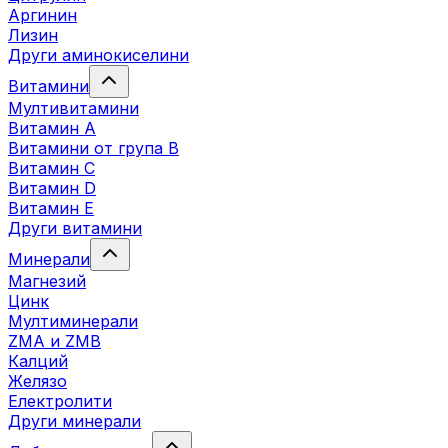
Аргинин
Лизин
Други аминокиселини
Витамини
Мултивитамини
Витамин А
Витамини от група B
Витамин C
Витамин D
Витамин E
Други витамини
Минерали
Магнезий
Цинк
Мултиминерали
ZMA и ZMB
Калций
Желязо
Електролити
Други минерали