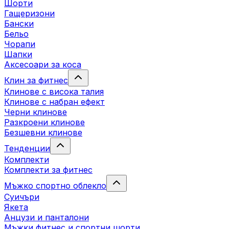
Шорти
Гащеризони
Бански
Бельо
Чорапи
Шапки
Аксесоари за коса
Клин за фитнес
Клинове с висока талия
Клинове с набран ефект
Черни клинове
Разкроени клинове
Безшевни клинове
Тенденции
Комплекти
Комплекти за фитнес
Мъжко спортно облекло
Суичъри
Якета
Aнцузи и панталони
Mъжки фитнес и спортни шорти