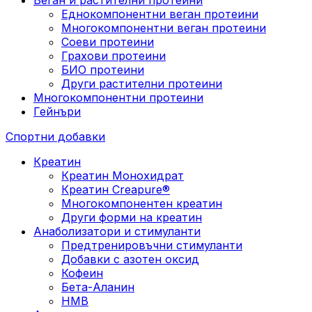
Еднокомпонентни веган протеини
Многокомпонентни веган протеини
Соеви протеини
Грахови протеини
БИО протеини
Други растителни протеини
Многокомпонентни протеини
Гейнъри
Спортни добавки
Креатин
Креатин Монохидрат
Креатин Creapure®
Многокомпонентен креатин
Други форми на креатин
Анаболизатори и стимуланти
Предтренировъчни стимуланти
Добавки с азотен оксид
Кофеин
Бета-Аланин
HMB