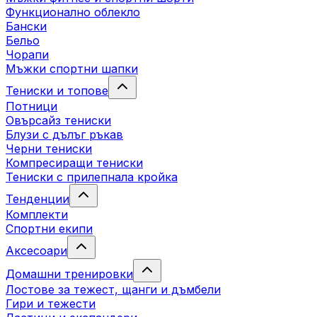
Функционално облекло
Бански
Бельо
Чорапи
Mъжки спортни шапки
Тениски и топове
Потници
Овърсайз тениски
Блузи с дълъг ръкав
Черни тениски
Компресиращи тениски
Тениски с прилепнала кройка
Тенденции
Комплекти
Спортни екипи
Аксесоари
Домашни тренировки
Лостове за тежест, щанги и дъмбели
Гири и тежести