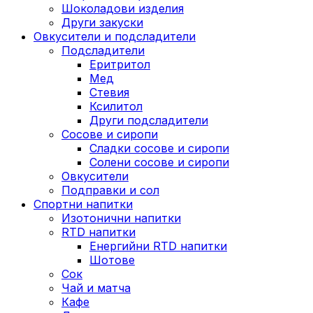
Шоколадови изделия
Други закуски
Овкусители и подсладители
Подсладители
Еритритол
Мед
Стевия
Ксилитол
Други подсладители
Сосове и сиропи
Сладки сосове и сиропи
Солени сосове и сиропи
Овкусители
Подправки и сол
Спортни напитки
Изотонични напитки
RTD напитки
Енергийни RTD напитки
Шотове
Сок
Чай и матча
Кафе