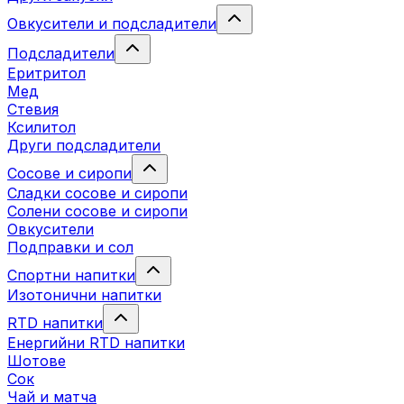
Овкусители и подсладители
Подсладители
Еритритол
Мед
Стевия
Ксилитол
Други подсладители
Сосове и сиропи
Сладки сосове и сиропи
Солени сосове и сиропи
Овкусители
Подправки и сол
Спортни напитки
Изотонични напитки
RTD напитки
Енергийни RTD напитки
Шотове
Сок
Чай и матча