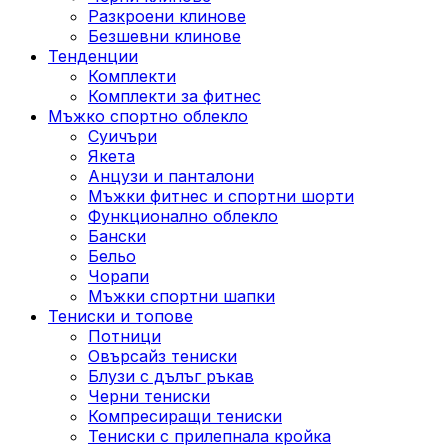
Разкроени клинове
Безшевни клинове
Тенденции
Комплекти
Комплекти за фитнес
Мъжко спортно облекло
Суичъри
Якета
Aнцузи и панталони
Mъжки фитнес и спортни шорти
Функционално облекло
Бански
Бельо
Чорапи
Mъжки спортни шапки
Тениски и топове
Потници
Овърсайз тениски
Блузи с дълъг ръкав
Черни тениски
Компресиращи тениски
Тениски с прилепнала кройка