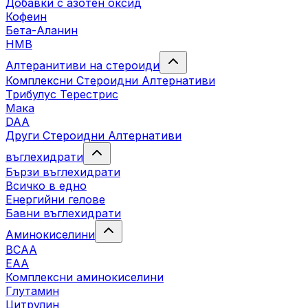
Добавки с азотен оксид
Кофеин
Бета-Аланин
HMB
Алтеранитиви на стероиди
Комплексни Стероидни Алтернативи
Трибулус Терестрис
Maка
DAA
Други Стероидни Алтернативи
въглехидрати
Бързи въглехидрати
Всичко в едно
Енергийни гелове
Бавни въглехидрати
Аминокиселини
BCAA
EAA
Комплексни аминокиселини
Глутамин
Цитрулин