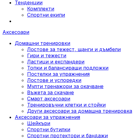
Тенденции
Комплекти
Спортни екипи
Аксесоари
Домашни тренировки
Лостове за тежест, щанги и дъмбели
Гири и тежести
Ластици и експандери
Топки и балансиращи подложки
Постелки за упражнения
Лостове и успоредки
Мулти тренажори за окачване
Въжета за скачане
Смарт аксесоари
Тренировъчни клетки и стойки
Други аксесоари за домашна тренировка
Аксесоари за упражнения
Шейкъри
Спортни бутилки
Спортни протектори и бандажи