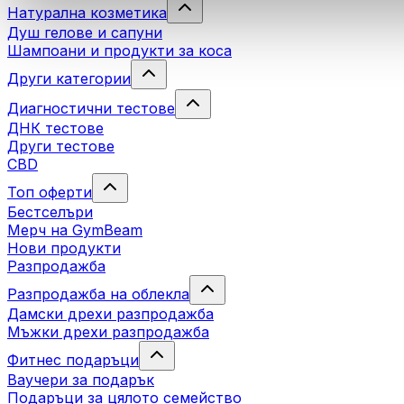
Натурална козметика
Душ гелове и сапуни
Шампоани и продукти за коса
Други категории
Диагностични тестове
ДНК тестове
Други тестове
CBD
Топ оферти
Бестселъри
Мерч на GymBeam
Нови продукти
Разпродажба
Разпродажба на облекла
Дамски дрехи разпродажба
Мъжки дрехи разпродажба
Фитнес подаръци
Ваучери за подарък
Подаръци за цялото семейство