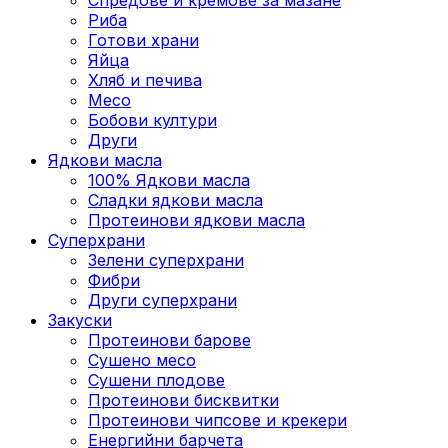
Риба
Готови храни
Яйца
Хляб и печива
Месо
Бобови култури
Други
Ядкови масла
100% Ядкови масла
Сладки ядкови масла
Протеинови ядкови масла
Суперхрани
Зелени суперхрани
Фибри
Други суперхрани
3акуски
Протеинови бaрове
Сушено месо
Сушени плодове
Протеинови бисквитки
Протеинови чипсове и крекери
Енергийни барчета