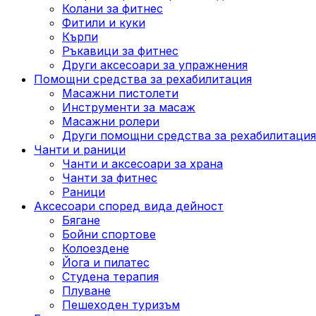
Колани за фитнес
Фитили и куки
Кърпи
Ръкавици за фитнес
Други аксесоари за упражнения
Помощни средства за рехабилитация
Масажни пистолети
Инструменти за масаж
Масажни ролери
Други помощни средства за рехабилитация
Чанти и раници
Чанти и аксесоари за храна
Чанти за фитнес
Раници
Аксесоари според вида дейност
Бягане
Бойни спортове
Колоездене
Йога и пилатес
Студена терапия
Плуване
Пешеходен туризъм