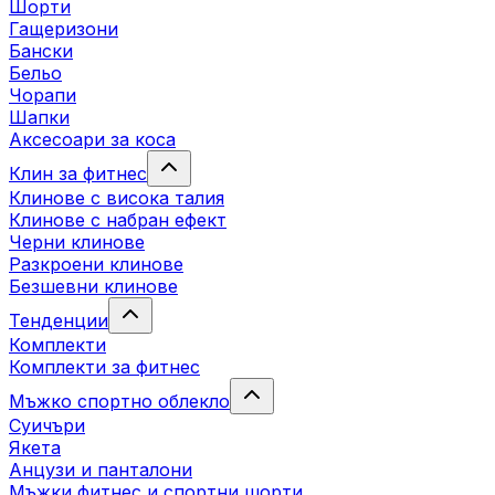
Шорти
Гащеризони
Бански
Бельо
Чорапи
Шапки
Аксесоари за коса
Клин за фитнес
Клинове с висока талия
Клинове с набран ефект
Черни клинове
Разкроени клинове
Безшевни клинове
Тенденции
Комплекти
Комплекти за фитнес
Мъжко спортно облекло
Суичъри
Якета
Aнцузи и панталони
Mъжки фитнес и спортни шорти