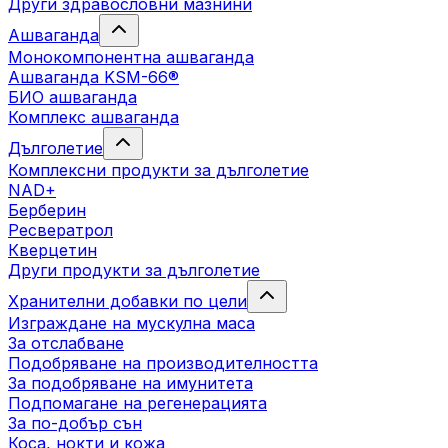
Други здравословни мазнини
Ашваганда
Монокомпонентна ашваганда
Ашваганда KSM-66®
БИО ашваганда
Комплекс ашваганда
Дълголетие
Комплексни продукти за дълголетие
NAD+
Берберин
Ресвератрол
Кверцетин
Други продукти за дълголетие
Хранителни добавки по цели
Изграждане на мускулна маса
За отслабване
Подобряване на производителността
За подобряване на имунитета
Подпомагане на регенерацията
За по-добър сън
Коса, нокти и кожа