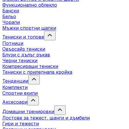
Функционално облекло
Бански
Бельо
Чорапи
Mъжки спортни шапки
Тениски и топове
Потници
Овърсайз тениски
Блузи с дълъг ръкав
Черни тениски
Компресиращи тениски
Тениски с прилепнала кройка
Тенденции
Комплекти
Спортни екипи
Аксесоари
Домашни тренировки
Лостове за тежест, щанги и дъмбели
Гири и тежести