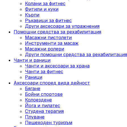
Колани за фитнес
Фитили и куки
Кърпи
Ръкавици за фитнес
Други аксесоари за упражнения
Помощни средства за рехабилитация
Масажни пистолети
Инструменти за масаж
Масажни ролери
Други помощни средства за рехабилитация
Чанти и раници
Чанти и аксесоари за храна
Чанти за фитнес
Раници
Аксесоари според вида дейност
Бягане
Бойни спортове
Колоездене
Йога и пилатес
Студена терапия
Плуване
Пешеходен туризъм