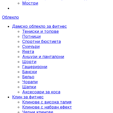
Мостри
Облекло
Дамско облекло за фитнес
Тениски и топове
Потници
Спортни бюстиета
Суичъри
Якета
Aнцузи и панталони
Шорти
Гащеризони
Бански
Бельо
Чорапи
Шапки
Аксесоари за коса
Клин за фитнес
Клинове с висока талия
Клинове с набран ефект
Черни клинове