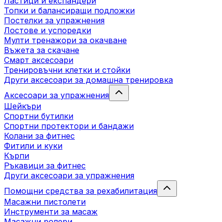
Ластици и експандери
Топки и балансиращи подложки
Постелки за упражнения
Лостове и успоредки
Мулти тренажори за окачване
Въжета за скачане
Смарт аксесоари
Тренировъчни клетки и стойки
Други аксесоари за домашна тренировка
Аксесоари за упражнения
Шейкъри
Спортни бутилки
Спортни протектори и бандажи
Колани за фитнес
Фитили и куки
Кърпи
Ръкавици за фитнес
Други аксесоари за упражнения
Помощни средства за рехабилитация
Масажни пистолети
Инструменти за масаж
Масажни ролери