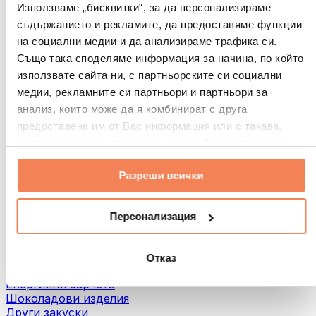
Хляб и печива
Използваме „бисквитки“, за да персонализираме
Месо
съдържанието и рекламите, да предоставяме функции
Бобови култури
на социални медии и да анализираме трафика си.
Други
Също така споделяме информация за начина, по който
Ядкови масла
използвате сайта ни, с партньорските си социални
100% Ядкови масла
медии, рекламните си партньори и партньори за
Сладки ядкови масла
анализ, които може да я комбинират с друга
Протеинови ядкови масла
предоставена им от Вас информация или с такава,
Суперхрани
която са събрали от ползването от Ваша страна на
Зелени суперхрани
услугите им.
Фибри
Разреши всички
Други суперхрани
3акуски
Протеинови бaрове
Персонализация
Сушено месо
Сушени плодове
Протеинови бисквитки
Отказ
Протеинови чипсове и крекери
Енергийни барчета
Шоколадови изделия
Други закуски