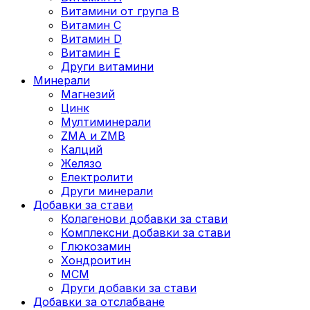
Витамини от група B
Витамин C
Витамин D
Витамин E
Други витамини
Минерали
Магнезий
Цинк
Мултиминерали
ZMA и ZMB
Калций
Желязо
Електролити
Други минерали
Добавки за стави
Колагенови добавки за стави
Комплексни добавки за стави
Глюкозамин
Хондроитин
МСМ
Други добавки за стави
Добавки за отслабване