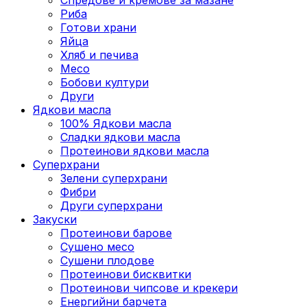
Риба
Готови храни
Яйца
Хляб и печива
Месо
Бобови култури
Други
Ядкови масла
100% Ядкови масла
Сладки ядкови масла
Протеинови ядкови масла
Суперхрани
Зелени суперхрани
Фибри
Други суперхрани
3акуски
Протеинови бaрове
Сушено месо
Сушени плодове
Протеинови бисквитки
Протеинови чипсове и крекери
Енергийни барчета