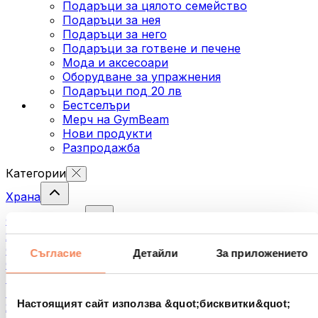
Подаръци за цялото семейство
Подаръци за нея
Подаръци за него
Подаръци за готвене и печене
Мода и аксесоари
Оборудване за упражнения
Подаръци под 20 лв
Бестселъри
Мерч на GymBeam
Нови продукти
Разпродажба
Категории
Храна
Фитнес храна
Ядки
Семена
Съгласие
Детайли
За приложението
Спредове и кремове за мазане
Риба
Готови храни
Настоящият сайт използва &quot;бисквитки&quot;
Яйца