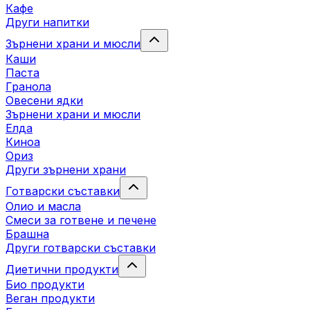
Кафе
Други напитки
Зърнени храни и мюсли
Каши
Паста
Гранола
Овесени ядки
Зърнени храни и мюсли
Елда
Киноа
Ориз
Други зърнени храни
Готварски съставки
Олио и масла
Смеси за готвене и печене
Брашна
Други готварски съставки
Диетични продукти
Био продукти
Веган продукти