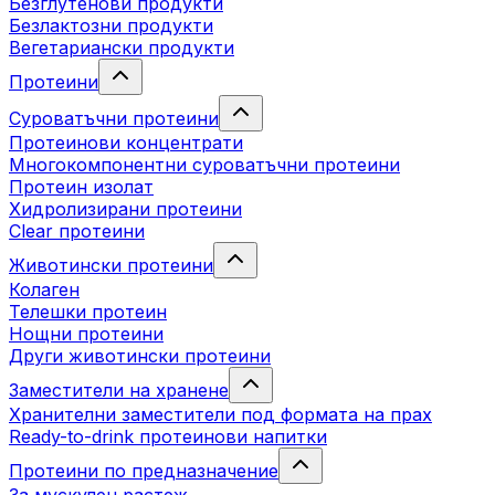
Безглутенови продукти
Безлактозни продукти
Вегетариански продукти
Протеини
Суроватъчни протеини
Протеинови концентрати
Многокомпонентни суроватъчни протеини
Протеин изолат
Хидролизирани протеини
Clear протеини
Животински протеини
Колаген
Телешки протеин
Нощни протеини
Други животински протеини
Заместители на хранене
Хранителни заместители под формата на прах
Ready-to-drink протеинови напитки
Протеини по предназначение