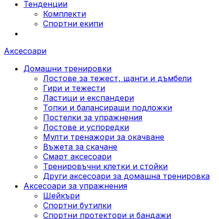
Тенденции
Комплекти
Спортни екипи
Аксесоари
Домашни тренировки
Лостове за тежест, щанги и дъмбели
Гири и тежести
Ластици и експандери
Топки и балансиращи подложки
Постелки за упражнения
Лостове и успоредки
Мулти тренажори за окачване
Въжета за скачане
Смарт аксесоари
Тренировъчни клетки и стойки
Други аксесоари за домашна тренировка
Аксесоари за упражнения
Шейкъри
Спортни бутилки
Спортни протектори и бандажи