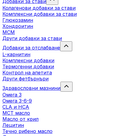
Добавки за стави
Колагенови добавки за стави
Комплексни добавки за стави
Глюкозамин
Хондроитин
МСМ
Други добавки за стави
Добавки за отслабване
L-карнитин
Комплексни добавки
Термогенни добавки
Kонтрол на апетита
Други фетбърнъри
Здравословни мазнини
Омега 3
Омега 3-6-9
CLA и HCA
МСТ масло
Масло от крил
Лецитин
Течно рибено масло