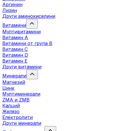
Аргинин
Лизин
Други аминокиселини
Витамини
Мултивитамини
Витамин А
Витамини от група B
Витамин C
Витамин D
Витамин E
Други витамини
Минерали
Магнезий
Цинк
Мултиминерали
ZMA и ZMB
Калций
Желязо
Електролити
Други минерали