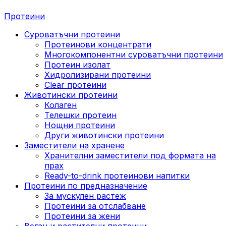
Протеини
Суроватъчни протеини
Протеинови концентрати
Многокомпонентни суроватъчни протеини
Протеин изолат
Хидролизирани протеини
Clear протеини
Животински протеини
Колаген
Телешки протеин
Нощни протеини
Други животински протеини
Заместители на хранене
Хранителни заместители под формата на
прах
Ready-to-drink протеинови напитки
Протеини по предназначение
За мускулен растеж
Протеини за отслабване
Протеини за жени
Веган и растителни протеини