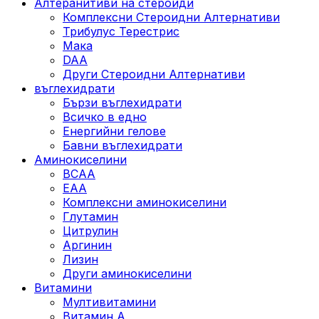
Алтеранитиви на стероиди
Комплексни Стероидни Алтернативи
Трибулус Терестрис
Maка
DAA
Други Стероидни Алтернативи
въглехидрати
Бързи въглехидрати
Всичко в едно
Енергийни гелове
Бавни въглехидрати
Аминокиселини
BCAA
EAA
Комплексни аминокиселини
Глутамин
Цитрулин
Аргинин
Лизин
Други аминокиселини
Витамини
Мултивитамини
Витамин А