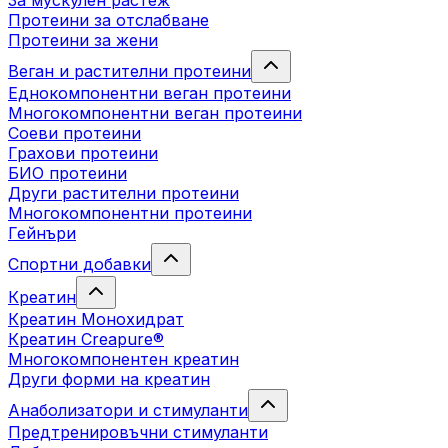
За мускулен растеж
Протеини за отслабване
Протеини за жени
Веган и растителни протеини
Еднокомпонентни веган протеини
Многокомпонентни веган протеини
Соеви протеини
Грахови протеини
БИО протеини
Други растителни протеини
Многокомпонентни протеини
Гейнъри
Спортни добавки
Креатин
Креатин Монохидрат
Креатин Creapure®
Многокомпонентен креатин
Други форми на креатин
Анаболизатори и стимуланти
Предтренировъчни стимуланти