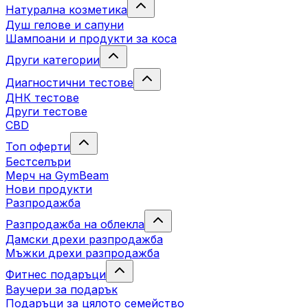
Натурална козметика
Душ гелове и сапуни
Шампоани и продукти за коса
Други категории
Диагностични тестове
ДНК тестове
Други тестове
CBD
Топ оферти
Бестселъри
Мерч на GymBeam
Нови продукти
Разпродажба
Разпродажба на облекла
Дамски дрехи разпродажба
Мъжки дрехи разпродажба
Фитнес подаръци
Ваучери за подарък
Подаръци за цялото семейство