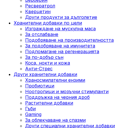
Ресвератрол
Кверцетин
Други продукти за дълголетие
Хранителни добавки по цели
Изграждане на мускулна маса
За отслабване
Подобряване на производителността
За подобряване на имунитета
Подпомагане на регенерацията
За по-добър сън
Коса, нокти и кожа
Анти-Стрес
Други хранителни добавки
Храносмилателни ензими
Пробиотици
Ноотропици и мозъчни стимуланти
Поддръжка на черния дроб
Растителни добавки
Гъби
Gaming
За облекчаване на спазми
Други специални хранителни добавки