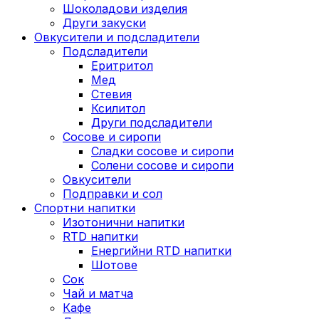
Шоколадови изделия
Други закуски
Овкусители и подсладители
Подсладители
Еритритол
Мед
Стевия
Ксилитол
Други подсладители
Сосове и сиропи
Сладки сосове и сиропи
Солени сосове и сиропи
Овкусители
Подправки и сол
Спортни напитки
Изотонични напитки
RTD напитки
Енергийни RTD напитки
Шотове
Сок
Чай и матча
Кафе