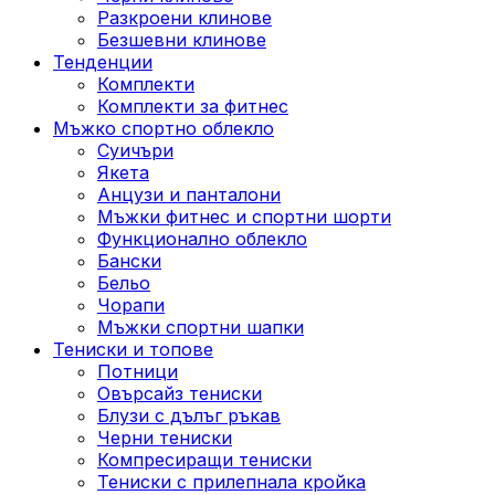
Разкроени клинове
Безшевни клинове
Тенденции
Комплекти
Комплекти за фитнес
Мъжко спортно облекло
Суичъри
Якета
Aнцузи и панталони
Mъжки фитнес и спортни шорти
Функционално облекло
Бански
Бельо
Чорапи
Mъжки спортни шапки
Тениски и топове
Потници
Овърсайз тениски
Блузи с дълъг ръкав
Черни тениски
Компресиращи тениски
Тениски с прилепнала кройка