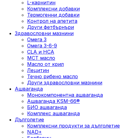
L-карнитин
Комплексни добавки
Термогенни добавки
Kонтрол на апетита
Други фетбърнъри
Здравословни мазнини
Омега 3
Омега 3-6-9
CLA и HCA
МСТ масло
Масло от крил
Лецитин
Течно рибено масло
Други здравословни мазнини
Ашваганда
Монокомпонентна ашваганда
Ашваганда KSM-66®
БИО ашваганда
Комплекс ашваганда
Дълголетие
Комплексни продукти за дълголетие
NAD+
Берберин