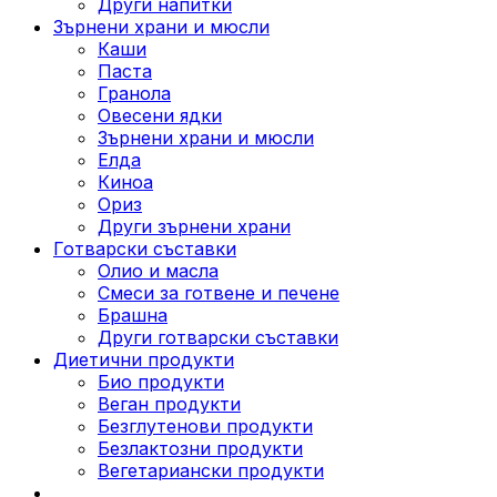
Други напитки
Зърнени храни и мюсли
Каши
Паста
Гранола
Овесени ядки
Зърнени храни и мюсли
Елда
Киноа
Ориз
Други зърнени храни
Готварски съставки
Олио и масла
Смеси за готвене и печене
Брашна
Други готварски съставки
Диетични продукти
Био продукти
Веган продукти
Безглутенови продукти
Безлактозни продукти
Вегетариански продукти