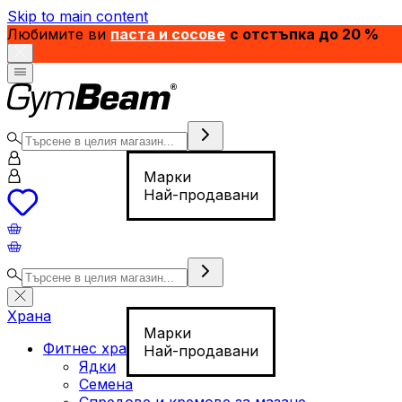
Skip to main content
Любимите ви
паста и сосове
с отстъпка до 20 %
Марки
Най-продавани
Храна
Марки
Фитнес храна
Най-продавани
Ядки
Семена
Спредове и кремове за мазане