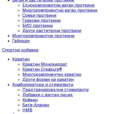
Еднокомпонентни веган протеини
Многокомпонентни веган протеини
Соеви протеини
Грахови протеини
БИО протеини
Други растителни протеини
Многокомпонентни протеини
Гейнъри
Спортни добавки
Креатин
Креатин Монохидрат
Креатин Creapure®
Многокомпонентен креатин
Други форми на креатин
Анаболизатори и стимуланти
Предтренировъчни стимуланти
Добавки с азотен оксид
Кофеин
Бета-Аланин
HMB