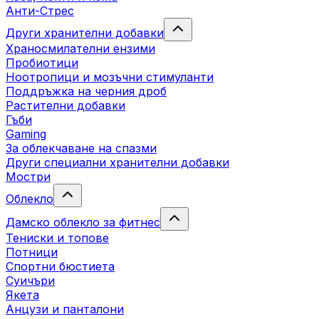
Анти-Стрес
Други хранителни добавки
Храносмилателни ензими
Пробиотици
Ноотропици и мозъчни стимуланти
Поддръжка на черния дроб
Растителни добавки
Гъби
Gaming
За облекчаване на спазми
Други специални хранителни добавки
Мостри
Облекло
Дамско облекло за фитнес
Тениски и топове
Потници
Спортни бюстиета
Суичъри
Якета
Aнцузи и панталони