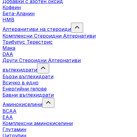
Добавки с азотен оксид
Кофеин
Бета-Аланин
HMB
Алтеранитиви на стероиди
Комплексни Стероидни Алтернативи
Трибулус Терестрис
Maка
DAA
Други Стероидни Алтернативи
въглехидрати
Бързи въглехидрати
Всичко в едно
Енергийни гелове
Бавни въглехидрати
Аминокиселини
BCAA
EAA
Комплексни аминокиселини
Глутамин
Цитрулин