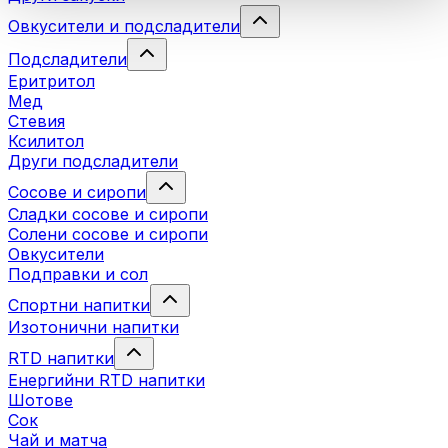
Овкусители и подсладители
Подсладители
Еритритол
Мед
Стевия
Ксилитол
Други подсладители
Сосове и сиропи
Сладки сосове и сиропи
Солени сосове и сиропи
Овкусители
Подправки и сол
Спортни напитки
Изотонични напитки
RTD напитки
Енергийни RTD напитки
Шотове
Сок
Чай и матча