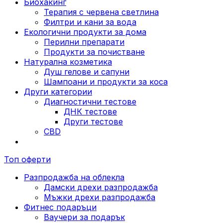
Биохакинг
Терапия с червена светлина
Филтри и кани за вода
Екологични продукти за дома
Перилни препарати
Продукти за почистване
Натурална козметика
Душ гелове и сапуни
Шампоани и продукти за коса
Други категории
Диагностични тестове
ДНК тестове
Други тестове
CBD
Топ оферти
Разпродажба на облекла
Дамски дрехи разпродажба
Мъжки дрехи разпродажба
Фитнес подаръци
Ваучери за подарък