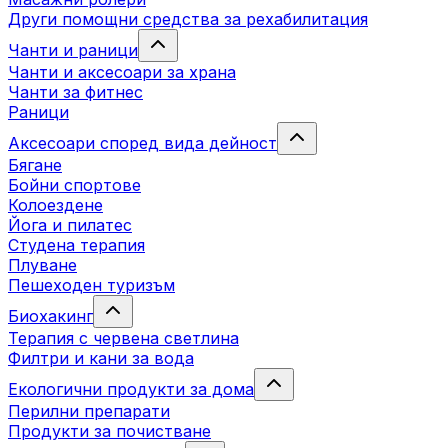
Други помощни средства за рехабилитация
Чанти и раници
Чанти и аксесоари за храна
Чанти за фитнес
Раници
Аксесоари според вида дейност
Бягане
Бойни спортове
Колоездене
Йога и пилатес
Студена терапия
Плуване
Пешеходен туризъм
Биохакинг
Терапия с червена светлина
Филтри и кани за вода
Екологични продукти за дома
Перилни препарати
Продукти за почистване