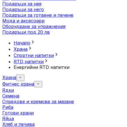
Подаръци за нея
Подаръци за него
Подаръци за готвене и печене
Мода и аксесоари
Оборудване за упражнения
Подаръци под 20 лв
Начало
Храна
Спортни напитки
RTD напитки
Енергийни RTD напитки
Храна
Фитнес храна
Ядки
Семена
Спредове и кремове за мазане
Риба
Готови храни
Яйца
Хляб и печива