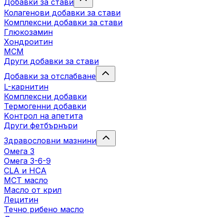
Добавки за стави
Колагенови добавки за стави
Комплексни добавки за стави
Глюкозамин
Хондроитин
МСМ
Други добавки за стави
Добавки за отслабване
L-карнитин
Комплексни добавки
Термогенни добавки
Kонтрол на апетита
Други фетбърнъри
Здравословни мазнини
Омега 3
Омега 3-6-9
CLA и HCA
МСТ масло
Масло от крил
Лецитин
Течно рибено масло