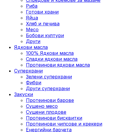
Риба
Готови храни
Яйца
Хляб и печива
Месо
Бобови култури
Други
Ядкови масла
100% Ядкови масла
Сладки ядкови масла
Протеинови ядкови масла
Суперхрани
Зелени суперхрани
Фибри
Други суперхрани
3акуски
Протеинови бaрове
Сушено месо
Сушени плодове
Протеинови бисквитки
Протеинови чипсове и крекери
Енергийни барчета