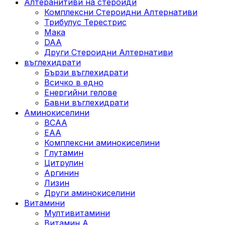
Алтеранитиви на стероиди
Комплексни Стероидни Алтернативи
Трибулус Терестрис
Maка
DAA
Други Стероидни Алтернативи
въглехидрати
Бързи въглехидрати
Всичко в едно
Енергийни гелове
Бавни въглехидрати
Аминокиселини
BCAA
EAA
Комплексни аминокиселини
Глутамин
Цитрулин
Аргинин
Лизин
Други аминокиселини
Витамини
Мултивитамини
Витамин А