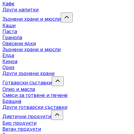
Кафе
Други напитки
Зърнени храни и мюсли
Каши
Паста
Гранола
Овесени ядки
Зърнени храни и мюсли
Елда
Киноа
Ориз
Други зърнени храни
Готварски съставки
Олио и масла
Смеси за готвене и печене
Брашна
Други готварски съставки
Диетични продукти
Био продукти
Веган продукти