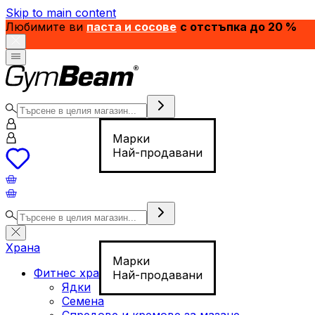
Skip to main content
Любимите ви
паста и сосове
с отстъпка до 20 %
Марки
Най-продавани
Храна
Марки
Фитнес храна
Най-продавани
Ядки
Семена
Спредове и кремове за мазане