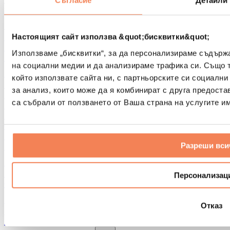
Съгласие
Детайли
Други помощни средства за рехабилитация
Чанти и раници
Чанти и аксесоари за храна
Настоящият сайт използва &quot;бисквитки&quot;
Чанти за фитнес
Използваме „бисквитки“, за да персонализираме съдърж
Раници
на социални медии и да анализираме трафика си. Също 
Аксесоари според вида дейност
който използвате сайта ни, с партньорските си социални
Бягане
за анализ, които може да я комбинират с друга предоста
Бойни спортове
са събрали от ползването от Ваша страна на услугите им
Колоездене
Йога и пилатес
Студена терапия
Плуване
Разреши вси
Пешеходен туризъм
Биохакинг
Терапия с червена светлина
Персонализац
Филтри и кани за вода
Екологични продукти за дома
Отказ
Перилни препарати
Продукти за почистване