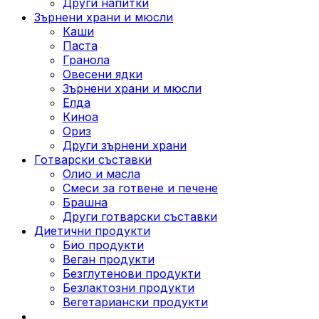
Други напитки
Зърнени храни и мюсли
Каши
Паста
Гранола
Овесени ядки
Зърнени храни и мюсли
Елда
Киноа
Ориз
Други зърнени храни
Готварски съставки
Олио и масла
Смеси за готвене и печене
Брашна
Други готварски съставки
Диетични продукти
Био продукти
Веган продукти
Безглутенови продукти
Безлактозни продукти
Вегетариански продукти