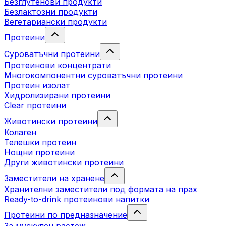
Безглутенови продукти
Безлактозни продукти
Вегетариански продукти
Протеини
Суроватъчни протеини
Протеинови концентрати
Многокомпонентни суроватъчни протеини
Протеин изолат
Хидролизирани протеини
Clear протеини
Животински протеини
Колаген
Телешки протеин
Нощни протеини
Други животински протеини
Заместители на хранене
Хранителни заместители под формата на прах
Ready-to-drink протеинови напитки
Протеини по предназначение