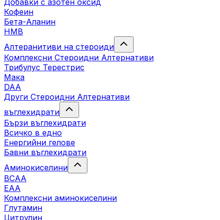
Добавки с азотен оксид
Кофеин
Бета-Аланин
HMB
Алтеранитиви на стероиди
Комплексни Стероидни Алтернативи
Трибулус Терестрис
Maка
DAA
Други Стероидни Алтернативи
въглехидрати
Бързи въглехидрати
Всичко в едно
Енергийни гелове
Бавни въглехидрати
Аминокиселини
BCAA
EAA
Комплексни аминокиселини
Глутамин
Цитрулин