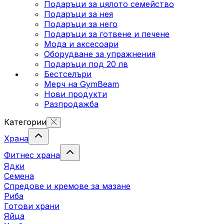
Подаръци за цялото семейство
Подаръци за нея
Подаръци за него
Подаръци за готвене и печене
Мода и аксесоари
Оборудване за упражнения
Подаръци под 20 лв
Бестселъри
Мерч на GymBeam
Нови продукти
Разпродажба
Категории
Храна
Фитнес храна
Ядки
Семена
Спредове и кремове за мазане
Риба
Готови храни
Яйца