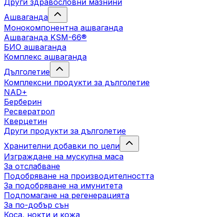
Други здравословни мазнини
Ашваганда
Монокомпонентна ашваганда
Ашваганда KSM-66®
БИО ашваганда
Комплекс ашваганда
Дълголетие
Комплексни продукти за дълголетие
NAD+
Берберин
Ресвератрол
Кверцетин
Други продукти за дълголетие
Хранителни добавки по цели
Изграждане на мускулна маса
За отслабване
Подобряване на производителността
За подобряване на имунитета
Подпомагане на регенерацията
За по-добър сън
Коса, нокти и кожа