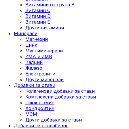
Витамини от група B
Витамин C
Витамин D
Витамин E
Други витамини
Минерали
Магнезий
Цинк
Мултиминерали
ZMA и ZMB
Калций
Желязо
Електролити
Други минерали
Добавки за стави
Колагенови добавки за стави
Комплексни добавки за стави
Глюкозамин
Хондроитин
МСМ
Други добавки за стави
Добавки за отслабване