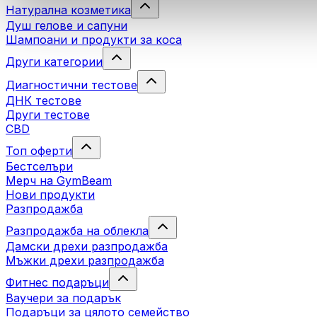
Натурална козметика
Душ гелове и сапуни
Шампоани и продукти за коса
Други категории
Диагностични тестове
ДНК тестове
Други тестове
CBD
Топ оферти
Бестселъри
Мерч на GymBeam
Нови продукти
Разпродажба
Разпродажба на облекла
Дамски дрехи разпродажба
Мъжки дрехи разпродажба
Фитнес подаръци
Ваучери за подарък
Подаръци за цялото семейство