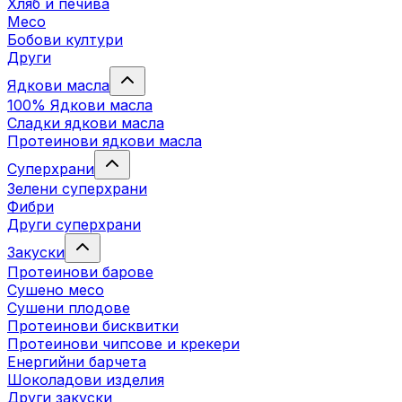
Хляб и печива
Месо
Бобови култури
Други
Ядкови масла
100% Ядкови масла
Сладки ядкови масла
Протеинови ядкови масла
Суперхрани
Зелени суперхрани
Фибри
Други суперхрани
3акуски
Протеинови бaрове
Сушено месо
Сушени плодове
Протеинови бисквитки
Протеинови чипсове и крекери
Енергийни барчета
Шоколадови изделия
Други закуски