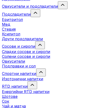
Овкусители и подсладители
Подсладители
Еритритол
Мед
Стевия
Ксилитол
Други подсладители
Сосове и сиропи
Сладки сосове и сиропи
Солени сосове и сиропи
Овкусители
Подправки и сол
Спортни напитки
Изотонични напитки
RTD напитки
Енергийни RTD напитки
Шотове
Сок
Чай и матча