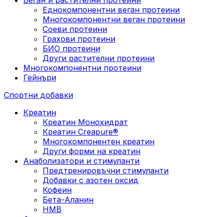
Еднокомпонентни веган протеини
Многокомпонентни веган протеини
Соеви протеини
Грахови протеини
БИО протеини
Други растителни протеини
Многокомпонентни протеини
Гейнъри
Спортни добавки
Креатин
Креатин Монохидрат
Креатин Creapure®
Многокомпонентен креатин
Други форми на креатин
Анаболизатори и стимуланти
Предтренировъчни стимуланти
Добавки с азотен оксид
Кофеин
Бета-Аланин
HMB