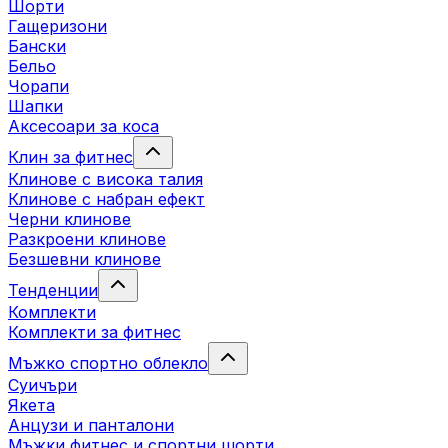
Шорти
Гащеризони
Бански
Бельо
Чорапи
Шапки
Аксесоари за коса
Клин за фитнес
Клинове с висока талия
Клинове с набран ефект
Черни клинове
Разкроени клинове
Безшевни клинове
Тенденции
Комплекти
Комплекти за фитнес
Мъжко спортно облекло
Суичъри
Якета
Aнцузи и панталони
Mъжки фитнес и спортни шорти