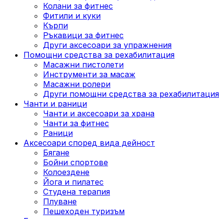
Колани за фитнес
Фитили и куки
Кърпи
Ръкавици за фитнес
Други аксесоари за упражнения
Помощни средства за рехабилитация
Масажни пистолети
Инструменти за масаж
Масажни ролери
Други помощни средства за рехабилитация
Чанти и раници
Чанти и аксесоари за храна
Чанти за фитнес
Раници
Аксесоари според вида дейност
Бягане
Бойни спортове
Колоездене
Йога и пилатес
Студена терапия
Плуване
Пешеходен туризъм