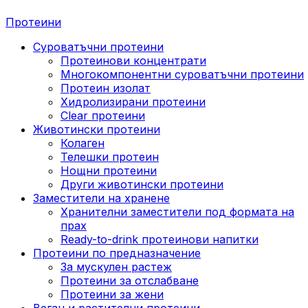
Протеини
Суроватъчни протеини
Протеинови концентрати
Многокомпонентни суроватъчни протеини
Протеин изолат
Хидролизирани протеини
Clear протеини
Животински протеини
Колаген
Телешки протеин
Нощни протеини
Други животински протеини
Заместители на хранене
Хранителни заместители под формата на
прах
Ready-to-drink протеинови напитки
Протеини по предназначение
За мускулен растеж
Протеини за отслабване
Протеини за жени
Веган и растителни протеини