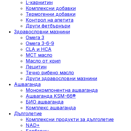
L-карнитин
Комплексни добавки
Термогенни добавки
Kонтрол на апетита
Други фетбърнъри
Здравословни мазнини
Омега 3
Омега 3-6-9
CLA и HCA
МСТ масло
Масло от крил
Лецитин
Течно рибено масло
Други здравословни мазнини
Ашваганда
Монокомпонентна ашваганда
Ашваганда KSM-66®
БИО ашваганда
Комплекс ашваганда
Дълголетие
Комплексни продукти за дълголетие
NAD+
Берберин