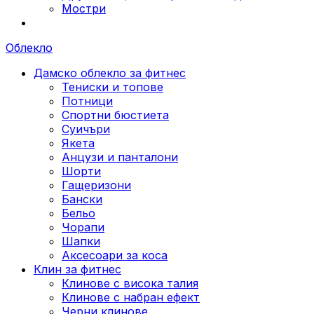
Мостри
Облекло
Дамско облекло за фитнес
Тениски и топове
Потници
Спортни бюстиета
Суичъри
Якета
Aнцузи и панталони
Шорти
Гащеризони
Бански
Бельо
Чорапи
Шапки
Аксесоари за коса
Клин за фитнес
Клинове с висока талия
Клинове с набран ефект
Черни клинове