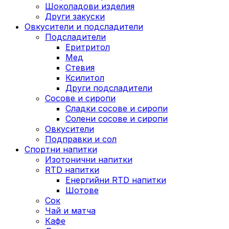
Шоколадови изделия
Други закуски
Овкусители и подсладители
Подсладители
Еритритол
Мед
Стевия
Ксилитол
Други подсладители
Сосове и сиропи
Сладки сосове и сиропи
Солени сосове и сиропи
Овкусители
Подправки и сол
Спортни напитки
Изотонични напитки
RTD напитки
Енергийни RTD напитки
Шотове
Сок
Чай и матча
Кафе