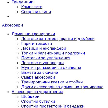
Тенденции
Комплекти
Спортни екипи
Аксесоари
Домашни тренировки
Лостове за тежест, щанги и дъмбели
Гири и тежести
Ластици и експандери
Топки и балансиращи подложки
Постелки за упражнения
Лостове и успоредки
Мулти тренажори за окачване
Въжета за скачане
Смарт аксесоари
Тренировъчни клетки и стойки
Други аксесоари за домашна тренировка
Аксесоари за упражнения
Шейкъри
Спортни бутилки
Спортни протектори и бандажи