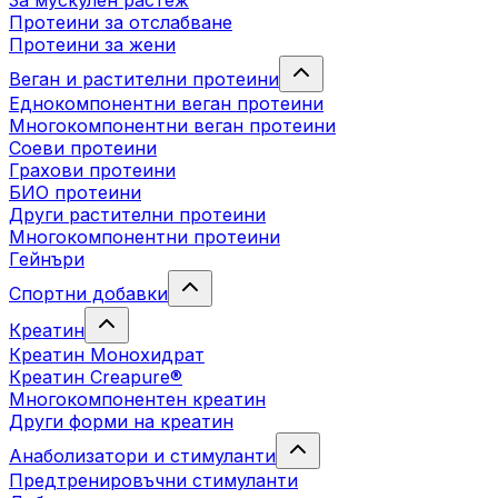
За мускулен растеж
Протеини за отслабване
Протеини за жени
Веган и растителни протеини
Еднокомпонентни веган протеини
Многокомпонентни веган протеини
Соеви протеини
Грахови протеини
БИО протеини
Други растителни протеини
Многокомпонентни протеини
Гейнъри
Спортни добавки
Креатин
Креатин Монохидрат
Креатин Creapure®
Многокомпонентен креатин
Други форми на креатин
Анаболизатори и стимуланти
Предтренировъчни стимуланти