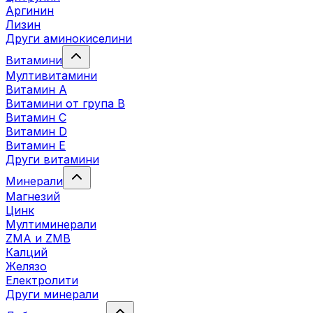
Аргинин
Лизин
Други аминокиселини
Витамини
Мултивитамини
Витамин А
Витамини от група B
Витамин C
Витамин D
Витамин E
Други витамини
Минерали
Магнезий
Цинк
Мултиминерали
ZMA и ZMB
Калций
Желязо
Електролити
Други минерали