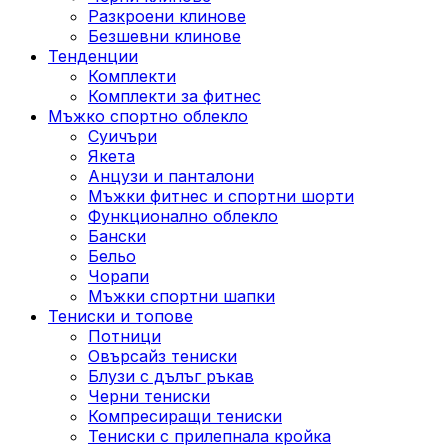
Разкроени клинове
Безшевни клинове
Тенденции
Комплекти
Комплекти за фитнес
Мъжко спортно облекло
Суичъри
Якета
Aнцузи и панталони
Mъжки фитнес и спортни шорти
Функционално облекло
Бански
Бельо
Чорапи
Mъжки спортни шапки
Тениски и топове
Потници
Овърсайз тениски
Блузи с дълъг ръкав
Черни тениски
Компресиращи тениски
Тениски с прилепнала кройка