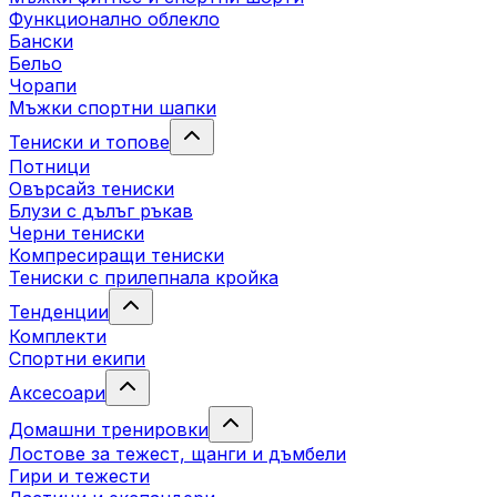
Функционално облекло
Бански
Бельо
Чорапи
Mъжки спортни шапки
Тениски и топове
Потници
Овърсайз тениски
Блузи с дълъг ръкав
Черни тениски
Компресиращи тениски
Тениски с прилепнала кройка
Тенденции
Комплекти
Спортни екипи
Аксесоари
Домашни тренировки
Лостове за тежест, щанги и дъмбели
Гири и тежести