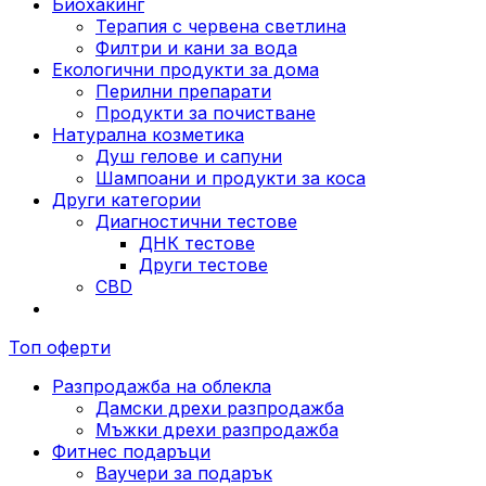
Биохакинг
Терапия с червена светлина
Филтри и кани за вода
Екологични продукти за дома
Перилни препарати
Продукти за почистване
Натурална козметика
Душ гелове и сапуни
Шампоани и продукти за коса
Други категории
Диагностични тестове
ДНК тестове
Други тестове
CBD
Топ оферти
Разпродажба на облекла
Дамски дрехи разпродажба
Мъжки дрехи разпродажба
Фитнес подаръци
Ваучери за подарък