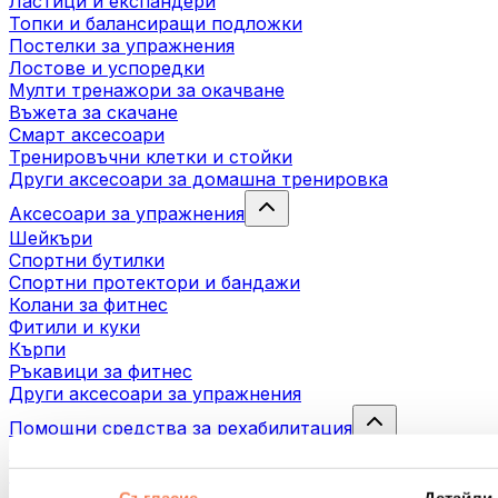
Ластици и експандери
Топки и балансиращи подложки
Постелки за упражнения
Лостове и успоредки
Мулти тренажори за окачване
Въжета за скачане
Смарт аксесоари
Тренировъчни клетки и стойки
Други аксесоари за домашна тренировка
Аксесоари за упражнения
Шейкъри
Спортни бутилки
Спортни протектори и бандажи
Колани за фитнес
Фитили и куки
Кърпи
Ръкавици за фитнес
Други аксесоари за упражнения
Помощни средства за рехабилитация
Масажни пистолети
Инструменти за масаж
Масажни ролери