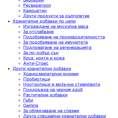
Ресвератрол
Кверцетин
Други продукти за дълголетие
Хранителни добавки по цели
Изграждане на мускулна маса
За отслабване
Подобряване на производителността
За подобряване на имунитета
Подпомагане на регенерацията
За по-добър сън
Коса, нокти и кожа
Анти-Стрес
Други хранителни добавки
Храносмилателни ензими
Пробиотици
Ноотропици и мозъчни стимуланти
Поддръжка на черния дроб
Растителни добавки
Гъби
Gaming
За облекчаване на спазми
Други специални хранителни добавки