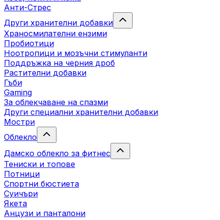
Анти-Стрес
Други хранителни добавки
Храносмилателни ензими
Пробиотици
Ноотропици и мозъчни стимуланти
Поддръжка на черния дроб
Растителни добавки
Гъби
Gaming
За облекчаване на спазми
Други специални хранителни добавки
Мостри
Облекло
Дамско облекло за фитнес
Тениски и топове
Потници
Спортни бюстиета
Суичъри
Якета
Aнцузи и панталони