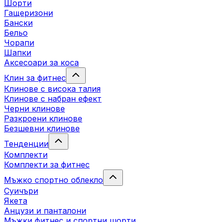
Шорти
Гащеризони
Бански
Бельо
Чорапи
Шапки
Аксесоари за коса
Клин за фитнес
Клинове с висока талия
Клинове с набран ефект
Черни клинове
Разкроени клинове
Безшевни клинове
Тенденции
Комплекти
Комплекти за фитнес
Мъжко спортно облекло
Суичъри
Якета
Aнцузи и панталони
Mъжки фитнес и спортни шорти