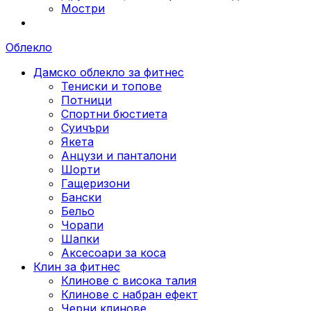
Мостри
Облекло
Дамско облекло за фитнес
Тениски и топове
Потници
Спортни бюстиета
Суичъри
Якета
Aнцузи и панталони
Шорти
Гащеризони
Бански
Бельо
Чорапи
Шапки
Аксесоари за коса
Клин за фитнес
Клинове с висока талия
Клинове с набран ефект
Черни клинове