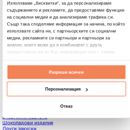
Хляб и печива
Използваме „бисквитки“, за да персонализираме
Месо
съдържанието и рекламите, да предоставяме функции
Бобови култури
на социални медии и да анализираме трафика си.
Други
Също така споделяме информация за начина, по който
Ядкови масла
използвате сайта ни, с партньорските си социални
100% Ядкови масла
медии, рекламните си партньори и партньори за
Сладки ядкови масла
анализ, които може да я комбинират с друга
Протеинови ядкови масла
предоставена им от Вас информация или с такава,
Суперхрани
която са събрали от ползването от Ваша страна на
Зелени суперхрани
услугите им.
Фибри
Разреши всички
Други суперхрани
3акуски
Протеинови бaрове
Персонализация
Сушено месо
Сушени плодове
Протеинови бисквитки
Отказ
Протеинови чипсове и крекери
Енергийни барчета
Шоколадови изделия
Други закуски