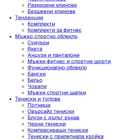
Разкроени клинове
Безшевни клинове
Тенденции
Комплекти
Комплекти за фитнес
Мъжко спортно облекло
Суичъри
Якета
Aнцузи и панталони
Mъжки фитнес и спортни шорти
Функционално облекло
Бански
Бельо
Чорапи
Mъжки спортни шапки
Тениски и топове
Потници
Овърсайз тениски
Блузи с дълъг ръкав
Черни тениски
Компресиращи тениски
Тениски с прилепнала кройка