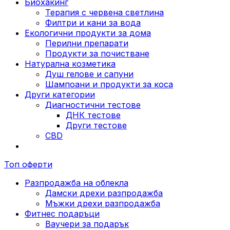
Биохакинг
Терапия с червена светлина
Филтри и кани за вода
Екологични продукти за дома
Перилни препарати
Продукти за почистване
Натурална козметика
Душ гелове и сапуни
Шампоани и продукти за коса
Други категории
Диагностични тестове
ДНК тестове
Други тестове
CBD
Топ оферти
Разпродажба на облекла
Дамски дрехи разпродажба
Мъжки дрехи разпродажба
Фитнес подаръци
Ваучери за подарък