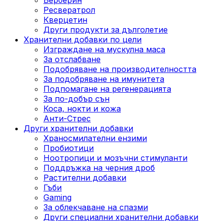
Ресвератрол
Кверцетин
Други продукти за дълголетие
Хранителни добавки по цели
Изграждане на мускулна маса
За отслабване
Подобряване на производителността
За подобряване на имунитета
Подпомагане на регенерацията
За по-добър сън
Коса, нокти и кожа
Анти-Стрес
Други хранителни добавки
Храносмилателни ензими
Пробиотици
Ноотропици и мозъчни стимуланти
Поддръжка на черния дроб
Растителни добавки
Гъби
Gaming
За облекчаване на спазми
Други специални хранителни добавки