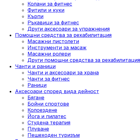
Колани за фитнес
Фитили и куки
Кърпи
Ръкавици за фитнес
Други аксесоари за упражнения
Помощни средства за рехабилитация
Масажни пистолети
Инструменти за масаж
Масажни ролери
Други помощни средства за рехабилитация
Чанти и раници
Чанти и аксесоари за храна
Чанти за фитнес
Раници
Аксесоари според вида дейност
Бягане
Бойни спортове
Колоездене
Йога и пилатес
Студена терапия
Плуване
Пешеходен туризъм