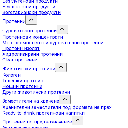
Безглутенови продукти
Безлактозни продукти
Вегетариански продукти
Протеини
Суроватъчни протеини
Протеинови концентрати
Многокомпонентни суроватъчни протеини
Протеин изолат
Хидролизирани протеини
Clear протеини
Животински протеини
Колаген
Телешки протеин
Нощни протеини
Други животински протеини
Заместители на хранене
Хранителни заместители под формата на прах
Ready-to-drink протеинови напитки
Протеини по предназначение