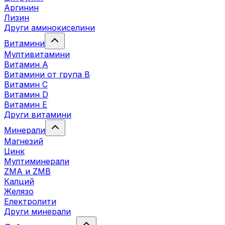
Аргинин
Лизин
Други аминокиселини
Витамини
Мултивитамини
Витамин А
Витамини от група B
Витамин C
Витамин D
Витамин E
Други витамини
Минерали
Магнезий
Цинк
Мултиминерали
ZMA и ZMB
Калций
Желязо
Електролити
Други минерали