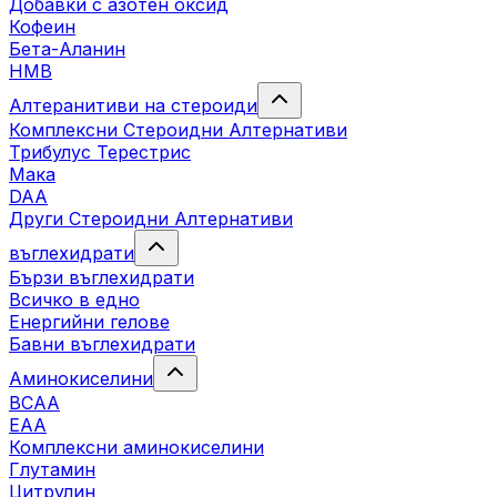
Добавки с азотен оксид
Кофеин
Бета-Аланин
HMB
Алтеранитиви на стероиди
Комплексни Стероидни Алтернативи
Трибулус Терестрис
Maка
DAA
Други Стероидни Алтернативи
въглехидрати
Бързи въглехидрати
Всичко в едно
Енергийни гелове
Бавни въглехидрати
Аминокиселини
BCAA
EAA
Комплексни аминокиселини
Глутамин
Цитрулин