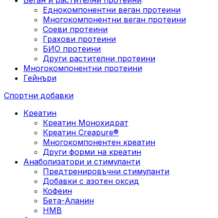
Еднокомпонентни веган протеини
Многокомпонентни веган протеини
Соеви протеини
Грахови протеини
БИО протеини
Други растителни протеини
Многокомпонентни протеини
Гейнъри
Спортни добавки
Креатин
Креатин Монохидрат
Креатин Creapure®
Многокомпонентен креатин
Други форми на креатин
Анаболизатори и стимуланти
Предтренировъчни стимуланти
Добавки с азотен оксид
Кофеин
Бета-Аланин
HMB