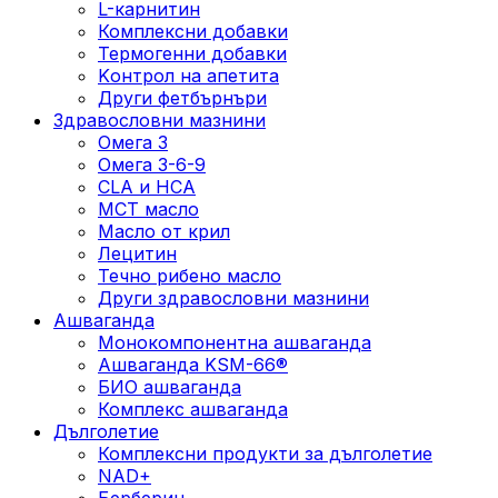
L-карнитин
Комплексни добавки
Термогенни добавки
Kонтрол на апетита
Други фетбърнъри
Здравословни мазнини
Омега 3
Омега 3-6-9
CLA и HCA
МСТ масло
Масло от крил
Лецитин
Течно рибено масло
Други здравословни мазнини
Ашваганда
Монокомпонентна ашваганда
Ашваганда KSM-66®
БИО ашваганда
Комплекс ашваганда
Дълголетие
Комплексни продукти за дълголетие
NAD+
Берберин