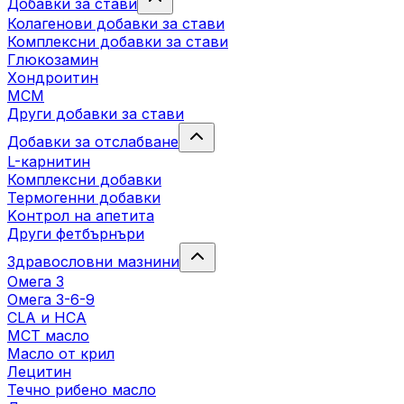
Добавки за стави
Колагенови добавки за стави
Комплексни добавки за стави
Глюкозамин
Хондроитин
МСМ
Други добавки за стави
Добавки за отслабване
L-карнитин
Комплексни добавки
Термогенни добавки
Kонтрол на апетита
Други фетбърнъри
Здравословни мазнини
Омега 3
Омега 3-6-9
CLA и HCA
МСТ масло
Масло от крил
Лецитин
Течно рибено масло