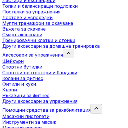
Ластици и експандери
Топки и балансиращи подложки
Постелки за упражнения
Лостове и успоредки
Мулти тренажори за окачване
Въжета за скачане
Смарт аксесоари
Тренировъчни клетки и стойки
Други аксесоари за домашна тренировка
Аксесоари за упражнения
Шейкъри
Спортни бутилки
Спортни протектори и бандажи
Колани за фитнес
Фитили и куки
Кърпи
Ръкавици за фитнес
Други аксесоари за упражнения
Помощни средства за рехабилитация
Масажни пистолети
Инструменти за масаж
Масажни ролери