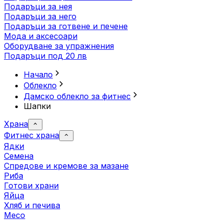
Подаръци за нея
Подаръци за него
Подаръци за готвене и печене
Мода и аксесоари
Оборудване за упражнения
Подаръци под 20 лв
Начало
Облекло
Дамско облекло за фитнес
Шапки
Храна
Фитнес храна
Ядки
Семена
Спредове и кремове за мазане
Риба
Готови храни
Яйца
Хляб и печива
Месо