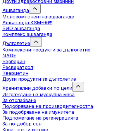
Други здравословни мазнини
Ашваганда
Монокомпонентна ашваганда
Ашваганда KSM-66®
БИО ашваганда
Комплекс ашваганда
Дълголетие
Комплексни продукти за дълголетие
NAD+
Берберин
Ресвератрол
Кверцетин
Други продукти за дълголетие
Хранителни добавки по цели
Изграждане на мускулна маса
За отслабване
Подобряване на производителността
За подобряване на имунитета
Подпомагане на регенерацията
За по-добър сън
Коса, нокти и кожа