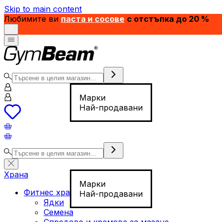
Skip to main content
Любимите ви
паста и сосове
с отстъпка до 20 %
Марки
Най-продавани
Храна
Марки
Фитнес храна
Най-продавани
Ядки
Семена
Спредове и кремове за мазане