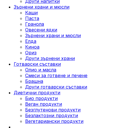
Други напитки
Зърнени храни и мюсли
Каши
Паста
Гранола
Овесени ядки
Зърнени храни и мюсли
Елда
Киноа
Ориз
Други зърнени храни
Готварски съставки
Олио и масла
Смеси за готвене и печене
Брашна
Други готварски съставки
Диетични продукти
Био продукти
Веган продукти
Безглутенови продукти
Безлактозни продукти
Вегетариански продукти