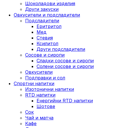
Шоколадови изделия
Други закуски
Овкусители и подсладители
Подсладители
Еритритол
Мед
Стевия
Ксилитол
Други подсладители
Сосове и сиропи
Сладки сосове и сиропи
Солени сосове и сиропи
Овкусители
Подправки и сол
Спортни напитки
Изотонични напитки
RTD напитки
Енергийни RTD напитки
Шотове
Сок
Чай и матча
Кафе