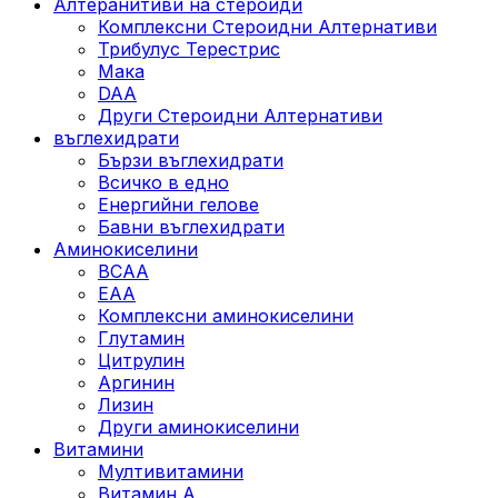
Алтеранитиви на стероиди
Комплексни Стероидни Алтернативи
Трибулус Терестрис
Maка
DAA
Други Стероидни Алтернативи
въглехидрати
Бързи въглехидрати
Всичко в едно
Енергийни гелове
Бавни въглехидрати
Аминокиселини
BCAA
EAA
Комплексни аминокиселини
Глутамин
Цитрулин
Аргинин
Лизин
Други аминокиселини
Витамини
Мултивитамини
Витамин А