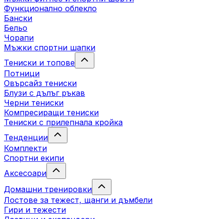
Функционално облекло
Бански
Бельо
Чорапи
Mъжки спортни шапки
Тениски и топове
Потници
Овърсайз тениски
Блузи с дълъг ръкав
Черни тениски
Компресиращи тениски
Тениски с прилепнала кройка
Тенденции
Комплекти
Спортни екипи
Аксесоари
Домашни тренировки
Лостове за тежест, щанги и дъмбели
Гири и тежести