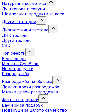
Натурална козметика
Душ гелове и сапуни
Шампоани и продукти за коса
Други категории
Диагностични тестове
ДНК тестове
Други тестове
CBD
Топ оферти
Бестселъри
Мерч на GymBeam
Нови продукти
Разпродажба
Разпродажба на облекла
Дамски дрехи разпродажба
Мъжки дрехи разпродажба
Фитнес подаръци
Ваучери за подарък
Подаръци за цялото семейство