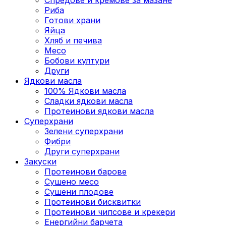
Риба
Готови храни
Яйца
Хляб и печива
Месо
Бобови култури
Други
Ядкови масла
100% Ядкови масла
Сладки ядкови масла
Протеинови ядкови масла
Суперхрани
Зелени суперхрани
Фибри
Други суперхрани
3акуски
Протеинови бaрове
Сушено месо
Сушени плодове
Протеинови бисквитки
Протеинови чипсове и крекери
Енергийни барчета