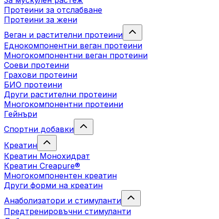
За мускулен растеж
Протеини за отслабване
Протеини за жени
Веган и растителни протеини
Еднокомпонентни веган протеини
Многокомпонентни веган протеини
Соеви протеини
Грахови протеини
БИО протеини
Други растителни протеини
Многокомпонентни протеини
Гейнъри
Спортни добавки
Креатин
Креатин Монохидрат
Креатин Creapure®
Многокомпонентен креатин
Други форми на креатин
Анаболизатори и стимуланти
Предтренировъчни стимуланти