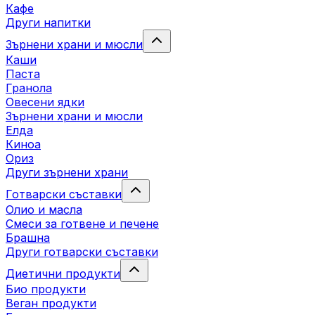
Кафе
Други напитки
Зърнени храни и мюсли
Каши
Паста
Гранола
Овесени ядки
Зърнени храни и мюсли
Елда
Киноа
Ориз
Други зърнени храни
Готварски съставки
Олио и масла
Смеси за готвене и печене
Брашна
Други готварски съставки
Диетични продукти
Био продукти
Веган продукти