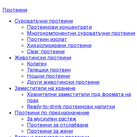
Протеини
Суроватъчни протеини
Протеинови концентрати
Многокомпонентни суроватъчни протеини
Протеин изолат
Хидролизирани протеини
Clear протеини
Животински протеини
Колаген
Телешки протеин
Нощни протеини
Други животински протеини
Заместители на хранене
Хранителни заместители под формата на
прах
Ready-to-drink протеинови напитки
Протеини по предназначение
За мускулен растеж
Протеини за отслабване
Протеини за жени
Веган и растителни протеини