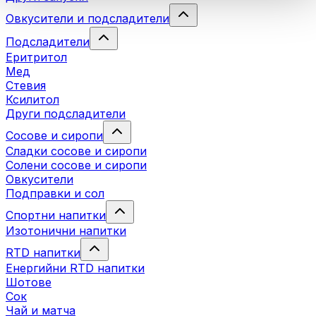
Овкусители и подсладители
Подсладители
Еритритол
Мед
Стевия
Ксилитол
Други подсладители
Сосове и сиропи
Сладки сосове и сиропи
Солени сосове и сиропи
Овкусители
Подправки и сол
Спортни напитки
Изотонични напитки
RTD напитки
Енергийни RTD напитки
Шотове
Сок
Чай и матча