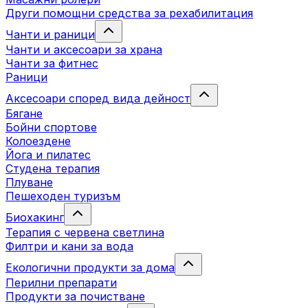
Други помощни средства за рехабилитация
Чанти и раници
Чанти и аксесоари за храна
Чанти за фитнес
Раници
Аксесоари според вида дейност
Бягане
Бойни спортове
Колоездене
Йога и пилатес
Студена терапия
Плуване
Пешеходен туризъм
Биохакинг
Терапия с червена светлина
Филтри и кани за вода
Екологични продукти за дома
Перилни препарати
Продукти за почистване