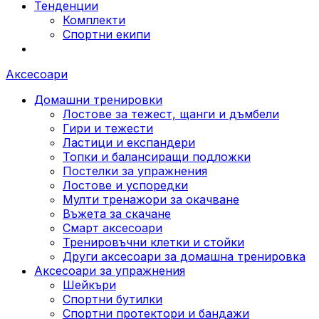
Тенденции
Комплекти
Спортни екипи
Аксесоари
Домашни тренировки
Лостове за тежест, щанги и дъмбели
Гири и тежести
Ластици и експандери
Топки и балансиращи подложки
Постелки за упражнения
Лостове и успоредки
Мулти тренажори за окачване
Въжета за скачане
Смарт аксесоари
Тренировъчни клетки и стойки
Други аксесоари за домашна тренировка
Аксесоари за упражнения
Шейкъри
Спортни бутилки
Спортни протектори и бандажи