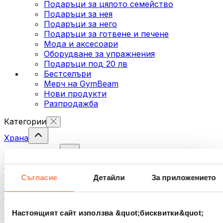
Подаръци за цялото семейство
Подаръци за нея
Подаръци за него
Подаръци за готвене и печене
Мода и аксесоари
Оборудване за упражнения
Подаръци под 20 лв
Бестселъри
Мерч на GymBeam
Нови продукти
Разпродажба
Категории
Храна
Фитнес храна
Ядки
Семена
Съгласие
Детайли
За приложението
Спредове и кремове за мазане
Риба
Готови храни
Настоящият сайт използва &quot;бисквитки&quot;
Яйца