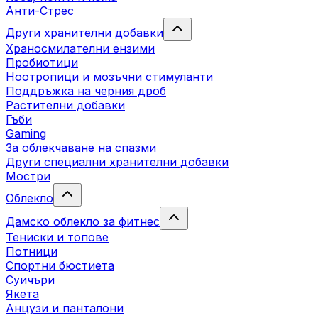
Анти-Стрес
Други хранителни добавки
Храносмилателни ензими
Пробиотици
Ноотропици и мозъчни стимуланти
Поддръжка на черния дроб
Растителни добавки
Гъби
Gaming
За облекчаване на спазми
Други специални хранителни добавки
Мостри
Облекло
Дамско облекло за фитнес
Тениски и топове
Потници
Спортни бюстиета
Суичъри
Якета
Aнцузи и панталони