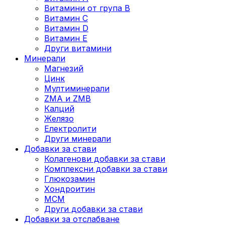
Витамини от група B
Витамин C
Витамин D
Витамин E
Други витамини
Минерали
Магнезий
Цинк
Мултиминерали
ZMA и ZMB
Калций
Желязо
Електролити
Други минерали
Добавки за стави
Колагенови добавки за стави
Комплексни добавки за стави
Глюкозамин
Хондроитин
МСМ
Други добавки за стави
Добавки за отслабване