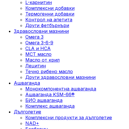
L-карнитин
Комплексни добавки
Термогенни добавки
Kонтрол на апетита
Други фетбърнъри
Здравословни мазнини
Омега 3
Омега 3-6-9
CLA и HCA
МСТ масло
Масло от крил
Лецитин
Течно рибено масло
Други здравословни мазнини
Ашваганда
Монокомпонентна ашваганда
Ашваганда KSM-66®
БИО ашваганда
Комплекс ашваганда
Дълголетие
Комплексни продукти за дълголетие
NAD+
Берберин