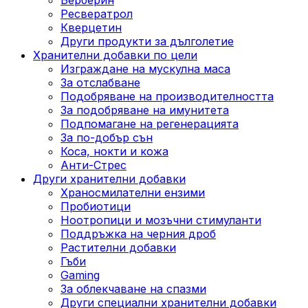
Ресвератрол
Кверцетин
Други продукти за дълголетие
Хранителни добавки по цели
Изграждане на мускулна маса
За отслабване
Подобряване на производителността
За подобряване на имунитета
Подпомагане на регенерацията
За по-добър сън
Коса, нокти и кожа
Анти-Стрес
Други хранителни добавки
Храносмилателни ензими
Пробиотици
Ноотропици и мозъчни стимуланти
Поддръжка на черния дроб
Растителни добавки
Гъби
Gaming
За облекчаване на спазми
Други специални хранителни добавки