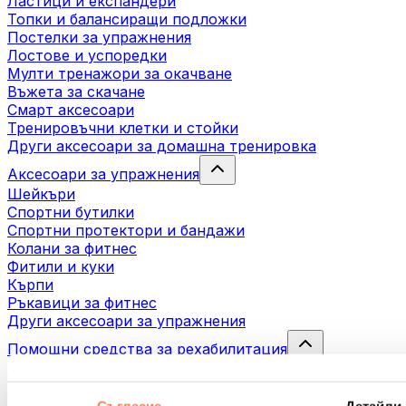
Ластици и експандери
Топки и балансиращи подложки
Постелки за упражнения
Лостове и успоредки
Мулти тренажори за окачване
Въжета за скачане
Смарт аксесоари
Тренировъчни клетки и стойки
Други аксесоари за домашна тренировка
Аксесоари за упражнения
Шейкъри
Спортни бутилки
Спортни протектори и бандажи
Колани за фитнес
Фитили и куки
Кърпи
Ръкавици за фитнес
Други аксесоари за упражнения
Помощни средства за рехабилитация
Масажни пистолети
Инструменти за масаж
Масажни ролери