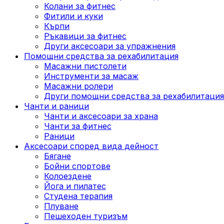
Колани за фитнес
Фитили и куки
Кърпи
Ръкавици за фитнес
Други аксесоари за упражнения
Помощни средства за рехабилитация
Масажни пистолети
Инструменти за масаж
Масажни ролери
Други помощни средства за рехабилитация
Чанти и раници
Чанти и аксесоари за храна
Чанти за фитнес
Раници
Аксесоари според вида дейност
Бягане
Бойни спортове
Колоездене
Йога и пилатес
Студена терапия
Плуване
Пешеходен туризъм