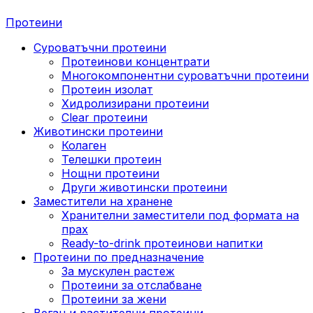
Протеини
Суроватъчни протеини
Протеинови концентрати
Многокомпонентни суроватъчни протеини
Протеин изолат
Хидролизирани протеини
Clear протеини
Животински протеини
Колаген
Телешки протеин
Нощни протеини
Други животински протеини
Заместители на хранене
Хранителни заместители под формата на
прах
Ready-to-drink протеинови напитки
Протеини по предназначение
За мускулен растеж
Протеини за отслабване
Протеини за жени
Веган и растителни протеини