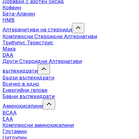
Добавки с азотен оксид
Кофеин
Бета-Аланин
HMB
Алтеранитиви на стероиди
Комплексни Стероидни Алтернативи
Трибулус Терестрис
Maка
DAA
Други Стероидни Алтернативи
въглехидрати
Бързи въглехидрати
Всичко в едно
Енергийни гелове
Бавни въглехидрати
Аминокиселини
BCAA
EAA
Комплексни аминокиселини
Глутамин
Цитрулин