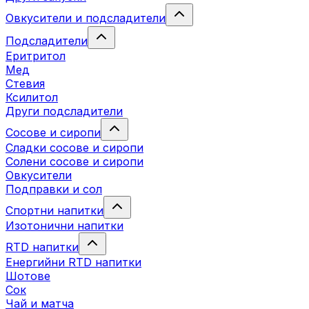
Овкусители и подсладители
Подсладители
Еритритол
Мед
Стевия
Ксилитол
Други подсладители
Сосове и сиропи
Сладки сосове и сиропи
Солени сосове и сиропи
Овкусители
Подправки и сол
Спортни напитки
Изотонични напитки
RTD напитки
Енергийни RTD напитки
Шотове
Сок
Чай и матча