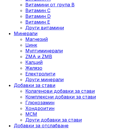
Витамини от група B
Витамин C
Витамин D
Витамин E
Други витамини
Минерали
Магнезий
Цинк
Мултиминерали
ZMA и ZMB
Калций
Желязо
Електролити
Други минерали
Добавки за стави
Колагенови добавки за стави
Комплексни добавки за стави
Глюкозамин
Хондроитин
МСМ
Други добавки за стави
Добавки за отслабване