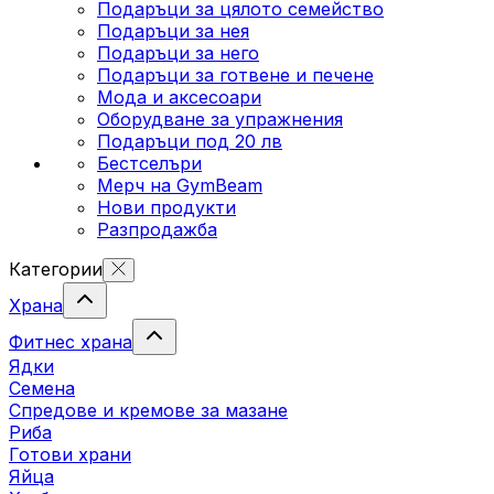
Подаръци за цялото семейство
Подаръци за нея
Подаръци за него
Подаръци за готвене и печене
Мода и аксесоари
Оборудване за упражнения
Подаръци под 20 лв
Бестселъри
Мерч на GymBeam
Нови продукти
Разпродажба
Категории
Храна
Фитнес храна
Ядки
Семена
Спредове и кремове за мазане
Риба
Готови храни
Яйца