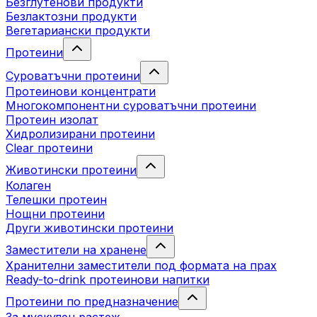
Безглутенови продукти
Безлактозни продукти
Вегетариански продукти
Протеини
Суроватъчни протеини
Протеинови концентрати
Многокомпонентни суроватъчни протеини
Протеин изолат
Хидролизирани протеини
Clear протеини
Животински протеини
Колаген
Телешки протеин
Нощни протеини
Други животински протеини
Заместители на хранене
Хранителни заместители под формата на прах
Ready-to-drink протеинови напитки
Протеини по предназначение