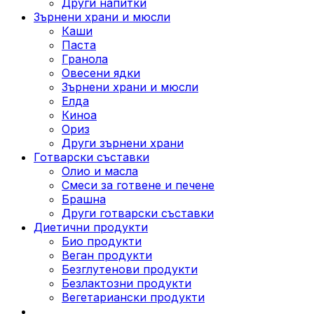
Други напитки
Зърнени храни и мюсли
Каши
Паста
Гранола
Овесени ядки
Зърнени храни и мюсли
Елда
Киноа
Ориз
Други зърнени храни
Готварски съставки
Олио и масла
Смеси за готвене и печене
Брашна
Други готварски съставки
Диетични продукти
Био продукти
Веган продукти
Безглутенови продукти
Безлактозни продукти
Вегетариански продукти