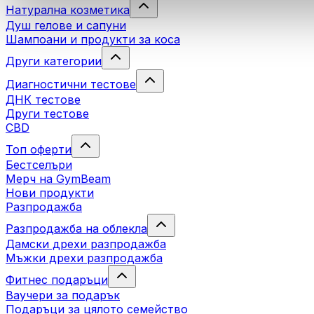
Натурална козметика
Душ гелове и сапуни
Шампоани и продукти за коса
Други категории
Диагностични тестове
ДНК тестове
Други тестове
CBD
Топ оферти
Бестселъри
Мерч на GymBeam
Нови продукти
Разпродажба
Разпродажба на облекла
Дамски дрехи разпродажба
Мъжки дрехи разпродажба
Фитнес подаръци
Ваучери за подарък
Подаръци за цялото семейство