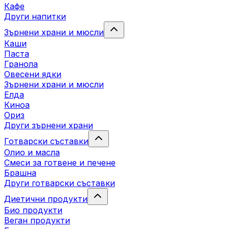
Кафе
Други напитки
Зърнени храни и мюсли
Каши
Паста
Гранола
Овесени ядки
Зърнени храни и мюсли
Елда
Киноа
Ориз
Други зърнени храни
Готварски съставки
Олио и масла
Смеси за готвене и печене
Брашна
Други готварски съставки
Диетични продукти
Био продукти
Веган продукти