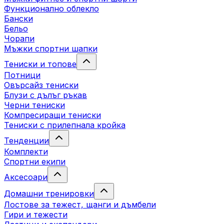
Функционално облекло
Бански
Бельо
Чорапи
Mъжки спортни шапки
Тениски и топове
Потници
Овърсайз тениски
Блузи с дълъг ръкав
Черни тениски
Компресиращи тениски
Тениски с прилепнала кройка
Тенденции
Комплекти
Спортни екипи
Аксесоари
Домашни тренировки
Лостове за тежест, щанги и дъмбели
Гири и тежести