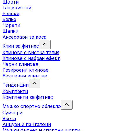
Шорти
Гащеризони
Бански
Бельо
Чорапи
Шапки
Аксесоари за коса
Клин за фитнес
Клинове с висока талия
Клинове с набран ефект
Черни клинове
Разкроени клинове
Безшевни клинове
Тенденции
Комплекти
Комплекти за фитнес
Мъжко спортно облекло
Суичъри
Якета
Aнцузи и панталони
Mъжки фитнес и спортни шорти