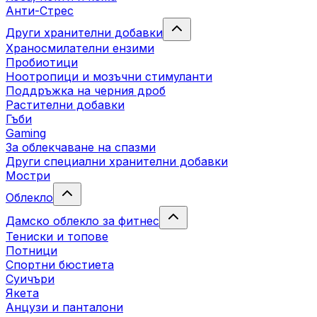
Анти-Стрес
Други хранителни добавки
Храносмилателни ензими
Пробиотици
Ноотропици и мозъчни стимуланти
Поддръжка на черния дроб
Растителни добавки
Гъби
Gaming
За облекчаване на спазми
Други специални хранителни добавки
Мостри
Облекло
Дамско облекло за фитнес
Тениски и топове
Потници
Спортни бюстиета
Суичъри
Якета
Aнцузи и панталони