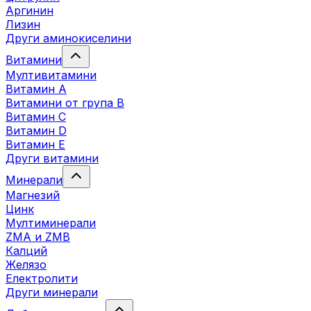
Аргинин
Лизин
Други аминокиселини
Витамини
Мултивитамини
Витамин А
Витамини от група B
Витамин C
Витамин D
Витамин E
Други витамини
Минерали
Магнезий
Цинк
Мултиминерали
ZMA и ZMB
Калций
Желязо
Електролити
Други минерали