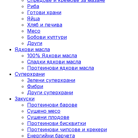
Риба
Готови храни
Яйца
Хляб и печива
Месо
Бобови култури
Други
Ядкови масла
100% Ядкови масла
Сладки ядкови масла
Протеинови ядкови масла
Суперхрани
Зелени суперхрани
Фибри
Други суперхрани
3акуски
Протеинови бaрове
Сушено месо
Сушени плодове
Протеинови бисквитки
Протеинови чипсове и крекери
Енергийни барчета