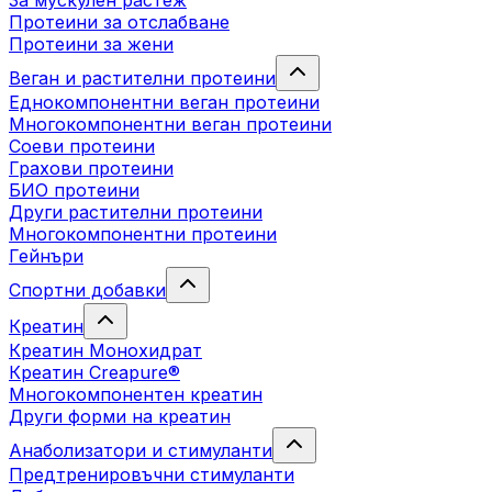
За мускулен растеж
Протеини за отслабване
Протеини за жени
Веган и растителни протеини
Еднокомпонентни веган протеини
Многокомпонентни веган протеини
Соеви протеини
Грахови протеини
БИО протеини
Други растителни протеини
Многокомпонентни протеини
Гейнъри
Спортни добавки
Креатин
Креатин Монохидрат
Креатин Creapure®
Многокомпонентен креатин
Други форми на креатин
Анаболизатори и стимуланти
Предтренировъчни стимуланти