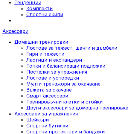
Тенденции
Комплекти
Спортни екипи
Аксесоари
Домашни тренировки
Лостове за тежест, щанги и дъмбели
Гири и тежести
Ластици и експандери
Топки и балансиращи подложки
Постелки за упражнения
Лостове и успоредки
Мулти тренажори за окачване
Въжета за скачане
Смарт аксесоари
Тренировъчни клетки и стойки
Други аксесоари за домашна тренировка
Аксесоари за упражнения
Шейкъри
Спортни бутилки
Спортни протектори и бандажи