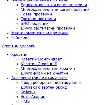
Еднокомпонентни веган протеини
Многокомпонентни веган протеини
Соеви протеини
Грахови протеини
БИО протеини
Други растителни протеини
Многокомпонентни протеини
Гейнъри
Спортни добавки
Креатин
Креатин Монохидрат
Креатин Creapure®
Многокомпонентен креатин
Други форми на креатин
Анаболизатори и стимуланти
Предтренировъчни стимуланти
Добавки с азотен оксид
Кофеин
Бета-Аланин
HMB