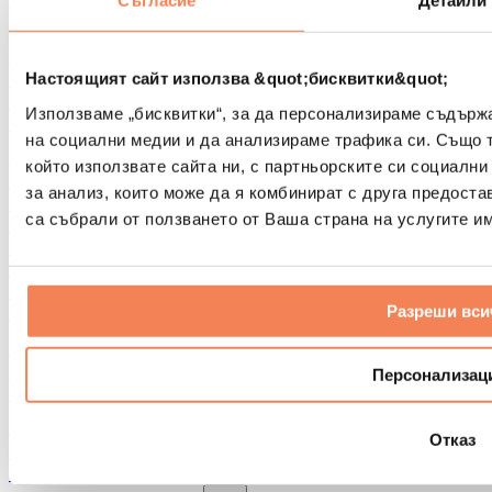
Съгласие
Детайли
Други помощни средства за рехабилитация
Чанти и раници
Чанти и аксесоари за храна
Настоящият сайт използва &quot;бисквитки&quot;
Чанти за фитнес
Използваме „бисквитки“, за да персонализираме съдърж
Раници
на социални медии и да анализираме трафика си. Също 
Аксесоари според вида дейност
който използвате сайта ни, с партньорските си социални
Бягане
за анализ, които може да я комбинират с друга предоста
Бойни спортове
са събрали от ползването от Ваша страна на услугите им
Колоездене
Йога и пилатес
Студена терапия
Плуване
Разреши вси
Пешеходен туризъм
Биохакинг
Терапия с червена светлина
Персонализац
Филтри и кани за вода
Екологични продукти за дома
Отказ
Перилни препарати
Продукти за почистване