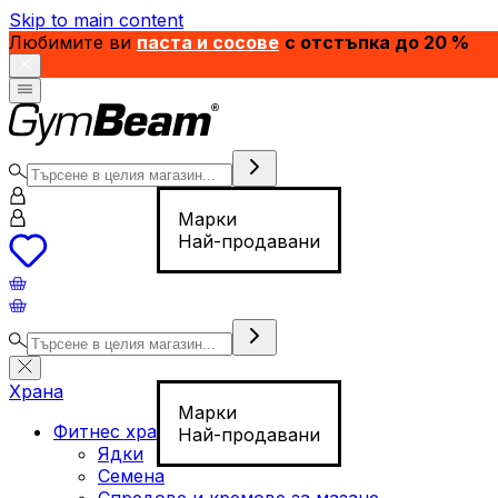
Skip to main content
Любимите ви
паста и сосове
с отстъпка до 20 %
Марки
Най-продавани
Храна
Марки
Фитнес храна
Най-продавани
Ядки
Семена
Спредове и кремове за мазане