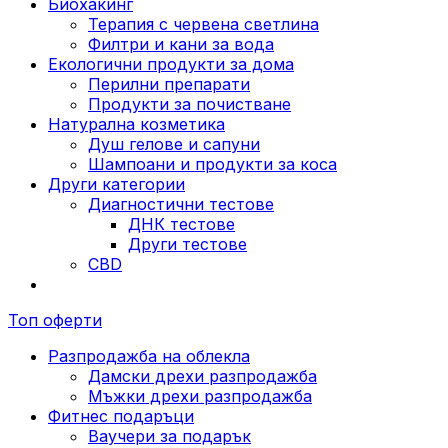
Биохакинг
Терапия с червена светлина
Филтри и кани за вода
Екологични продукти за дома
Перилни препарати
Продукти за почистване
Натурална козметика
Душ гелове и сапуни
Шампоани и продукти за коса
Други категории
Диагностични тестове
ДНК тестове
Други тестове
CBD
Топ оферти
Разпродажба на облекла
Дамски дрехи разпродажба
Мъжки дрехи разпродажба
Фитнес подаръци
Ваучери за подарък