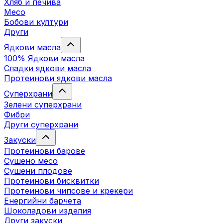
Хляб и печива
Месо
Бобови култури
Други
Ядкови масла
100% Ядкови масла
Сладки ядкови масла
Протеинови ядкови масла
Суперхрани
Зелени суперхрани
Фибри
Други суперхрани
3акуски
Протеинови бaрове
Сушено месо
Сушени плодове
Протеинови бисквитки
Протеинови чипсове и крекери
Енергийни барчета
Шоколадови изделия
Други закуски