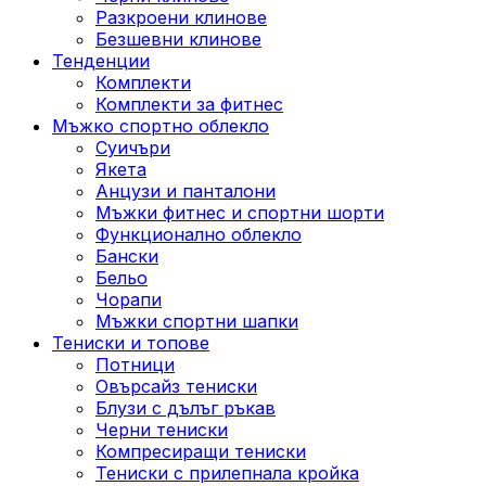
Разкроени клинове
Безшевни клинове
Тенденции
Комплекти
Комплекти за фитнес
Мъжко спортно облекло
Суичъри
Якета
Aнцузи и панталони
Mъжки фитнес и спортни шорти
Функционално облекло
Бански
Бельо
Чорапи
Mъжки спортни шапки
Тениски и топове
Потници
Овърсайз тениски
Блузи с дълъг ръкав
Черни тениски
Компресиращи тениски
Тениски с прилепнала кройка