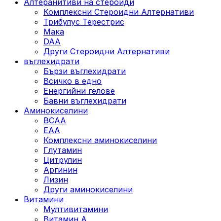
Алтеранитиви на стероиди
Комплексни Стероидни Алтернативи
Трибулус Терестрис
Maка
DAA
Други Стероидни Алтернативи
въглехидрати
Бързи въглехидрати
Всичко в едно
Енергийни гелове
Бавни въглехидрати
Аминокиселини
BCAA
EAA
Комплексни аминокиселини
Глутамин
Цитрулин
Аргинин
Лизин
Други аминокиселини
Витамини
Мултивитамини
Витамин А