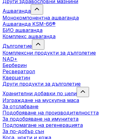
Други здравословни мазнини
Ашваганда
Монокомпонентна ашваганда
Ашваганда KSM-66®
БИО ашваганда
Комплекс ашваганда
Дълголетие
Комплексни продукти за дълголетие
NAD+
Берберин
Ресвератрол
Кверцетин
Други продукти за дълголетие
Хранителни добавки по цели
Изграждане на мускулна маса
За отслабване
Подобряване на производителността
За подобряване на имунитета
Подпомагане на регенерацията
За по-добър сън
Коса, нокти и кожа