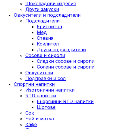
Шоколадови изделия
Други закуски
Овкусители и подсладители
Подсладители
Еритритол
Мед
Стевия
Ксилитол
Други подсладители
Сосове и сиропи
Сладки сосове и сиропи
Солени сосове и сиропи
Овкусители
Подправки и сол
Спортни напитки
Изотонични напитки
RTD напитки
Енергийни RTD напитки
Шотове
Сок
Чай и матча
Кафе