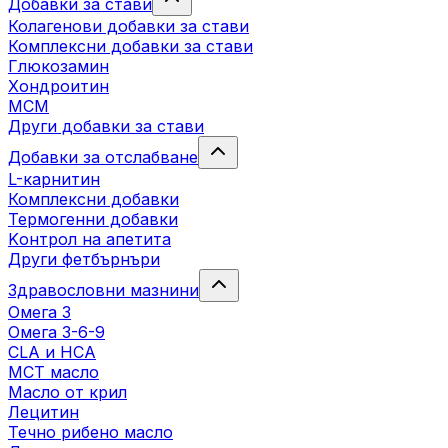
Добавки за стави
Колагенови добавки за стави
Комплексни добавки за стави
Глюкозамин
Хондроитин
МСМ
Други добавки за стави
Добавки за отслабване
L-карнитин
Комплексни добавки
Термогенни добавки
Kонтрол на апетита
Други фетбърнъри
Здравословни мазнини
Омега 3
Омега 3-6-9
CLA и HCA
МСТ масло
Масло от крил
Лецитин
Течно рибено масло