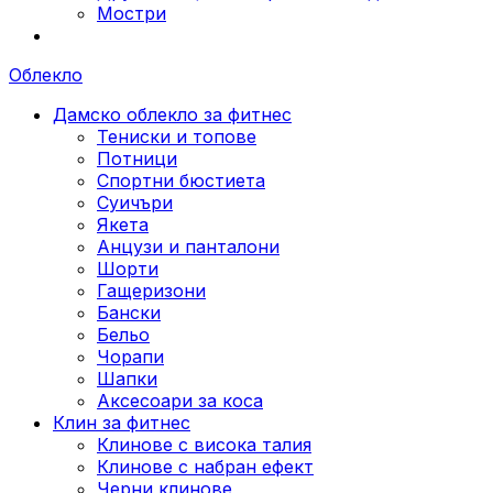
Мостри
Облекло
Дамско облекло за фитнес
Тениски и топове
Потници
Спортни бюстиета
Суичъри
Якета
Aнцузи и панталони
Шорти
Гащеризони
Бански
Бельо
Чорапи
Шапки
Аксесоари за коса
Клин за фитнес
Клинове с висока талия
Клинове с набран ефект
Черни клинове