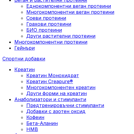
Еднокомпонентни веган протеини
Многокомпонентни веган протеини
Соеви протеини
Грахови протеини
БИО протеини
Други растителни протеини
Многокомпонентни протеини
Гейнъри
Спортни добавки
Креатин
Креатин Монохидрат
Креатин Creapure®
Многокомпонентен креатин
Други форми на креатин
Анаболизатори и стимуланти
Предтренировъчни стимуланти
Добавки с азотен оксид
Кофеин
Бета-Аланин
HMB