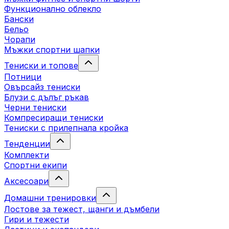
Функционално облекло
Бански
Бельо
Чорапи
Mъжки спортни шапки
Тениски и топове
Потници
Овърсайз тениски
Блузи с дълъг ръкав
Черни тениски
Компресиращи тениски
Тениски с прилепнала кройка
Тенденции
Комплекти
Спортни екипи
Аксесоари
Домашни тренировки
Лостове за тежест, щанги и дъмбели
Гири и тежести