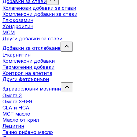
Добавки за стави
Колагенови добавки за стави
Комплексни добавки за стави
Глюкозамин
Хондроитин
МСМ
Други добавки за стави
Добавки за отслабване
L-карнитин
Комплексни добавки
Термогенни добавки
Kонтрол на апетита
Други фетбърнъри
Здравословни мазнини
Омега 3
Омега 3-6-9
CLA и HCA
МСТ масло
Масло от крил
Лецитин
Течно рибено масло