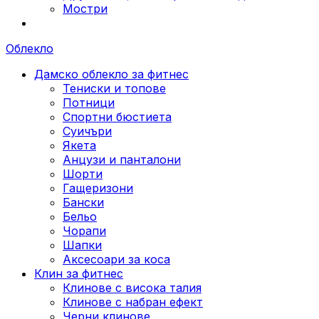
Мостри
Облекло
Дамско облекло за фитнес
Тениски и топове
Потници
Спортни бюстиета
Суичъри
Якета
Aнцузи и панталони
Шорти
Гащеризони
Бански
Бельо
Чорапи
Шапки
Аксесоари за коса
Клин за фитнес
Клинове с висока талия
Клинове с набран ефект
Черни клинове