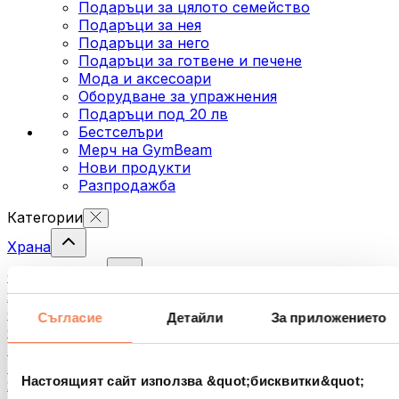
Подаръци за цялото семейство
Подаръци за нея
Подаръци за него
Подаръци за готвене и печене
Мода и аксесоари
Оборудване за упражнения
Подаръци под 20 лв
Бестселъри
Мерч на GymBeam
Нови продукти
Разпродажба
Категории
Храна
Фитнес храна
Ядки
Семена
Съгласие
Детайли
За приложението
Спредове и кремове за мазане
Риба
Готови храни
Настоящият сайт използва &quot;бисквитки&quot;
Яйца