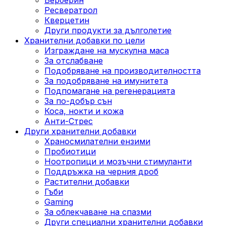
Ресвератрол
Кверцетин
Други продукти за дълголетие
Хранителни добавки по цели
Изграждане на мускулна маса
За отслабване
Подобряване на производителността
За подобряване на имунитета
Подпомагане на регенерацията
За по-добър сън
Коса, нокти и кожа
Анти-Стрес
Други хранителни добавки
Храносмилателни ензими
Пробиотици
Ноотропици и мозъчни стимуланти
Поддръжка на черния дроб
Растителни добавки
Гъби
Gaming
За облекчаване на спазми
Други специални хранителни добавки