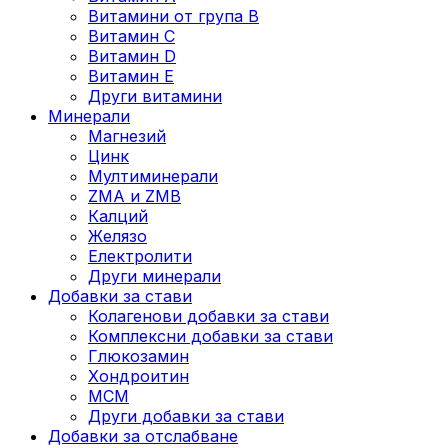
Витамини от група B
Витамин C
Витамин D
Витамин E
Други витамини
Минерали
Магнезий
Цинк
Мултиминерали
ZMA и ZMB
Калций
Желязо
Електролити
Други минерали
Добавки за стави
Колагенови добавки за стави
Комплексни добавки за стави
Глюкозамин
Хондроитин
МСМ
Други добавки за стави
Добавки за отслабване