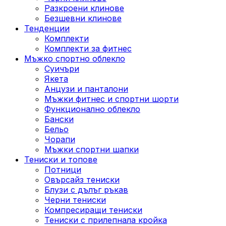
Разкроени клинове
Безшевни клинове
Тенденции
Комплекти
Комплекти за фитнес
Мъжко спортно облекло
Суичъри
Якета
Aнцузи и панталони
Mъжки фитнес и спортни шорти
Функционално облекло
Бански
Бельо
Чорапи
Mъжки спортни шапки
Тениски и топове
Потници
Овърсайз тениски
Блузи с дълъг ръкав
Черни тениски
Компресиращи тениски
Тениски с прилепнала кройка