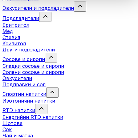
Овкусители и подсладители
Подсладители
Еритритол
Мед
Стевия
Ксилитол
Други подсладители
Сосове и сиропи
Сладки сосове и сиропи
Солени сосове и сиропи
Овкусители
Подправки и сол
Спортни напитки
Изотонични напитки
RTD напитки
Енергийни RTD напитки
Шотове
Сок
Чай и матча