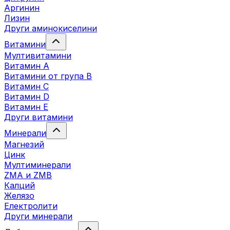
Аргинин
Лизин
Други аминокиселини
Витамини
Мултивитамини
Витамин А
Витамини от група B
Витамин C
Витамин D
Витамин E
Други витамини
Минерали
Магнезий
Цинк
Мултиминерали
ZMA и ZMB
Калций
Желязо
Електролити
Други минерали