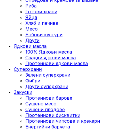
Риба
Готови храни
Яйца
Хляб и печива
Месо
Бобови култури
Други
Ядкови масла
100% Ядкови масла
Сладки ядкови масла
Протеинови ядкови масла
Суперхрани
Зелени суперхрани
Фибри
Други суперхрани
3акуски
Протеинови бaрове
Сушено месо
Сушени плодове
Протеинови бисквитки
Протеинови чипсове и крекери
Енергийни барчета