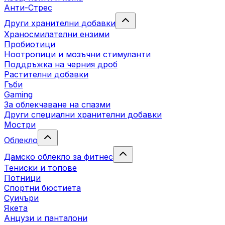
Анти-Стрес
Други хранителни добавки
Храносмилателни ензими
Пробиотици
Ноотропици и мозъчни стимуланти
Поддръжка на черния дроб
Растителни добавки
Гъби
Gaming
За облекчаване на спазми
Други специални хранителни добавки
Мостри
Облекло
Дамско облекло за фитнес
Тениски и топове
Потници
Спортни бюстиета
Суичъри
Якета
Aнцузи и панталони