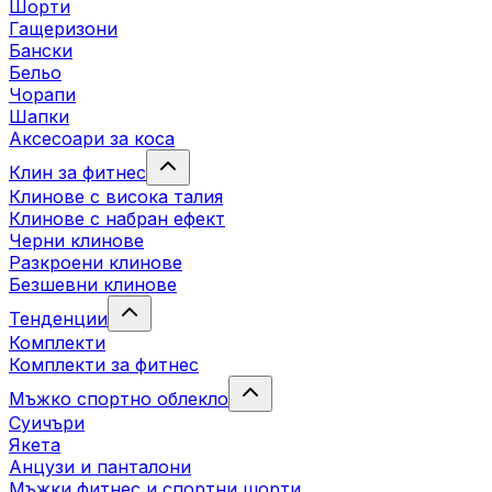
Шорти
Гащеризони
Бански
Бельо
Чорапи
Шапки
Аксесоари за коса
Клин за фитнес
Клинове с висока талия
Клинове с набран ефект
Черни клинове
Разкроени клинове
Безшевни клинове
Тенденции
Комплекти
Комплекти за фитнес
Мъжко спортно облекло
Суичъри
Якета
Aнцузи и панталони
Mъжки фитнес и спортни шорти