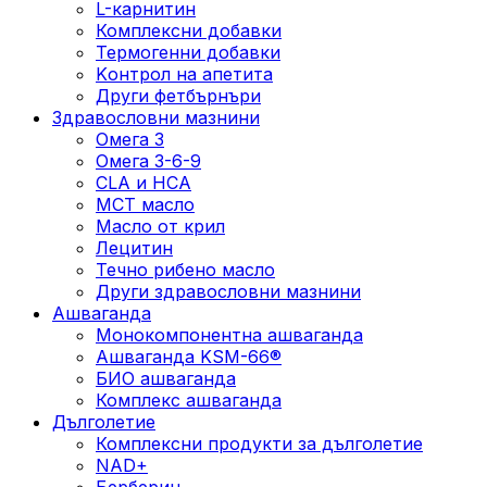
L-карнитин
Комплексни добавки
Термогенни добавки
Kонтрол на апетита
Други фетбърнъри
Здравословни мазнини
Омега 3
Омега 3-6-9
CLA и HCA
МСТ масло
Масло от крил
Лецитин
Течно рибено масло
Други здравословни мазнини
Ашваганда
Монокомпонентна ашваганда
Ашваганда KSM-66®
БИО ашваганда
Комплекс ашваганда
Дълголетие
Комплексни продукти за дълголетие
NAD+
Берберин