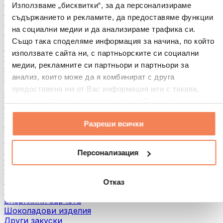
Хляб и печива
Използваме „бисквитки“, за да персонализираме
Месо
съдържанието и рекламите, да предоставяме функции
Бобови култури
на социални медии и да анализираме трафика си.
Други
Също така споделяме информация за начина, по който
Ядкови масла
използвате сайта ни, с партньорските си социални
100% Ядкови масла
медии, рекламните си партньори и партньори за
Сладки ядкови масла
анализ, които може да я комбинират с друга
Протеинови ядкови масла
предоставена им от Вас информация или с такава,
Суперхрани
която са събрали от ползването от Ваша страна на
Зелени суперхрани
услугите им.
Фибри
Разреши всички
Други суперхрани
3акуски
Протеинови бaрове
Персонализация
Сушено месо
Сушени плодове
Протеинови бисквитки
Отказ
Протеинови чипсове и крекери
Енергийни барчета
Шоколадови изделия
Други закуски