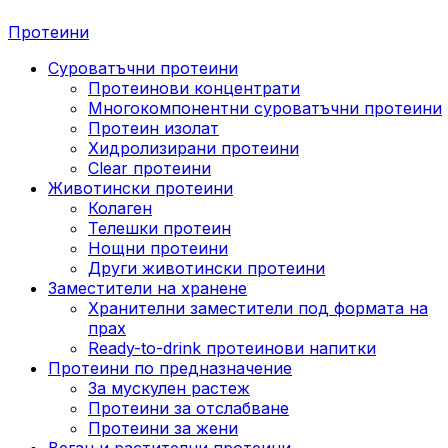
Протеини
Суроватъчни протеини
Протеинови концентрати
Многокомпонентни суроватъчни протеини
Протеин изолат
Хидролизирани протеини
Clear протеини
Животински протеини
Колаген
Телешки протеин
Нощни протеини
Други животински протеини
Заместители на хранене
Хранителни заместители под формата на
прах
Ready-to-drink протеинови напитки
Протеини по предназначение
За мускулен растеж
Протеини за отслабване
Протеини за жени
Веган и растителни протеини