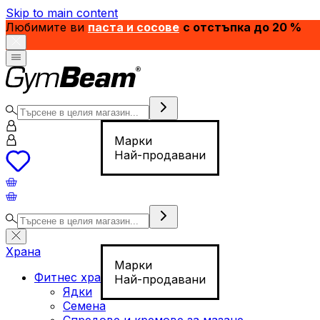
Skip to main content
Любимите ви
паста и сосове
с отстъпка до 20 %
Марки
Най-продавани
Храна
Марки
Фитнес храна
Най-продавани
Ядки
Семена
Спредове и кремове за мазане