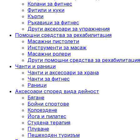
Колани за фитнес
Фитили и куки
Кърпи
Ръкавици за фитнес
Други аксесоари за упражнения
Помощни средства за рехабилитация
Масажни пистолети
Инструменти за масаж
Масажни ролери
Други помощни средства за рехабилитация
Чанти и раници
Чанти и аксесоари за храна
Чанти за фитнес
Раници
Аксесоари според вида дейност
Бягане
Бойни спортове
Колоездене
Йога и пилатес
Студена терапия
Плуване
Пешеходен туризъм