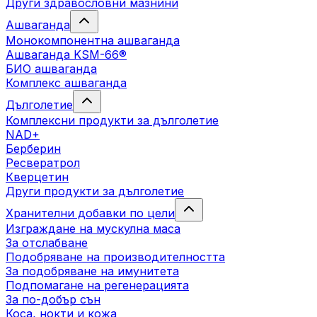
Други здравословни мазнини
Ашваганда
Монокомпонентна ашваганда
Ашваганда KSM-66®
БИО ашваганда
Комплекс ашваганда
Дълголетие
Комплексни продукти за дълголетие
NAD+
Берберин
Ресвератрол
Кверцетин
Други продукти за дълголетие
Хранителни добавки по цели
Изграждане на мускулна маса
За отслабване
Подобряване на производителността
За подобряване на имунитета
Подпомагане на регенерацията
За по-добър сън
Коса, нокти и кожа