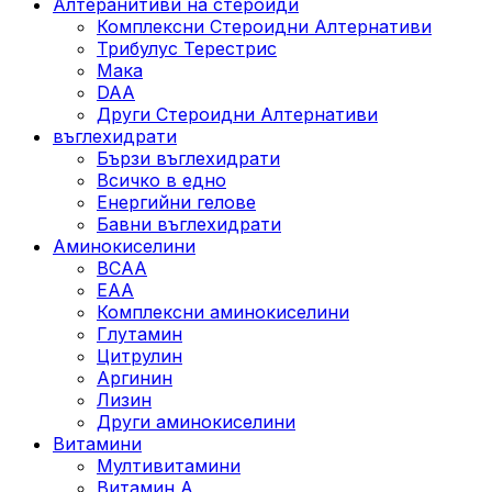
Алтеранитиви на стероиди
Комплексни Стероидни Алтернативи
Трибулус Терестрис
Maка
DAA
Други Стероидни Алтернативи
въглехидрати
Бързи въглехидрати
Всичко в едно
Енергийни гелове
Бавни въглехидрати
Аминокиселини
BCAA
EAA
Комплексни аминокиселини
Глутамин
Цитрулин
Аргинин
Лизин
Други аминокиселини
Витамини
Мултивитамини
Витамин А