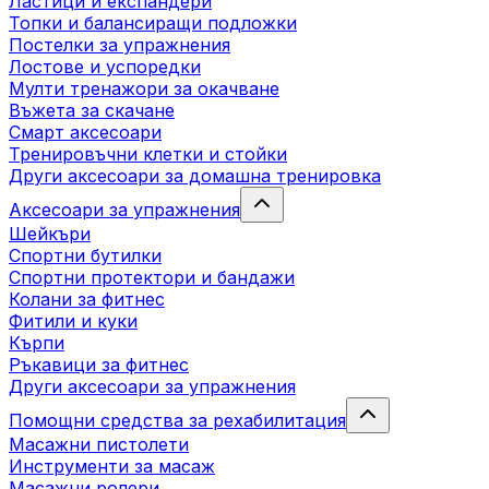
Ластици и експандери
Топки и балансиращи подложки
Постелки за упражнения
Лостове и успоредки
Мулти тренажори за окачване
Въжета за скачане
Смарт аксесоари
Тренировъчни клетки и стойки
Други аксесоари за домашна тренировка
Аксесоари за упражнения
Шейкъри
Спортни бутилки
Спортни протектори и бандажи
Колани за фитнес
Фитили и куки
Кърпи
Ръкавици за фитнес
Други аксесоари за упражнения
Помощни средства за рехабилитация
Масажни пистолети
Инструменти за масаж
Масажни ролери