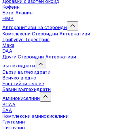
Добавки с азотен оксид
Кофеин
Бета-Аланин
HMB
Алтеранитиви на стероиди
Комплексни Стероидни Алтернативи
Трибулус Терестрис
Maка
DAA
Други Стероидни Алтернативи
въглехидрати
Бързи въглехидрати
Всичко в едно
Енергийни гелове
Бавни въглехидрати
Аминокиселини
BCAA
EAA
Комплексни аминокиселини
Глутамин
Цитрулин