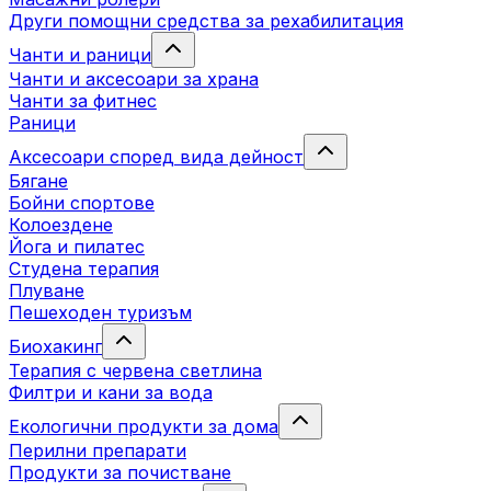
Други помощни средства за рехабилитация
Чанти и раници
Чанти и аксесоари за храна
Чанти за фитнес
Раници
Аксесоари според вида дейност
Бягане
Бойни спортове
Колоездене
Йога и пилатес
Студена терапия
Плуване
Пешеходен туризъм
Биохакинг
Терапия с червена светлина
Филтри и кани за вода
Екологични продукти за дома
Перилни препарати
Продукти за почистване