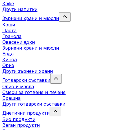
Кафе
Други напитки
Зърнени храни и мюсли
Каши
Паста
Гранола
Овесени ядки
Зърнени храни и мюсли
Елда
Киноа
Ориз
Други зърнени храни
Готварски съставки
Олио и масла
Смеси за готвене и печене
Брашна
Други готварски съставки
Диетични продукти
Био продукти
Веган продукти