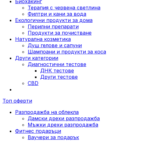
Биохакинг
Терапия с червена светлина
Филтри и кани за вода
Екологични продукти за дома
Перилни препарати
Продукти за почистване
Натурална козметика
Душ гелове и сапуни
Шампоани и продукти за коса
Други категории
Диагностични тестове
ДНК тестове
Други тестове
CBD
Топ оферти
Разпродажба на облекла
Дамски дрехи разпродажба
Мъжки дрехи разпродажба
Фитнес подаръци
Ваучери за подарък