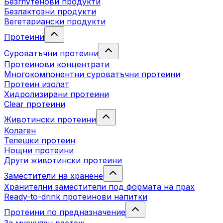
Безглутенови продукти
Безлактозни продукти
Вегетариански продукти
Протеини
Суроватъчни протеини
Протеинови концентрати
Многокомпонентни суроватъчни протеини
Протеин изолат
Хидролизирани протеини
Clear протеини
Животински протеини
Колаген
Телешки протеин
Нощни протеини
Други животински протеини
Заместители на хранене
Хранителни заместители под формата на прах
Ready-to-drink протеинови напитки
Протеини по предназначение