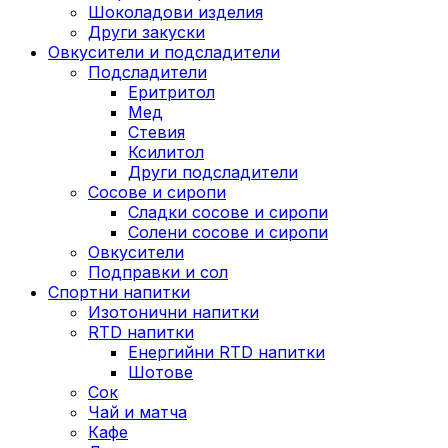
Шоколадови изделия
Други закуски
Овкусители и подсладители
Подсладители
Еритритол
Мед
Стевия
Ксилитол
Други подсладители
Сосове и сиропи
Сладки сосове и сиропи
Солени сосове и сиропи
Овкусители
Подправки и сол
Спортни напитки
Изотонични напитки
RTD напитки
Енергийни RTD напитки
Шотове
Сок
Чай и матча
Кафе