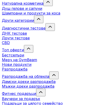
Натурална козметика
Душ гелове и сапуни
Шампоани и продукти за коса
Други категории
Диагностични тестове
ДНК тестове
Други тестове
CBD
Топ оферти
Бестселъри
Мерч на GymBeam
Нови продукти
Разпродажба
Разпродажба на облекла
Дамски дрехи разпродажба
Мъжки дрехи разпродажба
Фитнес подаръци
Ваучери за подарък
Подаръци за цялото семейство