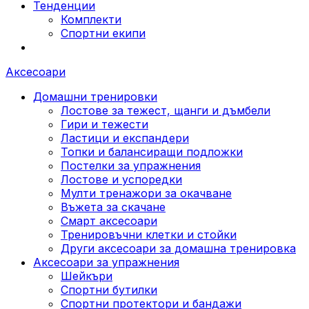
Тенденции
Комплекти
Спортни екипи
Аксесоари
Домашни тренировки
Лостове за тежест, щанги и дъмбели
Гири и тежести
Ластици и експандери
Топки и балансиращи подложки
Постелки за упражнения
Лостове и успоредки
Мулти тренажори за окачване
Въжета за скачане
Смарт аксесоари
Тренировъчни клетки и стойки
Други аксесоари за домашна тренировка
Аксесоари за упражнения
Шейкъри
Спортни бутилки
Спортни протектори и бандажи