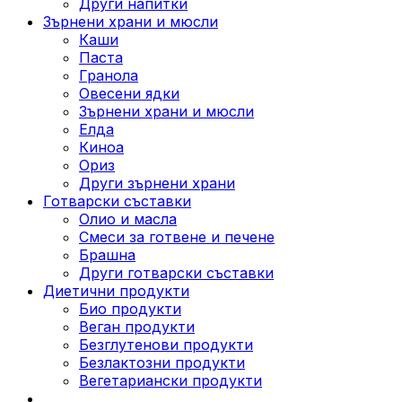
Други напитки
Зърнени храни и мюсли
Каши
Паста
Гранола
Овесени ядки
Зърнени храни и мюсли
Елда
Киноа
Ориз
Други зърнени храни
Готварски съставки
Олио и масла
Смеси за готвене и печене
Брашна
Други готварски съставки
Диетични продукти
Био продукти
Веган продукти
Безглутенови продукти
Безлактозни продукти
Вегетариански продукти