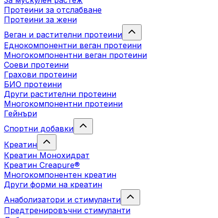
За мускулен растеж
Протеини за отслабване
Протеини за жени
Веган и растителни протеини
Еднокомпонентни веган протеини
Многокомпонентни веган протеини
Соеви протеини
Грахови протеини
БИО протеини
Други растителни протеини
Многокомпонентни протеини
Гейнъри
Спортни добавки
Креатин
Креатин Монохидрат
Креатин Creapure®
Многокомпонентен креатин
Други форми на креатин
Анаболизатори и стимуланти
Предтренировъчни стимуланти