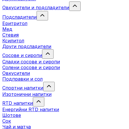
Овкусители и подсладители
Подсладители
Еритритол
Мед
Стевия
Ксилитол
Други подсладители
Сосове и сиропи
Сладки сосове и сиропи
Солени сосове и сиропи
Овкусители
Подправки и сол
Спортни напитки
Изотонични напитки
RTD напитки
Енергийни RTD напитки
Шотове
Сок
Чай и матча