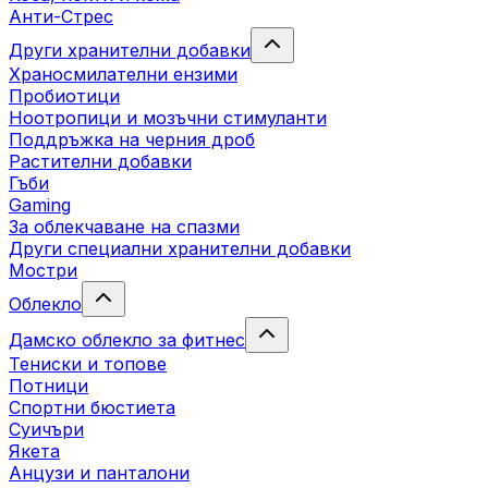
Анти-Стрес
Други хранителни добавки
Храносмилателни ензими
Пробиотици
Ноотропици и мозъчни стимуланти
Поддръжка на черния дроб
Растителни добавки
Гъби
Gaming
За облекчаване на спазми
Други специални хранителни добавки
Мостри
Облекло
Дамско облекло за фитнес
Тениски и топове
Потници
Спортни бюстиета
Суичъри
Якета
Aнцузи и панталони