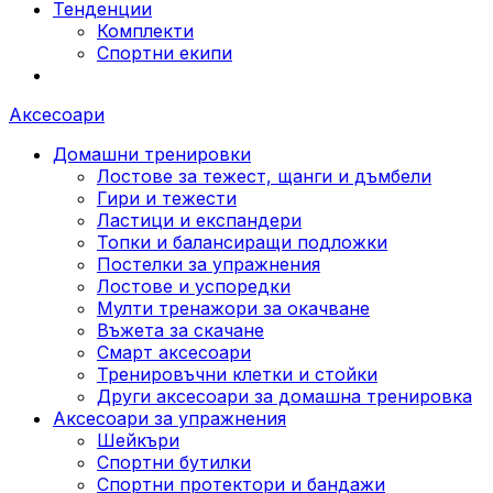
Тенденции
Комплекти
Спортни екипи
Аксесоари
Домашни тренировки
Лостове за тежест, щанги и дъмбели
Гири и тежести
Ластици и експандери
Топки и балансиращи подложки
Постелки за упражнения
Лостове и успоредки
Мулти тренажори за окачване
Въжета за скачане
Смарт аксесоари
Тренировъчни клетки и стойки
Други аксесоари за домашна тренировка
Аксесоари за упражнения
Шейкъри
Спортни бутилки
Спортни протектори и бандажи