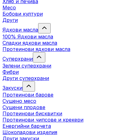
Хляб и печива
Месо
Бобови култури
Други
Ядкови масла
100% Ядкови масла
Сладки ядкови масла
Протеинови ядкови масла
Суперхрани
Зелени суперхрани
Фибри
Други суперхрани
3акуски
Протеинови бaрове
Сушено месо
Сушени плодове
Протеинови бисквитки
Протеинови чипсове и крекери
Енергийни барчета
Шоколадови изделия
Други закуски