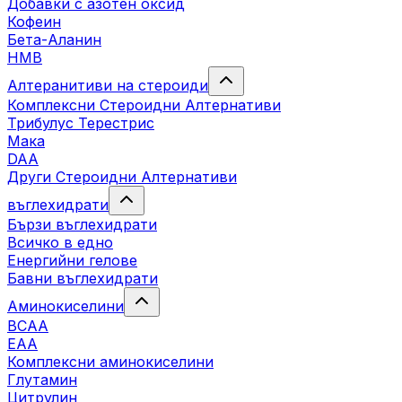
Добавки с азотен оксид
Кофеин
Бета-Аланин
HMB
Алтеранитиви на стероиди
Комплексни Стероидни Алтернативи
Трибулус Терестрис
Maка
DAA
Други Стероидни Алтернативи
въглехидрати
Бързи въглехидрати
Всичко в едно
Енергийни гелове
Бавни въглехидрати
Аминокиселини
BCAA
EAA
Комплексни аминокиселини
Глутамин
Цитрулин