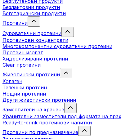
Безглутенови продукти
Безлактозни продукти
Вегетариански продукти
Протеини
Суроватъчни протеини
Протеинови концентрати
Многокомпонентни суроватъчни протеини
Протеин изолат
Хидролизирани протеини
Clear протеини
Животински протеини
Колаген
Телешки протеин
Нощни протеини
Други животински протеини
Заместители на хранене
Хранителни заместители под формата на прах
Ready-to-drink протеинови напитки
Протеини по предназначение