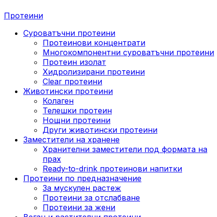
Протеини
Суроватъчни протеини
Протеинови концентрати
Многокомпонентни суроватъчни протеини
Протеин изолат
Хидролизирани протеини
Clear протеини
Животински протеини
Колаген
Телешки протеин
Нощни протеини
Други животински протеини
Заместители на хранене
Хранителни заместители под формата на
прах
Ready-to-drink протеинови напитки
Протеини по предназначение
За мускулен растеж
Протеини за отслабване
Протеини за жени
Веган и растителни протеини