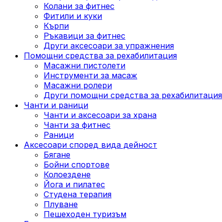
Колани за фитнес
Фитили и куки
Кърпи
Ръкавици за фитнес
Други аксесоари за упражнения
Помощни средства за рехабилитация
Масажни пистолети
Инструменти за масаж
Масажни ролери
Други помощни средства за рехабилитация
Чанти и раници
Чанти и аксесоари за храна
Чанти за фитнес
Раници
Аксесоари според вида дейност
Бягане
Бойни спортове
Колоездене
Йога и пилатес
Студена терапия
Плуване
Пешеходен туризъм