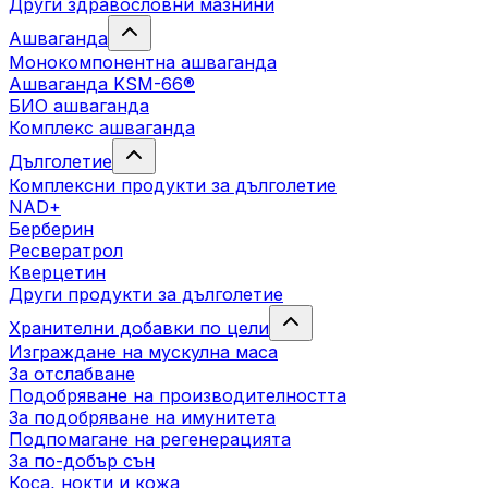
Други здравословни мазнини
Ашваганда
Монокомпонентна ашваганда
Ашваганда KSM-66®
БИО ашваганда
Комплекс ашваганда
Дълголетие
Комплексни продукти за дълголетие
NAD+
Берберин
Ресвератрол
Кверцетин
Други продукти за дълголетие
Хранителни добавки по цели
Изграждане на мускулна маса
За отслабване
Подобряване на производителността
За подобряване на имунитета
Подпомагане на регенерацията
За по-добър сън
Коса, нокти и кожа