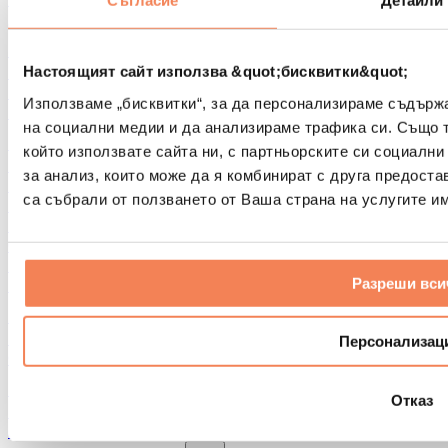
Съгласие
Детайли
Други помощни средства за рехабилитация
Чанти и раници
Чанти и аксесоари за храна
Настоящият сайт използва &quot;бисквитки&quot;
Чанти за фитнес
Използваме „бисквитки“, за да персонализираме съдърж
Раници
на социални медии и да анализираме трафика си. Също 
Аксесоари според вида дейност
който използвате сайта ни, с партньорските си социални
Бягане
за анализ, които може да я комбинират с друга предоста
Бойни спортове
са събрали от ползването от Ваша страна на услугите им
Колоездене
Йога и пилатес
Студена терапия
Плуване
Разреши вси
Пешеходен туризъм
Биохакинг
Терапия с червена светлина
Персонализац
Филтри и кани за вода
Екологични продукти за дома
Отказ
Перилни препарати
Продукти за почистване