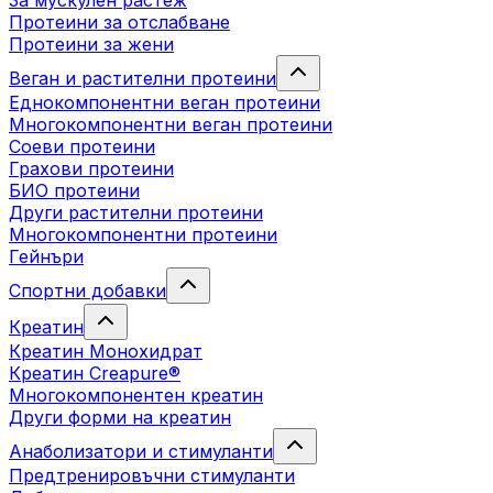
За мускулен растеж
Протеини за отслабване
Протеини за жени
Веган и растителни протеини
Еднокомпонентни веган протеини
Многокомпонентни веган протеини
Соеви протеини
Грахови протеини
БИО протеини
Други растителни протеини
Многокомпонентни протеини
Гейнъри
Спортни добавки
Креатин
Креатин Монохидрат
Креатин Creapure®
Многокомпонентен креатин
Други форми на креатин
Анаболизатори и стимуланти
Предтренировъчни стимуланти