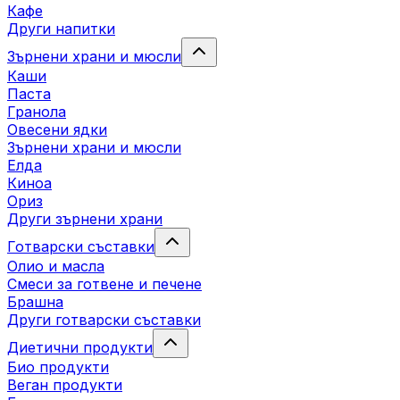
Кафе
Други напитки
Зърнени храни и мюсли
Каши
Паста
Гранола
Овесени ядки
Зърнени храни и мюсли
Елда
Киноа
Ориз
Други зърнени храни
Готварски съставки
Олио и масла
Смеси за готвене и печене
Брашна
Други готварски съставки
Диетични продукти
Био продукти
Веган продукти