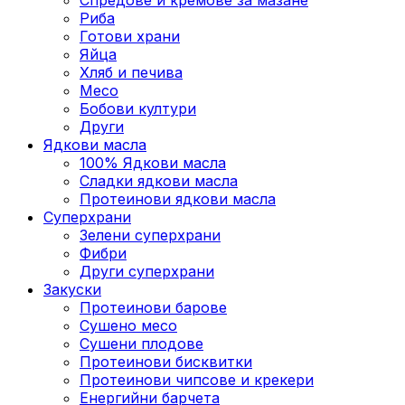
Риба
Готови храни
Яйца
Хляб и печива
Месо
Бобови култури
Други
Ядкови масла
100% Ядкови масла
Сладки ядкови масла
Протеинови ядкови масла
Суперхрани
Зелени суперхрани
Фибри
Други суперхрани
3акуски
Протеинови бaрове
Сушено месо
Сушени плодове
Протеинови бисквитки
Протеинови чипсове и крекери
Енергийни барчета