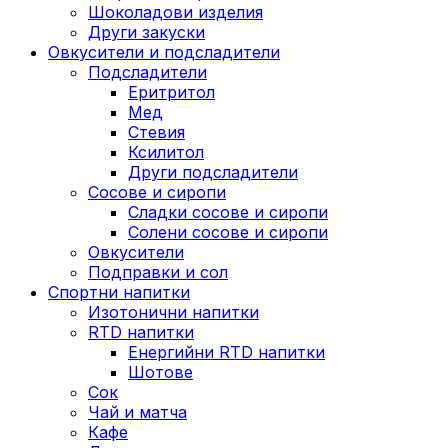
Шоколадови изделия
Други закуски
Овкусители и подсладители
Подсладители
Еритритол
Мед
Стевия
Ксилитол
Други подсладители
Сосове и сиропи
Сладки сосове и сиропи
Солени сосове и сиропи
Овкусители
Подправки и сол
Спортни напитки
Изотонични напитки
RTD напитки
Енергийни RTD напитки
Шотове
Сок
Чай и матча
Кафе