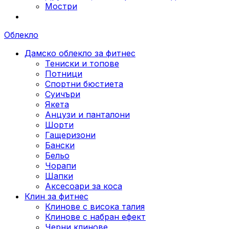
Мостри
Облекло
Дамско облекло за фитнес
Тениски и топове
Потници
Спортни бюстиета
Суичъри
Якета
Aнцузи и панталони
Шорти
Гащеризони
Бански
Бельо
Чорапи
Шапки
Аксесоари за коса
Клин за фитнес
Клинове с висока талия
Клинове с набран ефект
Черни клинове