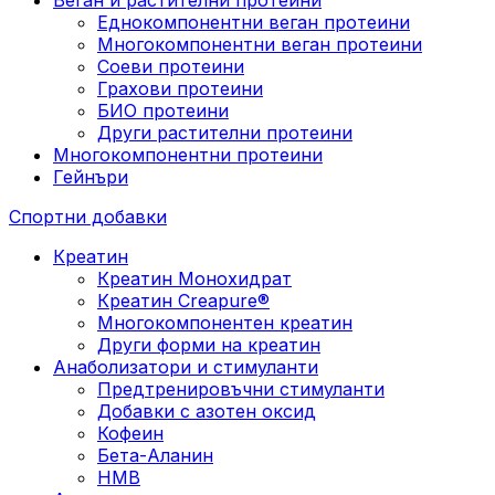
Еднокомпонентни веган протеини
Многокомпонентни веган протеини
Соеви протеини
Грахови протеини
БИО протеини
Други растителни протеини
Многокомпонентни протеини
Гейнъри
Спортни добавки
Креатин
Креатин Монохидрат
Креатин Creapure®
Многокомпонентен креатин
Други форми на креатин
Анаболизатори и стимуланти
Предтренировъчни стимуланти
Добавки с азотен оксид
Кофеин
Бета-Аланин
HMB