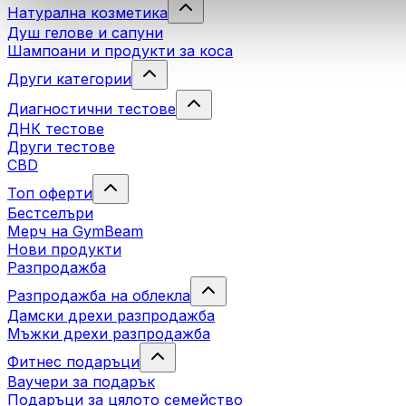
Натурална козметика
Душ гелове и сапуни
Шампоани и продукти за коса
Други категории
Диагностични тестове
ДНК тестове
Други тестове
CBD
Топ оферти
Бестселъри
Мерч на GymBeam
Нови продукти
Разпродажба
Разпродажба на облекла
Дамски дрехи разпродажба
Мъжки дрехи разпродажба
Фитнес подаръци
Ваучери за подарък
Подаръци за цялото семейство