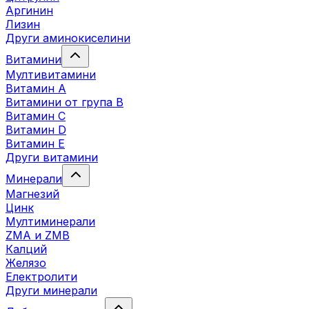
Аргинин
Лизин
Други аминокиселини
Витамини
Мултивитамини
Витамин А
Витамини от група B
Витамин C
Витамин D
Витамин E
Други витамини
Минерали
Магнезий
Цинк
Мултиминерали
ZMA и ZMB
Калций
Желязо
Електролити
Други минерали