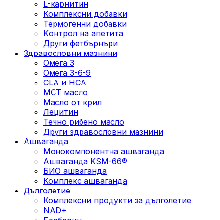
L-карнитин
Комплексни добавки
Термогенни добавки
Kонтрол на апетита
Други фетбърнъри
Здравословни мазнини
Омега 3
Омега 3-6-9
CLA и HCA
МСТ масло
Масло от крил
Лецитин
Течно рибено масло
Други здравословни мазнини
Ашваганда
Монокомпонентна ашваганда
Ашваганда KSM-66®
БИО ашваганда
Комплекс ашваганда
Дълголетие
Комплексни продукти за дълголетие
NAD+
Берберин