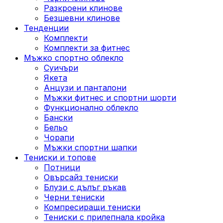
Разкроени клинове
Безшевни клинове
Тенденции
Комплекти
Комплекти за фитнес
Мъжко спортно облекло
Суичъри
Якета
Aнцузи и панталони
Mъжки фитнес и спортни шорти
Функционално облекло
Бански
Бельо
Чорапи
Mъжки спортни шапки
Тениски и топове
Потници
Овърсайз тениски
Блузи с дълъг ръкав
Черни тениски
Компресиращи тениски
Тениски с прилепнала кройка