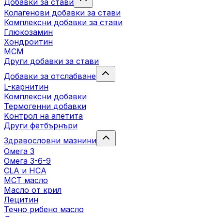
Добавки за стави
Колагенови добавки за стави
Комплексни добавки за стави
Глюкозамин
Хондроитин
МСМ
Други добавки за стави
Добавки за отслабване
L-карнитин
Комплексни добавки
Термогенни добавки
Kонтрол на апетита
Други фетбърнъри
Здравословни мазнини
Омега 3
Омега 3-6-9
CLA и HCA
МСТ масло
Масло от крил
Лецитин
Течно рибено масло