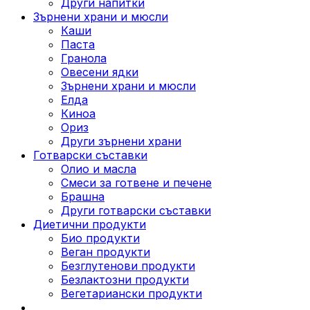
Други напитки
Зърнени храни и мюсли
Каши
Паста
Гранола
Овесени ядки
Зърнени храни и мюсли
Елда
Киноа
Ориз
Други зърнени храни
Готварски съставки
Олио и масла
Смеси за готвене и печене
Брашна
Други готварски съставки
Диетични продукти
Био продукти
Веган продукти
Безглутенови продукти
Безлактозни продукти
Вегетариански продукти