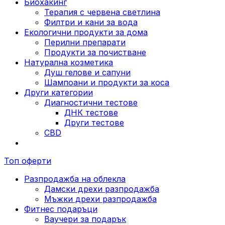
Биохакинг
Терапия с червена светлина
Филтри и кани за вода
Екологични продукти за дома
Перилни препарати
Продукти за почистване
Натурална козметика
Душ гелове и сапуни
Шампоани и продукти за коса
Други категории
Диагностични тестове
ДНК тестове
Други тестове
CBD
Топ оферти
Разпродажба на облекла
Дамски дрехи разпродажба
Мъжки дрехи разпродажба
Фитнес подаръци
Ваучери за подарък