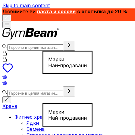
Skip to main content
Любимите ви
паста и сосове
с отстъпка до 20 %
Марки
Най-продавани
Храна
Марки
Фитнес храна
Най-продавани
Ядки
Семена
Спредове и кремове за мазане