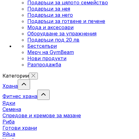
Подаръци за цялото семейство
Подаръци за нея
Подаръци за него
Подаръци за готвене и печене
Мода и аксесоари
Оборудване за упражнения
Подаръци под 20 лв
Бестселъри
Мерч на GymBeam
Нови продукти
Разпродажба
Категории
Храна
Фитнес храна
Ядки
Семена
Спредове и кремове за мазане
Риба
Готови храни
Яйца