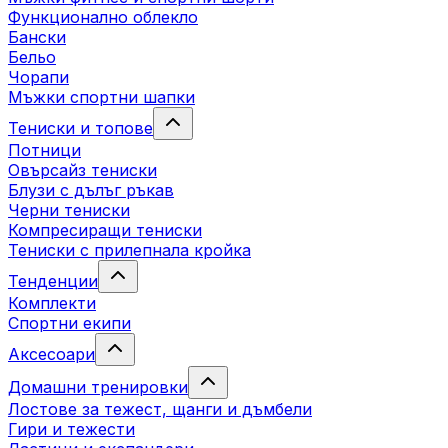
Функционално облекло
Бански
Бельо
Чорапи
Mъжки спортни шапки
Тениски и топове
Потници
Овърсайз тениски
Блузи с дълъг ръкав
Черни тениски
Компресиращи тениски
Тениски с прилепнала кройка
Тенденции
Комплекти
Спортни екипи
Аксесоари
Домашни тренировки
Лостове за тежест, щанги и дъмбели
Гири и тежести