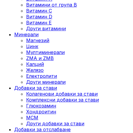
Витамини от група B
Витамин C
Витамин D
Витамин E
Други витамини
Минерали
Магнезий
Цинк
Мултиминерали
ZMA и ZMB
Калций
Желязо
Електролити
Други минерали
Добавки за стави
Колагенови добавки за стави
Комплексни добавки за стави
Глюкозамин
Хондроитин
МСМ
Други добавки за стави
Добавки за отслабване