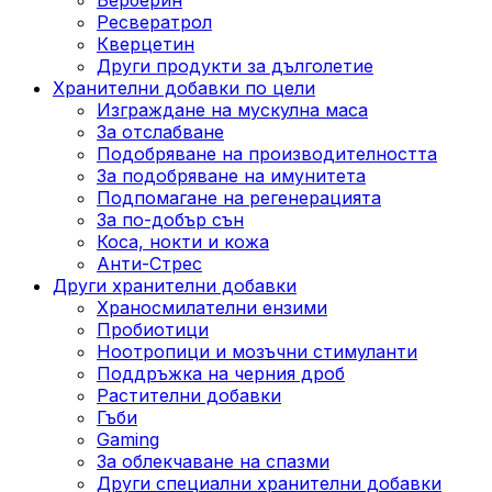
Ресвератрол
Кверцетин
Други продукти за дълголетие
Хранителни добавки по цели
Изграждане на мускулна маса
За отслабване
Подобряване на производителността
За подобряване на имунитета
Подпомагане на регенерацията
За по-добър сън
Коса, нокти и кожа
Анти-Стрес
Други хранителни добавки
Храносмилателни ензими
Пробиотици
Ноотропици и мозъчни стимуланти
Поддръжка на черния дроб
Растителни добавки
Гъби
Gaming
За облекчаване на спазми
Други специални хранителни добавки