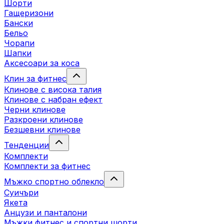
Шорти
Гащеризони
Бански
Бельо
Чорапи
Шапки
Аксесоари за коса
Клин за фитнес
Клинове с висока талия
Клинове с набран ефект
Черни клинове
Разкроени клинове
Безшевни клинове
Тенденции
Комплекти
Комплекти за фитнес
Мъжко спортно облекло
Суичъри
Якета
Aнцузи и панталони
Mъжки фитнес и спортни шорти