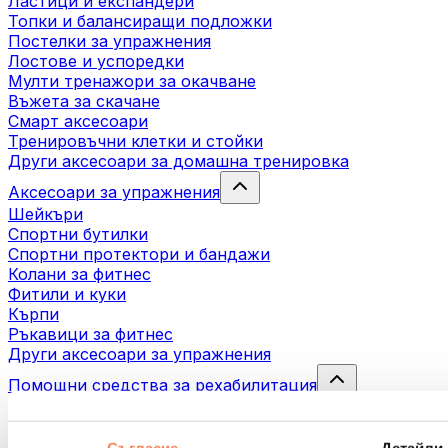
Ластици и експандери
Топки и балансиращи подложки
Постелки за упражнения
Лостове и успоредки
Мулти тренажори за окачване
Въжета за скачане
Смарт аксесоари
Тренировъчни клетки и стойки
Други аксесоари за домашна тренировка
Аксесоари за упражнения
Шейкъри
Спортни бутилки
Спортни протектори и бандажи
Колани за фитнес
Фитили и куки
Кърпи
Ръкавици за фитнес
Други аксесоари за упражнения
Помощни средства за рехабилитация
Масажни пистолети
Инструменти за масаж
Масажни ролери