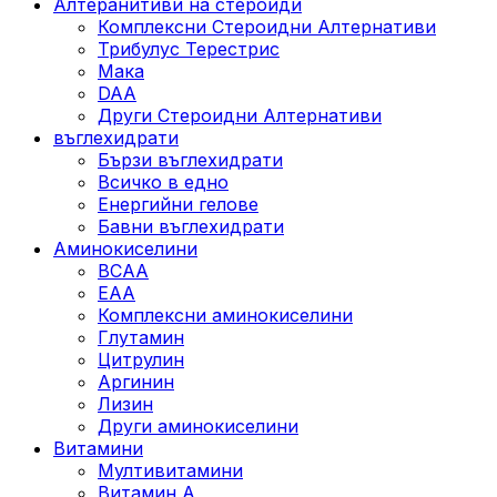
Алтеранитиви на стероиди
Комплексни Стероидни Алтернативи
Трибулус Терестрис
Maка
DAA
Други Стероидни Алтернативи
въглехидрати
Бързи въглехидрати
Всичко в едно
Енергийни гелове
Бавни въглехидрати
Аминокиселини
BCAA
EAA
Комплексни аминокиселини
Глутамин
Цитрулин
Аргинин
Лизин
Други аминокиселини
Витамини
Мултивитамини
Витамин А