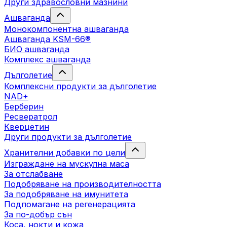
Други здравословни мазнини
Ашваганда
Монокомпонентна ашваганда
Ашваганда KSM-66®
БИО ашваганда
Комплекс ашваганда
Дълголетие
Комплексни продукти за дълголетие
NAD+
Берберин
Ресвератрол
Кверцетин
Други продукти за дълголетие
Хранителни добавки по цели
Изграждане на мускулна маса
За отслабване
Подобряване на производителността
За подобряване на имунитета
Подпомагане на регенерацията
За по-добър сън
Коса, нокти и кожа