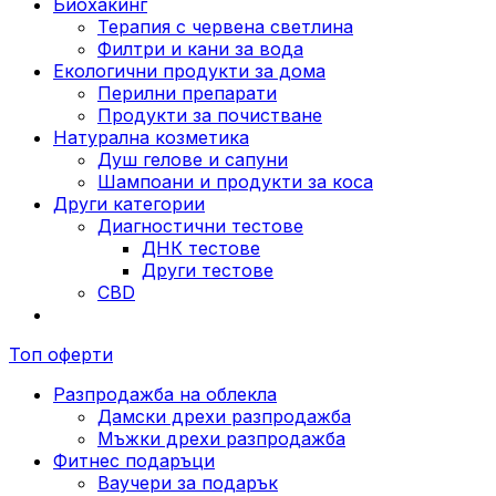
Биохакинг
Терапия с червена светлина
Филтри и кани за вода
Екологични продукти за дома
Перилни препарати
Продукти за почистване
Натурална козметика
Душ гелове и сапуни
Шампоани и продукти за коса
Други категории
Диагностични тестове
ДНК тестове
Други тестове
CBD
Топ оферти
Разпродажба на облекла
Дамски дрехи разпродажба
Мъжки дрехи разпродажба
Фитнес подаръци
Ваучери за подарък