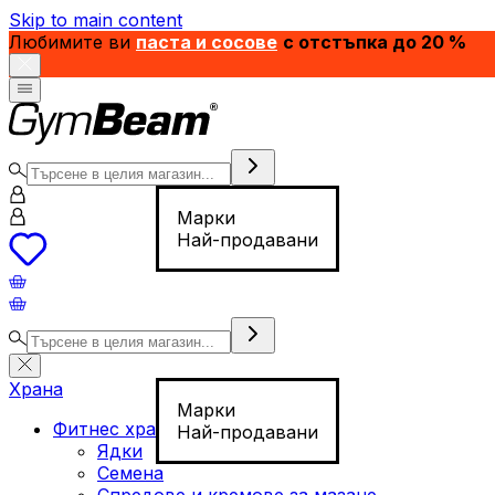
Skip to main content
Любимите ви
паста и сосове
с отстъпка до 20 %
Марки
Най-продавани
Храна
Марки
Фитнес храна
Най-продавани
Ядки
Семена
Спредове и кремове за мазане