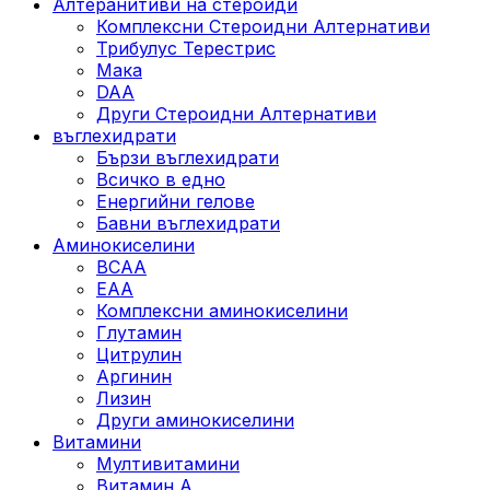
Алтеранитиви на стероиди
Комплексни Стероидни Алтернативи
Трибулус Терестрис
Maка
DAA
Други Стероидни Алтернативи
въглехидрати
Бързи въглехидрати
Всичко в едно
Енергийни гелове
Бавни въглехидрати
Аминокиселини
BCAA
EAA
Комплексни аминокиселини
Глутамин
Цитрулин
Аргинин
Лизин
Други аминокиселини
Витамини
Мултивитамини
Витамин А