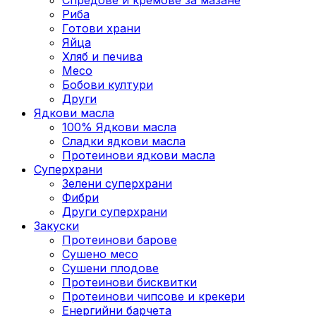
Риба
Готови храни
Яйца
Хляб и печива
Месо
Бобови култури
Други
Ядкови масла
100% Ядкови масла
Сладки ядкови масла
Протеинови ядкови масла
Суперхрани
Зелени суперхрани
Фибри
Други суперхрани
3акуски
Протеинови бaрове
Сушено месо
Сушени плодове
Протеинови бисквитки
Протеинови чипсове и крекери
Енергийни барчета