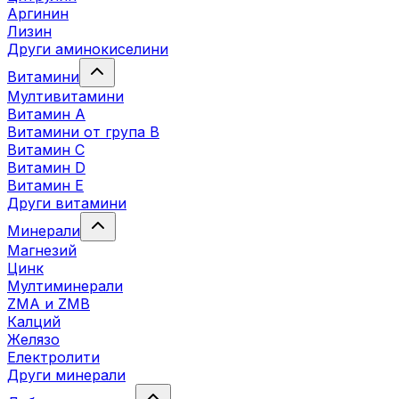
Аргинин
Лизин
Други аминокиселини
Витамини
Мултивитамини
Витамин А
Витамини от група B
Витамин C
Витамин D
Витамин E
Други витамини
Минерали
Магнезий
Цинк
Мултиминерали
ZMA и ZMB
Калций
Желязо
Електролити
Други минерали