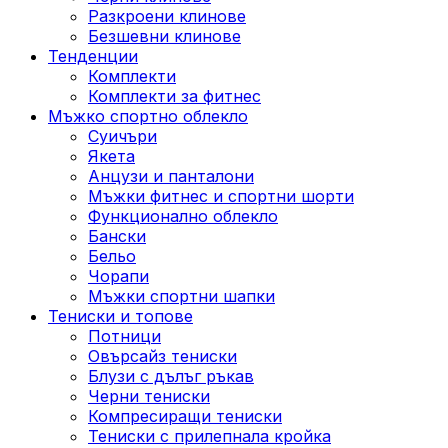
Разкроени клинове
Безшевни клинове
Тенденции
Комплекти
Комплекти за фитнес
Мъжко спортно облекло
Суичъри
Якета
Aнцузи и панталони
Mъжки фитнес и спортни шорти
Функционално облекло
Бански
Бельо
Чорапи
Mъжки спортни шапки
Тениски и топове
Потници
Овърсайз тениски
Блузи с дълъг ръкав
Черни тениски
Компресиращи тениски
Тениски с прилепнала кройка