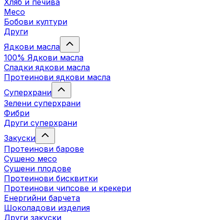
Хляб и печива
Месо
Бобови култури
Други
Ядкови масла
100% Ядкови масла
Сладки ядкови масла
Протеинови ядкови масла
Суперхрани
Зелени суперхрани
Фибри
Други суперхрани
3акуски
Протеинови бaрове
Сушено месо
Сушени плодове
Протеинови бисквитки
Протеинови чипсове и крекери
Енергийни барчета
Шоколадови изделия
Други закуски