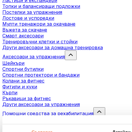
Ластици и експандери
Топки и балансиращи подложки
Постелки за упражнения
Лостове и успоредки
Мулти тренажори за окачване
Въжета за скачане
Смарт аксесоари
Тренировъчни клетки и стойки
Други аксесоари за домашна тренировка
Аксесоари за упражнения
Шейкъри
Спортни бутилки
Спортни протектори и бандажи
Колани за фитнес
Фитили и куки
Кърпи
Ръкавици за фитнес
Други аксесоари за упражнения
Помощни средства за рехабилитация
Масажни пистолети
Инструменти за масаж
Масажни ролери