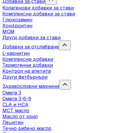
Добавки за стави
Колагенови добавки за стави
Комплексни добавки за стави
Глюкозамин
Хондроитин
МСМ
Други добавки за стави
Добавки за отслабване
L-карнитин
Комплексни добавки
Термогенни добавки
Kонтрол на апетита
Други фетбърнъри
Здравословни мазнини
Омега 3
Омега 3-6-9
CLA и HCA
МСТ масло
Масло от крил
Лецитин
Течно рибено масло