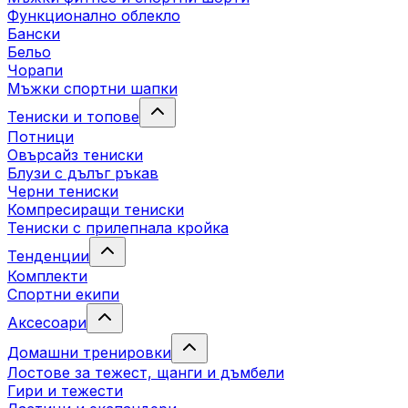
Функционално облекло
Бански
Бельо
Чорапи
Mъжки спортни шапки
Тениски и топове
Потници
Овърсайз тениски
Блузи с дълъг ръкав
Черни тениски
Компресиращи тениски
Тениски с прилепнала кройка
Тенденции
Комплекти
Спортни екипи
Аксесоари
Домашни тренировки
Лостове за тежест, щанги и дъмбели
Гири и тежести