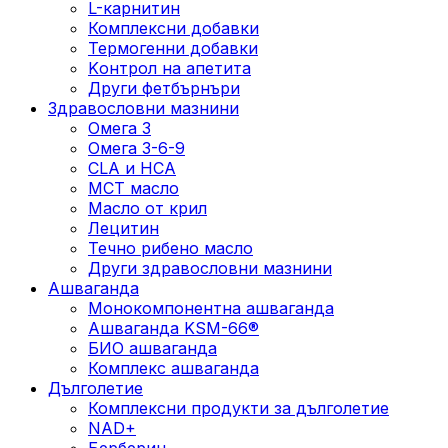
L-карнитин
Комплексни добавки
Термогенни добавки
Kонтрол на апетита
Други фетбърнъри
Здравословни мазнини
Омега 3
Омега 3-6-9
CLA и HCA
МСТ масло
Масло от крил
Лецитин
Течно рибено масло
Други здравословни мазнини
Ашваганда
Монокомпонентна ашваганда
Ашваганда KSM-66®
БИО ашваганда
Комплекс ашваганда
Дълголетие
Комплексни продукти за дълголетие
NAD+
Берберин