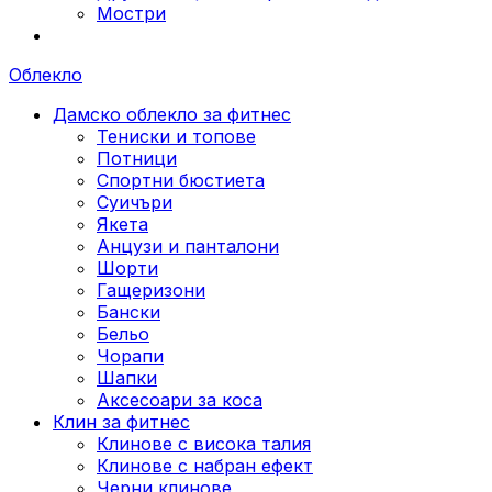
Мостри
Облекло
Дамско облекло за фитнес
Тениски и топове
Потници
Спортни бюстиета
Суичъри
Якета
Aнцузи и панталони
Шорти
Гащеризони
Бански
Бельо
Чорапи
Шапки
Аксесоари за коса
Клин за фитнес
Клинове с висока талия
Клинове с набран ефект
Черни клинове