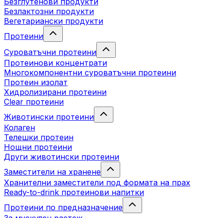
Безглутенови продукти
Безлактозни продукти
Вегетариански продукти
Протеини
Суроватъчни протеини
Протеинови концентрати
Многокомпонентни суроватъчни протеини
Протеин изолат
Хидролизирани протеини
Clear протеини
Животински протеини
Колаген
Телешки протеин
Нощни протеини
Други животински протеини
Заместители на хранене
Хранителни заместители под формата на прах
Ready-to-drink протеинови напитки
Протеини по предназначение