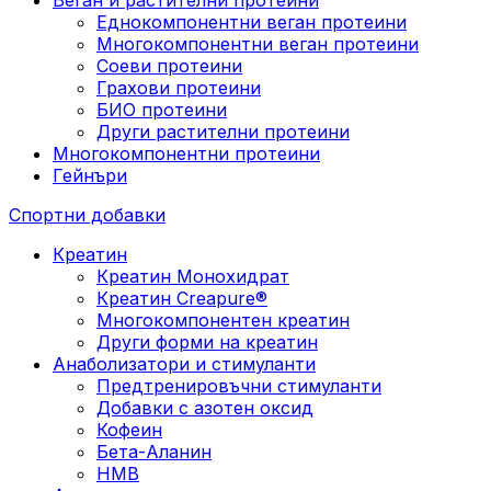
Еднокомпонентни веган протеини
Многокомпонентни веган протеини
Соеви протеини
Грахови протеини
БИО протеини
Други растителни протеини
Многокомпонентни протеини
Гейнъри
Спортни добавки
Креатин
Креатин Монохидрат
Креатин Creapure®
Многокомпонентен креатин
Други форми на креатин
Анаболизатори и стимуланти
Предтренировъчни стимуланти
Добавки с азотен оксид
Кофеин
Бета-Аланин
HMB