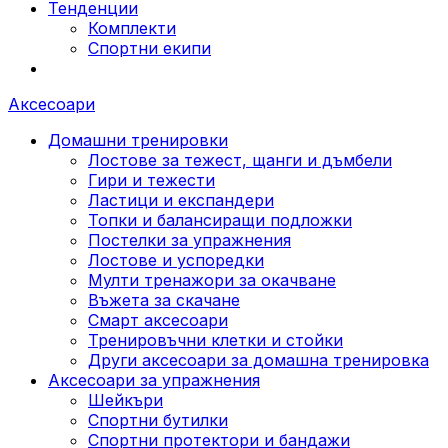
Тенденции
Комплекти
Спортни екипи
Аксесоари
Домашни тренировки
Лостове за тежест, щанги и дъмбели
Гири и тежести
Ластици и експандери
Топки и балансиращи подложки
Постелки за упражнения
Лостове и успоредки
Мулти тренажори за окачване
Въжета за скачане
Смарт аксесоари
Тренировъчни клетки и стойки
Други аксесоари за домашна тренировка
Аксесоари за упражнения
Шейкъри
Спортни бутилки
Спортни протектори и бандажи