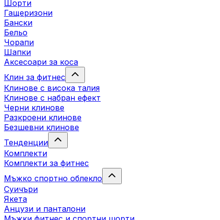
Шорти
Гащеризони
Бански
Бельо
Чорапи
Шапки
Аксесоари за коса
Клин за фитнес
Клинове с висока талия
Клинове с набран ефект
Черни клинове
Разкроени клинове
Безшевни клинове
Тенденции
Комплекти
Комплекти за фитнес
Мъжко спортно облекло
Суичъри
Якета
Aнцузи и панталони
Mъжки фитнес и спортни шорти