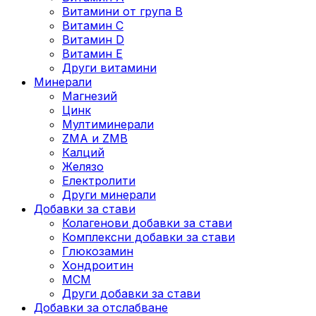
Витамини от група B
Витамин C
Витамин D
Витамин E
Други витамини
Минерали
Магнезий
Цинк
Мултиминерали
ZMA и ZMB
Калций
Желязо
Електролити
Други минерали
Добавки за стави
Колагенови добавки за стави
Комплексни добавки за стави
Глюкозамин
Хондроитин
МСМ
Други добавки за стави
Добавки за отслабване