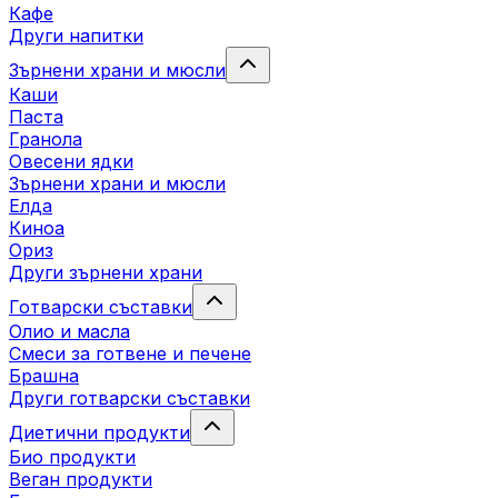
Кафе
Други напитки
Зърнени храни и мюсли
Каши
Паста
Гранола
Овесени ядки
Зърнени храни и мюсли
Елда
Киноа
Ориз
Други зърнени храни
Готварски съставки
Олио и масла
Смеси за готвене и печене
Брашна
Други готварски съставки
Диетични продукти
Био продукти
Веган продукти