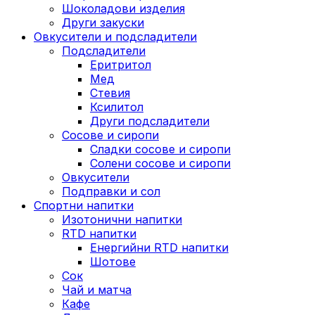
Шоколадови изделия
Други закуски
Овкусители и подсладители
Подсладители
Еритритол
Мед
Стевия
Ксилитол
Други подсладители
Сосове и сиропи
Сладки сосове и сиропи
Солени сосове и сиропи
Овкусители
Подправки и сол
Спортни напитки
Изотонични напитки
RTD напитки
Енергийни RTD напитки
Шотове
Сок
Чай и матча
Кафе