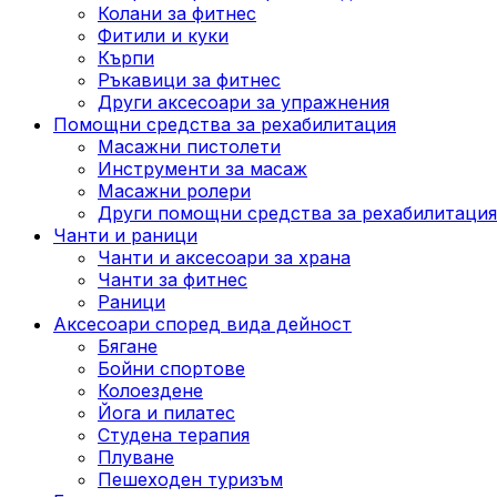
Колани за фитнес
Фитили и куки
Кърпи
Ръкавици за фитнес
Други аксесоари за упражнения
Помощни средства за рехабилитация
Масажни пистолети
Инструменти за масаж
Масажни ролери
Други помощни средства за рехабилитация
Чанти и раници
Чанти и аксесоари за храна
Чанти за фитнес
Раници
Аксесоари според вида дейност
Бягане
Бойни спортове
Колоездене
Йога и пилатес
Студена терапия
Плуване
Пешеходен туризъм