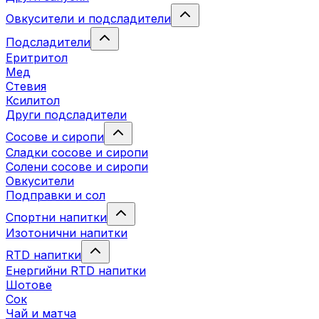
Овкусители и подсладители
Подсладители
Еритритол
Мед
Стевия
Ксилитол
Други подсладители
Сосове и сиропи
Сладки сосове и сиропи
Солени сосове и сиропи
Овкусители
Подправки и сол
Спортни напитки
Изотонични напитки
RTD напитки
Енергийни RTD напитки
Шотове
Сок
Чай и матча