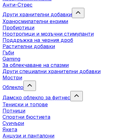
Анти-Стрес
Други хранителни добавки
Храносмилателни ензими
Пробиотици
Ноотропици и мозъчни стимуланти
Поддръжка на черния дроб
Растителни добавки
Гъби
Gaming
За облекчаване на спазми
Други специални хранителни добавки
Мостри
Облекло
Дамско облекло за фитнес
Тениски и топове
Потници
Спортни бюстиета
Суичъри
Якета
Aнцузи и панталони