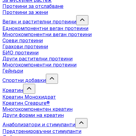
За мускулен растеж
Протеини за отслабване
Протеини за жени
Веган и растителни протеини
Еднокомпонентни веган протеини
Многокомпонентни веган протеини
Соеви протеини
Грахови протеини
БИО протеини
Други растителни протеини
Многокомпонентни протеини
Гейнъри
Спортни добавки
Креатин
Креатин Монохидрат
Креатин Creapure®
Многокомпонентен креатин
Други форми на креатин
Анаболизатори и стимуланти
Предтренировъчни стимуланти