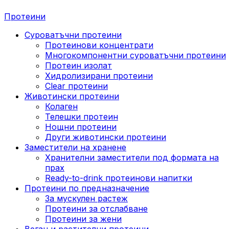
Протеини
Суроватъчни протеини
Протеинови концентрати
Многокомпонентни суроватъчни протеини
Протеин изолат
Хидролизирани протеини
Clear протеини
Животински протеини
Колаген
Телешки протеин
Нощни протеини
Други животински протеини
Заместители на хранене
Хранителни заместители под формата на
прах
Ready-to-drink протеинови напитки
Протеини по предназначение
За мускулен растеж
Протеини за отслабване
Протеини за жени
Веган и растителни протеини