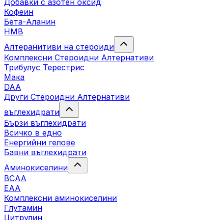
Добавки с азотен оксид
Кофеин
Бета-Аланин
HMB
Алтеранитиви на стероиди
Комплексни Стероидни Алтернативи
Трибулус Терестрис
Maка
DAA
Други Стероидни Алтернативи
въглехидрати
Бързи въглехидрати
Всичко в едно
Енергийни гелове
Бавни въглехидрати
Аминокиселини
BCAA
EAA
Комплексни аминокиселини
Глутамин
Цитрулин