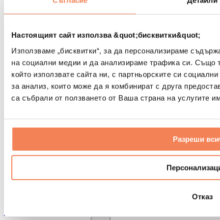
Съгласие
Детайли
Други помощни средства за рехабилитация
Чанти и раници
Чанти и аксесоари за храна
Настоящият сайт използва &quot;бисквитки&quot;
Чанти за фитнес
Използваме „бисквитки“, за да персонализираме съдърж
Раници
на социални медии и да анализираме трафика си. Също 
Аксесоари според вида дейност
който използвате сайта ни, с партньорските си социални
Бягане
за анализ, които може да я комбинират с друга предоста
Бойни спортове
са събрали от ползването от Ваша страна на услугите им
Колоездене
Йога и пилатес
Студена терапия
Плуване
Разреши вси
Пешеходен туризъм
Биохакинг
Терапия с червена светлина
Персонализац
Филтри и кани за вода
Екологични продукти за дома
Отказ
Перилни препарати
Продукти за почистване