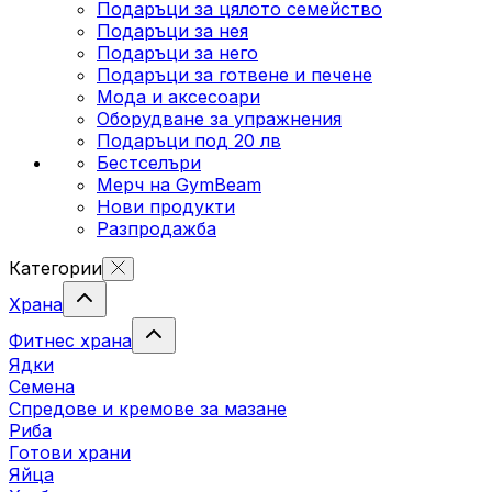
Подаръци за цялото семейство
Подаръци за нея
Подаръци за него
Подаръци за готвене и печене
Мода и аксесоари
Оборудване за упражнения
Подаръци под 20 лв
Бестселъри
Мерч на GymBeam
Нови продукти
Разпродажба
Категории
Храна
Фитнес храна
Ядки
Семена
Спредове и кремове за мазане
Риба
Готови храни
Яйца