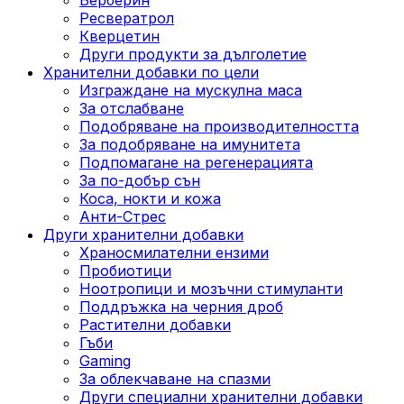
Ресвератрол
Кверцетин
Други продукти за дълголетие
Хранителни добавки по цели
Изграждане на мускулна маса
За отслабване
Подобряване на производителността
За подобряване на имунитета
Подпомагане на регенерацията
За по-добър сън
Коса, нокти и кожа
Анти-Стрес
Други хранителни добавки
Храносмилателни ензими
Пробиотици
Ноотропици и мозъчни стимуланти
Поддръжка на черния дроб
Растителни добавки
Гъби
Gaming
За облекчаване на спазми
Други специални хранителни добавки