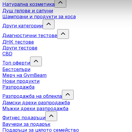
Натурална козметика
Душ гелове и сапуни
Шампоани и продукти за коса
Други категории
Диагностични тестове
ДНК тестове
Други тестове
CBD
Топ оферти
Бестселъри
Мерч на GymBeam
Нови продукти
Разпродажба
Разпродажба на облекла
Дамски дрехи разпродажба
Мъжки дрехи разпродажба
Фитнес подаръци
Ваучери за подарък
Подаръци за цялото семейство