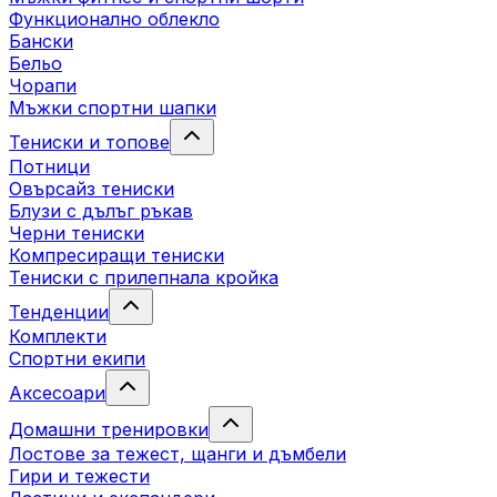
Функционално облекло
Бански
Бельо
Чорапи
Mъжки спортни шапки
Тениски и топове
Потници
Овърсайз тениски
Блузи с дълъг ръкав
Черни тениски
Компресиращи тениски
Тениски с прилепнала кройка
Тенденции
Комплекти
Спортни екипи
Аксесоари
Домашни тренировки
Лостове за тежест, щанги и дъмбели
Гири и тежести