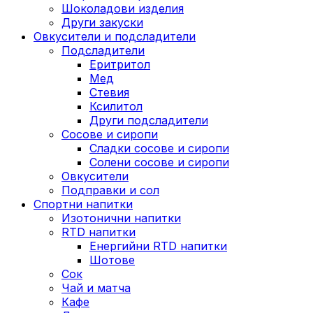
Шоколадови изделия
Други закуски
Овкусители и подсладители
Подсладители
Еритритол
Мед
Стевия
Ксилитол
Други подсладители
Сосове и сиропи
Сладки сосове и сиропи
Солени сосове и сиропи
Овкусители
Подправки и сол
Спортни напитки
Изотонични напитки
RTD напитки
Енергийни RTD напитки
Шотове
Сок
Чай и матча
Кафе