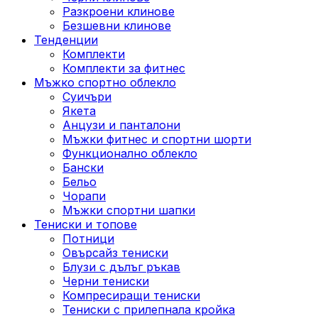
Разкроени клинове
Безшевни клинове
Тенденции
Комплекти
Комплекти за фитнес
Мъжко спортно облекло
Суичъри
Якета
Aнцузи и панталони
Mъжки фитнес и спортни шорти
Функционално облекло
Бански
Бельо
Чорапи
Mъжки спортни шапки
Тениски и топове
Потници
Овърсайз тениски
Блузи с дълъг ръкав
Черни тениски
Компресиращи тениски
Тениски с прилепнала кройка