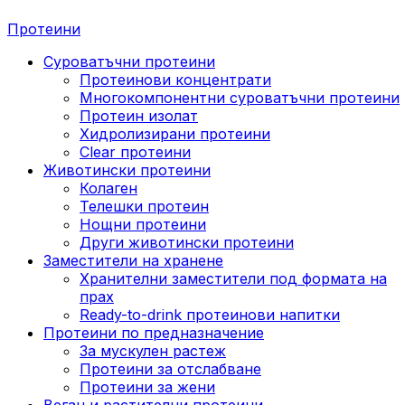
Протеини
Суроватъчни протеини
Протеинови концентрати
Многокомпонентни суроватъчни протеини
Протеин изолат
Хидролизирани протеини
Clear протеини
Животински протеини
Колаген
Телешки протеин
Нощни протеини
Други животински протеини
Заместители на хранене
Хранителни заместители под формата на
прах
Ready-to-drink протеинови напитки
Протеини по предназначение
За мускулен растеж
Протеини за отслабване
Протеини за жени
Веган и растителни протеини