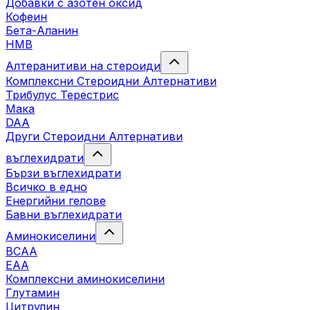
Добавки с азотен оксид
Кофеин
Бета-Аланин
HMB
Алтеранитиви на стероиди
Комплексни Стероидни Алтернативи
Трибулус Терестрис
Maка
DAA
Други Стероидни Алтернативи
въглехидрати
Бързи въглехидрати
Всичко в едно
Енергийни гелове
Бавни въглехидрати
Аминокиселини
BCAA
EAA
Комплексни аминокиселини
Глутамин
Цитрулин