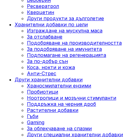
Ресвератрол
Кверцетин
Други продукти за дълголетие
Хранителни добавки по цели
Изграждане на мускулна маса
За отслабване
Подобряване на производителността
За подобряване на имунитета
Подпомагане на регенерацията
За по-добър сън
Коса, нокти и кожа
Анти-Стрес
Други хранителни добавки
Храносмилателни ензими
Пробиотици
Ноотропици и мозъчни стимуланти
Поддръжка на черния дроб
Растителни добавки
Гъби
Gaming
За облекчаване на спазми
Други специални хранителни добавки