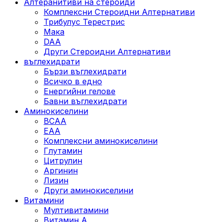
Алтеранитиви на стероиди
Комплексни Стероидни Алтернативи
Трибулус Терестрис
Maка
DAA
Други Стероидни Алтернативи
въглехидрати
Бързи въглехидрати
Всичко в едно
Енергийни гелове
Бавни въглехидрати
Аминокиселини
BCAA
EAA
Комплексни аминокиселини
Глутамин
Цитрулин
Аргинин
Лизин
Други аминокиселини
Витамини
Мултивитамини
Витамин А