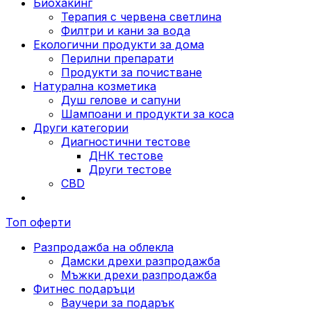
Биохакинг
Терапия с червена светлина
Филтри и кани за вода
Екологични продукти за дома
Перилни препарати
Продукти за почистване
Натурална козметика
Душ гелове и сапуни
Шампоани и продукти за коса
Други категории
Диагностични тестове
ДНК тестове
Други тестове
CBD
Топ оферти
Разпродажба на облекла
Дамски дрехи разпродажба
Мъжки дрехи разпродажба
Фитнес подаръци
Ваучери за подарък