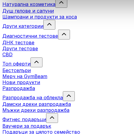
Натурална козметика
Душ гелове и сапуни
Шампоани и продукти за коса
Други категории
Диагностични тестове
ДНК тестове
Други тестове
CBD
Топ оферти
Бестселъри
Мерч на GymBeam
Нови продукти
Разпродажба
Разпродажба на облекла
Дамски дрехи разпродажба
Мъжки дрехи разпродажба
Фитнес подаръци
Ваучери за подарък
Подаръци за цялото семейство