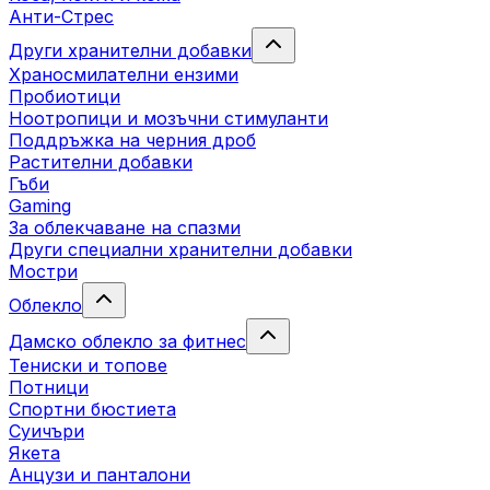
Анти-Стрес
Други хранителни добавки
Храносмилателни ензими
Пробиотици
Ноотропици и мозъчни стимуланти
Поддръжка на черния дроб
Растителни добавки
Гъби
Gaming
За облекчаване на спазми
Други специални хранителни добавки
Мостри
Облекло
Дамско облекло за фитнес
Тениски и топове
Потници
Спортни бюстиета
Суичъри
Якета
Aнцузи и панталони