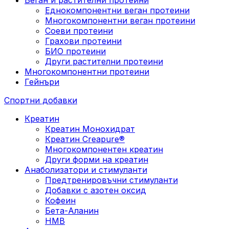
Еднокомпонентни веган протеини
Многокомпонентни веган протеини
Соеви протеини
Грахови протеини
БИО протеини
Други растителни протеини
Многокомпонентни протеини
Гейнъри
Спортни добавки
Креатин
Креатин Монохидрат
Креатин Creapure®
Многокомпонентен креатин
Други форми на креатин
Анаболизатори и стимуланти
Предтренировъчни стимуланти
Добавки с азотен оксид
Кофеин
Бета-Аланин
HMB