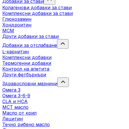
Добавки за стави
Колагенови добавки за стави
Комплексни добавки за стави
Глюкозамин
Хондроитин
МСМ
Други добавки за стави
Добавки за отслабване
L-карнитин
Комплексни добавки
Термогенни добавки
Kонтрол на апетита
Други фетбърнъри
Здравословни мазнини
Омега 3
Омега 3-6-9
CLA и HCA
МСТ масло
Масло от крил
Лецитин
Течно рибено масло