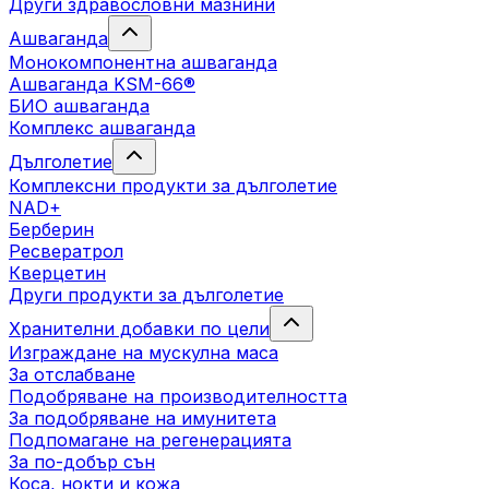
Други здравословни мазнини
Ашваганда
Монокомпонентна ашваганда
Ашваганда KSM-66®
БИО ашваганда
Комплекс ашваганда
Дълголетие
Комплексни продукти за дълголетие
NAD+
Берберин
Ресвератрол
Кверцетин
Други продукти за дълголетие
Хранителни добавки по цели
Изграждане на мускулна маса
За отслабване
Подобряване на производителността
За подобряване на имунитета
Подпомагане на регенерацията
За по-добър сън
Коса, нокти и кожа