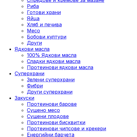
Риба
Готови храни
Яйца
Хляб и печива
Месо
Бобови култури
Други
Ядкови масла
100% Ядкови масла
Сладки ядкови масла
Протеинови ядкови масла
Суперхрани
Зелени суперхрани
Фибри
Други суперхрани
3акуски
Протеинови бaрове
Сушено месо
Сушени плодове
Протеинови бисквитки
Протеинови чипсове и крекери
Енергийни барчета