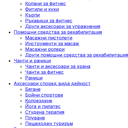
Колани за фитнес
Фитили и куки
Кърпи
Ръкавици за фитнес
Други аксесоари за упражнения
Помощни средства за рехабилитация
Масажни пистолети
Инструменти за масаж
Масажни ролери
Други помощни средства за рехабилитация
Чанти и раници
Чанти и аксесоари за храна
Чанти за фитнес
Раници
Аксесоари според вида дейност
Бягане
Бойни спортове
Колоездене
Йога и пилатес
Студена терапия
Плуване
Пешеходен туризъм