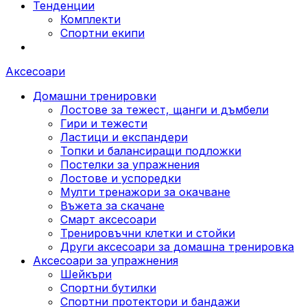
Тенденции
Комплекти
Спортни екипи
Аксесоари
Домашни тренировки
Лостове за тежест, щанги и дъмбели
Гири и тежести
Ластици и експандери
Топки и балансиращи подложки
Постелки за упражнения
Лостове и успоредки
Мулти тренажори за окачване
Въжета за скачане
Смарт аксесоари
Тренировъчни клетки и стойки
Други аксесоари за домашна тренировка
Аксесоари за упражнения
Шейкъри
Спортни бутилки
Спортни протектори и бандажи