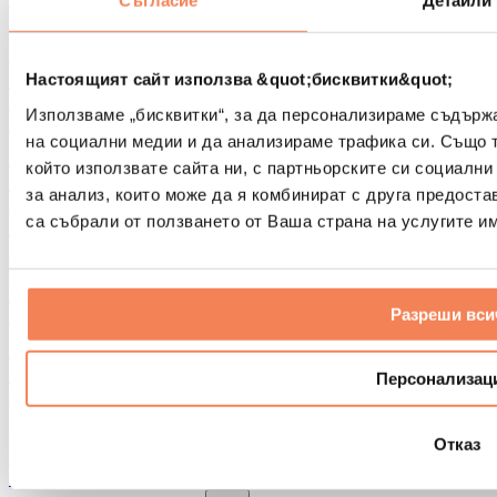
Съгласие
Детайли
Други помощни средства за рехабилитация
Чанти и раници
Чанти и аксесоари за храна
Настоящият сайт използва &quot;бисквитки&quot;
Чанти за фитнес
Използваме „бисквитки“, за да персонализираме съдърж
Раници
на социални медии и да анализираме трафика си. Също 
Аксесоари според вида дейност
който използвате сайта ни, с партньорските си социални
Бягане
за анализ, които може да я комбинират с друга предоста
Бойни спортове
са събрали от ползването от Ваша страна на услугите им
Колоездене
Йога и пилатес
Студена терапия
Плуване
Разреши вси
Пешеходен туризъм
Биохакинг
Терапия с червена светлина
Персонализац
Филтри и кани за вода
Екологични продукти за дома
Отказ
Перилни препарати
Продукти за почистване