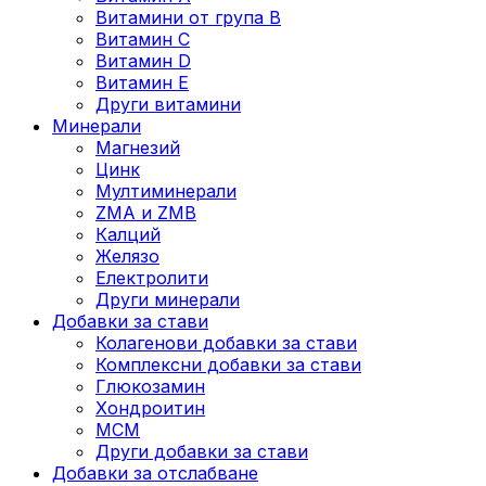
Витамини от група B
Витамин C
Витамин D
Витамин E
Други витамини
Минерали
Магнезий
Цинк
Мултиминерали
ZMA и ZMB
Калций
Желязо
Електролити
Други минерали
Добавки за стави
Колагенови добавки за стави
Комплексни добавки за стави
Глюкозамин
Хондроитин
МСМ
Други добавки за стави
Добавки за отслабване