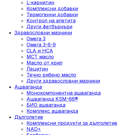
L-карнитин
Комплексни добавки
Термогенни добавки
Kонтрол на апетита
Други фетбърнъри
Здравословни мазнини
Омега 3
Омега 3-6-9
CLA и HCA
МСТ масло
Масло от крил
Лецитин
Течно рибено масло
Други здравословни мазнини
Ашваганда
Монокомпонентна ашваганда
Ашваганда KSM-66®
БИО ашваганда
Комплекс ашваганда
Дълголетие
Комплексни продукти за дълголетие
NAD+
Берберин