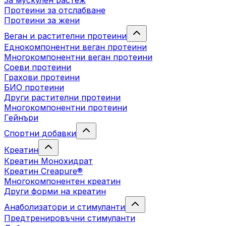
За мускулен растеж
Протеини за отслабване
Протеини за жени
Веган и растителни протеини
Еднокомпонентни веган протеини
Многокомпонентни веган протеини
Соеви протеини
Грахови протеини
БИО протеини
Други растителни протеини
Многокомпонентни протеини
Гейнъри
Спортни добавки
Креатин
Креатин Монохидрат
Креатин Creapure®
Многокомпонентен креатин
Други форми на креатин
Анаболизатори и стимуланти
Предтренировъчни стимуланти