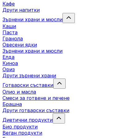
Кафе
Други напитки
Зърнени храни и мюсли
Каши
Паста
Гранола
Овесени ядки
Зърнени храни и мюсли
Елда
Киноа
Ориз
Други зърнени храни
Готварски съставки
Олио и масла
Смеси за готвене и печене
Брашна
Други готварски съставки
Диетични продукти
Био продукти
Веган продукти