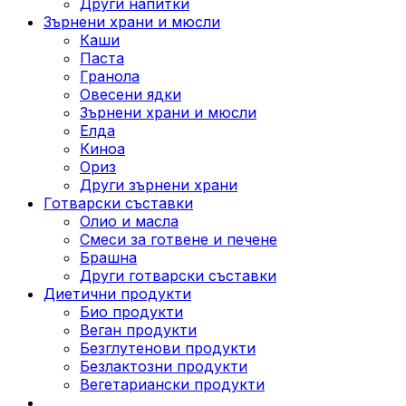
Други напитки
Зърнени храни и мюсли
Каши
Паста
Гранола
Овесени ядки
Зърнени храни и мюсли
Елда
Киноа
Ориз
Други зърнени храни
Готварски съставки
Олио и масла
Смеси за готвене и печене
Брашна
Други готварски съставки
Диетични продукти
Био продукти
Веган продукти
Безглутенови продукти
Безлактозни продукти
Вегетариански продукти