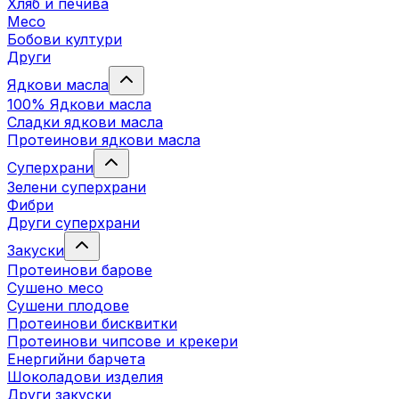
Хляб и печива
Месо
Бобови култури
Други
Ядкови масла
100% Ядкови масла
Сладки ядкови масла
Протеинови ядкови масла
Суперхрани
Зелени суперхрани
Фибри
Други суперхрани
3акуски
Протеинови бaрове
Сушено месо
Сушени плодове
Протеинови бисквитки
Протеинови чипсове и крекери
Енергийни барчета
Шоколадови изделия
Други закуски