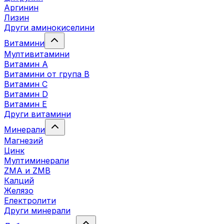
Аргинин
Лизин
Други аминокиселини
Витамини
Мултивитамини
Витамин А
Витамини от група B
Витамин C
Витамин D
Витамин E
Други витамини
Минерали
Магнезий
Цинк
Мултиминерали
ZMA и ZMB
Калций
Желязо
Електролити
Други минерали