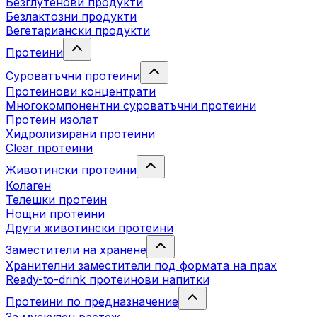
Безглутенови продукти
Безлактозни продукти
Вегетариански продукти
Протеини
Суроватъчни протеини
Протеинови концентрати
Многокомпонентни суроватъчни протеини
Протеин изолат
Хидролизирани протеини
Clear протеини
Животински протеини
Колаген
Телешки протеин
Нощни протеини
Други животински протеини
Заместители на хранене
Хранителни заместители под формата на прах
Ready-to-drink протеинови напитки
Протеини по предназначение