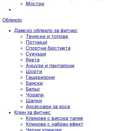
Мостри
Облекло
Дамско облекло за фитнес
Тениски и топове
Потници
Спортни бюстиета
Суичъри
Якета
Aнцузи и панталони
Шорти
Гащеризони
Бански
Бельо
Чорапи
Шапки
Аксесоари за коса
Клин за фитнес
Клинове с висока талия
Клинове с набран ефект
Черни клинове