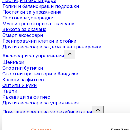
Ластици и експандери
Топки и балансиращи подложки
Постелки за упражнения
Лостове и успоредки
Мулти тренажори за окачване
Въжета за скачане
Смарт аксесоари
Тренировъчни клетки и стойки
Други аксесоари за домашна тренировка
Аксесоари за упражнения
Шейкъри
Спортни бутилки
Спортни протектори и бандажи
Колани за фитнес
Фитили и куки
Кърпи
Ръкавици за фитнес
Други аксесоари за упражнения
Помощни средства за рехабилитация
Масажни пистолети
Инструменти за масаж
Масажни ролери