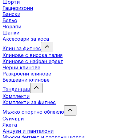
Шорти
Гащеризони
Бански
Бельо
Чорапи
Шапки
Аксесоари за коса
Клин за фитнес
Клинове с висока талия
Клинове с набран ефект
Черни клинове
Разкроени клинове
Безшевни клинове
Тенденции
Комплекти
Комплекти за фитнес
Мъжко спортно облекло
Суичъри
Якета
Aнцузи и панталони
Mъжки фитнес и спортни шорти