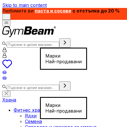
Skip to main content
Любимите ви
паста и сосове
с отстъпка до 20 %
Марки
Най-продавани
Храна
Марки
Фитнес храна
Най-продавани
Ядки
Семена
Спредове и кремове за мазане