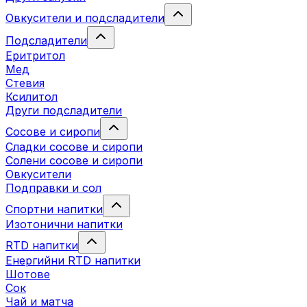
Овкусители и подсладители
Подсладители
Еритритол
Мед
Стевия
Ксилитол
Други подсладители
Сосове и сиропи
Сладки сосове и сиропи
Солени сосове и сиропи
Овкусители
Подправки и сол
Спортни напитки
Изотонични напитки
RTD напитки
Енергийни RTD напитки
Шотове
Сок
Чай и матча