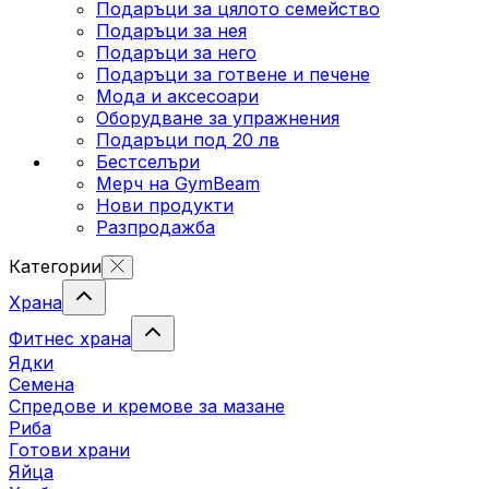
Подаръци за цялото семейство
Подаръци за нея
Подаръци за него
Подаръци за готвене и печене
Мода и аксесоари
Оборудване за упражнения
Подаръци под 20 лв
Бестселъри
Мерч на GymBeam
Нови продукти
Разпродажба
Категории
Храна
Фитнес храна
Ядки
Семена
Спредове и кремове за мазане
Риба
Готови храни
Яйца