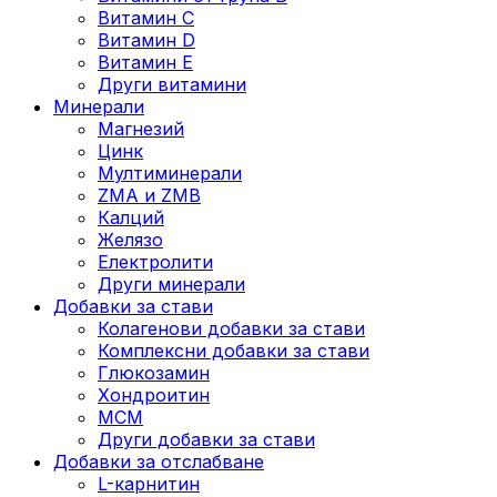
Витамин C
Витамин D
Витамин E
Други витамини
Минерали
Магнезий
Цинк
Мултиминерали
ZMA и ZMB
Калций
Желязо
Електролити
Други минерали
Добавки за стави
Колагенови добавки за стави
Комплексни добавки за стави
Глюкозамин
Хондроитин
МСМ
Други добавки за стави
Добавки за отслабване
L-карнитин