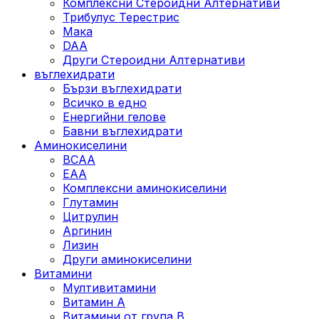
Комплексни Стероидни Алтернативи
Трибулус Терестрис
Maка
DAA
Други Стероидни Алтернативи
въглехидрати
Бързи въглехидрати
Всичко в едно
Енергийни гелове
Бавни въглехидрати
Аминокиселини
BCAA
EAA
Комплексни аминокиселини
Глутамин
Цитрулин
Аргинин
Лизин
Други аминокиселини
Витамини
Мултивитамини
Витамин А
Витамини от група B