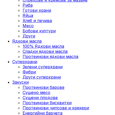
Риба
Готови храни
Яйца
Хляб и печива
Месо
Бобови култури
Други
Ядкови масла
100% Ядкови масла
Сладки ядкови масла
Протеинови ядкови масла
Суперхрани
Зелени суперхрани
Фибри
Други суперхрани
3акуски
Протеинови бaрове
Сушено месо
Сушени плодове
Протеинови бисквитки
Протеинови чипсове и крекери
Енергийни барчета