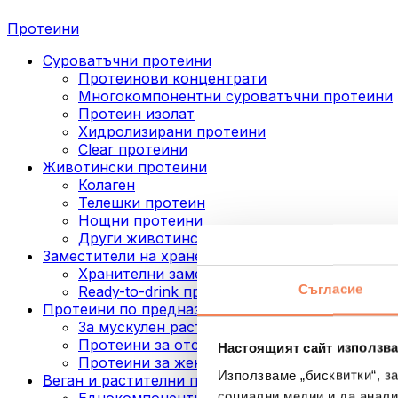
Протеини
Суроватъчни протеини
Протеинови концентрати
Многокомпонентни суроватъчни протеини
Протеин изолат
Хидролизирани протеини
Clear протеини
Животински протеини
Колаген
Телешки протеин
Нощни протеини
Други животински протеини
Заместители на хранене
Хранителни заместители под формата на п
Съгласие
Ready-to-drink протеинови напитки
Протеини по предназначение
За мускулен растеж
Протеини за отслабване
Настоящият сайт използва
Протеини за жени
Използваме „бисквитки“, з
Веган и растителни протеини
социални медии и да анали
Еднокомпонентни веган протеини