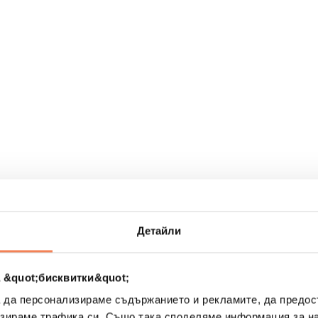
рах
Детайли
 &quot;бисквитки&quot;
а да персонализираме съдържанието и рекламите, да предо
зираме трафика си. Също така споделяме информация за на