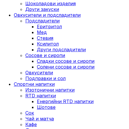
Шоколадови изделия
Други закуски
Овкусители и подсладители
Подсладители
Еритритол
Мед
Стевия
Ксилитол
Други подсладители
Сосове и сиропи
Сладки сосове и сиропи
Солени сосове и сиропи
Овкусители
Подправки и сол
Спортни напитки
Изотонични напитки
RTD напитки
Енергийни RTD напитки
Шотове
Сок
Чай и матча
Кафе