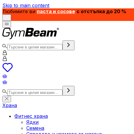
Skip to main content
Любимите ви
паста и сосове
с отстъпка до 20 %
Храна
Фитнес храна
Ядки
Семена
Спредове и кремове за мазане