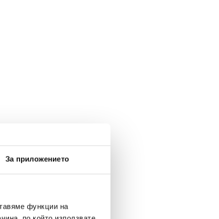
За приложението
ставяме функции на
чина, по който използвате