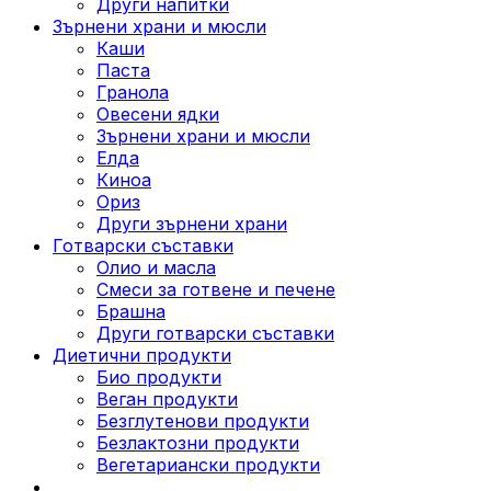
Други напитки
Зърнени храни и мюсли
Каши
Паста
Гранола
Овесени ядки
Зърнени храни и мюсли
Елда
Киноа
Ориз
Други зърнени храни
Готварски съставки
Олио и масла
Смеси за готвене и печене
Брашна
Други готварски съставки
Диетични продукти
Био продукти
Веган продукти
Безглутенови продукти
Безлактозни продукти
Вегетариански продукти