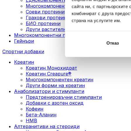
Многокомпонентни веган протеини
сайта ни, с партньорските 
Соеви протеини
комбинират с друга предос
Грахови протеини
страна на услугите им.
БИО протеини
Други растителни протеини
Многокомпонентни протеини
Гейнъри
Отказ
Спортни добавки
Креатин
Креатин Монохидрат
Креатин Creapure®
Многокомпонентен креатин
Други форми на креатин
Анаболизатори и стимуланти
Предтренировъчни стимуланти
Добавки с азотен оксид
Кофеин
Бета-Аланин
HMB
Алтеранитиви на стероиди