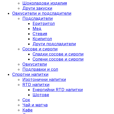
Шоколадови изделия
Други закуски
Овкусители и подсладители
Подсладители
Еритритол
Мед
Стевия
Ксилитол
Други подсладители
Сосове и сиропи
Сладки сосове и сиропи
Солени сосове и сиропи
Овкусители
Подправки и сол
Спортни напитки
Изотонични напитки
RTD напитки
Енергийни RTD напитки
Шотове
Сок
Чай и матча
Кафе