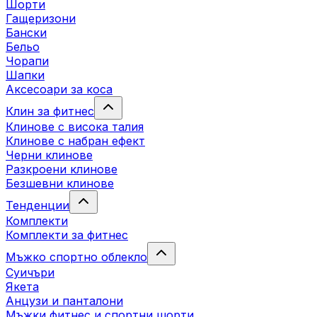
Шорти
Гащеризони
Бански
Бельо
Чорапи
Шапки
Аксесоари за коса
Клин за фитнес
Клинове с висока талия
Клинове с набран ефект
Черни клинове
Разкроени клинове
Безшевни клинове
Тенденции
Комплекти
Комплекти за фитнес
Мъжко спортно облекло
Суичъри
Якета
Aнцузи и панталони
Mъжки фитнес и спортни шорти