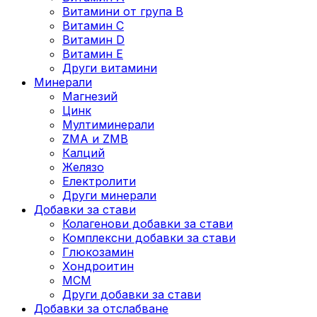
Витамини от група B
Витамин C
Витамин D
Витамин E
Други витамини
Минерали
Магнезий
Цинк
Мултиминерали
ZMA и ZMB
Калций
Желязо
Електролити
Други минерали
Добавки за стави
Колагенови добавки за стави
Комплексни добавки за стави
Глюкозамин
Хондроитин
МСМ
Други добавки за стави
Добавки за отслабване