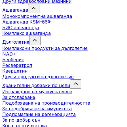
Други здравословни мазнини
Ашваганда
Монокомпонентна ашваганда
Ашваганда KSM-66®
БИО ашваганда
Комплекс ашваганда
Дълголетие
Комплексни продукти за дълголетие
NAD+
Берберин
Ресвератрол
Кверцетин
Други продукти за дълголетие
Хранителни добавки по цели
Изграждане на мускулна маса
За отслабване
Подобряване на производителността
За подобряване на имунитета
Подпомагане на регенерацията
За по-добър сън
Коса, нокти и кожа