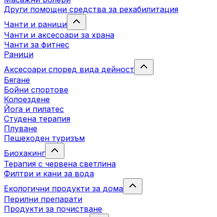
Други помощни средства за рехабилитация
Чанти и раници
Чанти и аксесоари за храна
Чанти за фитнес
Раници
Аксесоари според вида дейност
Бягане
Бойни спортове
Колоездене
Йога и пилатес
Студена терапия
Плуване
Пешеходен туризъм
Биохакинг
Терапия с червена светлина
Филтри и кани за вода
Екологични продукти за дома
Перилни препарати
Продукти за почистване