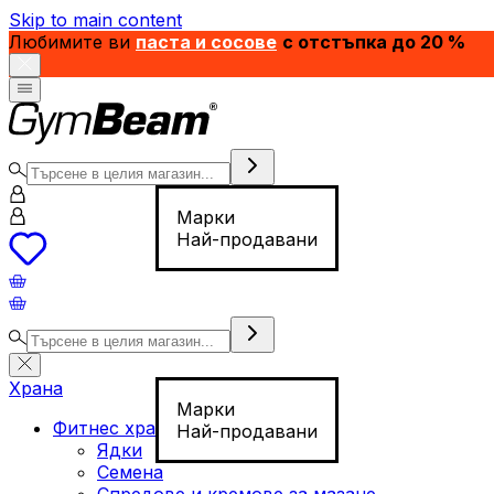
Skip to main content
Любимите ви
паста и сосове
с отстъпка до 20 %
Марки
Най-продавани
Храна
Марки
Фитнес храна
Най-продавани
Ядки
Семена
Спредове и кремове за мазане