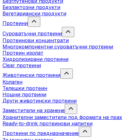
Безглутенови продукти
Безлактозни продукти
Вегетариански продукти
Протеини
Суроватъчни протеини
Протеинови концентрати
Многокомпонентни суроватъчни протеини
Протеин изолат
Хидролизирани протеини
Clear протеини
Животински протеини
Колаген
Телешки протеин
Нощни протеини
Други животински протеини
Заместители на хранене
Хранителни заместители под формата на прах
Ready-to-drink протеинови напитки
Протеини по предназначение