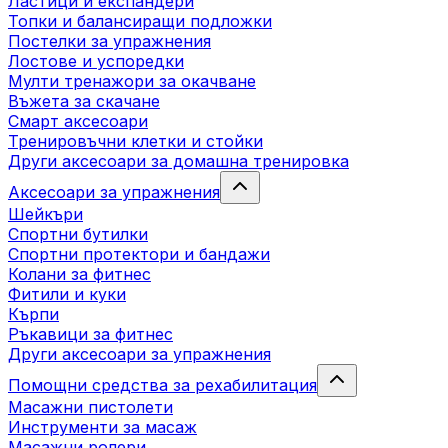
Ластици и експандери
Топки и балансиращи подложки
Постелки за упражнения
Лостове и успоредки
Мулти тренажори за окачване
Въжета за скачане
Смарт аксесоари
Тренировъчни клетки и стойки
Други аксесоари за домашна тренировка
Аксесоари за упражнения
Шейкъри
Спортни бутилки
Спортни протектори и бандажи
Колани за фитнес
Фитили и куки
Кърпи
Ръкавици за фитнес
Други аксесоари за упражнения
Помощни средства за рехабилитация
Масажни пистолети
Инструменти за масаж
Масажни ролери