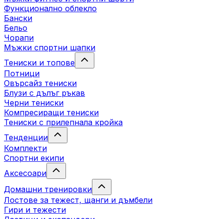
Функционално облекло
Бански
Бельо
Чорапи
Mъжки спортни шапки
Тениски и топове
Потници
Овърсайз тениски
Блузи с дълъг ръкав
Черни тениски
Компресиращи тениски
Тениски с прилепнала кройка
Тенденции
Комплекти
Спортни екипи
Аксесоари
Домашни тренировки
Лостове за тежест, щанги и дъмбели
Гири и тежести