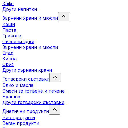
Кафе
Други напитки
Зърнени храни и мюсли
Каши
Паста
Гранола
Овесени ядки
Зърнени храни и мюсли
Елда
Киноа
Ориз
Други зърнени храни
Готварски съставки
Олио и масла
Смеси за готвене и печене
Брашна
Други готварски съставки
Диетични продукти
Био продукти
Веган продукти