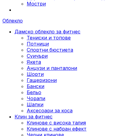
Мостри
Облекло
Дамско облекло за фитнес
Тениски и топове
Потници
Спортни бюстиета
Суичъри
Якета
Aнцузи и панталони
Шорти
Гащеризони
Бански
Бельо
Чорапи
Шапки
Аксесоари за коса
Клин за фитнес
Клинове с висока талия
Клинове с набран ефект
Черни клинове