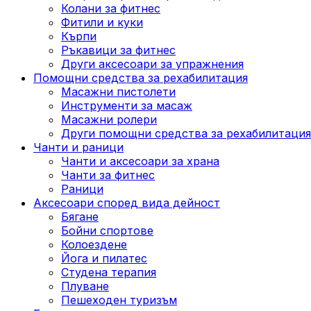
Колани за фитнес
Фитили и куки
Кърпи
Ръкавици за фитнес
Други аксесоари за упражнения
Помощни средства за рехабилитация
Масажни пистолети
Инструменти за масаж
Масажни ролери
Други помощни средства за рехабилитация
Чанти и раници
Чанти и аксесоари за храна
Чанти за фитнес
Раници
Аксесоари според вида дейност
Бягане
Бойни спортове
Колоездене
Йога и пилатес
Студена терапия
Плуване
Пешеходен туризъм