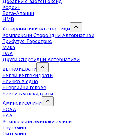
Добавки с азотен оксид
Кофеин
Бета-Аланин
HMB
Алтеранитиви на стероиди
Комплексни Стероидни Алтернативи
Трибулус Терестрис
Maка
DAA
Други Стероидни Алтернативи
въглехидрати
Бързи въглехидрати
Всичко в едно
Енергийни гелове
Бавни въглехидрати
Аминокиселини
BCAA
EAA
Комплексни аминокиселини
Глутамин
Цитрулин