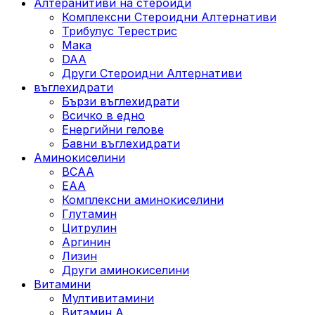
Алтеранитиви на стероиди
Комплексни Стероидни Алтернативи
Трибулус Терестрис
Maка
DAA
Други Стероидни Алтернативи
въглехидрати
Бързи въглехидрати
Всичко в едно
Енергийни гелове
Бавни въглехидрати
Аминокиселини
BCAA
EAA
Комплексни аминокиселини
Глутамин
Цитрулин
Аргинин
Лизин
Други аминокиселини
Витамини
Мултивитамини
Витамин А