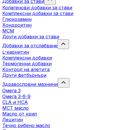
Добавки за стави
Колагенови добавки за стави
Комплексни добавки за стави
Глюкозамин
Хондроитин
МСМ
Други добавки за стави
Добавки за отслабване
L-карнитин
Комплексни добавки
Термогенни добавки
Kонтрол на апетита
Други фетбърнъри
Здравословни мазнини
Омега 3
Омега 3-6-9
CLA и HCA
МСТ масло
Масло от крил
Лецитин
Течно рибено масло