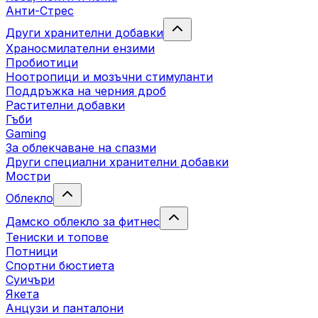
Анти-Стрес
Други хранителни добавки
Храносмилателни ензими
Пробиотици
Ноотропици и мозъчни стимуланти
Поддръжка на черния дроб
Растителни добавки
Гъби
Gaming
За облекчаване на спазми
Други специални хранителни добавки
Мостри
Облекло
Дамско облекло за фитнес
Тениски и топове
Потници
Спортни бюстиета
Суичъри
Якета
Aнцузи и панталони