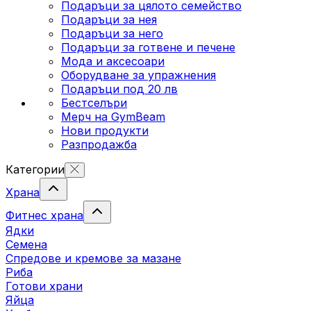
Подаръци за цялото семейство
Подаръци за нея
Подаръци за него
Подаръци за готвене и печене
Мода и аксесоари
Оборудване за упражнения
Подаръци под 20 лв
Бестселъри
Мерч на GymBeam
Нови продукти
Разпродажба
Категории
Храна
Фитнес храна
Ядки
Семена
Спредове и кремове за мазане
Риба
Готови храни
Яйца