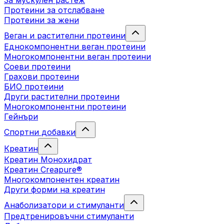
За мускулен растеж
Протеини за отслабване
Протеини за жени
Веган и растителни протеини
Еднокомпонентни веган протеини
Многокомпонентни веган протеини
Соеви протеини
Грахови протеини
БИО протеини
Други растителни протеини
Многокомпонентни протеини
Гейнъри
Спортни добавки
Креатин
Креатин Монохидрат
Креатин Creapure®
Многокомпонентен креатин
Други форми на креатин
Анаболизатори и стимуланти
Предтренировъчни стимуланти