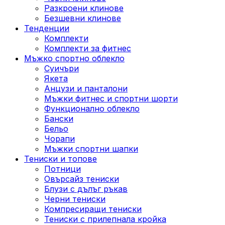
Разкроени клинове
Безшевни клинове
Тенденции
Комплекти
Комплекти за фитнес
Мъжко спортно облекло
Суичъри
Якета
Aнцузи и панталони
Mъжки фитнес и спортни шорти
Функционално облекло
Бански
Бельо
Чорапи
Mъжки спортни шапки
Тениски и топове
Потници
Овърсайз тениски
Блузи с дълъг ръкав
Черни тениски
Компресиращи тениски
Тениски с прилепнала кройка