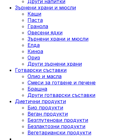
Други напитки
Зърнени храни и мюсли
Каши
Паста
Гранола
Овесени ядки
Зърнени храни и мюсли
Елда
Киноа
Ориз
Други зърнени храни
Готварски съставки
Олио и масла
Смеси за готвене и печене
Брашна
Други готварски съставки
Диетични продукти
Био продукти
Веган продукти
Безглутенови продукти
Безлактозни продукти
Вегетариански продукти