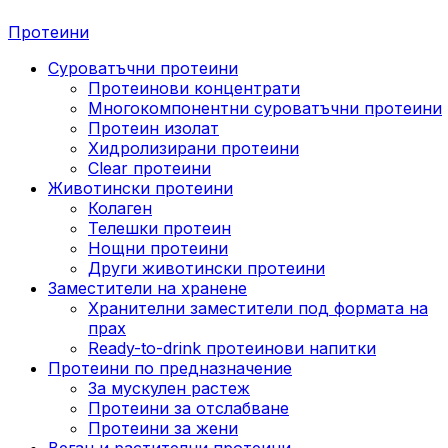
Протеини
Суроватъчни протеини
Протеинови концентрати
Многокомпонентни суроватъчни протеини
Протеин изолат
Хидролизирани протеини
Clear протеини
Животински протеини
Колаген
Телешки протеин
Нощни протеини
Други животински протеини
Заместители на хранене
Хранителни заместители под формата на
прах
Ready-to-drink протеинови напитки
Протеини по предназначение
За мускулен растеж
Протеини за отслабване
Протеини за жени
Веган и растителни протеини