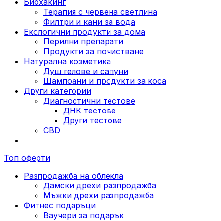
Биохакинг
Терапия с червена светлина
Филтри и кани за вода
Екологични продукти за дома
Перилни препарати
Продукти за почистване
Натурална козметика
Душ гелове и сапуни
Шампоани и продукти за коса
Други категории
Диагностични тестове
ДНК тестове
Други тестове
CBD
Топ оферти
Разпродажба на облекла
Дамски дрехи разпродажба
Мъжки дрехи разпродажба
Фитнес подаръци
Ваучери за подарък