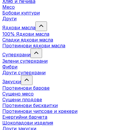
Хляб и печива
Месо
Бобови култури
Други
Ядкови масла
100% Ядкови масла
Сладки ядкови масла
Протеинови ядкови масла
Суперхрани
Зелени суперхрани
Фибри
Други суперхрани
3акуски
Протеинови бaрове
Сушено месо
Сушени плодове
Протеинови бисквитки
Протеинови чипсове и крекери
Енергийни барчета
Шоколадови изделия
Други закуски