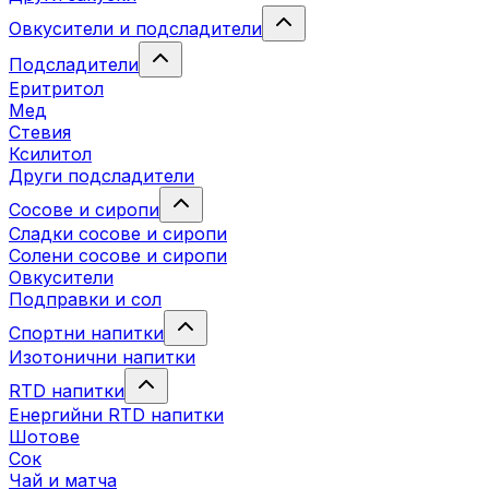
Овкусители и подсладители
Подсладители
Еритритол
Мед
Стевия
Ксилитол
Други подсладители
Сосове и сиропи
Сладки сосове и сиропи
Солени сосове и сиропи
Овкусители
Подправки и сол
Спортни напитки
Изотонични напитки
RTD напитки
Енергийни RTD напитки
Шотове
Сок
Чай и матча