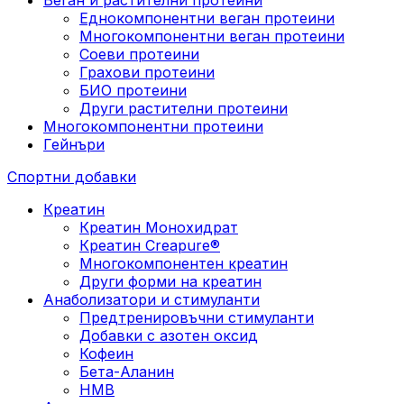
Еднокомпонентни веган протеини
Многокомпонентни веган протеини
Соеви протеини
Грахови протеини
БИО протеини
Други растителни протеини
Многокомпонентни протеини
Гейнъри
Спортни добавки
Креатин
Креатин Монохидрат
Креатин Creapure®
Многокомпонентен креатин
Други форми на креатин
Анаболизатори и стимуланти
Предтренировъчни стимуланти
Добавки с азотен оксид
Кофеин
Бета-Аланин
HMB