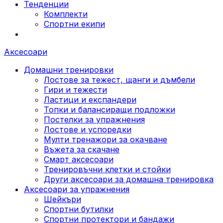
Тенденции
Комплекти
Спортни екипи
Аксесоари
Домашни тренировки
Лостове за тежест, щанги и дъмбели
Гири и тежести
Ластици и експандери
Топки и балансиращи подложки
Постелки за упражнения
Лостове и успоредки
Мулти тренажори за окачване
Въжета за скачане
Смарт аксесоари
Тренировъчни клетки и стойки
Други аксесоари за домашна тренировка
Аксесоари за упражнения
Шейкъри
Спортни бутилки
Спортни протектори и бандажи