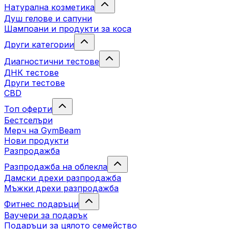
Натурална козметика
Душ гелове и сапуни
Шампоани и продукти за коса
Други категории
Диагностични тестове
ДНК тестове
Други тестове
CBD
Топ оферти
Бестселъри
Мерч на GymBeam
Нови продукти
Разпродажба
Разпродажба на облекла
Дамски дрехи разпродажба
Мъжки дрехи разпродажба
Фитнес подаръци
Ваучери за подарък
Подаръци за цялото семейство