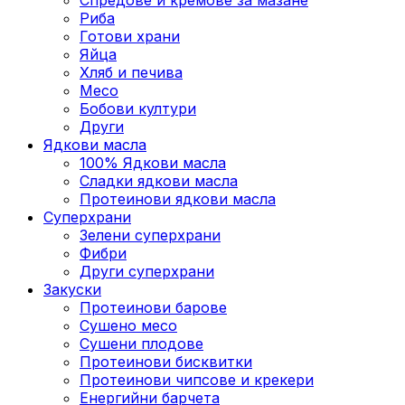
Риба
Готови храни
Яйца
Хляб и печива
Месо
Бобови култури
Други
Ядкови масла
100% Ядкови масла
Сладки ядкови масла
Протеинови ядкови масла
Суперхрани
Зелени суперхрани
Фибри
Други суперхрани
3акуски
Протеинови бaрове
Сушено месо
Сушени плодове
Протеинови бисквитки
Протеинови чипсове и крекери
Енергийни барчета