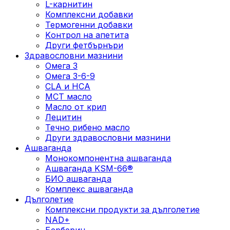
L-карнитин
Комплексни добавки
Термогенни добавки
Kонтрол на апетита
Други фетбърнъри
Здравословни мазнини
Омега 3
Омега 3-6-9
CLA и HCA
МСТ масло
Масло от крил
Лецитин
Течно рибено масло
Други здравословни мазнини
Ашваганда
Монокомпонентна ашваганда
Ашваганда KSM-66®
БИО ашваганда
Комплекс ашваганда
Дълголетие
Комплексни продукти за дълголетие
NAD+
Берберин