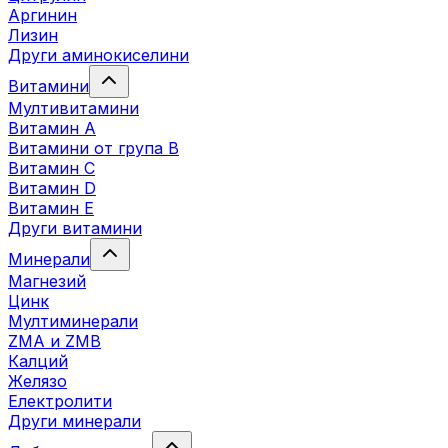
Аргинин
Лизин
Други аминокиселини
Витамини
Мултивитамини
Витамин А
Витамини от група B
Витамин C
Витамин D
Витамин E
Други витамини
Минерали
Магнезий
Цинк
Мултиминерали
ZMA и ZMB
Калций
Желязо
Електролити
Други минерали