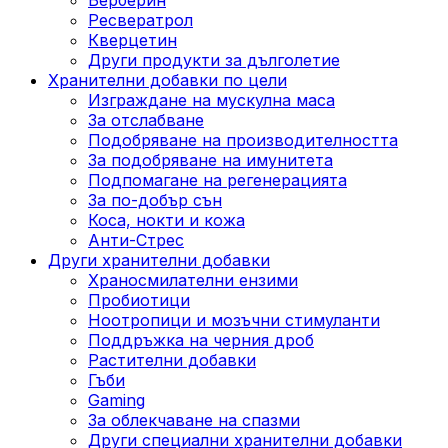
Ресвератрол
Кверцетин
Други продукти за дълголетие
Хранителни добавки по цели
Изграждане на мускулна маса
За отслабване
Подобряване на производителността
За подобряване на имунитета
Подпомагане на регенерацията
За по-добър сън
Коса, нокти и кожа
Анти-Стрес
Други хранителни добавки
Храносмилателни ензими
Пробиотици
Ноотропици и мозъчни стимуланти
Поддръжка на черния дроб
Растителни добавки
Гъби
Gaming
За облекчаване на спазми
Други специални хранителни добавки