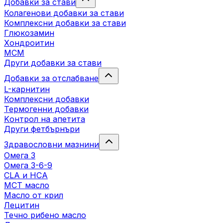
Добавки за стави
Колагенови добавки за стави
Комплексни добавки за стави
Глюкозамин
Хондроитин
МСМ
Други добавки за стави
Добавки за отслабване
L-карнитин
Комплексни добавки
Термогенни добавки
Kонтрол на апетита
Други фетбърнъри
Здравословни мазнини
Омега 3
Омега 3-6-9
CLA и HCA
МСТ масло
Масло от крил
Лецитин
Течно рибено масло