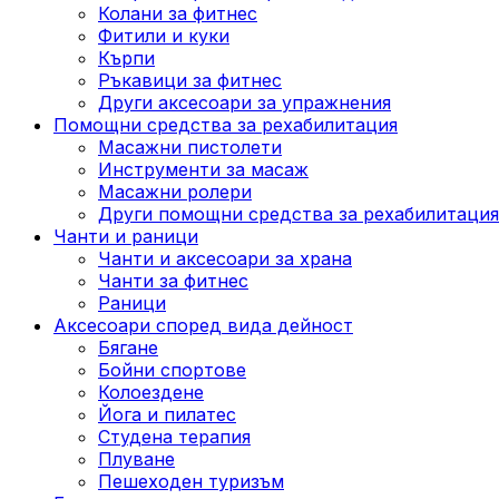
Колани за фитнес
Фитили и куки
Кърпи
Ръкавици за фитнес
Други аксесоари за упражнения
Помощни средства за рехабилитация
Масажни пистолети
Инструменти за масаж
Масажни ролери
Други помощни средства за рехабилитация
Чанти и раници
Чанти и аксесоари за храна
Чанти за фитнес
Раници
Аксесоари според вида дейност
Бягане
Бойни спортове
Колоездене
Йога и пилатес
Студена терапия
Плуване
Пешеходен туризъм