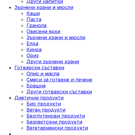
Други напитки
Зърнени храни и мюсли
Каши
Паста
Гранола
Овесени ядки
Зърнени храни и мюсли
Елда
Киноа
Ориз
Други зърнени храни
Готварски съставки
Олио и масла
Смеси за готвене и печене
Брашна
Други готварски съставки
Диетични продукти
Био продукти
Веган продукти
Безглутенови продукти
Безлактозни продукти
Вегетариански продукти