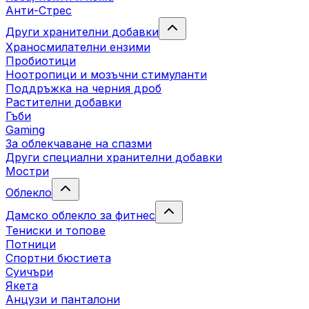
Анти-Стрес
Други хранителни добавки
Храносмилателни ензими
Пробиотици
Ноотропици и мозъчни стимуланти
Поддръжка на черния дроб
Растителни добавки
Гъби
Gaming
За облекчаване на спазми
Други специални хранителни добавки
Мостри
Облекло
Дамско облекло за фитнес
Тениски и топове
Потници
Спортни бюстиета
Суичъри
Якета
Aнцузи и панталони