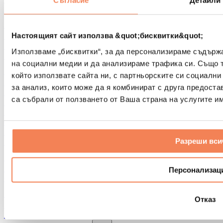
Съгласие
Детайли
Други помощни средства за рехабилитация
Чанти и раници
Чанти и аксесоари за храна
Настоящият сайт използва &quot;бисквитки&quot;
Чанти за фитнес
Използваме „бисквитки“, за да персонализираме съдърж
Раници
на социални медии и да анализираме трафика си. Също 
Аксесоари според вида дейност
който използвате сайта ни, с партньорските си социални
Бягане
за анализ, които може да я комбинират с друга предоста
Бойни спортове
са събрали от ползването от Ваша страна на услугите им
Колоездене
Йога и пилатес
Студена терапия
Плуване
Разреши вси
Пешеходен туризъм
Биохакинг
Терапия с червена светлина
Персонализац
Филтри и кани за вода
Екологични продукти за дома
Отказ
Перилни препарати
Продукти за почистване