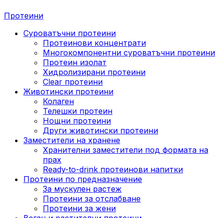
Протеини
Суроватъчни протеини
Протеинови концентрати
Многокомпонентни суроватъчни протеини
Протеин изолат
Хидролизирани протеини
Clear протеини
Животински протеини
Колаген
Телешки протеин
Нощни протеини
Други животински протеини
Заместители на хранене
Хранителни заместители под формата на
прах
Ready-to-drink протеинови напитки
Протеини по предназначение
За мускулен растеж
Протеини за отслабване
Протеини за жени
Веган и растителни протеини