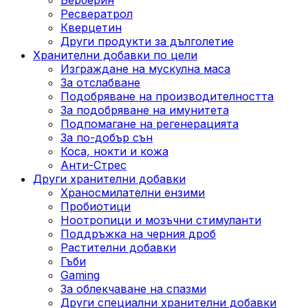
Ресвератрол
Кверцетин
Други продукти за дълголетие
Хранителни добавки по цели
Изграждане на мускулна маса
За отслабване
Подобряване на производителността
За подобряване на имунитета
Подпомагане на регенерацията
За по-добър сън
Коса, нокти и кожа
Анти-Стрес
Други хранителни добавки
Храносмилателни ензими
Пробиотици
Ноотропици и мозъчни стимуланти
Поддръжка на черния дроб
Растителни добавки
Гъби
Gaming
За облекчаване на спазми
Други специални хранителни добавки