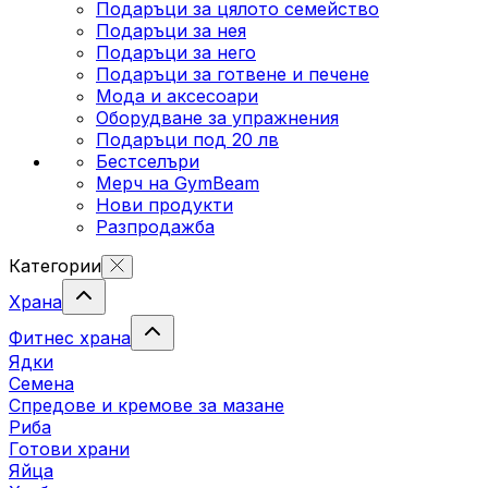
Подаръци за цялото семейство
Подаръци за нея
Подаръци за него
Подаръци за готвене и печене
Мода и аксесоари
Оборудване за упражнения
Подаръци под 20 лв
Бестселъри
Мерч на GymBeam
Нови продукти
Разпродажба
Категории
Храна
Фитнес храна
Ядки
Семена
Спредове и кремове за мазане
Риба
Готови храни
Яйца