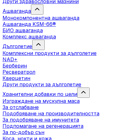
Други здравословни мазнини
Ашваганда
Монокомпонентна ашваганда
Ашваганда KSM-66®
БИО ашваганда
Комплекс ашваганда
Дълголетие
Комплексни продукти за дълголетие
NAD+
Берберин
Ресвератрол
Кверцетин
Други продукти за дълголетие
Хранителни добавки по цели
Изграждане на мускулна маса
За отслабване
Подобряване на производителността
За подобряване на имунитета
Подпомагане на регенерацията
За по-добър сън
Коса, нокти и кожа