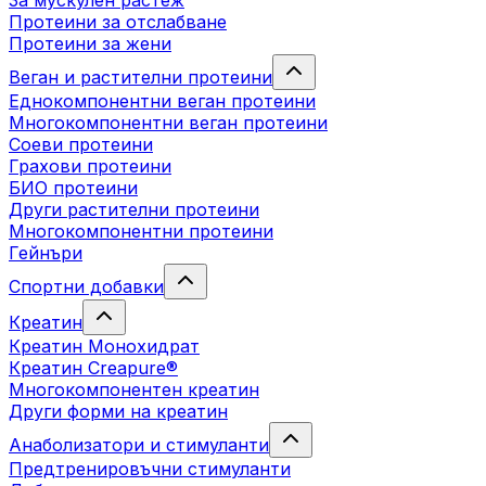
За мускулен растеж
Протеини за отслабване
Протеини за жени
Веган и растителни протеини
Еднокомпонентни веган протеини
Многокомпонентни веган протеини
Соеви протеини
Грахови протеини
БИО протеини
Други растителни протеини
Многокомпонентни протеини
Гейнъри
Спортни добавки
Креатин
Креатин Монохидрат
Креатин Creapure®
Многокомпонентен креатин
Други форми на креатин
Анаболизатори и стимуланти
Предтренировъчни стимуланти