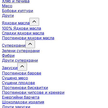
Хляб и печива
Месо
Бобови култури
Други
Ядкови масла
100% Ядкови масла
Сладки ядкови масла
Протеинови ядкови масла
Суперхрани
Зелени суперхрани
Фибри
Други суперхрани
3акуски
Протеинови бaрове
Сушено месо
Сушени плодове
Протеинови бисквитки
Протеинови чипсове и крекери
Енергийни барчета
Шоколадови изделия
Други закуски