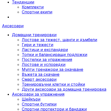
Тенденции
Комплекти
Спортни екипи
Аксесоари
Домашни тренировки
Лостове за тежест, щанги и дъмбели
Гири и тежести
Ластици и експандери
Топки и балансиращи подложки
Постелки за упражнения
Лостове и успоредки
Мулти тренажори за окачване
Въжета за скачане
Смарт аксесоари
Тренировъчни клетки и стойки
Други аксесоари за домашна тренировка
Аксесоари за упражнения
Шейкъри
Спортни бутилки
Спортни протектори и бандажи