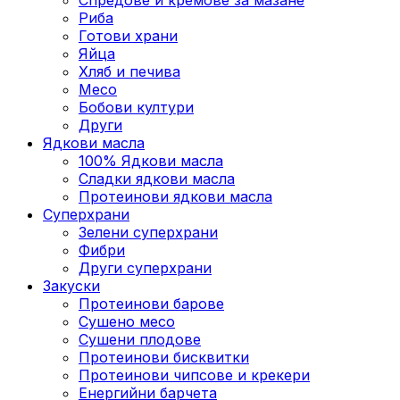
Риба
Готови храни
Яйца
Хляб и печива
Месо
Бобови култури
Други
Ядкови масла
100% Ядкови масла
Сладки ядкови масла
Протеинови ядкови масла
Суперхрани
Зелени суперхрани
Фибри
Други суперхрани
3акуски
Протеинови бaрове
Сушено месо
Сушени плодове
Протеинови бисквитки
Протеинови чипсове и крекери
Енергийни барчета