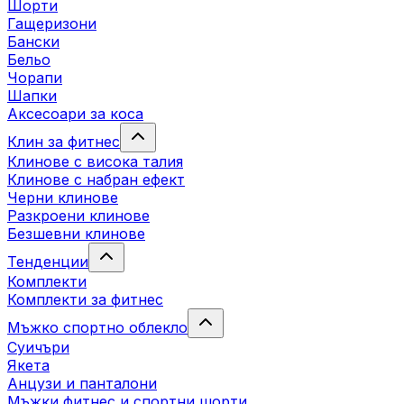
Шорти
Гащеризони
Бански
Бельо
Чорапи
Шапки
Аксесоари за коса
Клин за фитнес
Клинове с висока талия
Клинове с набран ефект
Черни клинове
Разкроени клинове
Безшевни клинове
Тенденции
Комплекти
Комплекти за фитнес
Мъжко спортно облекло
Суичъри
Якета
Aнцузи и панталони
Mъжки фитнес и спортни шорти