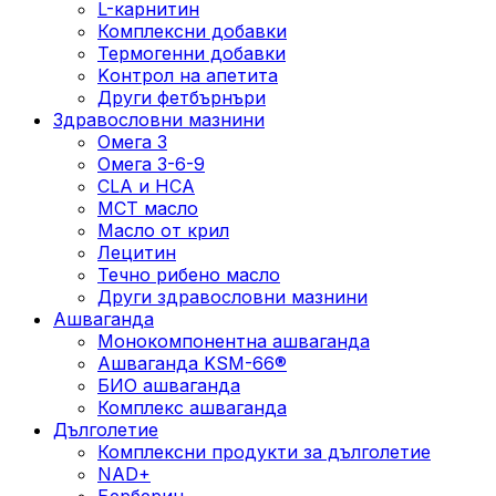
L-карнитин
Комплексни добавки
Термогенни добавки
Kонтрол на апетита
Други фетбърнъри
Здравословни мазнини
Омега 3
Омега 3-6-9
CLA и HCA
МСТ масло
Масло от крил
Лецитин
Течно рибено масло
Други здравословни мазнини
Ашваганда
Монокомпонентна ашваганда
Ашваганда KSM-66®
БИО ашваганда
Комплекс ашваганда
Дълголетие
Комплексни продукти за дълголетие
NAD+
Берберин