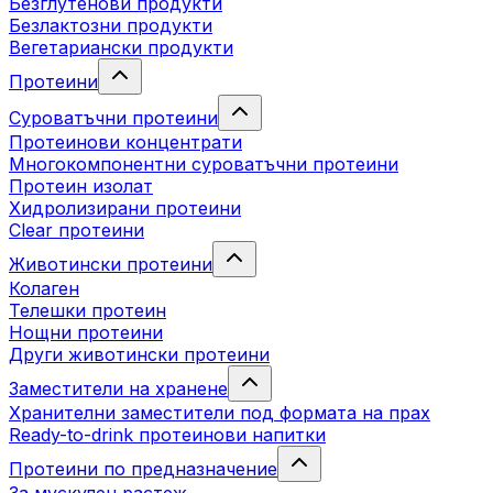
Безглутенови продукти
Безлактозни продукти
Вегетариански продукти
Протеини
Суроватъчни протеини
Протеинови концентрати
Многокомпонентни суроватъчни протеини
Протеин изолат
Хидролизирани протеини
Clear протеини
Животински протеини
Колаген
Телешки протеин
Нощни протеини
Други животински протеини
Заместители на хранене
Хранителни заместители под формата на прах
Ready-to-drink протеинови напитки
Протеини по предназначение