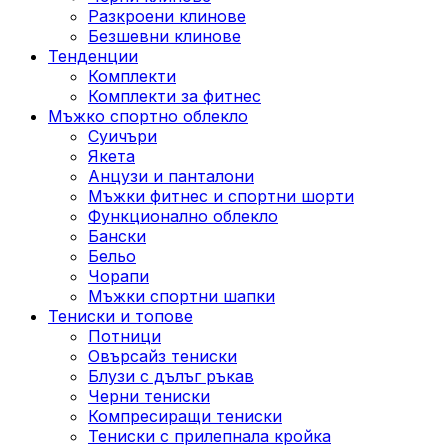
Разкроени клинове
Безшевни клинове
Тенденции
Комплекти
Комплекти за фитнес
Мъжко спортно облекло
Суичъри
Якета
Aнцузи и панталони
Mъжки фитнес и спортни шорти
Функционално облекло
Бански
Бельо
Чорапи
Mъжки спортни шапки
Тениски и топове
Потници
Овърсайз тениски
Блузи с дълъг ръкав
Черни тениски
Компресиращи тениски
Тениски с прилепнала кройка