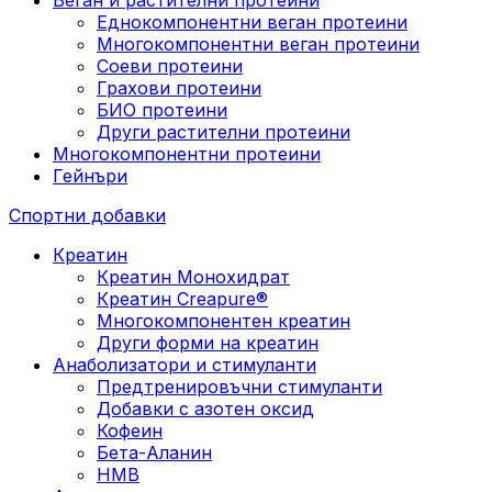
Еднокомпонентни веган протеини
Многокомпонентни веган протеини
Соеви протеини
Грахови протеини
БИО протеини
Други растителни протеини
Многокомпонентни протеини
Гейнъри
Спортни добавки
Креатин
Креатин Монохидрат
Креатин Creapure®
Многокомпонентен креатин
Други форми на креатин
Анаболизатори и стимуланти
Предтренировъчни стимуланти
Добавки с азотен оксид
Кофеин
Бета-Аланин
HMB