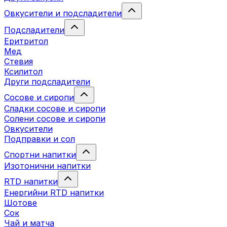
Овкусители и подсладители
Подсладители
Еритритол
Мед
Стевия
Ксилитол
Други подсладители
Сосове и сиропи
Сладки сосове и сиропи
Солени сосове и сиропи
Овкусители
Подправки и сол
Спортни напитки
Изотонични напитки
RTD напитки
Енергийни RTD напитки
Шотове
Сок
Чай и матча