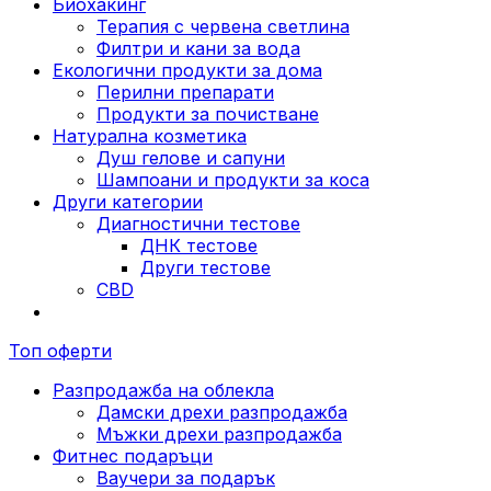
Биохакинг
Терапия с червена светлина
Филтри и кани за вода
Екологични продукти за дома
Перилни препарати
Продукти за почистване
Натурална козметика
Душ гелове и сапуни
Шампоани и продукти за коса
Други категории
Диагностични тестове
ДНК тестове
Други тестове
CBD
Топ оферти
Разпродажба на облекла
Дамски дрехи разпродажба
Мъжки дрехи разпродажба
Фитнес подаръци
Ваучери за подарък