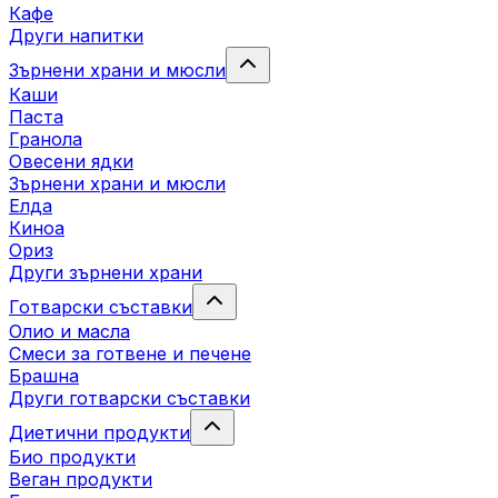
Кафе
Други напитки
Зърнени храни и мюсли
Каши
Паста
Гранола
Овесени ядки
Зърнени храни и мюсли
Елда
Киноа
Ориз
Други зърнени храни
Готварски съставки
Олио и масла
Смеси за готвене и печене
Брашна
Други готварски съставки
Диетични продукти
Био продукти
Веган продукти