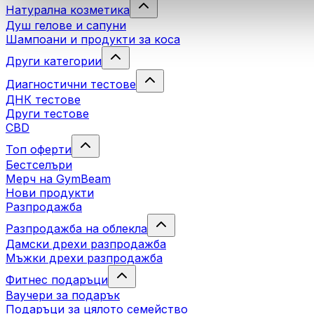
Натурална козметика
Душ гелове и сапуни
Шампоани и продукти за коса
Други категории
Диагностични тестове
ДНК тестове
Други тестове
CBD
Топ оферти
Бестселъри
Мерч на GymBeam
Нови продукти
Разпродажба
Разпродажба на облекла
Дамски дрехи разпродажба
Мъжки дрехи разпродажба
Фитнес подаръци
Ваучери за подарък
Подаръци за цялото семейство