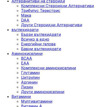
Алтеранитиви на стероиди
Комплексни Стероидни Алтернативи
Трибулус Терестрис
Maка
DAA
Други Стероидни Алтернативи
въглехидрати
Бързи въглехидрати
Всичко в едно
Енергийни гелове
Бавни въглехидрати
Аминокиселини
BCAA
EAA
Комплексни аминокиселини
Глутамин
Цитрулин
Аргинин
Лизин
Други аминокиселини
Витамини
Мултивитамини
Витамин А