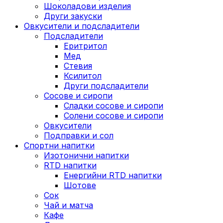
Шоколадови изделия
Други закуски
Овкусители и подсладители
Подсладители
Еритритол
Мед
Стевия
Ксилитол
Други подсладители
Сосове и сиропи
Сладки сосове и сиропи
Солени сосове и сиропи
Овкусители
Подправки и сол
Спортни напитки
Изотонични напитки
RTD напитки
Енергийни RTD напитки
Шотове
Сок
Чай и матча
Кафе