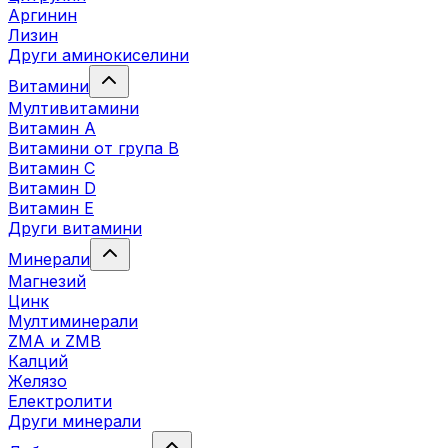
Аргинин
Лизин
Други аминокиселини
Витамини
Мултивитамини
Витамин А
Витамини от група B
Витамин C
Витамин D
Витамин E
Други витамини
Минерали
Магнезий
Цинк
Мултиминерали
ZMA и ZMB
Калций
Желязо
Електролити
Други минерали