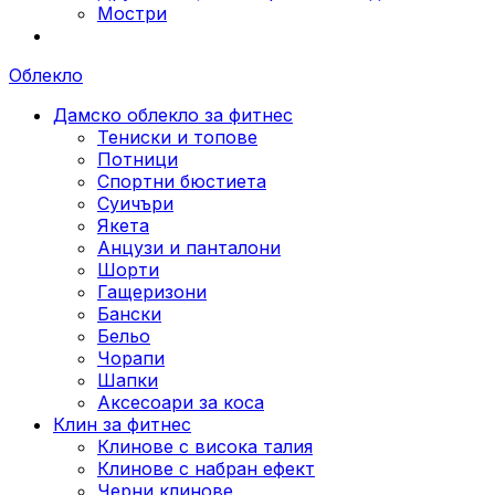
Мостри
Облекло
Дамско облекло за фитнес
Тениски и топове
Потници
Спортни бюстиета
Суичъри
Якета
Aнцузи и панталони
Шорти
Гащеризони
Бански
Бельо
Чорапи
Шапки
Аксесоари за коса
Клин за фитнес
Клинове с висока талия
Клинове с набран ефект
Черни клинове