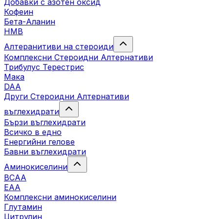
Добавки с азотен оксид
Кофеин
Бета-Аланин
HMB
Алтеранитиви на стероиди
Комплексни Стероидни Алтернативи
Трибулус Терестрис
Maка
DAA
Други Стероидни Алтернативи
въглехидрати
Бързи въглехидрати
Всичко в едно
Енергийни гелове
Бавни въглехидрати
Аминокиселини
BCAA
EAA
Комплексни аминокиселини
Глутамин
Цитрулин