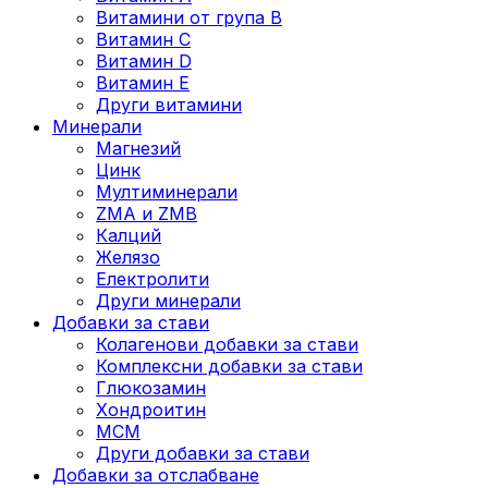
Витамини от група B
Витамин C
Витамин D
Витамин E
Други витамини
Минерали
Магнезий
Цинк
Мултиминерали
ZMA и ZMB
Калций
Желязо
Електролити
Други минерали
Добавки за стави
Колагенови добавки за стави
Комплексни добавки за стави
Глюкозамин
Хондроитин
МСМ
Други добавки за стави
Добавки за отслабване