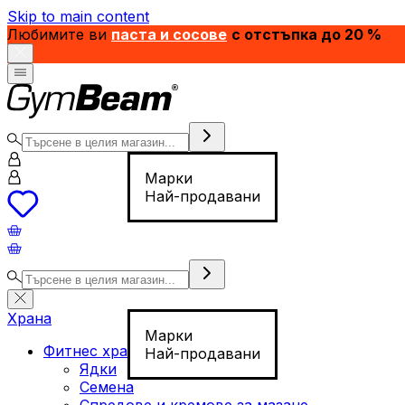
Skip to main content
Любимите ви
паста и сосове
с отстъпка до 20 %
Марки
Най-продавани
Храна
Марки
Фитнес храна
Най-продавани
Ядки
Семена
Спредове и кремове за мазане