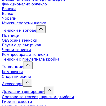
Функционално облекло
Бански
Бельо
Чорапи
Mъжки спортни шапки
Тениски и топове
Потници
Овърсайз тениски
Блузи с дълъг ръкав
Черни тениски
Компресиращи тениски
Тениски с прилепнала кройка
Тенденции
Комплекти
Спортни екипи
Аксесоари
Домашни тренировки
Лостове за тежест, щанги и дъмбели
Гири и тежести