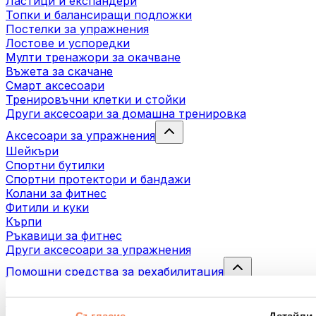
Ластици и експандери
Топки и балансиращи подложки
Постелки за упражнения
Лостове и успоредки
Мулти тренажори за окачване
Въжета за скачане
Смарт аксесоари
Тренировъчни клетки и стойки
Други аксесоари за домашна тренировка
Аксесоари за упражнения
Шейкъри
Спортни бутилки
Спортни протектори и бандажи
Колани за фитнес
Фитили и куки
Кърпи
Ръкавици за фитнес
Други аксесоари за упражнения
Помощни средства за рехабилитация
Масажни пистолети
Инструменти за масаж
Масажни ролери