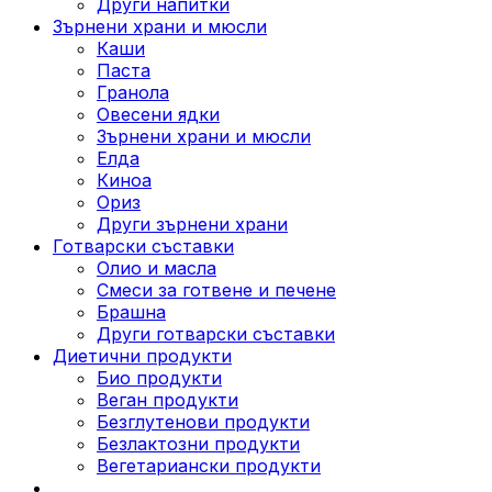
Други напитки
Зърнени храни и мюсли
Каши
Паста
Гранола
Овесени ядки
Зърнени храни и мюсли
Елда
Киноа
Ориз
Други зърнени храни
Готварски съставки
Олио и масла
Смеси за готвене и печене
Брашна
Други готварски съставки
Диетични продукти
Био продукти
Веган продукти
Безглутенови продукти
Безлактозни продукти
Вегетариански продукти