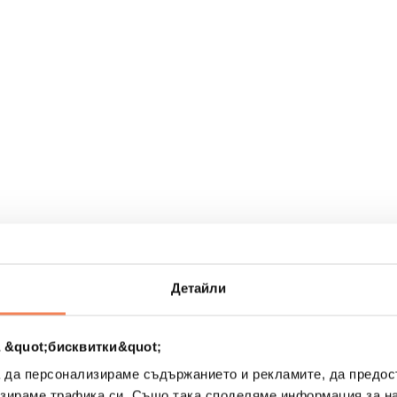
рах
Детайли
 &quot;бисквитки&quot;
а да персонализираме съдържанието и рекламите, да предо
зираме трафика си. Също така споделяме информация за на