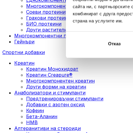
Многокомпонентни веган протеини
сайта ни, с партньорските 
Соеви протеини
комбинират с друга предос
Грахови протеини
страна на услугите им.
БИО протеини
Други растителни протеини
Многокомпонентни протеини
Гейнъри
Отказ
Спортни добавки
Креатин
Креатин Монохидрат
Креатин Creapure®
Многокомпонентен креатин
Други форми на креатин
Анаболизатори и стимуланти
Предтренировъчни стимуланти
Добавки с азотен оксид
Кофеин
Бета-Аланин
HMB
Алтеранитиви на стероиди