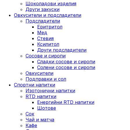
Шоколадови изделия
Други закуски
Овкусители и подсладители
Подсладители
Еритритол
Мед
Стевия
Ксилитол
Други подсладители
Сосове и сиропи
Сладки сосове и сиропи
Солени сосове и сиропи
Овкусители
Подправки и сол
Спортни напитки
Изотонични напитки
RTD напитки
Енергийни RTD напитки
Шотове
Сок
Чай и матча
Кафе