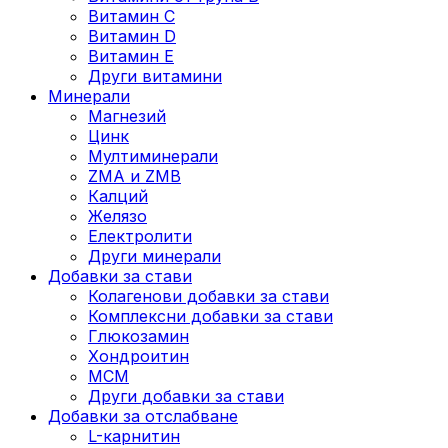
Витамин C
Витамин D
Витамин E
Други витамини
Минерали
Магнезий
Цинк
Мултиминерали
ZMA и ZMB
Калций
Желязо
Електролити
Други минерали
Добавки за стави
Колагенови добавки за стави
Комплексни добавки за стави
Глюкозамин
Хондроитин
МСМ
Други добавки за стави
Добавки за отслабване
L-карнитин