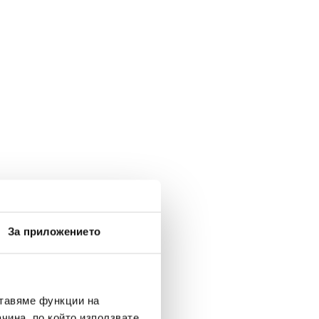
За приложението
ставяме функции на
чина, по който използвате