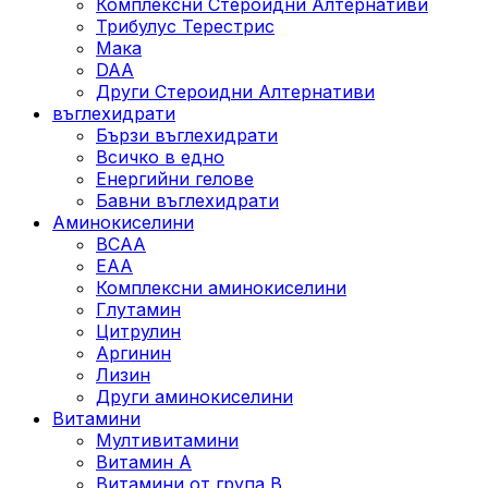
Комплексни Стероидни Алтернативи
Трибулус Терестрис
Maка
DAA
Други Стероидни Алтернативи
въглехидрати
Бързи въглехидрати
Всичко в едно
Енергийни гелове
Бавни въглехидрати
Аминокиселини
BCAA
EAA
Комплексни аминокиселини
Глутамин
Цитрулин
Аргинин
Лизин
Други аминокиселини
Витамини
Мултивитамини
Витамин А
Витамини от група B