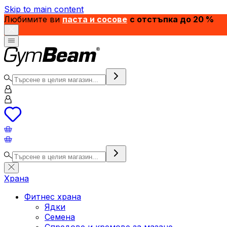
Skip to main content
Любимите ви
паста и сосове
с отстъпка до 20 %
Храна
Фитнес храна
Ядки
Семена
Спредове и кремове за мазане