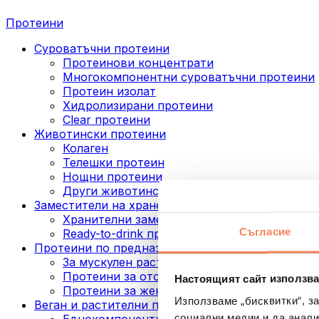
Протеини
Суроватъчни протеини
Протеинови концентрати
Многокомпонентни суроватъчни протеини
Протеин изолат
Хидролизирани протеини
Clear протеини
Животински протеини
Колаген
Телешки протеин
Нощни протеини
Други животински протеини
Заместители на хранене
Хранителни заместители под формата на п
Съгласие
Ready-to-drink протеинови напитки
Протеини по предназначение
За мускулен растеж
Протеини за отслабване
Настоящият сайт използва
Протеини за жени
Използваме „бисквитки“, з
Веган и растителни протеини
социални медии и да анали
Еднокомпонентни веган протеини