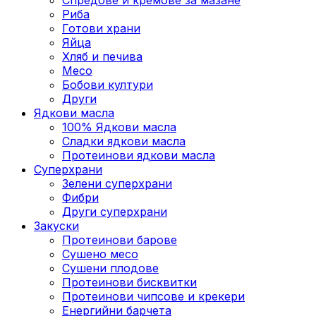
Риба
Готови храни
Яйца
Хляб и печива
Месо
Бобови култури
Други
Ядкови масла
100% Ядкови масла
Сладки ядкови масла
Протеинови ядкови масла
Суперхрани
Зелени суперхрани
Фибри
Други суперхрани
3акуски
Протеинови бaрове
Сушено месо
Сушени плодове
Протеинови бисквитки
Протеинови чипсове и крекери
Енергийни барчета