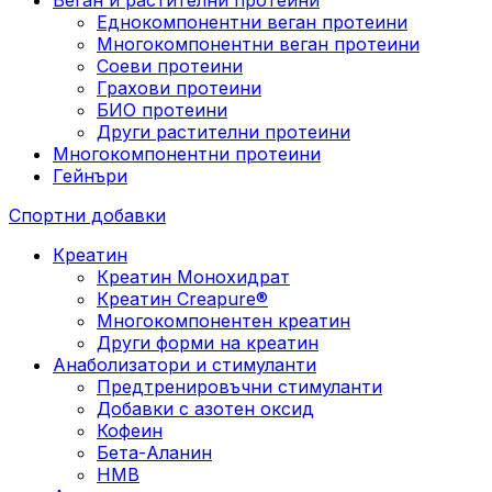
Еднокомпонентни веган протеини
Многокомпонентни веган протеини
Соеви протеини
Грахови протеини
БИО протеини
Други растителни протеини
Многокомпонентни протеини
Гейнъри
Спортни добавки
Креатин
Креатин Монохидрат
Креатин Creapure®
Многокомпонентен креатин
Други форми на креатин
Анаболизатори и стимуланти
Предтренировъчни стимуланти
Добавки с азотен оксид
Кофеин
Бета-Аланин
HMB