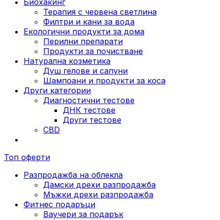
Биохакинг
Терапия с червена светлина
Филтри и кани за вода
Екологични продукти за дома
Перилни препарати
Продукти за почистване
Натурална козметика
Душ гелове и сапуни
Шампоани и продукти за коса
Други категории
Диагностични тестове
ДНК тестове
Други тестове
CBD
Топ оферти
Разпродажба на облекла
Дамски дрехи разпродажба
Мъжки дрехи разпродажба
Фитнес подаръци
Ваучери за подарък