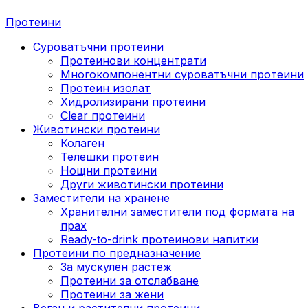
Протеини
Суроватъчни протеини
Протеинови концентрати
Многокомпонентни суроватъчни протеини
Протеин изолат
Хидролизирани протеини
Clear протеини
Животински протеини
Колаген
Телешки протеин
Нощни протеини
Други животински протеини
Заместители на хранене
Хранителни заместители под формата на
прах
Ready-to-drink протеинови напитки
Протеини по предназначение
За мускулен растеж
Протеини за отслабване
Протеини за жени
Веган и растителни протеини