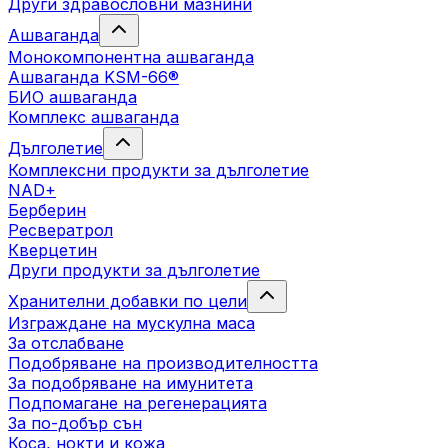
Други здравословни мазнини
Ашваганда
Монокомпонентна ашваганда
Ашваганда KSM-66®
БИО ашваганда
Комплекс ашваганда
Дълголетие
Комплексни продукти за дълголетие
NAD+
Берберин
Ресвератрол
Кверцетин
Други продукти за дълголетие
Хранителни добавки по цели
Изграждане на мускулна маса
За отслабване
Подобряване на производителността
За подобряване на имунитета
Подпомагане на регенерацията
За по-добър сън
Коса, нокти и кожа