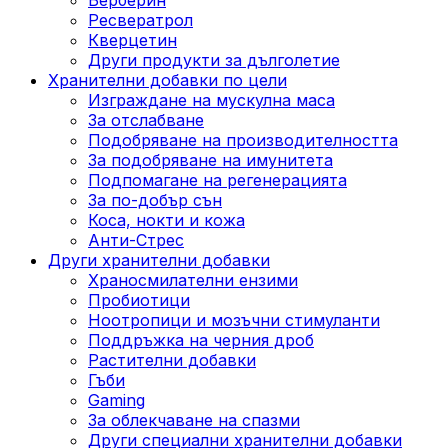
Ресвератрол
Кверцетин
Други продукти за дълголетие
Хранителни добавки по цели
Изграждане на мускулна маса
За отслабване
Подобряване на производителността
За подобряване на имунитета
Подпомагане на регенерацията
За по-добър сън
Коса, нокти и кожа
Анти-Стрес
Други хранителни добавки
Храносмилателни ензими
Пробиотици
Ноотропици и мозъчни стимуланти
Поддръжка на черния дроб
Растителни добавки
Гъби
Gaming
За облекчаване на спазми
Други специални хранителни добавки