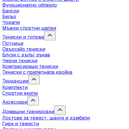
Функционално облекло
Бански
Бельо
Чорапи
Mъжки спортни шапки
Тениски и топове
Потници
Овърсайз тениски
Блузи с дълъг ръкав
Черни тениски
Компресиращи тениски
Тениски с прилепнала кройка
Тенденции
Комплекти
Спортни екипи
Аксесоари
Домашни тренировки
Лостове за тежест, щанги и дъмбели
Гири и тежести