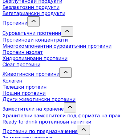
Безглутенови продукти
Безлактозни продукти
Вегетариански продукти
Протеини
Суроватъчни протеини
Протеинови концентрати
Многокомпонентни суроватъчни протеини
Протеин изолат
Хидролизирани протеини
Clear протеини
Животински протеини
Колаген
Телешки протеин
Нощни протеини
Други животински протеини
Заместители на хранене
Хранителни заместители под формата на прах
Ready-to-drink протеинови напитки
Протеини по предназначение