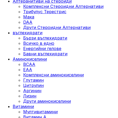
Алтеранитиви на стероиди
Комплексни Стероидни Алтернативи
Трибулус Терестрис
Maка
DAA
Други Стероидни Алтернативи
въглехидрати
Бързи въглехидрати
Всичко в едно
Енергийни гелове
Бавни въглехидрати
Аминокиселини
BCAA
EAA
Комплексни аминокиселини
Глутамин
Цитрулин
Аргинин
Лизин
Други аминокиселини
Витамини
Мултивитамини
Витамин А