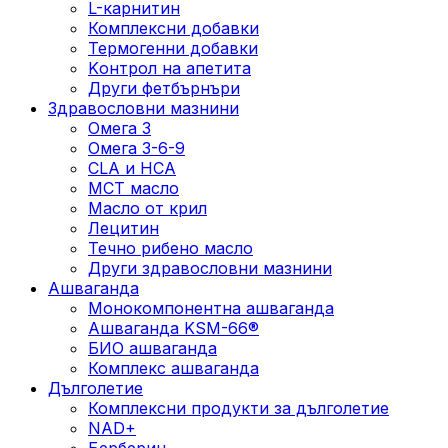
L-карнитин
Комплексни добавки
Термогенни добавки
Kонтрол на апетита
Други фетбърнъри
Здравословни мазнини
Омега 3
Омега 3-6-9
CLA и HCA
МСТ масло
Масло от крил
Лецитин
Течно рибено масло
Други здравословни мазнини
Ашваганда
Монокомпонентна ашваганда
Ашваганда KSM-66®
БИО ашваганда
Комплекс ашваганда
Дълголетие
Комплексни продукти за дълголетие
NAD+
Берберин