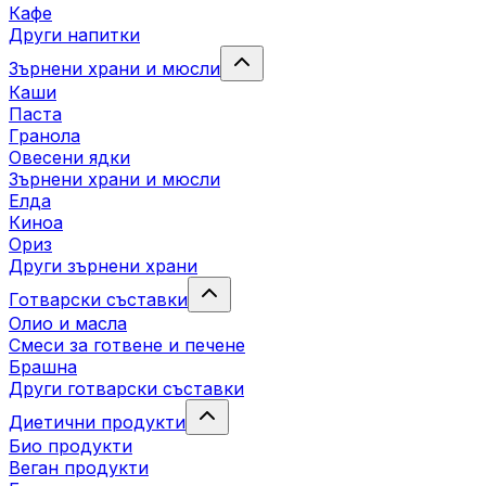
Кафе
Други напитки
Зърнени храни и мюсли
Каши
Паста
Гранола
Овесени ядки
Зърнени храни и мюсли
Елда
Киноа
Ориз
Други зърнени храни
Готварски съставки
Олио и масла
Смеси за готвене и печене
Брашна
Други готварски съставки
Диетични продукти
Био продукти
Веган продукти