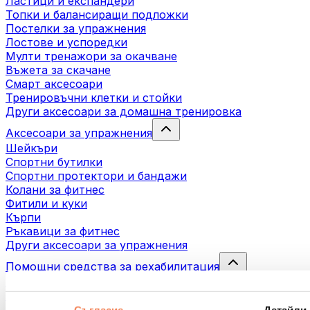
Ластици и експандери
Топки и балансиращи подложки
Постелки за упражнения
Лостове и успоредки
Мулти тренажори за окачване
Въжета за скачане
Смарт аксесоари
Тренировъчни клетки и стойки
Други аксесоари за домашна тренировка
Аксесоари за упражнения
Шейкъри
Спортни бутилки
Спортни протектори и бандажи
Колани за фитнес
Фитили и куки
Кърпи
Ръкавици за фитнес
Други аксесоари за упражнения
Помощни средства за рехабилитация
Масажни пистолети
Инструменти за масаж
Масажни ролери