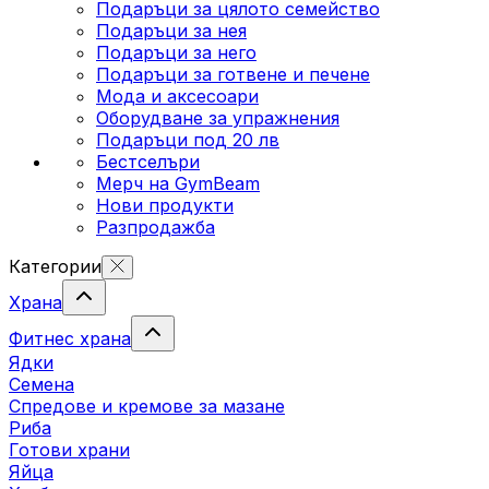
Подаръци за цялото семейство
Подаръци за нея
Подаръци за него
Подаръци за готвене и печене
Мода и аксесоари
Оборудване за упражнения
Подаръци под 20 лв
Бестселъри
Мерч на GymBeam
Нови продукти
Разпродажба
Категории
Храна
Фитнес храна
Ядки
Семена
Спредове и кремове за мазане
Риба
Готови храни
Яйца