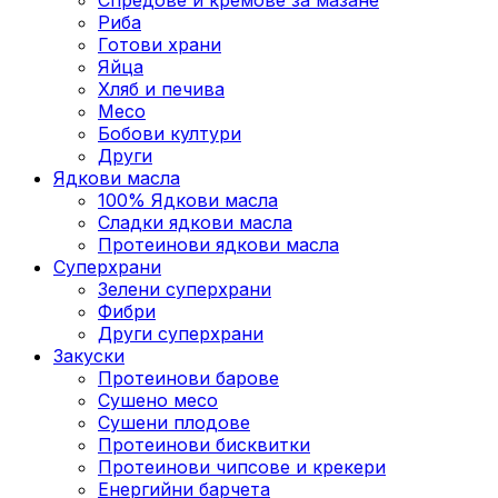
Риба
Готови храни
Яйца
Хляб и печива
Месо
Бобови култури
Други
Ядкови масла
100% Ядкови масла
Сладки ядкови масла
Протеинови ядкови масла
Суперхрани
Зелени суперхрани
Фибри
Други суперхрани
3акуски
Протеинови бaрове
Сушено месо
Сушени плодове
Протеинови бисквитки
Протеинови чипсове и крекери
Енергийни барчета