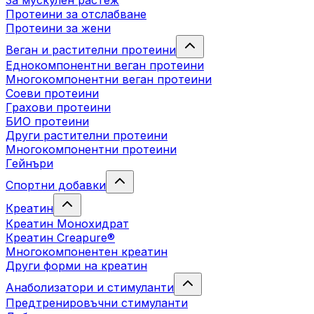
За мускулен растеж
Протеини за отслабване
Протеини за жени
Веган и растителни протеини
Еднокомпонентни веган протеини
Многокомпонентни веган протеини
Соеви протеини
Грахови протеини
БИО протеини
Други растителни протеини
Многокомпонентни протеини
Гейнъри
Спортни добавки
Креатин
Креатин Монохидрат
Креатин Creapure®
Многокомпонентен креатин
Други форми на креатин
Анаболизатори и стимуланти
Предтренировъчни стимуланти