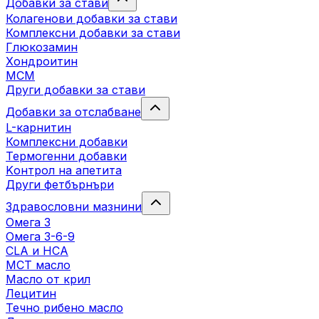
Добавки за стави
Колагенови добавки за стави
Комплексни добавки за стави
Глюкозамин
Хондроитин
МСМ
Други добавки за стави
Добавки за отслабване
L-карнитин
Комплексни добавки
Термогенни добавки
Kонтрол на апетита
Други фетбърнъри
Здравословни мазнини
Омега 3
Омега 3-6-9
CLA и HCA
МСТ масло
Масло от крил
Лецитин
Течно рибено масло