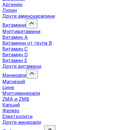
Аргинин
Лизин
Други аминокиселини
Витамини
Мултивитамини
Витамин А
Витамини от група B
Витамин C
Витамин D
Витамин E
Други витамини
Минерали
Магнезий
Цинк
Мултиминерали
ZMA и ZMB
Калций
Желязо
Електролити
Други минерали