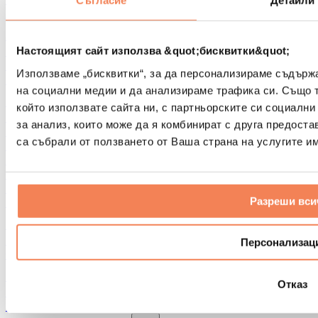
Съгласие
Детайли
Други помощни средства за рехабилитация
Чанти и раници
Чанти и аксесоари за храна
Настоящият сайт използва &quot;бисквитки&quot;
Чанти за фитнес
Използваме „бисквитки“, за да персонализираме съдърж
Раници
на социални медии и да анализираме трафика си. Също 
Аксесоари според вида дейност
който използвате сайта ни, с партньорските си социални
Бягане
за анализ, които може да я комбинират с друга предоста
Бойни спортове
са събрали от ползването от Ваша страна на услугите им
Колоездене
Йога и пилатес
Студена терапия
Плуване
Разреши вси
Пешеходен туризъм
Биохакинг
Терапия с червена светлина
Персонализац
Филтри и кани за вода
Екологични продукти за дома
Отказ
Перилни препарати
Продукти за почистване