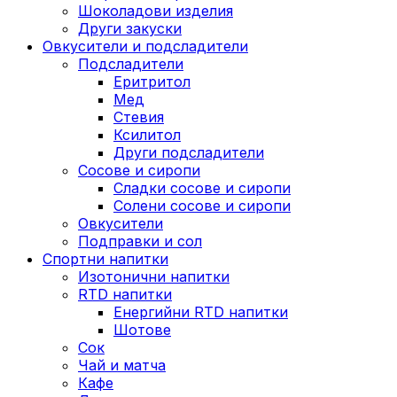
Шоколадови изделия
Други закуски
Овкусители и подсладители
Подсладители
Еритритол
Мед
Стевия
Ксилитол
Други подсладители
Сосове и сиропи
Сладки сосове и сиропи
Солени сосове и сиропи
Овкусители
Подправки и сол
Спортни напитки
Изотонични напитки
RTD напитки
Енергийни RTD напитки
Шотове
Сок
Чай и матча
Кафе