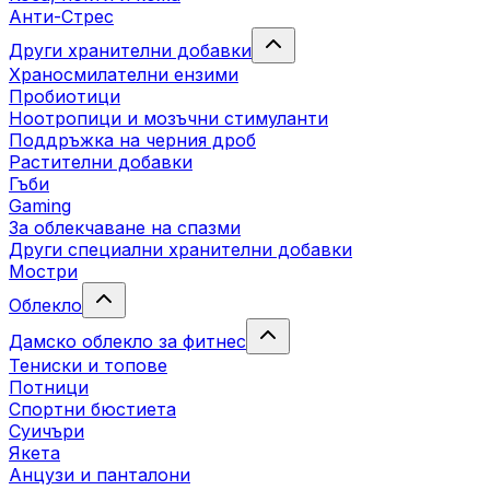
Анти-Стрес
Други хранителни добавки
Храносмилателни ензими
Пробиотици
Ноотропици и мозъчни стимуланти
Поддръжка на черния дроб
Растителни добавки
Гъби
Gaming
За облекчаване на спазми
Други специални хранителни добавки
Мостри
Облекло
Дамско облекло за фитнес
Тениски и топове
Потници
Спортни бюстиета
Суичъри
Якета
Aнцузи и панталони