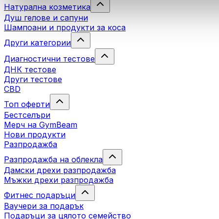
Натурална козметика
Душ гелове и сапуни
Шампоани и продукти за коса
Други категории
Диагностични тестове
ДНК тестове
Други тестове
CBD
Топ оферти
Бестселъри
Мерч на GymBeam
Нови продукти
Разпродажба
Разпродажба на облекла
Дамски дрехи разпродажба
Мъжки дрехи разпродажба
Фитнес подаръци
Ваучери за подарък
Подаръци за цялото семейство