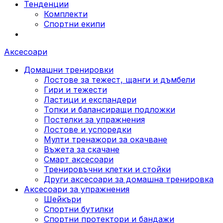
Тенденции
Комплекти
Спортни екипи
Аксесоари
Домашни тренировки
Лостове за тежест, щанги и дъмбели
Гири и тежести
Ластици и експандери
Топки и балансиращи подложки
Постелки за упражнения
Лостове и успоредки
Мулти тренажори за окачване
Въжета за скачане
Смарт аксесоари
Тренировъчни клетки и стойки
Други аксесоари за домашна тренировка
Аксесоари за упражнения
Шейкъри
Спортни бутилки
Спортни протектори и бандажи