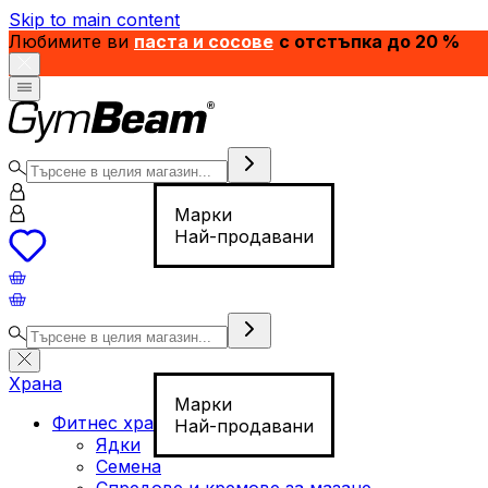
Skip to main content
Любимите ви
паста и сосове
с отстъпка до 20 %
Марки
Най-продавани
Храна
Марки
Фитнес храна
Най-продавани
Ядки
Семена
Спредове и кремове за мазане