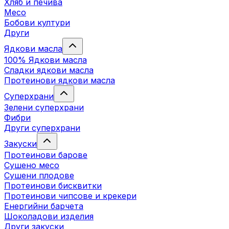
Хляб и печива
Месо
Бобови култури
Други
Ядкови масла
100% Ядкови масла
Сладки ядкови масла
Протеинови ядкови масла
Суперхрани
Зелени суперхрани
Фибри
Други суперхрани
3акуски
Протеинови бaрове
Сушено месо
Сушени плодове
Протеинови бисквитки
Протеинови чипсове и крекери
Енергийни барчета
Шоколадови изделия
Други закуски