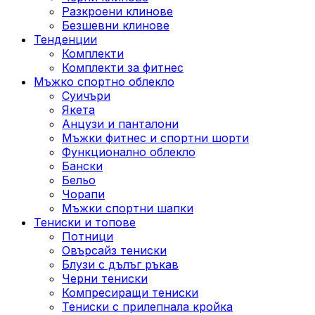
Разкроени клинове
Безшевни клинове
Тенденции
Комплекти
Комплекти за фитнес
Мъжко спортно облекло
Суичъри
Якета
Aнцузи и панталони
Mъжки фитнес и спортни шорти
Функционално облекло
Бански
Бельо
Чорапи
Mъжки спортни шапки
Тениски и топове
Потници
Овърсайз тениски
Блузи с дълъг ръкав
Черни тениски
Компресиращи тениски
Тениски с прилепнала кройка