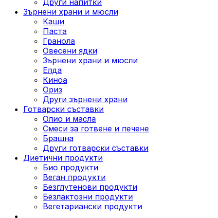
Други напитки
Зърнени храни и мюсли
Каши
Паста
Гранола
Овесени ядки
Зърнени храни и мюсли
Елда
Киноа
Ориз
Други зърнени храни
Готварски съставки
Олио и масла
Смеси за готвене и печене
Брашна
Други готварски съставки
Диетични продукти
Био продукти
Веган продукти
Безглутенови продукти
Безлактозни продукти
Вегетариански продукти