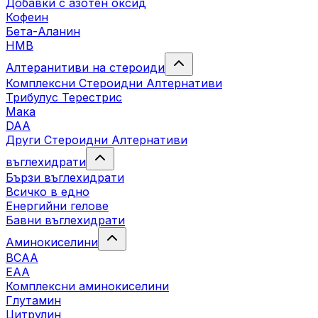
Добавки с азотен оксид
Кофеин
Бета-Аланин
HMB
Алтеранитиви на стероиди
Комплексни Стероидни Алтернативи
Трибулус Терестрис
Maка
DAA
Други Стероидни Алтернативи
въглехидрати
Бързи въглехидрати
Всичко в едно
Енергийни гелове
Бавни въглехидрати
Аминокиселини
BCAA
EAA
Комплексни аминокиселини
Глутамин
Цитрулин