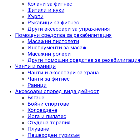
Колани за фитнес
Фитили и куки
Кърпи
Ръкавици за фитнес
Други аксесоари за упражнения
Помощни средства за рехабилитация
Масажни пистолети
Инструменти за масаж
Масажни ролери
Други помощни средства за рехабилитация
Чанти и раници
Чанти и аксесоари за храна
Чанти за фитнес
Раници
Аксесоари според вида дейност
Бягане
Бойни спортове
Колоездене
Йога и пилатес
Студена терапия
Плуване
Пешеходен туризъм