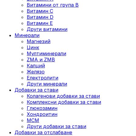
Витамини от група B
Витамин C
Витамин D
Витамин E
Други витамини
Минерали
Магнезий
Цинк
Мултиминерали
ZMA и ZMB
Калций
Желязо
Електролити
Други минерали
Добавки за стави
Колагенови добавки за стави
Комплексни добавки за стави
Глюкозамин
Хондроитин
МСМ
Други добавки за стави
Добавки за отслабване