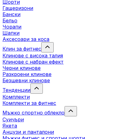
Шорти
Гащеризони
Бански
Бельо
Чорапи
Шапки
Аксесоари за коса
Клин за фитнес
Клинове с висока талия
Клинове с набран ефект
Черни клинове
Разкроени клинове
Безшевни клинове
Тенденции
Комплекти
Комплекти за фитнес
Мъжко спортно облекло
Суичъри
Якета
Aнцузи и панталони
Mъжки фитнес и спортни шорти