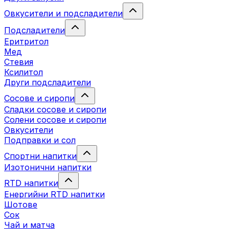
Овкусители и подсладители
Подсладители
Еритритол
Мед
Стевия
Ксилитол
Други подсладители
Сосове и сиропи
Сладки сосове и сиропи
Солени сосове и сиропи
Овкусители
Подправки и сол
Спортни напитки
Изотонични напитки
RTD напитки
Енергийни RTD напитки
Шотове
Сок
Чай и матча