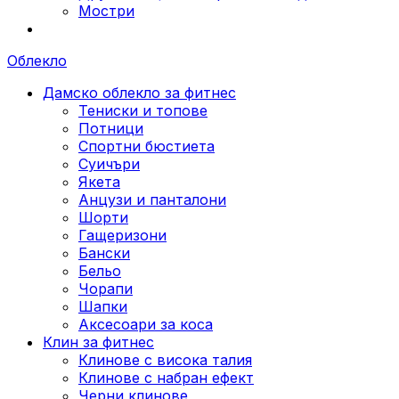
Мостри
Облекло
Дамско облекло за фитнес
Тениски и топове
Потници
Спортни бюстиета
Суичъри
Якета
Aнцузи и панталони
Шорти
Гащеризони
Бански
Бельо
Чорапи
Шапки
Аксесоари за коса
Клин за фитнес
Клинове с висока талия
Клинове с набран ефект
Черни клинове