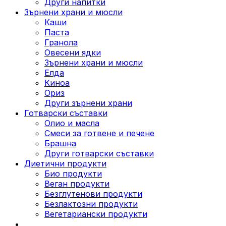
Други напитки
Зърнени храни и мюсли
Каши
Паста
Гранола
Овесени ядки
Зърнени храни и мюсли
Елда
Киноа
Ориз
Други зърнени храни
Готварски съставки
Олио и масла
Смеси за готвене и печене
Брашна
Други готварски съставки
Диетични продукти
Био продукти
Веган продукти
Безглутенови продукти
Безлактозни продукти
Вегетариански продукти