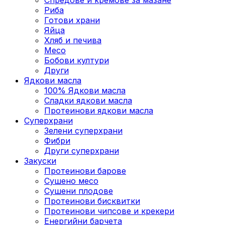
Риба
Готови храни
Яйца
Хляб и печива
Месо
Бобови култури
Други
Ядкови масла
100% Ядкови масла
Сладки ядкови масла
Протеинови ядкови масла
Суперхрани
Зелени суперхрани
Фибри
Други суперхрани
3акуски
Протеинови бaрове
Сушено месо
Сушени плодове
Протеинови бисквитки
Протеинови чипсове и крекери
Енергийни барчета