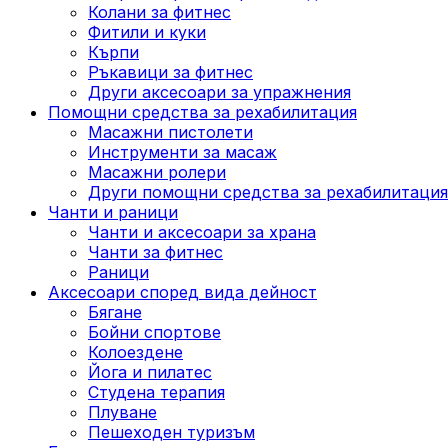
Колани за фитнес
Фитили и куки
Кърпи
Ръкавици за фитнес
Други аксесоари за упражнения
Помощни средства за рехабилитация
Масажни пистолети
Инструменти за масаж
Масажни ролери
Други помощни средства за рехабилитация
Чанти и раници
Чанти и аксесоари за храна
Чанти за фитнес
Раници
Аксесоари според вида дейност
Бягане
Бойни спортове
Колоездене
Йога и пилатес
Студена терапия
Плуване
Пешеходен туризъм