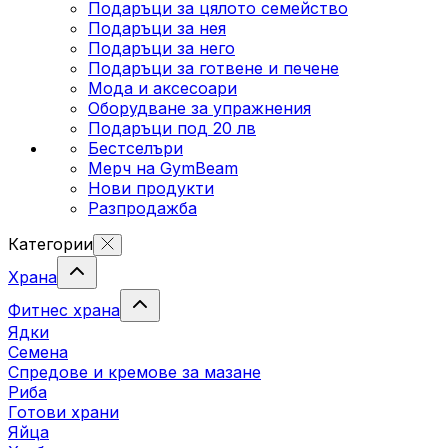
Подаръци за цялото семейство
Подаръци за нея
Подаръци за него
Подаръци за готвене и печене
Мода и аксесоари
Оборудване за упражнения
Подаръци под 20 лв
Бестселъри
Мерч на GymBeam
Нови продукти
Разпродажба
Категории
Храна
Фитнес храна
Ядки
Семена
Спредове и кремове за мазане
Риба
Готови храни
Яйца