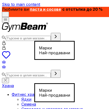
Skip to main content
Любимите ви
паста и сосове
с отстъпка до 20 %
Марки
Най-продавани
Храна
Марки
Фитнес храна
Най-продавани
Ядки
Семена
Спредове и кремове за мазане