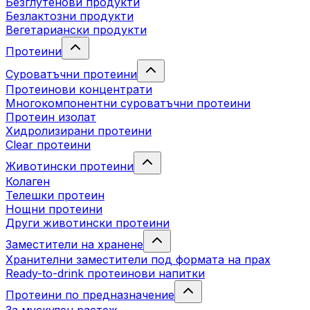
Безглутенови продукти
Безлактозни продукти
Вегетариански продукти
Протеини
Суроватъчни протеини
Протеинови концентрати
Многокомпонентни суроватъчни протеини
Протеин изолат
Хидролизирани протеини
Clear протеини
Животински протеини
Колаген
Телешки протеин
Нощни протеини
Други животински протеини
Заместители на хранене
Хранителни заместители под формата на прах
Ready-to-drink протеинови напитки
Протеини по предназначение