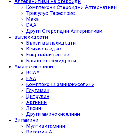
Алтеранитиви на стероиди
Комплексни Стероидни Алтернативи
Трибулус Терестрис
Maка
DAA
Други Стероидни Алтернативи
въглехидрати
Бързи въглехидрати
Всичко в едно
Енергийни гелове
Бавни въглехидрати
Аминокиселини
BCAA
EAA
Комплексни аминокиселини
Глутамин
Цитрулин
Аргинин
Лизин
Други аминокиселини
Витамини
Мултивитамини
Витамин А