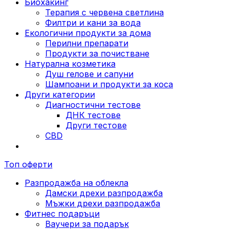
Биохакинг
Терапия с червена светлина
Филтри и кани за вода
Екологични продукти за дома
Перилни препарати
Продукти за почистване
Натурална козметика
Душ гелове и сапуни
Шампоани и продукти за коса
Други категории
Диагностични тестове
ДНК тестове
Други тестове
CBD
Топ оферти
Разпродажба на облекла
Дамски дрехи разпродажба
Мъжки дрехи разпродажба
Фитнес подаръци
Ваучери за подарък