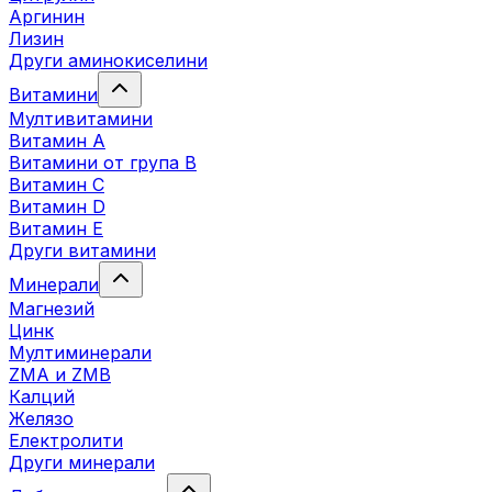
Аргинин
Лизин
Други аминокиселини
Витамини
Мултивитамини
Витамин А
Витамини от група B
Витамин C
Витамин D
Витамин E
Други витамини
Минерали
Магнезий
Цинк
Мултиминерали
ZMA и ZMB
Калций
Желязо
Електролити
Други минерали