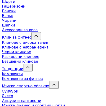
Шорти
Гащеризони
Бански
Бельо
Чорапи
Шапки
Аксесоари за коса
Клин за фитнес
Клинове с висока талия
Клинове с набран ефект
Черни клинове
Разкроени клинове
Безшевни клинове
Тенденции
Комплекти
Комплекти за фитнес
Мъжко спортно облекло
Суичъри
Якета
Aнцузи и панталони
Mъжки фитнес и спортни шорти