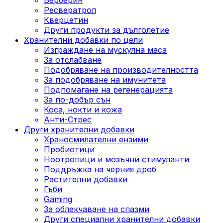
Ресвератрол
Кверцетин
Други продукти за дълголетие
Хранителни добавки по цели
Изграждане на мускулна маса
За отслабване
Подобряване на производителността
За подобряване на имунитета
Подпомагане на регенерацията
За по-добър сън
Коса, нокти и кожа
Анти-Стрес
Други хранителни добавки
Храносмилателни ензими
Пробиотици
Ноотропици и мозъчни стимуланти
Поддръжка на черния дроб
Растителни добавки
Гъби
Gaming
За облекчаване на спазми
Други специални хранителни добавки