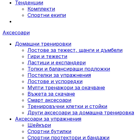
Тенденции
Комплекти
Спортни екипи
Аксесоари
Домашни тренировки
Лостове за тежест, щанги и дъмбели
Гири и тежести
Ластици и експандери
Топки и балансиращи подложки
Постелки за упражнения
Лостове и успоредки
Мулти тренажори за окачване
Въжета за скачане
Смарт аксесоари
Тренировъчни клетки и стойки
Други аксесоари за домашна тренировка
Аксесоари за упражнения
Шейкъри
Спортни бутилки
Спортни протектори и бандажи