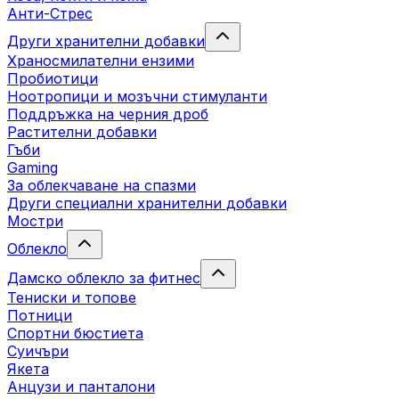
Анти-Стрес
Други хранителни добавки
Храносмилателни ензими
Пробиотици
Ноотропици и мозъчни стимуланти
Поддръжка на черния дроб
Растителни добавки
Гъби
Gaming
За облекчаване на спазми
Други специални хранителни добавки
Мостри
Облекло
Дамско облекло за фитнес
Тениски и топове
Потници
Спортни бюстиета
Суичъри
Якета
Aнцузи и панталони