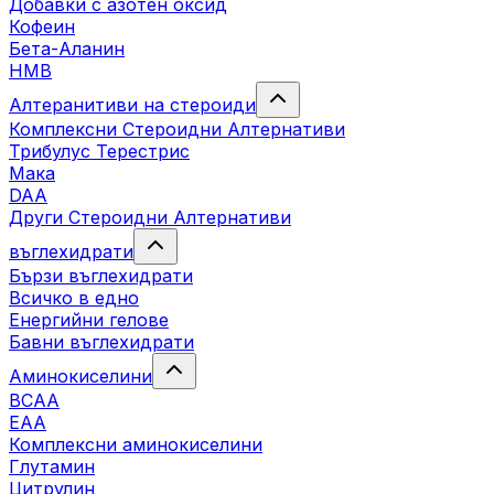
Добавки с азотен оксид
Кофеин
Бета-Аланин
HMB
Алтеранитиви на стероиди
Комплексни Стероидни Алтернативи
Трибулус Терестрис
Maка
DAA
Други Стероидни Алтернативи
въглехидрати
Бързи въглехидрати
Всичко в едно
Енергийни гелове
Бавни въглехидрати
Аминокиселини
BCAA
EAA
Комплексни аминокиселини
Глутамин
Цитрулин