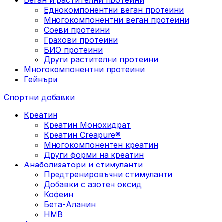
Еднокомпонентни веган протеини
Многокомпонентни веган протеини
Соеви протеини
Грахови протеини
БИО протеини
Други растителни протеини
Многокомпонентни протеини
Гейнъри
Спортни добавки
Креатин
Креатин Монохидрат
Креатин Creapure®
Многокомпонентен креатин
Други форми на креатин
Анаболизатори и стимуланти
Предтренировъчни стимуланти
Добавки с азотен оксид
Кофеин
Бета-Аланин
HMB