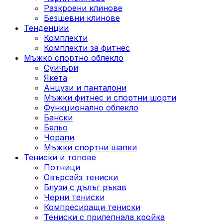
Разкроени клинове
Безшевни клинове
Тенденции
Комплекти
Комплекти за фитнес
Мъжко спортно облекло
Суичъри
Якета
Aнцузи и панталони
Mъжки фитнес и спортни шорти
Функционално облекло
Бански
Бельо
Чорапи
Mъжки спортни шапки
Тениски и топове
Потници
Овърсайз тениски
Блузи с дълъг ръкав
Черни тениски
Компресиращи тениски
Тениски с прилепнала кройка