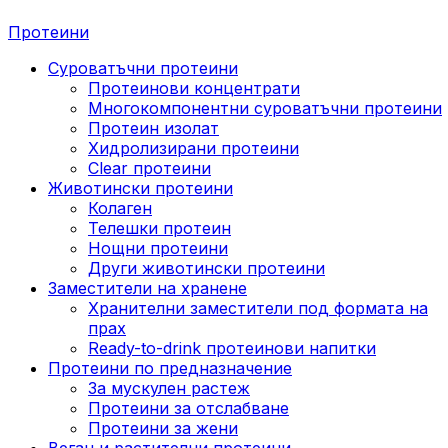
Протеини
Суроватъчни протеини
Протеинови концентрати
Многокомпонентни суроватъчни протеини
Протеин изолат
Хидролизирани протеини
Clear протеини
Животински протеини
Колаген
Телешки протеин
Нощни протеини
Други животински протеини
Заместители на хранене
Хранителни заместители под формата на
прах
Ready-to-drink протеинови напитки
Протеини по предназначение
За мускулен растеж
Протеини за отслабване
Протеини за жени
Веган и растителни протеини