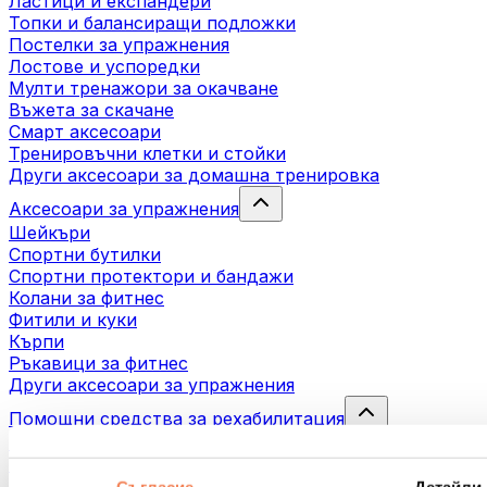
Ластици и експандери
Топки и балансиращи подложки
Постелки за упражнения
Лостове и успоредки
Мулти тренажори за окачване
Въжета за скачане
Смарт аксесоари
Тренировъчни клетки и стойки
Други аксесоари за домашна тренировка
Аксесоари за упражнения
Шейкъри
Спортни бутилки
Спортни протектори и бандажи
Колани за фитнес
Фитили и куки
Кърпи
Ръкавици за фитнес
Други аксесоари за упражнения
Помощни средства за рехабилитация
Масажни пистолети
Инструменти за масаж
Масажни ролери