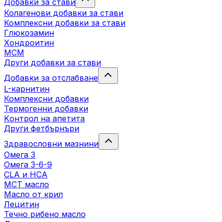
Добавки за стави
Колагенови добавки за стави
Комплексни добавки за стави
Глюкозамин
Хондроитин
МСМ
Други добавки за стави
Добавки за отслабване
L-карнитин
Комплексни добавки
Термогенни добавки
Kонтрол на апетита
Други фетбърнъри
Здравословни мазнини
Омега 3
Омега 3-6-9
CLA и HCA
МСТ масло
Масло от крил
Лецитин
Течно рибено масло