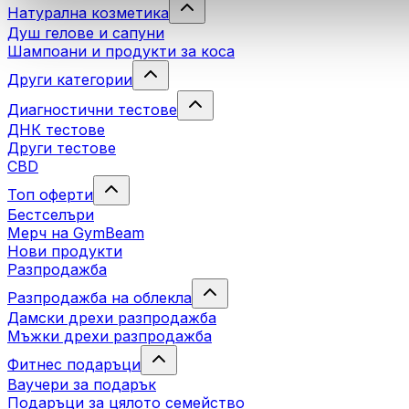
Натурална козметика
Душ гелове и сапуни
Шампоани и продукти за коса
Други категории
Диагностични тестове
ДНК тестове
Други тестове
CBD
Топ оферти
Бестселъри
Мерч на GymBeam
Нови продукти
Разпродажба
Разпродажба на облекла
Дамски дрехи разпродажба
Мъжки дрехи разпродажба
Фитнес подаръци
Ваучери за подарък
Подаръци за цялото семейство