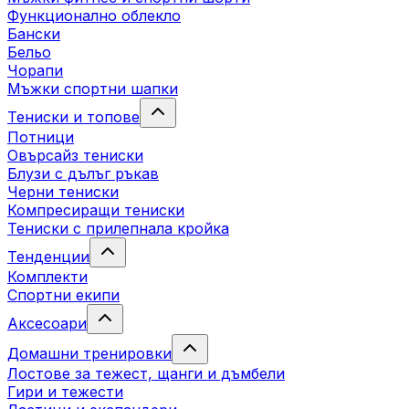
Функционално облекло
Бански
Бельо
Чорапи
Mъжки спортни шапки
Тениски и топове
Потници
Овърсайз тениски
Блузи с дълъг ръкав
Черни тениски
Компресиращи тениски
Тениски с прилепнала кройка
Тенденции
Комплекти
Спортни екипи
Аксесоари
Домашни тренировки
Лостове за тежест, щанги и дъмбели
Гири и тежести