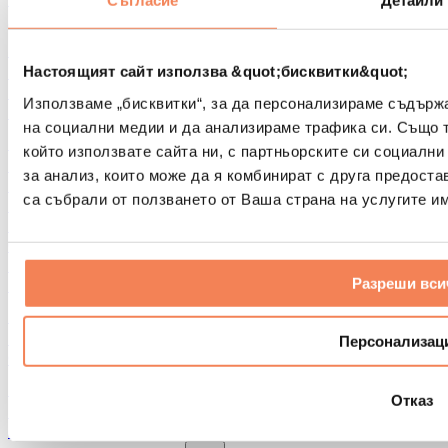
Съгласие
Детайли
Други помощни средства за рехабилитация
Чанти и раници
Чанти и аксесоари за храна
Настоящият сайт използва &quot;бисквитки&quot;
Чанти за фитнес
Използваме „бисквитки“, за да персонализираме съдърж
Раници
на социални медии и да анализираме трафика си. Също 
Аксесоари според вида дейност
който използвате сайта ни, с партньорските си социални
Бягане
за анализ, които може да я комбинират с друга предоста
Бойни спортове
са събрали от ползването от Ваша страна на услугите им
Колоездене
Йога и пилатес
Студена терапия
Плуване
Разреши вси
Пешеходен туризъм
Биохакинг
Терапия с червена светлина
Персонализац
Филтри и кани за вода
Екологични продукти за дома
Отказ
Перилни препарати
Продукти за почистване