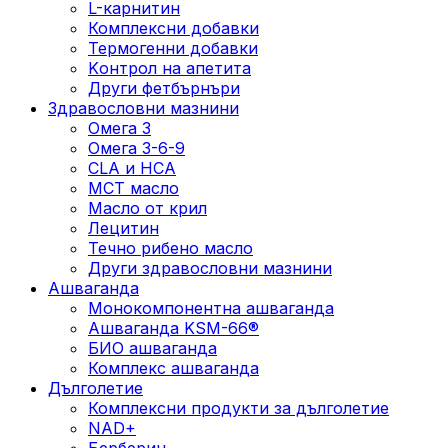
L-карнитин
Комплексни добавки
Термогенни добавки
Kонтрол на апетита
Други фетбърнъри
Здравословни мазнини
Омега 3
Омега 3-6-9
CLA и HCA
МСТ масло
Масло от крил
Лецитин
Течно рибено масло
Други здравословни мазнини
Ашваганда
Монокомпонентна ашваганда
Ашваганда KSM-66®
БИО ашваганда
Комплекс ашваганда
Дълголетие
Комплексни продукти за дълголетие
NAD+
Берберин