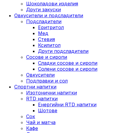
Шоколадови изделия
Други закуски
Овкусители и подсладители
Подсладители
Еритритол
Мед
Стевия
Ксилитол
Други подсладители
Сосове и сиропи
Сладки сосове и сиропи
Солени сосове и сиропи
Овкусители
Подправки и сол
Спортни напитки
Изотонични напитки
RTD напитки
Енергийни RTD напитки
Шотове
Сок
Чай и матча
Кафе