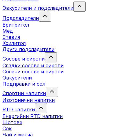
Овкусители и подсладители
Подсладители
Еритритол
Мед
Стевия
Ксилитол
Други подсладители
Сосове и сиропи
Сладки сосове и сиропи
Солени сосове и сиропи
Овкусители
Подправки и сол
Спортни напитки
Изотонични напитки
RTD напитки
Енергийни RTD напитки
Шотове
Сок
Чай и матча