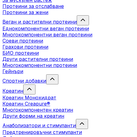
За мускулен растеж
Протеини за отслабване
Протеини за жени
Веган и растителни протеини
Еднокомпонентни веган протеини
Многокомпонентни веган протеини
Соеви протеини
Грахови протеини
БИО протеини
Други растителни протеини
Многокомпонентни протеини
Гейнъри
Спортни добавки
Креатин
Креатин Монохидрат
Креатин Creapure®
Многокомпонентен креатин
Други форми на креатин
Анаболизатори и стимуланти
Предтренировъчни стимуланти