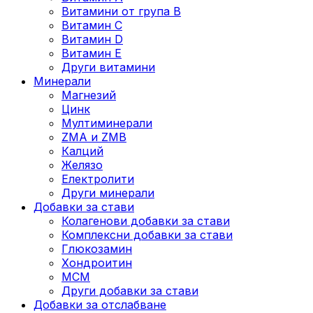
Витамини от група B
Витамин C
Витамин D
Витамин E
Други витамини
Минерали
Магнезий
Цинк
Мултиминерали
ZMA и ZMB
Калций
Желязо
Електролити
Други минерали
Добавки за стави
Колагенови добавки за стави
Комплексни добавки за стави
Глюкозамин
Хондроитин
МСМ
Други добавки за стави
Добавки за отслабване