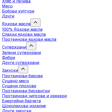
Хляб и печива
Месо
Бобови култури
Други
Ядкови масла
100% Ядкови масла
Сладки ядкови масла
Протеинови ядкови масла
Суперхрани
Зелени суперхрани
Фибри
Други суперхрани
3акуски
Протеинови бaрове
Сушено месо
Сушени плодове
Протеинови бисквитки
Протеинови чипсове и крекери
Енергийни барчета
Шоколадови изделия
Други закуски