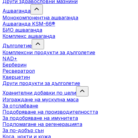
Други здравословни мазнини
Ашваганда
Монокомпонентна ашваганда
Ашваганда KSM-66®
БИО ашваганда
Комплекс ашваганда
Дълголетие
Комплексни продукти за дълголетие
NAD+
Берберин
Ресвератрол
Кверцетин
Други продукти за дълголетие
Хранителни добавки по цели
Изграждане на мускулна маса
За отслабване
Подобряване на производителността
За подобряване на имунитета
Подпомагане на регенерацията
За по-добър сън
Коса, нокти и кожа