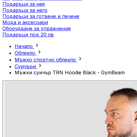
Подаръци за нея
Подаръци за него
Подаръци за готвене и печене
Мода и аксесоари
Оборудване за упражнения
Подаръци под 20 лв
Начало
Облекло
Мъжко спортно облекло
Суичъри
Мъжки суичър TRN Hoodie Black - GymBeam