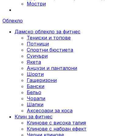
Мостри
Облекло
Дамско облекло за фитнес
Тениски и топове
Потници
Спортни бюстиета
Суичъри
Якета
Aнцузи и панталони
Шорти
Гащеризони
Бански
Бельо
Чорапи
Шапки
Аксесоари за коса
Клин за фитнес
Клинове с висока талия
Клинове с набран ефект
Черни клинове