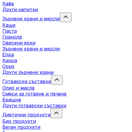
Кафе
Други напитки
Зърнени храни и мюсли
Каши
Паста
Гранола
Овесени ядки
Зърнени храни и мюсли
Елда
Киноа
Ориз
Други зърнени храни
Готварски съставки
Олио и масла
Смеси за готвене и печене
Брашна
Други готварски съставки
Диетични продукти
Био продукти
Веган продукти