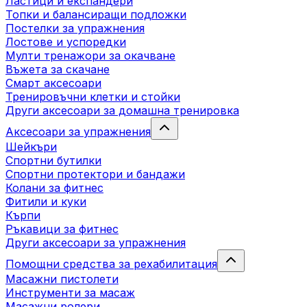
Ластици и експандери
Топки и балансиращи подложки
Постелки за упражнения
Лостове и успоредки
Мулти тренажори за окачване
Въжета за скачане
Смарт аксесоари
Тренировъчни клетки и стойки
Други аксесоари за домашна тренировка
Аксесоари за упражнения
Шейкъри
Спортни бутилки
Спортни протектори и бандажи
Колани за фитнес
Фитили и куки
Кърпи
Ръкавици за фитнес
Други аксесоари за упражнения
Помощни средства за рехабилитация
Масажни пистолети
Инструменти за масаж
Масажни ролери