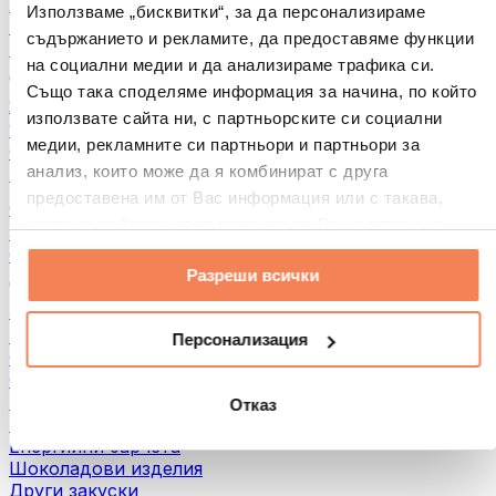
Хляб и печива
Използваме „бисквитки“, за да персонализираме
Месо
съдържанието и рекламите, да предоставяме функции
Бобови култури
на социални медии и да анализираме трафика си.
Други
Също така споделяме информация за начина, по който
Ядкови масла
използвате сайта ни, с партньорските си социални
100% Ядкови масла
медии, рекламните си партньори и партньори за
Сладки ядкови масла
анализ, които може да я комбинират с друга
Протеинови ядкови масла
предоставена им от Вас информация или с такава,
Суперхрани
която са събрали от ползването от Ваша страна на
Зелени суперхрани
услугите им.
Фибри
Разреши всички
Други суперхрани
3акуски
Протеинови бaрове
Персонализация
Сушено месо
Сушени плодове
Протеинови бисквитки
Отказ
Протеинови чипсове и крекери
Енергийни барчета
Шоколадови изделия
Други закуски