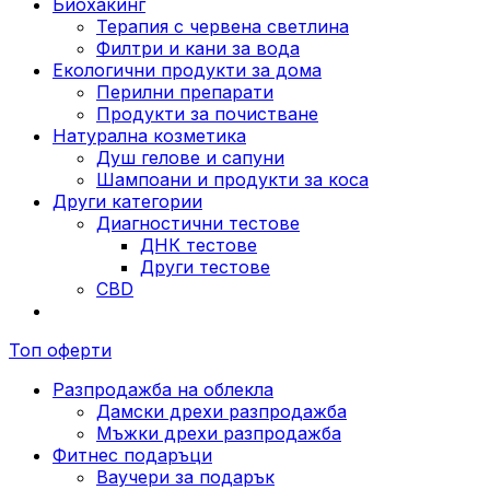
Биохакинг
Терапия с червена светлина
Филтри и кани за вода
Екологични продукти за дома
Перилни препарати
Продукти за почистване
Натурална козметика
Душ гелове и сапуни
Шампоани и продукти за коса
Други категории
Диагностични тестове
ДНК тестове
Други тестове
CBD
Топ оферти
Разпродажба на облекла
Дамски дрехи разпродажба
Мъжки дрехи разпродажба
Фитнес подаръци
Ваучери за подарък