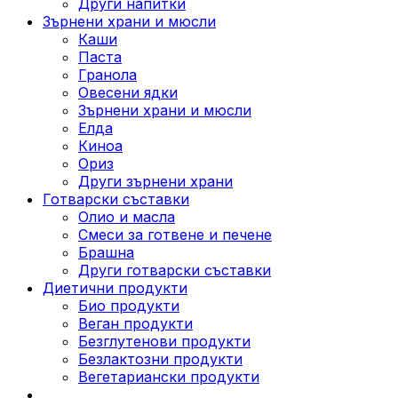
Други напитки
Зърнени храни и мюсли
Каши
Паста
Гранола
Овесени ядки
Зърнени храни и мюсли
Елда
Киноа
Ориз
Други зърнени храни
Готварски съставки
Олио и масла
Смеси за готвене и печене
Брашна
Други готварски съставки
Диетични продукти
Био продукти
Веган продукти
Безглутенови продукти
Безлактозни продукти
Вегетариански продукти