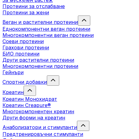
За мускулен растеж
Протеини за отслабване
Протеини за жени
Веган и растителни протеини
Еднокомпонентни веган протеини
Многокомпонентни веган протеини
Соеви протеини
Грахови протеини
БИО протеини
Други растителни протеини
Многокомпонентни протеини
Гейнъри
Спортни добавки
Креатин
Креатин Монохидрат
Креатин Creapure®
Многокомпонентен креатин
Други форми на креатин
Анаболизатори и стимуланти
Предтренировъчни стимуланти