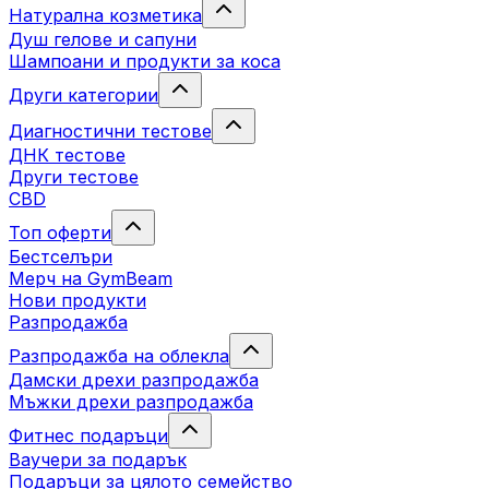
Натурална козметика
Душ гелове и сапуни
Шампоани и продукти за коса
Други категории
Диагностични тестове
ДНК тестове
Други тестове
CBD
Топ оферти
Бестселъри
Мерч на GymBeam
Нови продукти
Разпродажба
Разпродажба на облекла
Дамски дрехи разпродажба
Мъжки дрехи разпродажба
Фитнес подаръци
Ваучери за подарък
Подаръци за цялото семейство