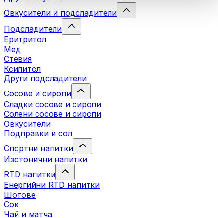
Овкусители и подсладители
Подсладители
Еритритол
Мед
Стевия
Ксилитол
Други подсладители
Сосове и сиропи
Сладки сосове и сиропи
Солени сосове и сиропи
Овкусители
Подправки и сол
Спортни напитки
Изотонични напитки
RTD напитки
Енергийни RTD напитки
Шотове
Сок
Чай и матча