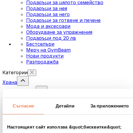
Подаръци за цялото семейство
Подаръци за нея
Подаръци за него
Подаръци за готвене и печене
Мода и аксесоари
Оборудване за упражнения
Подаръци под 20 лв
Бестселъри
Мерч на GymBeam
Нови продукти
Разпродажба
Категории
Храна
Фитнес храна
Ядки
Семена
Съгласие
Детайли
За приложението
Спредове и кремове за мазане
Риба
Готови храни
Настоящият сайт използва &quot;бисквитки&quot;
Яйца