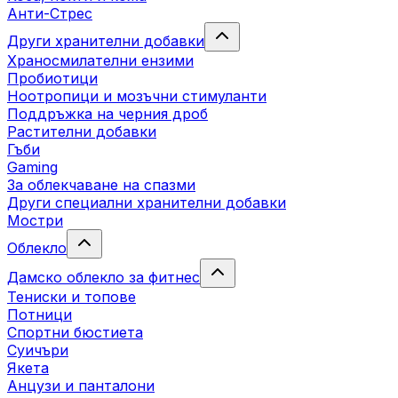
Анти-Стрес
Други хранителни добавки
Храносмилателни ензими
Пробиотици
Ноотропици и мозъчни стимуланти
Поддръжка на черния дроб
Растителни добавки
Гъби
Gaming
За облекчаване на спазми
Други специални хранителни добавки
Мостри
Облекло
Дамско облекло за фитнес
Тениски и топове
Потници
Спортни бюстиета
Суичъри
Якета
Aнцузи и панталони