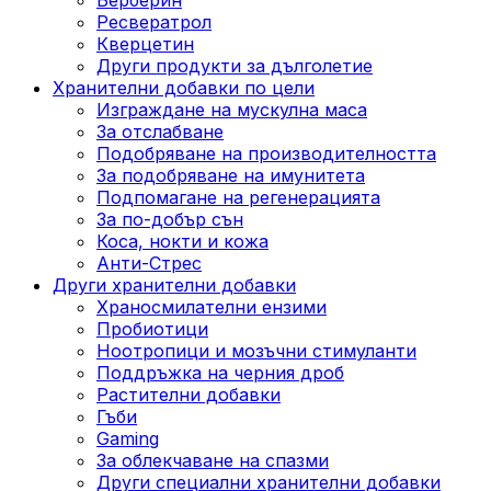
Ресвератрол
Кверцетин
Други продукти за дълголетие
Хранителни добавки по цели
Изграждане на мускулна маса
За отслабване
Подобряване на производителността
За подобряване на имунитета
Подпомагане на регенерацията
За по-добър сън
Коса, нокти и кожа
Анти-Стрес
Други хранителни добавки
Храносмилателни ензими
Пробиотици
Ноотропици и мозъчни стимуланти
Поддръжка на черния дроб
Растителни добавки
Гъби
Gaming
За облекчаване на спазми
Други специални хранителни добавки