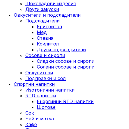
Шоколадови изделия
Други закуски
Овкусители и подсладители
Подсладители
Еритритол
Мед
Стевия
Ксилитол
Други подсладители
Сосове и сиропи
Сладки сосове и сиропи
Солени сосове и сиропи
Овкусители
Подправки и сол
Спортни напитки
Изотонични напитки
RTD напитки
Енергийни RTD напитки
Шотове
Сок
Чай и матча
Кафе