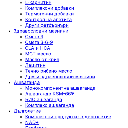
L-карнитин
Комплексни добавки
Термогенни добавки
Kонтрол на апетита
Други фетбърнъри
Здравословни мазнини
Омега 3
Омега 3-6-9
CLA и HCA
МСТ масло
Масло от крил
Лецитин
Течно рибено масло
Други здравословни мазнини
Ашваганда
Монокомпонентна ашваганда
Ашваганда KSM-66®
БИО ашваганда
Комплекс ашваганда
Дълголетие
Комплексни продукти за дълголетие
NAD+
Берберин