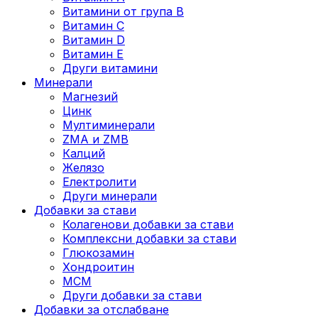
Витамини от група B
Витамин C
Витамин D
Витамин E
Други витамини
Минерали
Магнезий
Цинк
Мултиминерали
ZMA и ZMB
Калций
Желязо
Електролити
Други минерали
Добавки за стави
Колагенови добавки за стави
Комплексни добавки за стави
Глюкозамин
Хондроитин
МСМ
Други добавки за стави
Добавки за отслабване