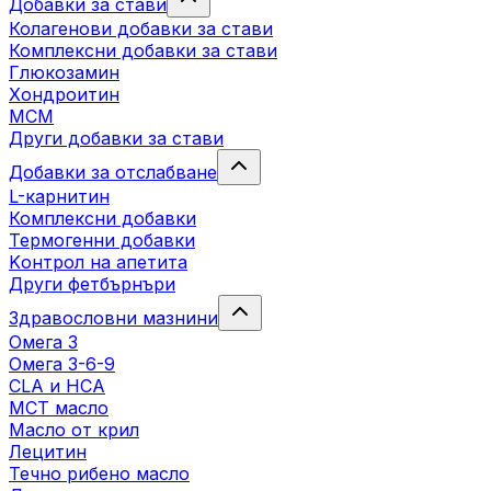
Добавки за стави
Колагенови добавки за стави
Комплексни добавки за стави
Глюкозамин
Хондроитин
МСМ
Други добавки за стави
Добавки за отслабване
L-карнитин
Комплексни добавки
Термогенни добавки
Kонтрол на апетита
Други фетбърнъри
Здравословни мазнини
Омега 3
Омега 3-6-9
CLA и HCA
МСТ масло
Масло от крил
Лецитин
Течно рибено масло