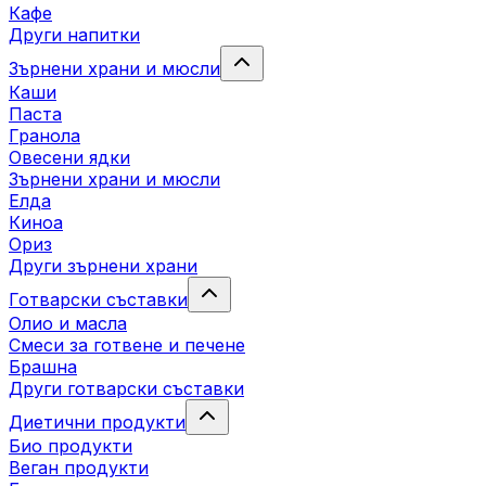
Кафе
Други напитки
Зърнени храни и мюсли
Каши
Паста
Гранола
Овесени ядки
Зърнени храни и мюсли
Елда
Киноа
Ориз
Други зърнени храни
Готварски съставки
Олио и масла
Смеси за готвене и печене
Брашна
Други готварски съставки
Диетични продукти
Био продукти
Веган продукти