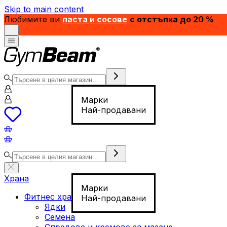
Skip to main content
Любимите ви
паста и сосове
с отстъпка до 20 %
Марки
Най-продавани
Храна
Марки
Фитнес храна
Най-продавани
Ядки
Семена
Спредове и кремове за мазане