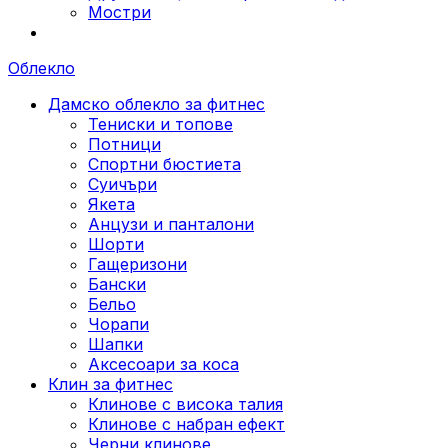
Мостри
Облекло
Дамско облекло за фитнес
Тениски и топове
Потници
Спортни бюстиета
Суичъри
Якета
Aнцузи и панталони
Шорти
Гащеризони
Бански
Бельо
Чорапи
Шапки
Аксесоари за коса
Клин за фитнес
Клинове с висока талия
Клинове с набран ефект
Черни клинове