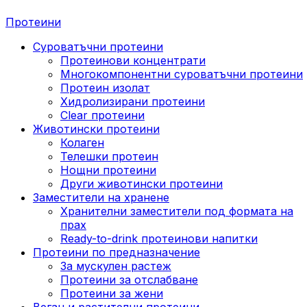
Протеини
Суроватъчни протеини
Протеинови концентрати
Многокомпонентни суроватъчни протеини
Протеин изолат
Хидролизирани протеини
Clear протеини
Животински протеини
Колаген
Телешки протеин
Нощни протеини
Други животински протеини
Заместители на хранене
Хранителни заместители под формата на
прах
Ready-to-drink протеинови напитки
Протеини по предназначение
За мускулен растеж
Протеини за отслабване
Протеини за жени
Веган и растителни протеини