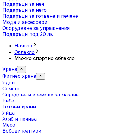
Подаръци за нея
Подаръци за него
Подаръци за готвене и печене
Мода и аксесоари
Оборудване за упражнения
Подаръци под 20 лв
Начало
Облекло
Мъжко спортно облекло
Храна
Фитнес храна
Ядки
Семена
Спредове и кремове за мазане
Риба
Готови храни
Яйца
Хляб и печива
Месо
Бобови култури