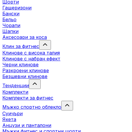
Шорти
Гащеризони
Бански
Бельо
Чорапи
Шапки
Аксесоари за коса
Клин за фитнес
Клинове с висока талия
Клинове с набран ефект
Черни клинове
Разкроени клинове
Безшевни клинове
Тенденции
Комплекти
Комплекти за фитнес
Мъжко спортно облекло
Суичъри
Якета
Aнцузи и панталони
Mъжки фитнес и спортни шорти