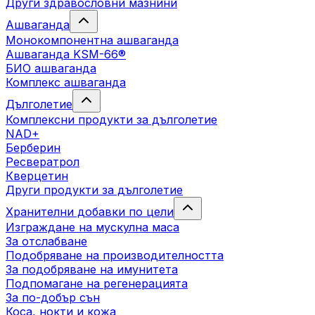
Други здравословни мазнини
Ашваганда
Монокомпонентна ашваганда
Ашваганда KSM-66®
БИО ашваганда
Комплекс ашваганда
Дълголетие
Комплексни продукти за дълголетие
NAD+
Берберин
Ресвератрол
Кверцетин
Други продукти за дълголетие
Хранителни добавки по цели
Изграждане на мускулна маса
За отслабване
Подобряване на производителността
За подобряване на имунитета
Подпомагане на регенерацията
За по-добър сън
Коса, нокти и кожа