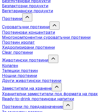
Безглутенови продукти
Безлактозни продукти
Вегетариански продукти
Протеини
Суроватъчни протеини
Протеинови концентрати
Многокомпонентни суроватъчни протеини
Протеин изолат
Хидролизирани протеини
Clear протеини
Животински протеини
Колаген
Телешки протеин
Нощни протеини
Други животински протеини
Заместители на хранене
Хранителни заместители под формата на прах
Ready-to-drink протеинови напитки
Протеини по предназначение