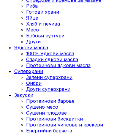
Риба
Готови храни
Яйца
Хляб и печива
Месо
Бобови култури
Други
Ядкови масла
100% Ядкови масла
Сладки ядкови масла
Протеинови ядкови масла
Суперхрани
Зелени суперхрани
Фибри
Други суперхрани
3акуски
Протеинови бaрове
Сушено месо
Сушени плодове
Протеинови бисквитки
Протеинови чипсове и крекери
Енергийни барчета