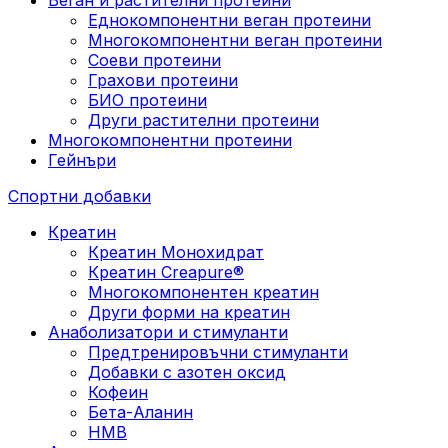
Еднокомпонентни веган протеини
Многокомпонентни веган протеини
Соеви протеини
Грахови протеини
БИО протеини
Други растителни протеини
Многокомпонентни протеини
Гейнъри
Спортни добавки
Креатин
Креатин Монохидрат
Креатин Creapure®
Многокомпонентен креатин
Други форми на креатин
Анаболизатори и стимуланти
Предтренировъчни стимуланти
Добавки с азотен оксид
Кофеин
Бета-Аланин
HMB