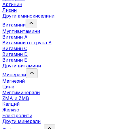
Аргинин
Лизин
Други аминокиселини
Витамини
Мултивитамини
Витамин А
Витамини от група B
Витамин C
Витамин D
Витамин E
Други витамини
Минерали
Магнезий
Цинк
Мултиминерали
ZMA и ZMB
Калций
Желязо
Електролити
Други минерали