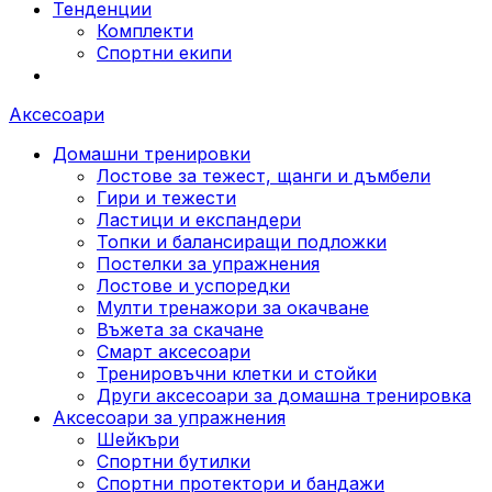
Тенденции
Комплекти
Спортни екипи
Аксесоари
Домашни тренировки
Лостове за тежест, щанги и дъмбели
Гири и тежести
Ластици и експандери
Топки и балансиращи подложки
Постелки за упражнения
Лостове и успоредки
Мулти тренажори за окачване
Въжета за скачане
Смарт аксесоари
Тренировъчни клетки и стойки
Други аксесоари за домашна тренировка
Аксесоари за упражнения
Шейкъри
Спортни бутилки
Спортни протектори и бандажи