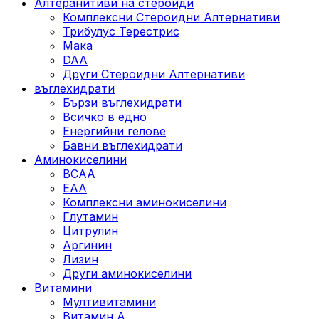
Алтеранитиви на стероиди
Комплексни Стероидни Алтернативи
Трибулус Терестрис
Maка
DAA
Други Стероидни Алтернативи
въглехидрати
Бързи въглехидрати
Всичко в едно
Енергийни гелове
Бавни въглехидрати
Аминокиселини
BCAA
EAA
Комплексни аминокиселини
Глутамин
Цитрулин
Аргинин
Лизин
Други аминокиселини
Витамини
Мултивитамини
Витамин А