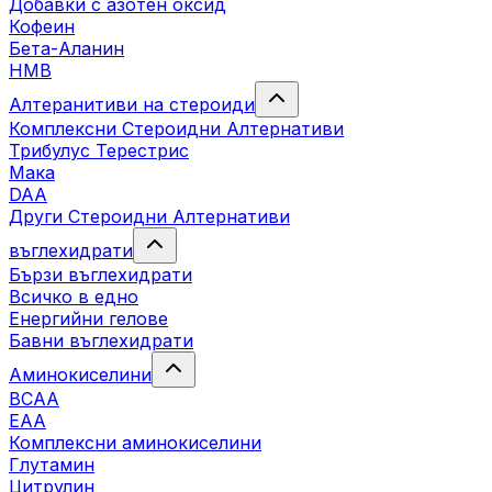
Добавки с азотен оксид
Кофеин
Бета-Аланин
HMB
Алтеранитиви на стероиди
Комплексни Стероидни Алтернативи
Трибулус Терестрис
Maка
DAA
Други Стероидни Алтернативи
въглехидрати
Бързи въглехидрати
Всичко в едно
Енергийни гелове
Бавни въглехидрати
Аминокиселини
BCAA
EAA
Комплексни аминокиселини
Глутамин
Цитрулин