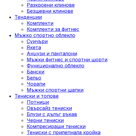
Разкроени клинове
Безшевни клинове
Тенденции
Комплекти
Комплекти за фитнес
Мъжко спортно облекло
Суичъри
Якета
Aнцузи и панталони
Mъжки фитнес и спортни шорти
Функционално облекло
Бански
Бельо
Чорапи
Mъжки спортни шапки
Тениски и топове
Потници
Овърсайз тениски
Блузи с дълъг ръкав
Черни тениски
Компресиращи тениски
Тениски с прилепнала кройка