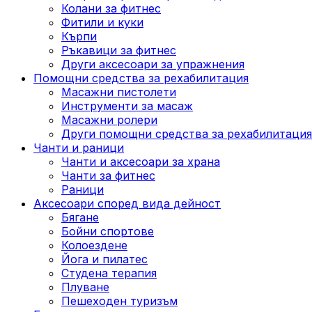
Колани за фитнес
Фитили и куки
Кърпи
Ръкавици за фитнес
Други аксесоари за упражнения
Помощни средства за рехабилитация
Масажни пистолети
Инструменти за масаж
Масажни ролери
Други помощни средства за рехабилитация
Чанти и раници
Чанти и аксесоари за храна
Чанти за фитнес
Раници
Аксесоари според вида дейност
Бягане
Бойни спортове
Колоездене
Йога и пилатес
Студена терапия
Плуване
Пешеходен туризъм