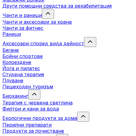
Други помощни средства за рехабилитация
Чанти и раници
Чанти и аксесоари за храна
Чанти за фитнес
Раници
Аксесоари според вида дейност
Бягане
Бойни спортове
Колоездене
Йога и пилатес
Студена терапия
Плуване
Пешеходен туризъм
Биохакинг
Терапия с червена светлина
Филтри и кани за вода
Екологични продукти за дома
Перилни препарати
Продукти за почистване