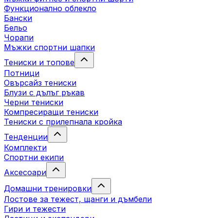
Функционално облекло
Бански
Бельо
Чорапи
Mъжки спортни шапки
Тениски и топове
Потници
Овърсайз тениски
Блузи с дълъг ръкав
Черни тениски
Компресиращи тениски
Тениски с прилепнала кройка
Тенденции
Комплекти
Спортни екипи
Аксесоари
Домашни тренировки
Лостове за тежест, щанги и дъмбели
Гири и тежести