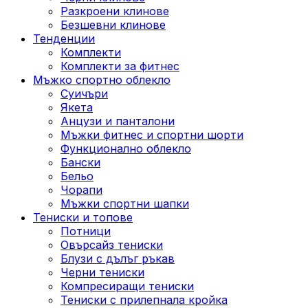
Разкроени клинове
Безшевни клинове
Тенденции
Комплекти
Комплекти за фитнес
Мъжко спортно облекло
Суичъри
Якета
Aнцузи и панталони
Mъжки фитнес и спортни шорти
Функционално облекло
Бански
Бельо
Чорапи
Mъжки спортни шапки
Тениски и топове
Потници
Овърсайз тениски
Блузи с дълъг ръкав
Черни тениски
Компресиращи тениски
Тениски с прилепнала кройка