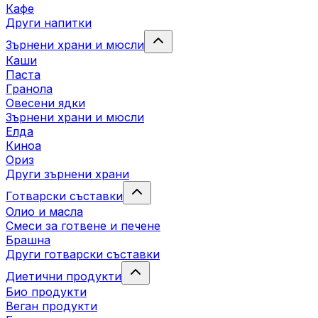
Кафе
Други напитки
Зърнени храни и мюсли
Каши
Паста
Гранола
Овесени ядки
Зърнени храни и мюсли
Елда
Киноа
Ориз
Други зърнени храни
Готварски съставки
Олио и масла
Смеси за готвене и печене
Брашна
Други готварски съставки
Диетични продукти
Био продукти
Веган продукти