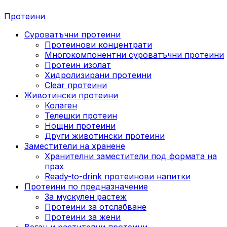
Протеини
Суроватъчни протеини
Протеинови концентрати
Многокомпонентни суроватъчни протеини
Протеин изолат
Хидролизирани протеини
Clear протеини
Животински протеини
Колаген
Телешки протеин
Нощни протеини
Други животински протеини
Заместители на хранене
Хранителни заместители под формата на
прах
Ready-to-drink протеинови напитки
Протеини по предназначение
За мускулен растеж
Протеини за отслабване
Протеини за жени
Веган и растителни протеини