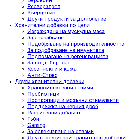
Ресвератрол
Кверцетин
Други продукти за дълголетие
Хранителни добавки по цели
Изграждане на мускулна маса
За отслабване
Подобряване на производителността
За подобряване на имунитета
Подпомагане на регенерацията
За по-добър сън
Коса, нокти и кожа
Анти-Стрес
Други хранителни добавки
Храносмилателни ензими
Пробиотици
Ноотропици и мозъчни стимуланти
Поддръжка на черния дроб
Растителни добавки
Гъби
Gaming
За облекчаване на спазми
Други специални хранителни добавки