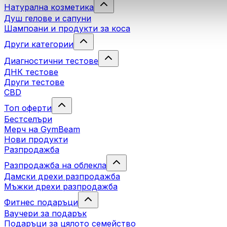
Натурална козметика
Душ гелове и сапуни
Шампоани и продукти за коса
Други категории
Диагностични тестове
ДНК тестове
Други тестове
CBD
Топ оферти
Бестселъри
Мерч на GymBeam
Нови продукти
Разпродажба
Разпродажба на облекла
Дамски дрехи разпродажба
Мъжки дрехи разпродажба
Фитнес подаръци
Ваучери за подарък
Подаръци за цялото семейство