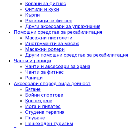
Колани за фитнес
Фитили и куки
Кърпи
Ръкавици за фитнес
Други аксесоари за упражнения
Помощни средства за рехабилитация
Масажни пистолети
Инструменти за масаж
Масажни ролери
Други помощни средства за рехабилитация
Чанти и раници
Чанти и аксесоари за храна
Чанти за фитнес
Раници
Аксесоари според вида дейност
Бягане
Бойни спортове
Колоездене
Йога и пилатес
Студена терапия
Плуване
Пешеходен туризъм