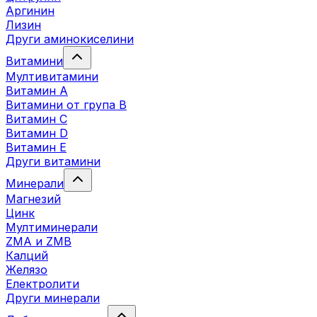
Аргинин
Лизин
Други аминокиселини
Витамини
Мултивитамини
Витамин А
Витамини от група B
Витамин C
Витамин D
Витамин E
Други витамини
Минерали
Магнезий
Цинк
Мултиминерали
ZMA и ZMB
Калций
Желязо
Електролити
Други минерали