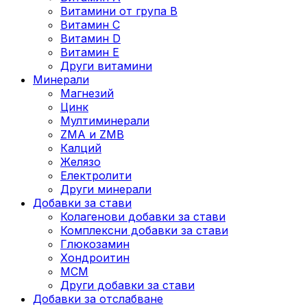
Витамини от група B
Витамин C
Витамин D
Витамин E
Други витамини
Минерали
Магнезий
Цинк
Мултиминерали
ZMA и ZMB
Калций
Желязо
Електролити
Други минерали
Добавки за стави
Колагенови добавки за стави
Комплексни добавки за стави
Глюкозамин
Хондроитин
МСМ
Други добавки за стави
Добавки за отслабване