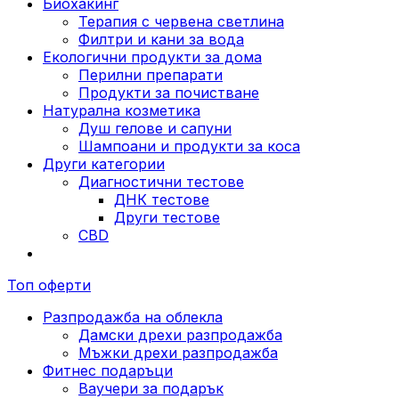
Биохакинг
Терапия с червена светлина
Филтри и кани за вода
Екологични продукти за дома
Перилни препарати
Продукти за почистване
Натурална козметика
Душ гелове и сапуни
Шампоани и продукти за коса
Други категории
Диагностични тестове
ДНК тестове
Други тестове
CBD
Топ оферти
Разпродажба на облекла
Дамски дрехи разпродажба
Мъжки дрехи разпродажба
Фитнес подаръци
Ваучери за подарък