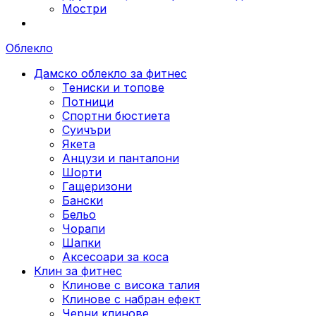
Мостри
Облекло
Дамско облекло за фитнес
Тениски и топове
Потници
Спортни бюстиета
Суичъри
Якета
Aнцузи и панталони
Шорти
Гащеризони
Бански
Бельо
Чорапи
Шапки
Аксесоари за коса
Клин за фитнес
Клинове с висока талия
Клинове с набран ефект
Черни клинове