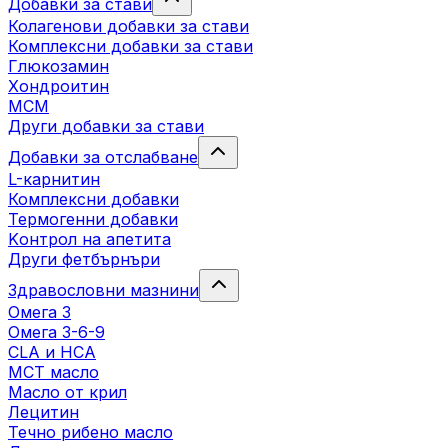
Добавки за стави
Колагенови добавки за стави
Комплексни добавки за стави
Глюкозамин
Хондроитин
МСМ
Други добавки за стави
Добавки за отслабване
L-карнитин
Комплексни добавки
Термогенни добавки
Kонтрол на апетита
Други фетбърнъри
Здравословни мазнини
Омега 3
Омега 3-6-9
CLA и HCA
МСТ масло
Масло от крил
Лецитин
Течно рибено масло