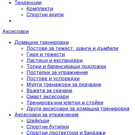
Тенденции
Комплекти
Спортни екипи
Аксесоари
Домашни тренировки
Лостове за тежест, щанги и дъмбели
Гири и тежести
Ластици и експандери
Топки и балансиращи подложки
Постелки за упражнения
Лостове и успоредки
Мулти тренажори за окачване
Въжета за скачане
Смарт аксесоари
Тренировъчни клетки и стойки
Други аксесоари за домашна тренировка
Аксесоари за упражнения
Шейкъри
Спортни бутилки
Спортни протектори и бандажи