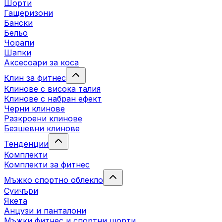
Шорти
Гащеризони
Бански
Бельо
Чорапи
Шапки
Аксесоари за коса
Клин за фитнес
Клинове с висока талия
Клинове с набран ефект
Черни клинове
Разкроени клинове
Безшевни клинове
Тенденции
Комплекти
Комплекти за фитнес
Мъжко спортно облекло
Суичъри
Якета
Aнцузи и панталони
Mъжки фитнес и спортни шорти