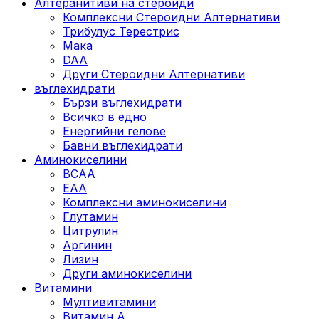
Алтеранитиви на стероиди
Комплексни Стероидни Алтернативи
Трибулус Терестрис
Maка
DAA
Други Стероидни Алтернативи
въглехидрати
Бързи въглехидрати
Всичко в едно
Енергийни гелове
Бавни въглехидрати
Аминокиселини
BCAA
EAA
Комплексни аминокиселини
Глутамин
Цитрулин
Аргинин
Лизин
Други аминокиселини
Витамини
Мултивитамини
Витамин А