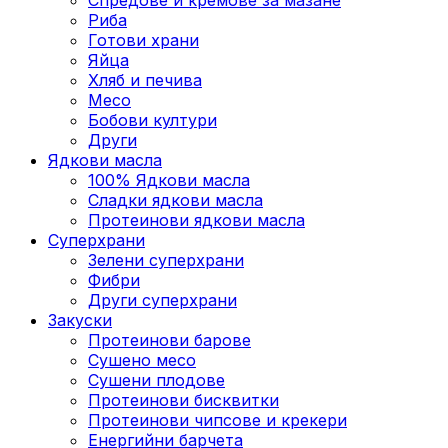
Риба
Готови храни
Яйца
Хляб и печива
Месо
Бобови култури
Други
Ядкови масла
100% Ядкови масла
Сладки ядкови масла
Протеинови ядкови масла
Суперхрани
Зелени суперхрани
Фибри
Други суперхрани
3акуски
Протеинови бaрове
Сушено месо
Сушени плодове
Протеинови бисквитки
Протеинови чипсове и крекери
Енергийни барчета