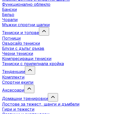
Функционално облекло
Бански
Бельо
Чорапи
Mъжки спортни шапки
Тениски и топове
Потници
Овърсайз тениски
Блузи с дълъг ръкав
Черни тениски
Компресиращи тениски
Тениски с прилепнала кройка
Тенденции
Комплекти
Спортни екипи
Аксесоари
Домашни тренировки
Лостове за тежест, щанги и дъмбели
Гири и тежести