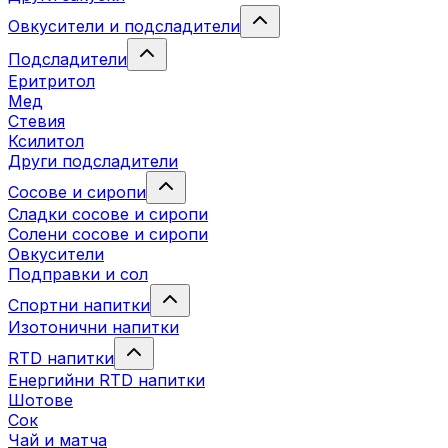
Овкусители и подсладители
Подсладители
Еритритол
Мед
Стевия
Ксилитол
Други подсладители
Сосове и сиропи
Сладки сосове и сиропи
Солени сосове и сиропи
Овкусители
Подправки и сол
Спортни напитки
Изотонични напитки
RTD напитки
Енергийни RTD напитки
Шотове
Сок
Чай и матча