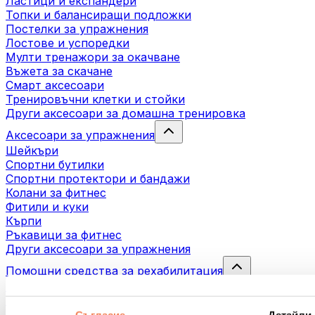
Ластици и експандери
Топки и балансиращи подложки
Постелки за упражнения
Лостове и успоредки
Мулти тренажори за окачване
Въжета за скачане
Смарт аксесоари
Тренировъчни клетки и стойки
Други аксесоари за домашна тренировка
Аксесоари за упражнения
Шейкъри
Спортни бутилки
Спортни протектори и бандажи
Колани за фитнес
Фитили и куки
Кърпи
Ръкавици за фитнес
Други аксесоари за упражнения
Помощни средства за рехабилитация
Масажни пистолети
Инструменти за масаж
Масажни ролери