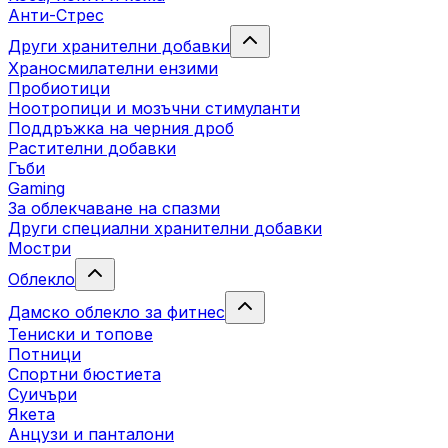
Анти-Стрес
Други хранителни добавки
Храносмилателни ензими
Пробиотици
Ноотропици и мозъчни стимуланти
Поддръжка на черния дроб
Растителни добавки
Гъби
Gaming
За облекчаване на спазми
Други специални хранителни добавки
Мостри
Облекло
Дамско облекло за фитнес
Тениски и топове
Потници
Спортни бюстиета
Суичъри
Якета
Aнцузи и панталони