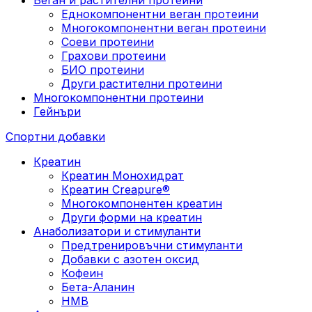
Еднокомпонентни веган протеини
Многокомпонентни веган протеини
Соеви протеини
Грахови протеини
БИО протеини
Други растителни протеини
Многокомпонентни протеини
Гейнъри
Спортни добавки
Креатин
Креатин Монохидрат
Креатин Creapure®
Многокомпонентен креатин
Други форми на креатин
Анаболизатори и стимуланти
Предтренировъчни стимуланти
Добавки с азотен оксид
Кофеин
Бета-Аланин
HMB