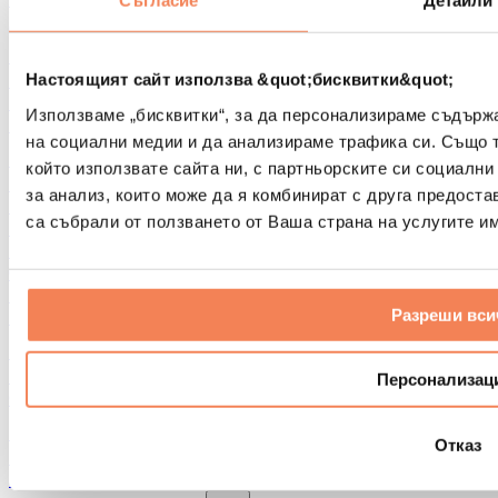
Съгласие
Детайли
Други помощни средства за рехабилитация
Чанти и раници
Чанти и аксесоари за храна
Настоящият сайт използва &quot;бисквитки&quot;
Чанти за фитнес
Използваме „бисквитки“, за да персонализираме съдърж
Раници
на социални медии и да анализираме трафика си. Също 
Аксесоари според вида дейност
който използвате сайта ни, с партньорските си социални
Бягане
за анализ, които може да я комбинират с друга предоста
Бойни спортове
са събрали от ползването от Ваша страна на услугите им
Колоездене
Йога и пилатес
Студена терапия
Плуване
Разреши вси
Пешеходен туризъм
Биохакинг
Терапия с червена светлина
Персонализац
Филтри и кани за вода
Екологични продукти за дома
Отказ
Перилни препарати
Продукти за почистване