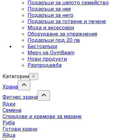
Подаръци за цялото семейство
Подаръци за нея
Подаръци за него
Подаръци за готвене и печене
Мода и аксесоари
Оборудване за упражнения
Подаръци под 20 лв
Бестселъри
Мерч на GymBeam
Нови продукти
Разпродажба
Категории
Храна
Фитнес храна
Ядки
Семена
Спредове и кремове за мазане
Риба
Готови храни
Яйца