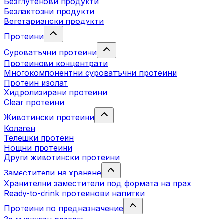
Безглутенови продукти
Безлактозни продукти
Вегетариански продукти
Протеини
Суроватъчни протеини
Протеинови концентрати
Многокомпонентни суроватъчни протеини
Протеин изолат
Хидролизирани протеини
Clear протеини
Животински протеини
Колаген
Телешки протеин
Нощни протеини
Други животински протеини
Заместители на хранене
Хранителни заместители под формата на прах
Ready-to-drink протеинови напитки
Протеини по предназначение