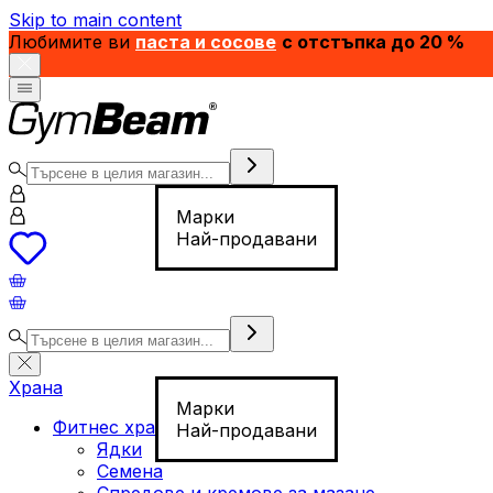
Skip to main content
Любимите ви
паста и сосове
с отстъпка до 20 %
Марки
Най-продавани
Храна
Марки
Фитнес храна
Най-продавани
Ядки
Семена
Спредове и кремове за мазане