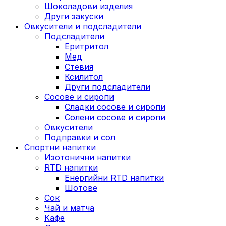
Шоколадови изделия
Други закуски
Овкусители и подсладители
Подсладители
Еритритол
Мед
Стевия
Ксилитол
Други подсладители
Сосове и сиропи
Сладки сосове и сиропи
Солени сосове и сиропи
Овкусители
Подправки и сол
Спортни напитки
Изотонични напитки
RTD напитки
Енергийни RTD напитки
Шотове
Сок
Чай и матча
Кафе