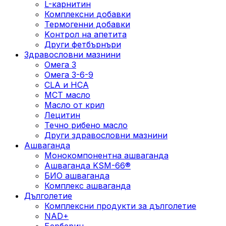
L-карнитин
Комплексни добавки
Термогенни добавки
Kонтрол на апетита
Други фетбърнъри
Здравословни мазнини
Омега 3
Омега 3-6-9
CLA и HCA
МСТ масло
Масло от крил
Лецитин
Течно рибено масло
Други здравословни мазнини
Ашваганда
Монокомпонентна ашваганда
Ашваганда KSM-66®
БИО ашваганда
Комплекс ашваганда
Дълголетие
Комплексни продукти за дълголетие
NAD+
Берберин