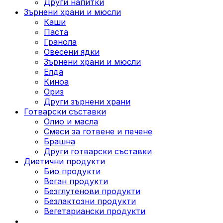
Други напитки
Зърнени храни и мюсли
Каши
Паста
Гранола
Овесени ядки
Зърнени храни и мюсли
Елда
Киноа
Ориз
Други зърнени храни
Готварски съставки
Олио и масла
Смеси за готвене и печене
Брашна
Други готварски съставки
Диетични продукти
Био продукти
Веган продукти
Безглутенови продукти
Безлактозни продукти
Вегетариански продукти