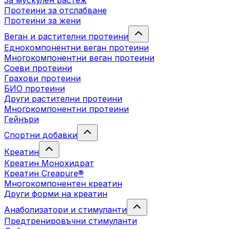
За мускулен растеж
Протеини за отслабване
Протеини за жени
Веган и растителни протеини
Еднокомпонентни веган протеини
Многокомпонентни веган протеини
Соеви протеини
Грахови протеини
БИО протеини
Други растителни протеини
Многокомпонентни протеини
Гейнъри
Спортни добавки
Креатин
Креатин Монохидрат
Креатин Creapure®
Многокомпонентен креатин
Други форми на креатин
Анаболизатори и стимуланти
Предтренировъчни стимуланти