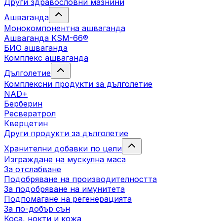
Други здравословни мазнини
Ашваганда
Монокомпонентна ашваганда
Ашваганда KSM-66®
БИО ашваганда
Комплекс ашваганда
Дълголетие
Комплексни продукти за дълголетие
NAD+
Берберин
Ресвератрол
Кверцетин
Други продукти за дълголетие
Хранителни добавки по цели
Изграждане на мускулна маса
За отслабване
Подобряване на производителността
За подобряване на имунитета
Подпомагане на регенерацията
За по-добър сън
Коса, нокти и кожа