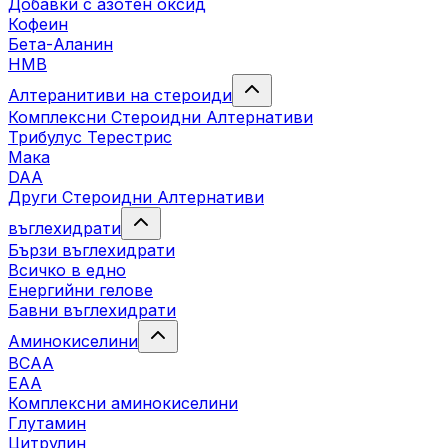
Добавки с азотен оксид
Кофеин
Бета-Аланин
HMB
Алтеранитиви на стероиди
Комплексни Стероидни Алтернативи
Трибулус Терестрис
Maка
DAA
Други Стероидни Алтернативи
въглехидрати
Бързи въглехидрати
Всичко в едно
Енергийни гелове
Бавни въглехидрати
Аминокиселини
BCAA
EAA
Комплексни аминокиселини
Глутамин
Цитрулин