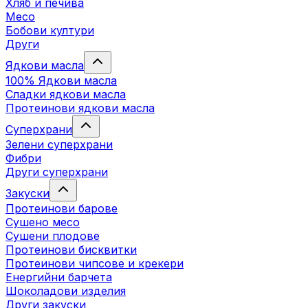
Хляб и печива
Месо
Бобови култури
Други
Ядкови масла
100% Ядкови масла
Сладки ядкови масла
Протеинови ядкови масла
Суперхрани
Зелени суперхрани
Фибри
Други суперхрани
3акуски
Протеинови бaрове
Сушено месо
Сушени плодове
Протеинови бисквитки
Протеинови чипсове и крекери
Енергийни барчета
Шоколадови изделия
Други закуски