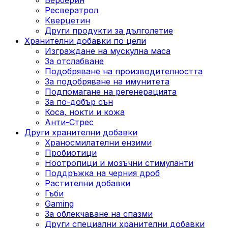
Ресвератрол
Кверцетин
Други продукти за дълголетие
Хранителни добавки по цели
Изграждане на мускулна маса
За отслабване
Подобряване на производителността
За подобряване на имунитета
Подпомагане на регенерацията
За по-добър сън
Коса, нокти и кожа
Анти-Стрес
Други хранителни добавки
Храносмилателни ензими
Пробиотици
Ноотропици и мозъчни стимуланти
Поддръжка на черния дроб
Растителни добавки
Гъби
Gaming
За облекчаване на спазми
Други специални хранителни добавки