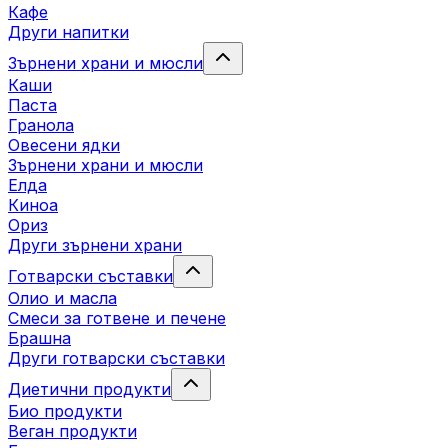
Кафе
Други напитки
Зърнени храни и мюсли
Каши
Паста
Гранола
Овесени ядки
Зърнени храни и мюсли
Елда
Киноа
Ориз
Други зърнени храни
Готварски съставки
Олио и масла
Смеси за готвене и печене
Брашна
Други готварски съставки
Диетични продукти
Био продукти
Веган продукти