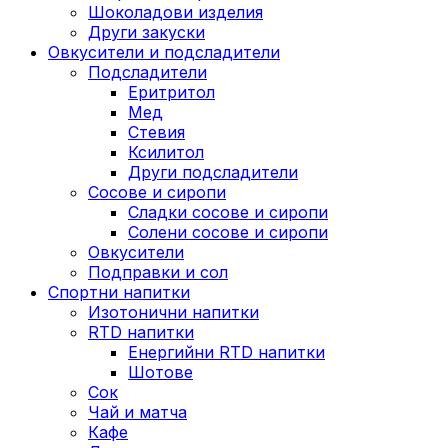
Шоколадови изделия
Други закуски
Овкусители и подсладители
Подсладители
Еритритол
Мед
Стевия
Ксилитол
Други подсладители
Сосове и сиропи
Сладки сосове и сиропи
Солени сосове и сиропи
Овкусители
Подправки и сол
Спортни напитки
Изотонични напитки
RTD напитки
Енергийни RTD напитки
Шотове
Сок
Чай и матча
Кафе