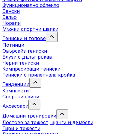
Функционално облекло
Бански
Бельо
Чорапи
Mъжки спортни шапки
Тениски и топове
Потници
Овърсайз тениски
Блузи с дълъг ръкав
Черни тениски
Компресиращи тениски
Тениски с прилепнала кройка
Тенденции
Комплекти
Спортни екипи
Аксесоари
Домашни тренировки
Лостове за тежест, щанги и дъмбели
Гири и тежести