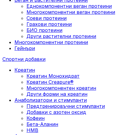
Еднокомпонентни веган протеини
Многокомпонентни веган протеини
Соеви протеини
Грахови протеини
БИО протеини
Други растителни протеини
Многокомпонентни протеини
Гейнъри
Спортни добавки
Креатин
Креатин Монохидрат
Креатин Creapure®
Многокомпонентен креатин
Други форми на креатин
Анаболизатори и стимуланти
Предтренировъчни стимуланти
Добавки с азотен оксид
Кофеин
Бета-Аланин
HMB