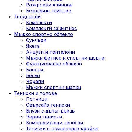
Разкроени клинове
Безшевни клинове
Тенденции
Комплекти
Комплекти за фитнес
Мъжко спортно облекло
Суичъри
Якета
Aнцузи и панталони
Mъжки фитнес и спортни шорти
Функционално облекло
Бански
Бельо
Чорапи
Mъжки спортни шапки
Тениски и топове
Потници
Овърсайз тениски
Блузи с дълъг ръкав
Черни тениски
Компресиращи тениски
Тениски с прилепнала кройка