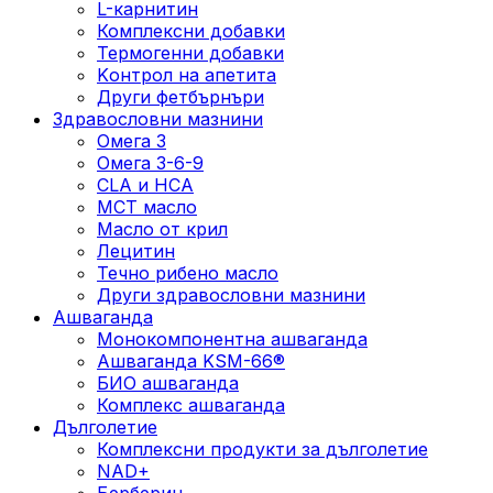
L-карнитин
Комплексни добавки
Термогенни добавки
Kонтрол на апетита
Други фетбърнъри
Здравословни мазнини
Омега 3
Омега 3-6-9
CLA и HCA
МСТ масло
Масло от крил
Лецитин
Течно рибено масло
Други здравословни мазнини
Ашваганда
Монокомпонентна ашваганда
Ашваганда KSM-66®
БИО ашваганда
Комплекс ашваганда
Дълголетие
Комплексни продукти за дълголетие
NAD+
Берберин