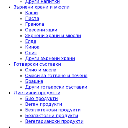
Други напитки
Зърнени храни и мюсли
Каши
Паста
Гранола
Овесени ядки
Зърнени храни и мюсли
Елда
Киноа
Ориз
Други зърнени храни
Готварски съставки
Олио и масла
Смеси за готвене и печене
Брашна
Други готварски съставки
Диетични продукти
Био продукти
Веган продукти
Безглутенови продукти
Безлактозни продукти
Вегетариански продукти