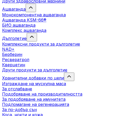
Други здравословни мазнини
Ашваганда
Монокомпонентна ашваганда
Ашваганда KSM-66®
БИО ашваганда
Комплекс ашваганда
Дълголетие
Комплексни продукти за дълголетие
NAD+
Берберин
Ресвератрол
Кверцетин
Други продукти за дълголетие
Хранителни добавки по цели
Изграждане на мускулна маса
За отслабване
Подобряване на производителността
За подобряване на имунитета
Подпомагане на регенерацията
За по-добър сън
Коса, нокти и кожа