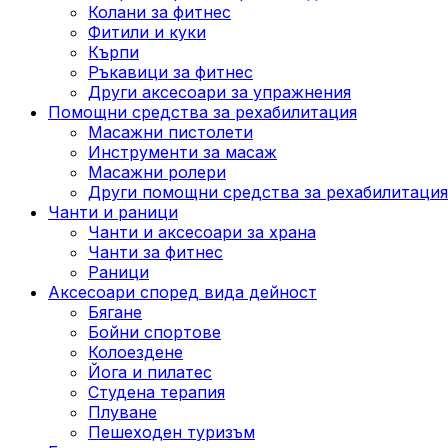
Колани за фитнес
Фитили и куки
Кърпи
Ръкавици за фитнес
Други аксесоари за упражнения
Помощни средства за рехабилитация
Масажни пистолети
Инструменти за масаж
Масажни ролери
Други помощни средства за рехабилитация
Чанти и раници
Чанти и аксесоари за храна
Чанти за фитнес
Раници
Аксесоари според вида дейност
Бягане
Бойни спортове
Колоездене
Йога и пилатес
Студена терапия
Плуване
Пешеходен туризъм