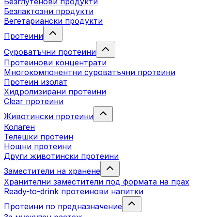
Безглутенови продукти
Безлактозни продукти
Вегетариански продукти
Протеини
Суроватъчни протеини
Протеинови концентрати
Многокомпонентни суроватъчни протеини
Протеин изолат
Хидролизирани протеини
Clear протеини
Животински протеини
Колаген
Телешки протеин
Нощни протеини
Други животински протеини
Заместители на хранене
Хранителни заместители под формата на прах
Ready-to-drink протеинови напитки
Протеини по предназначение