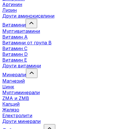
Аргинин
Лизин
Други аминокиселини
Витамини
Мултивитамини
Витамин А
Витамини от група B
Витамин C
Витамин D
Витамин E
Други витамини
Минерали
Магнезий
Цинк
Мултиминерали
ZMA и ZMB
Калций
Желязо
Електролити
Други минерали