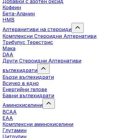
Добавки с азотен оксид
Кофеин
Бета-Аланин
HMB
Алтеранитиви на стероиди
Комплексни Стероидни Алтернативи
Трибулус Терестрис
Maка
DAA
Други Стероидни Алтернативи
въглехидрати
Бързи въглехидрати
Всичко в едно
Енергийни гелове
Бавни въглехидрати
Аминокиселини
BCAA
EAA
Комплексни аминокиселини
Глутамин
Цитрулин