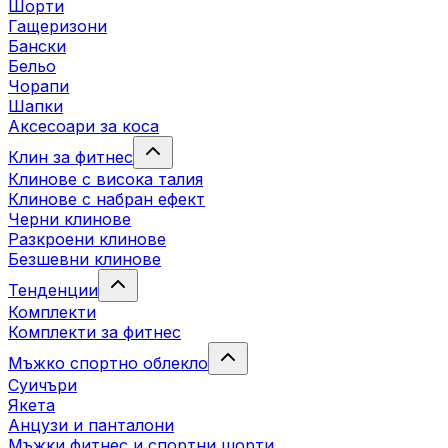
Шорти
Гащеризони
Бански
Бельо
Чорапи
Шапки
Аксесоари за коса
Клин за фитнес
Клинове с висока талия
Клинове с набран ефект
Черни клинове
Разкроени клинове
Безшевни клинове
Тенденции
Комплекти
Комплекти за фитнес
Мъжко спортно облекло
Суичъри
Якета
Aнцузи и панталони
Mъжки фитнес и спортни шорти