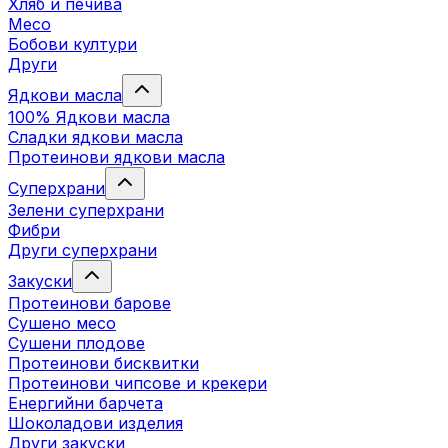
Хляб и печива
Месо
Бобови култури
Други
Ядкови масла
100% Ядкови масла
Сладки ядкови масла
Протеинови ядкови масла
Суперхрани
Зелени суперхрани
Фибри
Други суперхрани
3акуски
Протеинови бaрове
Сушено месо
Сушени плодове
Протеинови бисквитки
Протеинови чипсове и крекери
Енергийни барчета
Шоколадови изделия
Други закуски