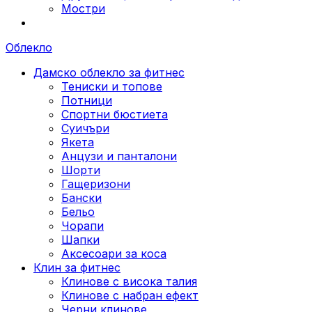
Мостри
Облекло
Дамско облекло за фитнес
Тениски и топове
Потници
Спортни бюстиета
Суичъри
Якета
Aнцузи и панталони
Шорти
Гащеризони
Бански
Бельо
Чорапи
Шапки
Аксесоари за коса
Клин за фитнес
Клинове с висока талия
Клинове с набран ефект
Черни клинове