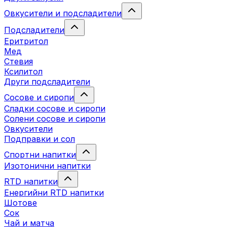
Овкусители и подсладители
Подсладители
Еритритол
Мед
Стевия
Ксилитол
Други подсладители
Сосове и сиропи
Сладки сосове и сиропи
Солени сосове и сиропи
Овкусители
Подправки и сол
Спортни напитки
Изотонични напитки
RTD напитки
Енергийни RTD напитки
Шотове
Сок
Чай и матча