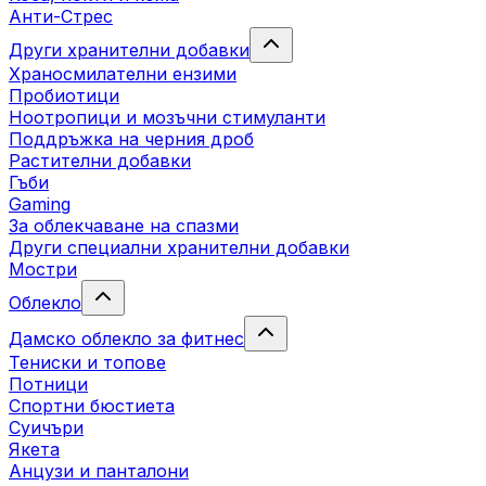
Анти-Стрес
Други хранителни добавки
Храносмилателни ензими
Пробиотици
Ноотропици и мозъчни стимуланти
Поддръжка на черния дроб
Растителни добавки
Гъби
Gaming
За облекчаване на спазми
Други специални хранителни добавки
Мостри
Облекло
Дамско облекло за фитнес
Тениски и топове
Потници
Спортни бюстиета
Суичъри
Якета
Aнцузи и панталони