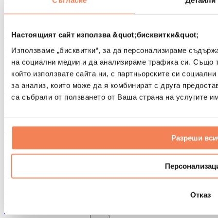
Съгласие
Детайли
Други помощни средства за рехабилитация
Чанти и раници
Чанти и аксесоари за храна
Настоящият сайт използва &quot;бисквитки&quot;
Чанти за фитнес
Използваме „бисквитки“, за да персонализираме съдърж
Раници
на социални медии и да анализираме трафика си. Също 
Аксесоари според вида дейност
който използвате сайта ни, с партньорските си социални
Бягане
за анализ, които може да я комбинират с друга предоста
Бойни спортове
са събрали от ползването от Ваша страна на услугите им
Колоездене
Йога и пилатес
Студена терапия
Плуване
Разреши вси
Пешеходен туризъм
Биохакинг
Терапия с червена светлина
Персонализац
Филтри и кани за вода
Екологични продукти за дома
Отказ
Перилни препарати
Продукти за почистване