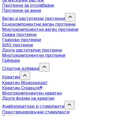
За мускулен растеж
Протеини за отслабване
Протеини за жени
Веган и растителни протеини
Еднокомпонентни веган протеини
Многокомпонентни веган протеини
Соеви протеини
Грахови протеини
БИО протеини
Други растителни протеини
Многокомпонентни протеини
Гейнъри
Спортни добавки
Креатин
Креатин Монохидрат
Креатин Creapure®
Многокомпонентен креатин
Други форми на креатин
Анаболизатори и стимуланти
Предтренировъчни стимуланти