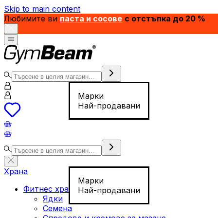
Skip to main content
Любимите ви
паста и сосове
с отстъпка до 20 %
Марки
Най-продавани
Храна
Марки
Фитнес храна
Най-продавани
Ядки
Семена
Спредове и кремове за мазане