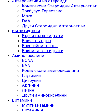
Алтеранитиви на стероиди
Комплексни Стероидни Алтернативи
Трибулус Терестрис
Maка
DAA
Други Стероидни Алтернативи
въглехидрати
Бързи въглехидрати
Всичко в едно
Енергийни гелове
Бавни въглехидрати
Аминокиселини
BCAA
EAA
Комплексни аминокиселини
Глутамин
Цитрулин
Аргинин
Лизин
Други аминокиселини
Витамини
Мултивитамини
Витамин А