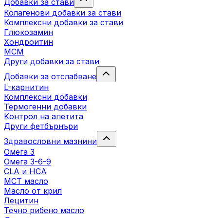
Добавки за стави
Колагенови добавки за стави
Комплексни добавки за стави
Глюкозамин
Хондроитин
МСМ
Други добавки за стави
Добавки за отслабване
L-карнитин
Комплексни добавки
Термогенни добавки
Kонтрол на апетита
Други фетбърнъри
Здравословни мазнини
Омега 3
Омега 3-6-9
CLA и HCA
МСТ масло
Масло от крил
Лецитин
Течно рибено масло