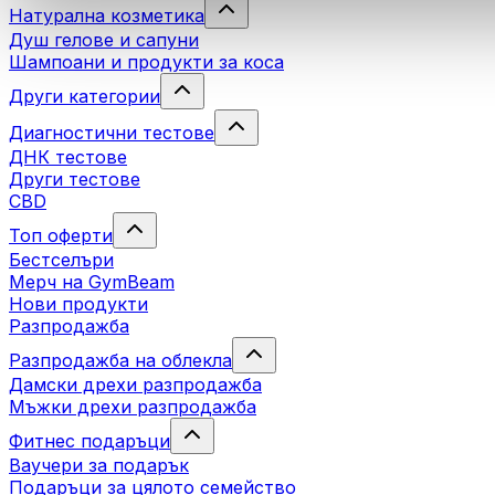
Натурална козметика
Душ гелове и сапуни
Шампоани и продукти за коса
Други категории
Диагностични тестове
ДНК тестове
Други тестове
CBD
Топ оферти
Бестселъри
Мерч на GymBeam
Нови продукти
Разпродажба
Разпродажба на облекла
Дамски дрехи разпродажба
Мъжки дрехи разпродажба
Фитнес подаръци
Ваучери за подарък
Подаръци за цялото семейство