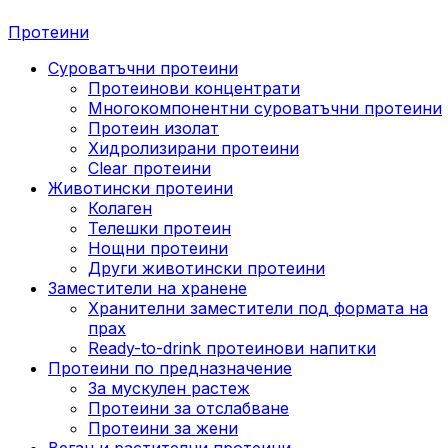
Протеини
Суроватъчни протеини
Протеинови концентрати
Многокомпонентни суроватъчни протеини
Протеин изолат
Хидролизирани протеини
Clear протеини
Животински протеини
Колаген
Телешки протеин
Нощни протеини
Други животински протеини
Заместители на хранене
Хранителни заместители под формата на
прах
Ready-to-drink протеинови напитки
Протеини по предназначение
За мускулен растеж
Протеини за отслабване
Протеини за жени
Веган и растителни протеини