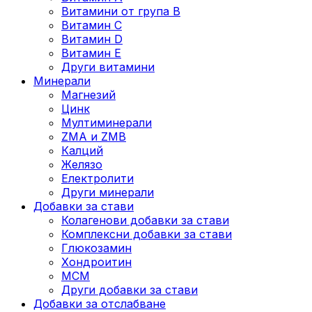
Витамини от група B
Витамин C
Витамин D
Витамин E
Други витамини
Минерали
Магнезий
Цинк
Мултиминерали
ZMA и ZMB
Калций
Желязо
Електролити
Други минерали
Добавки за стави
Колагенови добавки за стави
Комплексни добавки за стави
Глюкозамин
Хондроитин
МСМ
Други добавки за стави
Добавки за отслабване