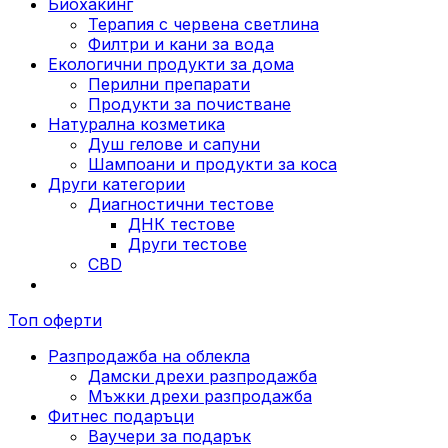
Биохакинг
Терапия с червена светлина
Филтри и кани за вода
Екологични продукти за дома
Перилни препарати
Продукти за почистване
Натурална козметика
Душ гелове и сапуни
Шампоани и продукти за коса
Други категории
Диагностични тестове
ДНК тестове
Други тестове
CBD
Топ оферти
Разпродажба на облекла
Дамски дрехи разпродажба
Мъжки дрехи разпродажба
Фитнес подаръци
Ваучери за подарък