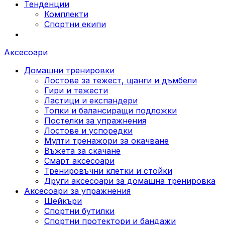
Тенденции
Комплекти
Спортни екипи
Аксесоари
Домашни тренировки
Лостове за тежест, щанги и дъмбели
Гири и тежести
Ластици и експандери
Топки и балансиращи подложки
Постелки за упражнения
Лостове и успоредки
Мулти тренажори за окачване
Въжета за скачане
Смарт аксесоари
Тренировъчни клетки и стойки
Други аксесоари за домашна тренировка
Аксесоари за упражнения
Шейкъри
Спортни бутилки
Спортни протектори и бандажи