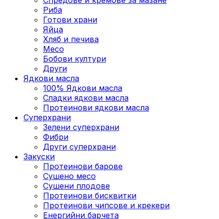
Риба
Готови храни
Яйца
Хляб и печива
Месо
Бобови култури
Други
Ядкови масла
100% Ядкови масла
Сладки ядкови масла
Протеинови ядкови масла
Суперхрани
Зелени суперхрани
Фибри
Други суперхрани
3акуски
Протеинови бaрове
Сушено месо
Сушени плодове
Протеинови бисквитки
Протеинови чипсове и крекери
Енергийни барчета