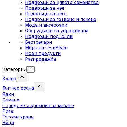
Подаръци за цялото семейство
Подаръци за нея
Подаръци за него
Подаръци за готвене и печене
Мода и аксесоари
Оборудване за упражнения
Подаръци под 20 лв
Бестселъри
Мерч на GymBeam
Нови продукти
Разпродажба
Категории
Храна
Фитнес храна
Ядки
Семена
Спредове и кремове за мазане
Риба
Готови храни
Яйца