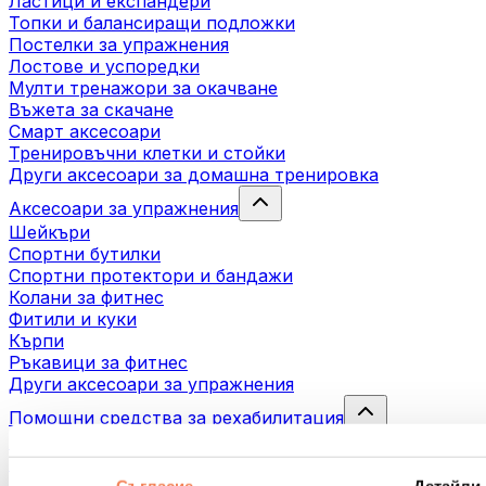
Ластици и експандери
Топки и балансиращи подложки
Постелки за упражнения
Лостове и успоредки
Мулти тренажори за окачване
Въжета за скачане
Смарт аксесоари
Тренировъчни клетки и стойки
Други аксесоари за домашна тренировка
Аксесоари за упражнения
Шейкъри
Спортни бутилки
Спортни протектори и бандажи
Колани за фитнес
Фитили и куки
Кърпи
Ръкавици за фитнес
Други аксесоари за упражнения
Помощни средства за рехабилитация
Масажни пистолети
Инструменти за масаж
Масажни ролери