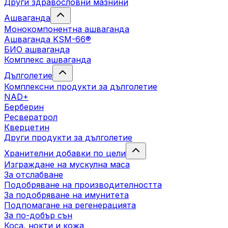
Други здравословни мазнини
Ашваганда
Монокомпонентна ашваганда
Ашваганда KSM-66®
БИО ашваганда
Комплекс ашваганда
Дълголетие
Комплексни продукти за дълголетие
NAD+
Берберин
Ресвератрол
Кверцетин
Други продукти за дълголетие
Хранителни добавки по цели
Изграждане на мускулна маса
За отслабване
Подобряване на производителността
За подобряване на имунитета
Подпомагане на регенерацията
За по-добър сън
Коса, нокти и кожа