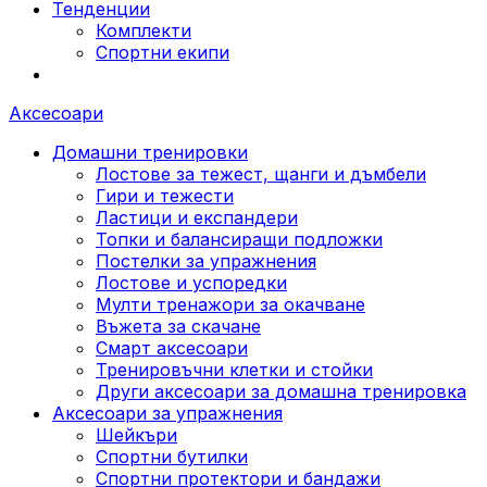
Тенденции
Комплекти
Спортни екипи
Аксесоари
Домашни тренировки
Лостове за тежест, щанги и дъмбели
Гири и тежести
Ластици и експандери
Топки и балансиращи подложки
Постелки за упражнения
Лостове и успоредки
Мулти тренажори за окачване
Въжета за скачане
Смарт аксесоари
Тренировъчни клетки и стойки
Други аксесоари за домашна тренировка
Аксесоари за упражнения
Шейкъри
Спортни бутилки
Спортни протектори и бандажи