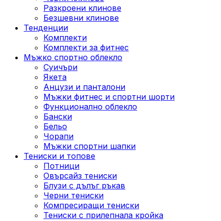
Разкроени клинове
Безшевни клинове
Тенденции
Комплекти
Комплекти за фитнес
Мъжко спортно облекло
Суичъри
Якета
Aнцузи и панталони
Mъжки фитнес и спортни шорти
Функционално облекло
Бански
Бельо
Чорапи
Mъжки спортни шапки
Тениски и топове
Потници
Овърсайз тениски
Блузи с дълъг ръкав
Черни тениски
Компресиращи тениски
Тениски с прилепнала кройка