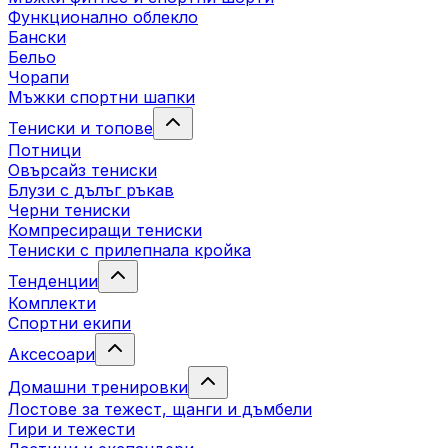
Функционално облекло
Бански
Бельо
Чорапи
Mъжки спортни шапки
Тениски и топове
Потници
Овърсайз тениски
Блузи с дълъг ръкав
Черни тениски
Компресиращи тениски
Тениски с прилепнала кройка
Тенденции
Комплекти
Спортни екипи
Аксесоари
Домашни тренировки
Лостове за тежест, щанги и дъмбели
Гири и тежести