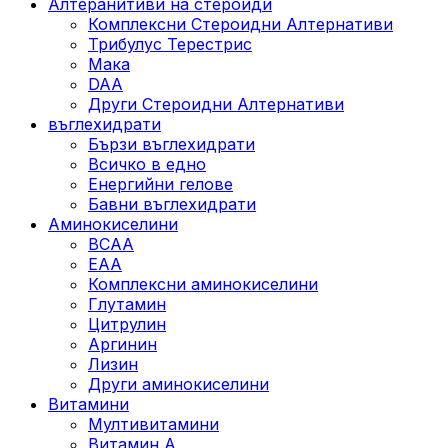
Алтеранитиви на стероиди
Комплексни Стероидни Алтернативи
Трибулус Терестрис
Maка
DAA
Други Стероидни Алтернативи
въглехидрати
Бързи въглехидрати
Всичко в едно
Енергийни гелове
Бавни въглехидрати
Аминокиселини
BCAA
EAA
Комплексни аминокиселини
Глутамин
Цитрулин
Аргинин
Лизин
Други аминокиселини
Витамини
Мултивитамини
Витамин А