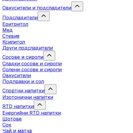
Овкусители и подсладители
Подсладители
Еритритол
Мед
Стевия
Ксилитол
Други подсладители
Сосове и сиропи
Сладки сосове и сиропи
Солени сосове и сиропи
Овкусители
Подправки и сол
Спортни напитки
Изотонични напитки
RTD напитки
Енергийни RTD напитки
Шотове
Сок
Чай и матча