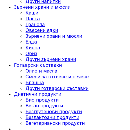
Други напитки
Зърнени храни и мюсли
Каши
Паста
Гранола
Овесени ядки
Зърнени храни и мюсли
Елда
Киноа
Ориз
Други зърнени храни
Готварски съставки
Олио и масла
Смеси за готвене и печене
Брашна
Други готварски съставки
Диетични продукти
Био продукти
Веган продукти
Безглутенови продукти
Безлактозни продукти
Вегетариански продукти