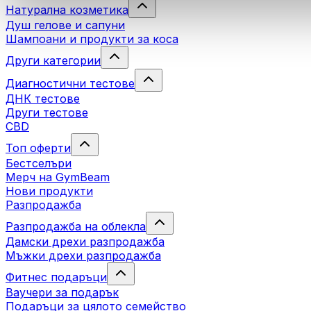
Натурална козметика
Душ гелове и сапуни
Шампоани и продукти за коса
Други категории
Диагностични тестове
ДНК тестове
Други тестове
CBD
Топ оферти
Бестселъри
Мерч на GymBeam
Нови продукти
Разпродажба
Разпродажба на облекла
Дамски дрехи разпродажба
Мъжки дрехи разпродажба
Фитнес подаръци
Ваучери за подарък
Подаръци за цялото семейство