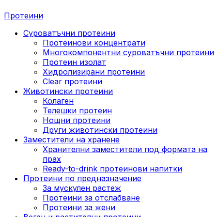
Протеини
Суроватъчни протеини
Протеинови концентрати
Многокомпонентни суроватъчни протеини
Протеин изолат
Хидролизирани протеини
Clear протеини
Животински протеини
Колаген
Телешки протеин
Нощни протеини
Други животински протеини
Заместители на хранене
Хранителни заместители под формата на
прах
Ready-to-drink протеинови напитки
Протеини по предназначение
За мускулен растеж
Протеини за отслабване
Протеини за жени
Веган и растителни протеини