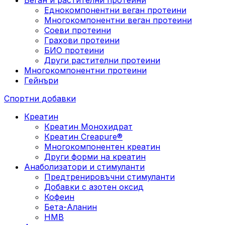
Еднокомпонентни веган протеини
Многокомпонентни веган протеини
Соеви протеини
Грахови протеини
БИО протеини
Други растителни протеини
Многокомпонентни протеини
Гейнъри
Спортни добавки
Креатин
Креатин Монохидрат
Креатин Creapure®
Многокомпонентен креатин
Други форми на креатин
Анаболизатори и стимуланти
Предтренировъчни стимуланти
Добавки с азотен оксид
Кофеин
Бета-Аланин
HMB