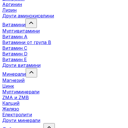
Аргинин
Лизин
Други аминокиселини
Витамини
Мултивитамини
Витамин А
Витамини от група B
Витамин C
Витамин D
Витамин E
Други витамини
Минерали
Магнезий
Цинк
Мултиминерали
ZMA и ZMB
Калций
Желязо
Електролити
Други минерали