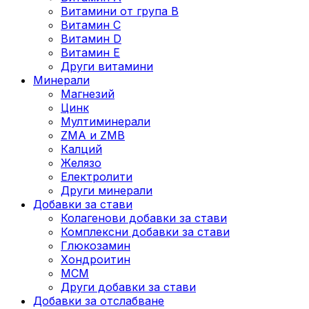
Витамини от група B
Витамин C
Витамин D
Витамин E
Други витамини
Минерали
Магнезий
Цинк
Мултиминерали
ZMA и ZMB
Калций
Желязо
Електролити
Други минерали
Добавки за стави
Колагенови добавки за стави
Комплексни добавки за стави
Глюкозамин
Хондроитин
МСМ
Други добавки за стави
Добавки за отслабване