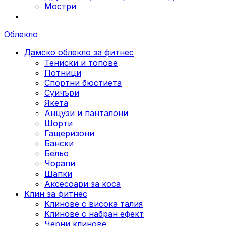
Мостри
Облекло
Дамско облекло за фитнес
Тениски и топове
Потници
Спортни бюстиета
Суичъри
Якета
Aнцузи и панталони
Шорти
Гащеризони
Бански
Бельо
Чорапи
Шапки
Аксесоари за коса
Клин за фитнес
Клинове с висока талия
Клинове с набран ефект
Черни клинове