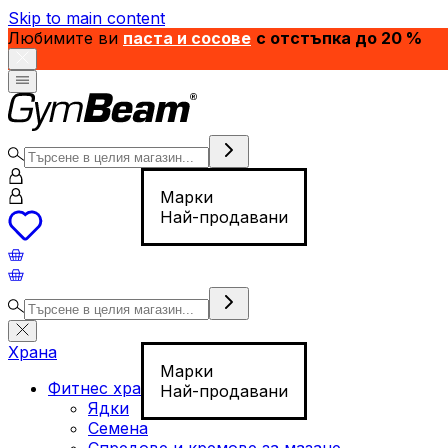
Skip to main content
Любимите ви
паста и сосове
с отстъпка до 20 %
Марки
Най-продавани
Храна
Марки
Фитнес храна
Най-продавани
Ядки
Семена
Спредове и кремове за мазане