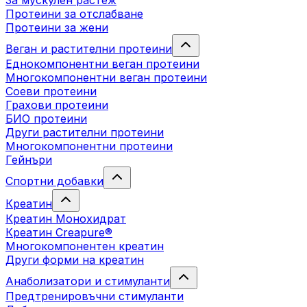
За мускулен растеж
Протеини за отслабване
Протеини за жени
Веган и растителни протеини
Еднокомпонентни веган протеини
Многокомпонентни веган протеини
Соеви протеини
Грахови протеини
БИО протеини
Други растителни протеини
Многокомпонентни протеини
Гейнъри
Спортни добавки
Креатин
Креатин Монохидрат
Креатин Creapure®
Многокомпонентен креатин
Други форми на креатин
Анаболизатори и стимуланти
Предтренировъчни стимуланти