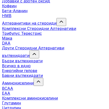
Добавки с азотен оксид
Кофеин
Бета-Аланин
HMB
Алтеранитиви на стероиди
Комплексни Стероидни Алтернативи
Трибулус Терестрис
Maка
DAA
Други Стероидни Алтернативи
въглехидрати
Бързи въглехидрати
Всичко в едно
Енергийни гелове
Бавни въглехидрати
Аминокиселини
BCAA
EAA
Комплексни аминокиселини
Глутамин
Цитрулин