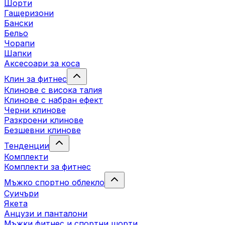
Шорти
Гащеризони
Бански
Бельо
Чорапи
Шапки
Аксесоари за коса
Клин за фитнес
Клинове с висока талия
Клинове с набран ефект
Черни клинове
Разкроени клинове
Безшевни клинове
Тенденции
Комплекти
Комплекти за фитнес
Мъжко спортно облекло
Суичъри
Якета
Aнцузи и панталони
Mъжки фитнес и спортни шорти