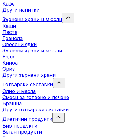
Кафе
Други напитки
Зърнени храни и мюсли
Каши
Паста
Гранола
Овесени ядки
Зърнени храни и мюсли
Елда
Киноа
Ориз
Други зърнени храни
Готварски съставки
Олио и масла
Смеси за готвене и печене
Брашна
Други готварски съставки
Диетични продукти
Био продукти
Веган продукти