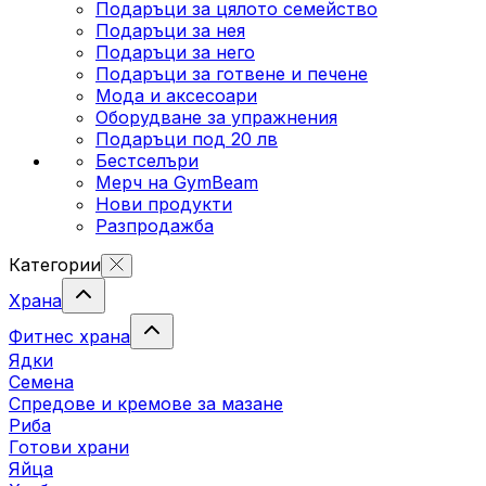
Подаръци за цялото семейство
Подаръци за нея
Подаръци за него
Подаръци за готвене и печене
Мода и аксесоари
Оборудване за упражнения
Подаръци под 20 лв
Бестселъри
Мерч на GymBeam
Нови продукти
Разпродажба
Категории
Храна
Фитнес храна
Ядки
Семена
Спредове и кремове за мазане
Риба
Готови храни
Яйца