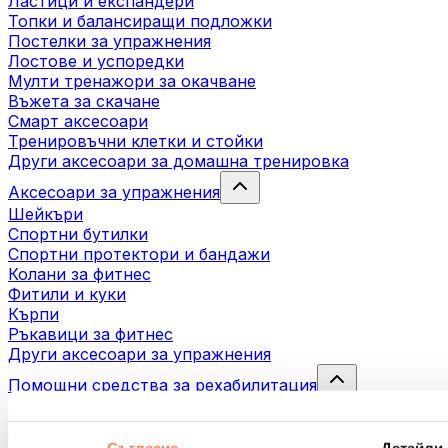
Ластици и експандери
Топки и балансиращи подложки
Постелки за упражнения
Лостове и успоредки
Мулти тренажори за окачване
Въжета за скачане
Смарт аксесоари
Тренировъчни клетки и стойки
Други аксесоари за домашна тренировка
Аксесоари за упражнения
Шейкъри
Спортни бутилки
Спортни протектори и бандажи
Колани за фитнес
Фитили и куки
Кърпи
Ръкавици за фитнес
Други аксесоари за упражнения
Помощни средства за рехабилитация
Масажни пистолети
Инструменти за масаж
Масажни ролери