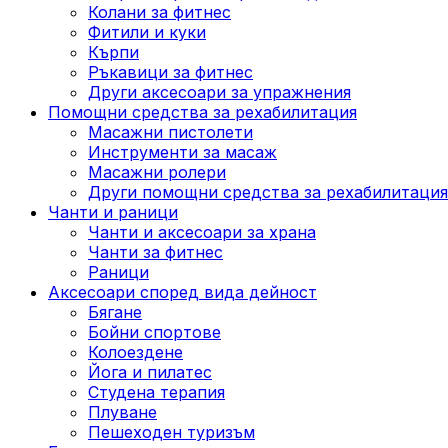
Колани за фитнес
Фитили и куки
Кърпи
Ръкавици за фитнес
Други аксесоари за упражнения
Помощни средства за рехабилитация
Масажни пистолети
Инструменти за масаж
Масажни ролери
Други помощни средства за рехабилитация
Чанти и раници
Чанти и аксесоари за храна
Чанти за фитнес
Раници
Аксесоари според вида дейност
Бягане
Бойни спортове
Колоездене
Йога и пилатес
Студена терапия
Плуване
Пешеходен туризъм