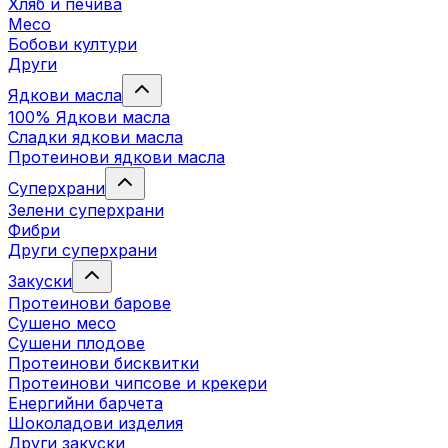
Хляб и печива
Месо
Бобови култури
Други
Ядкови масла
100% Ядкови масла
Сладки ядкови масла
Протеинови ядкови масла
Суперхрани
Зелени суперхрани
Фибри
Други суперхрани
3акуски
Протеинови бaрове
Сушено месо
Сушени плодове
Протеинови бисквитки
Протеинови чипсове и крекери
Енергийни барчета
Шоколадови изделия
Други закуски