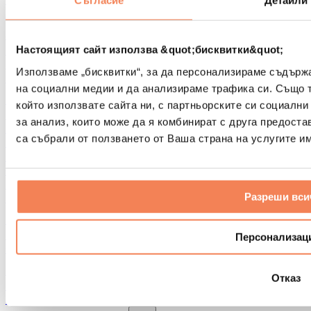
Съгласие
Детайли
Други помощни средства за рехабилитация
Чанти и раници
Чанти и аксесоари за храна
Настоящият сайт използва &quot;бисквитки&quot;
Чанти за фитнес
Използваме „бисквитки“, за да персонализираме съдърж
Раници
на социални медии и да анализираме трафика си. Също 
Аксесоари според вида дейност
който използвате сайта ни, с партньорските си социални
Бягане
за анализ, които може да я комбинират с друга предоста
Бойни спортове
са събрали от ползването от Ваша страна на услугите им
Колоездене
Йога и пилатес
Студена терапия
Плуване
Разреши вси
Пешеходен туризъм
Биохакинг
Терапия с червена светлина
Персонализац
Филтри и кани за вода
Екологични продукти за дома
Отказ
Перилни препарати
Продукти за почистване