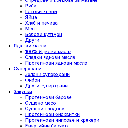
Риба
Готови храни
Яйца
Хляб и печива
Месо
Бобови култури
Други
Ядкови масла
100% Ядкови масла
Сладки ядкови масла
Протеинови ядкови масла
Суперхрани
Зелени суперхрани
Фибри
Други суперхрани
3акуски
Протеинови бaрове
Сушено месо
Сушени плодове
Протеинови бисквитки
Протеинови чипсове и крекери
Енергийни барчета