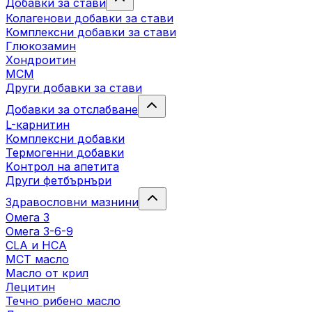
Добавки за стави
Колагенови добавки за стави
Комплексни добавки за стави
Глюкозамин
Хондроитин
МСМ
Други добавки за стави
Добавки за отслабване
L-карнитин
Комплексни добавки
Термогенни добавки
Kонтрол на апетита
Други фетбърнъри
Здравословни мазнини
Омега 3
Омега 3-6-9
CLA и HCA
МСТ масло
Масло от крил
Лецитин
Течно рибено масло