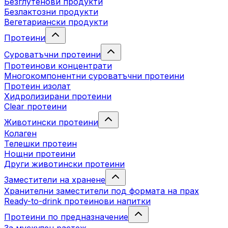
Безглутенови продукти
Безлактозни продукти
Вегетариански продукти
Протеини
Суроватъчни протеини
Протеинови концентрати
Многокомпонентни суроватъчни протеини
Протеин изолат
Хидролизирани протеини
Clear протеини
Животински протеини
Колаген
Телешки протеин
Нощни протеини
Други животински протеини
Заместители на хранене
Хранителни заместители под формата на прах
Ready-to-drink протеинови напитки
Протеини по предназначение