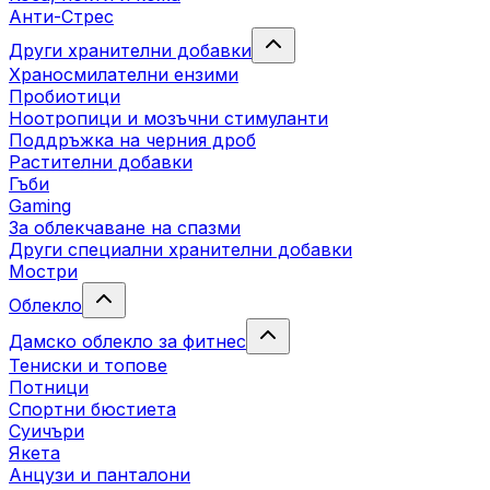
Анти-Стрес
Други хранителни добавки
Храносмилателни ензими
Пробиотици
Ноотропици и мозъчни стимуланти
Поддръжка на черния дроб
Растителни добавки
Гъби
Gaming
За облекчаване на спазми
Други специални хранителни добавки
Мостри
Облекло
Дамско облекло за фитнес
Тениски и топове
Потници
Спортни бюстиета
Суичъри
Якета
Aнцузи и панталони