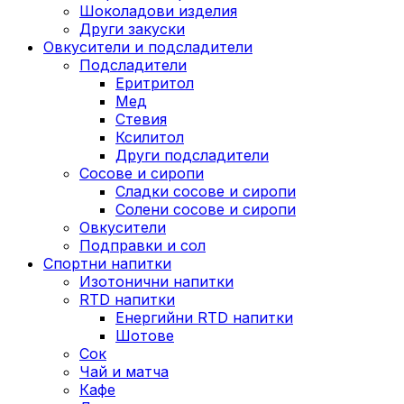
Шоколадови изделия
Други закуски
Овкусители и подсладители
Подсладители
Еритритол
Мед
Стевия
Ксилитол
Други подсладители
Сосове и сиропи
Сладки сосове и сиропи
Солени сосове и сиропи
Овкусители
Подправки и сол
Спортни напитки
Изотонични напитки
RTD напитки
Енергийни RTD напитки
Шотове
Сок
Чай и матча
Кафе