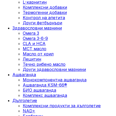
L-карнитин
Комплексни добавки
Термогенни добавки
Kонтрол на апетита
Други фетбърнъри
Здравословни мазнини
Омега 3
Омега 3-6-9
CLA и HCA
МСТ масло
Масло от крил
Лецитин
Течно рибено масло
Други здравословни мазнини
Ашваганда
Монокомпонентна ашваганда
Ашваганда KSM-66®
БИО ашваганда
Комплекс ашваганда
Дълголетие
Комплексни продукти за дълголетие
NAD+
Берберин