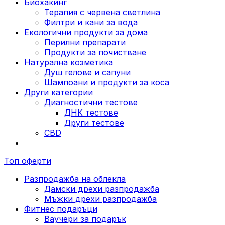
Биохакинг
Терапия с червена светлина
Филтри и кани за вода
Екологични продукти за дома
Перилни препарати
Продукти за почистване
Натурална козметика
Душ гелове и сапуни
Шампоани и продукти за коса
Други категории
Диагностични тестове
ДНК тестове
Други тестове
CBD
Топ оферти
Разпродажба на облекла
Дамски дрехи разпродажба
Мъжки дрехи разпродажба
Фитнес подаръци
Ваучери за подарък