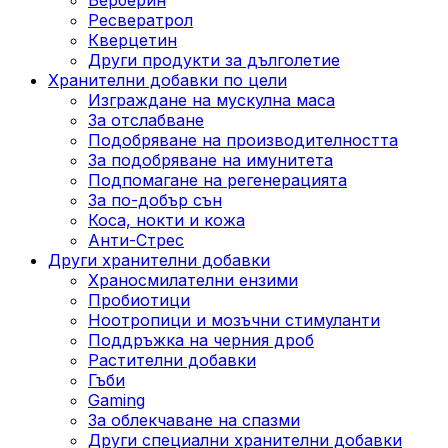
Ресвератрол
Кверцетин
Други продукти за дълголетие
Хранителни добавки по цели
Изграждане на мускулна маса
За отслабване
Подобряване на производителността
За подобряване на имунитета
Подпомагане на регенерацията
За по-добър сън
Коса, нокти и кожа
Анти-Стрес
Други хранителни добавки
Храносмилателни ензими
Пробиотици
Ноотропици и мозъчни стимуланти
Поддръжка на черния дроб
Растителни добавки
Гъби
Gaming
За облекчаване на спазми
Други специални хранителни добавки