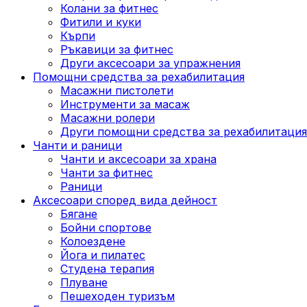
Колани за фитнес
Фитили и куки
Кърпи
Ръкавици за фитнес
Други аксесоари за упражнения
Помощни средства за рехабилитация
Масажни пистолети
Инструменти за масаж
Масажни ролери
Други помощни средства за рехабилитация
Чанти и раници
Чанти и аксесоари за храна
Чанти за фитнес
Раници
Аксесоари според вида дейност
Бягане
Бойни спортове
Колоездене
Йога и пилатес
Студена терапия
Плуване
Пешеходен туризъм