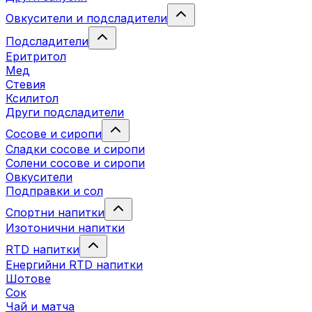
Овкусители и подсладители
Подсладители
Еритритол
Мед
Стевия
Ксилитол
Други подсладители
Сосове и сиропи
Сладки сосове и сиропи
Солени сосове и сиропи
Овкусители
Подправки и сол
Спортни напитки
Изотонични напитки
RTD напитки
Енергийни RTD напитки
Шотове
Сок
Чай и матча