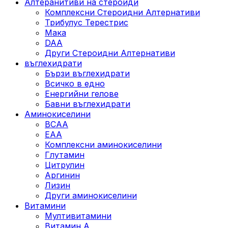
Алтеранитиви на стероиди
Комплексни Стероидни Алтернативи
Трибулус Терестрис
Maка
DAA
Други Стероидни Алтернативи
въглехидрати
Бързи въглехидрати
Всичко в едно
Енергийни гелове
Бавни въглехидрати
Аминокиселини
BCAA
EAA
Комплексни аминокиселини
Глутамин
Цитрулин
Аргинин
Лизин
Други аминокиселини
Витамини
Мултивитамини
Витамин А