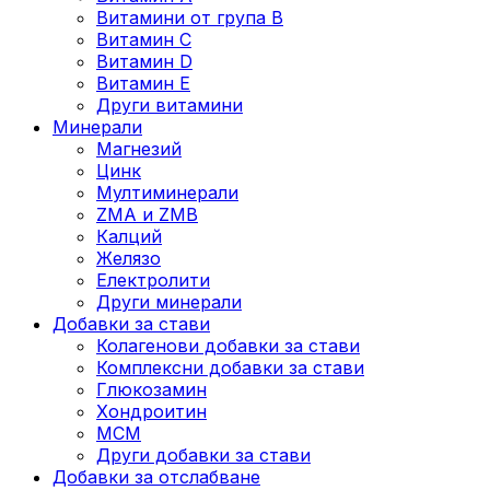
Витамини от група B
Витамин C
Витамин D
Витамин E
Други витамини
Минерали
Магнезий
Цинк
Мултиминерали
ZMA и ZMB
Калций
Желязо
Електролити
Други минерали
Добавки за стави
Колагенови добавки за стави
Комплексни добавки за стави
Глюкозамин
Хондроитин
МСМ
Други добавки за стави
Добавки за отслабване