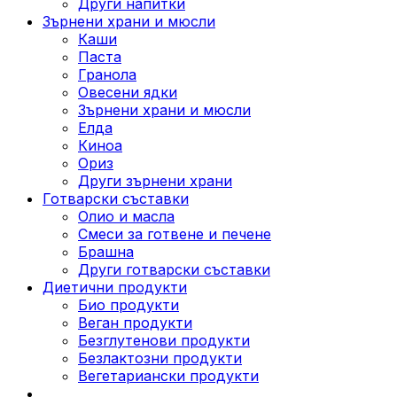
Други напитки
Зърнени храни и мюсли
Каши
Паста
Гранола
Овесени ядки
Зърнени храни и мюсли
Елда
Киноа
Ориз
Други зърнени храни
Готварски съставки
Олио и масла
Смеси за готвене и печене
Брашна
Други готварски съставки
Диетични продукти
Био продукти
Веган продукти
Безглутенови продукти
Безлактозни продукти
Вегетариански продукти