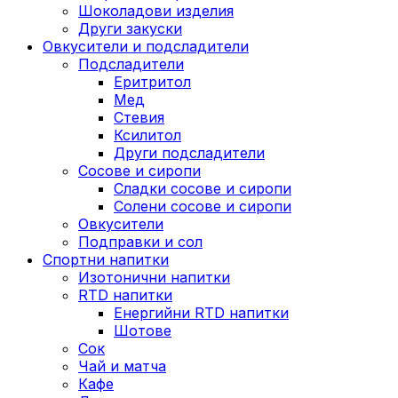
Шоколадови изделия
Други закуски
Овкусители и подсладители
Подсладители
Еритритол
Мед
Стевия
Ксилитол
Други подсладители
Сосове и сиропи
Сладки сосове и сиропи
Солени сосове и сиропи
Овкусители
Подправки и сол
Спортни напитки
Изотонични напитки
RTD напитки
Енергийни RTD напитки
Шотове
Сок
Чай и матча
Кафе