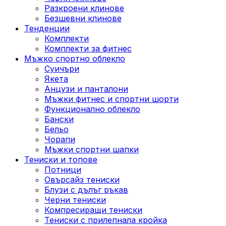
Разкроени клинове
Безшевни клинове
Тенденции
Комплекти
Комплекти за фитнес
Мъжко спортно облекло
Суичъри
Якета
Aнцузи и панталони
Mъжки фитнес и спортни шорти
Функционално облекло
Бански
Бельо
Чорапи
Mъжки спортни шапки
Тениски и топове
Потници
Овърсайз тениски
Блузи с дълъг ръкав
Черни тениски
Компресиращи тениски
Тениски с прилепнала кройка