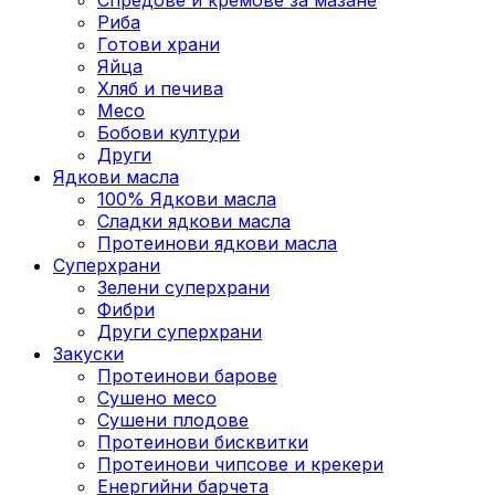
Риба
Готови храни
Яйца
Хляб и печива
Месо
Бобови култури
Други
Ядкови масла
100% Ядкови масла
Сладки ядкови масла
Протеинови ядкови масла
Суперхрани
Зелени суперхрани
Фибри
Други суперхрани
3акуски
Протеинови бaрове
Сушено месо
Сушени плодове
Протеинови бисквитки
Протеинови чипсове и крекери
Енергийни барчета