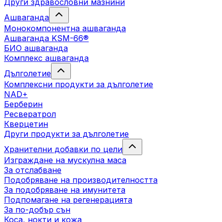
Други здравословни мазнини
Ашваганда
Монокомпонентна ашваганда
Ашваганда KSM-66®
БИО ашваганда
Комплекс ашваганда
Дълголетие
Комплексни продукти за дълголетие
NAD+
Берберин
Ресвератрол
Кверцетин
Други продукти за дълголетие
Хранителни добавки по цели
Изграждане на мускулна маса
За отслабване
Подобряване на производителността
За подобряване на имунитета
Подпомагане на регенерацията
За по-добър сън
Коса, нокти и кожа