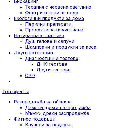
Биохакинг
Терапия с червена светлина
Филтри и кани за вода
Екологични продукти за дома
Перилни препарати
Продукти за почистване
Натурална козметика
Душ гелове и сапуни
Шампоани и продукти за коса
Други категории
Диагностични тестове
ДНК тестове
Други тестове
CBD
Топ оферти
Разпродажба на облекла
Дамски дрехи разпродажба
Мъжки дрехи разпродажба
Фитнес подаръци
Ваучери за подарък