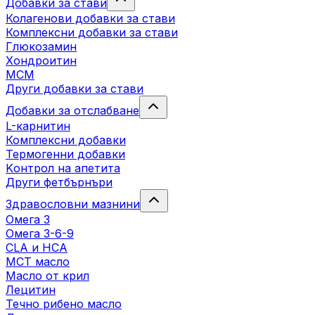
Добавки за стави
Колагенови добавки за стави
Комплексни добавки за стави
Глюкозамин
Хондроитин
МСМ
Други добавки за стави
Добавки за отслабване
L-карнитин
Комплексни добавки
Термогенни добавки
Kонтрол на апетита
Други фетбърнъри
Здравословни мазнини
Омега 3
Омега 3-6-9
CLA и HCA
МСТ масло
Масло от крил
Лецитин
Течно рибено масло