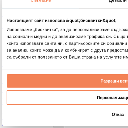
Съгласие
Детайли
Други помощни средства за рехабилитация
Чанти и раници
Чанти и аксесоари за храна
Настоящият сайт използва &quot;бисквитки&quot;
Чанти за фитнес
Използваме „бисквитки“, за да персонализираме съдърж
Раници
на социални медии и да анализираме трафика си. Също 
Аксесоари според вида дейност
който използвате сайта ни, с партньорските си социални
Бягане
за анализ, които може да я комбинират с друга предоста
Бойни спортове
са събрали от ползването от Ваша страна на услугите им
Колоездене
Йога и пилатес
Студена терапия
Плуване
Разреши вси
Пешеходен туризъм
Биохакинг
Терапия с червена светлина
Персонализац
Филтри и кани за вода
Екологични продукти за дома
Отказ
Перилни препарати
Продукти за почистване