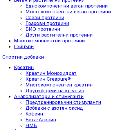
Еднокомпонентни веган протеини
Многокомпонентни веган протеини
Соеви протеини
Грахови протеини
БИО протеини
Други растителни протеини
Многокомпонентни протеини
Гейнъри
Спортни добавки
Креатин
Креатин Монохидрат
Креатин Creapure®
Многокомпонентен креатин
Други форми на креатин
Анаболизатори и стимуланти
Предтренировъчни стимуланти
Добавки с азотен оксид
Кофеин
Бета-Аланин
HMB