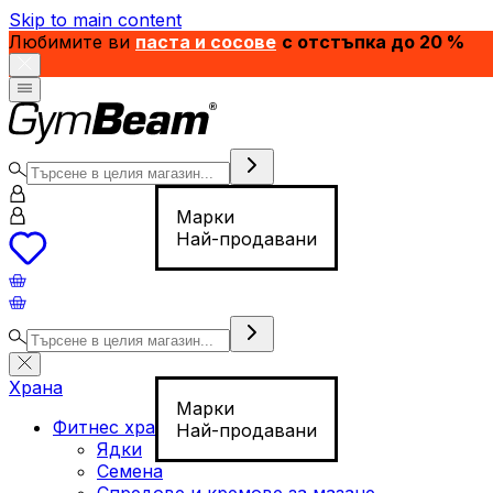
Skip to main content
Любимите ви
паста и сосове
с отстъпка до 20 %
Марки
Най-продавани
Храна
Марки
Фитнес храна
Най-продавани
Ядки
Семена
Спредове и кремове за мазане