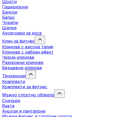
Шорти
Гащеризони
Бански
Бельо
Чорапи
Шапки
Аксесоари за коса
Клин за фитнес
Клинове с висока талия
Клинове с набран ефект
Черни клинове
Разкроени клинове
Безшевни клинове
Тенденции
Комплекти
Комплекти за фитнес
Мъжко спортно облекло
Суичъри
Якета
Aнцузи и панталони
Mъжки фитнес и спортни шорти