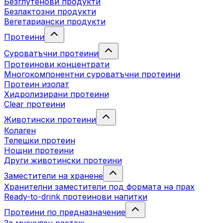
Безглутенови продукти
Безлактозни продукти
Вегетариански продукти
Протеини
Суроватъчни протеини
Протеинови концентрати
Многокомпонентни суроватъчни протеини
Протеин изолат
Хидролизирани протеини
Clear протеини
Животински протеини
Колаген
Телешки протеин
Нощни протеини
Други животински протеини
Заместители на хранене
Хранителни заместители под формата на прах
Ready-to-drink протеинови напитки
Протеини по предназначение