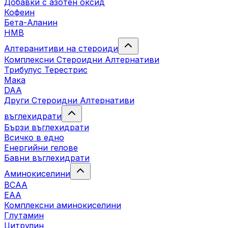
Добавки с азотен оксид
Кофеин
Бета-Аланин
HMB
Алтеранитиви на стероиди
Комплексни Стероидни Алтернативи
Трибулус Терестрис
Maка
DAA
Други Стероидни Алтернативи
въглехидрати
Бързи въглехидрати
Всичко в едно
Енергийни гелове
Бавни въглехидрати
Аминокиселини
BCAA
EAA
Комплексни аминокиселини
Глутамин
Цитрулин