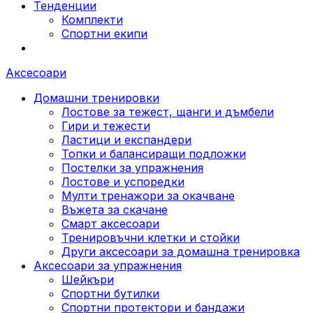
Тенденции
Комплекти
Спортни екипи
Аксесоари
Домашни тренировки
Лостове за тежест, щанги и дъмбели
Гири и тежести
Ластици и експандери
Топки и балансиращи подложки
Постелки за упражнения
Лостове и успоредки
Мулти тренажори за окачване
Въжета за скачане
Смарт аксесоари
Тренировъчни клетки и стойки
Други аксесоари за домашна тренировка
Аксесоари за упражнения
Шейкъри
Спортни бутилки
Спортни протектори и бандажи