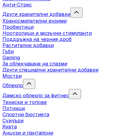
Анти-Стрес
Други хранителни добавки
Храносмилателни ензими
Пробиотици
Ноотропици и мозъчни стимуланти
Поддръжка на черния дроб
Растителни добавки
Гъби
Gaming
За облекчаване на спазми
Други специални хранителни добавки
Мостри
Облекло
Дамско облекло за фитнес
Тениски и топове
Потници
Спортни бюстиета
Суичъри
Якета
Aнцузи и панталони