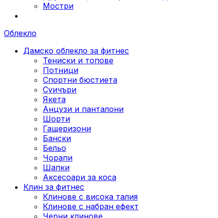
Мостри
Облекло
Дамско облекло за фитнес
Тениски и топове
Потници
Спортни бюстиета
Суичъри
Якета
Aнцузи и панталони
Шорти
Гащеризони
Бански
Бельо
Чорапи
Шапки
Аксесоари за коса
Клин за фитнес
Клинове с висока талия
Клинове с набран ефект
Черни клинове