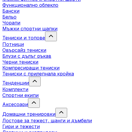
Функционално облекло
Бански
Бельо
Чорапи
Mъжки спортни шапки
Тениски и топове
Потници
Овърсайз тениски
Блузи с дълъг ръкав
Черни тениски
Компресиращи тениски
Тениски с прилепнала кройка
Тенденции
Комплекти
Спортни екипи
Аксесоари
Домашни тренировки
Лостове за тежест, щанги и дъмбели
Гири и тежести