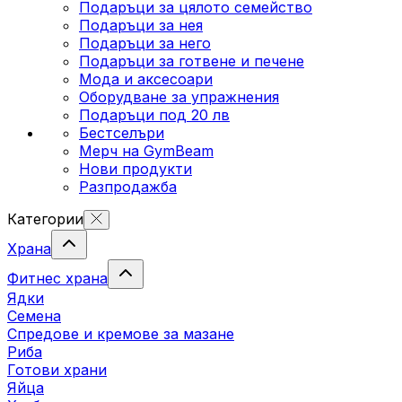
Подаръци за цялото семейство
Подаръци за нея
Подаръци за него
Подаръци за готвене и печене
Мода и аксесоари
Оборудване за упражнения
Подаръци под 20 лв
Бестселъри
Мерч на GymBeam
Нови продукти
Разпродажба
Категории
Храна
Фитнес храна
Ядки
Семена
Спредове и кремове за мазане
Риба
Готови храни
Яйца