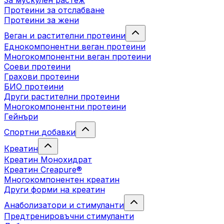
За мускулен растеж
Протеини за отслабване
Протеини за жени
Веган и растителни протеини
Еднокомпонентни веган протеини
Многокомпонентни веган протеини
Соеви протеини
Грахови протеини
БИО протеини
Други растителни протеини
Многокомпонентни протеини
Гейнъри
Спортни добавки
Креатин
Креатин Монохидрат
Креатин Creapure®
Многокомпонентен креатин
Други форми на креатин
Анаболизатори и стимуланти
Предтренировъчни стимуланти