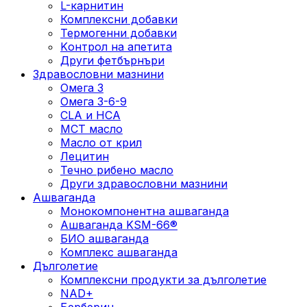
L-карнитин
Комплексни добавки
Термогенни добавки
Kонтрол на апетита
Други фетбърнъри
Здравословни мазнини
Омега 3
Омега 3-6-9
CLA и HCA
МСТ масло
Масло от крил
Лецитин
Течно рибено масло
Други здравословни мазнини
Ашваганда
Монокомпонентна ашваганда
Ашваганда KSM-66®
БИО ашваганда
Комплекс ашваганда
Дълголетие
Комплексни продукти за дълголетие
NAD+
Берберин