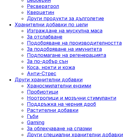
Ресвератрол
Кверцетин
Други продукти за дълголетие
Хранителни добавки по цели
Изграждане на мускулна маса
За отслабване
Подобряване на производителността
За подобряване на имунитета
Подпомагане на регенерацията
За по-добър сън
Коса, нокти и кожа
Анти-Стрес
Други хранителни добавки
Храносмилателни ензими
Пробиотици
Ноотропици и мозъчни стимуланти
Поддръжка на черния дроб
Растителни добавки
Гъби
Gaming
За облекчаване на спазми
Други специални хранителни добавки