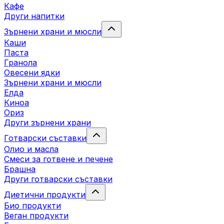
Кафе
Други напитки
Зърнени храни и мюсли
Каши
Паста
Гранола
Овесени ядки
Зърнени храни и мюсли
Елда
Киноа
Ориз
Други зърнени храни
Готварски съставки
Олио и масла
Смеси за готвене и печене
Брашна
Други готварски съставки
Диетични продукти
Био продукти
Веган продукти