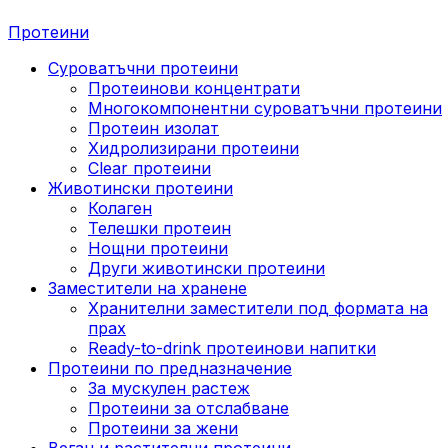
Протеини
Суроватъчни протеини
Протеинови концентрати
Многокомпонентни суроватъчни протеини
Протеин изолат
Хидролизирани протеини
Clear протеини
Животински протеини
Колаген
Телешки протеин
Нощни протеини
Други животински протеини
Заместители на хранене
Хранителни заместители под формата на
прах
Ready-to-drink протеинови напитки
Протеини по предназначение
За мускулен растеж
Протеини за отслабване
Протеини за жени
Веган и растителни протеини