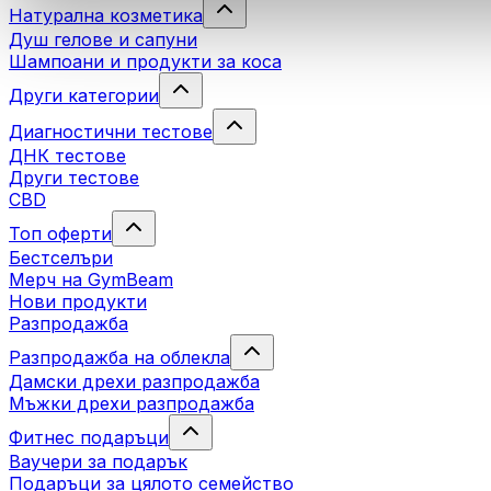
Натурална козметика
Душ гелове и сапуни
Шампоани и продукти за коса
Други категории
Диагностични тестове
ДНК тестове
Други тестове
CBD
Топ оферти
Бестселъри
Мерч на GymBeam
Нови продукти
Разпродажба
Разпродажба на облекла
Дамски дрехи разпродажба
Мъжки дрехи разпродажба
Фитнес подаръци
Ваучери за подарък
Подаръци за цялото семейство