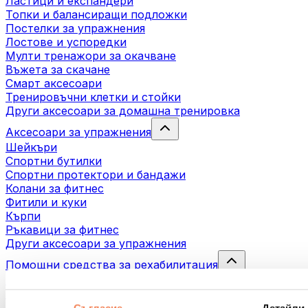
Ластици и експандери
Топки и балансиращи подложки
Постелки за упражнения
Лостове и успоредки
Мулти тренажори за окачване
Въжета за скачане
Смарт аксесоари
Тренировъчни клетки и стойки
Други аксесоари за домашна тренировка
Аксесоари за упражнения
Шейкъри
Спортни бутилки
Спортни протектори и бандажи
Колани за фитнес
Фитили и куки
Кърпи
Ръкавици за фитнес
Други аксесоари за упражнения
Помощни средства за рехабилитация
Масажни пистолети
Инструменти за масаж
Масажни ролери