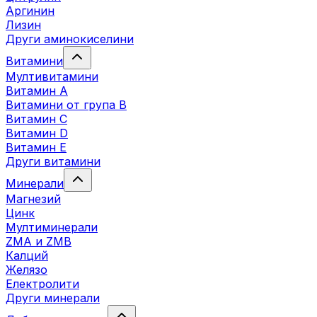
Аргинин
Лизин
Други аминокиселини
Витамини
Мултивитамини
Витамин А
Витамини от група B
Витамин C
Витамин D
Витамин E
Други витамини
Минерали
Магнезий
Цинк
Мултиминерали
ZMA и ZMB
Калций
Желязо
Електролити
Други минерали