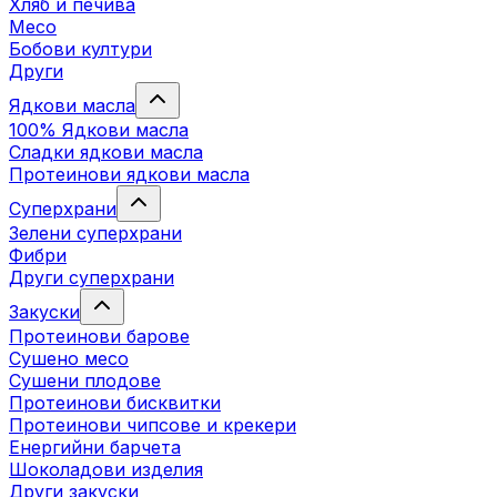
Хляб и печива
Месо
Бобови култури
Други
Ядкови масла
100% Ядкови масла
Сладки ядкови масла
Протеинови ядкови масла
Суперхрани
Зелени суперхрани
Фибри
Други суперхрани
3акуски
Протеинови бaрове
Сушено месо
Сушени плодове
Протеинови бисквитки
Протеинови чипсове и крекери
Енергийни барчета
Шоколадови изделия
Други закуски