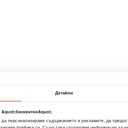
рах
Детайли
 &quot;бисквитки&quot;
а да персонализираме съдържанието и рекламите, да предо
зираме трафика си. Също така споделяме информация за на