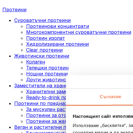
Протеини
Суроватъчни протеини
Протеинови концентрати
Многокомпонентни суроватъчни протеини
Протеин изолат
Хидролизирани протеини
Clear протеини
Животински протеини
Колаген
Телешки протеин
Нощни протеини
Други животински протеини
Заместители на хранене
Хранителни заместители под формата на п
Съгласие
Ready-to-drink протеинови напитки
Протеини по предназначение
За мускулен растеж
Протеини за отслабване
Настоящият сайт използва
Протеини за жени
Използваме „бисквитки“, з
Веган и растителни протеини
социални медии и да анали
Еднокомпонентни веган протеини