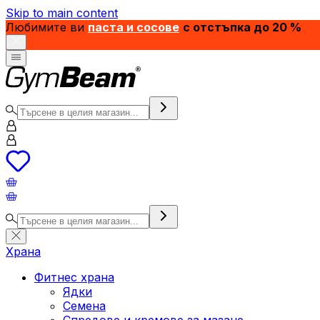
Skip to main content
Любимите ви
паста и сосове
с отстъпка до 20 %
Храна
Фитнес храна
Ядки
Семена
Спредове и кремове за мазане