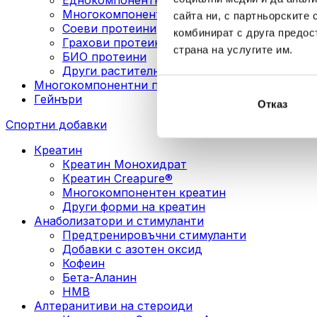
Многокомпонентни веган протеини
сайта ни, с партньорските 
Соеви протеини
комбинират с друга предос
Грахови протеини
страна на услугите им.
БИО протеини
Други растителни протеини
Многокомпонентни протеини
Гейнъри
Отказ
Спортни добавки
Креатин
Креатин Монохидрат
Креатин Creapure®
Многокомпонентен креатин
Други форми на креатин
Анаболизатори и стимуланти
Предтренировъчни стимуланти
Добавки с азотен оксид
Кофеин
Бета-Аланин
HMB
Алтеранитиви на стероиди