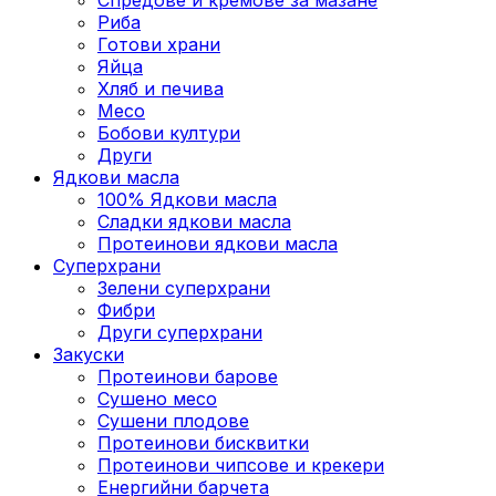
Риба
Готови храни
Яйца
Хляб и печива
Месо
Бобови култури
Други
Ядкови масла
100% Ядкови масла
Сладки ядкови масла
Протеинови ядкови масла
Суперхрани
Зелени суперхрани
Фибри
Други суперхрани
3акуски
Протеинови бaрове
Сушено месо
Сушени плодове
Протеинови бисквитки
Протеинови чипсове и крекери
Енергийни барчета