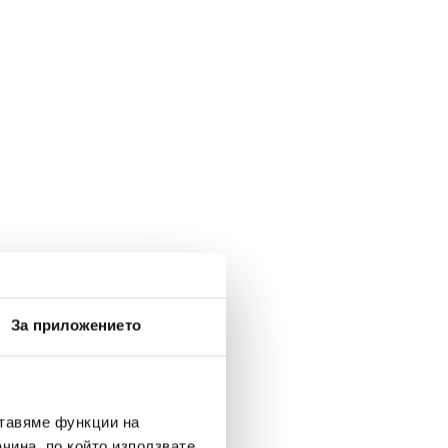
За приложението
ставяме функции на
чина, по който използвате