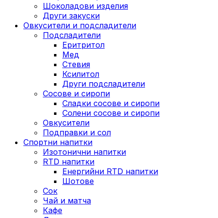
Шоколадови изделия
Други закуски
Овкусители и подсладители
Подсладители
Еритритол
Мед
Стевия
Ксилитол
Други подсладители
Сосове и сиропи
Сладки сосове и сиропи
Солени сосове и сиропи
Овкусители
Подправки и сол
Спортни напитки
Изотонични напитки
RTD напитки
Енергийни RTD напитки
Шотове
Сок
Чай и матча
Кафе