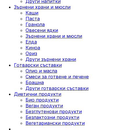
Други напитки
Зърнени храни и мюсли
Каши
Паста
Гранола
Овесени ядки
Зърнени храни и мюсли
Елда
Киноа
Ориз
Други зърнени храни
Готварски съставки
Олио и масла
Смеси за готвене и печене
Брашна
Други готварски съставки
Диетични продукти
Био продукти
Веган продукти
Безглутенови продукти
Безлактозни продукти
Вегетариански продукти