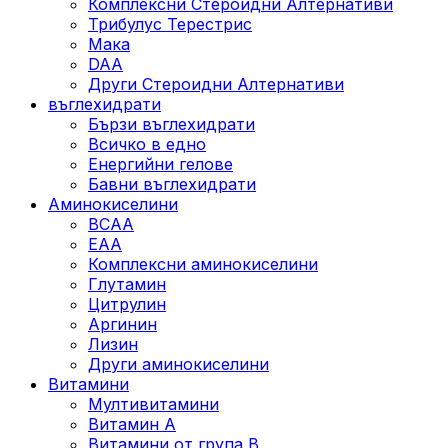
Комплексни Стероидни Алтернативи
Трибулус Терестрис
Maка
DAA
Други Стероидни Алтернативи
въглехидрати
Бързи въглехидрати
Всичко в едно
Енергийни гелове
Бавни въглехидрати
Аминокиселини
BCAA
EAA
Комплексни аминокиселини
Глутамин
Цитрулин
Аргинин
Лизин
Други аминокиселини
Витамини
Мултивитамини
Витамин А
Витамини от група B