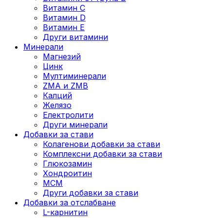
Витамин C
Витамин D
Витамин E
Други витамини
Минерали
Магнезий
Цинк
Мултиминерали
ZMA и ZMB
Калций
Желязо
Електролити
Други минерали
Добавки за стави
Колагенови добавки за стави
Комплексни добавки за стави
Глюкозамин
Хондроитин
МСМ
Други добавки за стави
Добавки за отслабване
L-карнитин