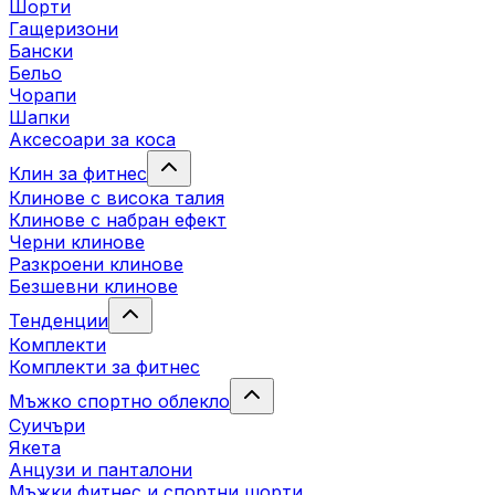
Шорти
Гащеризони
Бански
Бельо
Чорапи
Шапки
Аксесоари за коса
Клин за фитнес
Клинове с висока талия
Клинове с набран ефект
Черни клинове
Разкроени клинове
Безшевни клинове
Тенденции
Комплекти
Комплекти за фитнес
Мъжко спортно облекло
Суичъри
Якета
Aнцузи и панталони
Mъжки фитнес и спортни шорти