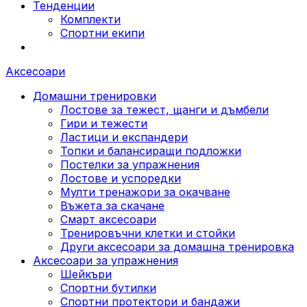
Тенденции
Комплекти
Спортни екипи
Аксесоари
Домашни тренировки
Лостове за тежест, щанги и дъмбели
Гири и тежести
Ластици и експандери
Топки и балансиращи подложки
Постелки за упражнения
Лостове и успоредки
Мулти тренажори за окачване
Въжета за скачане
Смарт аксесоари
Тренировъчни клетки и стойки
Други аксесоари за домашна тренировка
Аксесоари за упражнения
Шейкъри
Спортни бутилки
Спортни протектори и бандажи