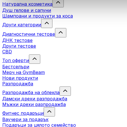
Натурална козметика
Душ гелове и сапуни
Шампоани и продукти за коса
Други категории
Диагностични тестове
ДНК тестове
Други тестове
CBD
Топ оферти
Бестселъри
Мерч на GymBeam
Нови продукти
Разпродажба
Разпродажба на облекла
Дамски дрехи разпродажба
Мъжки дрехи разпродажба
Фитнес подаръци
Ваучери за подарък
Подаръци за цялото семейство