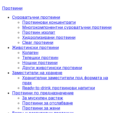
Протеини
Суроватъчни протеини
Протеинови концентрати
Многокомпонентни суроватъчни протеини
Протеин изолат
Хидролизирани протеини
Clear протеини
Животински протеини
Колаген
Телешки протеин
Нощни протеини
Други животински протеини
Заместители на хранене
Хранителни заместители под формата на
прах
Ready-to-drink протеинови напитки
Протеини по предназначение
За мускулен растеж
Протеини за отслабване
Протеини за жени
Веган и растителни протеини