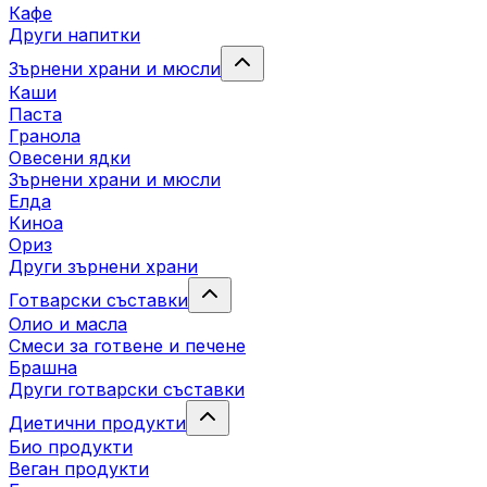
Кафе
Други напитки
Зърнени храни и мюсли
Каши
Паста
Гранола
Овесени ядки
Зърнени храни и мюсли
Елда
Киноа
Ориз
Други зърнени храни
Готварски съставки
Олио и масла
Смеси за готвене и печене
Брашна
Други готварски съставки
Диетични продукти
Био продукти
Веган продукти