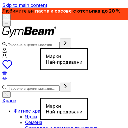
Skip to main content
Любимите ви
паста и сосове
с отстъпка до 20 %
Марки
Най-продавани
Храна
Марки
Фитнес храна
Най-продавани
Ядки
Семена
Спредове и кремове за мазане