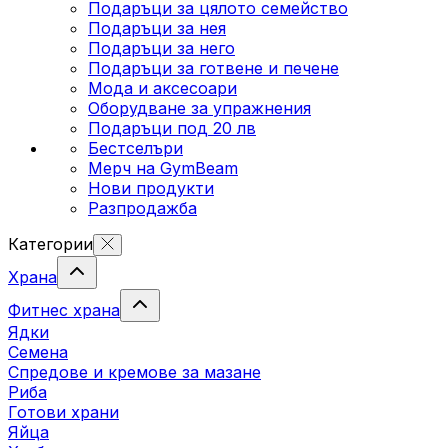
Подаръци за цялото семейство
Подаръци за нея
Подаръци за него
Подаръци за готвене и печене
Мода и аксесоари
Оборудване за упражнения
Подаръци под 20 лв
Бестселъри
Мерч на GymBeam
Нови продукти
Разпродажба
Категории
Храна
Фитнес храна
Ядки
Семена
Спредове и кремове за мазане
Риба
Готови храни
Яйца