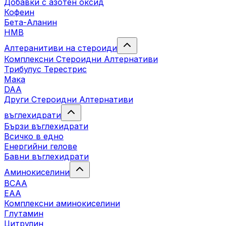
Добавки с азотен оксид
Кофеин
Бета-Аланин
HMB
Алтеранитиви на стероиди
Комплексни Стероидни Алтернативи
Трибулус Терестрис
Maка
DAA
Други Стероидни Алтернативи
въглехидрати
Бързи въглехидрати
Всичко в едно
Енергийни гелове
Бавни въглехидрати
Аминокиселини
BCAA
EAA
Комплексни аминокиселини
Глутамин
Цитрулин