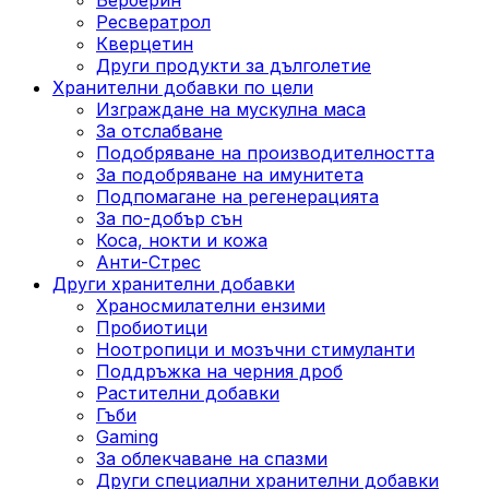
Ресвератрол
Кверцетин
Други продукти за дълголетие
Хранителни добавки по цели
Изграждане на мускулна маса
За отслабване
Подобряване на производителността
За подобряване на имунитета
Подпомагане на регенерацията
За по-добър сън
Коса, нокти и кожа
Анти-Стрес
Други хранителни добавки
Храносмилателни ензими
Пробиотици
Ноотропици и мозъчни стимуланти
Поддръжка на черния дроб
Растителни добавки
Гъби
Gaming
За облекчаване на спазми
Други специални хранителни добавки