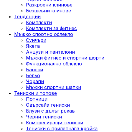
Разкроени клинове
Безшевни клинове
Тенденции
Комплекти
Комплекти за фитнес
Мъжко спортно облекло
Суичъри
Якета
Aнцузи и панталони
Mъжки фитнес и спортни шорти
Функционално облекло
Бански
Бельо
Чорапи
Mъжки спортни шапки
Тениски и топове
Потници
Овърсайз тениски
Блузи с дълъг ръкав
Черни тениски
Компресиращи тениски
Тениски с прилепнала кройка