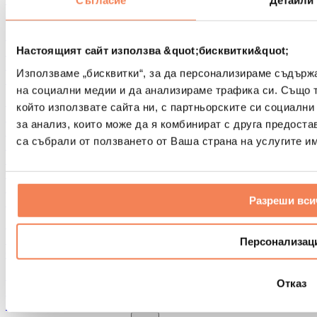
Съгласие
Детайли
Други помощни средства за рехабилитация
Чанти и раници
Чанти и аксесоари за храна
Настоящият сайт използва &quot;бисквитки&quot;
Чанти за фитнес
Използваме „бисквитки“, за да персонализираме съдърж
Раници
на социални медии и да анализираме трафика си. Също 
Аксесоари според вида дейност
който използвате сайта ни, с партньорските си социални
Бягане
за анализ, които може да я комбинират с друга предоста
Бойни спортове
са събрали от ползването от Ваша страна на услугите им
Колоездене
Йога и пилатес
Студена терапия
Плуване
Разреши вси
Пешеходен туризъм
Биохакинг
Терапия с червена светлина
Персонализац
Филтри и кани за вода
Екологични продукти за дома
Отказ
Перилни препарати
Продукти за почистване