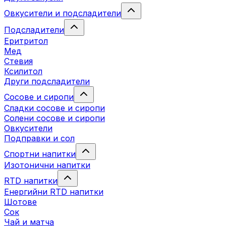
Овкусители и подсладители
Подсладители
Еритритол
Мед
Стевия
Ксилитол
Други подсладители
Сосове и сиропи
Сладки сосове и сиропи
Солени сосове и сиропи
Овкусители
Подправки и сол
Спортни напитки
Изотонични напитки
RTD напитки
Енергийни RTD напитки
Шотове
Сок
Чай и матча