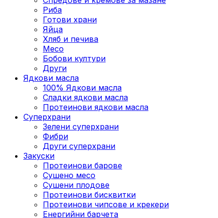
Риба
Готови храни
Яйца
Хляб и печива
Месо
Бобови култури
Други
Ядкови масла
100% Ядкови масла
Сладки ядкови масла
Протеинови ядкови масла
Суперхрани
Зелени суперхрани
Фибри
Други суперхрани
3акуски
Протеинови бaрове
Сушено месо
Сушени плодове
Протеинови бисквитки
Протеинови чипсове и крекери
Енергийни барчета