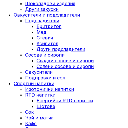
Шоколадови изделия
Други закуски
Овкусители и подсладители
Подсладители
Еритритол
Мед
Стевия
Ксилитол
Други подсладители
Сосове и сиропи
Сладки сосове и сиропи
Солени сосове и сиропи
Овкусители
Подправки и сол
Спортни напитки
Изотонични напитки
RTD напитки
Енергийни RTD напитки
Шотове
Сок
Чай и матча
Кафе