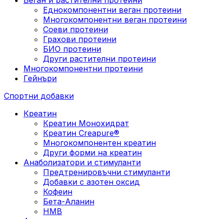
Еднокомпонентни веган протеини
Многокомпонентни веган протеини
Соеви протеини
Грахови протеини
БИО протеини
Други растителни протеини
Многокомпонентни протеини
Гейнъри
Спортни добавки
Креатин
Креатин Монохидрат
Креатин Creapure®
Многокомпонентен креатин
Други форми на креатин
Анаболизатори и стимуланти
Предтренировъчни стимуланти
Добавки с азотен оксид
Кофеин
Бета-Аланин
HMB