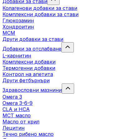
Добавки за стави
Колагенови добавки за стави
Комплексни добавки за стави
Глюкозамин
Хондроитин
МСМ
Други добавки за стави
Добавки за отслабване
L-карнитин
Комплексни добавки
Термогенни добавки
Kонтрол на апетита
Други фетбърнъри
Здравословни мазнини
Омега 3
Омега 3-6-9
CLA и HCA
МСТ масло
Масло от крил
Лецитин
Течно рибено масло