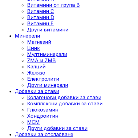
Витамини от група B
Витамин C
Витамин D
Витамин E
Други витамини
Минерали
Магнезий
Цинк
Мултиминерали
ZMA и ZMB
Калций
Желязо
Електролити
Други минерали
Добавки за стави
Колагенови добавки за стави
Комплексни добавки за стави
Глюкозамин
Хондроитин
МСМ
Други добавки за стави
Добавки за отслабване