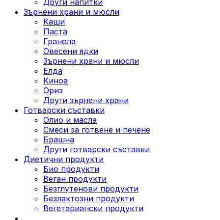
Други напитки
Зърнени храни и мюсли
Каши
Паста
Гранола
Овесени ядки
Зърнени храни и мюсли
Елда
Киноа
Ориз
Други зърнени храни
Готварски съставки
Олио и масла
Смеси за готвене и печене
Брашна
Други готварски съставки
Диетични продукти
Био продукти
Веган продукти
Безглутенови продукти
Безлактозни продукти
Вегетариански продукти