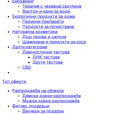
Биохакинг
Терапия с червена светлина
Филтри и кани за вода
Екологични продукти за дома
Перилни препарати
Продукти за почистване
Натурална козметика
Душ гелове и сапуни
Шампоани и продукти за коса
Други категории
Диагностични тестове
ДНК тестове
Други тестове
CBD
Топ оферти
Разпродажба на облекла
Дамски дрехи разпродажба
Мъжки дрехи разпродажба
Фитнес подаръци
Ваучери за подарък