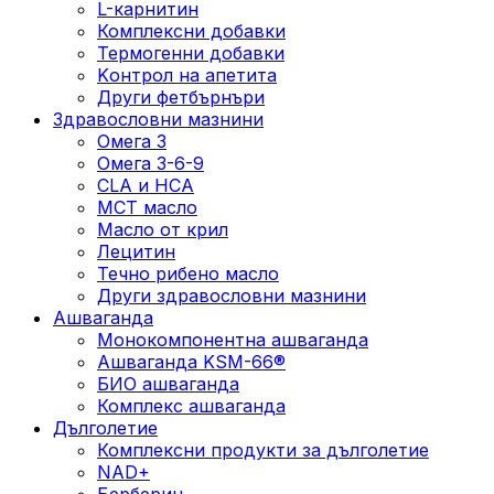
L-карнитин
Комплексни добавки
Термогенни добавки
Kонтрол на апетита
Други фетбърнъри
Здравословни мазнини
Омега 3
Омега 3-6-9
CLA и HCA
МСТ масло
Масло от крил
Лецитин
Течно рибено масло
Други здравословни мазнини
Ашваганда
Монокомпонентна ашваганда
Ашваганда KSM-66®
БИО ашваганда
Комплекс ашваганда
Дълголетие
Комплексни продукти за дълголетие
NAD+
Берберин