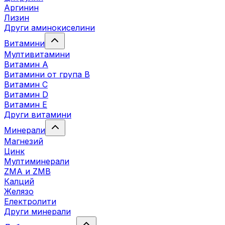
Аргинин
Лизин
Други аминокиселини
Витамини
Мултивитамини
Витамин А
Витамини от група B
Витамин C
Витамин D
Витамин E
Други витамини
Минерали
Магнезий
Цинк
Мултиминерали
ZMA и ZMB
Калций
Желязо
Електролити
Други минерали