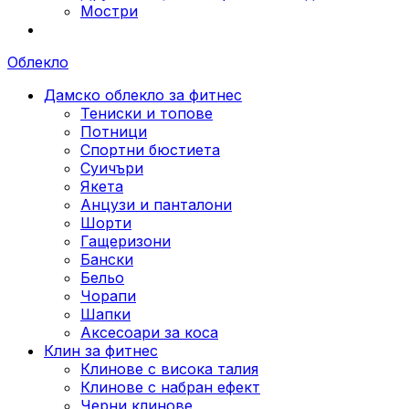
Мостри
Облекло
Дамско облекло за фитнес
Тениски и топове
Потници
Спортни бюстиета
Суичъри
Якета
Aнцузи и панталони
Шорти
Гащеризони
Бански
Бельо
Чорапи
Шапки
Аксесоари за коса
Клин за фитнес
Клинове с висока талия
Клинове с набран ефект
Черни клинове