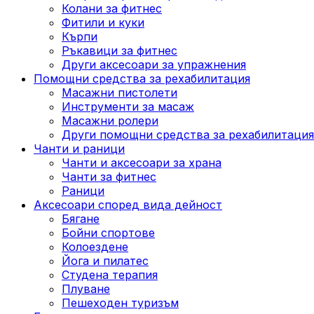
Колани за фитнес
Фитили и куки
Кърпи
Ръкавици за фитнес
Други аксесоари за упражнения
Помощни средства за рехабилитация
Масажни пистолети
Инструменти за масаж
Масажни ролери
Други помощни средства за рехабилитация
Чанти и раници
Чанти и аксесоари за храна
Чанти за фитнес
Раници
Аксесоари според вида дейност
Бягане
Бойни спортове
Колоездене
Йога и пилатес
Студена терапия
Плуване
Пешеходен туризъм