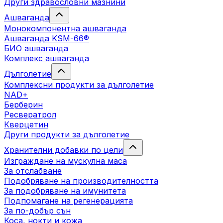
Други здравословни мазнини
Ашваганда
Монокомпонентна ашваганда
Ашваганда KSM-66®
БИО ашваганда
Комплекс ашваганда
Дълголетие
Комплексни продукти за дълголетие
NAD+
Берберин
Ресвератрол
Кверцетин
Други продукти за дълголетие
Хранителни добавки по цели
Изграждане на мускулна маса
За отслабване
Подобряване на производителността
За подобряване на имунитета
Подпомагане на регенерацията
За по-добър сън
Коса, нокти и кожа