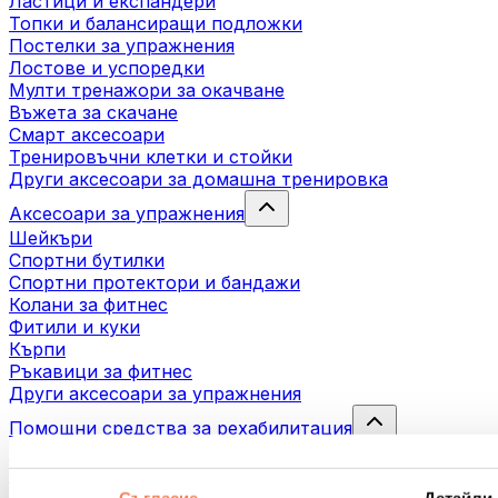
Ластици и експандери
Топки и балансиращи подложки
Постелки за упражнения
Лостове и успоредки
Мулти тренажори за окачване
Въжета за скачане
Смарт аксесоари
Тренировъчни клетки и стойки
Други аксесоари за домашна тренировка
Аксесоари за упражнения
Шейкъри
Спортни бутилки
Спортни протектори и бандажи
Колани за фитнес
Фитили и куки
Кърпи
Ръкавици за фитнес
Други аксесоари за упражнения
Помощни средства за рехабилитация
Масажни пистолети
Инструменти за масаж
Масажни ролери