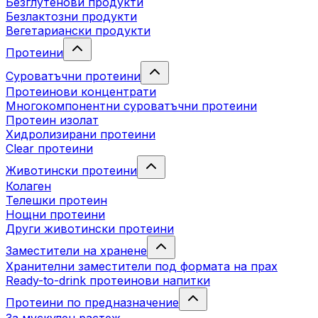
Безглутенови продукти
Безлактозни продукти
Вегетариански продукти
Протеини
Суроватъчни протеини
Протеинови концентрати
Многокомпонентни суроватъчни протеини
Протеин изолат
Хидролизирани протеини
Clear протеини
Животински протеини
Колаген
Телешки протеин
Нощни протеини
Други животински протеини
Заместители на хранене
Хранителни заместители под формата на прах
Ready-to-drink протеинови напитки
Протеини по предназначение