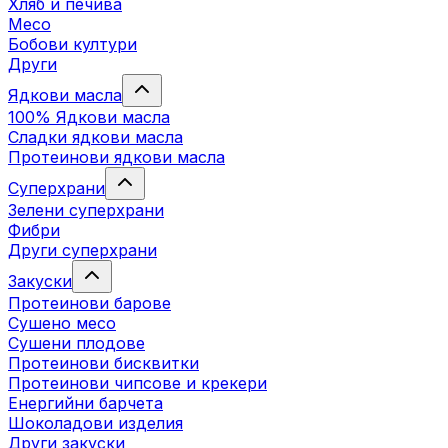
Хляб и печива
Месо
Бобови култури
Други
Ядкови масла
100% Ядкови масла
Сладки ядкови масла
Протеинови ядкови масла
Суперхрани
Зелени суперхрани
Фибри
Други суперхрани
3акуски
Протеинови бaрове
Сушено месо
Сушени плодове
Протеинови бисквитки
Протеинови чипсове и крекери
Енергийни барчета
Шоколадови изделия
Други закуски