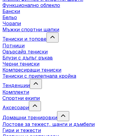
Функционално облекло
Бански
Бельо
Чорапи
Mъжки спортни шапки
Тениски и топове
Потници
Овърсайз тениски
Блузи с дълъг ръкав
Черни тениски
Компресиращи тениски
Тениски с прилепнала кройка
Тенденции
Комплекти
Спортни екипи
Аксесоари
Домашни тренировки
Лостове за тежест, щанги и дъмбели
Гири и тежести