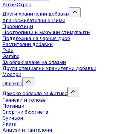
Анти-Стрес
Други хранителни добавки
Храносмилателни ензими
Пробиотици
Ноотропици и мозъчни стимуланти
Поддръжка на черния дроб
Растителни добавки
Гъби
Gaming
За облекчаване на спазми
Други специални хранителни добавки
Мостри
Облекло
Дамско облекло за фитнес
Тениски и топове
Потници
Спортни бюстиета
Суичъри
Якета
Aнцузи и панталони