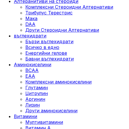
Алтеранитиви на стероиди
Комплексни Стероидни Алтернативи
Трибулус Терестрис
Maка
DAA
Други Стероидни Алтернативи
въглехидрати
Бързи въглехидрати
Всичко в едно
Енергийни гелове
Бавни въглехидрати
Аминокиселини
BCAA
EAA
Комплексни аминокиселини
Глутамин
Цитрулин
Аргинин
Лизин
Други аминокиселини
Витамини
Мултивитамини
Витамин А