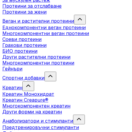
За мускулен растеж
Протеини за отслабване
Протеини за жени
Веган и растителни протеини
Еднокомпонентни веган протеини
Многокомпонентни веган протеини
Соеви протеини
Грахови протеини
БИО протеини
Други растителни протеини
Многокомпонентни протеини
Гейнъри
Спортни добавки
Креатин
Креатин Монохидрат
Креатин Creapure®
Многокомпонентен креатин
Други форми на креатин
Анаболизатори и стимуланти
Предтренировъчни стимуланти