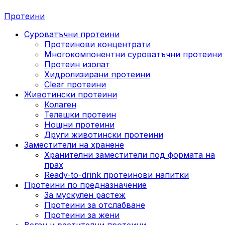
Протеини
Суроватъчни протеини
Протеинови концентрати
Многокомпонентни суроватъчни протеини
Протеин изолат
Хидролизирани протеини
Clear протеини
Животински протеини
Колаген
Телешки протеин
Нощни протеини
Други животински протеини
Заместители на хранене
Хранителни заместители под формата на
прах
Ready-to-drink протеинови напитки
Протеини по предназначение
За мускулен растеж
Протеини за отслабване
Протеини за жени
Веган и растителни протеини