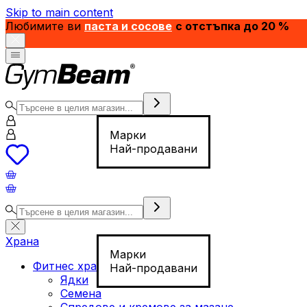
Skip to main content
Любимите ви
паста и сосове
с отстъпка до 20 %
Марки
Най-продавани
Храна
Марки
Фитнес храна
Най-продавани
Ядки
Семена
Спредове и кремове за мазане