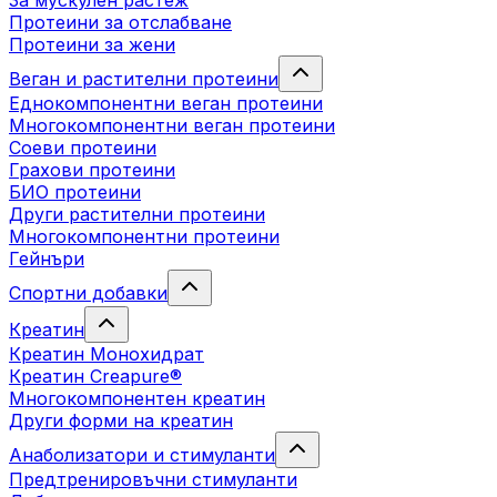
За мускулен растеж
Протеини за отслабване
Протеини за жени
Веган и растителни протеини
Еднокомпонентни веган протеини
Многокомпонентни веган протеини
Соеви протеини
Грахови протеини
БИО протеини
Други растителни протеини
Многокомпонентни протеини
Гейнъри
Спортни добавки
Креатин
Креатин Монохидрат
Креатин Creapure®
Многокомпонентен креатин
Други форми на креатин
Анаболизатори и стимуланти
Предтренировъчни стимуланти