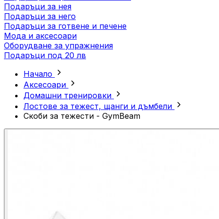
Подаръци за нея
Подаръци за него
Подаръци за готвене и печене
Мода и аксесоари
Оборудване за упражнения
Подаръци под 20 лв
Начало
Аксесоари
Домашни тренировки
Лостове за тежест, щанги и дъмбели
Скоби за тежести - GymBeam