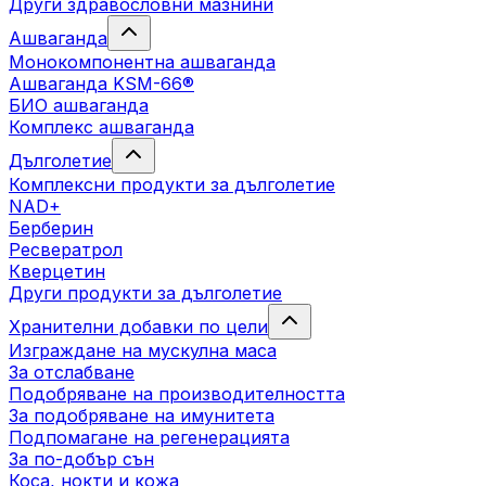
Други здравословни мазнини
Ашваганда
Монокомпонентна ашваганда
Ашваганда KSM-66®
БИО ашваганда
Комплекс ашваганда
Дълголетие
Комплексни продукти за дълголетие
NAD+
Берберин
Ресвератрол
Кверцетин
Други продукти за дълголетие
Хранителни добавки по цели
Изграждане на мускулна маса
За отслабване
Подобряване на производителността
За подобряване на имунитета
Подпомагане на регенерацията
За по-добър сън
Коса, нокти и кожа