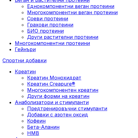
Еднокомпонентни веган протеини
Многокомпонентни веган протеини
Соеви протеини
Грахови протеини
БИО протеини
Други растителни протеини
Многокомпонентни протеини
Гейнъри
Спортни добавки
Креатин
Креатин Монохидрат
Креатин Creapure®
Многокомпонентен креатин
Други форми на креатин
Анаболизатори и стимуланти
Предтренировъчни стимуланти
Добавки с азотен оксид
Кофеин
Бета-Аланин
HMB