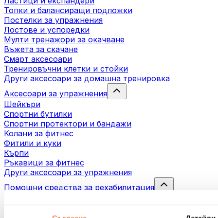
Ластици и експандери
Топки и балансиращи подложки
Постелки за упражнения
Лостове и успоредки
Мулти тренажори за окачване
Въжета за скачане
Смарт аксесоари
Тренировъчни клетки и стойки
Други аксесоари за домашна тренировка
Аксесоари за упражнения
Шейкъри
Спортни бутилки
Спортни протектори и бандажи
Колани за фитнес
Фитили и куки
Кърпи
Ръкавици за фитнес
Други аксесоари за упражнения
Помощни средства за рехабилитация
Масажни пистолети
Инструменти за масаж
Масажни ролери