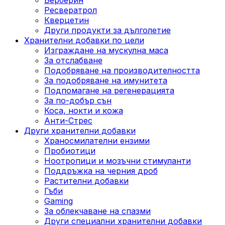
Ресвератрол
Кверцетин
Други продукти за дълголетие
Хранителни добавки по цели
Изграждане на мускулна маса
За отслабване
Подобряване на производителността
За подобряване на имунитета
Подпомагане на регенерацията
За по-добър сън
Коса, нокти и кожа
Анти-Стрес
Други хранителни добавки
Храносмилателни ензими
Пробиотици
Ноотропици и мозъчни стимуланти
Поддръжка на черния дроб
Растителни добавки
Гъби
Gaming
За облекчаване на спазми
Други специални хранителни добавки