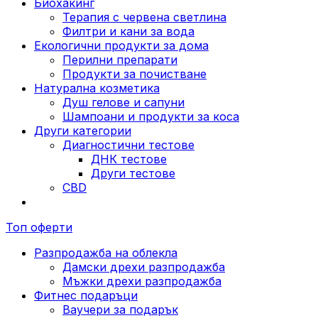
Биохакинг
Терапия с червена светлина
Филтри и кани за вода
Екологични продукти за дома
Перилни препарати
Продукти за почистване
Натурална козметика
Душ гелове и сапуни
Шампоани и продукти за коса
Други категории
Диагностични тестове
ДНК тестове
Други тестове
CBD
Топ оферти
Разпродажба на облекла
Дамски дрехи разпродажба
Мъжки дрехи разпродажба
Фитнес подаръци
Ваучери за подарък