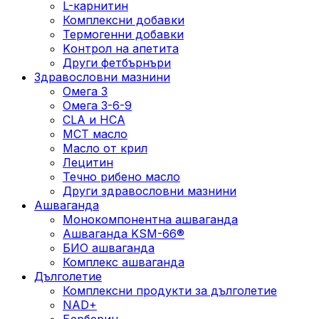
L-карнитин
Комплексни добавки
Термогенни добавки
Kонтрол на апетита
Други фетбърнъри
Здравословни мазнини
Омега 3
Омега 3-6-9
CLA и HCA
МСТ масло
Масло от крил
Лецитин
Течно рибено масло
Други здравословни мазнини
Ашваганда
Монокомпонентна ашваганда
Ашваганда KSM-66®
БИО ашваганда
Комплекс ашваганда
Дълголетие
Комплексни продукти за дълголетие
NAD+
Берберин