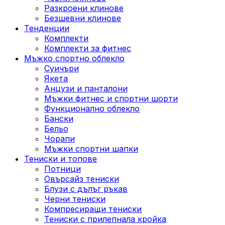
Разкроени клинове
Безшевни клинове
Тенденции
Комплекти
Комплекти за фитнес
Мъжко спортно облекло
Суичъри
Якета
Aнцузи и панталони
Mъжки фитнес и спортни шорти
Функционално облекло
Бански
Бельо
Чорапи
Mъжки спортни шапки
Тениски и топове
Потници
Овърсайз тениски
Блузи с дълъг ръкав
Черни тениски
Компресиращи тениски
Тениски с прилепнала кройка