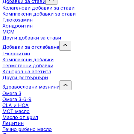
Добавки за стави
Колагенови добавки за стави
Комплексни добавки за стави
Глюкозамин
Хондроитин
МСМ
Други добавки за стави
Добавки за отслабване
L-карнитин
Комплексни добавки
Термогенни добавки
Kонтрол на апетита
Други фетбърнъри
Здравословни мазнини
Омега 3
Омега 3-6-9
CLA и HCA
МСТ масло
Масло от крил
Лецитин
Течно рибено масло