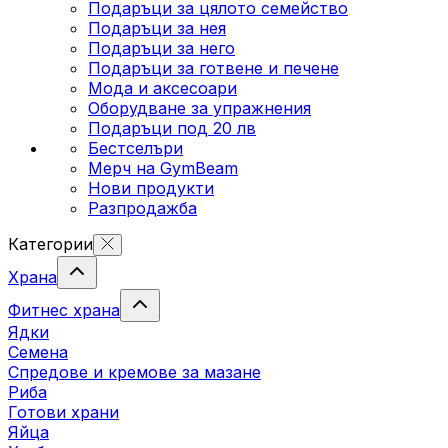
Подаръци за цялото семейство
Подаръци за нея
Подаръци за него
Подаръци за готвене и печене
Мода и аксесоари
Оборудване за упражнения
Подаръци под 20 лв
Бестселъри
Мерч на GymBeam
Нови продукти
Разпродажба
Категории
Храна
Фитнес храна
Ядки
Семена
Спредове и кремове за мазане
Риба
Готови храни
Яйца