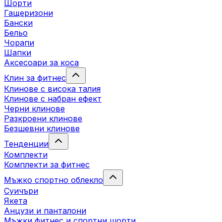
Шорти
Гащеризони
Бански
Бельо
Чорапи
Шапки
Аксесоари за коса
Клин за фитнес
Клинове с висока талия
Клинове с набран ефект
Черни клинове
Разкроени клинове
Безшевни клинове
Тенденции
Комплекти
Комплекти за фитнес
Мъжко спортно облекло
Суичъри
Якета
Aнцузи и панталони
Mъжки фитнес и спортни шорти