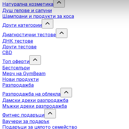
Натурална козметика
Душ гелове и сапуни
Шампоани и продукти за коса
Други категории
Диагностични тестове
ДНК тестове
Други тестове
CBD
Топ оферти
Бестселъри
Мерч на GymBeam
Нови продукти
Разпродажба
Разпродажба на облекла
Дамски дрехи разпродажба
Мъжки дрехи разпродажба
Фитнес подаръци
Ваучери за подарък
Подаръци за цялото семейство