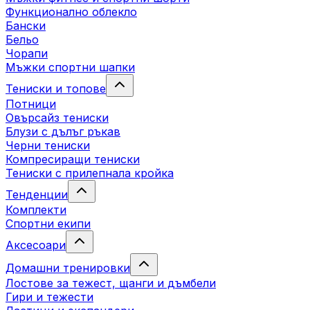
Функционално облекло
Бански
Бельо
Чорапи
Mъжки спортни шапки
Тениски и топове
Потници
Овърсайз тениски
Блузи с дълъг ръкав
Черни тениски
Компресиращи тениски
Тениски с прилепнала кройка
Тенденции
Комплекти
Спортни екипи
Аксесоари
Домашни тренировки
Лостове за тежест, щанги и дъмбели
Гири и тежести