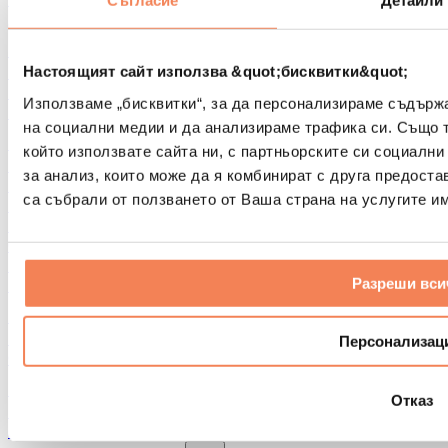
Съгласие
Детайли
Други помощни средства за рехабилитация
Чанти и раници
Чанти и аксесоари за храна
Настоящият сайт използва &quot;бисквитки&quot;
Чанти за фитнес
Използваме „бисквитки“, за да персонализираме съдърж
Раници
на социални медии и да анализираме трафика си. Също 
Аксесоари според вида дейност
който използвате сайта ни, с партньорските си социални
Бягане
за анализ, които може да я комбинират с друга предоста
Бойни спортове
са събрали от ползването от Ваша страна на услугите им
Колоездене
Йога и пилатес
Студена терапия
Плуване
Разреши вси
Пешеходен туризъм
Биохакинг
Терапия с червена светлина
Персонализац
Филтри и кани за вода
Екологични продукти за дома
Отказ
Перилни препарати
Продукти за почистване