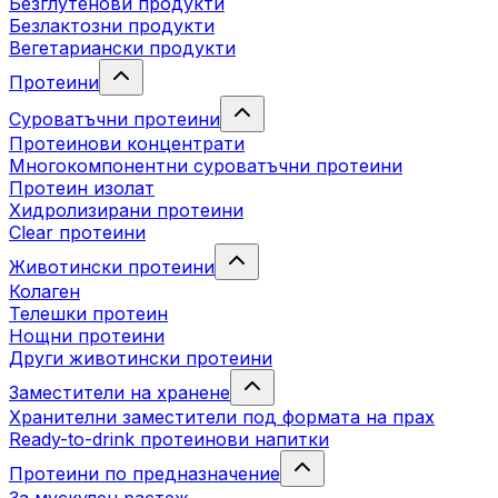
Безглутенови продукти
Безлактозни продукти
Вегетариански продукти
Протеини
Суроватъчни протеини
Протеинови концентрати
Многокомпонентни суроватъчни протеини
Протеин изолат
Хидролизирани протеини
Clear протеини
Животински протеини
Колаген
Телешки протеин
Нощни протеини
Други животински протеини
Заместители на хранене
Хранителни заместители под формата на прах
Ready-to-drink протеинови напитки
Протеини по предназначение