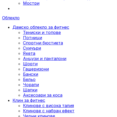
Мостри
Облекло
Дамско облекло за фитнес
Тениски и топове
Потници
Спортни бюстиета
Суичъри
Якета
Aнцузи и панталони
Шорти
Гащеризони
Бански
Бельо
Чорапи
Шапки
Аксесоари за коса
Клин за фитнес
Клинове с висока талия
Клинове с набран ефект
Черни клинове