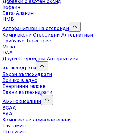
Добавки с азотен оксид
Кофеин
Бета-Аланин
HMB
Алтеранитиви на стероиди
Комплексни Стероидни Алтернативи
Трибулус Терестрис
Maка
DAA
Други Стероидни Алтернативи
въглехидрати
Бързи въглехидрати
Всичко в едно
Енергийни гелове
Бавни въглехидрати
Аминокиселини
BCAA
EAA
Комплексни аминокиселини
Глутамин
Цитрулин