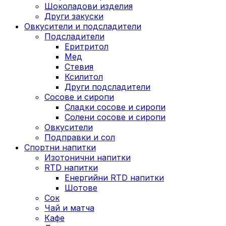
Шоколадови изделия
Други закуски
Овкусители и подсладители
Подсладители
Еритритол
Мед
Стевия
Ксилитол
Други подсладители
Сосове и сиропи
Сладки сосове и сиропи
Солени сосове и сиропи
Овкусители
Подправки и сол
Спортни напитки
Изотонични напитки
RTD напитки
Енергийни RTD напитки
Шотове
Сок
Чай и матча
Кафе