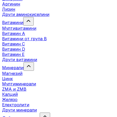
Аргинин
Лизин
Други аминокиселини
Витамини
Мултивитамини
Витамин А
Витамини от група B
Витамин C
Витамин D
Витамин E
Други витамини
Минерали
Магнезий
Цинк
Мултиминерали
ZMA и ZMB
Калций
Желязо
Електролити
Други минерали