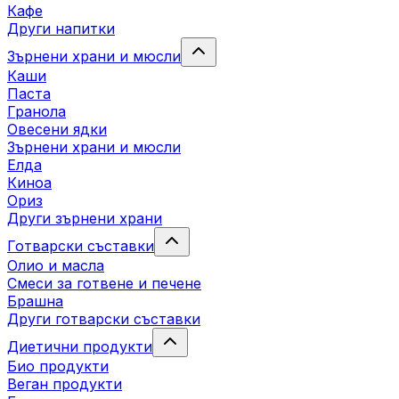
Кафе
Други напитки
Зърнени храни и мюсли
Каши
Паста
Гранола
Овесени ядки
Зърнени храни и мюсли
Елда
Киноа
Ориз
Други зърнени храни
Готварски съставки
Олио и масла
Смеси за готвене и печене
Брашна
Други готварски съставки
Диетични продукти
Био продукти
Веган продукти