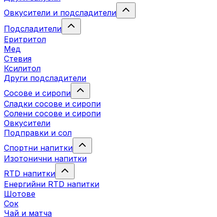
Овкусители и подсладители
Подсладители
Еритритол
Мед
Стевия
Ксилитол
Други подсладители
Сосове и сиропи
Сладки сосове и сиропи
Солени сосове и сиропи
Овкусители
Подправки и сол
Спортни напитки
Изотонични напитки
RTD напитки
Енергийни RTD напитки
Шотове
Сок
Чай и матча