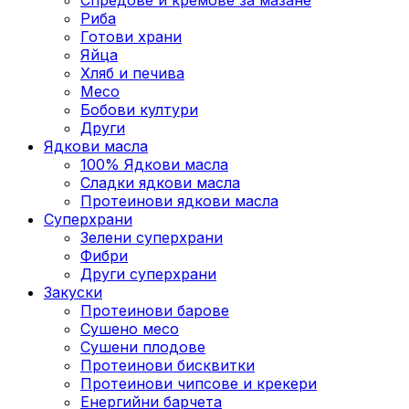
Риба
Готови храни
Яйца
Хляб и печива
Месо
Бобови култури
Други
Ядкови масла
100% Ядкови масла
Сладки ядкови масла
Протеинови ядкови масла
Суперхрани
Зелени суперхрани
Фибри
Други суперхрани
3акуски
Протеинови бaрове
Сушено месо
Сушени плодове
Протеинови бисквитки
Протеинови чипсове и крекери
Енергийни барчета