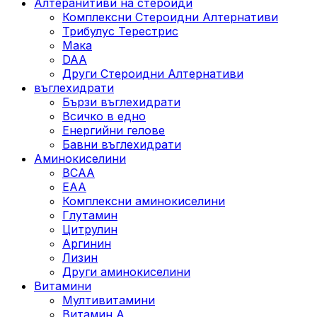
Алтеранитиви на стероиди
Комплексни Стероидни Алтернативи
Трибулус Терестрис
Maка
DAA
Други Стероидни Алтернативи
въглехидрати
Бързи въглехидрати
Всичко в едно
Енергийни гелове
Бавни въглехидрати
Аминокиселини
BCAA
EAA
Комплексни аминокиселини
Глутамин
Цитрулин
Аргинин
Лизин
Други аминокиселини
Витамини
Мултивитамини
Витамин А