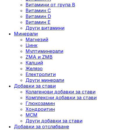
Витамини от група B
Витамин C
Витамин D
Витамин E
Други витамини
Минерали
Магнезий
Цинк
Мултиминерали
ZMA и ZMB
Калций
Желязо
Електролити
Други минерали
Добавки за стави
Колагенови добавки за стави
Комплексни добавки за стави
Глюкозамин
Хондроитин
МСМ
Други добавки за стави
Добавки за отслабване