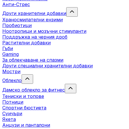
Анти-Стрес
Други хранителни добавки
Храносмилателни ензими
Пробиотици
Ноотропици и мозъчни стимуланти
Поддръжка на черния дроб
Растителни добавки
Гъби
Gaming
За облекчаване на спазми
Други специални хранителни добавки
Мостри
Облекло
Дамско облекло за фитнес
Тениски и топове
Потници
Спортни бюстиета
Суичъри
Якета
Aнцузи и панталони