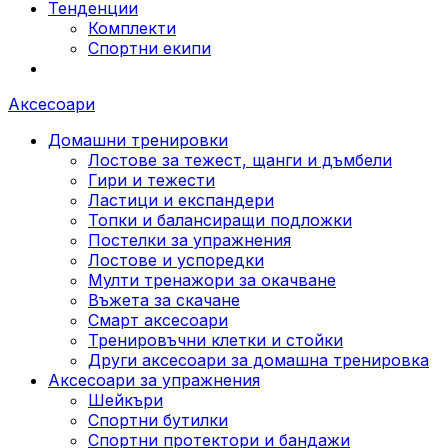
Тенденции
Комплекти
Спортни екипи
Аксесоари
Домашни тренировки
Лостове за тежест, щанги и дъмбели
Гири и тежести
Ластици и експандери
Топки и балансиращи подложки
Постелки за упражнения
Лостове и успоредки
Мулти тренажори за окачване
Въжета за скачане
Смарт аксесоари
Тренировъчни клетки и стойки
Други аксесоари за домашна тренировка
Аксесоари за упражнения
Шейкъри
Спортни бутилки
Спортни протектори и бандажи