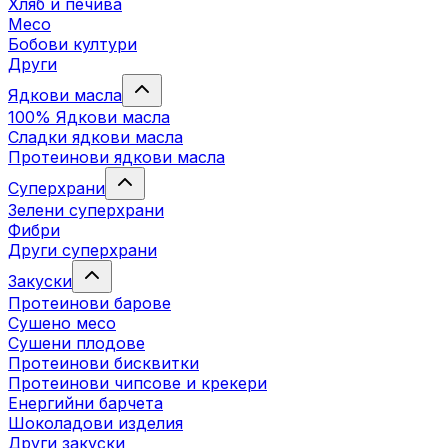
Хляб и печива
Месо
Бобови култури
Други
Ядкови масла
100% Ядкови масла
Сладки ядкови масла
Протеинови ядкови масла
Суперхрани
Зелени суперхрани
Фибри
Други суперхрани
3акуски
Протеинови бaрове
Сушено месо
Сушени плодове
Протеинови бисквитки
Протеинови чипсове и крекери
Енергийни барчета
Шоколадови изделия
Други закуски