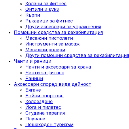
Колани за фитнес
Фитили и куки
Кърпи
Ръкавици за фитнес
Други аксесоари за упражнения
Помощни средства за рехабилитация
Масажни пистолети
Инструменти за масаж
Масажни ролери
Други помощни средства за рехабилитация
Чанти и раници
Чанти и аксесоари за храна
Чанти за фитнес
Раници
Аксесоари според вида дейност
Бягане
Бойни спортове
Колоездене
Йога и пилатес
Студена терапия
Плуване
Пешеходен туризъм