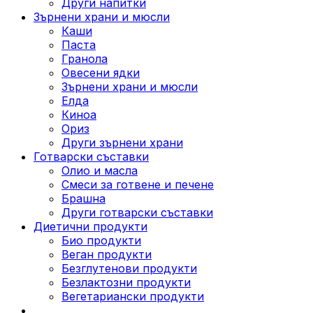
Други напитки
Зърнени храни и мюсли
Каши
Паста
Гранола
Овесени ядки
Зърнени храни и мюсли
Елда
Киноа
Ориз
Други зърнени храни
Готварски съставки
Олио и масла
Смеси за готвене и печене
Брашна
Други готварски съставки
Диетични продукти
Био продукти
Веган продукти
Безглутенови продукти
Безлактозни продукти
Вегетариански продукти