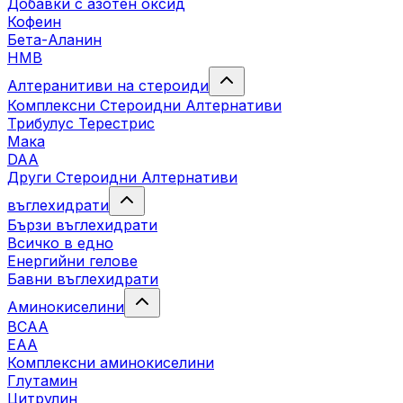
Добавки с азотен оксид
Кофеин
Бета-Аланин
HMB
Алтеранитиви на стероиди
Комплексни Стероидни Алтернативи
Трибулус Терестрис
Maка
DAA
Други Стероидни Алтернативи
въглехидрати
Бързи въглехидрати
Всичко в едно
Енергийни гелове
Бавни въглехидрати
Аминокиселини
BCAA
EAA
Комплексни аминокиселини
Глутамин
Цитрулин