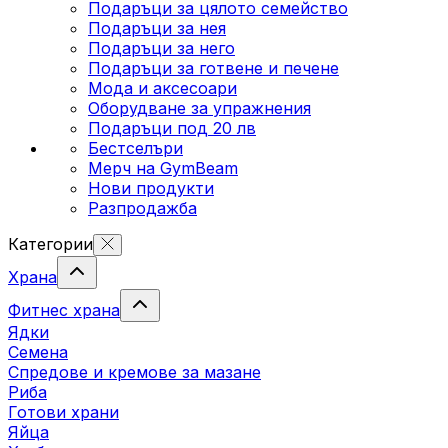
Подаръци за цялото семейство
Подаръци за нея
Подаръци за него
Подаръци за готвене и печене
Мода и аксесоари
Оборудване за упражнения
Подаръци под 20 лв
Бестселъри
Мерч на GymBeam
Нови продукти
Разпродажба
Категории
Храна
Фитнес храна
Ядки
Семена
Спредове и кремове за мазане
Риба
Готови храни
Яйца