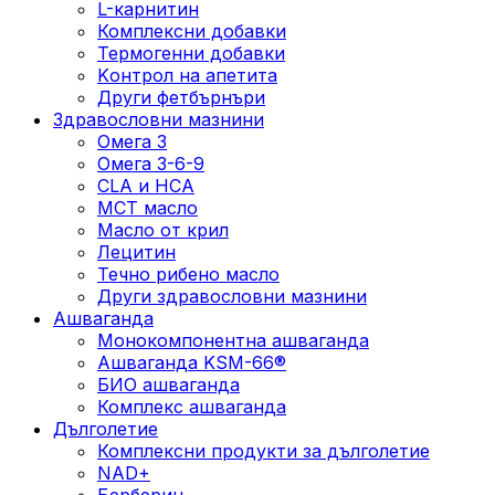
L-карнитин
Комплексни добавки
Термогенни добавки
Kонтрол на апетита
Други фетбърнъри
Здравословни мазнини
Омега 3
Омега 3-6-9
CLA и HCA
МСТ масло
Масло от крил
Лецитин
Течно рибено масло
Други здравословни мазнини
Ашваганда
Монокомпонентна ашваганда
Ашваганда KSM-66®
БИО ашваганда
Комплекс ашваганда
Дълголетие
Комплексни продукти за дълголетие
NAD+
Берберин