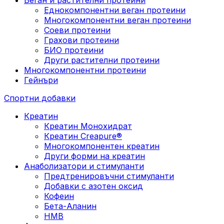
Еднокомпонентни веган протеини
Многокомпонентни веган протеини
Соеви протеини
Грахови протеини
БИО протеини
Други растителни протеини
Многокомпонентни протеини
Гейнъри
Спортни добавки
Креатин
Креатин Монохидрат
Креатин Creapure®
Многокомпонентен креатин
Други форми на креатин
Анаболизатори и стимуланти
Предтренировъчни стимуланти
Добавки с азотен оксид
Кофеин
Бета-Аланин
HMB