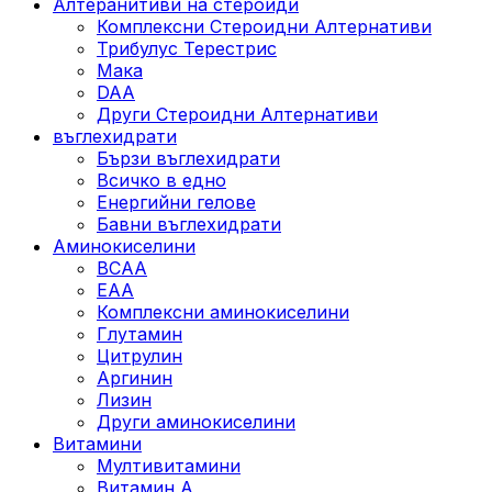
Алтеранитиви на стероиди
Комплексни Стероидни Алтернативи
Трибулус Терестрис
Maка
DAA
Други Стероидни Алтернативи
въглехидрати
Бързи въглехидрати
Всичко в едно
Енергийни гелове
Бавни въглехидрати
Аминокиселини
BCAA
EAA
Комплексни аминокиселини
Глутамин
Цитрулин
Аргинин
Лизин
Други аминокиселини
Витамини
Мултивитамини
Витамин А