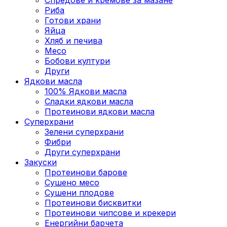
Риба
Готови храни
Яйца
Хляб и печива
Месо
Бобови култури
Други
Ядкови масла
100% Ядкови масла
Сладки ядкови масла
Протеинови ядкови масла
Суперхрани
Зелени суперхрани
Фибри
Други суперхрани
3акуски
Протеинови бaрове
Сушено месо
Сушени плодове
Протеинови бисквитки
Протеинови чипсове и крекери
Енергийни барчета