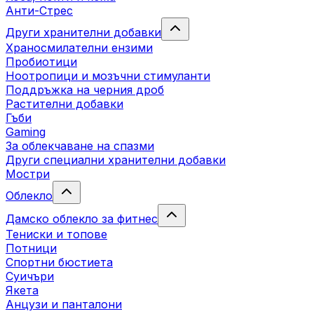
Анти-Стрес
Други хранителни добавки
Храносмилателни ензими
Пробиотици
Ноотропици и мозъчни стимуланти
Поддръжка на черния дроб
Растителни добавки
Гъби
Gaming
За облекчаване на спазми
Други специални хранителни добавки
Мостри
Облекло
Дамско облекло за фитнес
Тениски и топове
Потници
Спортни бюстиета
Суичъри
Якета
Aнцузи и панталони