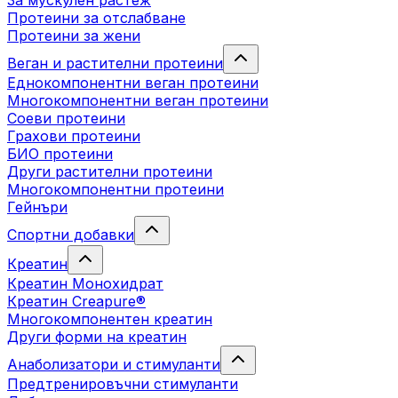
За мускулен растеж
Протеини за отслабване
Протеини за жени
Веган и растителни протеини
Еднокомпонентни веган протеини
Многокомпонентни веган протеини
Соеви протеини
Грахови протеини
БИО протеини
Други растителни протеини
Многокомпонентни протеини
Гейнъри
Спортни добавки
Креатин
Креатин Монохидрат
Креатин Creapure®
Многокомпонентен креатин
Други форми на креатин
Анаболизатори и стимуланти
Предтренировъчни стимуланти