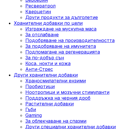
Ресвератрол
Кверцетин
Други продукти за дълголетие
Хранителни добавки по цели
Изграждане на мускулна маса
За отслабване
Подобряване на производителността
За подобряване на имунитета
Подпомагане на регенерацията
За по-добър сън
Коса, нокти и кожа
Анти-Стрес
Други хранителни добавки
Храносмилателни ензими
Пробиотици
Ноотропици и мозъчни стимуланти
Поддръжка на черния дроб
Растителни добавки
Гъби
Gaming
За облекчаване на спазми
Други специални хранителни добавки