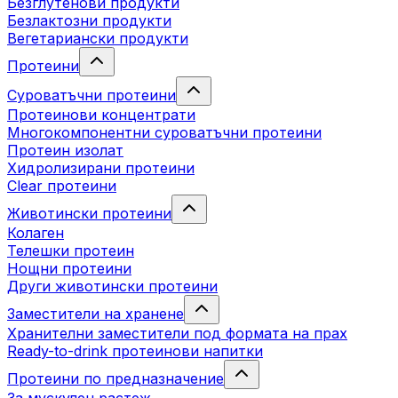
Безглутенови продукти
Безлактозни продукти
Вегетариански продукти
Протеини
Суроватъчни протеини
Протеинови концентрати
Многокомпонентни суроватъчни протеини
Протеин изолат
Хидролизирани протеини
Clear протеини
Животински протеини
Колаген
Телешки протеин
Нощни протеини
Други животински протеини
Заместители на хранене
Хранителни заместители под формата на прах
Ready-to-drink протеинови напитки
Протеини по предназначение