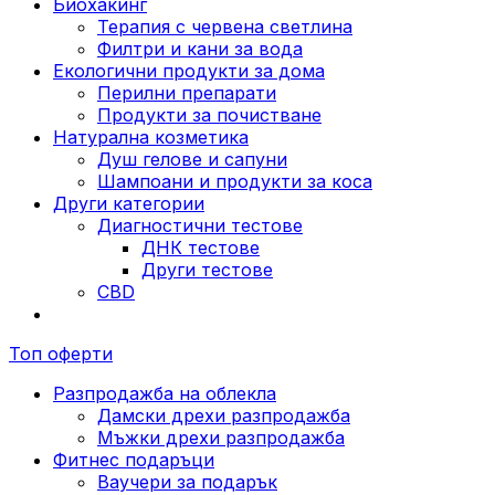
Биохакинг
Терапия с червена светлина
Филтри и кани за вода
Екологични продукти за дома
Перилни препарати
Продукти за почистване
Натурална козметика
Душ гелове и сапуни
Шампоани и продукти за коса
Други категории
Диагностични тестове
ДНК тестове
Други тестове
CBD
Топ оферти
Разпродажба на облекла
Дамски дрехи разпродажба
Мъжки дрехи разпродажба
Фитнес подаръци
Ваучери за подарък