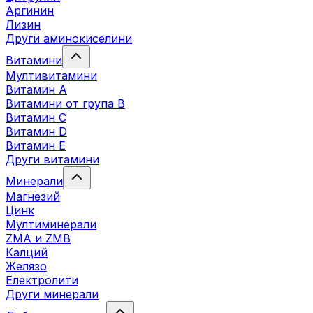
Аргинин
Лизин
Други аминокиселини
Витамини
Мултивитамини
Витамин А
Витамини от група B
Витамин C
Витамин D
Витамин E
Други витамини
Минерали
Магнезий
Цинк
Мултиминерали
ZMA и ZMB
Калций
Желязо
Електролити
Други минерали