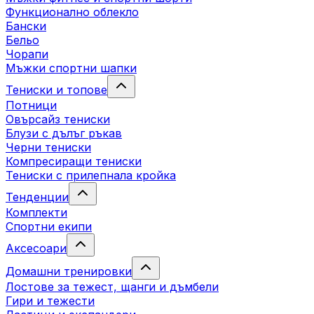
Функционално облекло
Бански
Бельо
Чорапи
Mъжки спортни шапки
Тениски и топове
Потници
Овърсайз тениски
Блузи с дълъг ръкав
Черни тениски
Компресиращи тениски
Тениски с прилепнала кройка
Тенденции
Комплекти
Спортни екипи
Аксесоари
Домашни тренировки
Лостове за тежест, щанги и дъмбели
Гири и тежести