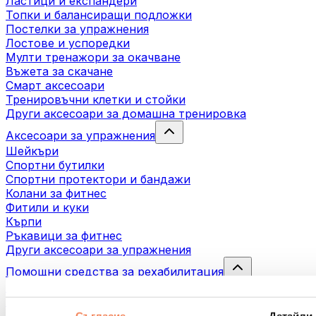
Ластици и експандери
Топки и балансиращи подложки
Постелки за упражнения
Лостове и успоредки
Мулти тренажори за окачване
Въжета за скачане
Смарт аксесоари
Тренировъчни клетки и стойки
Други аксесоари за домашна тренировка
Аксесоари за упражнения
Шейкъри
Спортни бутилки
Спортни протектори и бандажи
Колани за фитнес
Фитили и куки
Кърпи
Ръкавици за фитнес
Други аксесоари за упражнения
Помощни средства за рехабилитация
Масажни пистолети
Инструменти за масаж
Масажни ролери