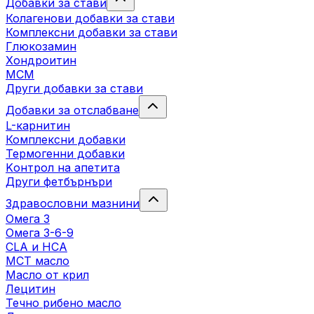
Добавки за стави
Колагенови добавки за стави
Комплексни добавки за стави
Глюкозамин
Хондроитин
МСМ
Други добавки за стави
Добавки за отслабване
L-карнитин
Комплексни добавки
Термогенни добавки
Kонтрол на апетита
Други фетбърнъри
Здравословни мазнини
Омега 3
Омега 3-6-9
CLA и HCA
МСТ масло
Масло от крил
Лецитин
Течно рибено масло