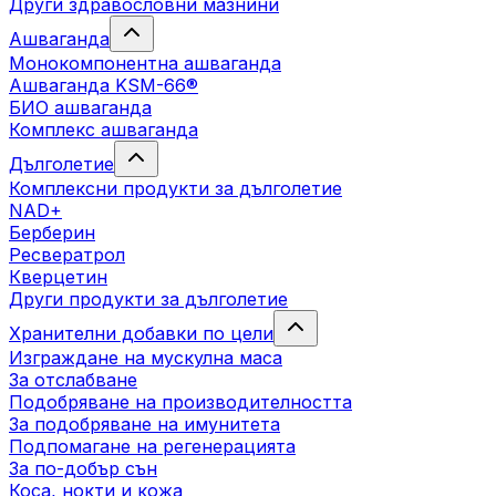
Други здравословни мазнини
Ашваганда
Монокомпонентна ашваганда
Ашваганда KSM-66®
БИО ашваганда
Комплекс ашваганда
Дълголетие
Комплексни продукти за дълголетие
NAD+
Берберин
Ресвератрол
Кверцетин
Други продукти за дълголетие
Хранителни добавки по цели
Изграждане на мускулна маса
За отслабване
Подобряване на производителността
За подобряване на имунитета
Подпомагане на регенерацията
За по-добър сън
Коса, нокти и кожа