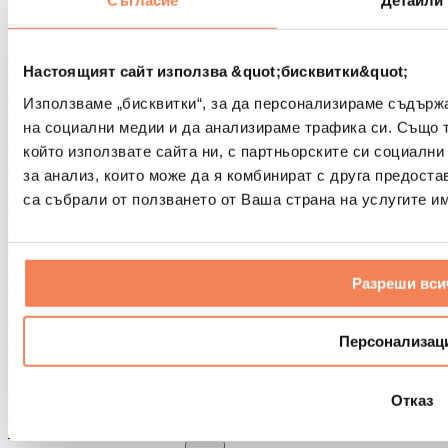
Съгласие
Детайли
Други помощни средства за рехабилитация
Чанти и раници
Чанти и аксесоари за храна
Настоящият сайт използва &quot;бисквитки&quot;
Чанти за фитнес
Използваме „бисквитки“, за да персонализираме съдърж
Раници
на социални медии и да анализираме трафика си. Също 
Аксесоари според вида дейност
който използвате сайта ни, с партньорските си социални
Бягане
за анализ, които може да я комбинират с друга предоста
Бойни спортове
са събрали от ползването от Ваша страна на услугите им
Колоездене
Йога и пилатес
Студена терапия
Плуване
Разреши вси
Пешеходен туризъм
Биохакинг
Терапия с червена светлина
Персонализац
Филтри и кани за вода
Екологични продукти за дома
Отказ
Перилни препарати
Продукти за почистване