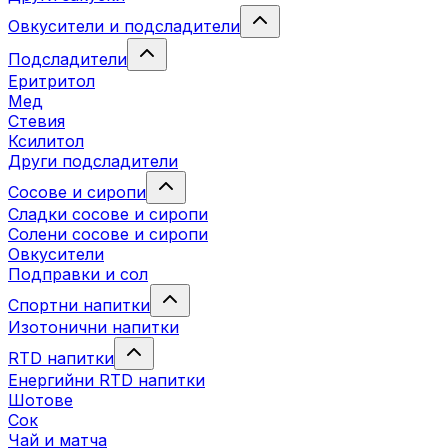
Овкусители и подсладители
Подсладители
Еритритол
Мед
Стевия
Ксилитол
Други подсладители
Сосове и сиропи
Сладки сосове и сиропи
Солени сосове и сиропи
Овкусители
Подправки и сол
Спортни напитки
Изотонични напитки
RTD напитки
Енергийни RTD напитки
Шотове
Сок
Чай и матча