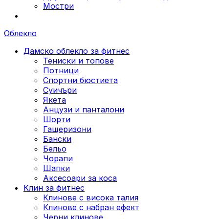
Мостри
Облекло
Дамско облекло за фитнес
Тениски и топове
Потници
Спортни бюстиета
Суичъри
Якета
Aнцузи и панталони
Шорти
Гащеризони
Бански
Бельо
Чорапи
Шапки
Аксесоари за коса
Клин за фитнес
Клинове с висока талия
Клинове с набран ефект
Черни клинове