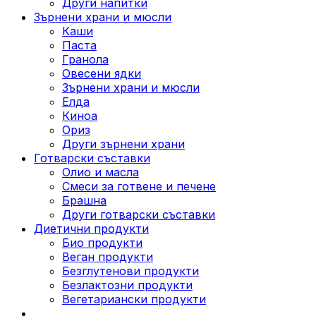
Други напитки
Зърнени храни и мюсли
Каши
Паста
Гранола
Овесени ядки
Зърнени храни и мюсли
Елда
Киноа
Ориз
Други зърнени храни
Готварски съставки
Олио и масла
Смеси за готвене и печене
Брашна
Други готварски съставки
Диетични продукти
Био продукти
Веган продукти
Безглутенови продукти
Безлактозни продукти
Вегетариански продукти