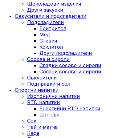
Шоколадови изделия
Други закуски
Овкусители и подсладители
Подсладители
Еритритол
Мед
Стевия
Ксилитол
Други подсладители
Сосове и сиропи
Сладки сосове и сиропи
Солени сосове и сиропи
Овкусители
Подправки и сол
Спортни напитки
Изотонични напитки
RTD напитки
Енергийни RTD напитки
Шотове
Сок
Чай и матча
Кафе