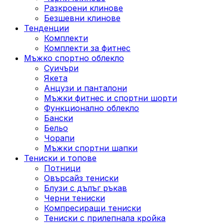
Разкроени клинове
Безшевни клинове
Тенденции
Комплекти
Комплекти за фитнес
Мъжко спортно облекло
Суичъри
Якета
Aнцузи и панталони
Mъжки фитнес и спортни шорти
Функционално облекло
Бански
Бельо
Чорапи
Mъжки спортни шапки
Тениски и топове
Потници
Овърсайз тениски
Блузи с дълъг ръкав
Черни тениски
Компресиращи тениски
Тениски с прилепнала кройка