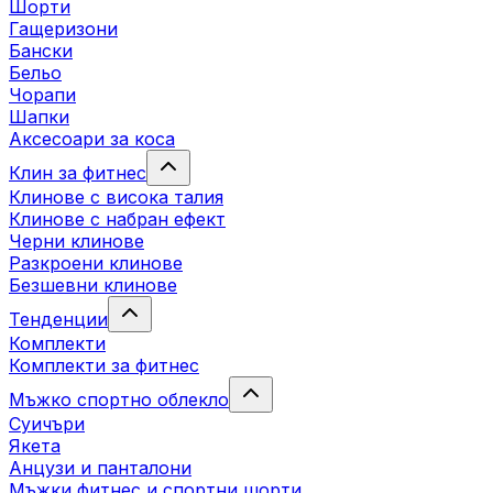
Шорти
Гащеризони
Бански
Бельо
Чорапи
Шапки
Аксесоари за коса
Клин за фитнес
Клинове с висока талия
Клинове с набран ефект
Черни клинове
Разкроени клинове
Безшевни клинове
Тенденции
Комплекти
Комплекти за фитнес
Мъжко спортно облекло
Суичъри
Якета
Aнцузи и панталони
Mъжки фитнес и спортни шорти