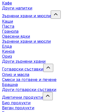
Кафе
Други напитки
Зърнени храни и мюсли
Каши
Паста
Гранола
Овесени ядки
Зърнени храни и мюсли
Елда
Киноа
Ориз
Други зърнени храни
Готварски съставки
Олио и масла
Смеси за готвене и печене
Брашна
Други готварски съставки
Диетични продукти
Био продукти
Веган продукти