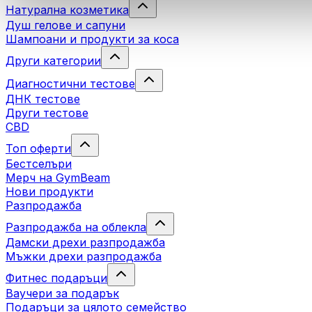
Натурална козметика
Душ гелове и сапуни
Шампоани и продукти за коса
Други категории
Диагностични тестове
ДНК тестове
Други тестове
CBD
Топ оферти
Бестселъри
Мерч на GymBeam
Нови продукти
Разпродажба
Разпродажба на облекла
Дамски дрехи разпродажба
Мъжки дрехи разпродажба
Фитнес подаръци
Ваучери за подарък
Подаръци за цялото семейство