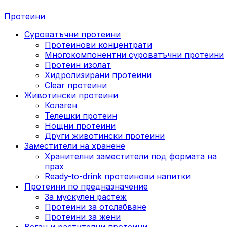
Протеини
Суроватъчни протеини
Протеинови концентрати
Многокомпонентни суроватъчни протеини
Протеин изолат
Хидролизирани протеини
Clear протеини
Животински протеини
Колаген
Телешки протеин
Нощни протеини
Други животински протеини
Заместители на хранене
Хранителни заместители под формата на
прах
Ready-to-drink протеинови напитки
Протеини по предназначение
За мускулен растеж
Протеини за отслабване
Протеини за жени
Веган и растителни протеини