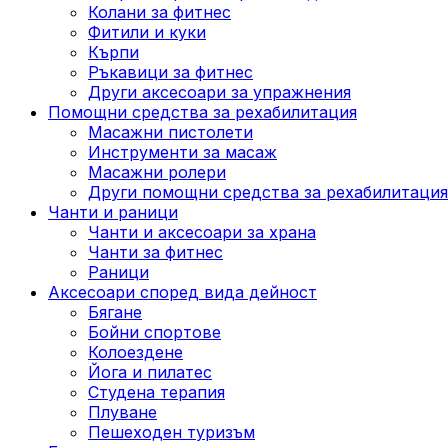
Колани за фитнес
Фитили и куки
Кърпи
Ръкавици за фитнес
Други аксесоари за упражнения
Помощни средства за рехабилитация
Масажни пистолети
Инструменти за масаж
Масажни ролери
Други помощни средства за рехабилитация
Чанти и раници
Чанти и аксесоари за храна
Чанти за фитнес
Раници
Аксесоари според вида дейност
Бягане
Бойни спортове
Колоездене
Йога и пилатес
Студена терапия
Плуване
Пешеходен туризъм