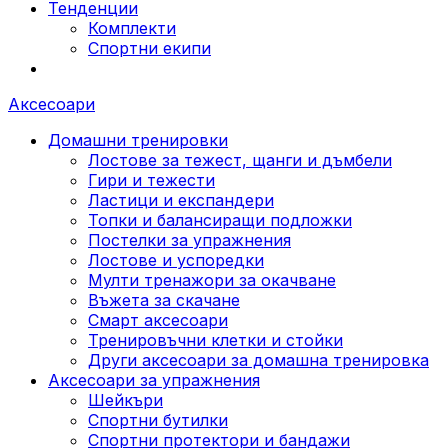
Тенденции
Комплекти
Спортни екипи
Аксесоари
Домашни тренировки
Лостове за тежест, щанги и дъмбели
Гири и тежести
Ластици и експандери
Топки и балансиращи подложки
Постелки за упражнения
Лостове и успоредки
Мулти тренажори за окачване
Въжета за скачане
Смарт аксесоари
Тренировъчни клетки и стойки
Други аксесоари за домашна тренировка
Аксесоари за упражнения
Шейкъри
Спортни бутилки
Спортни протектори и бандажи