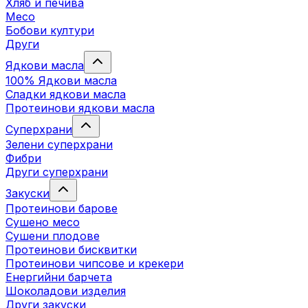
Хляб и печива
Месо
Бобови култури
Други
Ядкови масла
100% Ядкови масла
Сладки ядкови масла
Протеинови ядкови масла
Суперхрани
Зелени суперхрани
Фибри
Други суперхрани
3акуски
Протеинови бaрове
Сушено месо
Сушени плодове
Протеинови бисквитки
Протеинови чипсове и крекери
Енергийни барчета
Шоколадови изделия
Други закуски