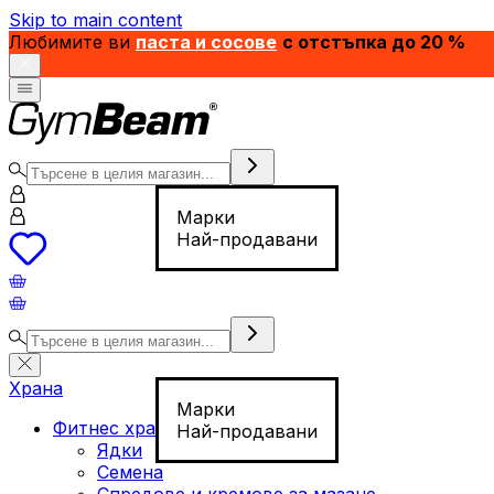
Skip to main content
Любимите ви
паста и сосове
с отстъпка до 20 %
Марки
Най-продавани
Храна
Марки
Фитнес храна
Най-продавани
Ядки
Семена
Спредове и кремове за мазане