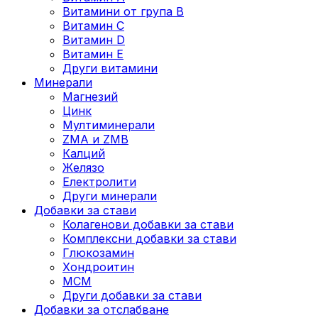
Витамини от група B
Витамин C
Витамин D
Витамин E
Други витамини
Минерали
Магнезий
Цинк
Мултиминерали
ZMA и ZMB
Калций
Желязо
Електролити
Други минерали
Добавки за стави
Колагенови добавки за стави
Комплексни добавки за стави
Глюкозамин
Хондроитин
МСМ
Други добавки за стави
Добавки за отслабване