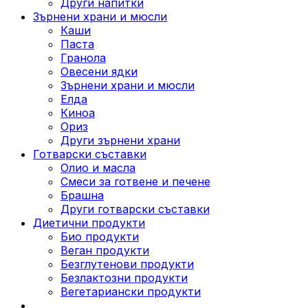
Други напитки
Зърнени храни и мюсли
Каши
Паста
Гранола
Овесени ядки
Зърнени храни и мюсли
Елда
Киноа
Ориз
Други зърнени храни
Готварски съставки
Олио и масла
Смеси за готвене и печене
Брашна
Други готварски съставки
Диетични продукти
Био продукти
Веган продукти
Безглутенови продукти
Безлактозни продукти
Вегетариански продукти