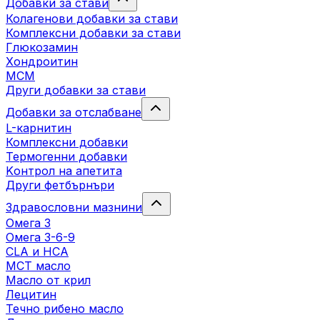
Добавки за стави
Колагенови добавки за стави
Комплексни добавки за стави
Глюкозамин
Хондроитин
МСМ
Други добавки за стави
Добавки за отслабване
L-карнитин
Комплексни добавки
Термогенни добавки
Kонтрол на апетита
Други фетбърнъри
Здравословни мазнини
Омега 3
Омега 3-6-9
CLA и HCA
МСТ масло
Масло от крил
Лецитин
Течно рибено масло