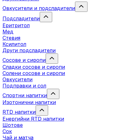
Овкусители и подсладители
Подсладители
Еритритол
Мед
Стевия
Ксилитол
Други подсладители
Сосове и сиропи
Сладки сосове и сиропи
Солени сосове и сиропи
Овкусители
Подправки и сол
Спортни напитки
Изотонични напитки
RTD напитки
Енергийни RTD напитки
Шотове
Сок
Чай и матча