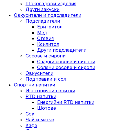
Шоколадови изделия
Други закуски
Овкусители и подсладители
Подсладители
Еритритол
Мед
Стевия
Ксилитол
Други подсладители
Сосове и сиропи
Сладки сосове и сиропи
Солени сосове и сиропи
Овкусители
Подправки и сол
Спортни напитки
Изотонични напитки
RTD напитки
Енергийни RTD напитки
Шотове
Сок
Чай и матча
Кафе