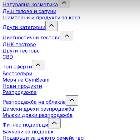
Натурална козметика
Душ гелове и сапуни
Шампоани и продукти за коса
Други категории
Диагностични тестове
ДНК тестове
Други тестове
CBD
Топ оферти
Бестселъри
Мерч на GymBeam
Нови продукти
Разпродажба
Разпродажба на облекла
Дамски дрехи разпродажба
Мъжки дрехи разпродажба
Фитнес подаръци
Ваучери за подарък
Подаръци за цялото семейство