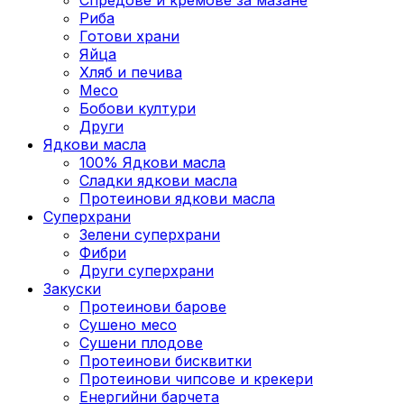
Риба
Готови храни
Яйца
Хляб и печива
Месо
Бобови култури
Други
Ядкови масла
100% Ядкови масла
Сладки ядкови масла
Протеинови ядкови масла
Суперхрани
Зелени суперхрани
Фибри
Други суперхрани
3акуски
Протеинови бaрове
Сушено месо
Сушени плодове
Протеинови бисквитки
Протеинови чипсове и крекери
Енергийни барчета