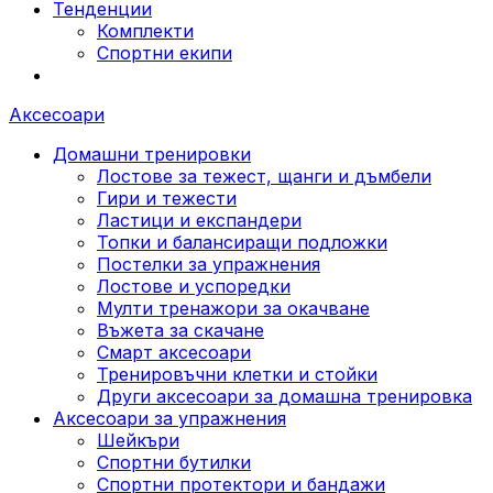
Тенденции
Комплекти
Спортни екипи
Аксесоари
Домашни тренировки
Лостове за тежест, щанги и дъмбели
Гири и тежести
Ластици и експандери
Топки и балансиращи подложки
Постелки за упражнения
Лостове и успоредки
Мулти тренажори за окачване
Въжета за скачане
Смарт аксесоари
Тренировъчни клетки и стойки
Други аксесоари за домашна тренировка
Аксесоари за упражнения
Шейкъри
Спортни бутилки
Спортни протектори и бандажи