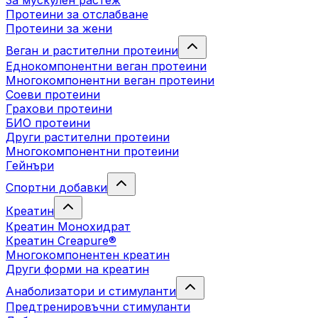
За мускулен растеж
Протеини за отслабване
Протеини за жени
Веган и растителни протеини
Еднокомпонентни веган протеини
Многокомпонентни веган протеини
Соеви протеини
Грахови протеини
БИО протеини
Други растителни протеини
Многокомпонентни протеини
Гейнъри
Спортни добавки
Креатин
Креатин Монохидрат
Креатин Creapure®
Многокомпонентен креатин
Други форми на креатин
Анаболизатори и стимуланти
Предтренировъчни стимуланти