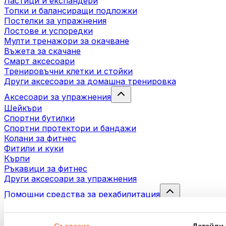
Ластици и експандери
Топки и балансиращи подложки
Постелки за упражнения
Лостове и успоредки
Мулти тренажори за окачване
Въжета за скачане
Смарт аксесоари
Тренировъчни клетки и стойки
Други аксесоари за домашна тренировка
Аксесоари за упражнения
Шейкъри
Спортни бутилки
Спортни протектори и бандажи
Колани за фитнес
Фитили и куки
Кърпи
Ръкавици за фитнес
Други аксесоари за упражнения
Помощни средства за рехабилитация
Масажни пистолети
Инструменти за масаж
Масажни ролери