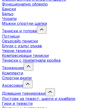
Функционално облекло
Бански
Бельо
Чорапи
Mъжки спортни шапки
Тениски и топове
Потници
Овърсайз тениски
Блузи с дълъг ръкав
Черни тениски
Компресиращи тениски
Тениски с прилепнала кройка
Тенденции
Комплекти
Спортни екипи
Аксесоари
Домашни тренировки
Лостове за тежест, щанги и дъмбели
Гири и тежести