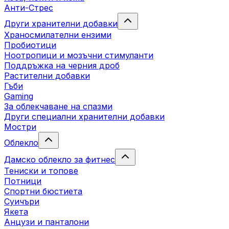
Анти-Стрес
Други хранителни добавки
Храносмилателни ензими
Пробиотици
Ноотропици и мозъчни стимуланти
Поддръжка на черния дроб
Растителни добавки
Гъби
Gaming
За облекчаване на спазми
Други специални хранителни добавки
Мостри
Облекло
Дамско облекло за фитнес
Тениски и топове
Потници
Спортни бюстиета
Суичъри
Якета
Aнцузи и панталони