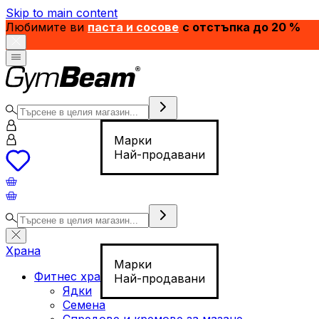
Skip to main content
Любимите ви
паста и сосове
с отстъпка до 20 %
Марки
Най-продавани
Храна
Марки
Фитнес храна
Най-продавани
Ядки
Семена
Спредове и кремове за мазане