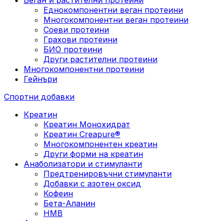
Еднокомпонентни веган протеини
Многокомпонентни веган протеини
Соеви протеини
Грахови протеини
БИО протеини
Други растителни протеини
Многокомпонентни протеини
Гейнъри
Спортни добавки
Креатин
Креатин Монохидрат
Креатин Creapure®
Многокомпонентен креатин
Други форми на креатин
Анаболизатори и стимуланти
Предтренировъчни стимуланти
Добавки с азотен оксид
Кофеин
Бета-Аланин
HMB