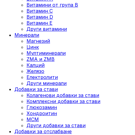
Витамини от група B
Витамин C
Витамин D
Витамин E
Други витамини
Минерали
Магнезий
Цинк
Мултиминерали
ZMA и ZMB
Калций
Желязо
Електролити
Други минерали
Добавки за стави
Колагенови добавки за стави
Комплексни добавки за стави
Глюкозамин
Хондроитин
МСМ
Други добавки за стави
Добавки за отслабване