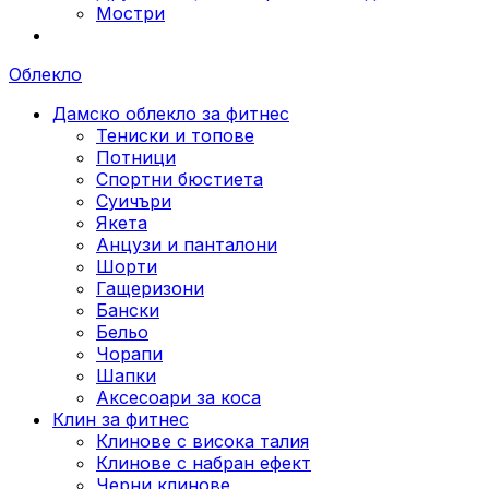
Мостри
Облекло
Дамско облекло за фитнес
Тениски и топове
Потници
Спортни бюстиета
Суичъри
Якета
Aнцузи и панталони
Шорти
Гащеризони
Бански
Бельо
Чорапи
Шапки
Аксесоари за коса
Клин за фитнес
Клинове с висока талия
Клинове с набран ефект
Черни клинове