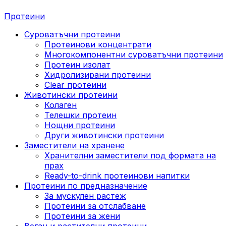
Протеини
Суроватъчни протеини
Протеинови концентрати
Многокомпонентни суроватъчни протеини
Протеин изолат
Хидролизирани протеини
Clear протеини
Животински протеини
Колаген
Телешки протеин
Нощни протеини
Други животински протеини
Заместители на хранене
Хранителни заместители под формата на
прах
Ready-to-drink протеинови напитки
Протеини по предназначение
За мускулен растеж
Протеини за отслабване
Протеини за жени
Веган и растителни протеини