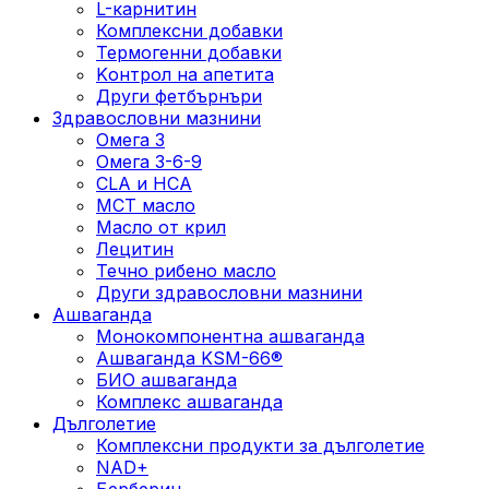
L-карнитин
Комплексни добавки
Термогенни добавки
Kонтрол на апетита
Други фетбърнъри
Здравословни мазнини
Омега 3
Омега 3-6-9
CLA и HCA
МСТ масло
Масло от крил
Лецитин
Течно рибено масло
Други здравословни мазнини
Ашваганда
Монокомпонентна ашваганда
Ашваганда KSM-66®
БИО ашваганда
Комплекс ашваганда
Дълголетие
Комплексни продукти за дълголетие
NAD+
Берберин