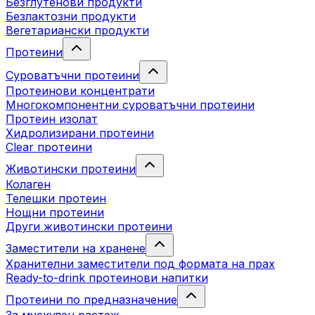
Безглутенови продукти
Безлактозни продукти
Вегетариански продукти
Протеини
Суроватъчни протеини
Протеинови концентрати
Многокомпонентни суроватъчни протеини
Протеин изолат
Хидролизирани протеини
Clear протеини
Животински протеини
Колаген
Телешки протеин
Нощни протеини
Други животински протеини
Заместители на хранене
Хранителни заместители под формата на прах
Ready-to-drink протеинови напитки
Протеини по предназначение