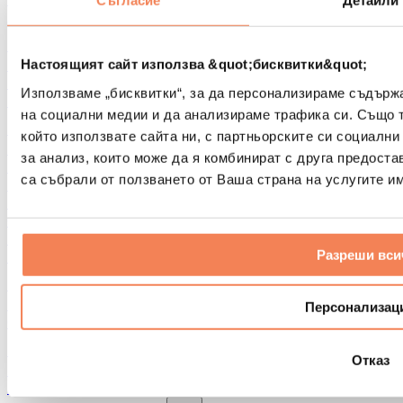
Съгласие
Детайли
Други помощни средства за рехабилитация
Чанти и раници
Чанти и аксесоари за храна
Настоящият сайт използва &quot;бисквитки&quot;
Чанти за фитнес
Използваме „бисквитки“, за да персонализираме съдърж
Раници
на социални медии и да анализираме трафика си. Също 
Аксесоари според вида дейност
който използвате сайта ни, с партньорските си социални
Бягане
за анализ, които може да я комбинират с друга предоста
Бойни спортове
са събрали от ползването от Ваша страна на услугите им
Колоездене
Йога и пилатес
Студена терапия
Плуване
Разреши вси
Пешеходен туризъм
Биохакинг
Терапия с червена светлина
Персонализац
Филтри и кани за вода
Екологични продукти за дома
Отказ
Перилни препарати
Продукти за почистване