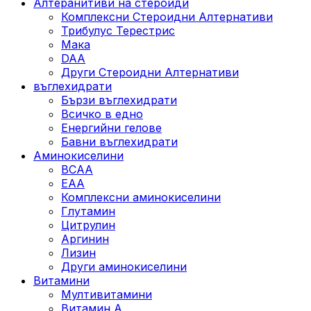
Алтеранитиви на стероиди
Комплексни Стероидни Алтернативи
Трибулус Терестрис
Maка
DAA
Други Стероидни Алтернативи
въглехидрати
Бързи въглехидрати
Всичко в едно
Енергийни гелове
Бавни въглехидрати
Аминокиселини
BCAA
EAA
Комплексни аминокиселини
Глутамин
Цитрулин
Аргинин
Лизин
Други аминокиселини
Витамини
Мултивитамини
Витамин А