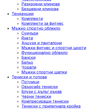
Разкроени клинове
Безшевни клинове
Тенденции
Комплекти
Комплекти за фитнес
Мъжко спортно облекло
Суичъри
Якета
Aнцузи и панталони
Mъжки фитнес и спортни шорти
Функционално облекло
Бански
Бельо
Чорапи
Mъжки спортни шапки
Тениски и топове
Потници
Овърсайз тениски
Блузи с дълъг ръкав
Черни тениски
Компресиращи тениски
Тениски с прилепнала кройка