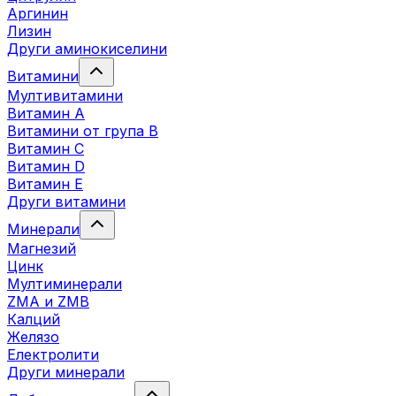
Аргинин
Лизин
Други аминокиселини
Витамини
Мултивитамини
Витамин А
Витамини от група B
Витамин C
Витамин D
Витамин E
Други витамини
Минерали
Магнезий
Цинк
Мултиминерали
ZMA и ZMB
Калций
Желязо
Електролити
Други минерали