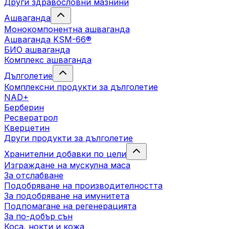
Други здравословни мазнини
Ашваганда
Монокомпонентна ашваганда
Ашваганда KSM-66®
БИО ашваганда
Комплекс ашваганда
Дълголетие
Комплексни продукти за дълголетие
NAD+
Берберин
Ресвератрол
Кверцетин
Други продукти за дълголетие
Хранителни добавки по цели
Изграждане на мускулна маса
За отслабване
Подобряване на производителността
За подобряване на имунитета
Подпомагане на регенерацията
За по-добър сън
Коса, нокти и кожа