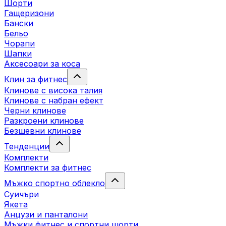
Шорти
Гащеризони
Бански
Бельо
Чорапи
Шапки
Аксесоари за коса
Клин за фитнес
Клинове с висока талия
Клинове с набран ефект
Черни клинове
Разкроени клинове
Безшевни клинове
Тенденции
Комплекти
Комплекти за фитнес
Мъжко спортно облекло
Суичъри
Якета
Aнцузи и панталони
Mъжки фитнес и спортни шорти