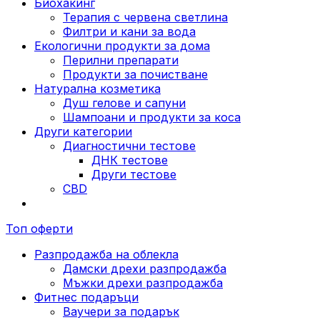
Биохакинг
Терапия с червена светлина
Филтри и кани за вода
Екологични продукти за дома
Перилни препарати
Продукти за почистване
Натурална козметика
Душ гелове и сапуни
Шампоани и продукти за коса
Други категории
Диагностични тестове
ДНК тестове
Други тестове
CBD
Топ оферти
Разпродажба на облекла
Дамски дрехи разпродажба
Мъжки дрехи разпродажба
Фитнес подаръци
Ваучери за подарък