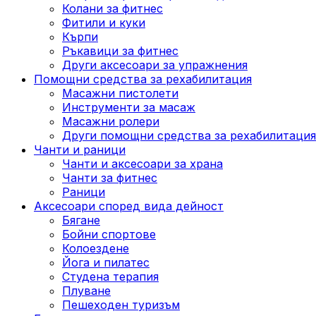
Колани за фитнес
Фитили и куки
Кърпи
Ръкавици за фитнес
Други аксесоари за упражнения
Помощни средства за рехабилитация
Масажни пистолети
Инструменти за масаж
Масажни ролери
Други помощни средства за рехабилитация
Чанти и раници
Чанти и аксесоари за храна
Чанти за фитнес
Раници
Аксесоари според вида дейност
Бягане
Бойни спортове
Колоездене
Йога и пилатес
Студена терапия
Плуване
Пешеходен туризъм