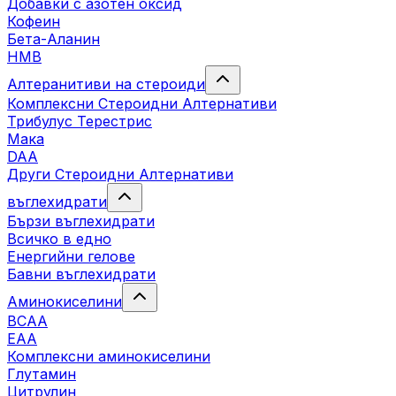
Добавки с азотен оксид
Кофеин
Бета-Аланин
HMB
Алтеранитиви на стероиди
Комплексни Стероидни Алтернативи
Трибулус Терестрис
Maка
DAA
Други Стероидни Алтернативи
въглехидрати
Бързи въглехидрати
Всичко в едно
Енергийни гелове
Бавни въглехидрати
Аминокиселини
BCAA
EAA
Комплексни аминокиселини
Глутамин
Цитрулин