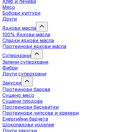
Хляб и печива
Месо
Бобови култури
Други
Ядкови масла
100% Ядкови масла
Сладки ядкови масла
Протеинови ядкови масла
Суперхрани
Зелени суперхрани
Фибри
Други суперхрани
3акуски
Протеинови бaрове
Сушено месо
Сушени плодове
Протеинови бисквитки
Протеинови чипсове и крекери
Енергийни барчета
Шоколадови изделия
Други закуски