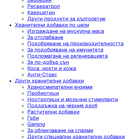
Ресвератрол
Кверцетин
Други продукти за дълголетие
Хранителни добавки по цели
Изграждане на мускулна маса
За отслабване
Подобряване на производителността
За подобряване на имунитета
Подпомагане на регенерацията
За по-добър сън
Коса, нокти и кожа
Анти-Стрес
Други хранителни добавки
Храносмилателни ензими
Пробиотици
Ноотропици и мозъчни стимуланти
Поддръжка на черния дроб
Растителни добавки
Гъби
Gaming
За облекчаване на спазми
Други специални хранителни добавки