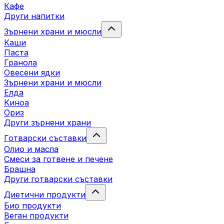
Кафе
Други напитки
Зърнени храни и мюсли
Каши
Паста
Гранола
Овесени ядки
Зърнени храни и мюсли
Елда
Киноа
Ориз
Други зърнени храни
Готварски съставки
Олио и масла
Смеси за готвене и печене
Брашна
Други готварски съставки
Диетични продукти
Био продукти
Веган продукти