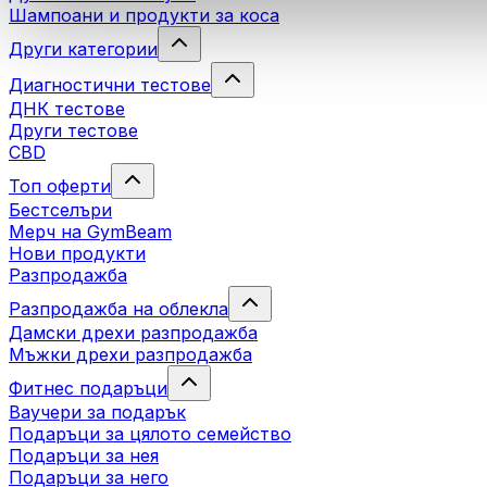
Шампоани и продукти за коса
Други категории
Диагностични тестове
ДНК тестове
Други тестове
CBD
Топ оферти
Бестселъри
Мерч на GymBeam
Нови продукти
Разпродажба
Разпродажба на облекла
Дамски дрехи разпродажба
Мъжки дрехи разпродажба
Фитнес подаръци
Ваучери за подарък
Подаръци за цялото семейство
Подаръци за нея
Подаръци за него