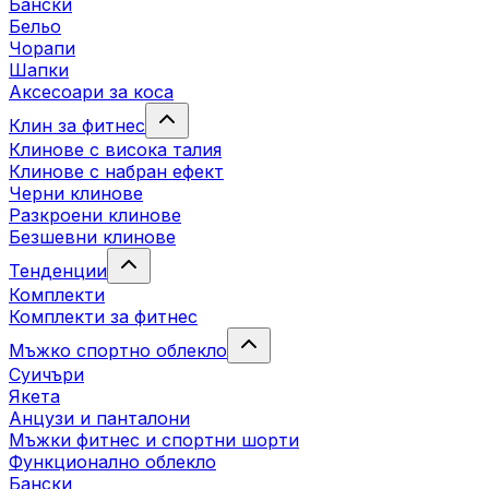
Бански
Бельо
Чорапи
Шапки
Аксесоари за коса
Клин за фитнес
Клинове с висока талия
Клинове с набран ефект
Черни клинове
Разкроени клинове
Безшевни клинове
Тенденции
Комплекти
Комплекти за фитнес
Мъжко спортно облекло
Суичъри
Якета
Aнцузи и панталони
Mъжки фитнес и спортни шорти
Функционално облекло
Бански