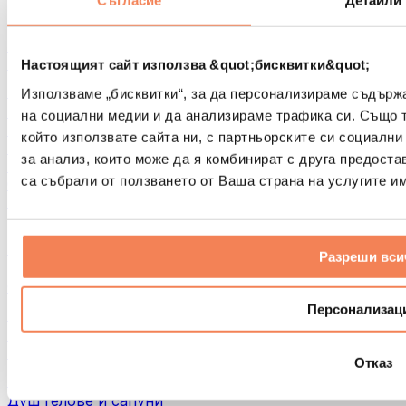
Съгласие
Детайли
Чанти и раници
Чанти и аксесоари за храна
Чанти за фитнес
Раници
Настоящият сайт използва &quot;бисквитки&quot;
Аксесоари според вида дейност
Използваме „бисквитки“, за да персонализираме съдърж
Бягане
на социални медии и да анализираме трафика си. Също 
Бойни спортове
който използвате сайта ни, с партньорските си социални
Колоездене
за анализ, които може да я комбинират с друга предоста
Йога и пилатес
са събрали от ползването от Ваша страна на услугите им
Студена терапия
Плуване
Пешеходен туризъм
Биохакинг
Разреши вси
Терапия с червена светлина
Филтри и кани за вода
Персонализац
Екологични продукти за дома
Перилни препарати
Продукти за почистване
Отказ
Натурална козметика
Душ гелове и сапуни