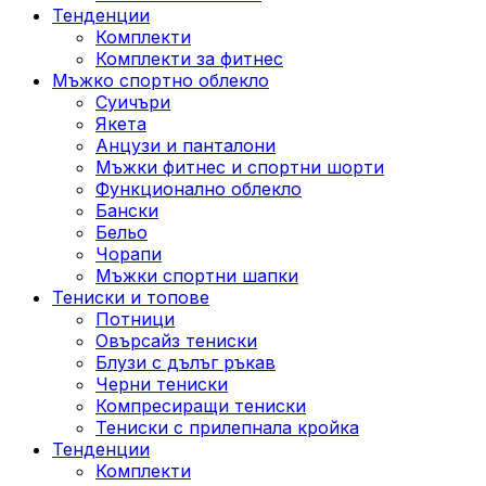
Тенденции
Комплекти
Комплекти за фитнес
Мъжко спортно облекло
Суичъри
Якета
Aнцузи и панталони
Mъжки фитнес и спортни шорти
Функционално облекло
Бански
Бельо
Чорапи
Mъжки спортни шапки
Тениски и топове
Потници
Овърсайз тениски
Блузи с дълъг ръкав
Черни тениски
Компресиращи тениски
Тениски с прилепнала кройка
Тенденции
Комплекти