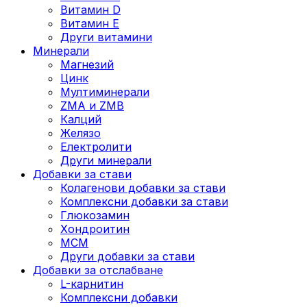
Витамин D
Витамин E
Други витамини
Минерали
Магнезий
Цинк
Мултиминерали
ZMA и ZMB
Калций
Желязо
Електролити
Други минерали
Добавки за стави
Колагенови добавки за стави
Комплексни добавки за стави
Глюкозамин
Хондроитин
МСМ
Други добавки за стави
Добавки за отслабване
L-карнитин
Комплексни добавки