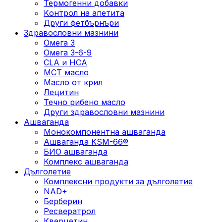
Термогенни добавки
Kонтрол на апетита
Други фетбърнъри
Здравословни мазнини
Омега 3
Омега 3-6-9
CLA и HCA
МСТ масло
Масло от крил
Лецитин
Течно рибено масло
Други здравословни мазнини
Ашваганда
Монокомпонентна ашваганда
Ашваганда KSM-66®
БИО ашваганда
Комплекс ашваганда
Дълголетие
Комплексни продукти за дълголетие
NAD+
Берберин
Ресвератрол
Кверцетин