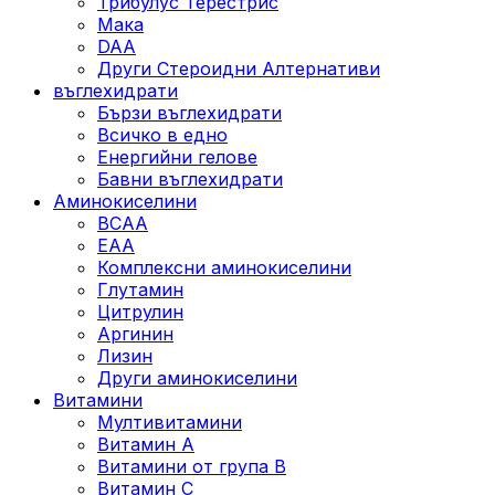
Трибулус Терестрис
Maка
DAA
Други Стероидни Алтернативи
въглехидрати
Бързи въглехидрати
Всичко в едно
Енергийни гелове
Бавни въглехидрати
Аминокиселини
BCAA
EAA
Комплексни аминокиселини
Глутамин
Цитрулин
Аргинин
Лизин
Други аминокиселини
Витамини
Мултивитамини
Витамин А
Витамини от група B
Витамин C