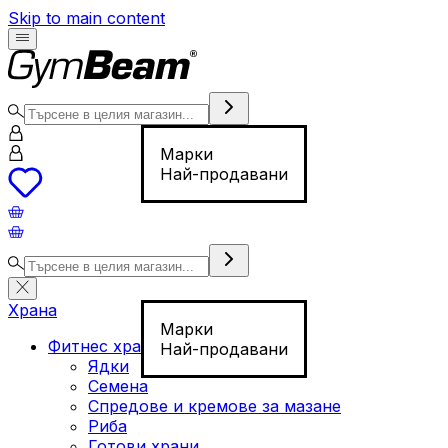
Skip to main content
Марки
Най-продавани
Храна
Марки
Фитнес храна
Най-продавани
Ядки
Семена
Спредове и кремове за мазане
Риба
Готови храни