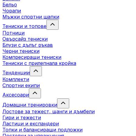
Бельо
Чорапи
Mъжки спортни шапки
Тениски и топове
Потници
Овърсайз тениски
Блузи с дълъг ръкав
Черни тениски
Компресиращи тениски
Тениски с прилепнала кройка
Тенденции
Комплекти
Спортни екипи
Аксесоари
Домашни тренировки
Лостове за тежест, щанги и дъмбели
Гири и тежести
Ластици и експандери
Топки и балансиращи подложки
Постелки за упражнения