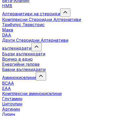
Бета-Аланин
HMB
Алтеранитиви на стероиди
Комплексни Стероидни Алтернативи
Трибулус Терестрис
Maка
DAA
Други Стероидни Алтернативи
въглехидрати
Бързи въглехидрати
Всичко в едно
Енергийни гелове
Бавни въглехидрати
Аминокиселини
BCAA
EAA
Комплексни аминокиселини
Глутамин
Цитрулин
Аргинин
Лизин