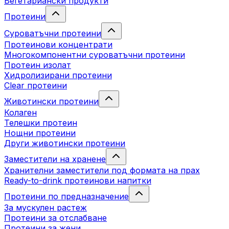
Вегетариански продукти
Протеини
Суроватъчни протеини
Протеинови концентрати
Многокомпонентни суроватъчни протеини
Протеин изолат
Хидролизирани протеини
Clear протеини
Животински протеини
Колаген
Телешки протеин
Нощни протеини
Други животински протеини
Заместители на хранене
Хранителни заместители под формата на прах
Ready-to-drink протеинови напитки
Протеини по предназначение
За мускулен растеж
Протеини за отслабване
Протеини за жени