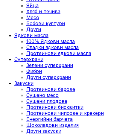
Яйца
Хляб и печива
Месо
Бобови култури
Други
Ядкови масла
100% Ядкови масла
Сладки ядкови масла
Протеинови ядкови масла
Суперхрани
Зелени суперхрани
Фибри
Други суперхрани
3акуски
Протеинови бaрове
Сушено месо
Сушени плодове
Протеинови бисквитки
Протеинови чипсове и крекери
Енергийни барчета
Шоколадови изделия
Други закуски