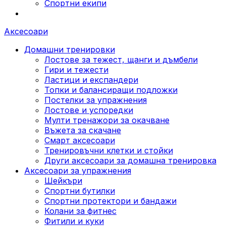
Спортни екипи
Аксесоари
Домашни тренировки
Лостове за тежест, щанги и дъмбели
Гири и тежести
Ластици и експандери
Топки и балансиращи подложки
Постелки за упражнения
Лостове и успоредки
Мулти тренажори за окачване
Въжета за скачане
Смарт аксесоари
Тренировъчни клетки и стойки
Други аксесоари за домашна тренировка
Аксесоари за упражнения
Шейкъри
Спортни бутилки
Спортни протектори и бандажи
Колани за фитнес
Фитили и куки