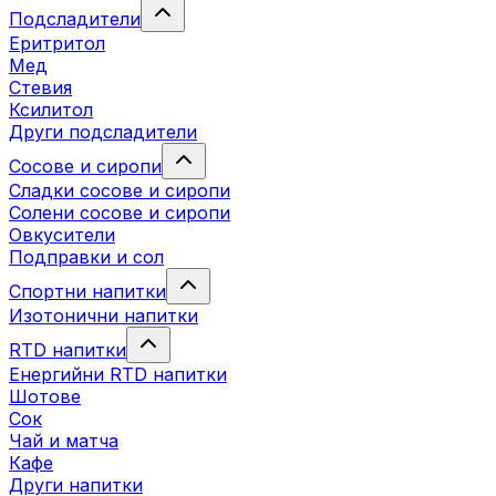
Подсладители
Еритритол
Мед
Стевия
Ксилитол
Други подсладители
Сосове и сиропи
Сладки сосове и сиропи
Солени сосове и сиропи
Овкусители
Подправки и сол
Спортни напитки
Изотонични напитки
RTD напитки
Енергийни RTD напитки
Шотове
Сок
Чай и матча
Кафе
Други напитки