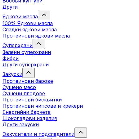
Бобови култури
Други
Ядкови масла
100% Ядкови масла
Сладки ядкови масла
Протеинови ядкови масла
Суперхрани
Зелени суперхрани
Фибри
Други суперхрани
3акуски
Протеинови бaрове
Сушено месо
Сушени плодове
Протеинови бисквитки
Протеинови чипсове и крекери
Енергийни барчета
Шоколадови изделия
Други закуски
Овкусители и подсладители