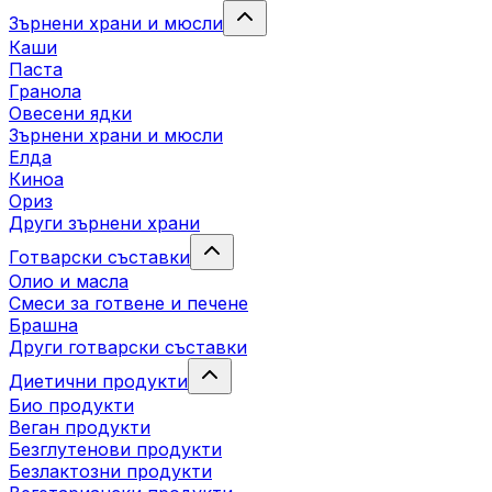
Зърнени храни и мюсли
Каши
Паста
Гранола
Овесени ядки
Зърнени храни и мюсли
Елда
Киноа
Ориз
Други зърнени храни
Готварски съставки
Олио и масла
Смеси за готвене и печене
Брашна
Други готварски съставки
Диетични продукти
Био продукти
Веган продукти
Безглутенови продукти
Безлактозни продукти