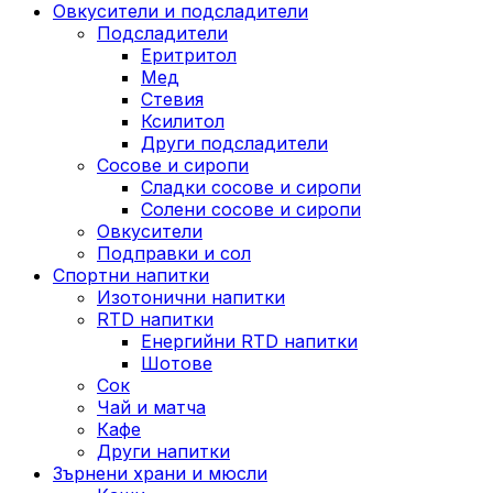
Овкусители и подсладители
Подсладители
Еритритол
Мед
Стевия
Ксилитол
Други подсладители
Сосове и сиропи
Сладки сосове и сиропи
Солени сосове и сиропи
Овкусители
Подправки и сол
Спортни напитки
Изотонични напитки
RTD напитки
Енергийни RTD напитки
Шотове
Сок
Чай и матча
Кафе
Други напитки
Зърнени храни и мюсли