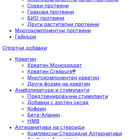
Соеви протеини
Грахови протеини
БИО протеини
Други растителни протеини
Многокомпонентни протеини
Гейнъри
Спортни добавки
Креатин
Креатин Монохидрат
Креатин Creapure®
Многокомпонентен креатин
Други форми на креатин
Анаболизатори и стимуланти
Предтренировъчни стимуланти
Добавки с азотен оксид
Кофеин
Бета-Аланин
HMB
Алтеранитиви на стероиди
Комплексни Стероидни Алтернативи