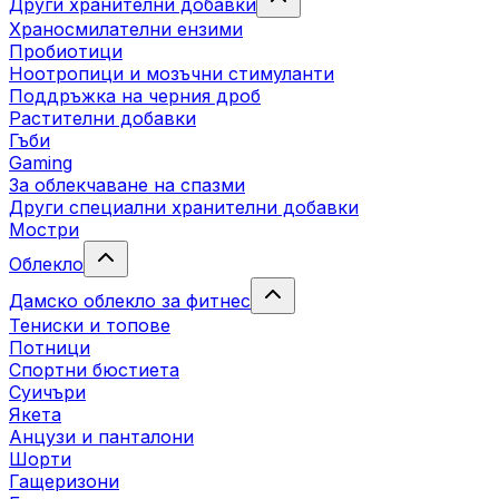
Други хранителни добавки
Храносмилателни ензими
Пробиотици
Ноотропици и мозъчни стимуланти
Поддръжка на черния дроб
Растителни добавки
Гъби
Gaming
За облекчаване на спазми
Други специални хранителни добавки
Мостри
Облекло
Дамско облекло за фитнес
Тениски и топове
Потници
Спортни бюстиета
Суичъри
Якета
Aнцузи и панталони
Шорти
Гащеризони