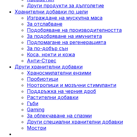
Други продукти за дълголетие
Хранителни добавки по цели
Изграждане на мускулна маса
За отслабване
Подобряване на производителността
За подобряване на имунитета
Подпомагане на регенерацията
За по-добър сън
Коса, нокти и кожа
Анти-Стрес
Други хранителни добавки
Храносмилателни ензими
Пробиотици
Ноотропици и мозъчни стимуланти
Поддръжка на черния дроб
Растителни добавки
Гъби
Gaming
За облекчаване на спазми
Други специални хранителни добавки
Мостри