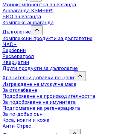
Монокомпонентна ашваганда
Ашваганда KSM-66®
БИО ашваганда
Комплекс ашваганда
Дълголетие
Комплексни продукти за дълголетие
NAD+
Берберин
Ресвератрол
Кверцетин
Други продукти за дълголетие
Хранителни добавки по цели
Изграждане на мускулна маса
За отслабване
Подобряване на производителността
За подобряване на имунитета
Подпомагане на регенерацията
За по-добър сън
Коса, нокти и кожа
Анти-Стрес