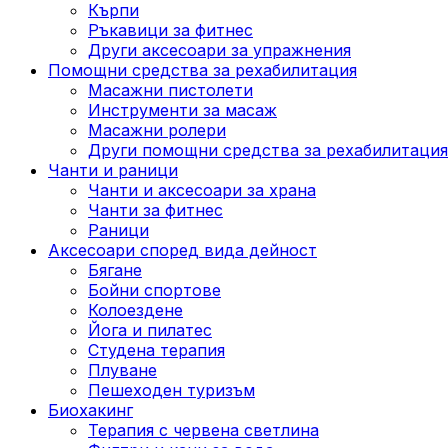
Кърпи
Ръкавици за фитнес
Други аксесоари за упражнения
Помощни средства за рехабилитация
Масажни пистолети
Инструменти за масаж
Масажни ролери
Други помощни средства за рехабилитация
Чанти и раници
Чанти и аксесоари за храна
Чанти за фитнес
Раници
Аксесоари според вида дейност
Бягане
Бойни спортове
Колоездене
Йога и пилатес
Студена терапия
Плуване
Пешеходен туризъм
Биохакинг
Терапия с червена светлина