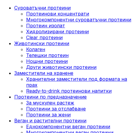
Суроватъчни протеини
Протеинови концентрати
Многокомпонентни суроватъчни протеини
Протеин изолат
Хидролизирани протеини
Clear протеини
Животински протеини
Колаген
Телешки протеин
Нощни протеини
Други животински протеини
Заместители на хранене
Хранителни заместители под формата на
прах
Ready-to-drink протеинови напитки
Протеини по предназначение
За мускулен растеж
Протеини за отслабване
Протеини за жени
Веган и растителни протеини
Еднокомпонентни веган протеини
Многокомпонентни веган протеини