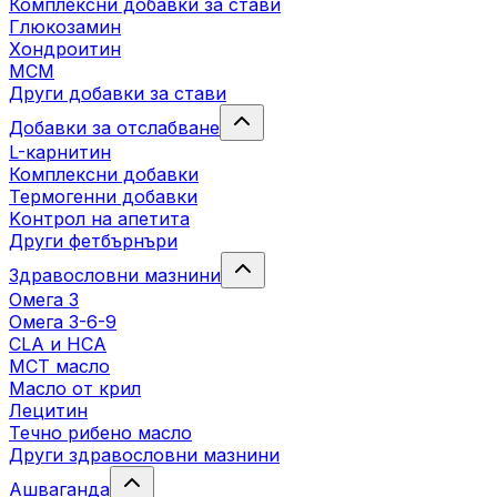
Комплексни добавки за стави
Глюкозамин
Хондроитин
МСМ
Други добавки за стави
Добавки за отслабване
L-карнитин
Комплексни добавки
Термогенни добавки
Kонтрол на апетита
Други фетбърнъри
Здравословни мазнини
Омега 3
Омега 3-6-9
CLA и HCA
МСТ масло
Масло от крил
Лецитин
Течно рибено масло
Други здравословни мазнини
Ашваганда