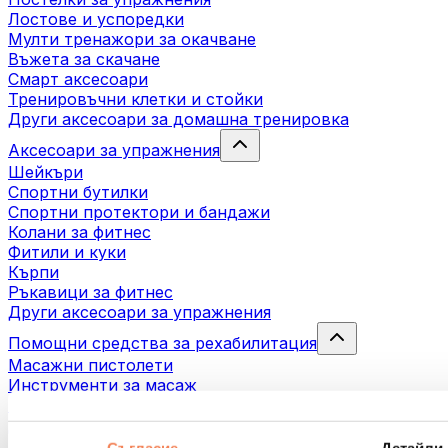
Лостове и успоредки
Мулти тренажори за окачване
Въжета за скачане
Смарт аксесоари
Тренировъчни клетки и стойки
Други аксесоари за домашна тренировка
Аксесоари за упражнения
Шейкъри
Спортни бутилки
Спортни протектори и бандажи
Колани за фитнес
Фитили и куки
Кърпи
Ръкавици за фитнес
Други аксесоари за упражнения
Помощни средства за рехабилитация
Масажни пистолети
Инструменти за масаж
Масажни ролери
Други помощни средства за рехабилитация