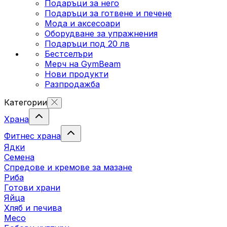
Подаръци за него
Подаръци за готвене и печене
Мода и аксесоари
Оборудване за упражнения
Подаръци под 20 лв
Бестселъри
Мерч на GymBeam
Нови продукти
Разпродажба
Категории
Храна
Фитнес храна
Ядки
Семена
Спредове и кремове за мазане
Риба
Готови храни
Яйца
Хляб и печива
Месо