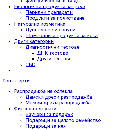
Филтри и кани за вода
Екологични продукти за дома
Перилни препарати
Продукти за почистване
Натурална козметика
Душ гелове и сапуни
Шампоани и продукти за коса
Други категории
Диагностични тестове
ДНК тестове
Други тестове
CBD
Топ оферти
Разпродажба на облекла
Дамски дрехи разпродажба
Мъжки дрехи разпродажба
Фитнес подаръци
Ваучери за подарък
Подаръци за цялото семейство
Подаръци за нея