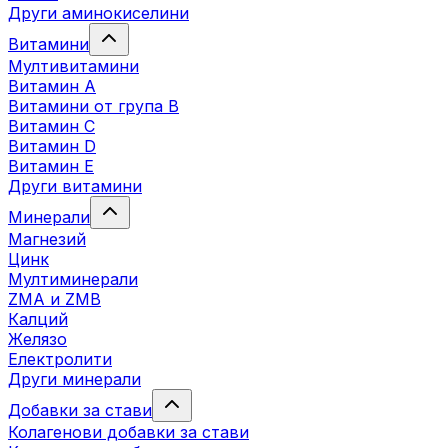
Други аминокиселини
Витамини
Мултивитамини
Витамин А
Витамини от група B
Витамин C
Витамин D
Витамин E
Други витамини
Минерали
Магнезий
Цинк
Мултиминерали
ZMA и ZMB
Калций
Желязо
Електролити
Други минерали
Добавки за стави
Колагенови добавки за стави