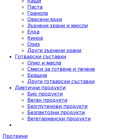
Каши
Паста
Гранола
Овесени ядки
Зърнени храни и мюсли
Елда
Киноа
Ориз
Други зърнени храни
Готварски съставки
Олио и масла
Смеси за готвене и печене
Брашна
Други готварски съставки
Диетични продукти
Био продукти
Веган продукти
Безглутенови продукти
Безлактозни продукти
Вегетариански продукти
Протеини