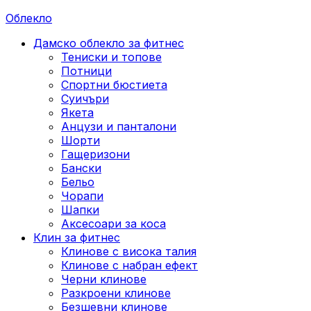
Облекло
Дамско облекло за фитнес
Тениски и топове
Потници
Спортни бюстиета
Суичъри
Якета
Aнцузи и панталони
Шорти
Гащеризони
Бански
Бельо
Чорапи
Шапки
Аксесоари за коса
Клин за фитнес
Клинове с висока талия
Клинове с набран ефект
Черни клинове
Разкроени клинове
Безшевни клинове