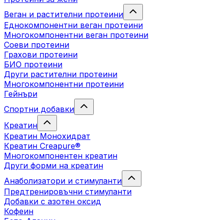
Веган и растителни протеини
Еднокомпонентни веган протеини
Многокомпонентни веган протеини
Соеви протеини
Грахови протеини
БИО протеини
Други растителни протеини
Многокомпонентни протеини
Гейнъри
Спортни добавки
Креатин
Креатин Монохидрат
Креатин Creapure®
Многокомпонентен креатин
Други форми на креатин
Анаболизатори и стимуланти
Предтренировъчни стимуланти
Добавки с азотен оксид
Кофеин