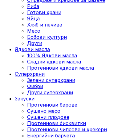
Риба
Готови храни
Яйца
Хляб и печива
Месо
Бобови култури
Други
Ядкови масла
100% Ядкови масла
Сладки ядкови масла
Протеинови ядкови масла
Суперхрани
Зелени суперхрани
Фибри
Други суперхрани
3акуски
Протеинови бaрове
Сушено месо
Сушени плодове
Протеинови бисквитки
Протеинови чипсове и крекери
Енергийни барчета