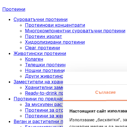
Протеини
Суроватъчни протеини
Протеинови концентрати
Многокомпонентни суроватъчни протеини
Протеин изолат
Хидролизирани протеини
Clear протеини
Животински протеини
Колаген
Телешки протеин
Нощни протеини
Други животински протеини
Заместители на хранене
Хранителни заместители под формата на п
Съгласие
Ready-to-drink протеинови напитки
Протеини по предназначение
За мускулен растеж
Протеини за отслабване
Настоящият сайт използва
Протеини за жени
Използваме „бисквитки“, з
Веган и растителни протеини
социални медии и да анали
Еднокомпонентни веган протеини