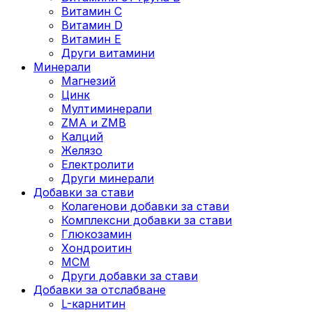
Витамин C
Витамин D
Витамин E
Други витамини
Минерали
Магнезий
Цинк
Мултиминерали
ZMA и ZMB
Калций
Желязо
Електролити
Други минерали
Добавки за стави
Колагенови добавки за стави
Комплексни добавки за стави
Глюкозамин
Хондроитин
МСМ
Други добавки за стави
Добавки за отслабване
L-карнитин