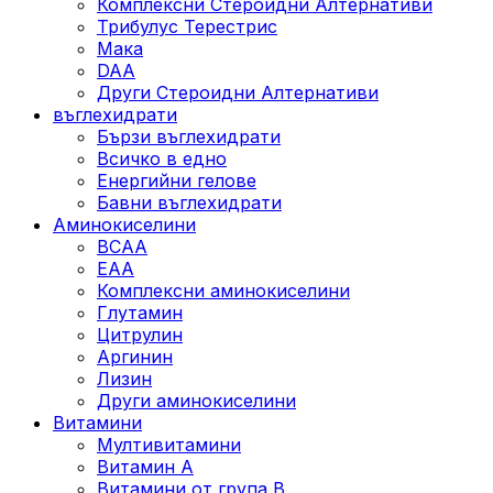
Комплексни Стероидни Алтернативи
Трибулус Терестрис
Maка
DAA
Други Стероидни Алтернативи
въглехидрати
Бързи въглехидрати
Всичко в едно
Енергийни гелове
Бавни въглехидрати
Аминокиселини
BCAA
EAA
Комплексни аминокиселини
Глутамин
Цитрулин
Аргинин
Лизин
Други аминокиселини
Витамини
Мултивитамини
Витамин А
Витамини от група B