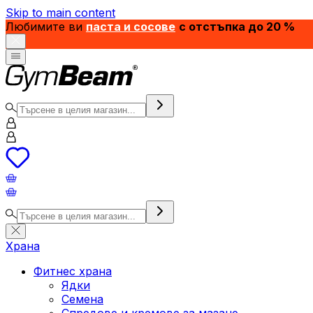
Skip to main content
Любимите ви
паста и сосове
с отстъпка до 20 %
Храна
Фитнес храна
Ядки
Семена
Спредове и кремове за мазане