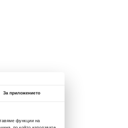
За приложението
ставяме функции на
чина, по който използвате