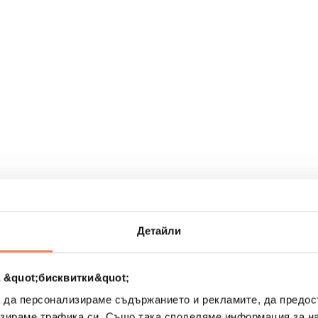
рах
Детайли
 &quot;бисквитки&quot;
а да персонализираме съдържанието и рекламите, да предо
зираме трафика си. Също така споделяме информация за на