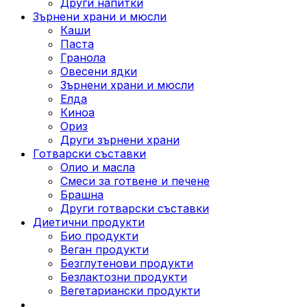
Други напитки
Зърнени храни и мюсли
Каши
Паста
Гранола
Овесени ядки
Зърнени храни и мюсли
Елда
Киноа
Ориз
Други зърнени храни
Готварски съставки
Олио и масла
Смеси за готвене и печене
Брашна
Други готварски съставки
Диетични продукти
Био продукти
Веган продукти
Безглутенови продукти
Безлактозни продукти
Вегетариански продукти