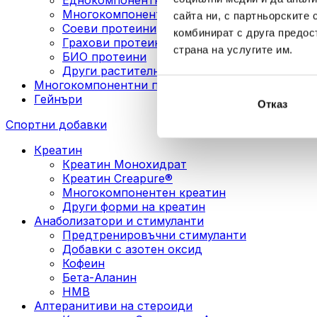
Многокомпонентни веган протеини
сайта ни, с партньорските 
Соеви протеини
комбинират с друга предос
Грахови протеини
страна на услугите им.
БИО протеини
Други растителни протеини
Многокомпонентни протеини
Гейнъри
Отказ
Спортни добавки
Креатин
Креатин Монохидрат
Креатин Creapure®
Многокомпонентен креатин
Други форми на креатин
Анаболизатори и стимуланти
Предтренировъчни стимуланти
Добавки с азотен оксид
Кофеин
Бета-Аланин
HMB
Алтеранитиви на стероиди