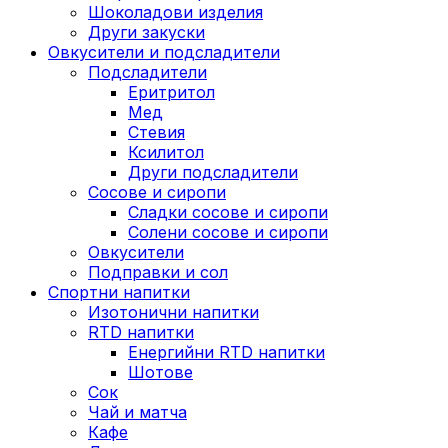
Шоколадови изделия
Други закуски
Овкусители и подсладители
Подсладители
Еритритол
Мед
Стевия
Ксилитол
Други подсладители
Сосове и сиропи
Сладки сосове и сиропи
Солени сосове и сиропи
Овкусители
Подправки и сол
Спортни напитки
Изотонични напитки
RTD напитки
Енергийни RTD напитки
Шотове
Сок
Чай и матча
Кафе