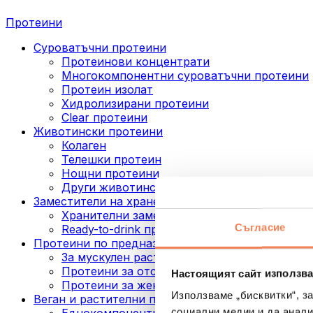
Протеини
Суроватъчни протеини
Протеинови концентрати
Многокомпонентни суроватъчни протеини
Протеин изолат
Хидролизирани протеини
Clear протеини
Животински протеини
Колаген
Телешки протеин
Нощни протеини
Други животински протеини
Заместители на хранене
Хранителни заместители под формата на п
Съгласие
Ready-to-drink протеинови напитки
Протеини по предназначение
За мускулен растеж
Протеини за отслабване
Настоящият сайт използва
Протеини за жени
Използваме „бисквитки“, з
Веган и растителни протеини
социални медии и да анали
Еднокомпонентни веган протеини