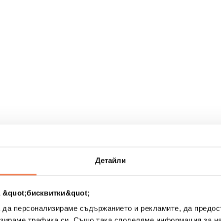
рах
Детайли
 &quot;бисквитки&quot;
а да персонализираме съдържанието и рекламите, да предо
зираме трафика си. Също така споделяме информация за на