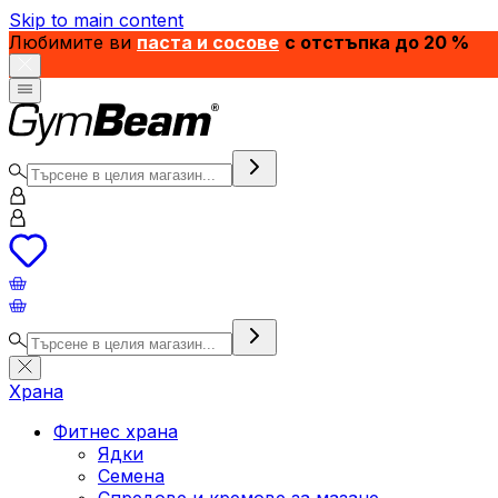
Skip to main content
Любимите ви
паста и сосове
с отстъпка до 20 %
Храна
Фитнес храна
Ядки
Семена
Спредове и кремове за мазане