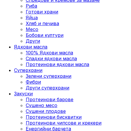
Риба
Готови храни
Яйца
Хляб и печива
Месо
Бобови култури
Други
Ядкови масла
100% Ядкови масла
Сладки ядкови масла
Протеинови ядкови масла
Суперхрани
Зелени суперхрани
Фибри
Други суперхрани
3акуски
Протеинови бaрове
Сушено месо
Сушени плодове
Протеинови бисквитки
Протеинови чипсове и крекери
Енергийни барчета