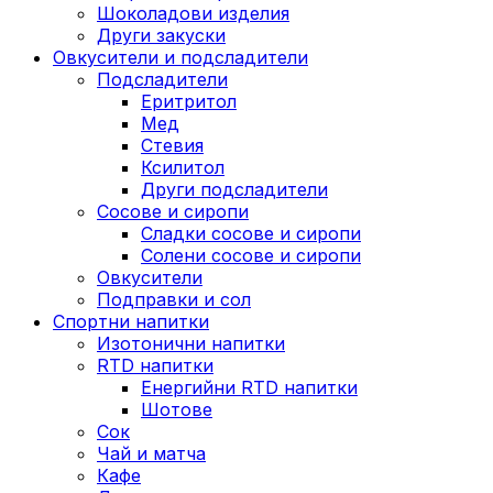
Шоколадови изделия
Други закуски
Овкусители и подсладители
Подсладители
Еритритол
Мед
Стевия
Ксилитол
Други подсладители
Сосове и сиропи
Сладки сосове и сиропи
Солени сосове и сиропи
Овкусители
Подправки и сол
Спортни напитки
Изотонични напитки
RTD напитки
Енергийни RTD напитки
Шотове
Сок
Чай и матча
Кафе