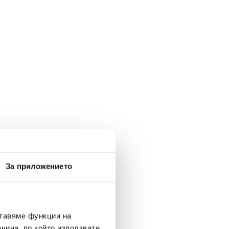
За приложението
ставяме функции на
чина, по който използвате