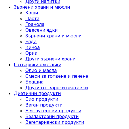
Други напитки
Зърнени храни и мюсли
Каши
Паста
Гранола
Овесени ядки
Зърнени храни и мюсли
Елда
Киноа
Ориз
Други зърнени храни
Готварски съставки
Олио и масла
Смеси за готвене и печене
Брашна
Други готварски съставки
Диетични продукти
Био продукти
Веган продукти
Безглутенови продукти
Безлактозни продукти
Вегетариански продукти