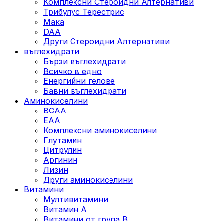
Комплексни Стероидни Алтернативи
Трибулус Терестрис
Maка
DAA
Други Стероидни Алтернативи
въглехидрати
Бързи въглехидрати
Всичко в едно
Енергийни гелове
Бавни въглехидрати
Аминокиселини
BCAA
EAA
Комплексни аминокиселини
Глутамин
Цитрулин
Аргинин
Лизин
Други аминокиселини
Витамини
Мултивитамини
Витамин А
Витамини от група B