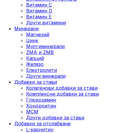
Витамин C
Витамин D
Витамин E
Други витамини
Минерали
Магнезий
Цинк
Мултиминерали
ZMA и ZMB
Калций
Желязо
Електролити
Други минерали
Добавки за стави
Колагенови добавки за стави
Комплексни добавки за стави
Глюкозамин
Хондроитин
МСМ
Други добавки за стави
Добавки за отслабване
L-карнитин