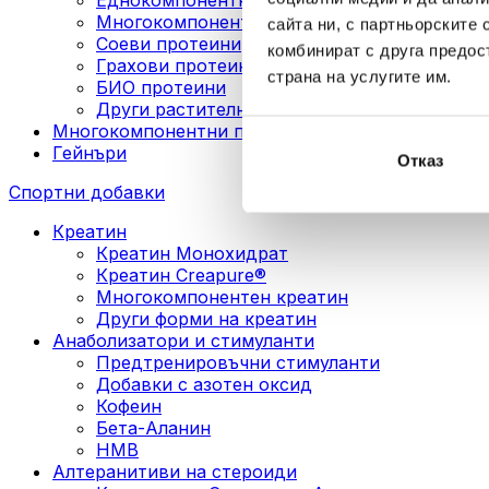
Многокомпонентни веган протеини
сайта ни, с партньорските 
Соеви протеини
комбинират с друга предос
Грахови протеини
страна на услугите им.
БИО протеини
Други растителни протеини
Многокомпонентни протеини
Гейнъри
Отказ
Спортни добавки
Креатин
Креатин Монохидрат
Креатин Creapure®
Многокомпонентен креатин
Други форми на креатин
Анаболизатори и стимуланти
Предтренировъчни стимуланти
Добавки с азотен оксид
Кофеин
Бета-Аланин
HMB
Алтеранитиви на стероиди