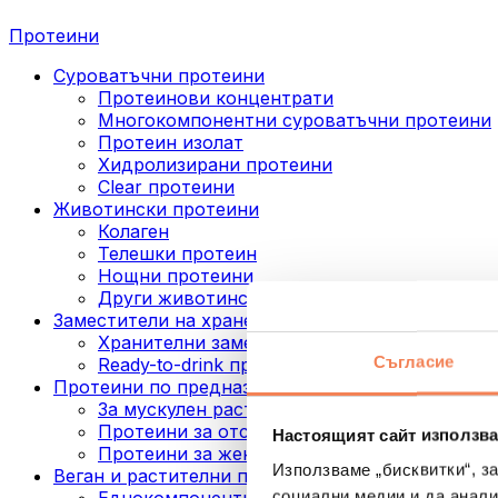
Протеини
Суроватъчни протеини
Протеинови концентрати
Многокомпонентни суроватъчни протеини
Протеин изолат
Хидролизирани протеини
Clear протеини
Животински протеини
Колаген
Телешки протеин
Нощни протеини
Други животински протеини
Заместители на хранене
Хранителни заместители под формата на п
Съгласие
Ready-to-drink протеинови напитки
Протеини по предназначение
За мускулен растеж
Протеини за отслабване
Настоящият сайт използва
Протеини за жени
Използваме „бисквитки“, з
Веган и растителни протеини
социални медии и да анали
Еднокомпонентни веган протеини