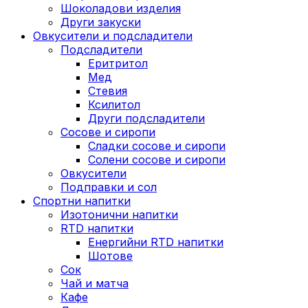
Шоколадови изделия
Други закуски
Овкусители и подсладители
Подсладители
Еритритол
Мед
Стевия
Ксилитол
Други подсладители
Сосове и сиропи
Сладки сосове и сиропи
Солени сосове и сиропи
Овкусители
Подправки и сол
Спортни напитки
Изотонични напитки
RTD напитки
Енергийни RTD напитки
Шотове
Сок
Чай и матча
Кафе