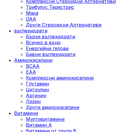
Комплексни Стероидни Алтернативи
Трибулус Терестрис
Maка
DAA
Други Стероидни Алтернативи
въглехидрати
Бързи въглехидрати
Всичко в едно
Енергийни гелове
Бавни въглехидрати
Аминокиселини
BCAA
EAA
Комплексни аминокиселини
Глутамин
Цитрулин
Аргинин
Лизин
Други аминокиселини
Витамини
Мултивитамини
Витамин А
Витамини от група B