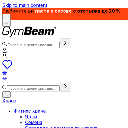
Skip to main content
Любимите ви
паста и сосове
с отстъпка до 20 %
Храна
Фитнес храна
Ядки
Семена
Спредове и кремове за мазане