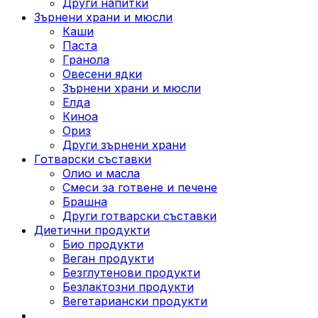
Други напитки
Зърнени храни и мюсли
Каши
Паста
Гранола
Овесени ядки
Зърнени храни и мюсли
Елда
Киноа
Ориз
Други зърнени храни
Готварски съставки
Олио и масла
Смеси за готвене и печене
Брашна
Други готварски съставки
Диетични продукти
Био продукти
Веган продукти
Безглутенови продукти
Безлактозни продукти
Вегетариански продукти