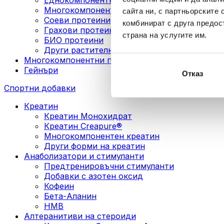
Многокомпонентни веган протеини
сайта ни, с партньорските 
Соеви протеини
комбинират с друга предос
Грахови протеини
страна на услугите им.
БИО протеини
Други растителни протеини
Многокомпонентни протеини
Гейнъри
Отказ
Спортни добавки
Креатин
Креатин Монохидрат
Креатин Creapure®
Многокомпонентен креатин
Други форми на креатин
Анаболизатори и стимуланти
Предтренировъчни стимуланти
Добавки с азотен оксид
Кофеин
Бета-Аланин
HMB
Алтеранитиви на стероиди