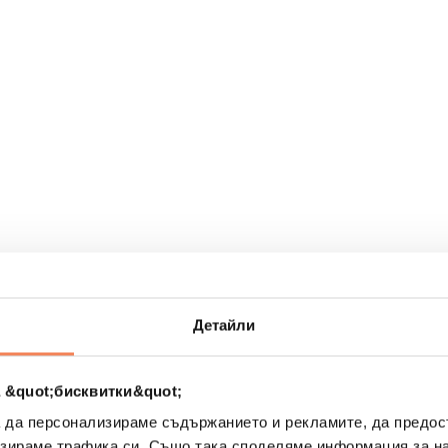
рах
Детайли
 &quot;бисквитки&quot;
а да персонализираме съдържанието и рекламите, да предо
зираме трафика си. Също така споделяме информация за на