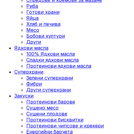
Риба
Готови храни
Яйца
Хляб и печива
Месо
Бобови култури
Други
Ядкови масла
100% Ядкови масла
Сладки ядкови масла
Протеинови ядкови масла
Суперхрани
Зелени суперхрани
Фибри
Други суперхрани
3акуски
Протеинови бaрове
Сушено месо
Сушени плодове
Протеинови бисквитки
Протеинови чипсове и крекери
Енергийни барчета