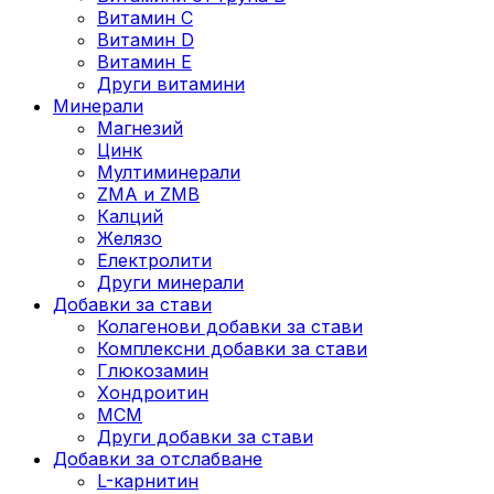
Витамин C
Витамин D
Витамин E
Други витамини
Минерали
Магнезий
Цинк
Мултиминерали
ZMA и ZMB
Калций
Желязо
Електролити
Други минерали
Добавки за стави
Колагенови добавки за стави
Комплексни добавки за стави
Глюкозамин
Хондроитин
МСМ
Други добавки за стави
Добавки за отслабване
L-карнитин