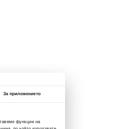
За приложението
ставяме функции на
чина, по който използвате