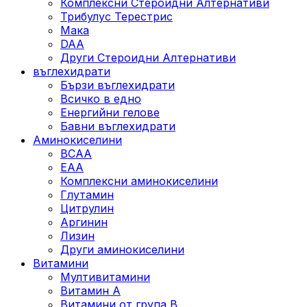
Комплексни Стероидни Алтернативи
Трибулус Терестрис
Maка
DAA
Други Стероидни Алтернативи
въглехидрати
Бързи въглехидрати
Всичко в едно
Енергийни гелове
Бавни въглехидрати
Аминокиселини
BCAA
EAA
Комплексни аминокиселини
Глутамин
Цитрулин
Аргинин
Лизин
Други аминокиселини
Витамини
Мултивитамини
Витамин А
Витамини от група B