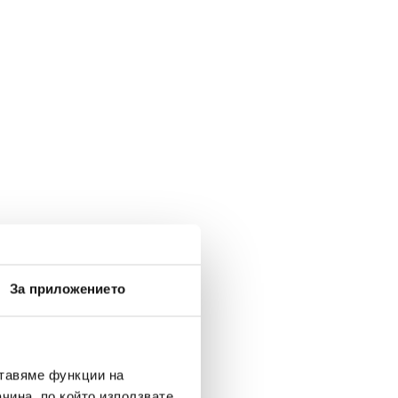
За приложението
ставяме функции на
чина, по който използвате