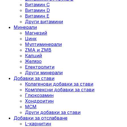
Витамин C
Витамин D
Витамин E
Други витамини
Минерали
Магнезий
Цинк
Мултиминерали
ZMA и ZMB
Калций
Желязо
Електролити
Други минерали
Добавки за стави
Колагенови добавки за стави
Комплексни добавки за стави
Глюкозамин
Хондроитин
МСМ
Други добавки за стави
Добавки за отслабване
L-карнитин