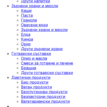
Други напитки
Зърнени храни и мюсли
Каши
Паста
Гранола
Овесени ядки
Зърнени храни и мюсли
Елда
Киноа
Ориз
Други зърнени храни
Готварски съставки
Олио и масла
Смеси за готвене и печене
Брашна
Други готварски съставки
Диетични продукти
Био продукти
Веган продукти
Безглутенови продукти
Безлактозни продукти
Вегетариански продукти