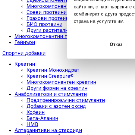
Многокомпонентни веган протеини
сайта ни, с партньорските 
Соеви протеини
комбинират с друга предос
Грахови протеини
страна на услугите им.
БИО протеини
Други растителни протеини
Многокомпонентни протеини
Гейнъри
Отказ
Спортни добавки
Креатин
Креатин Монохидрат
Креатин Creapure®
Многокомпонентен креатин
Други форми на креатин
Анаболизатори и стимуланти
Предтренировъчни стимуланти
Добавки с азотен оксид
Кофеин
Бета-Аланин
HMB
Алтеранитиви на стероиди