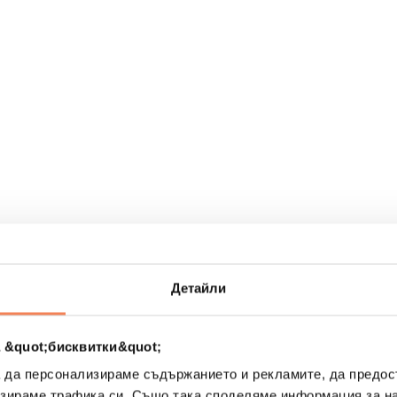
рах
Детайли
 &quot;бисквитки&quot;
а да персонализираме съдържанието и рекламите, да предо
зираме трафика си. Също така споделяме информация за на