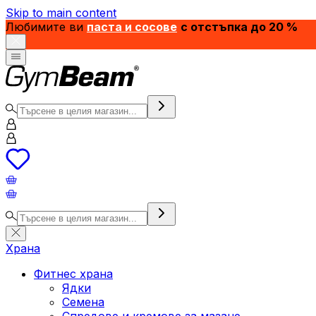
Skip to main content
Любимите ви
паста и сосове
с отстъпка до 20 %
Храна
Фитнес храна
Ядки
Семена
Спредове и кремове за мазане