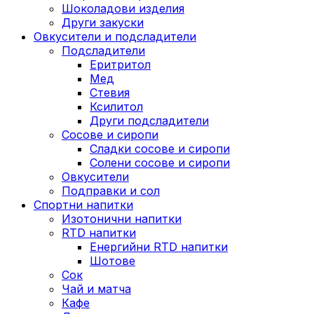
Шоколадови изделия
Други закуски
Овкусители и подсладители
Подсладители
Еритритол
Мед
Стевия
Ксилитол
Други подсладители
Сосове и сиропи
Сладки сосове и сиропи
Солени сосове и сиропи
Овкусители
Подправки и сол
Спортни напитки
Изотонични напитки
RTD напитки
Енергийни RTD напитки
Шотове
Сок
Чай и матча
Кафе