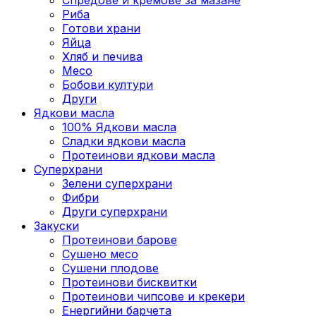
Риба
Готови храни
Яйца
Хляб и печива
Месо
Бобови култури
Други
Ядкови масла
100% Ядкови масла
Сладки ядкови масла
Протеинови ядкови масла
Суперхрани
Зелени суперхрани
Фибри
Други суперхрани
3акуски
Протеинови бaрове
Сушено месо
Сушени плодове
Протеинови бисквитки
Протеинови чипсове и крекери
Енергийни барчета