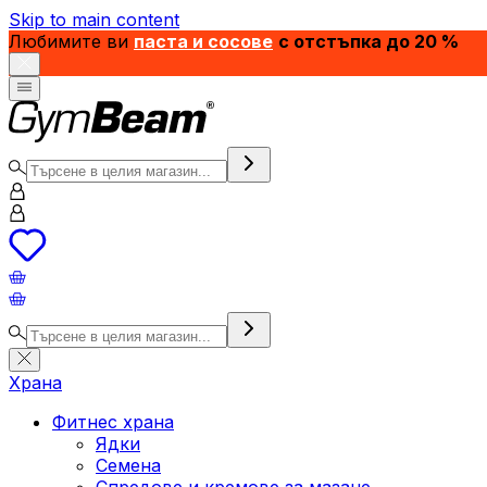
Skip to main content
Любимите ви
паста и сосове
с отстъпка до 20 %
Храна
Фитнес храна
Ядки
Семена
Спредове и кремове за мазане