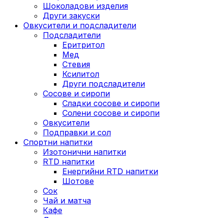
Шоколадови изделия
Други закуски
Овкусители и подсладители
Подсладители
Еритритол
Мед
Стевия
Ксилитол
Други подсладители
Сосове и сиропи
Сладки сосове и сиропи
Солени сосове и сиропи
Овкусители
Подправки и сол
Спортни напитки
Изотонични напитки
RTD напитки
Енергийни RTD напитки
Шотове
Сок
Чай и матча
Кафе