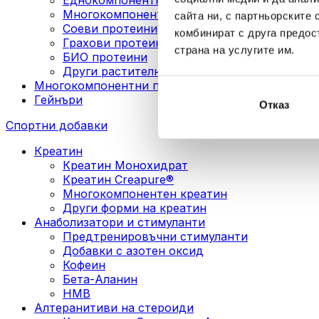
Многокомпонентни веган протеини
сайта ни, с партньорските 
Соеви протеини
комбинират с друга предос
Грахови протеини
страна на услугите им.
БИО протеини
Други растителни протеини
Многокомпонентни протеини
Гейнъри
Отказ
Спортни добавки
Креатин
Креатин Монохидрат
Креатин Creapure®
Многокомпонентен креатин
Други форми на креатин
Анаболизатори и стимуланти
Предтренировъчни стимуланти
Добавки с азотен оксид
Кофеин
Бета-Аланин
HMB
Алтеранитиви на стероиди