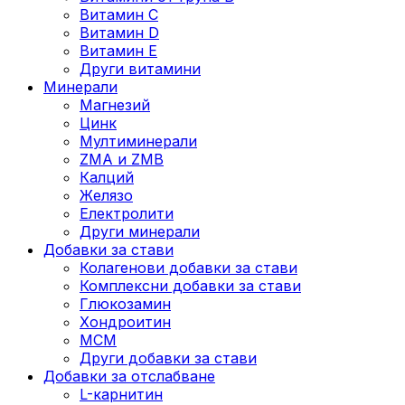
Витамин C
Витамин D
Витамин E
Други витамини
Минерали
Магнезий
Цинк
Мултиминерали
ZMA и ZMB
Калций
Желязо
Електролити
Други минерали
Добавки за стави
Колагенови добавки за стави
Комплексни добавки за стави
Глюкозамин
Хондроитин
МСМ
Други добавки за стави
Добавки за отслабване
L-карнитин