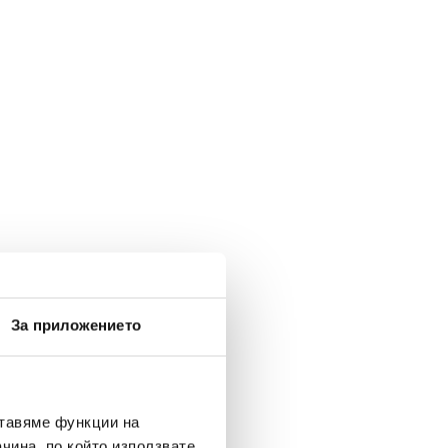
За приложението
ставяме функции на
чина, по който използвате