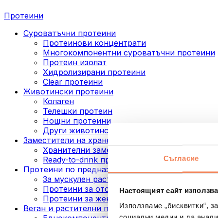
Протеини
Суроватъчни протеини
Протеинови концентрати
Многокомпонентни суроватъчни протеини
Протеин изолат
Хидролизирани протеини
Clear протеини
Животински протеини
Колаген
Телешки протеин
Нощни протеини
Други животински протеини
Заместители на хранене
Хранителни заместители под формата на п
Съгласие
Ready-to-drink протеинови напитки
Протеини по предназначение
За мускулен растеж
Протеини за отслабване
Настоящият сайт използва
Протеини за жени
Използваме „бисквитки“, з
Веган и растителни протеини
социални медии и да анали
Еднокомпонентни веган протеини