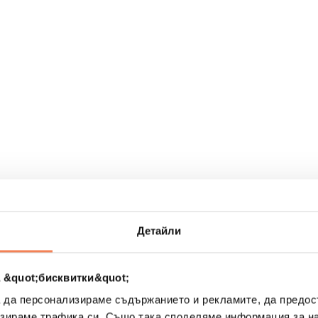
рах
Детайли
 &quot;бисквитки&quot;
а да персонализираме съдържанието и рекламите, да предо
зираме трафика си. Също така споделяме информация за на