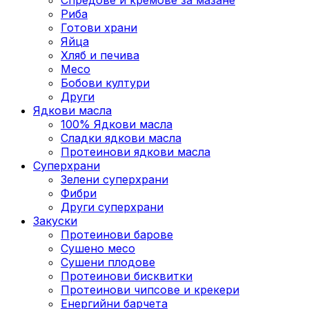
Риба
Готови храни
Яйца
Хляб и печива
Месо
Бобови култури
Други
Ядкови масла
100% Ядкови масла
Сладки ядкови масла
Протеинови ядкови масла
Суперхрани
Зелени суперхрани
Фибри
Други суперхрани
3акуски
Протеинови бaрове
Сушено месо
Сушени плодове
Протеинови бисквитки
Протеинови чипсове и крекери
Енергийни барчета