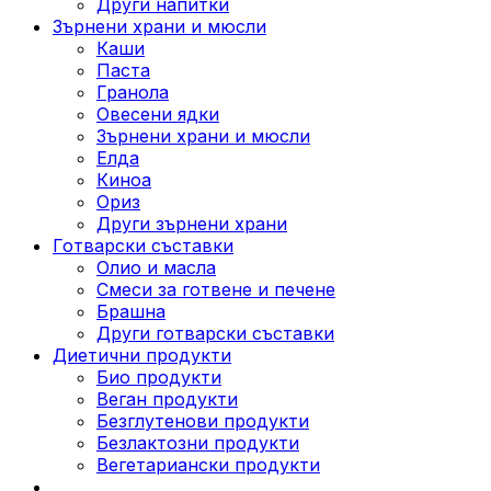
Други напитки
Зърнени храни и мюсли
Каши
Паста
Гранола
Овесени ядки
Зърнени храни и мюсли
Елда
Киноа
Ориз
Други зърнени храни
Готварски съставки
Олио и масла
Смеси за готвене и печене
Брашна
Други готварски съставки
Диетични продукти
Био продукти
Веган продукти
Безглутенови продукти
Безлактозни продукти
Вегетариански продукти