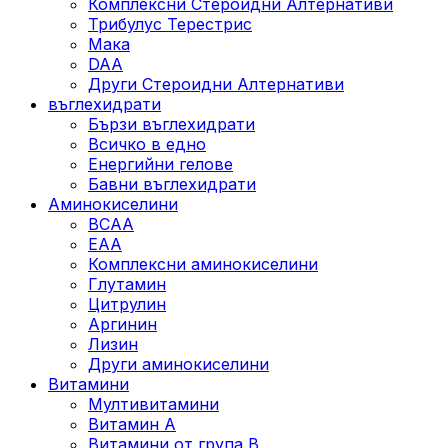
Комплексни Стероидни Алтернативи
Трибулус Терестрис
Maка
DAA
Други Стероидни Алтернативи
въглехидрати
Бързи въглехидрати
Всичко в едно
Енергийни гелове
Бавни въглехидрати
Аминокиселини
BCAA
EAA
Комплексни аминокиселини
Глутамин
Цитрулин
Аргинин
Лизин
Други аминокиселини
Витамини
Мултивитамини
Витамин А
Витамини от група B