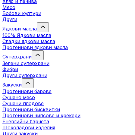
Хляб и печива
Месо
Бобови култури
Други
Ядкови масла
100% Ядкови масла
Сладки ядкови масла
Протеинови ядкови масла
Суперхрани
Зелени суперхрани
Фибри
Други суперхрани
3акуски
Протеинови бaрове
Сушено месо
Сушени плодове
Протеинови бисквитки
Протеинови чипсове и крекери
Енергийни барчета
Шоколадови изделия
Други закуски