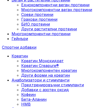
Еднокомпонентни веган протеини
Многокомпонентни веган протеини
Соеви протеини
Грахови протеини
БИО протеини
Други растителни протеини
Многокомпонентни протеини
Гейнъри
Спортни добавки
Креатин
Креатин Монохидрат
Креатин Creapure®
Многокомпонентен креатин
Други форми на креатин
Анаболизатори и стимуланти
Предтренировъчни стимуланти
Добавки с азотен оксид
Кофеин
Бета-Аланин
HMB