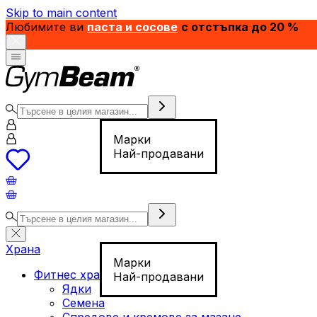
Skip to main content
Любимите ви
паста и сосове
с отстъпка до 20 %
Марки
Най-продавани
Храна
Марки
Фитнес храна
Най-продавани
Ядки
Семена
Спредове и кремове за мазане