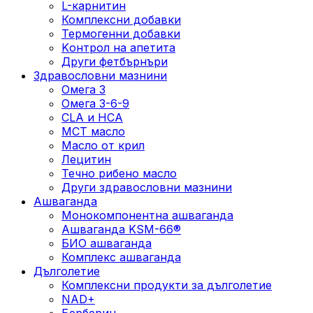
L-карнитин
Комплексни добавки
Термогенни добавки
Kонтрол на апетита
Други фетбърнъри
Здравословни мазнини
Омега 3
Омега 3-6-9
CLA и HCA
МСТ масло
Масло от крил
Лецитин
Течно рибено масло
Други здравословни мазнини
Ашваганда
Монокомпонентна ашваганда
Ашваганда KSM-66®
БИО ашваганда
Комплекс ашваганда
Дълголетие
Комплексни продукти за дълголетие
NAD+
Берберин