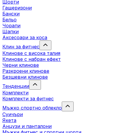
Шорти
Гащеризони
Бански
Бельо
Чорапи
Шапки
Аксесоари за коса
Клин за фитнес
Клинове с висока талия
Клинове с набран ефект
Черни клинове
Разкроени клинове
Безшевни клинове
Тенденции
Комплекти
Комплекти за фитнес
Мъжко спортно облекло
Суичъри
Якета
Aнцузи и панталони
Mъжки фитнес и спортни шорти