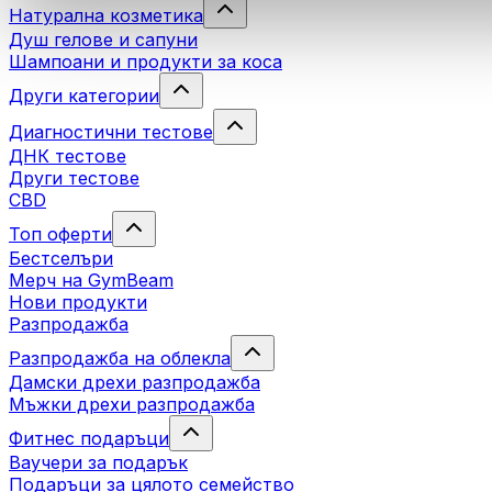
Натурална козметика
Душ гелове и сапуни
Шампоани и продукти за коса
Други категории
Диагностични тестове
ДНК тестове
Други тестове
CBD
Топ оферти
Бестселъри
Мерч на GymBeam
Нови продукти
Разпродажба
Разпродажба на облекла
Дамски дрехи разпродажба
Мъжки дрехи разпродажба
Фитнес подаръци
Ваучери за подарък
Подаръци за цялото семейство