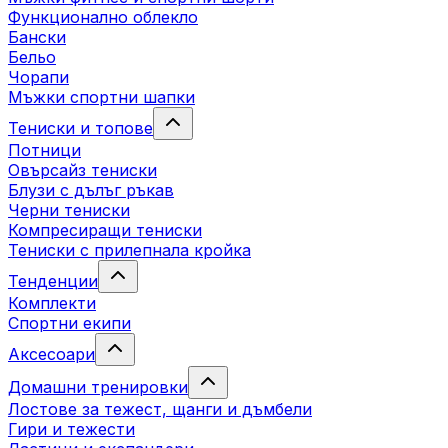
Функционално облекло
Бански
Бельо
Чорапи
Mъжки спортни шапки
Тениски и топове
Потници
Овърсайз тениски
Блузи с дълъг ръкав
Черни тениски
Компресиращи тениски
Тениски с прилепнала кройка
Тенденции
Комплекти
Спортни екипи
Аксесоари
Домашни тренировки
Лостове за тежест, щанги и дъмбели
Гири и тежести