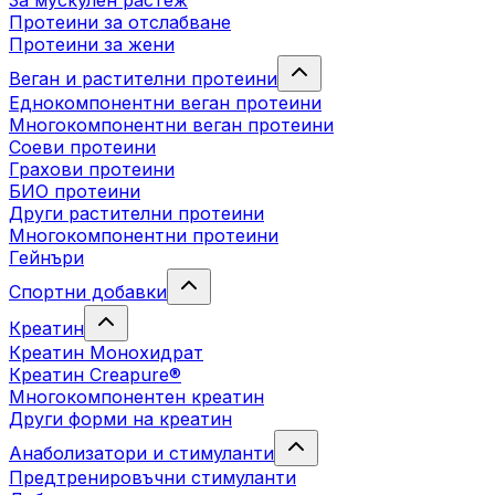
За мускулен растеж
Протеини за отслабване
Протеини за жени
Веган и растителни протеини
Еднокомпонентни веган протеини
Многокомпонентни веган протеини
Соеви протеини
Грахови протеини
БИО протеини
Други растителни протеини
Многокомпонентни протеини
Гейнъри
Спортни добавки
Креатин
Креатин Монохидрат
Креатин Creapure®
Многокомпонентен креатин
Други форми на креатин
Анаболизатори и стимуланти
Предтренировъчни стимуланти