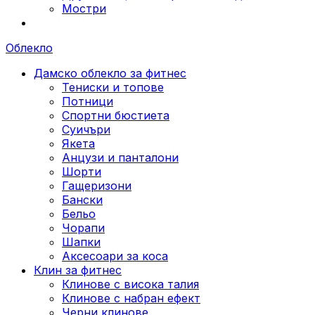
Мостри
Облекло
Дамско облекло за фитнес
Тениски и топове
Потници
Спортни бюстиета
Суичъри
Якета
Aнцузи и панталони
Шорти
Гащеризони
Бански
Бельо
Чорапи
Шапки
Аксесоари за коса
Клин за фитнес
Клинове с висока талия
Клинове с набран ефект
Черни клинове