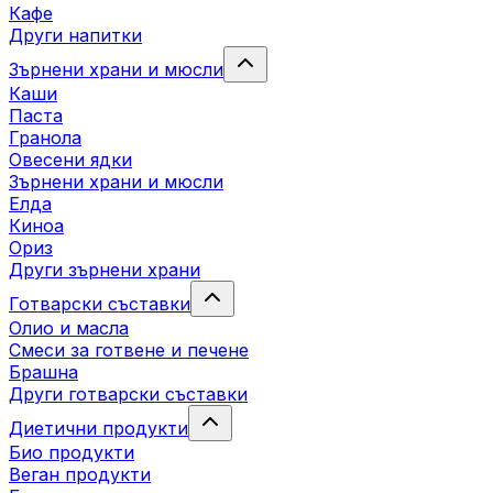
Кафе
Други напитки
Зърнени храни и мюсли
Каши
Паста
Гранола
Овесени ядки
Зърнени храни и мюсли
Елда
Киноа
Ориз
Други зърнени храни
Готварски съставки
Олио и масла
Смеси за готвене и печене
Брашна
Други готварски съставки
Диетични продукти
Био продукти
Веган продукти