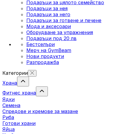
Подаръци за цялото семейство
Подаръци за нея
Подаръци за него
Подаръци за готвене и печене
Мода и аксесоари
Оборудване за упражнения
Подаръци под 20 лв
Бестселъри
Мерч на GymBeam
Нови продукти
Разпродажба
Категории
Храна
Фитнес храна
Ядки
Семена
Спредове и кремове за мазане
Риба
Готови храни
Яйца