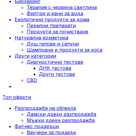
Биохакинг
Терапия с червена светлина
Филтри и кани за вода
Екологични продукти за дома
Перилни препарати
Продукти за почистване
Натурална козметика
Душ гелове и сапуни
Шампоани и продукти за коса
Други категории
Диагностични тестове
ДНК тестове
Други тестове
CBD
Топ оферти
Разпродажба на облекла
Дамски дрехи разпродажба
Мъжки дрехи разпродажба
Фитнес подаръци
Ваучери за подарък