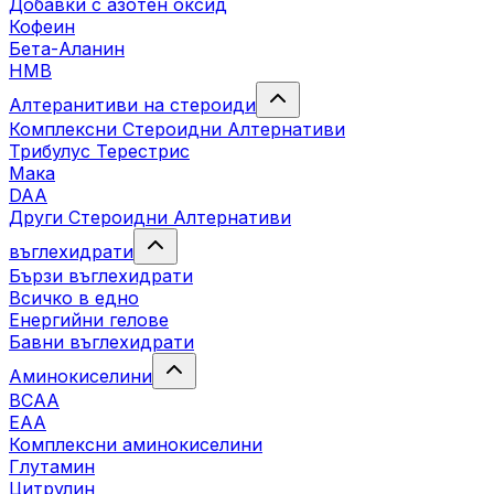
Добавки с азотен оксид
Кофеин
Бета-Аланин
HMB
Алтеранитиви на стероиди
Комплексни Стероидни Алтернативи
Трибулус Терестрис
Maка
DAA
Други Стероидни Алтернативи
въглехидрати
Бързи въглехидрати
Всичко в едно
Енергийни гелове
Бавни въглехидрати
Аминокиселини
BCAA
EAA
Комплексни аминокиселини
Глутамин
Цитрулин