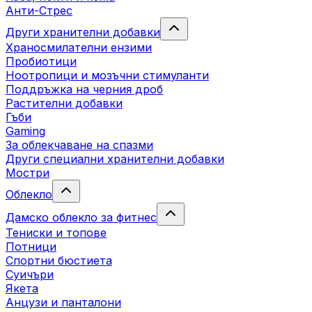
Анти-Стрес
Други хранителни добавки
Храносмилателни ензими
Пробиотици
Ноотропици и мозъчни стимуланти
Поддръжка на черния дроб
Растителни добавки
Гъби
Gaming
За облекчаване на спазми
Други специални хранителни добавки
Мостри
Облекло
Дамско облекло за фитнес
Тениски и топове
Потници
Спортни бюстиета
Суичъри
Якета
Aнцузи и панталони