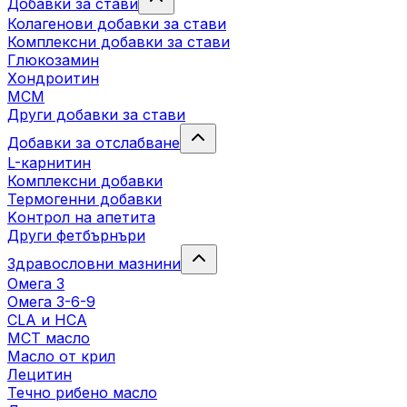
Добавки за стави
Колагенови добавки за стави
Комплексни добавки за стави
Глюкозамин
Хондроитин
МСМ
Други добавки за стави
Добавки за отслабване
L-карнитин
Комплексни добавки
Термогенни добавки
Kонтрол на апетита
Други фетбърнъри
Здравословни мазнини
Омега 3
Омега 3-6-9
CLA и HCA
МСТ масло
Масло от крил
Лецитин
Течно рибено масло