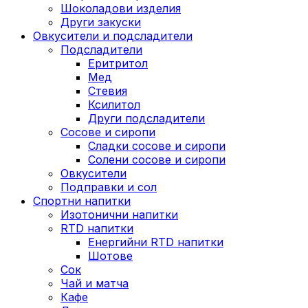
Шоколадови изделия
Други закуски
Овкусители и подсладители
Подсладители
Еритритол
Мед
Стевия
Ксилитол
Други подсладители
Сосове и сиропи
Сладки сосове и сиропи
Солени сосове и сиропи
Овкусители
Подправки и сол
Спортни напитки
Изотонични напитки
RTD напитки
Енергийни RTD напитки
Шотове
Сок
Чай и матча
Кафе