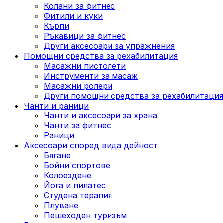
Колани за фитнес
Фитили и куки
Кърпи
Ръкавици за фитнес
Други аксесоари за упражнения
Помощни средства за рехабилитация
Масажни пистолети
Инструменти за масаж
Масажни ролери
Други помощни средства за рехабилитация
Чанти и раници
Чанти и аксесоари за храна
Чанти за фитнес
Раници
Аксесоари според вида дейност
Бягане
Бойни спортове
Колоездене
Йога и пилатес
Студена терапия
Плуване
Пешеходен туризъм