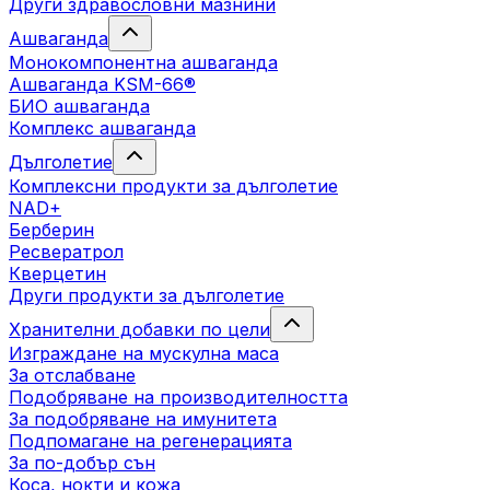
Други здравословни мазнини
Ашваганда
Монокомпонентна ашваганда
Ашваганда KSM-66®
БИО ашваганда
Комплекс ашваганда
Дълголетие
Комплексни продукти за дълголетие
NAD+
Берберин
Ресвератрол
Кверцетин
Други продукти за дълголетие
Хранителни добавки по цели
Изграждане на мускулна маса
За отслабване
Подобряване на производителността
За подобряване на имунитета
Подпомагане на регенерацията
За по-добър сън
Коса, нокти и кожа