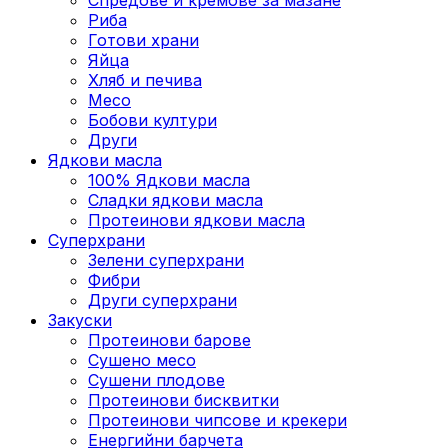
Риба
Готови храни
Яйца
Хляб и печива
Месо
Бобови култури
Други
Ядкови масла
100% Ядкови масла
Сладки ядкови масла
Протеинови ядкови масла
Суперхрани
Зелени суперхрани
Фибри
Други суперхрани
3акуски
Протеинови бaрове
Сушено месо
Сушени плодове
Протеинови бисквитки
Протеинови чипсове и крекери
Енергийни барчета