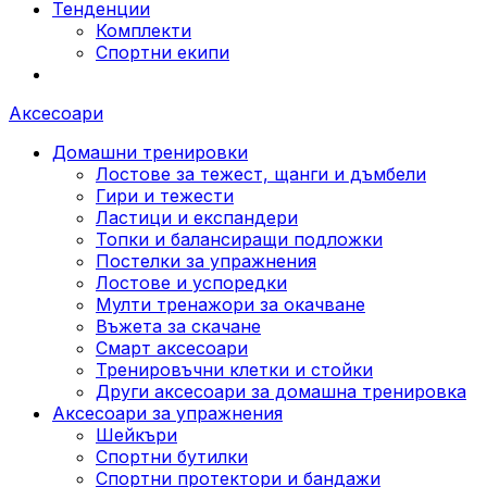
Тенденции
Комплекти
Спортни екипи
Аксесоари
Домашни тренировки
Лостове за тежест, щанги и дъмбели
Гири и тежести
Ластици и експандери
Топки и балансиращи подложки
Постелки за упражнения
Лостове и успоредки
Мулти тренажори за окачване
Въжета за скачане
Смарт аксесоари
Тренировъчни клетки и стойки
Други аксесоари за домашна тренировка
Аксесоари за упражнения
Шейкъри
Спортни бутилки
Спортни протектори и бандажи