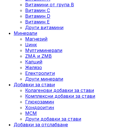
Витамини от група B
Витамин C
Витамин D
Витамин E
Други витамини
Минерали
Магнезий
Цинк
Мултиминерали
ZMA и ZMB
Калций
Желязо
Електролити
Други минерали
Добавки за стави
Колагенови добавки за стави
Комплексни добавки за стави
Глюкозамин
Хондроитин
МСМ
Други добавки за стави
Добавки за отслабване