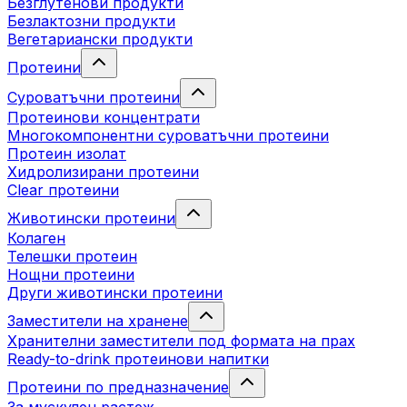
Безглутенови продукти
Безлактозни продукти
Вегетариански продукти
Протеини
Суроватъчни протеини
Протеинови концентрати
Многокомпонентни суроватъчни протеини
Протеин изолат
Хидролизирани протеини
Clear протеини
Животински протеини
Колаген
Телешки протеин
Нощни протеини
Други животински протеини
Заместители на хранене
Хранителни заместители под формата на прах
Ready-to-drink протеинови напитки
Протеини по предназначение