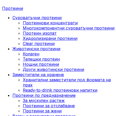
Протеини
Суроватъчни протеини
Протеинови концентрати
Многокомпонентни суроватъчни протеини
Протеин изолат
Хидролизирани протеини
Clear протеини
Животински протеини
Колаген
Телешки протеин
Нощни протеини
Други животински протеини
Заместители на хранене
Хранителни заместители под формата на
прах
Ready-to-drink протеинови напитки
Протеини по предназначение
За мускулен растеж
Протеини за отслабване
Протеини за жени
Веган и растителни протеини