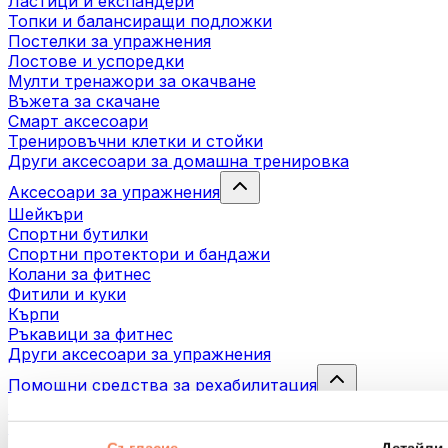
Ластици и експандери
Топки и балансиращи подложки
Постелки за упражнения
Лостове и успоредки
Мулти тренажори за окачване
Въжета за скачане
Смарт аксесоари
Тренировъчни клетки и стойки
Други аксесоари за домашна тренировка
Аксесоари за упражнения
Шейкъри
Спортни бутилки
Спортни протектори и бандажи
Колани за фитнес
Фитили и куки
Кърпи
Ръкавици за фитнес
Други аксесоари за упражнения
Помощни средства за рехабилитация
Масажни пистолети
Инструменти за масаж
Масажни ролери