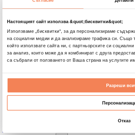
Съгласие
Детайли
Други помощни средства за рехабилитация
Чанти и раници
Чанти и аксесоари за храна
Настоящият сайт използва &quot;бисквитки&quot;
Чанти за фитнес
Използваме „бисквитки“, за да персонализираме съдърж
Раници
на социални медии и да анализираме трафика си. Също 
Аксесоари според вида дейност
който използвате сайта ни, с партньорските си социални
Бягане
за анализ, които може да я комбинират с друга предоста
Бойни спортове
са събрали от ползването от Ваша страна на услугите им
Колоездене
Йога и пилатес
Студена терапия
Плуване
Разреши вси
Пешеходен туризъм
Биохакинг
Терапия с червена светлина
Персонализац
Филтри и кани за вода
Екологични продукти за дома
Отказ
Перилни препарати
Продукти за почистване