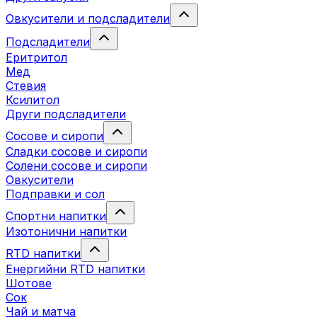
Овкусители и подсладители
Подсладители
Еритритол
Мед
Стевия
Ксилитол
Други подсладители
Сосове и сиропи
Сладки сосове и сиропи
Солени сосове и сиропи
Овкусители
Подправки и сол
Спортни напитки
Изотонични напитки
RTD напитки
Енергийни RTD напитки
Шотове
Сок
Чай и матча