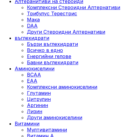
Алтеранитиви на стероиди
Комплексни Стероидни Алтернативи
Трибулус Терестрис
Maка
DAA
Други Стероидни Алтернативи
въглехидрати
Бързи въглехидрати
Всичко в едно
Енергийни гелове
Бавни въглехидрати
Аминокиселини
BCAA
EAA
Комплексни аминокиселини
Глутамин
Цитрулин
Аргинин
Лизин
Други аминокиселини
Витамини
Мултивитамини
Витамин А