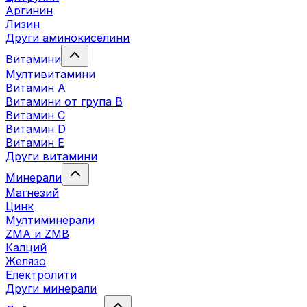
Аргинин
Лизин
Други аминокиселини
Витамини
Мултивитамини
Витамин А
Витамини от група B
Витамин C
Витамин D
Витамин E
Други витамини
Минерали
Магнезий
Цинк
Мултиминерали
ZMA и ZMB
Калций
Желязо
Електролити
Други минерали