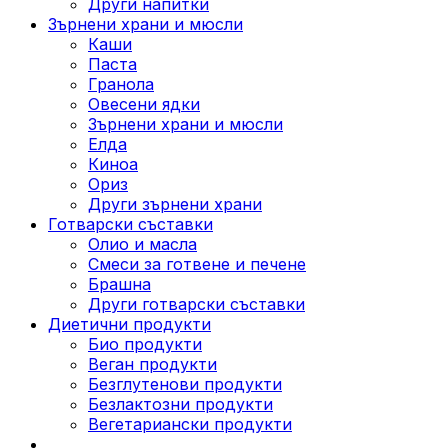
Други напитки
Зърнени храни и мюсли
Каши
Паста
Гранола
Овесени ядки
Зърнени храни и мюсли
Елда
Киноа
Ориз
Други зърнени храни
Готварски съставки
Олио и масла
Смеси за готвене и печене
Брашна
Други готварски съставки
Диетични продукти
Био продукти
Веган продукти
Безглутенови продукти
Безлактозни продукти
Вегетариански продукти