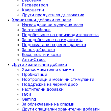
Ресвератрол
Кверцетин
Други продукти за дълголетие
Хранителни добавки по цели
Изграждане на мускулна маса
За отслабване
Подобряване на производителността
За подобряване на имунитета
Подпомагане на регенерацията
За по-добър сън
Коса, нокти и кожа
Анти-Стрес
Други хранителни добавки
Храносмилателни ензими
Пробиотици
Ноотропици и мозъчни стимуланти
Поддръжка на черния дроб
Растителни добавки
Гъби
Gaming
За облекчаване на спазми
Други специални хранителни добавки