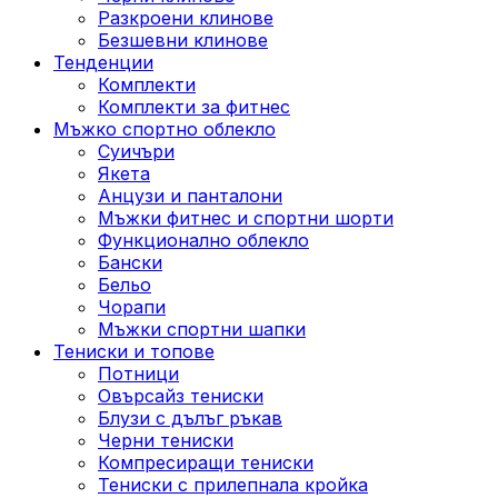
Разкроени клинове
Безшевни клинове
Тенденции
Комплекти
Комплекти за фитнес
Мъжко спортно облекло
Суичъри
Якета
Aнцузи и панталони
Mъжки фитнес и спортни шорти
Функционално облекло
Бански
Бельо
Чорапи
Mъжки спортни шапки
Тениски и топове
Потници
Овърсайз тениски
Блузи с дълъг ръкав
Черни тениски
Компресиращи тениски
Тениски с прилепнала кройка