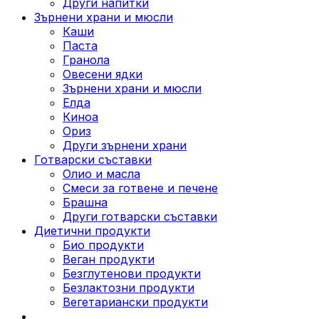
Други напитки
Зърнени храни и мюсли
Каши
Паста
Гранола
Овесени ядки
Зърнени храни и мюсли
Елда
Киноа
Ориз
Други зърнени храни
Готварски съставки
Олио и масла
Смеси за готвене и печене
Брашна
Други готварски съставки
Диетични продукти
Био продукти
Веган продукти
Безглутенови продукти
Безлактозни продукти
Вегетариански продукти