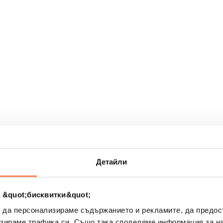
рах
Детайли
 &quot;бисквитки&quot;
а да персонализираме съдържанието и рекламите, да предо
зираме трафика си. Също така споделяме информация за на