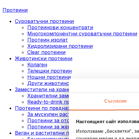
Протеини
Суроватъчни протеини
Протеинови концентрати
Многокомпонентни суроватъчни протеини
Протеин изолат
Хидролизирани протеини
Clear протеини
Животински протеини
Колаген
Телешки протеин
Нощни протеини
Други животински протеини
Заместители на хранене
Хранителни заместители под формата на п
Съгласие
Ready-to-drink протеинови напитки
Протеини по предназначение
За мускулен растеж
Протеини за отслабване
Настоящият сайт използва
Протеини за жени
Използваме „бисквитки“, з
Веган и растителни протеини
социални медии и да анали
Еднокомпонентни веган протеини