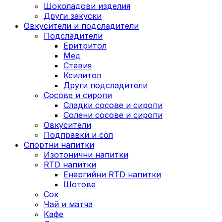
Шоколадови изделия
Други закуски
Овкусители и подсладители
Подсладители
Еритритол
Мед
Стевия
Ксилитол
Други подсладители
Сосове и сиропи
Сладки сосове и сиропи
Солени сосове и сиропи
Овкусители
Подправки и сол
Спортни напитки
Изотонични напитки
RTD напитки
Енергийни RTD напитки
Шотове
Сок
Чай и матча
Кафе