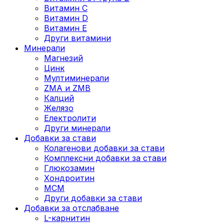
Витамин C
Витамин D
Витамин E
Други витамини
Минерали
Магнезий
Цинк
Мултиминерали
ZMA и ZMB
Калций
Желязо
Електролити
Други минерали
Добавки за стави
Колагенови добавки за стави
Комплексни добавки за стави
Глюкозамин
Хондроитин
МСМ
Други добавки за стави
Добавки за отслабване
L-карнитин