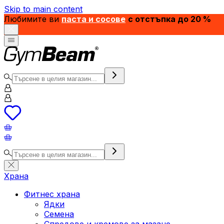
Skip to main content
Любимите ви
паста и сосове
с отстъпка до 20 %
Храна
Фитнес храна
Ядки
Семена
Спредове и кремове за мазане