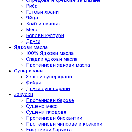
Риба
Готови храни
Яйца
Хляб и печива
Месо
Бобови култури
Други
Ядкови масла
100% Ядкови масла
Сладки ядкови масла
Протеинови ядкови масла
Суперхрани
Зелени суперхрани
Фибри
Други суперхрани
3акуски
Протеинови бaрове
Сушено месо
Сушени плодове
Протеинови бисквитки
Протеинови чипсове и крекери
Енергийни барчета