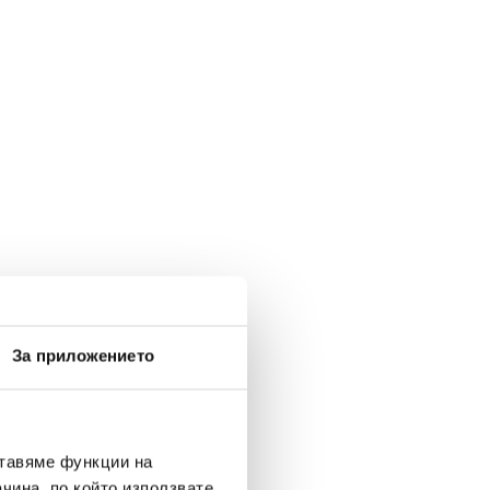
За приложението
ставяме функции на
чина, по който използвате