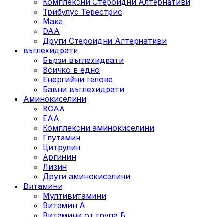
Комплексни Стероидни Алтернативи
Трибулус Терестрис
Maка
DAA
Други Стероидни Алтернативи
въглехидрати
Бързи въглехидрати
Всичко в едно
Енергийни гелове
Бавни въглехидрати
Аминокиселини
BCAA
EAA
Комплексни аминокиселини
Глутамин
Цитрулин
Аргинин
Лизин
Други аминокиселини
Витамини
Мултивитамини
Витамин А
Витамини от група B