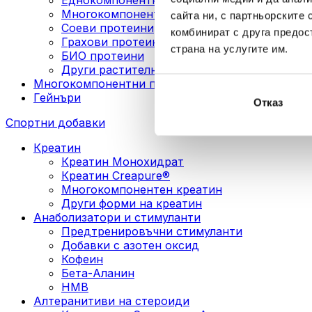
Многокомпонентни веган протеини
сайта ни, с партньорските 
Соеви протеини
комбинират с друга предос
Грахови протеини
страна на услугите им.
БИО протеини
Други растителни протеини
Многокомпонентни протеини
Гейнъри
Отказ
Спортни добавки
Креатин
Креатин Монохидрат
Креатин Creapure®
Многокомпонентен креатин
Други форми на креатин
Анаболизатори и стимуланти
Предтренировъчни стимуланти
Добавки с азотен оксид
Кофеин
Бета-Аланин
HMB
Алтеранитиви на стероиди