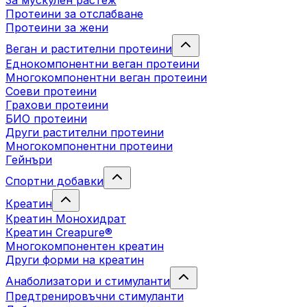
За мускулен растеж
Протеини за отслабване
Протеини за жени
Веган и растителни протеини
Еднокомпонентни веган протеини
Многокомпонентни веган протеини
Соеви протеини
Грахови протеини
БИО протеини
Други растителни протеини
Многокомпонентни протеини
Гейнъри
Спортни добавки
Креатин
Креатин Монохидрат
Креатин Creapure®
Многокомпонентен креатин
Други форми на креатин
Анаболизатори и стимуланти
Предтренировъчни стимуланти