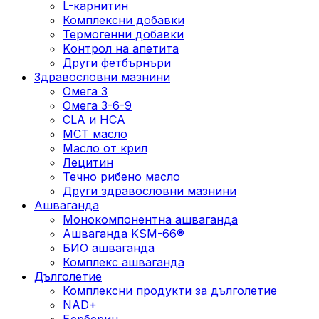
L-карнитин
Комплексни добавки
Термогенни добавки
Kонтрол на апетита
Други фетбърнъри
Здравословни мазнини
Омега 3
Омега 3-6-9
CLA и HCA
МСТ масло
Масло от крил
Лецитин
Течно рибено масло
Други здравословни мазнини
Ашваганда
Монокомпонентна ашваганда
Ашваганда KSM-66®
БИО ашваганда
Комплекс ашваганда
Дълголетие
Комплексни продукти за дълголетие
NAD+
Берберин