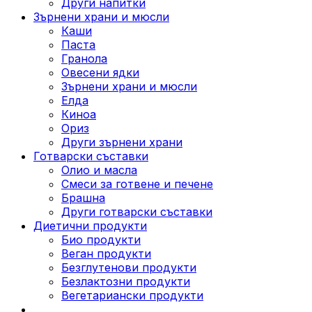
Други напитки
Зърнени храни и мюсли
Каши
Паста
Гранола
Овесени ядки
Зърнени храни и мюсли
Елда
Киноа
Ориз
Други зърнени храни
Готварски съставки
Олио и масла
Смеси за готвене и печене
Брашна
Други готварски съставки
Диетични продукти
Био продукти
Веган продукти
Безглутенови продукти
Безлактозни продукти
Вегетариански продукти