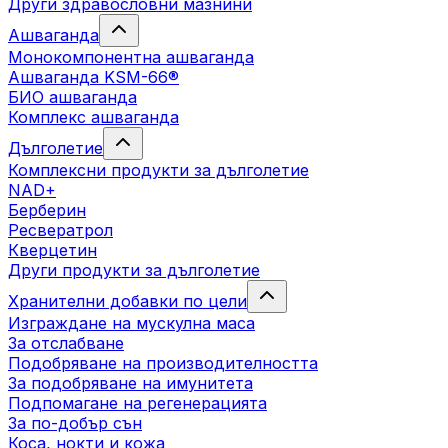
Други здравословни мазнини
Ашваганда
Монокомпонентна ашваганда
Ашваганда KSM-66®
БИО ашваганда
Комплекс ашваганда
Дълголетие
Комплексни продукти за дълголетие
NAD+
Берберин
Ресвератрол
Кверцетин
Други продукти за дълголетие
Хранителни добавки по цели
Изграждане на мускулна маса
За отслабване
Подобряване на производителността
За подобряване на имунитета
Подпомагане на регенерацията
За по-добър сън
Коса, нокти и кожа