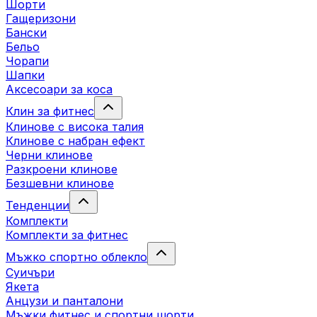
Шорти
Гащеризони
Бански
Бельо
Чорапи
Шапки
Аксесоари за коса
Клин за фитнес
Клинове с висока талия
Клинове с набран ефект
Черни клинове
Разкроени клинове
Безшевни клинове
Тенденции
Комплекти
Комплекти за фитнес
Мъжко спортно облекло
Суичъри
Якета
Aнцузи и панталони
Mъжки фитнес и спортни шорти