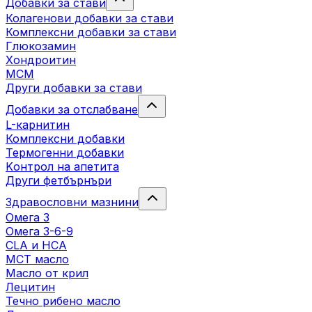
Добавки за стави
Колагенови добавки за стави
Комплексни добавки за стави
Глюкозамин
Хондроитин
МСМ
Други добавки за стави
Добавки за отслабване
L-карнитин
Комплексни добавки
Термогенни добавки
Kонтрол на апетита
Други фетбърнъри
Здравословни мазнини
Омега 3
Омега 3-6-9
CLA и HCA
МСТ масло
Масло от крил
Лецитин
Течно рибено масло