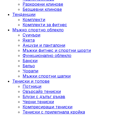
Разкроени клинове
Безшевни клинове
Тенденции
Комплекти
Комплекти за фитнес
Мъжко спортно облекло
Суичъри
Якета
Aнцузи и панталони
Mъжки фитнес и спортни шорти
Функционално облекло
Бански
Бельо
Чорапи
Mъжки спортни шапки
Тениски и топове
Потници
Овърсайз тениски
Блузи с дълъг ръкав
Черни тениски
Компресиращи тениски
Тениски с прилепнала кройка