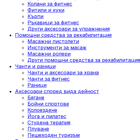
Колани за фитнес
Фитили и куки
Кърпи
Ръкавици за фитнес
Други аксесоари за упражнения
Помощни средства за рехабилитация
Масажни пистолети
Инструменти за масаж
Масажни ролери
Други помощни средства за рехабилитация
Чанти и раници
Чанти и аксесоари за храна
Чанти за фитнес
Раници
Аксесоари според вида дейност
Бягане
Бойни спортове
Колоездене
Йога и пилатес
Студена терапия
Плуване
Пешеходен туризъм