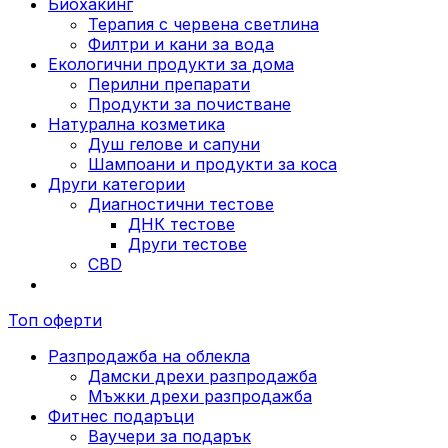
Биохакинг
Терапия с червена светлина
Филтри и кани за вода
Екологични продукти за дома
Перилни препарати
Продукти за почистване
Натурална козметика
Душ гелове и сапуни
Шампоани и продукти за коса
Други категории
Диагностични тестове
ДНК тестове
Други тестове
CBD
Топ оферти
Разпродажба на облекла
Дамски дрехи разпродажба
Мъжки дрехи разпродажба
Фитнес подаръци
Ваучери за подарък