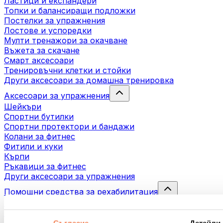
Ластици и експандери
Топки и балансиращи подложки
Постелки за упражнения
Лостове и успоредки
Мулти тренажори за окачване
Въжета за скачане
Смарт аксесоари
Тренировъчни клетки и стойки
Други аксесоари за домашна тренировка
Аксесоари за упражнения
Шейкъри
Спортни бутилки
Спортни протектори и бандажи
Колани за фитнес
Фитили и куки
Кърпи
Ръкавици за фитнес
Други аксесоари за упражнения
Помощни средства за рехабилитация
Масажни пистолети
Инструменти за масаж
Масажни ролери