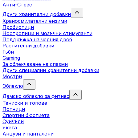
Анти-Стрес
Други хранителни добавки
Храносмилателни ензими
Пробиотици
Ноотропици и мозъчни стимуланти
Поддръжка на черния дроб
Растителни добавки
Гъби
Gaming
За облекчаване на спазми
Други специални хранителни добавки
Мостри
Облекло
Дамско облекло за фитнес
Тениски и топове
Потници
Спортни бюстиета
Суичъри
Якета
Aнцузи и панталони