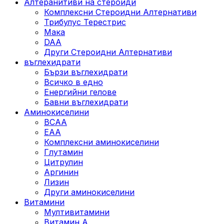
Алтеранитиви на стероиди
Комплексни Стероидни Алтернативи
Трибулус Терестрис
Maка
DAA
Други Стероидни Алтернативи
въглехидрати
Бързи въглехидрати
Всичко в едно
Енергийни гелове
Бавни въглехидрати
Аминокиселини
BCAA
EAA
Комплексни аминокиселини
Глутамин
Цитрулин
Аргинин
Лизин
Други аминокиселини
Витамини
Мултивитамини
Витамин А