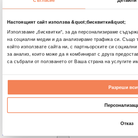
Съгласие
Детайли
Други помощни средства за рехабилитация
Чанти и раници
Чанти и аксесоари за храна
Настоящият сайт използва &quot;бисквитки&quot;
Чанти за фитнес
Използваме „бисквитки“, за да персонализираме съдърж
Раници
на социални медии и да анализираме трафика си. Също 
Аксесоари според вида дейност
който използвате сайта ни, с партньорските си социални
Бягане
за анализ, които може да я комбинират с друга предоста
Бойни спортове
са събрали от ползването от Ваша страна на услугите им
Колоездене
Йога и пилатес
Студена терапия
Плуване
Разреши вси
Пешеходен туризъм
Биохакинг
Терапия с червена светлина
Персонализац
Филтри и кани за вода
Екологични продукти за дома
Отказ
Перилни препарати
Продукти за почистване