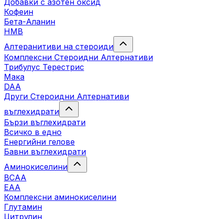
Добавки с азотен оксид
Кофеин
Бета-Аланин
HMB
Алтеранитиви на стероиди
Комплексни Стероидни Алтернативи
Трибулус Терестрис
Maка
DAA
Други Стероидни Алтернативи
въглехидрати
Бързи въглехидрати
Всичко в едно
Енергийни гелове
Бавни въглехидрати
Аминокиселини
BCAA
EAA
Комплексни аминокиселини
Глутамин
Цитрулин