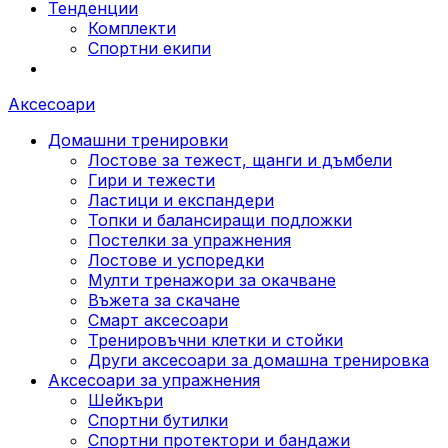
Тенденции
Комплекти
Спортни екипи
Аксесоари
Домашни тренировки
Лостове за тежест, щанги и дъмбели
Гири и тежести
Ластици и експандери
Топки и балансиращи подложки
Постелки за упражнения
Лостове и успоредки
Мулти тренажори за окачване
Въжета за скачане
Смарт аксесоари
Тренировъчни клетки и стойки
Други аксесоари за домашна тренировка
Аксесоари за упражнения
Шейкъри
Спортни бутилки
Спортни протектори и бандажи