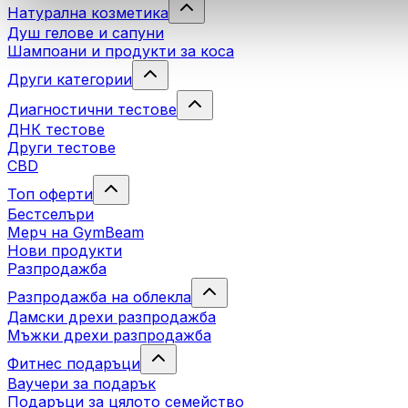
Натурална козметика
Душ гелове и сапуни
Шампоани и продукти за коса
Други категории
Диагностични тестове
ДНК тестове
Други тестове
CBD
Топ оферти
Бестселъри
Мерч на GymBeam
Нови продукти
Разпродажба
Разпродажба на облекла
Дамски дрехи разпродажба
Мъжки дрехи разпродажба
Фитнес подаръци
Ваучери за подарък
Подаръци за цялото семейство